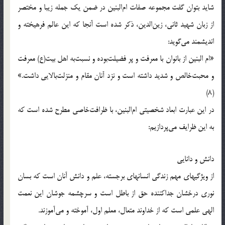
شايد بتوان گفت مجموعه صفات ام‌البنين در ضمن يك جمله زيبا و مختصر
از زبان شهيد ثانى، زين‌الدين، ذكر شده است آنجا كه اين عالم فرهيخته و
انديشمند مى‌گويد:
«ام البنين از بانوان با معرفت و پر فضيلت‌بوده و نسبت‌به اهل بيت(ع) معرفت
و محبت‌خالص و شديد داشته است و نزد آنان مقام و منزلت‌بالايى داشت.»
(8)
در اين عبارت ابعاد شخصيتى ام‌البنين، با ظرافت‌خاصى مطرح شده است كه
به اين ظرايف مى‌پردازيم:
دانش و دانايى
از ويژگيهاى مهم زندگى انسانهاى برجسته، علم و دانش آنان است كه بسان
نورى درخشان جداكننده حق از باطل است و سرچشمه جوشان اين نعمت
الهى علمى است كه از خداوند متعال، معلم اول، آموخته و مى‌آموزند.