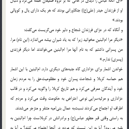
«اى آنكه عباس را ديدى در حالى كه بر گروه ضعيفان حمله مى‌كرد و دنبال
او از فرزندان حيدر (على(ع)) جنگاورانى بودند كه هر يك داراى يال و كوپالى
بودند.»
و آنگاه كه در عزاى فرزندان شجاع و دلير خود مى‌گريست مى‌گفت:
«ديگر مرا ام‌البنين مخوانيد زيرا كه به ياد شيران بيشه مى‌اندازد (اين نام) مرا.
من پسرانى داشتم كه به نام آنها مرا ام‌البنين مى‌خواندند اما ديگر فرزندى
(پسرى) ندارم.»
خواندن اشعار براى عزادارى گاه جنبه‌هاى ديگرى دارد. ام‌البنين با اين اشعار
هم حماسه كربلا و شجاعت پسران خود و مظلوميت‌حق را به مردم زمان
خود و آيندگان معرفى مى‌كرد و هم تاريخ كربلا را واگويه مى‌كرد و در قالب
عزادارى و مرثيه‌سرايى نوعى اعتراض به حكومت وقت مى‌كرد و مردم كه
اطراف او اجتماع مى‌كردند نسبت‌به عمال بنى‌اميه متنفر و منزجر مى‌شدند.
به راستى وقتى قبر مطهر عباس(ع) و برادرانش در كربلاست چرا ام‌البنين به
بقيع مى‌رود؟ آيا به اين نيست كه مردم در آنجا اجتماع مى‌كنند؟ و آيا به