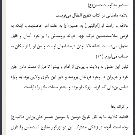
است‌بر مظلوميت‌حسين(ع).
علامه مامقانى در كتاب تنقيح المقال مى‌نويسد:
علاقه و ارادت او [ام‌البنين] به حسين(ع) به علت امر امامت‌بود و اينكه به
فرض سلامت‌حسين مرگ چهار فرزند برومندش را بر خود آسان و قابل
تحمل مى‌دانست نشانه بالا بودن درجه ايمان اوست و من او را از نيكان به
حساب مى‌آورم. (11)
تبلور اين عشق به ولايت و پيروى از امام و پيشوا تا مرز از دست دادن جان
خود و عزيزان در وجود فرزندان برومند و دلير اين بانوى ولايى بود. به ويژه
عباس بن‌على كه فرزند بزرگ او بوده و بيشتر صفات مادر را داراست.
بر كرانه وفا
فاطمه كلابيه بنا به نقل تاريخ دومين يا سومين همسر على بن‌ابى طالب(ع)
بوده است. آنچه در زندگى مشترك اين دو بزرگوار مطرح است‌حس وفادارى