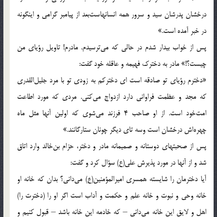
درخشان پدرشان سيد و سرور همه انسانهاست‌بعد از پيامبر گرامى و اينگونه
در خبر آمده است.»
پس از خواب بيدار شدم در حالى كه مى‌ترسيدم. مادرم! تاويل رؤياى من
چيست؟!» مادر به دخترك فهيمه و عاقله خود گفت:
«دخترم رؤياى تو صادقه است اى دختركم به زودى تو با مرد جليل‌القدرى
كه مجد و عظمت فراوانى دارد ازدواج مى‌كنى. مردى كه مورد اطاعت
امت‌خود است. از او صاحب 4 فرزند مى‌شوى كه اولين آنها مثل ماه
چهره‌اش درخشان است وسه تاى ديگر چونان ستارگانند.»
پس از صحبتهاى دوستانه و صميمانه مادر و دختر، حزام بن‌خالد وارد اتاق
شد و از آنها در مورد پذيرش على(ع) سؤال كرد و گفت:
آيا دخترمان را شايسته همسرى اميرالمؤمنين(ع) مى‌دانى؟ بدان كه خانه او
خانه وحى و نبوت و خانه علم و حكمت و آداب است اگر او را (دخترت را)
اهل و لايق اين خانه مى‌دانى – كه خادمه اين خانه باشد – قبول كنيم و