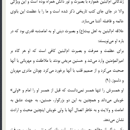
زندگانى ام‌البنين همواره با بصيرت و نور دانش همراه بوده است و اين ويژگى
والا در جاى جاى كتب تاريخى ذكر شده است و ما را با عظمت اين بانوى
عالمه و فاضله آشنا مى‌سازد.
علاقه ام‌البنين به اهل بيت(ع) و بصيرت دينى او به امامت‌به قدرى بود كه در
باره او مى‌نويسند:
براى عظمت و معرفت و بصيرت ام‌البنين كافى است كه او هر گاه بر
اميرالمؤمنين وارد مى‌شد و حسنين مريض بودند با ملاطفت و مهربانى با آنها
صحبت مى‌كرد و از صميم قلب با آنها برخورد مى‌كرد چونان مادرى مهربان
و دلسوز. (9)
او همسرش را تنها همسر نمى‌دانست كه قبل از همسر او را امام و «ولى‌»
خويش مى‌داند و همچنين به اين دو بزرگوار، حسنين، به جهت عشق به
امامت و ولايت و به خاطر اتصال آنها با ولى خويش اينچنين محبت و ارادت
نشان مى‌دهد.
يكى ديگر از مظاهر بصيرت و بينش اين بانو كه مبتنى بر علم و معرفت