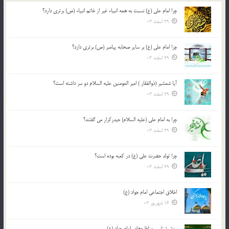
چرا امام علی (ع) نسبت به همه انبیاء غیر از خاتم انبیاء (ص) برتری دارد؟
29 اسفند 03
چرا امام علی (ع) بر سایر صحابه پیامبر (ص) برتری دارد؟
29 اسفند 03
آیا شمشیر (ذوالفقار ) امیر المومنین علیه السلام دو سر داشته است؟
29 اسفند 03
چرا به امام علی (علیه السلام) حیدرکرار می گفتند؟
29 اسفند 03
چرا تولد حضرت علی (ع) در کعبه بوده است؟
29 اسفند 03
اخلاق اجتماعی امام جواد (ع)
16 شهریور 03
روش‌شناسی مناظره‌های امام جواد (ع)