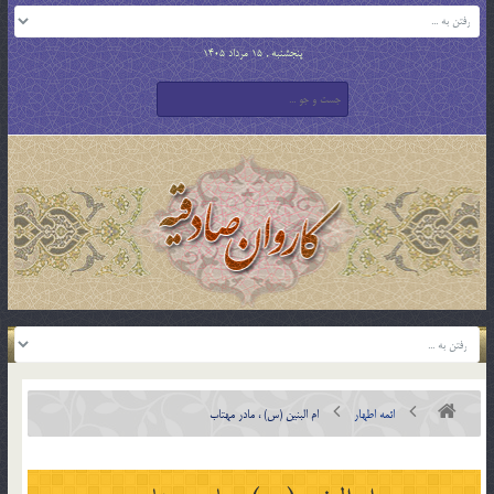
پنجشنبه , 15 مرداد 1405
ائمه اطهار
ام‏ البنين (س) ، مادر مهتاب