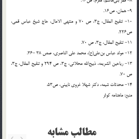
8- قمر بنى‌هاشم، مقرم، ص‌16.
9- همان، ص‌16.
10- تنقيح المقال، ج‌3، ص 70 و منتهى الامال، حاج شيخ عباس قمى،
ص‌226.
11- تنقيح المقال، ج‌3، ص 70.
12- مولد عباس بن‌على(ع)، محمد على الناصرى، صص 38 -36.
13- رياحين الشريعه، ذبيح‌الله محلاتى، ج‌3، ص 294 و تنقيح المقال، ج‌3،
ص 70.
14- محدثات شيعه، دكتر شهلا غروى نايينى، ص‌53.
منبع: ماهنامه كوثر
مطالب مشابه