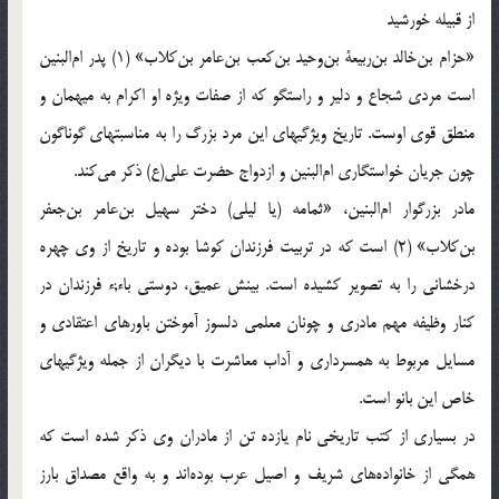
از قبيله خورشيد
«حزام بن‌خالد بن‌ربيعة بن‌وحيد بن‌كعب بن‌عامر بن‌كلاب‌» (1) پدر ام‌البنين
است مردى شجاع و دلير و راستگو كه از صفات ويژه او اكرام به ميهمان و
منطق قوى اوست. تاريخ ويژگيهاى اين مرد بزرگ را به مناسبتهاى گوناگون
چون جريان خواستگارى ام‌البنين و ازدواج حضرت على(ع) ذكر مى‌كند.
مادر بزرگوار ام‌البنين، «ثمامه (يا ليلى) دختر سهيل بن‌عامر بن‌جعفر
بن‌كلاب‌» (2) است كه در تربيت فرزندان كوشا بوده و تاريخ از وى چهره
درخشانى را به تصوير كشيده است. بينش عميق، دوستى باء;ء فرزندان در
كنار وظيفه مهم مادرى و چونان معلمى دلسوز آموختن باورهاى اعتقادى و
مسايل مربوط به همسردارى و آداب معاشرت با ديگران از جمله ويژگيهاى
خاص اين بانو است.
در بسيارى از كتب تاريخى نام يازده تن از مادران وى ذكر شده است كه
همگى از خانواده‌هاى شريف و اصيل عرب بوده‌اند و به واقع مصداق بارز