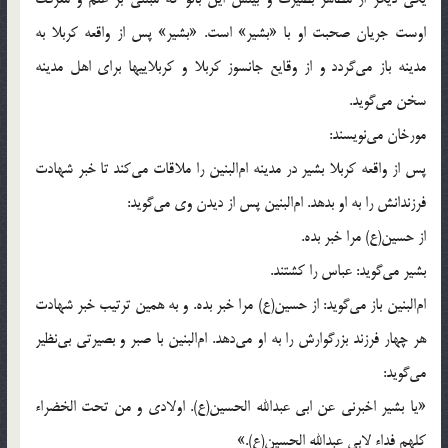
اوست جريان صحبت او با «بشير» است. «بشير» پس از واقعه كربلا به
مدينه باز مى‌گردد و از وقايع جانسوز كربلا و كربلاييها براى اهل مدينه
سخن مى‌گويد.
مورخان مى‌نويسند:
پس از واقعه كربلا بشير در مدينه ام‌البنين را ملاقات مى‌كند تا خبر شهادت
فرزندانش را به او بدهد. ام‌البنين پس از ديدن وى مى‌گويد:
از حسين(ع) مرا خبر بده.
بشير مى‌گويد: عباس را كشتند.
ام‌البنين باز مى‌گويد: از حسين(ع) مرا خبر بده. و به همين ترتيب خبر شهادت
هر چهار فرزند بزرگوارش را به او مى‌دهد. ام‌البنين با صبر و بصيرتى بى‌نظير
مى‌گويد:
«يا بشير اخبرنى عن ابى عبدالله الحسين(ع). اولادى و من تحت الخضراء
كلهم فداء لابى عبدالله الحسين(ع).»