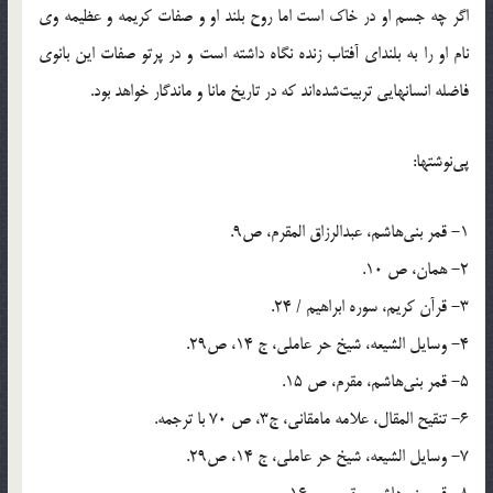
اگر چه جسم او در خاك است اما روح بلند او و صفات كريمه و عظيمه وى
نام او را به بلنداى آفتاب زنده نگاه داشته است و در پرتو صفات اين بانوى
فاضله انسانهايى تربيت‌شده‌اند كه در تاريخ مانا و ماندگار خواهد بود.
پى‌نوشتها:
1- قمر بنى‌هاشم، عبدالرزاق المقرم، ص‌9.
2- همان، ص 10.
3- قرآن كريم، سوره ابراهيم / 24.
4- وسايل الشيعه، شيخ حر عاملى، ج 14، ص‌29.
5- قمر بنى‌هاشم، مقرم، ص 15.
6- تنقيح المقال، علامه مامقانى، ج‌3، ص 70 با ترجمه.
7- وسايل الشيعه، شيخ حر عاملى، ج 14، ص‌29.