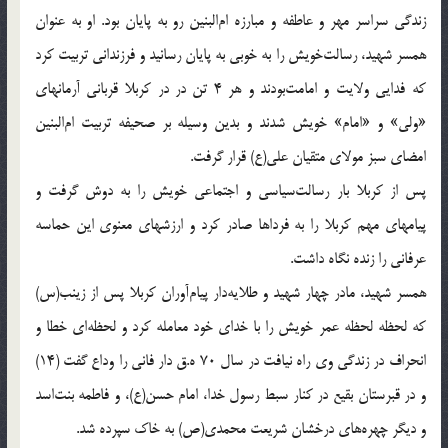
زندگى سراسر مهر و عاطفه و مبارزه ام‌البنين رو به پايان بود. او به عنوان
همسر شهيد، رسالت‌خويش را به خوبى به پايان رسانيد و فرزندانى تربيت كرد
كه فدايى ولايت و امامت‌بودند و هر 4 تن در در كربلا قربانى آرمانهاى
«ولى‌» و «امام‌» خويش شدند و بدين وسيله بر صحيفه تربيت ام‌البنين
امضاى سبز مولاى متقيان على(ع) قرار گرفت.
پس از كربلا بار رسالت‌سياسى و اجتماعى خويش را به دوش گرفت و
پيامهاى مهم كربلا را به فرداها صادر كرد و ارزشهاى معنوى اين حماسه
عرفانى را زنده نگاه داشت.
همسر شهيد، مادر چهار شهيد و طلايه‌دار پيام‌آوران كربلا پس از زينب(س)
كه لحظه لحظه عمر خويش را با خداى خود معامله كرد و لحظه‌اى خطا و
انحراف در زندگى وى راه نيافت در سال 70 ه.ق دار فانى را وداع گفت (14)
و در قبرستان بقيع در كنار سبط رسول خدا، امام حسن(ع)، و فاطمه بنت‌اسد
و ديگر چهره‌هاى درخشان شريعت محمدى(ص) به خاك سپرده شد.