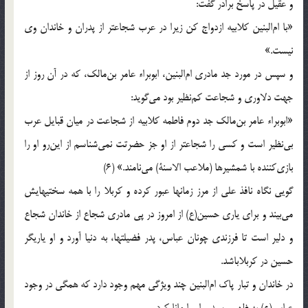
و عقيل در پاسخ برادر گفت:
«با ام‌البنين كلابيه ازدواج كن زيرا در عرب شجاعتر از پدران و خاندان وى
نيست.»
و سپس در مورد جد مادرى ام‌البنين، ابوبراء عامر بن‌مالك، كه در آن روز از
جهت دلاورى و شجاعت كم‌نظير بود مى‌گويد:
«ابوبراء عامر بن‌مالك جد دوم فاطمه كلابيه از شجاعت در ميان قبايل عرب
بى‌نظير است و كسى را شجاعتر از او جز حضرتت نمى‌شناسم از اين‌رو او را
بازى‌كننده با شمشيرها (ملاعب الاسنة) مى‌نامند.» (6)
گويى نگاه نافذ على از مرز زمانها عبور كرده و كربلا را با همه سختيهايش
مى‌بيند و براى يارى حسين(ع) از امروز در پى مادرى شجاع از خاندان شجاع
و دلير است تا فرزندى چونان عباس، پدر فضيلتها، به دنيا آورد و او ياريگر
حسين در كربلاباشد.
در خاندان و تبار پاك ام‌البنين چند ويژگى مهم وجود دارد كه همگى در وجود
عباس(ع) به ظهور رسيد و او را مانا كرد.