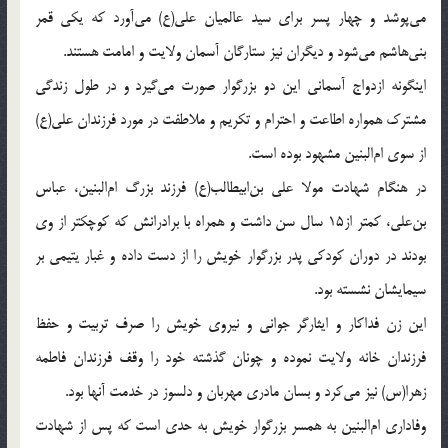
مى‌پوشد و چهار پسر براى سيد عالميان على(ع) مى‌آورد كه يكى قمر
بنى‌هاشم مى‌شود و ديگران نيز ستارگان آسمان ولايت و امامت هستند.
اينگونه ازدواج آسمانى اين دو بزرگوار صورت مى‌گيرد و در طول زندگى
مشترك همواره اطاعت و احترام و تكريم و ملاطفت در مورد فرزندان على(ع)
از سوى ام‌البنين مشهود بوده است.
در هنگام شهادت مولا على بن‌ابيطالب(ع) فرزند بزرگ ام‌البنين، عباس
بن‌على، كمتر از15 سال سن داشت و همراه با برادرانش كه كوچكتر از وى
بودند در دوران كودكى پدر بزرگوار خويش را از دست داده و غبار يتيمى بر
سيمايشان نشسته بود.
اين زن فداكار و ايثارگر جوانى و نيروى خويش را صرف تربيت و حفظ
فرزندان خانه ولايت نموده و چونان گذشته خود را وقف فرزندان فاطمه
زهرا(س) نيز مى‌كرد و بسان مادرى مهربان و دلسوز در خدمت آنها بود.
وفادارى ام‌البنين به همسر بزرگوار خويش به حدى است كه پس از شهادت