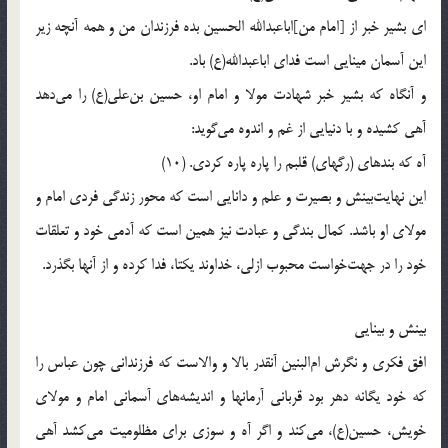
اى بشير خبر از [امام من]اباعبدالله الحسين بده فرزندان من و همه آنچه زير
اين آسمان مينايى است فداى اباعبدالله(ع) باد.
و آنگاه كه بشير خبر شهادت مولا و امام او، حسين بن‌على(ع) را مى‌دهد
آهى كشيده و با دنيايى از غم و اندوه مى‌گويد:
آه كه بندهاى (رگهاى) قلبم را پاره پاره كردى. (10)
اين نهايت‌بينش و بصيرت و علم و دانايى است كه محور زندگى فردى امام و
مولاى او باشد. كمال بندگى و عبادت نيز همين است كه آدمى خود و تعلقات
خود را در جهت‌خواست محبوب ازلى، خداوند يكتا، فدا كرده و از آنها بگذرد.
بينش و بينايى
افق فكرى و نگرش ام‌البنين آنقدر بالا و والاست كه فرزندانى چون عباس را
كه خود يگانه دهر بود قربانى آرمانها و انديشه‌هاى آسمانى امام و مولاى
خويش، حسين(ع)، مى‌كند و اگر آه و سوزى براى مظلوميت مى‌كشد آهى