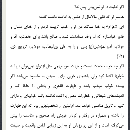
اگر اهليت در او نمى‌بينى پس نه؟
همسر او كه قلبى مالامال از عشق به امامت داشت گفت:
اى «حزام‌» به خدا سوگند من او را خوب تربيت كردم و از خداى متعال و
قدير خواستارم كه او واقعا سعادتمند شود و صالح باشد براى خدمت‌به آقا و
مولايم اميرالمؤمنين(ع) پس او را به على بن‌ابيطالب، مولايم، تزويج كن.
(12)
اگر چه خواب حجت نيست و جهت امور مهمى مثل ازدواج نمى‌توان تنها به
خوابها اكتفا كرد ولى راهنماى خوبى براى رسيدن به مقصود مى‌باشد اگر
بيننده خواب مهذب باشد و طهارت ظاهرى و باطنى را حفظ كند و
انديشه‌هاى شيطانى و خطورات ذهنى پراكنده نداشته باشد خوابهاى او داراى
تعبير و تاويل مناسبى خواهد بود. ام‌البنين از شخصيتهايى بود كه اين طهارت
را داشته و همواره در رفتار و كردار خويش راه صحيح و مناسب را پيش
مى‌گرفته است و از اين رو رؤياى او به اين زيبايى لباس واقعيت و حقيقت