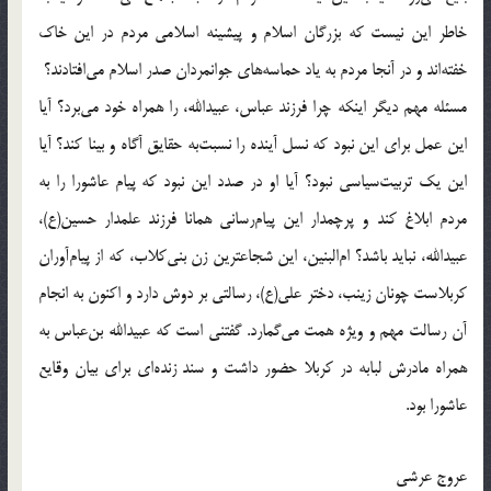
خاطر اين نيست كه بزرگان اسلام و پيشينه اسلامى مردم در اين خاك
خفته‌اند و در آنجا مردم به ياد حماسه‌هاى جوانمردان صدر اسلام مى‌افتادند؟
مسئله مهم ديگر اينكه چرا فرزند عباس، عبيدالله، را همراه خود مى‌برد؟ آيا
اين عمل براى اين نبود كه نسل آينده را نسبت‌به حقايق آگاه و بينا كند؟ آيا
اين يك تربيت‌سياسى نبود؟ آيا او در صدد اين نبود كه پيام عاشورا را به
مردم ابلاغ كند و پرچمدار اين پيام‌رسانى همانا فرزند علمدار حسين(ع)،
عبيدالله، نبايد باشد؟ ام‌البنين، اين شجاعترين زن بنى‌كلاب، كه از پيام‌آوران
كربلاست چونان زينب، دختر على(ع)، رسالتى بر دوش دارد و اكنون به انجام
آن رسالت مهم و ويژه همت مى‌گمارد. گفتنى است كه عبيدالله بن‌عباس به
همراه مادرش لبابه در كربلا حضور داشت و سند زنده‌اى براى بيان وقايع
عاشورا بود.
عروج عرشى