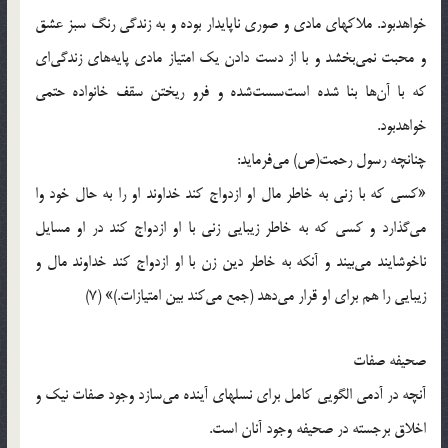
خواهدبود. ملاكهاى مادى و صورى ناپايدار بوده و به زندگى رنگ سبز عشق
و محبت نمى‌بخشد و با از دست دادن يك امتياز مادى پايه‌هاى زندگى‌اى
كه با آن‌ها بنا شده است‌سست‌شده و فرو ريختن سقف خانواده حتمى
خواهدبود.
چنانچه رسول رحمت(ص) مى‌فرمايد:
«كسى كه با زنى به خاطر مال او ازدواج كند خداوند او را به حال خود وا
مى‌گذارد و كسى كه به خاطر زيبايى زنى با او ازدواج كند در او مسايل
ناخوشايند مى‌بيند و آنكه به خاطر دين زن با او ازدواج كند خداوند مال و
زيبايى را هم براى او قرار مى‌دهد (جمع مى‌كند بين امتيازات.)» (7)
صحيفه صفات
آنچه در آدمى الگويى كامل براى نسلهاى آينده مى‌سازد وجود صفات نيك و
اخلاق برجسته در صحيفه وجود آنان است.