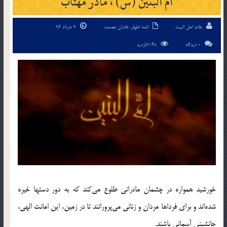
ام‏ البنين (س) ، مادر مهتاب
خادم اهل البیت
ائمه اطهار
,
خاندان عصمت
9 خرداد 96
0 دیدگاه
2048بازدید
خورشيد همواره در چشمان مادرانى طلوع مى‌كند كه به دور دستها خيره
شده‌اند و براى فرداها مردان و زنانى مى‌پرورانند تا در زمين، اين امانت الهى،
جانشينى آسمانى باشند.