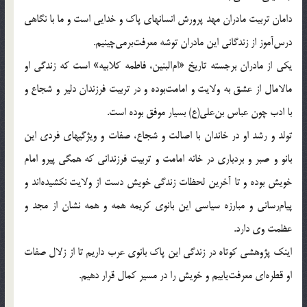
دامان تربيت مادران مهد پرورش انسانهاى پاك و خدايى است و ما با نگاهى
درس‌آموز از زندگانى اين مادران توشه معرفت‌برمى‌چينيم.
يكى از مادران برجسته تاريخ «ام‌البنين، فاطمه كلابيه‌» است كه زندگى او
مالامال از عشق به ولايت و امامت‌بوده و در تربيت فرزندان دلير و شجاع و
با ادب چون عباس بن‌على(ع) بسيار موفق بوده است.
تولد و رشد او در خاندان با اصالت و شجاع، صفات و ويژگيهاى فردى اين
بانو و صبر و بردبارى در خانه امامت و تربيت فرزندانى كه همگى پيرو امام
خويش بوده و تا آخرين لحظات زندگى خويش دست از ولايت نكشيده‌اند و
پيام‌رسانى و مبارزه سياسى اين بانوى كريمه همه و همه نشان از مجد و
عظمت وى دارد.
اينك پژوهشى كوتاه در زندگى اين پاك بانوى عرب داريم تا از زلال صفات
او قطره‌اى معرفت‌يابيم و خويش را در مسير كمال قرار دهيم.