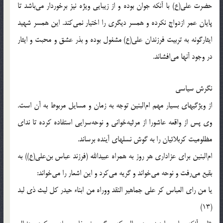
حضرت على(ع) با آنكه جوان بوده و از زيبايى ويژه نيز برخوردار مى‌باشد تا
پايان عمر ازدواج نكرده و همسر ديگرى را اختيار نمى‌كند. اين همسر شهيد
ايثارگونه به تربيت فرزندان على(ع) مشغول بوده و بذر عشق و محبت و ايثار
در وجود آنها مى‌افشاند.
نگرش سياسى
از ويژگيهاى بسيار مهم ام‌البنين توجه به زمان و مسايل مربوط به آن است.
وى پس از واقعه عاشورا از مرثيه‌خوانى و نوحه‌سرايى استفاده كرده تا نداى
مظلوميت كربلائيان را به گوش نسلهاى آينده برساند.
ام‌البنين براى عزادارى هر روز به همراه عبيدالله (فرزند عباس بن‌على(ع)) به
بقيع مى‌رفت و نوحه مى‌خواند و گريه مى‌كرد و اين اشعار را مى‌خواند:
يا من راى العباس كر على جماهير النقد ووراه من ابناء حيدر كل ليث ذى لبد
(13)