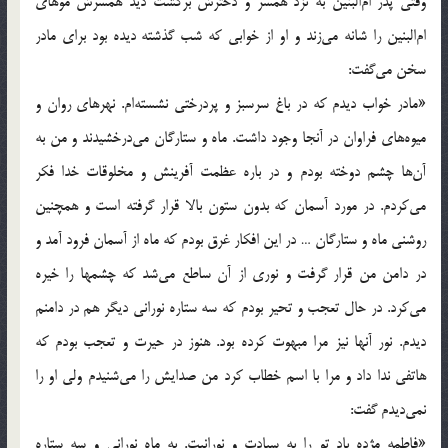
وقتى پدر ام‌البنين به نزد همسر و دخترش برگشت ديد همسرش موهاى
ام‌البنين را شانه مى‌زند و او از خوابى كه شب گذشته ديده بود براى مادر
سخن مى‌گفت:
«مادر خواب ديدم كه در باغ سرسبز و پردرختى نشسته‌ام. نهرهاى روان و
ميوه‌هاى فراوان در آنجا وجود داشت. ماه و ستارگان مى‌درخشيدند و من به
آن‌ها چشم دوخته بودم و در باره عظمت آفرينش و مخلوقات خدا فكر
مى‌كردم. در مورد آسمان كه بدون ستون بالا قرار گرفته است و همچنين
روشنى ماه و ستارگان … در اين افكار غرق بودم كه ماه از آسمان فرود آمد و
در دامن من قرار گرفت و نورى از آن ساطع مى‌شد كه چشمها را خيره
مى‌كرد. در حال تعجب و تحير بودم كه سه ستاره نورانى ديگر هم در دامنم
ديدم. نور آنها نيز مرا مبهوت كرده بود. هنوز در حيرت و تعجب بودم كه
هاتفى ندا داد و مرا با اسم خطاب كرد من صدايش را مى‌شنيدم ولى او را
نمى‌ديدم گفت:
«فاطمه مژده باد تو را به سيادت و نورانيت. به ماه نورانى و سه ستاره