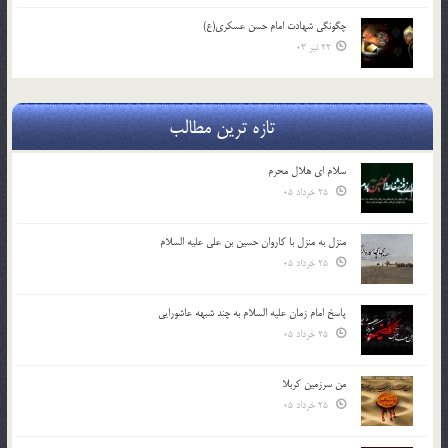
چگونگی شهادت امام حسن عسکری(ع)
22 تیر 03
تازه ترین مطالب
سلام ای هلال محرم
25 خرداد 05
منزل به منزل با کاروان حسین بن علی علیه السلام
25 خرداد 05
پاسخ امام زمان علیه السلام به چند شبهه عاشورایی
25 خرداد 05
من سرزمین کربلا
25 خرداد 05