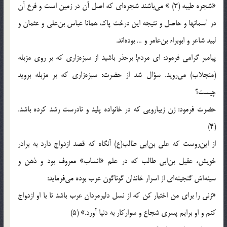
«شجره طيبه (3) » مى‌باشند شجره‌اى كه اصل آن در زمين است و فرع آن
در آسمانها و حاصل و نتيجه اين درخت پاك همانا عباس بن‌على و عثمان و
لبيد شاعر و ابوبراء بن‌عامر و … بوده‌اند.
پيامبر گرامى فرمود: اى مردم! برحذر باشيد از سبزه‌زارى كه بر روى مزبله
(منجلاب) مى‌رويد. سؤال شد از حضرت: سبزه‌زارى كه بر مزبله برويد
چيست؟
حضرت فرمود: زن زيبارويى كه در خانواده پليد و نادرست رشد كرده باشد.
(4)
از اين‌روست كه على بن‌ابى طالب(ع) آنگاه كه قصد ازدواج دارد به برادر
خويش، عقيل بن‌ابى طالب كه در علم «انساب‌» معروف بود و ذهن و
سينه‌اش گنجينه‌اى از اسرار خاندان گوناگون عرب بوده مى‌فرمايد:
«زنى را براى من اختيار كن كه از نسل دليرمردان عرب باشد تا با او ازدواج
كنم و او برايم پسرى شجاع و سواركار به دنيا آورد.» (5)