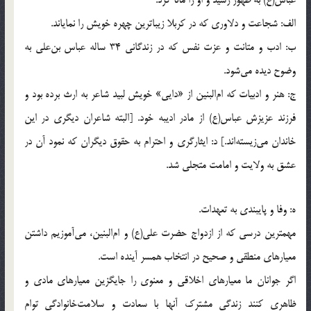
الف: شجاعت و دلاورى كه در كربلا زيباترين چهره خويش را نماياند.
ب: ادب و متانت و عزت نفس كه در زندگانى 34 ساله عباس بن‌على به
وضوح ديده مى‌شود.
ج: هنر و ادبيات كه ام‌البنين از «دايى‌» خويش لبيد شاعر به ارث برده بود و
فرزند عزيزش عباس(ع) از مادر اديبه خود. [البته شاعران ديگرى در اين
خاندان مى‌زيسته‌اند.] د: ايثارگرى و احترام به حقوق ديگران كه نمود آن در
عشق به ولايت و امامت متجلى شد.
ه: وفا و پايبندى به تعهدات.
مهمترين درسى كه از ازدواج حضرت على(ع) و ام‌البنين، مى‌آموزيم داشتن
معيارهاى منطقى و صحيح در انتخاب همسر آينده است.
اگر جوانان ما معيارهاى اخلاقى و معنوى را جايگزين معيارهاى مادى و
ظاهرى كنند زندگى مشترك آنها با سعادت و سلامت‌خانوادگى توام