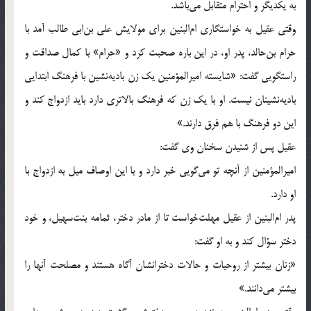
به يكديگر و احترام متقابل مى‌باشد.
وقتى عقيل به خواستگارى ام‌البنين براى مولايش على بن‌ابى طالب آمد با
حرام بن‌حالد، پدر او، در اين باره صحبت كرد و «حرام‌» با كمال صداقت و
راستگويى گفت: «شايسته اميرالمؤمنين يك زن باديه‌نشين با فرهنگ ابتدايى
باديه‌نشينان نيست. او با يك زن كه فرهنگ بالاترى دارد بايد ازدواج كند و
اين دو فرهنگ با هم فرق دارند.»
عقيل پس از شنيدن سخنان وى گفت:
اميرالمؤمنين از آنچه تو مى‌گويى خبر دارد و با اين اوصاف ميل به ازدواج با
او دارد.
پدر ام‌البنين از عقيل مهلت‌خواست تا از مادر دختر، ثمامه بنت‌سهيل، و خود
دختر سؤال كند و به او گفت:
«زنان بيشتر از روحيات و حالات دخترانشان آگاه هستند و مصلحت آنها را
بيشتر مى‌دانند.»