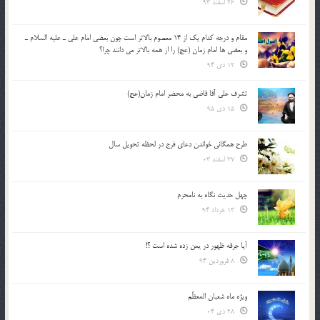
26 اسفند 93
مقام و درجه كدام يك از 14 معصوم بالاتر است چون بعضي امام علي ـ عليه السلام ـ
و بعضي ها امام زمان (عج) را از همه بالاتر مي دانند چرا؟
12 دی 94
تشرف علي آقا قاضي به محضر امام زمان(عج)
15 دی 95
طرح همگانی خواندن دعای فرج در لحظه تحویل سال
27 اسفند 03
چهل حدیث نگاه به نامحرم
13 خرداد 94
آیا جرقه ظهور در یمن زده شده است ؟!
8 فروردین 94
ویژه ماه شعبان المعظّم
28 دی 04