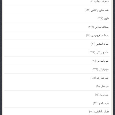
صحیفه سجادیه
(4)
طب سنتی و گیاهی
(147)
ظهور
(334)
عبادات اسلامی
(627)
عبادات و فروع دین
(34)
عقاید اسلامی
(70)
علما و بزرگان
(224)
علوم اسلامی
(43)
علوم قرآنی
(343)
عید غدیر خم
(185)
عید فطر
(35)
عید نوروز
(45)
غیبت امام
(291)
فضایل اخلاقی
(183)