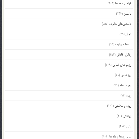
خواص میوه ها
(308)
داستان
(146)
دانستنی‌های خانواده
(357)
دجال
(29)
دعاها و زیارت
(19)
رذایل اخلاقی
(252)
رژیم های غذایی
(209)
روز قدس
(31)
روز مباهله
(41)
روزه
(93)
روزه و سلامتی
(101)
زرتشتی
(40)
زنان
(317)
سایر روزها و ماه ها
(103)