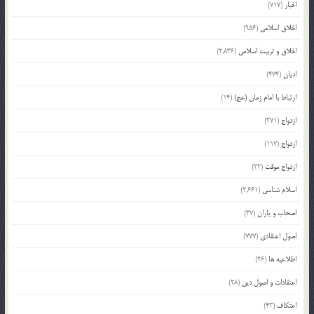
اخبار
(717)
اخلاق اسلامی
(956)
اخلاق و تربیت اسلامی
(2,836)
ادیان
(474)
ارتباط با امام زمان (عج)
(14)
ازدواج
(371)
ازدواج
(117)
ازدواج موقت
(32)
اسلام شناسی
(2,661)
اصحاب و یاران
(37)
اصول اعتقادی
(777)
اطلاعیه ها
(26)
اعتقادات و اصول دین
(28)
اعتکاف
(43)