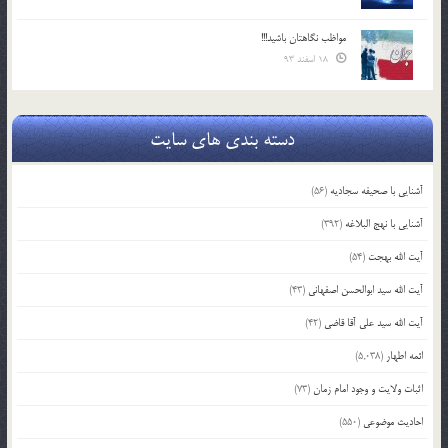
مواظب نگاهتان باشید!!!
18 اسفند 93
دسته بندی های سایت
آشنایی با صحیفه سجادیه
(56)
آشنایی با نهج البلاغه
(392)
آیت الله بهجت
(54)
آیت الله سید ابوالحسن اصفهانی
(43)
آیت الله سید علی آقا قاضی
(42)
ائمه اطهار
(5,038)
اثبات ولایت و وجود امام زمان
(73)
احادیث موضوعی
(550)