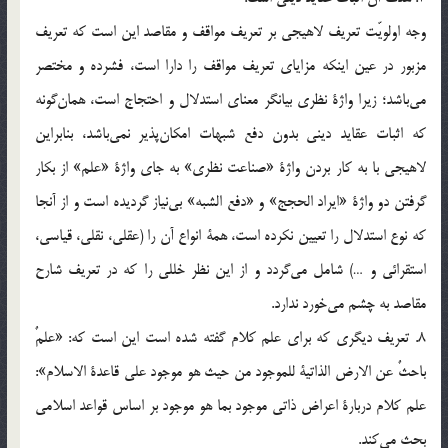
وجه اولويّت تعريف لاهيجي بر تعريف مواقف و مقاصد اين است كه تعريف
مزبور در عين اينكه مزاياي تعريف مواقف را دارا است، فشرده و مختصر
مي‌باشد؛ زيرا واژة نظري بيانگر معناي استدلال و احتجاج است، همان‌گونه
كه اثبات عقايد ديني بدون دفع شبهات امكان‌پذير نمي‌باشد، بنابراين
لاهيجي با به كار بردن واژة «صناعت نظري» به جاي واژة «علم» از بكار
گرفتن دو واژة «ايراد الحجج» و «دفع الشبه» بي‌نياز گرديده است و از آنجا
كه نوع استدلال را تعيين نكرده است، همة انواع آن را (عقلي، نقلي، قياسي،
استقرائي و …) شامل مي‌گردد و از اين نظر خللي را كه در تعريف شارح
مقاصد به چشم مي‌خورد ندارد.
8. تعريف ديگري كه براي علم كلام گفته شده است اين است كه: «علمٌ
باحث‌ٌ عن الارض الذاتية للموجود من حيث هو موجود علي قاعدة الاسلام»:
علم كلام دربارة اعراض ذاتي موجود بما هو موجود بر اساس قواعد اسلامي
بحث مي‌كند.