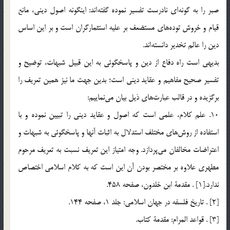
صبر را به گونه‌اي نادرست تفسير نموده گفته‌اند: اينگونه اصول ديني، مانع
قيام و خروش توده‌هاي مستضعف بر عليه استثمارگران است و بر اين اساس
دين را عالم تخدير دانسته‌اند.
بديهي است راه دفاع از دين و پاسخگوئي به اين قبيل شبهات، توضيح و
تفسير صحيح مفاهيم و عقايد ديني است؛ بدين جهت ما نيز همين تعريف را
برگزيده و در قالب عبارت‌هاي ذيل بيان مي‌نماييم:
10. علم كلام، علمي است كه اصول و عقايد ديني را تبيين نموده و با
استفاده از روش‌هاي مختلف استدلال به اثبات آنها و پاسخگوئي به شبهات و
اعتراضات مخالفان مي‌پردازد. وجه امتياز اين تعريف نسبت به تعريف مرحوم
مطهري علاوه بر مختصر بودن آن اين است كه به كلام اسلامي اختصاص
ندارد.[1] . مقدمة ابن خلدون، صفحه 458.
[2] . تاريخ فلسفه در جهان اسلامي: جلد 1، صفحه 144.
[3] . قواعد المرام: مقدمة كتاب.