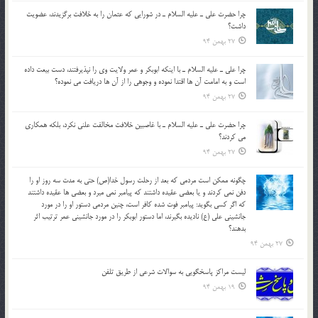
چرا حضرت علي ـ عليه السلام ـ در شورايي كه عثمان را به خلافت برگزيدند، عضويت
داشت؟
27 بهمن 94
چرا علي ـ عليه السلام ـ با اينكه ابوبكر و عمر ولايت وي را نپذيرفتند، دست بيعت داده
است و به امامت آن ها اقتدا نموده و وجوهي را از آن ها دريافت مي نموده؟
27 بهمن 94
چرا حضرت علي ـ عليه السلام ـ با غاصبين خلافت مخالفت علني نکرد، بلكه همكاري
مي کردند؟
27 بهمن 94
چگونه ممكن است مردمي كه بعد از رحلت رسول خدا(ص) حتی به مدت سه روز او را
دفن نمي كردند و یا بعضي عقيده داشتند كه پيامبر نمي ميرد و بعضي ها عقيده داشتند
كه اگر كسي بگويد: پيامبر فوت شده كافر است، چنین مردمی دستور او را در مورد
جانشيني علي (ع) ناديده بگيرند، اما دستور ابوبكر را در مورد جانشيني عمر ترتیب اثر
بدهند؟
27 بهمن 94
لیست مراکز پاسخگویی به سوالات شرعی از طریق تلفن
19 بهمن 94