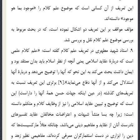
اين تعريف از آن كساني است كه موضوع علم كلام را «موجود بما هو
موجود» دانسته‌اند.
مؤلف مواقف بر اين تعريف دو اشكال نموده است، كه در بحث مربوط به
بررسي موضوع علم كلام نقل و بررسي شد.
9. استاد شهيد مطهري در تعريف علم كلام گفته است: «علم كلام علمي
است كه دربارة عقايد اسلامي يعني آنچه از نظر اسلام بايد بدان معتقد بود و
ايمان داشت بحث مي‌كند به اين نحو كه آنها را توضيح مي‌دهد و دربارة آنها
استدلال مي‌كند و از آنها دفاع مي‌نمايد».[9] برتري اين تعريف نسبت به
تعريف‌هاي گذشته (در عين اينكه جهات حسن همة آنها را داراست) اين
است كه توضيح و تبيين عقايد اسلامي را نيز از وظايف كلام و متكلم دانسته
است؛ زيرا چه بسا منشأ شبهات و اعتراضات مخالفان عقايد تفسيرهاي
نادرست آنان از عقايد و مفاهيم ديني مي‌باشد، چنانكه مثلاً ماركسيست‌ها كه
دين را ابزاري در دست استثمارگران معرفي كرده‌اند، مفاهيمي نظير زهد و