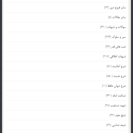
سایر فروع دین
(72)
سایر مقالات
(5)
سوالات و شبهات
(420)
سیر و سلوک
(274)
شب های قدر
(46)
شبهات اخلاقی
(217)
شرح احادیث
(51)
شرح حدیث
(550)
شرح دیوان حافظ
(11)
شناخت امام
(440)
شهید دستغیب
(38)
شیخ مفید
(42)
شیعه شناسی
(69)