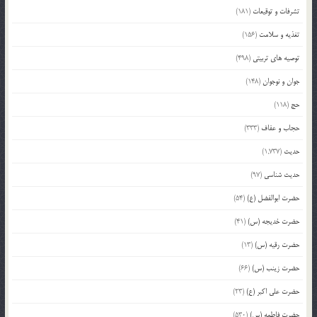
تشرفات و توقیعات
(181)
تغذیه و سلامت
(156)
توصیه های تربیتی
(498)
جوان و نوجوان
(148)
حج
(118)
حجاب و عفاف
(333)
حدیث
(1,737)
حدیث شناسی
(97)
حضرت ابوالفضل (ع)
(54)
حضرت خدیجه (س)
(41)
حضرت رقیه (س)
(13)
حضرت زینب (س)
(66)
حضرت علی اکبر (ع)
(23)
حضرت فاطمه (س)
(530)