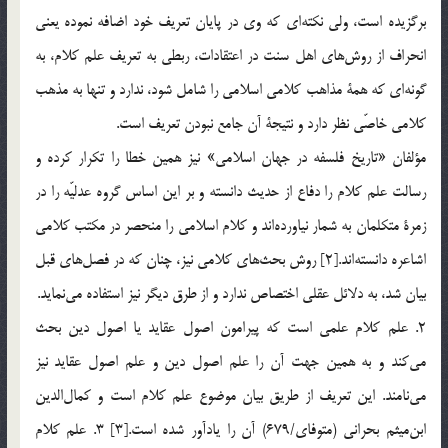
برگزيده است، ولي نكته‌اي كه وي در پايان تعريف خود اضافه نموده يعني
انحراف از روش‌هاي اهل سنت در اعتقادات، ربطي به تعريف علم كلام، به
گونه‌اي كه همة مذاهب كلامي اسلامي را شامل شود، ندارد و تنها به مذهب
كلامي خاصّي نظر دارد و نتيجة آن جامع نبودن تعريف است.
مؤلفان «تاريخ فلسفه در جهان اسلامي» نيز همين خطا را تكرار كرده و
رسالت علم كلام را دفاع از حديث دانسته و بر اين اساس گروه عدليّه را در
زمرة متكلمان به شمار نياورده‌اند و كلام اسلامي را منحصر در مكتب كلامي
اشاعره دانسته‌اند.[2] روش بحث‌هاي كلامي نيز، چنان كه در فصل‌هاي قبل
بيان شد، به دلائل عقلي اختصاص ندارد و از طرق ديگر نيز استفاده مي‌نمايد.
2. علم كلام علمي است كه پيرامون اصول عقايد يا اصول دين بحث
مي‌كند و به همين جهت آن را علم اصول دين و علم اصول عقايد نيز
مي‌نامند. اين تعريف از طريق بيان موضوع علم كلام است و كمال‌الدين
ابن‌ميثم بحراني (متوفاي/679) آن را يادآور شده است.[3] 3. علم كلام