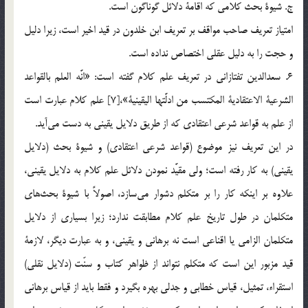
ج. شيوة بحث كلامي كه اقامة دلائل گوناگون است.
امتياز تعريف صاحب مواقف بر تعريف ابن خلدون در قيد اخير است، زيرا دليل
و حجت را به دليل عقلي اختصاص نداده است.
6. سعدالدين تفتازاني در تعريف علم كلام گفته است: «انَّه العلم بالقواعد
الشرعية الاعتقادية المكتسب من ادلَّتها اليقينية»،[7] علم كلام عبارت است
از علم به قواعد شرعي اعتقادي كه از طريق دلايل يقيني به دست مي‌آيد.
در اين تعريف نيز موضوع (قواعد شرعي اعتقادي) و شيوة بحث (دلايل
يقيني) به كار رفته است؛ ولي مقيَّد نمودن دلائل علم كلام به دلايل يقيني،
علاوه بر اينكه كار را بر متكلم دشوار مي‌سازد، اصولاً با شيوة بحث‌هاي
متكلمان در طول تاريخ علم كلام مطابقت ندارد؛ زيرا بسياري از دلايل
متكلمان الزامي يا اقناعي است نه برهاني و يقيني، و به عبارت ديگر، لازمة
قيد مزبور اين است كه متكلم نتواند از ظواهر كتاب و سنّت (دلايل نقلي)
استقراء، تمثيل، قياس خطابي و جدلي بهره بگيرد و فقط بايد از قياس برهاني