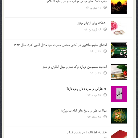
جذب کمک های مردمی موکب امام علی علیه السلام
11 شهریور 96
50 نکته برای ازدواج موفق
16 فروردین 94
اجتماع عظیم صادقیون در آستان مقدس امامزاده سید جلال الدین اشرف سال 1396
29 تیر 96
احادیث معصومین درباره ترک نماز و سهل انگاری در نماز
29 آذر 95
چه نظراتی در مورد دجال وجود دارد؟
28 مرداد 94
سوالات طبی و پاسخ های امام صادق(ع)
28 اسفند 93
«نفس» خطرناک ترین دشمن انسان