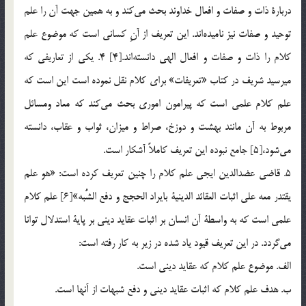
دربارة ذات و صفات و افعال خداوند بحث مي‌كند و به همين جهت آن را علم
توحيد و صفات نيز ناميده‌اند. اين تعريف از آنِ كساني است كه موضوع علم
كلام را ذات و صفات و افعال الهي دانسته‌اند.[4] 4. يكي از تعاريفي كه
ميرسيد شريف در كتاب «تعريفات» براي كلام نقل نموده است اين است كه
علم كلام علمي است كه پيرامون اموري بحث مي‌كند كه معاد ومسائل
مربوط به آن مانند بهشت و دوزخ، صراط و ميزان، ثواب و عقاب، دانسته
مي‌شود،[5] جامع نبوده اين تعريف كاملاً آشكار است.
5. قاضي عضدالدين ايجي علم كلام را چنين تعريف كرده است: «هو علم
يقتدر معه علي اثبات العقائد الدينية بايراد الحجج و دفع الشُّبه»[6] علم كلام
علمي است كه به واسطة آن انسان بر اثبات عقايد ديني بر پاية استدلال توانا
مي‌گردد. در اين تعريف قيود ياد شده در زير به كار رفته است:
الف. موضوع علم كلام كه عقايد ديني است.
ب. هدف علم كلام كه اثبات عقايد ديني و دفع شبهات از آنها است.