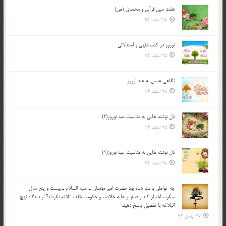
هفت سین قرآنی و محمدی (ص)
25 اسفند 94
نوروز در كتب فقهى و استدلالى‏
25 اسفند 94
نگاهى عميق به عيد نوروز
25 اسفند 94
دل نوشته هایی به مناسبت عید نوروز(2)
25 اسفند 94
دل نوشته هایی به مناسبت عید نوروز(1)
25 اسفند 94
چه عواملي باعث شده بود حضرت امير مؤمنان ـ عليه السلام ـ بيست و پنج سال
سکوت اختيار کند و قيام بر عليه خلافت و حکومت خلفاء ثلاثه نکردند؟ از ديدگاه نهج
البلاغه با تفصيل پاسخ دهيد.
27 بهمن 94