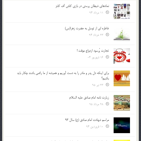
نمادهای شیطان پرستی در بازی کلش آف کلنز
11 مرداد 94
خاطره ای از توسل به حضرت زهرا(س)
23 خرداد 94
تجارت پُرسود ازدواج موقت !
16 شهریور 04
براي اينكه دل پدر و مادر را به دست آوريم و هميشه از ما راضي باشند چكار بايد
بكنيم؟
23 تیر 95
زیارت نامه امام صادق علیه السلام
28 مرداد 95
مراسم شهادت امام صادق (ع) سال 93
10 فروردین 94