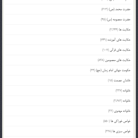
حضرت محمد (ص)
(613)
حضرت معصومه (س)
(45)
حکایت ها
(2,244)
حکایت های آموزنده
(749)
حکایت های قرآنی
(107)
حکایت های معصومین
(838)
حکومت جهانی امام زمان (عج)
(24)
خاندان عصمت
(15)
خانواده
(227)
خانواده
(2,682)
خانواده مهدوی
(22)
خواص خوراکی ها
(550)
خواص سبزی ها
(228)