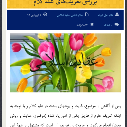
بررسی تعريف‌های علم كلام
خادم اهل البیت
اسلام شناسی
,
عقاید اسلامی
5 فروردین 94
0 دیدگاه
1813بازدید
پس از آگاهي از موضوع، غايت و روشهاي بحث در علم كلام و با توجه به
اينكه تعريف علوم از طريق يكي از امور ياد شده (موضوع، عنايت و روش
بحث) انجام مي‌گيرد. و جامع‌ترين تعريف آن است كه مشتمل بر همة اين