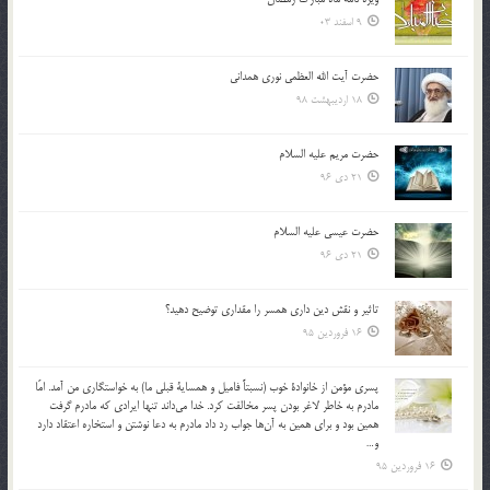
9 اسفند 03
حضرت آیت الله العظمی نوری همدانی
18 اردیبهشت 98
حضرت مریم علیه السلام
21 دی 96
حضرت عیسی علیه السلام
21 دی 96
تاثير و نقش دين داري همسر را مقداري توضيح دهيد؟
16 فروردین 95
پسري مؤمن از خانوادة خوب (نسبتاً فاميل و همساية قبلي ما) به خواستگاري من آمد. امّا
مادرم به خاطر لاغر بودن پسر مخالفت كرد. خدا مي‌داند تنها ايرادي كه مادرم گرفت
همين بود و براي همين به آن‌ها جواب رد داد مادرم به دعا نوشتن و استخاره اعتقاد دارد
و…
16 فروردین 95