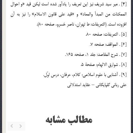
[4] . مير سيد شريف نيز اين تعريف را يادآور شده است ليكن قيد «و احوال
الممكنات من المبدأ والمعاد» و «قيد علي قانون الاسلام» را نيز به آن
افزوده است. (التعريفات: ط تهران، ناصر خسرو، صفحه 80).
[5] . التعريفات: صفحه 80.
[6] . المواقف: صفحه 7.
[7] . شرح المقاصد: جلد 1، صفحه 165.
[8] . شوارق الالهام: صفحة 5.
[9] . آشنايي با علوم اسلامي: كلام، عرفان، درس اوّل.
علی ربانی گلپایگانی – عقاید استدلالی
مطالب مشابه