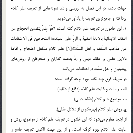
جهات باشد، در اين فصل به بررسي و نقد نمونه‌هايي از تعريف علم كلام
پرداخته و جامع‌ترين تعريف را يادآور مي‌شويم.
1. ابن خلدون در تعريف علم كلام گفته است: «هُوَ عِلمٌ يتضمن الحجاج عن
العقائد الايمانية بالادلة العقلية و الردِّ علي المبتدعة المنحرفين في الاعتقادات
عن مذاهب السّلف و اهل السّنّة»:[1] علم كلام متكفل احتجاج و اقامة
دلايل عقلي بر عقائد ديني و ردّ بدعت گذاران و منحرفان از روش‌هاي
پيشينيان و اهل سنّت در اعتقادات مي‌باشد.
در تعريف فوق چند نكته مورد توجه گرفته است:
الف. رسالت و غايت علم كلام (دفاع از عقايد).
ب. موضوع علم كلام (عقايد ديني).
ج. روش علم كلام (بهره‌گيري از دلائل عقلي).
از اينجا معلوم مي‌شود كه ابن خلدون در تعريف علم كلام از موضوع، روش و
غايت علم كلام بهره گرفته است، و از اين جهت الگوي تعريف جامع را