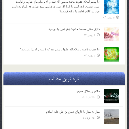
آيا پيامبر اسلام حضرت محمد ـ صلي الله عليه و آله و سلم ـ از خداوند درخواست
تعيين جانشين کرده است يا خير؟ اگر چنين درخواستي شده خداوند چه پاسخ داده است
آدرس و کلام خداوند را مرقوم فرمائيد؟
5 بهمن 94
دلايل عقلي عصمت حضرت زهرا (س) را بنويسيد.
5 بهمن 94
آيا حضرت فاطمه ـ سلام الله عليها ـ پيامبر بود كه فرشته بر او نازل مي شد؟
5 بهمن 94
تازه ترین مطالب
سلام ای هلال محرم
25 خرداد 05
منزل به منزل با کاروان حسین بن علی علیه السلام
25 خرداد 05