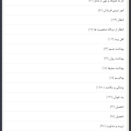
امر به معروف و نهی از منکر
(63)
امور تربیتی فرزندان
(51)
انتظار
(164)
انتظار از دیدگاه شخصیت ها
(17)
اهل بیت
(104)
بهداشت جسم
(73)
بهداشت روان
(26)
بهداشت محیط
(18)
بودائیسم
(15)
پزشکی و سلامت
(1,980)
پند خوبان
(129)
تحصیل
(62)
تحصیل
(65)
تربیت و مشاوره
(481)