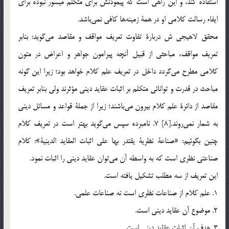
استفاده كند، و اين راهي است كه پيمودنش براي متكلم ميسور نبوده براي
ايفاء رسالت كلامي او در همة زمينه‌ها كافي نمي‌باشد.
محقق لاهيجي ش دربارة تفاوت تعريف مواقف و مقاصد مي‌گويد: بنابر
تعريف مواقف، مباحثي از قبيل آنچه پيرامون جواهر و اعراض در متون
كلامي مطرح مي‌گردد داخل در تعريف علم كلام خواهد بود؛ زيرا اين گونه
مباحث در قدرت و توانائي متكلم بر اثبات عقايد ديني مؤثرند ولي بنابر تعريف
مقاصد از دائرة علم كلام بيرون مي‌باشند؛ زيرا از جملة قواعد و مسائل ديني
به شمار نمي‌روند.[8] 7. نامبرده سپس مي‌گويد بهتر است در تعريف كلام
چنين بگوئيم: «صناعة نظرية يقتدر بها علي اثبات العقايد الدينية»: كلام
صناعتي نظري است كه به واسطه آن مي‌توان عقايد ديني را اثبات نمود.
اين تعريف از سه مطلب تشكيل يافته است.
1. علم كلام از صناعات نظري است نه صناعات علمي.
2. موضوع آن عقايد ديني است.
3. هدف آن اثبات عقايد ديني است.