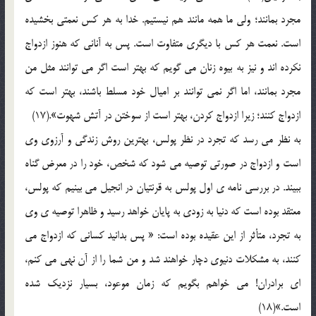
مجرد بمانند؛ ولي ما همه مانند هم نيستيم. خدا به هر کس نعمتي بخشيده
است. نعمت هر کس با ديگري متفاوت است. پس به آناني که هنوز ازدواج
نکرده اند و نيز به بيوه زنان مي گويم که بهتر است اگر مي توانند مثل من
مجرد بمانند، اما اگر نمي توانند بر اميال خود مسلط باشند، بهتر است که
ازدواج کنند؛ زيرا ازدواج کردن، بهتر است از سوختن در آتش شهوت».(17)
به نظر مي رسد که تجرد در نظر پولس، بهترين روش زندگي و آرزوي وي
است و ازدواج در صورتي توصيه مي شود که شخص، خود را در معرض گناه
ببيند. در بررسي نامه ي اول پولس به قرنتيان در انجيل مي بينيم که پولس،
معتقد بوده است که دنيا به زودي به پايان خواهد رسيد و ظاهرا توصيه ي وي
به تجرد، متأثر از اين عقيده بوده است: « پس بدانيد کساني که ازدواج مي
کنند، به مشکلات دنيوي دچار خواهند شد و من شما را از آن نهي مي کنم،
اي برادران! مي خواهم بگويم که زمان موعود، بسيار نزديک شده
است.»(18)