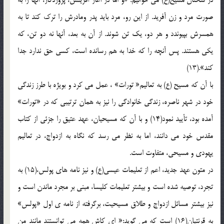
در سخنان مسيح(ع) مي خوانيم: «و اما در آغاز آفرينش، پروردگار، آنها را به
صورت مرد و زن آفريد. از اين رو، مرد بايد پدر ومادرش را ترک کند تا به
همسرش بپيوندد و هر دو، يک تن شوند. از آن به بعد، آنها نه دو تن، که
يکي هستند. پس آنچه را که خدا به هم رسانده است، کسي حق ندارد جدا
کند».(13)
با آن که مسيح (ع) به تعاليم« تورات» ، عمل مي کرد و بويژه با طرز زندگي
خود در شهر ناصره، زندگي خانوادگي را نيز به همان ترتيبي که در «تورات»
آمده بود، تأييد نمود(14) و با آن که مسيحيان، عهد عتيق را جزئي از کتاب
مقدس خود مي دانند، اما به نظر مي رسد که نگاه به ازدواج، در تعاليم
يهودي و مسيحي، متفاوت است.
در متون عهد جديد، اعم از تعليمات عيسي(ع) و نيز نامه هاي پولس،(15) به
تجرد، توصيه شده است و بيشتر تعليمات کليسا، مبني بر مجرد ماندن است و
نيز بيشتر مسائل ازدواج و طلاق مسيحيت، برگرفته از نامه ي اول «پولس»
به قرنتيان(16) است که مي گويد:« اي کاش همه مي توانستند مانند من