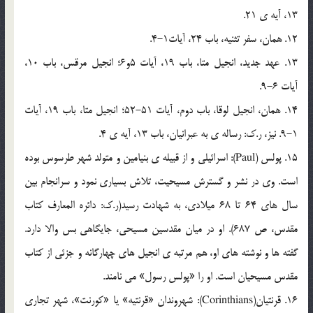
13، آيه ي 21.
12. همان، سفر تثنيه، باب 24، آيات1-4.
13. عهد جديد، انجيل متا، باب 19، آيات 5و6؛ انجيل مرقس، باب 10،
آيات 6-9.
14. همان، انجيل لوقا، باب دوم، آيات 51-52؛ انجيل متا، باب 19، آيات
1-9. نيز، ر.ک: رساله ي به عبرانيان، باب 13، آيه ي 4.
15. پولس (Paul): اسرائيلي و از قبيله ي بنيامين و متولد شهر طرسوس بوده
است. وي در نشر و گسترش مسيحيت، تلاش بسياري نمود و سرانجام بين
سال هاي 64 تا 68 ميلادي، به شهادت رسيد(ر.ک: دائره المعارف کتاب
مقدس، ص 687). او در ميان مقدسين مسيحي، جايگاهي بس والا دارد.
گفته ها و نوشته هاي او، هم مرتبه ي انجيل هاي چهارگانه و جزئي از کتاب
مقدس مسيحيان است. او را «پولس رسول» مي نامند.
16. قرنتيان(Corinthians): شهروندان «قرنتيه» يا «کورنت»، شهر تجاري