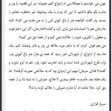
چون مي خواستم با همکلاسي ام ازدواج کنم. هميشه سر اين قضيه، با پدر و
مادرم بگو مگو داشتم. تا اين که پدرم با يک پيشنهاد غير منتظره، دهانم را
بست. پدر گفت: «پانصد متر از باغ کيوي اش را به من هديه مي کند». البته
مادرجان هم با احساسات من بازي کرد و گفت:«مادرجان، اگر اين دخترخوب
و معقول را نگيري، شيرم را حلالت نمي کنم و از غصه دق مي کنم».
من هم قبول کردم که با دختر مورد علاقه ي پدر و مادر وصلت کنم. يک
ماه بعد از ازدواج، از شهرداي خبر رسيد که همه ي هزار متر باغ کيوي پدر،
وارد طرح شهرداري شده است و بايد تخريب شود. پدر، خم به ابرو نياورد و
گفت:« فداي سرمان! مهم اين ازدواج بود که به سلامتي صورت گرفت». اما
يک هفته بعد، مادرم به خاطر بيماري لاعلاج، عمرش را به شما داد و از غصه
دق کرد. حالا مانده ام آيا مادرم شيرش را حلالم کرده يا نه؟!
سرباز فراري