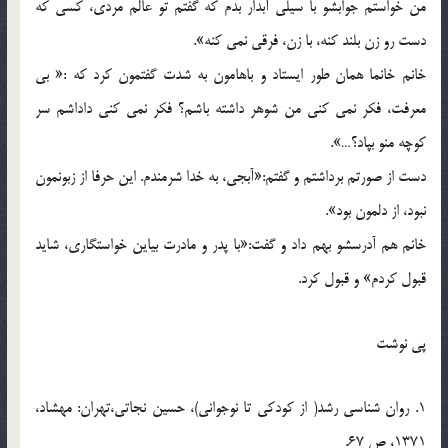
من خواستم جوابشو با سيلي آبدار بدم که گفتم تو عالم مردي، کسي که
دست رو زن بلند کنه، با زن، فرقي نمي کنه».
خانم خانما همان طور ايستاد و باهامون به شدت گفتمون کرد که :« بي
معرفت، فکر نمي کني من شوهر داشته باشم؟ فکر نمي کني داداشم سر
کوچه منو بپاد؟…».
دست از صورتم برداشتم و گفتم:«آبجي، به خدا شرمندم. اين حرفا از زبونمون
نبود، از دلمون بود».
خانم هم آدرسشو بهم داد و گفت:«با پدر و مادرت بياين خواستگاري، شايد
قبول کردم» و قبول کرد.
پي نوشت
1. روان شناسي رشد( از کودکي تا نوجواني)، حسين نجاتي،تهران: مهشاد،
1371، ص 67.