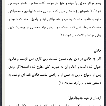
رسم گرفتن دو زن يا صيغه و کنيز، در سراسر کتاب مقدس، آشکارا ديده مي
شود.(10) همچنين از داستان هايي که درباره ي حضرت ابراهيم و همسرانش
ساره و هاجر، حضرت يعقوب و همسرانش ليه و راحيل، حضرت داوود و
حضرت سليمان نقل شده است، مجاز بودن چند همسري در يهوديت کهن
براي مردها برداشت مي شود.(11)
طلاق
اگر چه طلاق در دين يهود ممنوع نيست، ولي کاري بس ناپسند و مکروه
عنوان شده است و احکام آن به صورت کلي مطرح شده است:«اگر مردي
پس از ازدواج با زني به عللي از او راضي نباشد، طلاق نامه اي نوشته، به
دستش دهد و او را رها سازد».(12)
ازدواج در عهد جديد(انجيل)