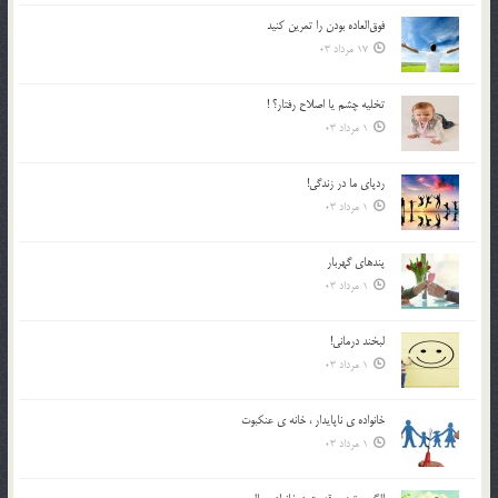
فوق‌العاده بودن را تمرين كنيد
17 مرداد 03
تخليه چشم يا اصلاح رفتار؟ !
1 مرداد 03
ردپاى ما در زندگى!
1 مرداد 03
پندهاي گهربار
1 مرداد 03
لبخند درمانى!
1 مرداد 03
خانواده ي ناپايدار ، خانه ي عنکبوت
1 مرداد 03