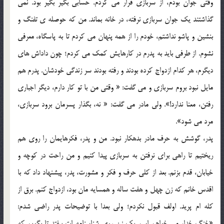
وقتي جوان بودم، از سربازي فرار مي کردم. حسابي بگير بگير بود. نمي
گذاشتند يک جوان سربازي نرفته، در خانه بماند. من که حوصله ي تفنگ و
بنشين و پاشو نداشتم، خودم را از همه پنهان مي کردم تا به پاسگاه، معرفي
نشوم. از طرفي بايد به پدرم در کارهايش کمک مي کردم؛ چون داداش هاي
ديگرم، هر کدام ازدواج کرده بودند و رفته بودند سر زندگي خودشان. پدرم هم
مايل نبود بروم سربازي و مي گفت: « وقتي من با تو کار دارم، ديگر اجباري
رفتن، معنا ندارد!». ولي مادر مي گفت: « نه، بگذار پسرمان برود سربازي،
مرد مي شود».
پدر، گوشش به حرف مادر بدهکار نبود. من و پدر، فکرهايمان را روي هم
ريختيم تا راهي براي نرفتن به سربازي پيدا کنيم و من راحت در کوچه و
خيابان، قدم بزنم. بعد از کلي حرف و فکر و مشورت، پدر، پيشنهاد داد که با
اقدس خانم که زن چهل و هفت ساله و همسايه مان بود، ازدواج کنم. برق از
کله ام پريد. اولف قبول نکردم؛ ولي بعدا با توضيحات پدر راضي شدم:
«خنگ خدا، مي خواهم اسم يک زن روي شناسنامه ات بيفتد تا بگويم که