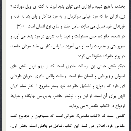
بخشد، با هيچ شيوه و ابزاري نمي توان پديد آورد. به گفته ي ويل دورانت:«
زن، از آن جا که مرد خيالي سرگردان را به مرد فداکار و پاي بند به خانه و
فرزندان خود تبديل مي سازد، عامل حفظ و بقاي نوع انسان است…».(2)
در نتيجه، خانواده، حس مسئوليت و تعهد را به تدريج در مرد پديد مي آورد و
سرپرستي و مديريت را به او مي آموزد. بنابراين، کارايي مفيد مردان جامعه،
در پرتو خانواده شکوفا مي گردد.
ديگر نقش حياتي زن، رسالت مادري است که از مهم ترين نقش هاي
اصولي و زيربنايي و انسان ساز است. رسالت واقعي مادري، دوران طولاني
اي دارد که ازدواج و تشکيل خانواده، تنها بستر مشروع از نظر تمام اديان
الهي براي آن است. از اين رو ، نوشتار حاضر، به بررسي جايگاه و شرايط
ازدواج در «کتاب مقدس» مي پردازد.
گفتني است که «کتاب مقدس»، عنواني است که مسيحيان بر مجموع کتب
مقدس خود، اطلاق مي کنند. اين کتاب، شامل دو بخش است. بخش اول،