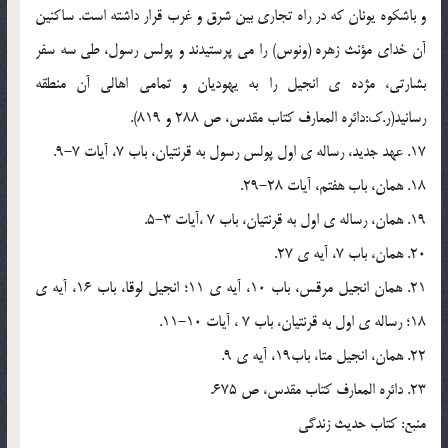
و باشکوه يونان که در راه تجاري بين شرق و غرب قرار داشته است. ساکنين
آن خداي مؤنث زهره (ونوس) را مي پرستيدند و پولس رسول، طي سه سفر
بشارتي، مژده ي انجيل را به يهوديان و تمامي اهالي آن منطقه
رسانيد(ر.ک:دائره المعارف کتاب مقدس، ص 288 و 819).
17. عهد جديد، رساله ي اول پولس رسول به قرنتيان، باب 7، آيات 7-9.
18. همان، باب هفتم، آيات 28-29.
19. همان، رساله ي اول به قرنتيان، باب 7 ،آيات 3-5.
20. همان، باب 7، آيه ي 27.
21. همان انجيل مرقس، باب 10، آيه ي 11؛ انجيل لوقا، باب 16، آيه ي
18؛ رساله ي اول به قرنتيان، باب 7 ، آيات 10-11.
22. همان، انجيل متا، باب19، آيه ي 9.
23. دائره المعارف کتاب مقدس، ص 675.
منبع: کتاب حديث زندگي