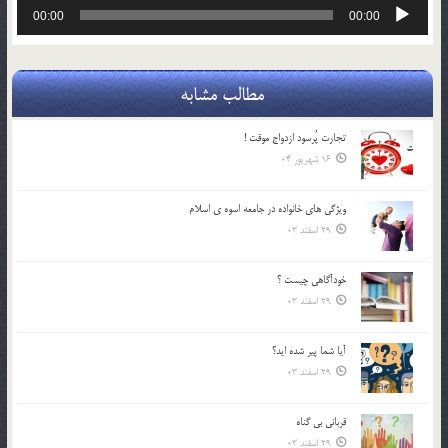
پخش‌کننده
00:00
00:00
صوت
مطالب مشابه
تجارت پُرسود ازدواج موقت !
16 شهریور 04
ويژگي هاي خانواده در جامعه اسوه ي اسلام
29 اسفند 03
خودآگاهى چيست ؟
29 اسفند 03
آیا شما پیر شده اید؟
29 اسفند 03
قرباني بي گناه
29 اسفند 03