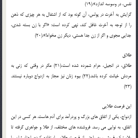
نفس، در وسوسه اندازد».(19)
گرايش به آخرت در پولس، آن گونه بود که از اشتغال به هر چيزي که ذهن
را از توجه به آخرت غافل کند، نهي کرده است: «اگر با زن بسته شدي،
جدايي مجوي و اگر از زن جدا هستي، ديگر زن مخواه!».(20)
طلاق
طلاق، در انجيل، حرام شمرده شده است،(21) مگر در وقتي که زني به
مردش خيانت کرده باشد.(22) بيوه زنان نيز مجاز به ازدواج دوباره نيستند.
(23)
اين فرصت طلايي
ازدواج، يکي از اتفاق هاي بزرگ و پردرآمد براي آدم هاست. هر کسي در اين
اتفاق، به نوايي مي رسد. فروشنده هاي مختلف، از طلا و جواهري گرفته تا
پلاستيک فروشي، به راحتي از فرصت طلايي استفاده کرده، اجناسشان را