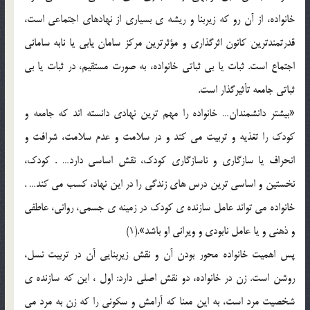
خانواده، از آن رو که زيربنا و ريشه ي بسياري از نهادهاي اجتماعي است،
قدرتمندترين کانون اثرگذاري و مؤثرترين مرکز سامان يابي يا نابه ساماني
اجتماع است. ثبات يا بي ثباتي خانواده، به صورت مستقيم، در ثبات يا بي
ثباتي جامعه تأثيرگذار است.
«بيشتر دانشمندان… خانواده را مهم ترين نهادي دانسته اند که جامعه و
کودک را تغذيه و تربيت مي کند و در سلامت و عدم سلامت، شرافت و
انحراف يا سازگاري و ناسازگاري کودک، نقش اساسي دارد… . کودک،
نخستين و اساسي ترين درس هاي زندگي را در اين نهاد، کسب مي کند… .
خانواده مي تواند عامل سازنده ي کودک در زمينه ي جسمي، رواني، عاطفي
و ذهني و يا عامل نابودي و ويراني او باشد».(1)
پس اهميت خانواده محور بودن آن و نقش زيربنايي آن در تربيت نسل،
روشن است. زن در خانواده، دو نقش اصلي دارد: اول ، اين که سازنده ي
شخصيت مرد است، به اين معنا که آرامش و سکوني را که زن به مرد مي