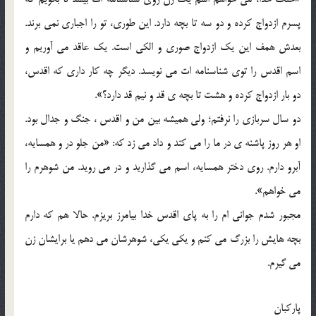
پسرم ازدواج کرده و دو سه تا بچه دارد. اين طوري، تو را اجباري نمي برند.
بعدش همف اين يک ازدواج صوري و الکي است. يک عاقد مي آوريم و
اسم اقدس را توي شناسنامه ات مي نويسد. ديگر چه کار داري که اقدس،
دو بار ازدواج کرده و هشت تا بچه ي قد و نيم قد دارد؟».
دو سال سربازي را نرفتم؛ ولي هميشه بين من و اقدس ، جنگ و جدال بود.
او هر روز پاشنه ي در ما را مي کند و داد مي زد که: «من جلو در و همسايه،
آبرو دارم. روي دختر همسايه، اسم مي گذاريد و در مي رويد. من شوهرم را
مي خواهم».
مجبور شدم جواني ام را به پاي اقدس خدا بيامرز بريزم. حالا هم که دارم
بچه هايش را بزرگ مي کنم و يکي يکي، شوهرشان مي دهم يا برايشان زن
مي گيرم.
پارکبان