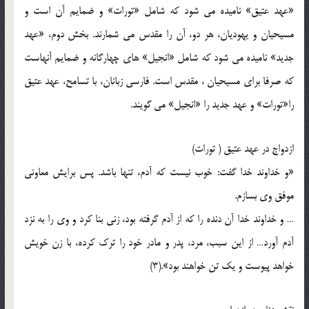
«عهد عتيق» ناميده مي شود که شامل «تورات» و ضمايم آن است و
مسيحيان و يهوديان، هر دو، آن را مقدس مي شمارند. بخش دوم، «عهد
جديد» ناميده مي شود که شامل «انجيل» هاي چهارگانه و ضمايم آنهاست
که صرفا براي مسيحيان ، مقدس است. فارسي زبانان، با تسامح، عهد عتيق
را«تورات» و عهد جديد را «انجيل» مي گويند.
ازدواج در عهد عتيق ( تورات)
«و خداوند خدا گفت: خوب نيست که آدم، تنها باشد. پس برايش معاوني
موفق وي بسازم.
… و خداوند خدا آن دنده را که از آدم گرفته بود، زني بنا کرد و وي را به نزد
آدم آورد… از اين سبب، مرد، پدر و مادر خود را ترک کرده، با زن خويش
خواهد پيوست و يک تن خواهند بود».(3)