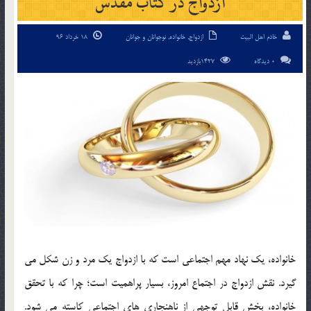
ازدواج در کتاب مقدس
خادم اهل البیت
ازدواج
,
خانواده
,
نوجوانان و جوانان
18 خرداد 96
0 دیدگاه
1427بازدید
خانواده، يک نهاد مهم اجتماعي است که با ازدواج يک مرد و زن شکل مي
گيرد. نقش ازدواج در اجتماع امروز، بسيار پراهميت است؛ چرا که با تحقق
خانواده، بخش قابل توجهي از ناهنجاري هاي اجتماعي کاسته مي شود.