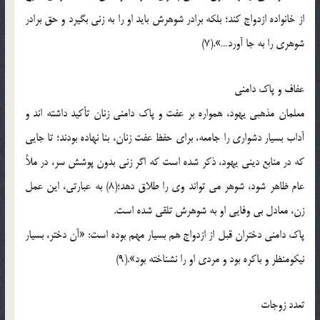
از خانواده ازدواج کند؛ بلکه برادر شوهرش بايد او را به زني بگيرد و حق برادر
شوهري را به جا آورد…».(7)
عفاف و پاک دامني
معلمان مذهبي يهود، همواره بر عفت و پاک دامني زنان تأکيد داشته اند و
آداب بسيار دشواري را جامعه، براي حفظ عفت زنان، بنا نهاده بودند؛ تا جايي
که در منابع ديني يهود، ذکر شده است که اگر زني بدون پوشش سر، در ملأ
عام ظاهر شود، شوهر مي تواند وي را طلاق دهد؛(8) به عبارتي، اين عمل
زن، معادل بي وفايي او به شوهرش تلقي شده است.
پاک دامني دختران قبل از ازدواج هم بسيار مهم بوده است: «آن دختر، بسيار
نيکومنظر و باکره بود و مردي او را نشناخته بود».(9)
تعدد زوجات