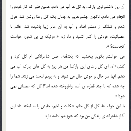
آن روز داشتم توي پارک، به گل ها آب مي دادم، همين طور که کار خودم را
انجام مي دادم، ناگهان چشم هايم به جمال يک گل رعنا روشن شد. هول
شدم و شلنگ از دستم افتاد و آب به آن عابر زيبا پاشيده شد. خانم با
عصبانيت، خودش را کنار کشيد و داد زد: « مرتيکه ي بي شعور، حواست
کجاست؟!».
مي خواستم بگويم ببخشيد که يکدفعه، حس شاعرانگي ام گل کرد و
گفتم:«آه، اي گل رعناي اين پارک! من هر روز به گل هاي پارک آب مي
دهم. آنها سر حال و خوش حال مي شوند و به رويم لبخند مي زنند. شما را
چه شده که با چند قطره ي آب، برافروخته شده ايد؟! گل که عصباني نمي
شود!».
با اين حرف ها، گل از گل خانم شکفت و اخم، جايش را به لبخند داد اين
آغاز شاعرانه ي زندگي من بود که هنوز هم ادامه دارد.