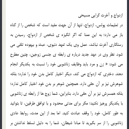
ازدواج و آخرت گرايي مسيحي
در تعليمات پولس، ازدواج، تنها از آن جهت مفيد است که شخص را از گناه
باز مي دارد؛ به اين معنا که اگر انگيزه ي شخص از ازدواج، رسيدن به
رستگاري آخرت نباشد، عمل وي يک تعهد دنيوي، عبث و بيهوده تلقي مي
شود. نظر وي در عهد جديد درباره ي رابطه ي جنسي زوجين، چنين مطرح
مي شود: « زن و مرد بايد وظايف زناشويي خود را نسبت به يکديگر انجام
دهند. دختري که ازدواج مي کند، ديگر اختيار کامل بدن خود را ندارد؛ بلکه
شوهرش نيز بر آن حقي دارد. همچنين شوهر بر بدن خود اختيار کامل ندارد؛
بلکه همسرش نيز بر آن حقي دارد. بنابراين، شما زوج ها از رابطه ي زناشويي
با يکديگر پرهيز نکنيد؛ مگر براي مدتي محدود و با توافق طرفين، تا بتوانيد
به طور کامل، خود را وقف عبادت کنيد. اما بعد از اين مدت، روابط عادي
زناشويي را از سر بگيريد تا مبادا شيطان، شما را به دليل تسلط نداشتن بر