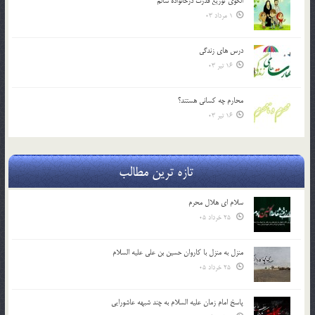
الگوي توزيع قدرت درخانواده سالم
1 مرداد 03
درس هاي زندگي
16 تیر 03
محارم چه کساني هستند؟
16 تیر 03
تازه ترین مطالب
سلام ای هلال محرم
25 خرداد 05
منزل به منزل با کاروان حسین بن علی علیه السلام
25 خرداد 05
پاسخ امام زمان علیه السلام به چند شبهه عاشورایی