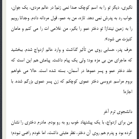
نگيري، ديگر تو را به اسم کوچک صدا نمي زنم! در عالم مردي، يک جوان،
جواب رد به پدرش نمي دهد. تازه، من به عمو، قول مردانه دادم. وجدانا رويم
را به زمين نينداز! تو دختر عمو را بگير، من غلامي ات را مي کنم و مامان
کنيزت مي شود».
حرف پدر، حسابي روي من تأثير گذاشت و وارد عالم ازدواج شدم. ببخشيد
که ماجراي من بي مزه بود؛ ولي يک پيام داشت. پيامش هم اين است که
عقد دختر عمو و پسر عموها در آسمان، بسته شده است. حالا مي خواهم
بروم مراسم عروسي دختر عموي کوچکم که زن پسر عموي بزرگم شده. با
اجازه!
دانشجوي ترم آخر
من براي ازدواج، با يک پيشنهاد خوب رو به رو بودم. مادرم دختري را نشان
کرده بود و پدرم هم روي آن دختر، نظر مثبتي داشت، اما خودم راضي نبودم؛