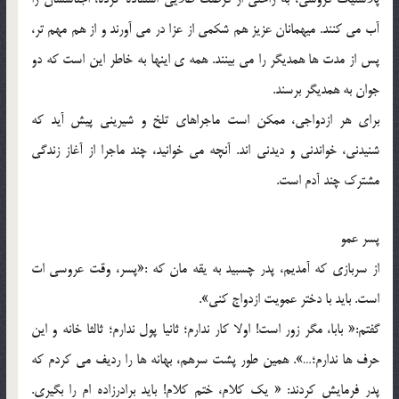
آب مي کنند. ميهمانان عزيز هم شکمي از عزا در مي آورند و از هم مهم تر،
پس از مدت ها همديگر را مي بينند. همه ي اينها به خاطر اين است که دو
جوان به همديگر برسند.
براي هر ازدواجي، ممکن است ماجراهاي تلخ و شيريني پيش آيد که
شنيدني، خواندني و ديدني اند. آنچه مي خوانيد، چند ماجرا از آغاز زندگي
مشترک چند آدم است.
پسر عمو
از سربازي که آمديم، پدر چسبيد به يقه مان که :«پسر، وقت عروسي ات
است. بايد با دختر عمويت ازدواج کني».
گفتم:« بابا، مگر زور است! اولا کار ندارم؛ ثانيا پول ندارم؛ ثالثا خانه و اين
حرف ها ندارم؛…». همين طور پشت سرهم، بهانه ها را رديف مي کردم که
پدر فرمايش کردند: « يک کلام، ختم کلام! بايد برادرزاده ام را بگيري.