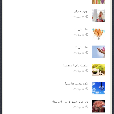
بلوغ در دختران
29 اسفند 03
دعا درمانی (1)
17 مرداد 03
دعا درمانی (2)
17 مرداد 03
زندگيمان را دوباره بخوانيم!
17 مرداد 03
چگونه محبوب خدا شويم؟
17 مرداد 03
تاثیر عوامل زيستي در مغز زنان و مردان
17 مرداد 03