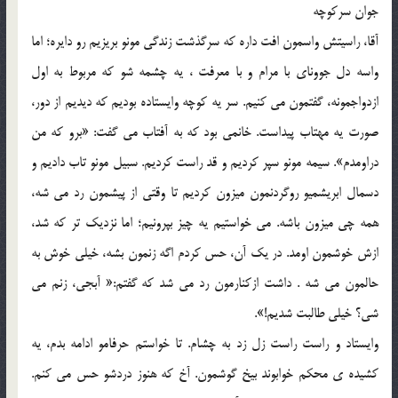
جوان سرکوچه
آقا، راسيتش واسمون افت داره که سرگذشت زندگي مونو بريزيم رو دايره؛ اما
واسه دل جووناي با مرام و با معرفت ، يه چشمه شو که مربوط به اول
ازدواجمونه، گفتمون مي کنيم. سر يه کوچه وايستاده بوديم که ديديم از دور،
صورت يه مهتاب پيداست. خانمي بود که به آفتاب مي گفت: «برو که من
دراومدم». سيمه مونو سپر کرديم و قد راست کرديم. سبيل مونو تاب داديم و
دسمال ابريشميو روگردنمون ميزون کرديم تا وقتي از پيشمون رد مي شه،
همه چي ميزون باشه. مي خواستيم يه چيز بپرونيم؛ اما نزديک تر که شد،
ازش خوشمون اومد. در يک آن، حس کردم اگه زنمون بشه، خيلي خوش به
حالمون مي شه . داشت ازکنارمون رد مي شد که گفتم:« آبجي، زنم مي
شي؟ خيلي طالبت شديم!».
وايستاد و راست راست زل زد به چشام. تا خواستم حرفامو ادامه بدم، يه
کشيده ي محکم خوابوند بيخ گوشمون. آخ که هنوز دردشو حس مي کنم.