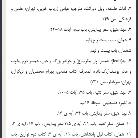
2. لذات فلسفه، ويل دورانت، مترجم: عباس زرياب خويي، تهران: علمي و
فرهنگي، ص 149.
3. عهد عتيق، سفر پيدايش، باب دوم، آيات 18-24.
4. همان، باب بيست و چهارم.
5.همان، باب بيست و نهم.
6. ليه(leah): همسر اول يعقوب(ع) و خواهر بزرگ راحيل، همسر دوم يعقوب
و مادر يوسف(ر.ک:دائره المعارف کتاب مقدس، بهرام محمديان و ديگران،
تهران: سرخدار، ص 730).
7. عهد عتيق: سفر تثنيه، باب 25، آيات 5-10.
8. تلمود فلسطيني، سوطا، 16ب.
9.عهد عتيق، سفر پيدايش، باب 24، آيه ي 16.
10. همان، سفر تثنيه، باب 21، آيه ي 15؛ سفر پيدايش ، باب 16، آيه ي 2.
11. همان، کتاب اول پادشاهان، باب 11، آيه ي 3؛ کتاب دوم تواريخ، باب