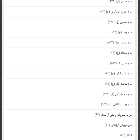
امام حسن (ع)
(233)
امام حسن عسکری (ع)
(172)
امام حسین (ع)
(847)
امام رضا (ع)
(182)
امام زمان (عج)
(583)
امام سجاد (ع)
(227)
امام علی (ع)
(894)
امام علی النقی (ع)
(165)
امام محمد باقر (ع)
(165)
امام محمد تقی (ع)
(146)
امام موسی کاظم (ع)
(152)
امر به معروف و نهی از منکر
(63)
امور تربیتی فرزندان
(51)
انتظار
(164)