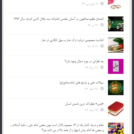
16 فروردین 94
اجتماع عظیم صادقیون در آستان مقدس امامزاده سید جلال الدین اشرف سال 1396
29 تیر 96
احادیث معصومین درباره ترک نماز و سهل انگاری در نماز
29 آذر 95
چه نظراتی در مورد دجال وجود دارد؟
28 مرداد 94
سوالات طبی و پاسخ های امام صادق(ع)
28 اسفند 93
«نفس» خطرناک ترین دشمن انسان
26 اسفند 93
مقام و درجه كدام يك از 14 معصوم بالاتر است چون بعضي امام علي ـ عليه السلام ـ
و بعضي ها امام زمان (عج) را از همه بالاتر مي دانند چرا؟