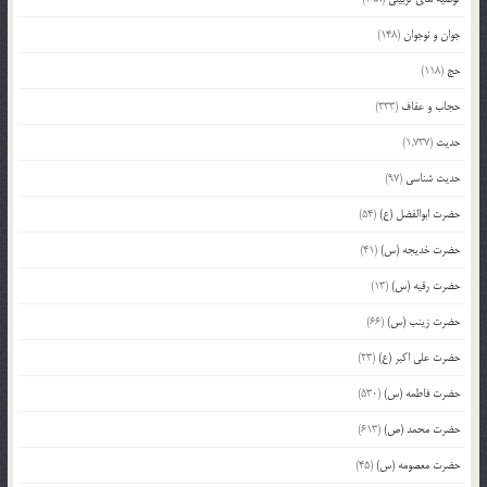
جوان و نوجوان
(148)
حج
(118)
حجاب و عفاف
(333)
حدیث
(1,737)
حدیث شناسی
(97)
حضرت ابوالفضل (ع)
(54)
حضرت خدیجه (س)
(41)
حضرت رقیه (س)
(13)
حضرت زینب (س)
(66)
حضرت علی اکبر (ع)
(23)
حضرت فاطمه (س)
(530)
حضرت محمد (ص)
(613)
حضرت معصومه (س)
(45)