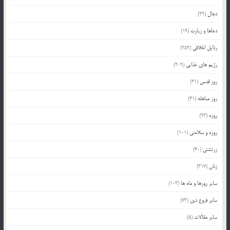
دجال
(29)
دعاها و زیارت
(19)
رذایل اخلاقی
(252)
رژیم های غذایی
(209)
روز قدس
(31)
روز مباهله
(41)
روزه
(93)
روزه و سلامتی
(101)
زرتشتی
(40)
زنان
(317)
سایر روزها و ماه ها
(103)
سایر فروع دین
(72)
سایر مقالات
(5)