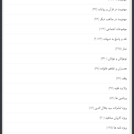
مهدویت در قرآن و روایات
(47)
مهدویت در مذاهب دیگر
(36)
موضوعات اجتماعی
(122)
نقد و پاسخ به شبهات
(2,166)
نماز
(225)
نوجوانان و جوانان
(440)
همسران و تفاهم خانواده
(68)
وقف
(77)
ولایت فقیه
(37)
ویتامین ها
(89)
ویژه امامزاده سید جلال الدین
(16)
ویژه کاروان صادقیه
(30)
ویژه نامه ها
(135)