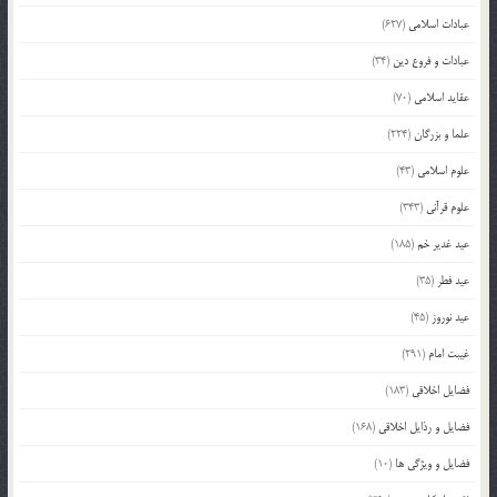
عبادات اسلامی
(627)
عبادات و فروع دین
(34)
عقاید اسلامی
(70)
علما و بزرگان
(224)
علوم اسلامی
(43)
علوم قرآنی
(343)
عید غدیر خم
(185)
عید فطر
(35)
عید نوروز
(45)
غیبت امام
(291)
فضایل اخلاقی
(183)
فضایل و رذایل اخلاقی
(168)
فضایل و ویژگی ها
(10)