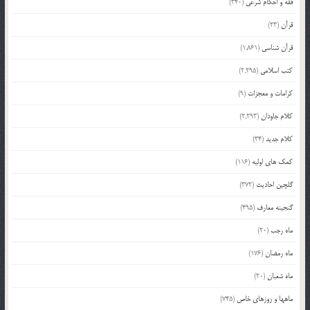
فقه و احکام شرعی
(340)
قرآن
(23)
قرآن شناسی
(1,861)
کتب اسلامی
(2,295)
کرامات و معجزات
(9)
کلام جاودان
(2,293)
کلام جدید
(34)
کمک های اولیه
(116)
گلچین احادیث
(372)
گنجینه معارف
(495)
ماه رجب
(20)
ماه رمضان
(176)
ماه شعبان
(20)
ماهها و روزهای خاص
(745)