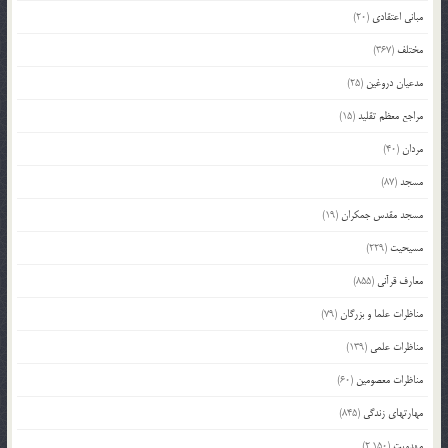
مبانی اعتقادی
(20)
مختلف
(367)
مدعیان دروغین
(25)
مراجع معظم تقلید
(15)
مردان
(40)
مسجد
(87)
مسجد مقدس جمکران
(19)
مسیحیت
(229)
معارف قرآنی
(855)
مناظرات علما و بزرگان
(79)
مناظرات علمی
(139)
مناظرات معصومین
(60)
مهارتهای زندگی
(845)
مهدویت
(2,150)