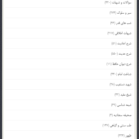
سوالات و شبهات
(420)
سیر و سلوک
(274)
شب های قدر
(46)
شبهات اخلاقی
(217)
شرح احادیث
(51)
شرح حدیث
(550)
شرح دیوان حافظ
(11)
شناخت امام
(440)
شهید دستغیب
(38)
شیخ مفید
(42)
شیعه شناسی
(69)
صحیفه سجادیه
(4)
طب سنتی و گیاهی
(147)
ظهور
(334)