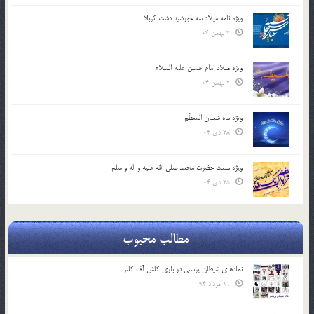
ویژه نامه میلاد سه خورشید دشت کربلا
2 بهمن 04
ویژه میلاد امام حسین علیه السلام
2 بهمن 04
ویژه ماه شعبان المعظّم
28 دی 04
ویژه مبعث حضرت محمد صلی الله علیه و اله و سلم
25 دی 04
مطالب محبوب
نمادهای شیطان پرستی در بازی کلش آف کلنز
11 مرداد 94