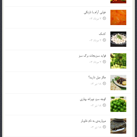
خوابي آرام با نارنگي
3 مرداد 03
کشک
3 مرداد 03
فوايد سبزيجات برگ سبز
3 مرداد 03
جگر ميل داريد؟
18 تیر 03
گوجه سبز، نوبرانه بهاري
18 تیر 03
مرواريدي به نام خاويار
18 تیر 03