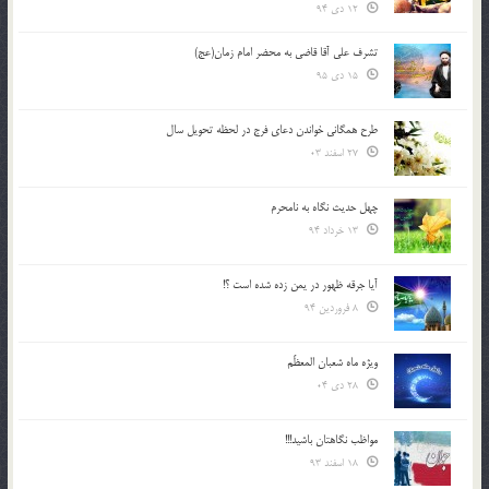
12 دی 94
تشرف علي آقا قاضي به محضر امام زمان(عج)
15 دی 95
طرح همگانی خواندن دعای فرج در لحظه تحویل سال
27 اسفند 03
چهل حدیث نگاه به نامحرم
13 خرداد 94
آیا جرقه ظهور در یمن زده شده است ؟!
8 فروردین 94
ویژه ماه شعبان المعظّم
28 دی 04
مواظب نگاهتان باشید!!!
18 اسفند 93