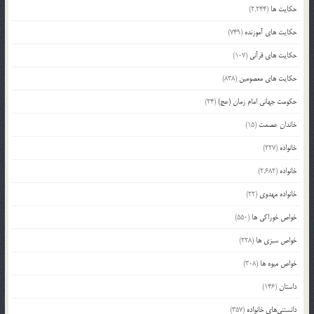
حکایت ها
(2,244)
حکایت های آموزنده
(749)
حکایت های قرآنی
(107)
حکایت های معصومین
(838)
حکومت جهانی امام زمان (عج)
(24)
خاندان عصمت
(15)
خانواده
(227)
خانواده
(2,682)
خانواده مهدوی
(22)
خواص خوراکی ها
(550)
خواص سبزی ها
(228)
خواص میوه ها
(308)
داستان
(146)
دانستنی‌های خانواده
(357)