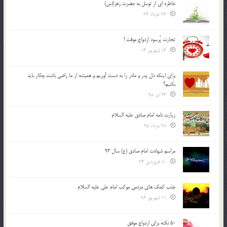
خاطره ای از توسل به حضرت زهرا(س)
23 خرداد 94
تجارت پُرسود ازدواج موقت !
16 شهریور 04
براي اينكه دل پدر و مادر را به دست آوريم و هميشه از ما راضي باشند چكار بايد
بكنيم؟
23 تیر 95
زیارت نامه امام صادق علیه السلام
28 مرداد 95
مراسم شهادت امام صادق (ع) سال 93
10 فروردین 94
جذب کمک های مردمی موکب امام علی علیه السلام
11 شهریور 96
50 نکته برای ازدواج موفق