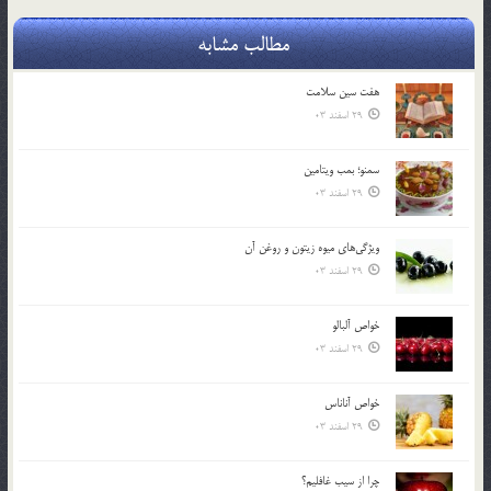
مطالب مشابه
هفت سين سلامت
29 اسفند 03
سمنو؛ بمب ويتامين
29 اسفند 03
ويژگي‌هاي ميوه زيتون و روغن آن
29 اسفند 03
خواص آلبالو
29 اسفند 03
خواص آناناس
29 اسفند 03
چرا از سيب غافليم؟