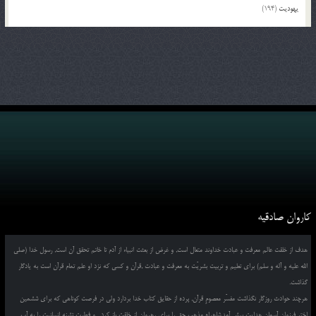
یهودیت
(194)
کاروان صادقیه
هدف از خلقت عالم معرفت و عبادت خداوند متعال است, و غرض از بعثت انبیاء از آدم تا خاتم تحقق آن است, رسول خدا (صلی
الله علیه و آله و سلم) برای تعلیم و تربیت بشریّت به معرفت و عبادت ,قرآن و کسی که نزد او علم تمام قرآن است به یادگار
گذاشت.
هرچند حوادث روزگار نگذاشت مفسّر معصومِ قرآن, پرده از حقایق کتاب خدا بردارد ولی در فرصت کوتاهی که برای ششمین
اختر فرزوان آسمان هدایت پیش آمد,شاهراه مذهب حق را برای رهروانِ از خلقت باز کرد , و فطرت تشنه انسانیت را به آب