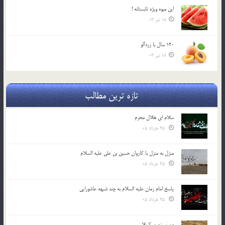
اين ميوه ويژه تابستانه !
18 تیر 03
120 سال با زردآلو
18 تیر 03
تازه ترین مطالب
سلام ای هلال محرم
25 خرداد 05
منزل به منزل با کاروان حسین بن علی علیه السلام
25 خرداد 05
پاسخ امام زمان علیه السلام به چند شبهه عاشورایی
25 خرداد 05
من سرزمین کربلا