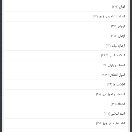
ادیان
(474)
ارتباط با امام زمان (عج)
(14)
ازدواج
(371)
ازدواج
(117)
ازدواج موقت
(32)
اسلام شناسی
(2,661)
اصحاب و یاران
(37)
اصول اعتقادی
(777)
اطلاعیه ها
(26)
اعتقادات و اصول دین
(28)
اعتکاف
(43)
اعیاد اسلامی
(211)
امام جعفر صادق (ع)
(372)