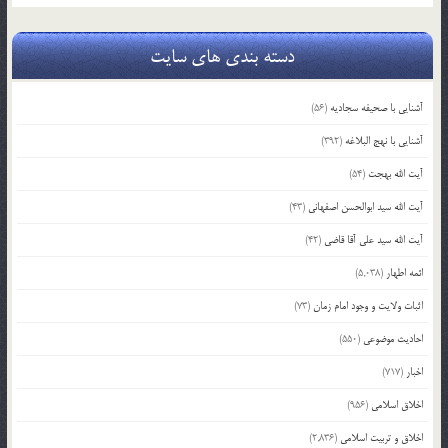
دسته بندی های سایت
آشنایی با صحیفه سجادیه
(56)
آشنایی با نهج البلاغه
(392)
آیت الله بهجت
(54)
آیت الله سید ابوالحسن اصفهانی
(43)
آیت الله سید علی آقا قاضی
(42)
ائمه اطهار
(5,038)
اثبات ولایت و وجود امام زمان
(73)
احادیث موضوعی
(550)
اخبار
(717)
اخلاق اسلامی
(956)
اخلاق و تربیت اسلامی
(2,836)