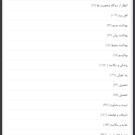
انتظار از دیدگاه شخصیت ها
(17)
اهل بیت
(104)
بهداشت جسم
(73)
بهداشت روان
(26)
بهداشت محیط
(18)
بودائیسم
(15)
پزشکی و سلامت
(1,980)
پند خوبان
(129)
تحصیل
(62)
تحصیل
(65)
تربیت و مشاوره
(481)
تشرفات و توقیعات
(181)
تغذیه و سلامت
(156)
توصیه های تربیتی
(498)