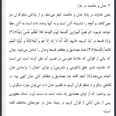
3. عدل و حكمت در جزا:
يعني خداوند بر پاية عدل و حكمت كيفر مي‎دهد، و از پاداش نيكوكاران نيز
نمي‎كاهد، و آنچه را شايستة آنان است و به آنها وعده داده است به آنان عطا
خواهد فرمود: «وَ نَضَعُ الْمَوازِينَ الْقِسْطَ لِيَوْمِ الْقِيامَةِ فَلا تُظْلَمُ نَفْسٌ شَيْئاً».[3]
واژة قسط در آية كريمه «شَهِدَ اللَّهُ أَنَّهُ لا إِلهَ إِلاَّ هُوَ وَ الْمَلائِكَةُ وَ أُولُوا الْعِلْمِ
قائِماً بِالْقِسْطِ»[4] همة مصاديق و مظاهر قسط وعدل را شامل مي‎شود. چنان
كه يكي از اقوالي كه علامة طبرسي در تفسير آيه نقل كرده است اين است
كه خداوند تدبير خلق (تكويني و تشريعي) و جزاي اعمال را براساس عدل
انجام مي‎دهد.[5] آنچه گفته شد مصاديق و مظاهر كلي عدل الهي بود، در
نگاهي ديگر و از منظر قرآن كريم به قلمرو عدل دارد مي‎توان موارد ديگري را
نيز برشمرد كه از توابع مصاديق ياد شده است به دست آورد. استاد مطهري
پس از بيان آياتي از قرآن كريم در زمينة عدل در حوزه‎هاي مختلف گفته
است: