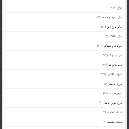
زنان
(317)
سایر روزها و ماه ها
(103)
سایر فروع دین
(72)
سایر مقالات
(5)
سوالات و شبهات
(420)
سیر و سلوک
(274)
شب های قدر
(46)
شبهات اخلاقی
(217)
شرح احادیث
(51)
شرح حدیث
(550)
شرح دیوان حافظ
(11)
شناخت امام
(440)
شهید دستغیب
(38)