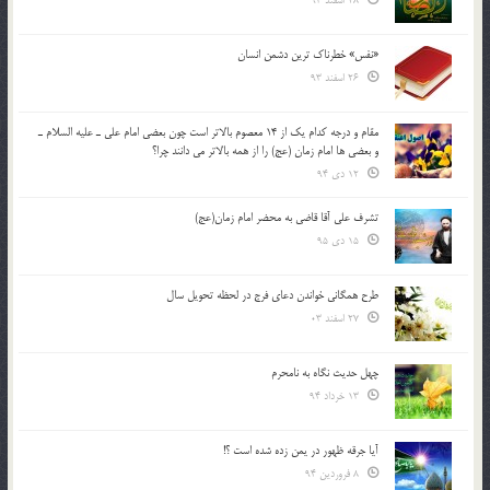
28 اسفند 93
«نفس» خطرناک ترین دشمن انسان
26 اسفند 93
مقام و درجه كدام يك از 14 معصوم بالاتر است چون بعضي امام علي ـ عليه السلام ـ
و بعضي ها امام زمان (عج) را از همه بالاتر مي دانند چرا؟
12 دی 94
تشرف علي آقا قاضي به محضر امام زمان(عج)
15 دی 95
طرح همگانی خواندن دعای فرج در لحظه تحویل سال
27 اسفند 03
چهل حدیث نگاه به نامحرم
13 خرداد 94
آیا جرقه ظهور در یمن زده شده است ؟!
8 فروردین 94