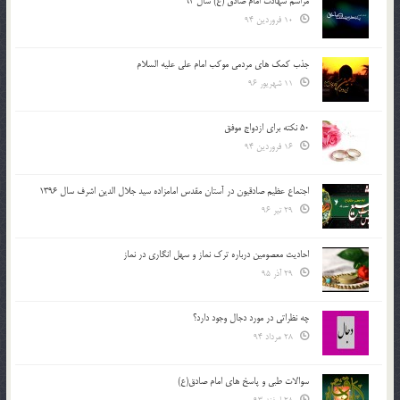
مراسم شهادت امام صادق (ع) سال 93
10 فروردین 94
جذب کمک های مردمی موکب امام علی علیه السلام
11 شهریور 96
50 نکته برای ازدواج موفق
16 فروردین 94
اجتماع عظیم صادقیون در آستان مقدس امامزاده سید جلال الدین اشرف سال 1396
29 تیر 96
احادیث معصومین درباره ترک نماز و سهل انگاری در نماز
29 آذر 95
چه نظراتی در مورد دجال وجود دارد؟
28 مرداد 94
سوالات طبی و پاسخ های امام صادق(ع)