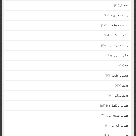
تحصیل
(65)
تربیت و مشاوره
(481)
تشرفات و توقیعات
(181)
تغذیه و سلامت
(156)
توصیه های تربیتی
(498)
جوان و نوجوان
(148)
حج
(118)
حجاب و عفاف
(333)
حدیث
(1,737)
حدیث شناسی
(97)
حضرت ابوالفضل (ع)
(54)
حضرت خدیجه (س)
(41)
حضرت رقیه (س)
(13)
حضرت زینب (س)
(66)