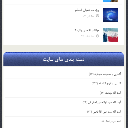
ویژه ماه شعبان المعظّم
28 دی 04
مواظب نگاهتان باشید!!!
18 اسفند 93
دسته بندی های سایت
آشنایی با صحیفه سجادیه
(56)
آشنایی با نهج البلاغه
(392)
آیت الله بهجت
(54)
آیت الله سید ابوالحسن اصفهانی
(43)
آیت الله سید علی آقا قاضی
(42)
ائمه اطهار
(5,038)