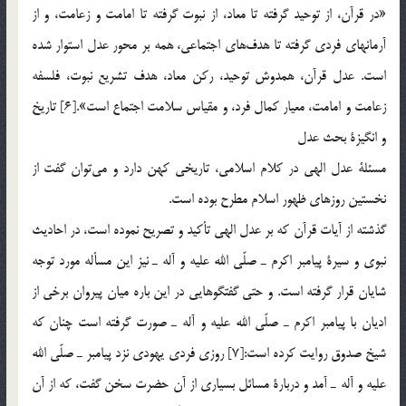
«در قرآن، از توحيد گرفته تا معاد، از نبوت گرفته تا امامت و زعامت، و از
آرمانهاي فردي گرفته تا هدف‎هاي اجتماعي، همه بر محور عدل استوار شده
است. عدل قرآن، همدوش توحيد، ركن معاد، هدف تشريع نبوت، فلسفه
زعامت و امامت، معيار كمال فرد، و مقياس سلامت اجتماع است».[6] تاريخ
و انگيزة بحث عدل
مسئلة عدل الهي در كلام اسلامي، تاريخي كهن دارد و مي‎توان گفت از
نخستين روزهاي ظهور اسلام مطرح بوده است.
گذشته از آيات قرآن كه بر عدل الهي تأكيد و تصريح نموده است، در احاديث
نبوي و سيرة پيامبر اكرم ـ صلّي الله عليه و آله ـ نيز اين مسأله مورد توجه
شايان قرار گرفته است. و حتي گفتگوهايي در اين باره ميان پيروان برخي از
اديان با پيامبر اكرم ـ صلّي الله عليه و آله ـ صورت گرفته است چنان كه
شيخ صدوق روايت كرده است:[7] روزي فردي يهودي نزد پيامبر ـ صلّي الله
عليه و آله ـ آمد و دربارة مسائل بسياري از آن حضرت سخن گفت، كه از آن