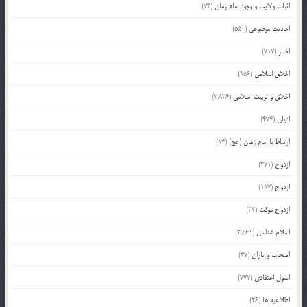
اثبات ولایت و وجود امام زمان
(73)
احادیث موضوعی
(550)
اخبار
(717)
اخلاق اسلامی
(956)
اخلاق و تربیت اسلامی
(2,836)
ادیان
(474)
ارتباط با امام زمان (عج)
(14)
ازدواج
(371)
ازدواج
(117)
ازدواج موقت
(32)
اسلام شناسی
(2,661)
اصحاب و یاران
(37)
اصول اعتقادی
(777)
اطلاعیه ها
(26)