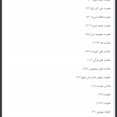
حضرت علی اکبر (ع)
(23)
حضرت فاطمه (س)
(530)
حضرت محمد (ص)
(613)
حضرت معصومه (س)
(45)
حکایت ها
(2,244)
حکایت های آموزنده
(749)
حکایت های قرآنی
(107)
حکایت های معصومین
(838)
حکومت جهانی امام زمان (عج)
(24)
خاندان عصمت
(15)
خانواده
(227)
خانواده
(2,682)
خانواده مهدوی
(22)