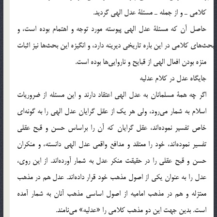
كلامي ـ و از جمله ـ مسئلة عدل الهي گرديد.
حاصل آن كه مسئلة عدل الهي پيوسته مورد توجه و اهتمام بوده است، و
بحث‎هاي كلامي در اين باره تاريخي ديرينه دارد، و انگيزه اين بحث‎ها نيز اثبات
منزه بودن افعال الهي از قبايح و ناروايي‎ها بوده است.
جايگاه عدل در كلام عدليه
اگر چه همة مسلمانان به عدل الهي اعتقاد دارند و اين مسئله از ضروريات
اسلام به شمار مي‎رود، ولي هر يك از عقل گرايان عدل الهي را به گونه‎اي
خاص تفسير نموده‎اند، عقل گرايان كه آن را براساس حسن و قبح عقلي
تفسير نموده‎اند، خود را معتقد و مدافع واقعي عدل الهي دانسته، و منكران
حسن و قبح عقلي را در حقيقت منكر عدل به شمار آورده‎اند. از اين روي،
عدل را به عنوان يكي از اصول مذهب خود قرار داده‎اند. عدل هم در مذهب
معتزله و هم در مذهب اماميه از اصول اساسي مذهب آنان به شمار آمده
است. بدين جهت اين دو مذهب كلامي را «عدليه» مي‎نامند.