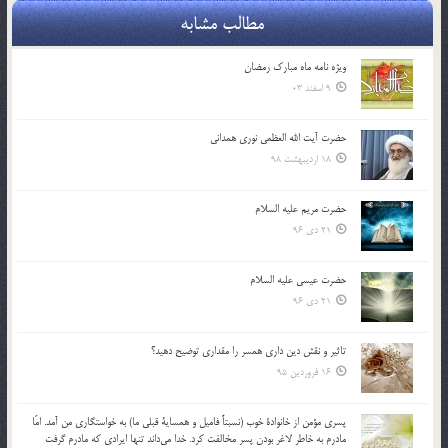
مطالب مشابه
ویژه نامه ماه مبارک رمضان
9 اسفند 03
حضرت آیت الله العظمی نوری همدانی
18 اردیبهشت 98
حضرت مریم علیه السلام
21 دی 96
حضرت عیسی علیه السلام
21 دی 96
تاثير و نقش دين داري همسر را مقداري توضيح دهيد؟
16 فروردین 95
پسري مؤمن از خانوادة خوب (نسبتاً فاميل و همساية قبلي ما) به خواستگاري من آمد. امّا
مادرم به خاطر لاغر بودن پسر مخالفت كرد. خدا مي‌داند تنها ايرادي كه مادرم گرفت