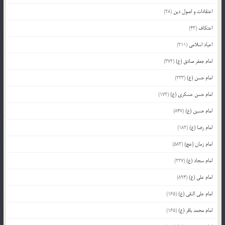
اعتقادات و اصول دین
(28)
اعتکاف
(43)
اعیاد اسلامی
(211)
امام جعفر صادق (ع)
(372)
امام حسن (ع)
(233)
امام حسن عسکری (ع)
(172)
امام حسین (ع)
(847)
امام رضا (ع)
(182)
امام زمان (عج)
(583)
امام سجاد (ع)
(227)
امام علی (ع)
(894)
امام علی النقی (ع)
(165)
امام محمد باقر (ع)
(165)