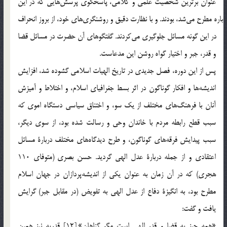
عنوان برترين شخصيت علمي و كلامي، پاسخگوي پرسش‎هايي كه در اين
باره مطرح مي‎شد، بودند. و با نظارت دقيق و روشنگري‎هاي خود، از بروز انحراف
در اين گونه مسائل جلوگيري مي‎كردند. گفتگوهاي آن حضرت در مسائل قضا
و قدر، جبر و اختيار گواه روشن اين مدعاست.
پس از اين دوره، فصل جديدي در تاريخ الهيات اسلامي گشوده شد، افزايش
انديشه‎ها و افكار گوناگون در اثر بسط جغرافياي اسلام، و اختلاط و آميزش
آنان با فرهنگ‎هاي مختلف از يك سو، و اختناق سياسي دستگاه اموي كه
سبب قطع رابطه مردم با خاندان وحي و رسالت شده بود، از سوي ديگر،
سبب پيدايش فرقه‎هاي گوناگون، و طرح ديدگاه‎هاي مختلف دربارة مسائل
اعتقادي و از جمله دربارة عدل الهي گرديد. حسن بصري (متوفاي 110
هجري) كه در آن زمان به عنوان يكي از انديشه‎پردازان در جهان اسلام
مطرح بود، به انگيزة دفاع از عدل الهي به تفويض (در مقابل جبر) گرايش
يافت و گفت:
«همه چيز به قضا و قدر الهي است مگر گناهان».[12] قدريه نيز همين