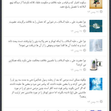
سکوت اختيار کند و قيام بر عليه خلافت و حکومت خلفاء ثلاثه نکردند؟ از ديدگاه نهج
البلاغه با تفصيل پاسخ دهيد.
27 بهمن 94
چرا حضرت علي ـ عليه السلام ـ در شورايي كه عثمان را به خلافت برگزيدند، عضويت
داشت؟
27 بهمن 94
چرا علي ـ عليه السلام ـ با اينكه ابوبكر و عمر ولايت وي را نپذيرفتند، دست بيعت داده
است و به امامت آن ها اقتدا نموده و وجوهي را از آن ها دريافت مي نموده؟
27 بهمن 94
چرا حضرت علي ـ عليه السلام ـ با غاصبين خلافت مخالفت علني نکرد، بلكه همكاري
مي کردند؟
27 بهمن 94
چگونه ممكن است مردمي كه بعد از رحلت رسول خدا(ص) حتی به مدت سه روز او را
دفن نمي كردند و یا بعضي عقيده داشتند كه پيامبر نمي ميرد و بعضي ها عقيده داشتند
كه اگر كسي بگويد: پيامبر فوت شده كافر است، چنین مردمی دستور او را در مورد
جانشيني علي (ع) ناديده بگيرند، اما دستور ابوبكر را در مورد جانشيني عمر ترتیب اثر
بدهند؟
27 بهمن 94