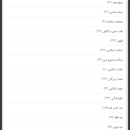
شیخ مفید
(42)
شیعه شناسی
(69)
صحیفه سجادیه
(4)
طب سنتی و گیاهی
(147)
ظهور
(334)
عبادات اسلامی
(627)
عبادات و فروع دین
(34)
عقاید اسلامی
(70)
علما و بزرگان
(224)
علوم اسلامی
(43)
علوم قرآنی
(343)
عید غدیر خم
(185)
عید فطر
(35)
عید نوروز
(45)