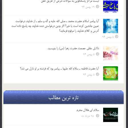
لیست مراکز پاسخگویی به سوالات شرعی از طریق تلفن
19 بهمن 94
آيا پيامبر اسلام حضرت محمد ـ صلي الله عليه و آله و سلم ـ از خداوند درخواست
تعيين جانشين کرده است يا خير؟ اگر چنين درخواستي شده خداوند چه پاسخ داده است
آدرس و کلام خداوند را مرقوم فرمائيد؟
5 بهمن 94
دلايل عقلي عصمت حضرت زهرا (س) را بنويسيد.
5 بهمن 94
آيا حضرت فاطمه ـ سلام الله عليها ـ پيامبر بود كه فرشته بر او نازل مي شد؟
5 بهمن 94
تازه ترین مطالب
سلام ای هلال محرم
25 خرداد 05