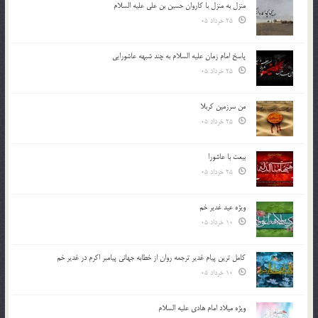
منزل به منزل با کاروان حسین بن علی علیه السلام
25 خرداد 05
پاسخ امام زمان علیه السلام به چند شبهه عاشورایی
25 خرداد 05
من سرزمین کربلا
25 خرداد 05
بیعت با عاشورا
25 خرداد 05
ویژه عید غدیر خم
10 خرداد 05
کامل ترین پیام غدیر ترجمه روان از خطابه جهانی پیامبر اکرم در غدیر خم
10 خرداد 05
ویژه میلاد امام هادی علیه السلام