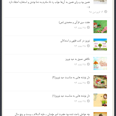
همين بود و براي همين به آن‌ها جواب رد داد مادرم به دعا نوشتن و استخاره اعتقاد دارد
و…
16 فروردین 95
هفت سین قرآنی و محمدی (ص)
25 اسفند 94
نوروز در كتب فقهى و استدلالى‏
25 اسفند 94
نگاهى عميق به عيد نوروز
25 اسفند 94
دل نوشته هایی به مناسبت عید نوروز(2)
25 اسفند 94
دل نوشته هایی به مناسبت عید نوروز(1)
25 اسفند 94
چه عواملي باعث شده بود حضرت امير مؤمنان ـ عليه السلام ـ بيست و پنج سال