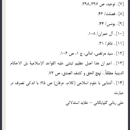
[7] . توحيد، ص 397ـ398.
[8] . فصلت/ 46.
[9] . يونس/ 44.
[10] . آل عمران/ 108.
[11] . غافر/ 31.
[12] . سيد مرتضي، امالي، ج 1، ص 106.
[13] . اعم ان هذا اصل عظيم تبتني عليه القواعد الإسلامية بل الاحكام
الدينية مطلقاً… نهج الحق و كشف الصدق، ص 72.
[14] . آشنايي با علوم اسلامي (كلام، عرفان) ص 25؛ با اندكي تصرف در
عبارت.
علی ربانی گلپایگانی – عقاید استدلالی