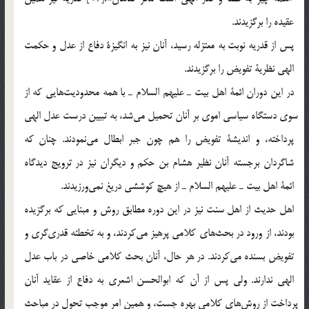
عقيده را برگزيدند.
پس از قدريه نوبت به معتزله رسيد، آنان نيز به انگيزة دفاع از عدل و حكمت
الهي نظرية تفويض را برگزيدند.
در اين دوران ائمة اهل بيت ـ عليهم السلام ـ با همه محدوديت‎هايي كه از
سوي دستگاه سياسي اموي بر آنان تحميل مي‎شد، به تبيين درست عدل الهي
پرداخته، و انديشة تفويض را هم چون جبر ابطال مي‎نمودند. چنان كه
شاگردان برجسته آنان نظير هشام بن حكم و ديگران نيز در ترويج ديدگاه
ائمة اهل بيت ـ عليهم السلام ـ از هيچ كوششي دريغ نمي‎ورزيدند.
اهل حديث از اهل سنت نيز در اين دوره مطابق روش و مبنايي كه برگزيده
بودند، از ورود در بحث‎هاي كلامي پرهيز مي‎كردند، و به تخطئه قدري‎گري و
تفويض بسنده مي‎كردند. در هر حال، آنان بحث كلامي خاصي در باب عدل
الهي ندارند. ولي پس از آن كه ابوالحسن اشعري به دفاع از عقايد آنان
پرداخت از روش‎هاي كلامي بهره جست، و همين امر موجب تحول در مباحث