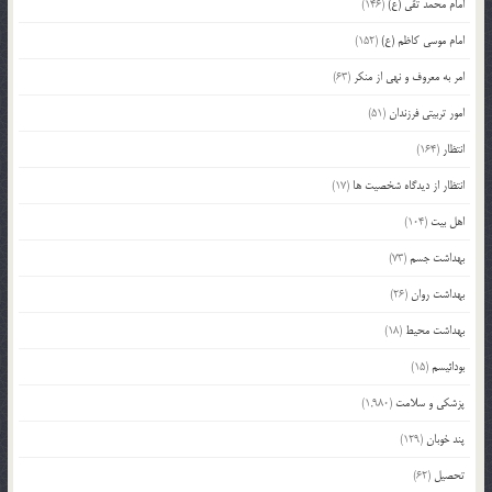
امام محمد تقی (ع)
(146)
امام موسی کاظم (ع)
(152)
امر به معروف و نهی از منکر
(63)
امور تربیتی فرزندان
(51)
انتظار
(164)
انتظار از دیدگاه شخصیت ها
(17)
اهل بیت
(104)
بهداشت جسم
(73)
بهداشت روان
(26)
بهداشت محیط
(18)
بودائیسم
(15)
پزشکی و سلامت
(1,980)
پند خوبان
(129)
تحصیل
(62)