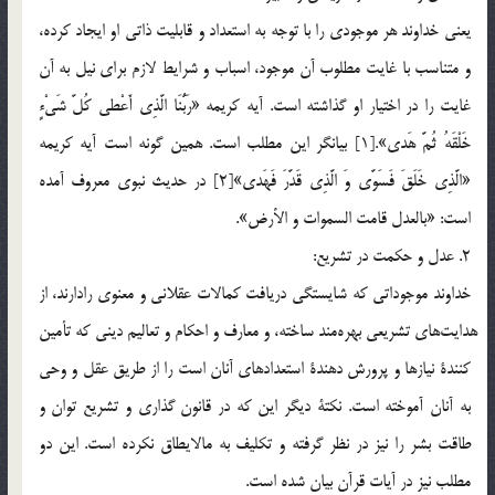
يعني خداوند هر موجودي را با توجه به استعداد و قابليت ذاتي او ايجاد كرده،
و متناسب با غايت مطلوب آن موجود، اسباب و شرايط لازم براي نيل به آن
غايت را در اختيار او گذاشته است. آيه كريمه «رَبُّنَا الَّذِي أَعْطى كُلَّ شَيْ‏ءٍ
خَلْقَهُ ثُمَّ هَدى».[1] بيانگر اين مطلب است. همين گونه است آيه كريمه
«الَّذِي خَلَقَ فَسَوَّى وَ الَّذِي قَدَّرَ فَهَدى»[2] در حديث نبوي معروف آمده
است: «بالعدل قامت السموات و الأرض».
2. عدل و حكمت در تشريع:
خداوند موجوداتي كه شايستگي دريافت كمالات عقلاني و معنوي رادارند، از
هدايت‎هاي تشريعي بهره‎مند ساخته، و معارف و احكام و تعاليم ديني كه تأمين
كنندة نيازها و پرورش دهندة استعدادهاي آنان است را از طريق عقل و وحي
به آنان آموخته است. نكتة ديگر اين كه در قانون گذاري و تشريع توان و
طاقت بشر را نيز در نظر گرفته و تكليف به مالايطاق نكرده است. اين دو
مطلب نيز در آيات قرآن بيان شده است.