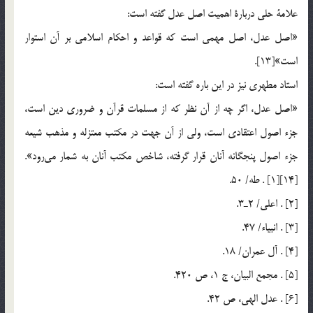
علامة حلي دربارة اهميت اصل عدل گفته است:
«اصل عدل، اصل مهمي است كه قواعد و احكام اسلامي بر آن استوار
است»[13].
استاد مطهري نيز در اين باره گفته است:
«اصل عدل، ‌اگر چه از آن نظر كه از مسلمات قرآن و ضروري دين است،
جزء اصول اعتقادي است، ولي از آن جهت در مكتب معتزله و مذهب شيعه
جزء اصول پنجگانه آنان قرار گرفته، شاخص مكتب آنان به شمار مي‎رود».
[14][1] . طه/ 50.
[2] . اعلي/ 2ـ3.
[3] . انبياء/ 47.
[4] . آل عمران/ 18.
[5] . مجمع البيان، ج 1، ص 420.
[6] . عدل الهي، ص 42.