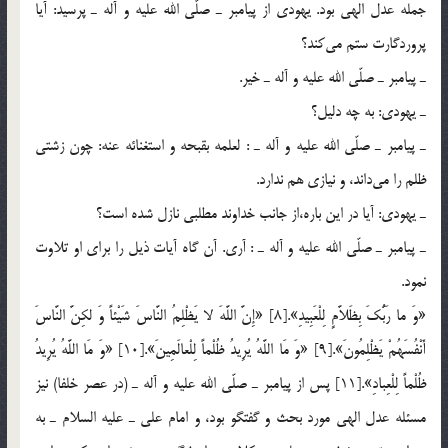
جمله عدل الهي بود. يهودي از پيامبر ـ صلّي الله عليه و آله ـ پرسيد: آيا
پروردگارت ستم مي‎كند؟
ـ پيامبر ـ صلّي الله عليه و آله ـ خير.
ـ يهودي: به چه دليل؟
ـ پيامبر ـ صلّي الله عليه و آله ـ : لعلمه بقبحه و استغنائه عنه: چون زشتي
ظلم را مي‎داند، و نيازي هم ندارد.
ـ يهودي: آيا در اين باره،‌از جانب خداوند مطلبي نازل شده است؟
ـ پيامبر ـ صلّي الله عليه و آله ـ : آري. آن گاه آيات ذيل را براي او تلاوت
نمود.
«وَ ما رَبُّكَ بِظَلاَّمٍ لِلْعَبِيدِ».[8] «إِنَّ اللَّهَ لا يَظْلِمُ النَّاسَ شَيْئاً وَ لكِنَّ النَّاسَ
أَنْفُسَهُمْ يَظْلِمُونَ».[9] «وَ مَا اللَّهُ يُرِيدُ ظُلْماً لِلْعالَمِينَ».[10] «وَ مَا اللَّهُ يُرِيدُ
ظُلْماً لِلْعِبادِ».[11] پس از پيامبر ـ صلّي الله عليه و آله ـ (در عصر خلفا) نيز
مسئله عدل الهي مورد بحث و گفتگو بود، و امام علي ـ عليه السلام ـ به