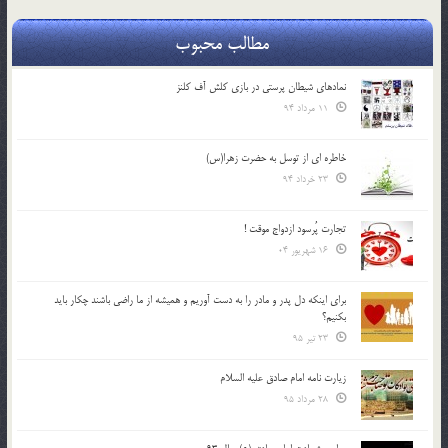
مطالب محبوب
نمادهای شیطان پرستی در بازی کلش آف کلنز
11 مرداد 94
خاطره ای از توسل به حضرت زهرا(س)
23 خرداد 94
تجارت پُرسود ازدواج موقت !
16 شهریور 04
براي اينكه دل پدر و مادر را به دست آوريم و هميشه از ما راضي باشند چكار بايد
بكنيم؟
23 تیر 95
زیارت نامه امام صادق علیه السلام
28 مرداد 95