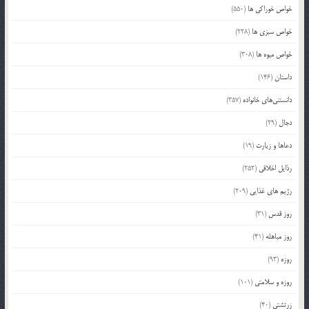
خواص خوراکی ها
(550)
خواص سبزی ها
(228)
خواص میوه ها
(308)
داستان
(146)
دانستنی‌های خانواده
(357)
دجال
(29)
دعاها و زیارت
(19)
رذایل اخلاقی
(252)
رژیم های غذایی
(209)
روز قدس
(31)
روز مباهله
(41)
روزه
(93)
روزه و سلامتی
(101)
زرتشتی
(40)