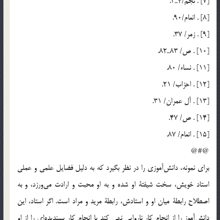
[7] . نجم/4ـ3.
[8] . انعام/90.
[9] . زمر/ 37.
[10] . ص/ 83ـ82.
[11] . نساء/ 80.
[12] . احزاب/ 21.
[13] . آل عمران/ 31.
[14] . ص/ 47.
[15] . انعام/ 87.
@#@
براي نمونه، دانش‎آموزي را در نظر بگيرد كه به دليل فضايل علمي و عملي
استاد خويش، سخت شيفتة او شده و به او محبت و ارادت مي‎ورزد، و به
اصطلاح رابطة ميان او و استادش، رابطة مريد و مراد است. اگر استاد، اين
دانش‎آموز را از انجام كار ناروايي نهي كند يا انجام كار پسنديده‎اي را از او