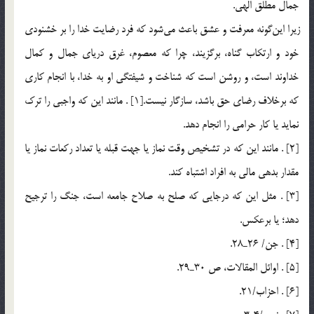
جمال مطلق الهي.
زيرا اين‎گونه معرفت و عشق باعث مي‎شود كه فرد رضايت خدا را بر خشنودي
خود و ارتكاب گناه، برگزيند، چرا كه معصوم، غرق درياي جمال و كمال
خداوند است، و روشن است كه شناخت و شيفتگي او به خدا، با انجام كاري
كه برخلاف رضاي حق باشد، سازگار نيست.[1] . مانند اين كه واجبي را ترك
نمايد يا كار حرامي را انجام دهد.
[2] . مانند اين كه در تشخيص وقت نماز يا جهت قبله يا تعداد ركعات نماز يا
مقدار بدهي مالي به افراد اشتباه كند.
[3] . مثل اين كه درجايي كه صلح به صلاح جامعه است، جنگ را ترجيح
دهد؛ يا برعكس.
[4] . جن/ 26ـ28.
[5] . اوائل المقالات، ص 30ـ29.
[6] . احزاب/21.