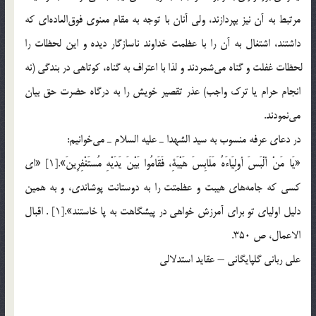
مرتبط به آن نيز بپردازند، ولي آنان با توجه به مقام معنوي فوق‎العاده‎اي كه
داشتند، اشتغال به آن را با عظمت خداوند ناسازگار ديده و اين لحظات را
لحظات غفلت و گناه مي‎شمردند و لذا با اعتراف به گناه، كوتاهي در بندگي (نه
انجام حرام يا ترك واجب) عذر تقصير خويش را به درگاه حضرت حق بيان
مي‎نمودند.
در دعاي عرفه منسوب به سيد الشهدا ـ عليه السلام ـ مي‎خوانيم:
«يَا مَنْ ألْبَسَ أولِيَاءَهُ مَلَابِسَ هَيْبَةِ، فَقَامُوا بَيْنَ يَدَيْهِ مُستَغْفِرِينَ».[1] «اي
كسي كه جامه‎هاي هيبت و عظمتت را به دوستانت پوشاندي، و به همين
دليل اولياي تو براي آمرزش خواهي در پيشگاهت به پا خاستند».[1] . اقبال
الاعمال، ص 350.
علی ربانی گلپایگانی – عقاید استدلالی