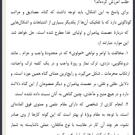
طلب آمرزش كرده‎اند؟
براي پاسخ به اين اشكال، بايد توجه داشت كه گناه، مصاديق و مراتب
گوناگوني دارد كه با تفكيك آن‎ها از يكديگر بسياري از اشتباهات و اشكال‎هايي
كه دربارة عصمت پيامبران و اولياي خدا مطرح شده است، حل خواهد شد.
اين موارد عبارتند از:
1. مخالفت با اوامر و نواهي «مولوي» كه در محدودة واجب و حرام ـ مانند
دروغگويي، دزدي، ترك نماز و روزة واجب و در يك كلمه ترك واجبات،
ارتكاب محرمات ـ شكل مي‎گيرد. و رايج‎ترين معناي گناه همين مورد است، و
دلايل عقلي و نقلي، بر عصمت پيامبران و ديگر معصومان از اين گناه دلالت
دارد و در هيچ منبع و مأخذي، چنين گناهي به آنان نسبت داده نشده است.
2. انجام كاري از شخصي كه داراي مقام علمي و معنوي فوق العاده‎اي
است، با توجه به مقام ويژة او بهتر است كه اين گونه كارها از وي صادر
نشود، هر چند آن كار در مقايسه با نوع مكلفان، عملي ناشايسته به شمار
نمي‎رود. اين‎گونه گناه را «ترك اولي» مي‎گويند.