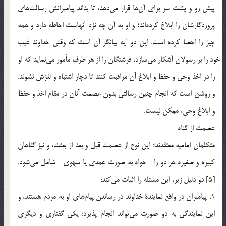
پيش رو و پشت سر براي آن‎ها قرار مي‎دهد، تا بداند پيامبرانش رسالت‎هاي
پروردگارشان را ابلاغ كرده‎اند؛ و او به آن چه نزد آنهاست احاطه دارد و همه
چيز را احصا كرده است. اين دو آيه بيانگر آن است كه وقتي خداوند غيب
خود را بر رسولان آشكار مي‎سازد، فرشتگان را از هر طرف مأمور مي‎نمايد كه او
را در اخذ وحي و حفظ و ابلاغ آن مراقبت كنند تا دچار اشتباه و لغزش نشوند.
و روشن است كه انجام چنين رسالتي بدون عصمت آنان در مقام اخذ و حفظ
و ابلاغ وحي، ممكن نيست.
عصمت از گناه
متكلمان اماميه معتقدند؛ اين نوع از عصمت قبل و بعد از بعثت، و نيز گناهان
كبيره و صغيره هر دو را ـ خواه به صورت عمدي يا سهوي ـ شامل مي‎شود.
[5] دو دليل زير، اين مسئله را اثبات مي‎كند:
1. پيامبران در واقع نمايندة خداوند در رساندن پيام‎هاي او به مردم هستند، و
اين نمايندگي به دو صورت مي‎تواند انجام پذيرد: يكي گفتاري و ديگري