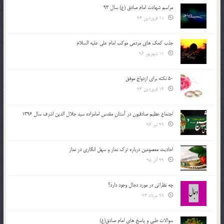
مراسم شهادت امام صادق (ع) سال 93
10 فروردین 94
جذب کمک های مردمی موکب امام علی علیه السلام
11 شهریور 96
50 نکته برای ازدواج موفق
16 فروردین 94
اجتماع عظیم صادقیون در آستان مقدس امامزاده سید جلال الدین اشرف سال 1396
29 تیر 96
احادیث معصومین درباره ترک نماز و سهل انگاری در نماز
29 آذر 95
چه نظراتی در مورد دجال وجود دارد؟
28 مرداد 94
سوالات طبی و پاسخ های امام صادق(ع)