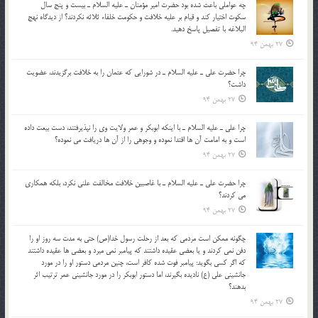
چه عواملي باعث شده بود حضرت امير مؤمنان ـ عليه السلام ـ بيست و پنج سال
سکوت اختيار کند و قيام بر عليه خلافت و حکومت خلفاء ثلاثه نکردند؟ از ديدگاه نهج
البلاغه با تفصيل پاسخ دهيد.
27 بهمن 94
چرا حضرت علي ـ عليه السلام ـ در شورايي كه عثمان را به خلافت برگزيدند، عضويت
داشت؟
27 بهمن 94
چرا علي ـ عليه السلام ـ با اينكه ابوبكر و عمر ولايت وي را نپذيرفتند، دست بيعت داده
است و به امامت آن ها اقتدا نموده و وجوهي را از آن ها دريافت مي نموده؟
27 بهمن 94
چرا حضرت علي ـ عليه السلام ـ با غاصبين خلافت مخالفت علني نکرد، بلكه همكاري
مي کردند؟
27 بهمن 94
چگونه ممكن است مردمي كه بعد از رحلت رسول خدا(ص) حتی به مدت سه روز او را
دفن نمي كردند و یا بعضي عقيده داشتند كه پيامبر نمي ميرد و بعضي ها عقيده داشتند
كه اگر كسي بگويد: پيامبر فوت شده كافر است، چنین مردمی دستور او را در مورد
جانشيني علي (ع) ناديده بگيرند، اما دستور ابوبكر را در مورد جانشيني عمر ترتیب اثر
بدهند؟
27 بهمن 94