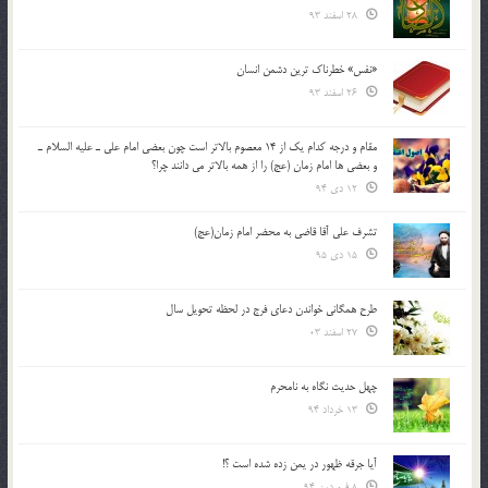
28 اسفند 93
«نفس» خطرناک ترین دشمن انسان
26 اسفند 93
مقام و درجه كدام يك از 14 معصوم بالاتر است چون بعضي امام علي ـ عليه السلام ـ
و بعضي ها امام زمان (عج) را از همه بالاتر مي دانند چرا؟
12 دی 94
تشرف علي آقا قاضي به محضر امام زمان(عج)
15 دی 95
طرح همگانی خواندن دعای فرج در لحظه تحویل سال
27 اسفند 03
چهل حدیث نگاه به نامحرم
13 خرداد 94
آیا جرقه ظهور در یمن زده شده است ؟!
8 فروردین 94