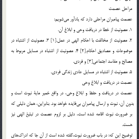
مراحل عصمت
عصمت پيامبران مراحلي دارد كه يادآور مي‎شويم:
1. مصونيت از خطا در دريافت وحي و ابلاغ آن.
2. مصونيت از مخالفت با احكام الهي در عمل.[1] 3. مصونيت از اشتباه در
موضوعات و مصاديق احكام.[2] 4. مصونيت از اشتباه در مسايل مربوط به
مصالح و مفاسد اجتماعي[3] و فردي.
5. مصونيت از اشتباه در مسايل عادي زندگي فردي.
عصمت در دريافت و ابلاغ وحي
عصمت در دريافت و حفظ و ابلاغ وحي، در واقع خمير ماية نبوت است و
بدون آن، نبوت و ارسال پيامبران بي‎فايده خواهد بود. بنابراين، همان دليلي كه
بر ضرورت نبوت اقامه شده است، دليل بر لزوم عصمت در تبليغ الهي نيز
هست.
توضيح اين كه: در باب ضرورت نبوت،‌گفته شده است از آن جا كه ادراك‎هاي