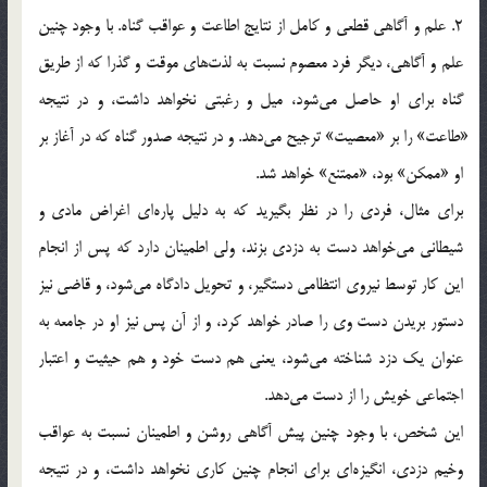
2. علم و آگاهي قطعي و كامل از نتايج اطاعت و عواقب گناه. با وجود چنين
علم و آگاهي، ديگر فرد معصوم نسبت به لذت‎هاي موقت و گذرا كه از طريق
گناه براي او حاصل مي‎شود، ميل و رغبتي نخواهد داشت، و در نتيجه
«طاعت» را بر «معصيت» ترجيح مي‎دهد. و در نتيجه صدور گناه كه در آغاز بر
او «ممكن» بود، «ممتنع» خواهد شد.
براي مثال، فردي را در نظر بگيريد كه به دليل پاره‎اي اغراض مادي و
شيطاني مي‎خواهد دست به دزدي بزند، ولي اطمينان دارد كه پس از انجام
اين كار توسط نيروي انتظامي دستگير، و تحويل دادگاه مي‎شود، و قاضي نيز
دستور بريدن دست وي را صادر خواهد كرد، و از آن پس نيز او در جامعه به
عنوان يك دزد شناخته مي‎شود، يعني هم دست خود و هم حيثيت و اعتبار
اجتماعي خويش را از دست مي‎دهد.
اين شخص، با وجود چنين پيش آگاهي روشن و اطمينان نسبت به عواقب
وخيم دزدي، انگيزه‎اي براي انجام چنين كاري نخواهد داشت، و در نتيجه