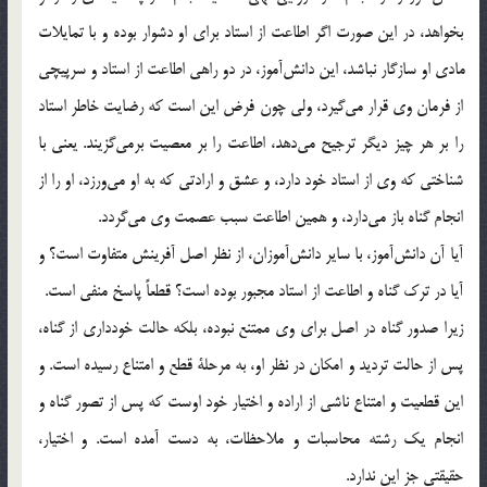
بخواهد، در اين صورت اگر اطاعت از استاد براي او دشوار بوده و با تمايلات
مادي او سازگار نباشد، اين دانش‎آموز، در دو راهي اطاعت از استاد و سرپيچي
از فرمان وي قرار مي‎گيرد، ولي چون فرض اين است كه رضايت خاطر استاد
را بر هر چيز ديگر ترجيح مي‎دهد، اطاعت را بر معصيت برمي‎گزيند. يعني با
شناختي كه وي از استاد خود دارد، و عشق و ارادتي كه به او مي‎ورزد، او را از
انجام گناه باز مي‎دارد، و همين اطاعت سبب عصمت وي مي‎گردد.
آيا آن دانش‎آموز، با ساير دانش‎آموزان، از نظر اصل آفرينش متفاوت است؟ و
آيا در ترك گناه و اطاعت از استاد مجبور بوده است؟ قطعاً پاسخ منفي است.
زيرا صدور گناه در اصل براي وي ممتنع نبوده، بلكه حالت خودداري از گناه،
پس از حالت ترديد و امكان در نظر او، به مرحلة قطع و امتناع رسيده است. و
اين قطعيت و امتناع ناشي از اراده و اختيار خود اوست كه پس از تصور گناه و
انجام يك رشته محاسبات و ملاحظات، به دست آمده است. و اختيار،
حقيقتي جز اين ندارد.