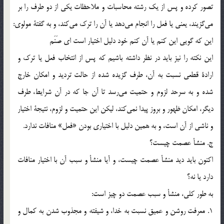
تصور كرده و پس از يك رشته محاسبات و ملاحظات يكي از دو طرف را بر
مي‎گزيند، يعني يا فعل را انجام مي‎دهد يا آن را ترك مي‎كند، و به گفتة مولوي:
اين كه گويي اين كنم يا آن كنم خود دليل اختيار است اي صَنَم
اين نكته را نيز بايد در نظر داشته باشيم كه پس از انتخاب فعل يا ترك و
ارادة قطعي نسبت به آن، طرف گزيده شده از حالت ترديد و امكان خارج
شده و به سرحد لزوم و حتميت مي‎رسد تا آن جا كه در آن شرايط، طرف
ديگر، امكان ظهور و بروز پيدا نمي‎كند، ليكن اين حتميت و لزوم، نتيجة اختيار
و ناشي از آن است، و به همين دليل با اختياري بودن «فعل» منافات ندارد.
ج. منشأ عصمت چيست؟
اكنون بايد ديد منشأ عصمت چيست، و آيا منشأ و سبب آن با اختيار منافات
دارد يا نه؟
به طور كلي، منشأ و سبب عصمت دو چيز است:
1. معرفت روشن و عميق نسبت به خدا، و شيفته و مجذوب شدن به كمال و