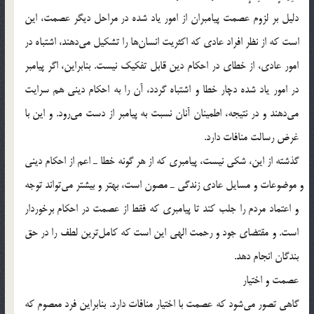
دليل بر لزوم عصمت پيامبران از امور ياد شده در مراحل ديگر عصمت، اين
است كه از نظر افراد عادي كه اكثريت انسان‎ها را تشكيل مي‎دهند، اشتباه در
امور عادي، از خطاي در احكام دين قابل تفكيك نيست. بنابراين، اگر پيامبر
در امور ياد شده دچار خطا و اشتباه گردد، آن را به احكام ديني هم سرايت
مي‎دهند و در نتيجه، اطمينان آنان نسبت به پيامبر از دست مي‎رود. و اين با
غرض رسالت منافات دارد.
گذشته از اين، شكي نيست، پيامبري كه از هر گونه خطا ـ اعم از احكام ديني
و موضوعات و مسايل عادي زندگي ـ مصون است، بهتر و بيشتر مي‎تواند توجه
و اعتماد مردم را جلب كند تا پيامبري كه فقط از عصمت در احكام برخوردار
است. و مقتضاي جود و رحمت الهي اين است كه كامل‎ترين لطف را در حق
بندگان انجام دهد.
عصمت و اختيار
گاهي تصور مي‎شود كه عصمت با اختيار منافات دارد. بنابراين فرد معصوم كه