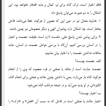
فاقد اختيار است، ترك گناه براي او، ‌كمال و مايه افتخار نخواهد بود. اين
اشكال را به دو صورت مي‎توان پاسخ داد:
1. خداوند متعال نيز در عين اين كه مصون از هرگونه خطا مي‎باشد، فاعلِ
مختار است. چه اشكال دارد پيامبران الهي و ديگر معصومان نيز چنين باشند.
2. براي روشن شدن پاسخ حلي، نخست لازم است حقيقت عصمت و اختيار
را در انسان بررسي كنيم، آن‎گاه با بررسي عوامل عصمت در انسان، علت
منافات نداشتن عصمت را با اختيار بيان نماييم:
الف. عصمت چيست؟
عصمت عبارت است از ملكه يا صفتي در فرد معصوم كه وي را از انجام
هرگونه گناه باز مي‎دارد، يعني با داشتن چنين حالت و صفتي براي انجام گناه،
انگيزه‎اي در او پديد نمي‎آيد. و در نتيجه مرتكب گناه نمي‎شود.
ب. اختيار چيست؟
اختيار حالت يا صفتي است در فاعل كه به سبب آن «فعل» و «ترك» را