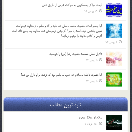
لیست مراکز پاسخگویی به سوالات شرعی از طریق تلفن
19 بهمن 94
آيا پيامبر اسلام حضرت محمد ـ صلي الله عليه و آله و سلم ـ از خداوند درخواست
تعيين جانشين کرده است يا خير؟ اگر چنين درخواستي شده خداوند چه پاسخ داده است
آدرس و کلام خداوند را مرقوم فرمائيد؟
5 بهمن 94
دلايل عقلي عصمت حضرت زهرا (س) را بنويسيد.
5 بهمن 94
آيا حضرت فاطمه ـ سلام الله عليها ـ پيامبر بود كه فرشته بر او نازل مي شد؟
5 بهمن 94
تازه ترین مطالب
سلام ای هلال محرم
25 خرداد 05