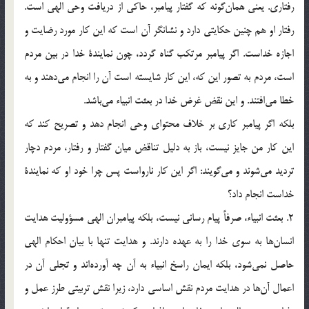
رفتاري. يعني همان‎گونه كه گفتار پيامبر، حاكي از دريافت وحي الهي است.
رفتار او هم چنين حكايتي دارد و نشانگر آن است كه اين كار مورد رضايت و
اجازه خداست. اگر پيامبر مرتكب گناه گردد، چون نمايندة خدا در بين مردم
است، مردم به تصور اين كه، اين كار شايسته است آن را انجام مي‎دهند و به
خطا مي‎افتند. و اين نقض غرض خدا در بعثت انبياء مي‎باشد.
بلكه اگر پيامبر كاري بر خلاف محتواي وحي انجام دهد و تصريح كند كه
اين كار من جايز نيست، باز به دليل تناقض ميان گفتار و رفتار، مردم دچار
ترديد مي‎شوند و مي‎گويند: اگر اين كار نارواست پس چرا خود او كه نمايندة
خداست انجام داد؟
2. بعثت انبياء، صرفاً پيام رساني نيست، بلكه پيامبران الهي مسؤوليت هدايت
انسان‎ها به سوي خدا را به عهده دارند. و هدايت تنها با بيان احكام الهي
حاصل نمي‎شود، بلكه ايمان راسخ انبياء به آن چه آورده‎اند و تجلي آن در
اعمال آن‎ها در هدايت مردم نقش اساسي دارد، زيرا نقش تربيتي طرز عمل و