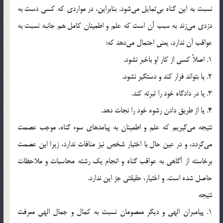
نسبت به اين گناه بي‎تمايل مي‎شود. بنابراين، در مواردي كه كسي دست به
دزدي مي‎زند به سبب آن است كه علم و اطمينان كامل هم جانبه نسبت به
عواقب آن ندارد، يعني احتمال مي‎دهد كه:
1. اصلاً كسي از كار او باخبر نشود.
2. يا بتواند فرار كند و دستگير نشود.
3. يا در دادگاه خود را تبرئه كند.
4. يا از طريق دادن رشوه خود را نجات دهد.
نتيجه مي‎گيريم كه علم و اطمينان به پيامدهاي سوء گناه، موجب عصمت
مي‎گردد، و در عين حال با اختيار شخص نيز منافات ندارد، زيرا اين عصمت
برخاسته از آگاهي به عواقب گناه و انجام يك رشته محاسبات و ملاحظات
حاصل شده است. و اختيار، حقيقتي جز اين ندارد.
نتيجه
1. پيامبران الهي و ديگر معصومان نسبت به كمال و جمال الهي معرفت