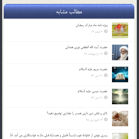
مطالب مشابه
ویژه نامه ماه مبارک رمضان
9 اسفند 03
حضرت آیت الله العظمی نوری همدانی
18 اردیبهشت 98
حضرت مریم علیه السلام
21 دی 96
حضرت عیسی علیه السلام
21 دی 96
تاثير و نقش دين داري همسر را مقداري توضيح دهيد؟
16 فروردین 95
پسري مؤمن از خانوادة خوب (نسبتاً فاميل و همساية قبلي ما) به خواستگاري من آمد. امّا