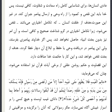
عادي انسان‎ها، براي شناسايي كامل راه سعادت و شقاوت، كافي نيست، پس
خدا بايد اين نقص و كمبود را از راه وحي و ارسال پيامبر جبران كند. در غير
اين صورت،‌هدف از خلقت انسان ـ كه تكامل اختياري مي‎باشد ـ نقض
مي‎شود، زيرا تكامل اختياري در گرو شناخت صحيح و كافي است، و آن امر
نيز بدون بعثت انبياء حاصل نخواهد شد. پس اگر خداوند پيامبري بفرستد،
ولي اين پيامبر در دريافت وحي يا حفظ و ابلاغ آن دچار خطا گردد، هدف از
بعثت نقض خواهد شد، و اين كار با حكمت خدا منافات دارد.
اين قضاوت و حكم روشن عقلي از برخي آيات قرآن نيز استفاده مي‎شود،
چنان كه مي‎فرمايد:
«عالِمُ الْغَيْبِ فَلا يُظْهِرُ عَلى غَيْبِهِ أَحَداً إِلاَّ مَنِ ارْتَضى مِنْ رَسُولٍ فَإِنَّهُ يَسْلُكُ
مِنْ بَيْنِ يَدَيْهِ وَ مِنْ خَلْفِهِ رَصَداً لِيَعْلَمَ أَنْ قَدْ أَبْلَغُوا رِسالاتِ رَبِّهِمْ وَ أَحاطَ بِما
لَدَيْهِمْ وَ أَحْصى كُلَّ شَيْ‏ءٍ عَدَداً».[4] داناي غيب اوست و هيچ كسي را بر
اسرار غيبش آگاه نمي‎سازد، مگر رسولاني كه آنان را برگزيده و مراقبيني از