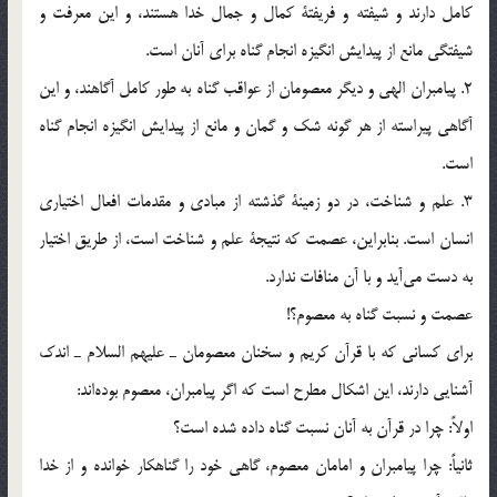
كامل دارند و شيفته و فريفتة كمال و جمال خدا هستند، و اين معرفت و
شيفتگي مانع از پيدايش انگيزه انجام گناه براي آنان است.
2. پيامبران الهي و ديگر معصومان از عواقب گناه به طور كامل آگاهند، و اين
آگاهي پيراسته از هر گونه شك و گمان و مانع از پيدايش انگيزه انجام گناه
است.
3. علم و شناخت، در دو زمينة گذشته از مبادي و مقدمات افعال اختياري
انسان است. بنابراين، عصمت كه نتيجة علم و شناخت است، از طريق اختيار
به دست مي‎آيد و با آن منافات ندارد.
عصمت و نسبت گناه به معصوم؟!
براي كساني كه با قرآن كريم و سخنان معصومان ـ عليهم السلام ـ اندك
آشنايي دارند، اين اشكال مطرح است كه اگر پيامبران، معصوم بوده‎اند:
اولاً: چرا در قرآن به آنان نسبت گناه داده شده است؟
ثانياً: چرا پيامبران و امامان معصوم، گاهي خود را گناهكار خوانده و از خدا