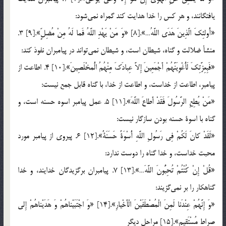
يافتگانند، و هر كس را خدا هدايت كند گمراه نمي‎شود:
«أُولئِكَ الَّذِينَ هَدَى اللَّهُ…».[8] «وَ مَنْ يَهْدِ اللَّهُ فَما لَهُ مِنْ مُضِلٍّ».[9] 3.
منشأ ضلالت و گناه، شيطان است، و شيطان نمي‎تواند در پيامبران نفوذ كند:
«فَبِعِزَّتِكَ لَأُغْوِيَنَّهُمْ أَجْمَعِينَ إِلاَّ عِبادَكَ مِنْهُمُ الُْمخْلَصِينَ».[10] 4. اطاعت از
پيامبر، اطاعت از خداست، و اطاعت از خدا، با گناه قابل جمع نيست:
«مَنْ يُطِعِ الرَّسُولَ فَقَدْ أَطاعَ اللَّهَ».[11] 5. عمل پيامبر اسوه حسنه است، و
گناه با اسوة حسنه بودن سازگار نيست:
«لَقَدْ كانَ لَكُمْ فِي رَسُولِ اللَّهِ أُسْوَةٌ حَسَنَةٌ».[12] 6. پيروي از پيامبر مورد
محبت خداست، و خدا گناه را دوست ندارد:
«قُلْ إِنْ كُنْتُمْ تُحِبُّونَ اللَّهَ…».[13] 7. پيامبران برگزيدگان خدايند، و خدا
گناهكار را بر نمي‎گزيند:
«وَ إِنَّهُمْ عِنْدَنا لَمِنَ الْمُصْطَفَيْنَ الْأَخْيارِ».[14] «وَ اجْتَبَيْناهُمْ وَ هَدَيْناهُمْ إِلى
صِراطٍ مُسْتَقِيمٍ».[15] مراحل ديگر