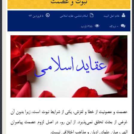
نبوت و عصمت
خادم اهل البیت
اسلام شناسی
,
عقاید اسلامی
5 فروردین 94
0 دیدگاه
1355بازدید
عصمت و مصونيت از خطا و لغزش، يكي از شرايط نبوت است، زيرا بدون آن
غرض از بعثت تحقق نمي‎پذيرد. از اين رو، در اصل لزوم عصمت پيامبران
الهي، ميان علماي اديان و مذاهب اختلافي نيست.