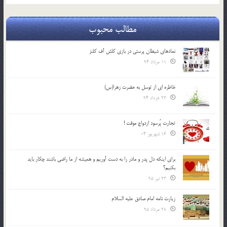
مطالب محبوب
نمادهای شیطان پرستی در بازی کلش آف کلنز
11 مرداد 94
خاطره ای از توسل به حضرت زهرا(س)
23 خرداد 94
تجارت پُرسود ازدواج موقت !
16 شهریور 04
براي اينكه دل پدر و مادر را به دست آوريم و هميشه از ما راضي باشند چكار بايد
بكنيم؟
23 تیر 95
زیارت نامه امام صادق علیه السلام
28 مرداد 95