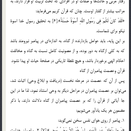
رفتار مربي و حالت‎ها و صفات او در افرادي كه تحت تربيت او قرار دارند، به
مراتب بيشتر از گفتار اوست. چنان كه قرآن كريم مي‎فرمايد:
«لَقَدْ كانَ لَكُمْ فِي رَسُولِ اللَّهِ أُسْوَةٌ حَسَنَةٌ».[6] به تحقيق رسول خدا اسوة
نيكو براي شماست.
بر اين پايه، بايد عوامل بازدارنده از گناه، به اندازه‎اي در پيامبر نيرومند باشد
كه به كلي ازگناه به دور بوده، و از مصونيت كامل نسبت به گناه و مخالفت
احكام الهي برخوردار باشد، و هيچ نقطة تاريكي در صفحة حيات او پيدا نشود.
قرآن وعصمت پيامبران از گناه
پس از آن كه عصمت در مرحله نخست (دريافت و ابلاغ وحي) اثبات شد،
مي‎توان بر عصمت پيامبران در مراحل ديگر به وحي استناد نمود، لذا ما در اين
جا آياتي از قرآن را كه بر عصمت پيامبران از گناه دلالت دارند، با ذكر
مضمون هر يك يادآور مي‎شويم:
1. پيامبر از روي هواي نفس سخن نمي‎گويد:
«وَ ما يَنْطِقُ عَنِ الْهَوى إِنْ هُوَ إِلاَّ وَحْيٌ يُوحى».[7] 2. پيامبران هدايت