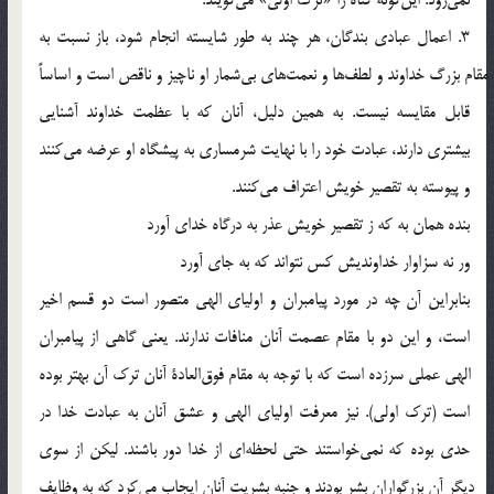
3. اعمال عبادي بندگان، هر چند به طور شايسته انجام شود، باز نسبت به
مقام بزرگ خداوند و لطف‎ها و نعمت‎هاي بي‎شمار او ناچيز و ناقص است و اساساً
قابل مقايسه نيست. به همين دليل، آنان كه با عظمت خداوند آشنايي
بيشتري دارند، عبادت خود را با نهايت شرمساري به پيشگاه او عرضه مي‎كنند
و پيوسته به تقصير خويش اعتراف مي‎كنند.
بنده همان به كه ز تقصير خويش عذر به درگاه خداي آورد
ور نه سزاوار خداونديش كس نتواند كه به جاي آورد
بنابراين آن چه در مورد پيامبران و اولياي الهي متصور است دو قسم اخير
است، و اين دو با مقام عصمت آنان منافات ندارند. يعني گاهي از پيامبران
الهي عملي سرزده است كه با توجه به مقام فوق‎العادة آنان ترك آن بهتر بوده
است (ترك اولي). نيز معرفت اولياي الهي و عشق آنان به عبادت خدا در
حدي بوده كه نمي‎خواستند حتي لحظه‎اي از خدا دور باشند. ليكن از سوي
ديگر آن بزرگواران بشر بودند و جنبه بشريت آنان ايجاب مي‎كرد كه به وظايف