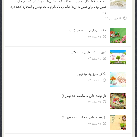
مادرم به خاطر لاغر بودن پسر مخالفت كرد. خدا مي‌داند تنها ايرادي كه مادرم گرفت
همين بود و براي همين به آن‌ها جواب رد داد مادرم به دعا نوشتن و استخاره اعتقاد دارد
و…
16 فروردین 95
هفت سین قرآنی و محمدی (ص)
25 اسفند 94
نوروز در كتب فقهى و استدلالى‏
25 اسفند 94
نگاهى عميق به عيد نوروز
25 اسفند 94
دل نوشته هایی به مناسبت عید نوروز(2)
25 اسفند 94
دل نوشته هایی به مناسبت عید نوروز(1)
25 اسفند 94