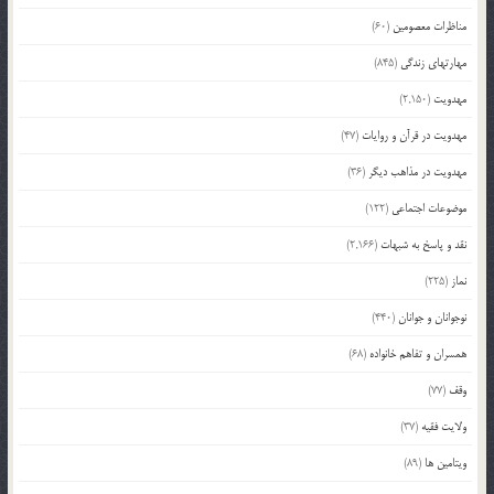
مناظرات معصومین
(60)
مهارتهای زندگی
(845)
مهدویت
(2,150)
مهدویت در قرآن و روایات
(47)
مهدویت در مذاهب دیگر
(36)
موضوعات اجتماعی
(122)
نقد و پاسخ به شبهات
(2,166)
نماز
(225)
نوجوانان و جوانان
(440)
همسران و تفاهم خانواده
(68)
وقف
(77)
ولایت فقیه
(37)
ویتامین ها
(89)