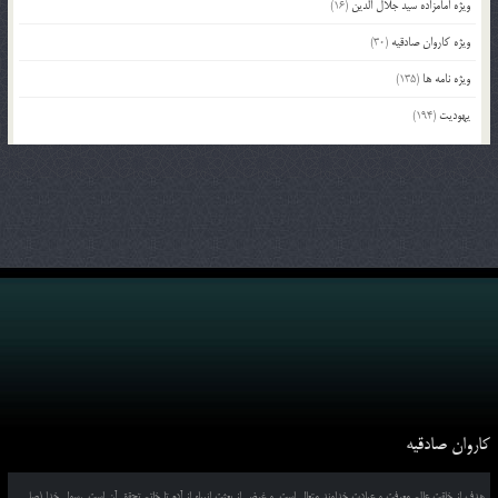
ویژه امامزاده سید جلال الدین
(16)
ویژه کاروان صادقیه
(30)
ویژه نامه ها
(135)
یهودیت
(194)
کاروان صادقیه
هدف از خلقت عالم معرفت و عبادت خداوند متعال است, و غرض از بعثت انبیاء از آدم تا خاتم تحقق آن است, رسول خدا (صلی