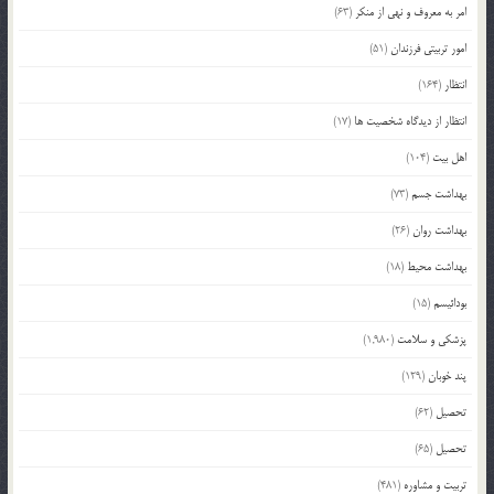
امر به معروف و نهی از منکر
(63)
امور تربیتی فرزندان
(51)
انتظار
(164)
انتظار از دیدگاه شخصیت ها
(17)
اهل بیت
(104)
بهداشت جسم
(73)
بهداشت روان
(26)
بهداشت محیط
(18)
بودائیسم
(15)
پزشکی و سلامت
(1,980)
پند خوبان
(129)
تحصیل
(62)
تحصیل
(65)
تربیت و مشاوره
(481)