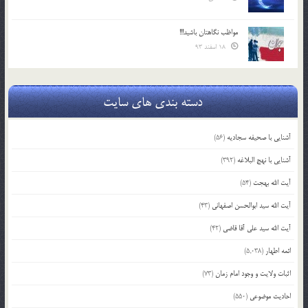
مواظب نگاهتان باشید!!!
18 اسفند 93
دسته بندی های سایت
آشنایی با صحیفه سجادیه
(56)
آشنایی با نهج البلاغه
(392)
آیت الله بهجت
(54)
آیت الله سید ابوالحسن اصفهانی
(43)
آیت الله سید علی آقا قاضی
(42)
ائمه اطهار
(5,038)
اثبات ولایت و وجود امام زمان
(73)
احادیث موضوعی
(550)