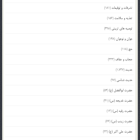
تشرفات و توقیعات
(181)
تغذیه و سلامت
(156)
توصیه های تربیتی
(498)
جوان و نوجوان
(148)
حج
(118)
حجاب و عفاف
(333)
حدیث
(1,737)
حدیث شناسی
(97)
حضرت ابوالفضل (ع)
(54)
حضرت خدیجه (س)
(41)
حضرت رقیه (س)
(13)
حضرت زینب (س)
(66)
حضرت علی اکبر (ع)
(23)