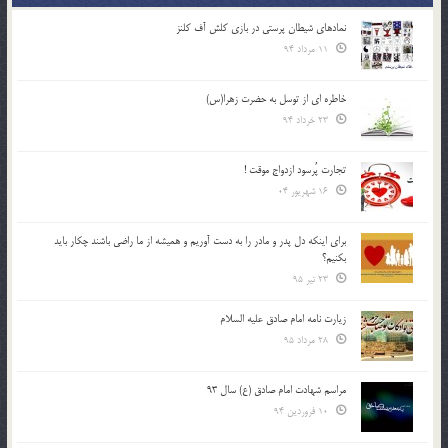
نمادهای شیطان پرستی در بازی کلش آف کلنز
11 مرداد 94
خاطره ای از توسل به حضرت زهرا(س)
23 خرداد 94
تجارت پُرسود ازدواج موقت !
16 شهریور 04
براي اينكه دل پدر و مادر را به دست آوريم و هميشه از ما راضي باشند چكار بايد
بكنيم؟
23 تیر 95
زیارت نامه امام صادق علیه السلام
28 مرداد 95
مراسم شهادت امام صادق (ع) سال 93
10 فروردین 94