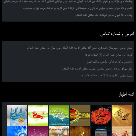
وهابیت مانع عزاداری و اظهار ارادت می شود ما کاروان صادقیه ای را برایتان تشکیل داده ایم که رسما عهده دار مراسم هایتان
باشیم و ناله سرای جعفری میزبان عزاداران و میهمانانتان گردد تا جان داریم بر غربتت غریب نوازی میکنیم...
وعده ما 25 شوال سالروز شهادت امام صادق علیه السلام
آدرس و شماره تماس
استان کرمان ، شهرستان رفسنجان، حسن آباد صادق الائمه علیه السلام نوق، بلوار امام صادق علیه السلام
کوچه امام صادق علیه السلام (9) انتهای کوچه
ساختمان پایگاه فرهنگی مذهبی دارالصادقیون
دفتر شورای مرکزی انجمن محبین حضرت صادق الائمه علیه السلام
شماره تماس : 03434171563 – 09133928317
ائمه اطهار