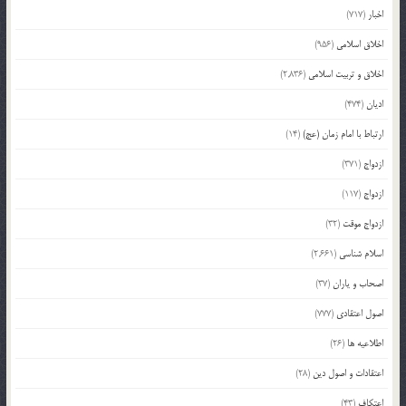
اخبار
(717)
اخلاق اسلامی
(956)
اخلاق و تربیت اسلامی
(2,836)
ادیان
(474)
ارتباط با امام زمان (عج)
(14)
ازدواج
(371)
ازدواج
(117)
ازدواج موقت
(32)
اسلام شناسی
(2,661)
اصحاب و یاران
(37)
اصول اعتقادی
(777)
اطلاعیه ها
(26)
اعتقادات و اصول دین
(28)
اعتکاف
(43)