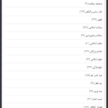
صحیفه سجادیه
(4)
طب سنتی و گیاهی
(147)
ظهور
(334)
عبادات اسلامی
(627)
عبادات و فروع دین
(34)
عقاید اسلامی
(70)
علما و بزرگان
(224)
علوم اسلامی
(43)
علوم قرآنی
(343)
عید غدیر خم
(185)
عید فطر
(35)
عید نوروز
(45)
غیبت امام
(291)
فضایل اخلاقی
(183)