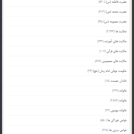
حضرت فاطمه (س)
(530)
حضرت محمد (ص)
(613)
حضرت معصومه (س)
(45)
حکایت ها
(2,244)
حکایت های آموزنده
(749)
حکایت های قرآنی
(107)
حکایت های معصومین
(838)
حکومت جهانی امام زمان (عج)
(24)
خاندان عصمت
(15)
خانواده
(227)
خانواده
(2,682)
خانواده مهدوی
(22)
خواص خوراکی ها
(550)
خواص سبزی ها
(228)