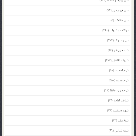
سایر روزها و ماه ها
(103)
سایر فروع دین
(72)
سایر مقالات
(5)
سوالات و شبهات
(420)
سیر و سلوک
(274)
شب های قدر
(46)
شبهات اخلاقی
(217)
شرح احادیث
(51)
شرح حدیث
(550)
شرح دیوان حافظ
(11)
شناخت امام
(440)
شهید دستغیب
(38)
شیخ مفید
(42)
شیعه شناسی
(69)