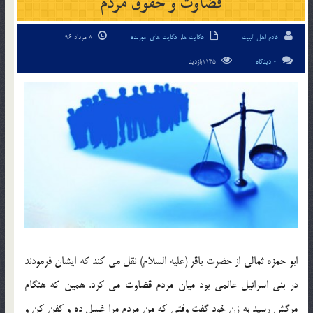
قضاوت و حقوق مردم
خادم اهل البیت
حکایت ها
,
حکایت های آموزنده
8 مرداد 96
0 دیدگاه
1135بازدید
ابو حمزه ثمالی از حضرت باقر (علیه السلام) نقل می کند که ایشان فرمودند
در بنی اسرائیل عالمی بود میان مردم قضاوت می کرد. همین که هنگام
مرگش رسید به زن خود گفت وقتی که من مردم مرا غسل ده و کفن کن و