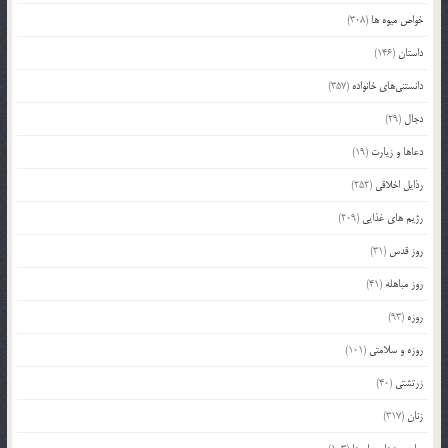
خواص میوه ها
(308)
داستان
(146)
دانستنی‌های خانواده
(357)
دجال
(29)
دعاها و زیارت
(19)
رذایل اخلاقی
(252)
رژیم های غذایی
(209)
روز قدس
(31)
روز مباهله
(41)
روزه
(93)
روزه و سلامتی
(101)
زرتشتی
(40)
زنان
(317)