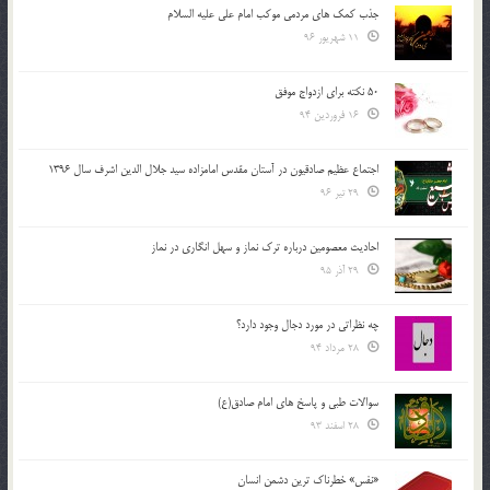
جذب کمک های مردمی موکب امام علی علیه السلام
11 شهریور 96
50 نکته برای ازدواج موفق
16 فروردین 94
اجتماع عظیم صادقیون در آستان مقدس امامزاده سید جلال الدین اشرف سال 1396
29 تیر 96
احادیث معصومین درباره ترک نماز و سهل انگاری در نماز
29 آذر 95
چه نظراتی در مورد دجال وجود دارد؟
28 مرداد 94
سوالات طبی و پاسخ های امام صادق(ع)
28 اسفند 93
«نفس» خطرناک ترین دشمن انسان