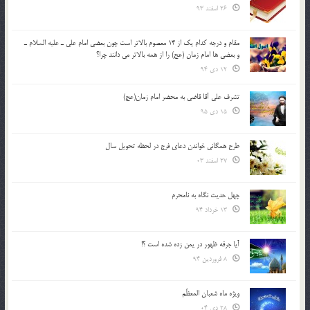
26 اسفند 93
مقام و درجه كدام يك از 14 معصوم بالاتر است چون بعضي امام علي ـ عليه السلام ـ
و بعضي ها امام زمان (عج) را از همه بالاتر مي دانند چرا؟
12 دی 94
تشرف علي آقا قاضي به محضر امام زمان(عج)
15 دی 95
طرح همگانی خواندن دعای فرج در لحظه تحویل سال
27 اسفند 03
چهل حدیث نگاه به نامحرم
13 خرداد 94
آیا جرقه ظهور در یمن زده شده است ؟!
8 فروردین 94
ویژه ماه شعبان المعظّم
28 دی 04