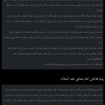
الله علیه و آله و سلم) برای تعلیم و تربیت بشریّت به معرفت و عبادت ,قرآن و کسی که نزد او علم تمام قرآن است به یادگار
گذاشت.
هرچند حوادث روزگار نگذاشت مفسّر معصومِ قرآن, پرده از حقایق کتاب خدا بردارد ولی در فرصت کوتاهی که برای ششمین
اختر فرزوان آسمان هدایت پیش آمد,شاهراه مذهب حق را برای رهروانِ از خلقت باز کرد , و فطرت تشنه انسانیت را به آب
حیات عبادت و معرفت سیرآب کرد.
امید است پیروان مذهب حق روز عزای آن حضرت, آنچه در توان دارند در مراسم سوگواری انجام دهند تا مشمول دعای
مستجاب او شوند که فرمود((رحم الله من احیی امرنا)) رحمتی که سرمایه ی سعادت و وسیله ی نجات از شدائد برزخ و قیامت
است.
حرکت همه ساله کاروان صادقیه رفسنجان (راهیان ولایت) جلوه ای از تکریم مقام عالی حضرت صادق الائمه علیه السلام
میباشد. مفتخریم که این حرکت حماسه ابراز محبت نسبت به آن امام همام و نشان افتخار شهرمان رفسنجان ؛ شهر
دارالصادقیون گردید.
الحمدالله که این مراسم به عنوان سنتی پویا در تاریخ شهرمان ماندگار شد.
پیام فدائیان امام صادق علیه السلام
ما خادمین صادقیه با شنیدن احادیث حضرت صادق الائمه علیه السلام عطر یادش را استشمام نموده و دل به عنایاتش دخیل
بسته و چشم به کراماتش دوخته ؛ از جان و دل خدمت ارباب و رئیس مذهب مان عرضه میداریم، ای ارباب ما اگر چه قبرت
غریب است ما نمی گذاریم قدر و منزلت شما غریب بماند. اگر قبرت ضریح و بارگاه ندارد قلب ما حرم شماست اگر در کنار قبرت