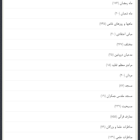
ماه رمضان
(176)
ماه شعبان
(20)
ماهها و روزهای خاص
(745)
مبانی اعتقادی
(20)
مختلف
(367)
مدعیان دروغین
(25)
مراجع معظم تقلید
(15)
مردان
(40)
مسجد
(87)
مسجد مقدس جمکران
(19)
مسیحیت
(229)
معارف قرآنی
(855)
مناظرات علما و بزرگان
(79)
مناظرات علمی
(139)