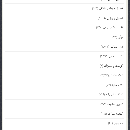
فضایل و رذایل اخلاقی
(168)
فضایل و ویژگی ها
(10)
فقه و احکام شرعی
(340)
قرآن
(23)
قرآن شناسی
(1,861)
کتب اسلامی
(2,295)
کرامات و معجزات
(9)
کلام جاودان
(2,293)
کلام جدید
(34)
کمک های اولیه
(116)
گلچین احادیث
(372)
گنجینه معارف
(495)
ماه رجب
(20)