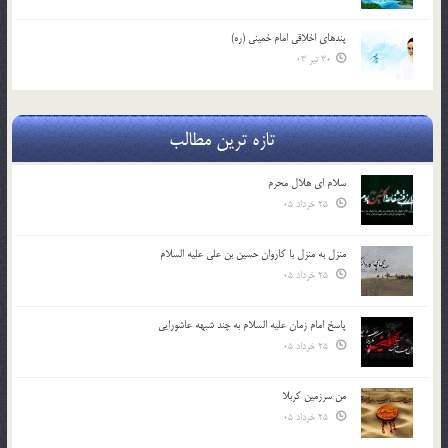
پندهاي اخلاقي امام خميني (ره)
30 تیر 03
تازه ترین مطالب
سلام ای هلال محرم
25 خرداد 05
منزل به منزل با کاروان حسین بن علی علیه السلام
25 خرداد 05
پاسخ امام زمان علیه السلام به چند شبهه عاشورایی
25 خرداد 05
من سرزمین کربلا
25 خرداد 05