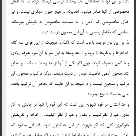
باشد و اين قوا با اتحادشان يك وحدت تركيبي درست كرده اند كه افعال
مخصوصي از آنها صادر ميشود، افعاليكه در هيچ حيوان ديگري نيست، و نيز
افعال مخصوصي كه آدمي را به سعادت مخصوص به خودش ميرساند،
سعادتي كه بخاطر رسيدن به آن اين معجون درست شده.
لذا بر اين نوع موجود واجب است كه نگذارد هيچيك از اين قواي سه گانه
راه افراط و ياتفريط را برود و از حد وسط به اين سو يا آن سو، بطرف زيادي
و يا كمي منحرف گردد، چون اگر يكي از آنها از حد وسط به يك سو تجاوز
كند معجون آدمي خاصيت خود را از دست ميدهد، ديگر مركب و معجون، آن
مركب و معجون نيست و در نتيجه به آن غايت كه بخاطر آن تركيب يافته،
يعني به سعادت نوع نميرسد.
و حد اعتدال در قوه شهويه اين است كه اين قوه را تنها در جايش به كار
بندي، هم از نظركميت و مقدار و هم از نظر كيفيت، از افراط و تفريطش
جلوگيري كني كه اگر شهوت در اين حدكنترل شود، فضيلتي ميشود كه
نامش عفت است، و اگر بطرف افراط گرائيد، شره و اگر بطرف تفريط گرائيد،