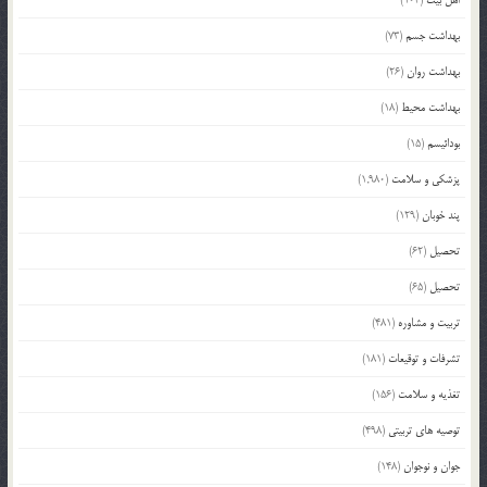
بهداشت جسم
(73)
بهداشت روان
(26)
بهداشت محیط
(18)
بودائیسم
(15)
پزشکی و سلامت
(1,980)
پند خوبان
(129)
تحصیل
(62)
تحصیل
(65)
تربیت و مشاوره
(481)
تشرفات و توقیعات
(181)
تغذیه و سلامت
(156)
توصیه های تربیتی
(498)
جوان و نوجوان
(148)