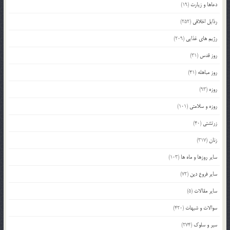
دعاها و زیارت
(19)
رذایل اخلاقی
(252)
رژیم های غذایی
(209)
روز قدس
(31)
روز مباهله
(41)
روزه
(93)
روزه و سلامتی
(101)
زرتشتی
(40)
زنان
(317)
سایر روزها و ماه ها
(103)
سایر فروع دین
(72)
سایر مقالات
(5)
سوالات و شبهات
(420)
سیر و سلوک
(274)