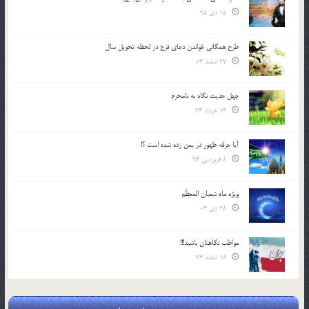
15 دی 95
طرح همگانی خواندن دعای فرج در لحظه تحویل سال
27 اسفند 03
چهل حدیث نگاه به نامحرم
13 خرداد 94
آیا جرقه ظهور در یمن زده شده است ؟!
8 فروردین 94
ویژه ماه شعبان المعظّم
28 دی 04
مواظب نگاهتان باشید!!!
18 اسفند 93