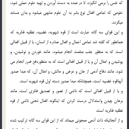
كه نفس را برمي انگيزد، تا در صدد به دست آوردن و تهيه علوم عملي شود،
علومي كه تمامي افعال نوع بشر به آن علوم منتهي ميشود و بدان مستند
ميگردد.
و اين قواي سه گانه عبارت است از قوه شهويه، غضبيه، نطقيه فكريه كه
همانطور كه گفته شد تمامي اعمال و افعال صادره از انسان، يا از قبيل افعالي
است كه به منظور جلب منفعت انجام ميشود، مانند خوردن و نوشيدن، و
پوشيدن و امثال آن و يا از قبيل افعالي است كه به منظوردفع ضرر انجام مي
شود، مانند دفاع آدمي از جان و عرض و مالش، و امثال آن، كه مبدا صدور
آنهاقوه غضبيه است، همچنانكه مبدا صدور دسته اول قوه شهويه است.
و يا از قبيل افعالي است كه ناشي از تصور و تصديق فكري است، مانند
برهان چيدن واستدلال درست كردن كه اينگونه افعال ذهني ناشي از قوه
نطقيه فكريه است.
و از آنجائيكه ذات آدمي معجوني ميماند كه از اين قواي سه گانه تركيب شده