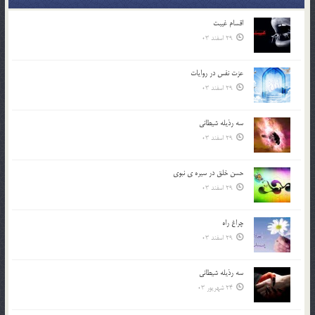
اقسام غيبت
29 اسفند 03
عزت نفس در روايات
29 اسفند 03
سه رذیله شیطانی
29 اسفند 03
حسن خلق در سيره ي نبوي
29 اسفند 03
چراغ راه
29 اسفند 03
سه رذیله شیطانی
24 شهریور 03