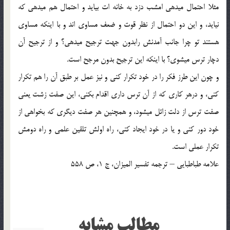
مثلا احتمال ميدهي امشب دزد به خانه ات بيايد و احتمال هم ميدهي كه
نيايد، و اين دو احتمال از نظر قوت و ضعف مساوي اند و با اينكه مساوي
هستند تو چرا جانب آمدنش رابدون جهت ترجيح ميدهي؟ و از ترجيح آن
دچار ترس ميشوي؟ با اينكه اين ترجيح بدون مرجح است.
و چون اين طرز فكر را در خود تكرار كني و نيز عمل بر طبق آن را هم تكرار
كني، و درهر كاري كه از آن ترس داري اقدام بكني، اين صفت زشت يعني
صفت ترس از دلت زائل ميشود، و همچنين هر صفت ديگري كه بخواهي از
خود دور كني و يا در خود ايجاد كني، راه اولش تلقين علمي و راه دومش
تكرار عملي است.
علامه طباطبايي – ترجمه تفسير الميزان، ج 1، ص 558
مطالب مشابه