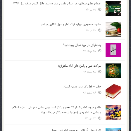
اجتماع عظیم صادقیون در آستان مقدس امامزاده سید جلال الدین اشرف سال 1396
29 تیر 96
احادیث معصومین درباره ترک نماز و سهل انگاری در نماز
29 آذر 95
چه نظراتی در مورد دجال وجود دارد؟
28 مرداد 94
سوالات طبی و پاسخ های امام صادق(ع)
28 اسفند 93
«نفس» خطرناک ترین دشمن انسان
26 اسفند 93
مقام و درجه كدام يك از 14 معصوم بالاتر است چون بعضي امام علي ـ عليه السلام ـ
و بعضي ها امام زمان (عج) را از همه بالاتر مي دانند چرا؟
12 دی 94
تشرف علي آقا قاضي به محضر امام زمان(عج)