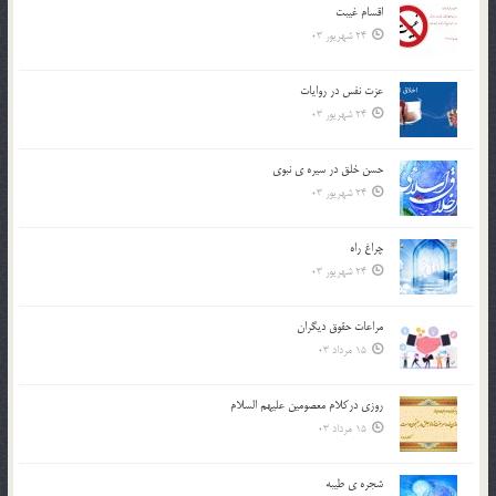
اقسام غيبت
24 شهریور 03
عزت نفس در روايات
24 شهریور 03
حسن خلق در سيره ي نبوي
24 شهریور 03
چراغ راه
24 شهریور 03
مراعات حقوق ديگران
15 مرداد 03
روزي دركلام معصومين عليهم السلام
15 مرداد 03
شجره ي طيبه