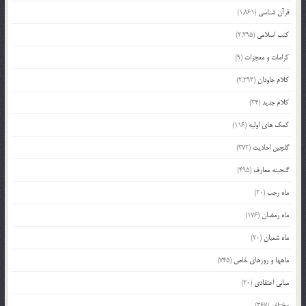
قرآن شناسی
(1,861)
کتب اسلامی
(2,295)
کرامات و معجزات
(9)
کلام جاودان
(2,293)
کلام جدید
(34)
کمک های اولیه
(116)
گلچین احادیث
(372)
گنجینه معارف
(495)
ماه رجب
(20)
ماه رمضان
(176)
ماه شعبان
(20)
ماهها و روزهای خاص
(745)
مبانی اعتقادی
(20)
مختلف
(367)