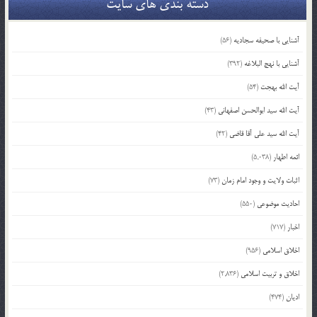
دسته بندی های سایت
آشنایی با صحیفه سجادیه
(56)
آشنایی با نهج البلاغه
(392)
آیت الله بهجت
(54)
آیت الله سید ابوالحسن اصفهانی
(43)
آیت الله سید علی آقا قاضی
(42)
ائمه اطهار
(5,038)
اثبات ولایت و وجود امام زمان
(73)
احادیث موضوعی
(550)
اخبار
(717)
اخلاق اسلامی
(956)
اخلاق و تربیت اسلامی
(2,836)
ادیان
(474)