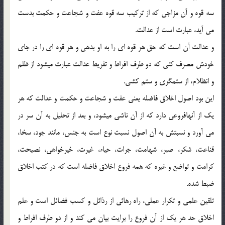
سه قوه و آن مزاجي كه از تركيب سه قوه عفت و شجاعت و حكمت بدست
مي آيد، عبارت است از عدالت.
و عدالت آن است كه حق هر قوه اي را به او بدهي و هر قوه اي را در جاي
خودش مصرف كني كه دو طرف افراط و تفريط عدالت عبارت ميشود از ظلم
و انظلام، از ستمگري و ستم كشي.
اين بود اصول اخلاق فاضله يعني عفت و شجاعت و حكمت و عدالت كه هر
يك از آنهافروعي دارد كه از آن ناشي ميشود، و بعد از تحليل به آن سر در
مي آورد و نسبتش به آن اصول نسبت نوع است به جنس، مانند جود، سخا،
قناعت، شكر، صبر، شهامت، جرات، حياء، غيرت، خيرخواهي، نصيحت،
كرامت و تواضع و غيره كه همه فروع اخلاق فاضله است كه در كتب اخلاق
ضبط شده.
تلقين علمي و تكرار عملي، راه رهائي از رذائل و كسب فضائل است و علم
اخلاق حد هر يك از آن فروع را برايت بيان مي كند و از دو طرف افراط و