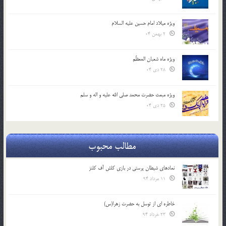
ویژه میلاد امام حسین علیه السلام
2 بهمن 04
ویژه ماه شعبان المعظّم
28 دی 04
ویژه مبعث حضرت محمد صلی الله علیه و اله و سلم
25 دی 04
مطالب محبوب
نمادهای شیطان پرستی در بازی کلش آف کلنز
11 مرداد 94
خاطره ای از توسل به حضرت زهرا(س)
23 خرداد 94