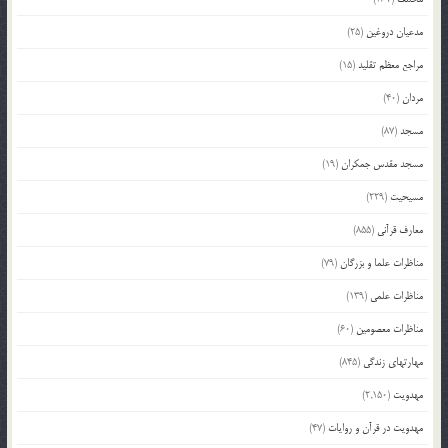
مدعیان دروغین
(25)
مراجع معظم تقلید
(15)
مردان
(40)
مسجد
(87)
مسجد مقدس جمکران
(19)
مسیحیت
(229)
معارف قرآنی
(855)
مناظرات علما و بزرگان
(79)
مناظرات علمی
(139)
مناظرات معصومین
(60)
مهارتهای زندگی
(845)
مهدویت
(2,150)
مهدویت در قرآن و روایات
(47)