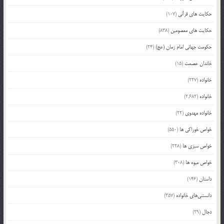
حکایت های قرآنی
(107)
حکایت های معصومین
(838)
حکومت جهانی امام زمان (عج)
(24)
خاندان عصمت
(15)
خانواده
(227)
خانواده
(2,682)
خانواده مهدوی
(22)
خواص خوراکی ها
(550)
خواص سبزی ها
(228)
خواص میوه ها
(308)
داستان
(146)
دانستنی‌های خانواده
(357)
دجال
(29)