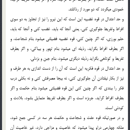
خمودي ميگردد كه دو مورد از رذائلند.
و حد اعتدال در قوه غضبيه اين است كه اين نيرو را نيز از تجاوز به دو سوي
افراط وتفريط جلوگيري كني، يعني آنجا كه بايد، غضب كني و آنجا كه بايد،
حلم بورزي، كه اگر چنين كني، قوه غضبيه فضيلتي ميشود بنام شجاعت، و
اگر بطرف افراط بگرايد، رذيله اي ميشود بنام تهور و بيباكي، و اگر بطرف
تفريط و كوتاهي بگرايد رذيله ديگري ميشود، بنام جبن و بزدلي.
و حد اعتدال در قوه فكريه اين است كه آن را از دست اندازي به هر طرف و
نيز از بكار نيفتادن آن جلوگيري كني، نه بيجا مصرفش كني و نه بكلي درب
فكر را ببندي كه اگر چنين كني اين قوه فضيلتي ميشود بنام حكمت و اگر
بطرف افراط گرايد، جربزه است و اگر بطرف تفريط متمايل بشود، بلادت و
كودني است.
و در صورتيكه قوه عفت و شجاعت و حكمت هر سه در كسي جمع شود،
ملكه چهارمي دراو پيدا ميشود كه خاصيت و مزاجي دارد، غير خاصيت آن