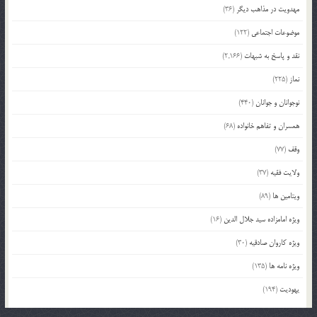
مهدویت در مذاهب دیگر
(36)
موضوعات اجتماعی
(122)
نقد و پاسخ به شبهات
(2,166)
نماز
(225)
نوجوانان و جوانان
(440)
همسران و تفاهم خانواده
(68)
وقف
(77)
ولایت فقیه
(37)
ویتامین ها
(89)
ویژه امامزاده سید جلال الدین
(16)
ویژه کاروان صادقیه
(30)
ویژه نامه ها
(135)
یهودیت
(194)