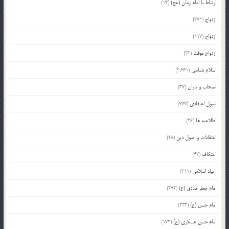
ارتباط با امام زمان (عج)
(14)
ازدواج
(371)
ازدواج
(117)
ازدواج موقت
(32)
اسلام شناسی
(2,661)
اصحاب و یاران
(37)
اصول اعتقادی
(777)
اطلاعیه ها
(26)
اعتقادات و اصول دین
(28)
اعتکاف
(43)
اعیاد اسلامی
(211)
امام جعفر صادق (ع)
(372)
امام حسن (ع)
(233)
امام حسن عسکری (ع)
(172)