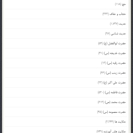
حج
(118)
حجاب و عفاف
(333)
حدیث
(1,737)
حدیث شناسی
(97)
حضرت ابوالفضل (ع)
(54)
حضرت خدیجه (س)
(41)
حضرت رقیه (س)
(13)
حضرت زینب (س)
(66)
حضرت علی اکبر (ع)
(23)
حضرت فاطمه (س)
(530)
حضرت محمد (ص)
(613)
حضرت معصومه (س)
(45)
حکایت ها
(2,244)
حکایت های آموزنده
(749)