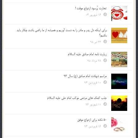
تجارت پُرسود ازدواج موقت !
16 شهریور 04
براي اينكه دل پدر و مادر را به دست آوريم و هميشه از ما راضي باشند چكار بايد
بكنيم؟
23 تیر 95
زیارت نامه امام صادق علیه السلام
28 مرداد 95
مراسم شهادت امام صادق (ع) سال 93
10 فروردین 94
جذب کمک های مردمی موکب امام علی علیه السلام
11 شهریور 96
50 نکته برای ازدواج موفق
16 فروردین 94