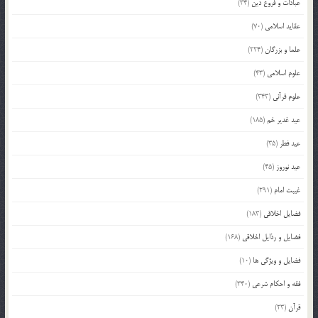
عبادات و فروع دین
(34)
عقاید اسلامی
(70)
علما و بزرگان
(224)
علوم اسلامی
(43)
علوم قرآنی
(343)
عید غدیر خم
(185)
عید فطر
(35)
عید نوروز
(45)
غیبت امام
(291)
فضایل اخلاقی
(183)
فضایل و رذایل اخلاقی
(168)
فضایل و ویژگی ها
(10)
فقه و احکام شرعی
(340)
قرآن
(23)