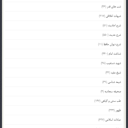
شب های قدر
(46)
شبهات اخلاقی
(217)
شرح احادیث
(51)
شرح حدیث
(550)
شرح دیوان حافظ
(11)
شناخت امام
(440)
شهید دستغیب
(38)
شیخ مفید
(42)
شیعه شناسی
(69)
صحیفه سجادیه
(4)
طب سنتی و گیاهی
(147)
ظهور
(334)
عبادات اسلامی
(627)