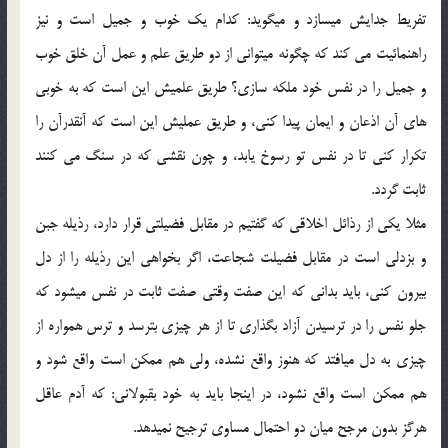
تفريط جدايش ميسازد و ميگويد: كدام يك خوب و جميل است و نيز
راهنمائيت مي كند كه چگونه ميتواني از دو طريق علم و عمل آن خلق خوب
و جميل را در نفس خود ملكه سازي؟ طريق علميش اين است كه به خوبي
هاي آن اذعان و ايمان پيدا كني، و طريق عمليش اين است كه آنقدرآن را
تكرار كني تا در نفس تو رسوخ يابد، و چون نقشي كه در سنگ مي كنند
ثابت گردد.
مثلا يكي از رذائل اخلاقي كه گفتيم در مقابل فضيلتي قرار دارد، رذيله جبن
و بزدلي است در مقابل فضيلت شجاعت، اگر بخواهي اين رذيله را از دل
بيرون كني، بايد بداني كه اين صفت وقتي صفت ثابت در نفس ميشود كه
جلو نفس را در ترسيدن آزاد بگذاري تا از هر چيزي بترسد و ترس همواره از
چيزي به دل ميافتد كه هنوز واقع نشده، ولي هم ممكن است واقع شود و
هم ممكن است واقع نشود، در اينجا بايد به خود بقبولاني: كه آدم عاقل
هرگز بدون مرجح ميان دو احتمال مساوي ترجيح نميدهد.