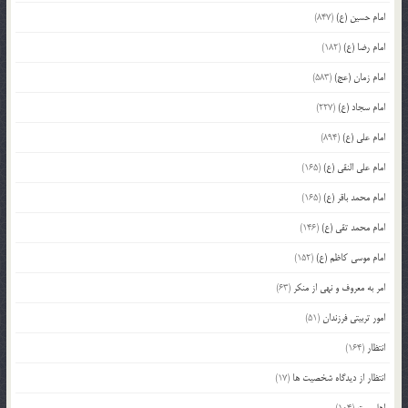
امام حسین (ع)
(847)
امام رضا (ع)
(182)
امام زمان (عج)
(583)
امام سجاد (ع)
(227)
امام علی (ع)
(894)
امام علی النقی (ع)
(165)
امام محمد باقر (ع)
(165)
امام محمد تقی (ع)
(146)
امام موسی کاظم (ع)
(152)
امر به معروف و نهی از منکر
(63)
امور تربیتی فرزندان
(51)
انتظار
(164)
انتظار از دیدگاه شخصیت ها
(17)
اهل بیت
(104)