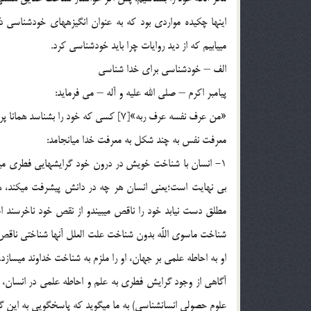
اينها چكيده مواردي بود كه به عنوان انگيزه‏هاي خودشناسي ذ
مي‏يابيم كه از ديد روايات چرا بايد خودشناسي كرد.
الف – خودشناسي براي خدا شناسي
پيامبر اكرم – صلي الله عليه و آله – مي فرمايد:
«من عرف نفسه عرف ربه»[7] كسي كه خود را بشناسد همانا پروردگارش را شناخته است.
معرفت نفس به چند شكل به معرفت خدا مي‏انجامد:
1- انسان با شناخت خويش در درون خود گرايشهايي فطري مي‏
بي نهايت است؛يعني انسان هر چه در دانش پيشرفت مي‏كند، ه
مطلق دست نيابد خود را ناقص مي‏بيندو از نقص خود ناخرسند اس
شناخت ماسوي اللَّه بدون شناخت علت العلل آنها شناختي ناقص
او به احاطه علمي بر جهان، او را ملزم به شناخت خداوند مي‏سازد.
آگاهي از وجود گرايش فطري به علم و احاطه علمي در انسان
علوم حصولي انسان‏شناسي) به ما مي‏گويد كه پاسخگويي به اي