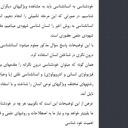
خودشناسي به انسان‏شناسي بايد به مشاهده ويژگي‏هاي ديگرا
شناسيم. در صورتي كه اين مرحله تكميلي را انجام دهيم، انس
انسان‏شناسي به روش اخير را انسان شناسي شهودي مي‏نامي
شهودي علمي حضوري است.
با اين توضيحات پاسخ سؤال مذكور معلوم مي‏شود: انسان‏شناسي
درون نگري در شناختن انسان استفاده كرد.
همان گونه كه مي‏توان خودشناسي درون نگرانه را مقدمه‏اي بر
فيزيولوژي انساني و انتروپولوژي) و انسان‏شناسي نقلي (يا وحيان
رشته‏هاي مختلف ويژگي‏هاي نوعي انسان را شناخت و با استفا
نايل آمد.
غرض از اين توضيحات اين است كه بگوييم: هر چه در خودشناس
ما يقيني‏تر خواهد بود و نياز ما به اصطلاحات و روش‏هاي علمي و
اهميت خود شناسي