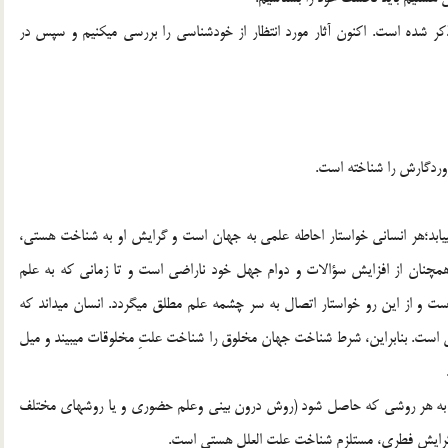
كر شده است. اكنون آثار مورد انتظار از خودشناسي را بررسي مي‏كنيم و سپس در
يابد؛هر انساني خواستار احاطه علمي به جهان است و گرايش او به شناخت هستي،
مچنان از افزايش سؤالات و دوام جهل خود ناراضي است و تا زماني كه به علم
ت و از اين رو خواستار اتصال به سر چشمه علم مطلق مي‏گردد. انسان مي‏داند كه
 است. بنابراين، شرط شناخت جهان مخلوق را شناخت علتِ مخلوقات مي‏بيند و ميل
، به هر روشي كه حاصل شود (روش درون بيني وعلم حضوري و يا روشهاي مختلف
ن گرايش فطري، مستلزم شناخت علت العلل هستي است.