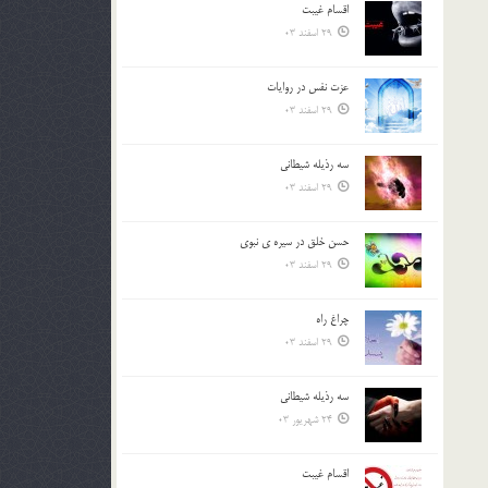
اقسام غيبت
بالا
29 اسفند 03
و
پایین
استفاده
عزت نفس در روايات
کنید.
29 اسفند 03
سه رذیله شیطانی
29 اسفند 03
حسن خلق در سيره ي نبوي
29 اسفند 03
چراغ راه
29 اسفند 03
سه رذیله شیطانی
24 شهریور 03
اقسام غيبت