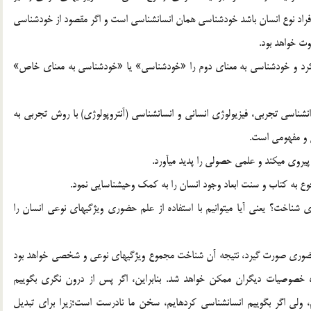
راد نوع انسان باشد خودشناسي همان انسان‏شناسي است و اگر مقصود از خودشناسي
وت خواهد بود.
يم كرد و خودشناسي به معناي دوم را «خودشناسي» يا «خودشناسي به معناي خاص»
نشناسي تجربي، فيزيولوژي انساني و انسان‏شناسي (آنتروپولوژي) با روش تجربي به
ي و مفهومي است.
وي مي‏كند و علمي حصولي را پديد مي‏آورد.
جوع به كتاب و سنت ابعاد وجود انسان را به كمك وحي‏شناسايي نمود.
 شناخت؟ يعني آيا مي‏توانيم با استفاده از علم حضوري ويژگي‏هاي نوعي انسان را
 حضوري صورت گيرد، نتيجه آن شناخت مجموع ويژگيهاي نوعي و شخصي خواهد بود
ه خصوصيات ديگران ممكن خواهد شد. بنابراين، اگر پس از درون نگري بگوييم
ولي اگر بگوييم انسان‏شناسي كرده‏ايم، سخن ما نادرست است؛زيرا براي تبديل