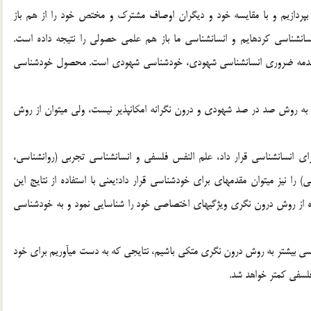
ن بپردازيم و با مقايسه خود و ديگران اوصاف مشترك و مختص خود را از هم باز
ان‏شناسي كرده‏ايم و انسان‏شناسي ما باز هم علمي حصولي را نتيجه داده است.
م. مقدمه ضروري انسان‏شناسي شهودي، خودشناسي شهودي است. محصول خودشناسي
 به روش صد در صد شهودي و درون نگرانه امكان‏پذير نيست، ولي مي‏توان از روش
اي انسان‏شناسي قرار داد، علم النفس فلسفي و انسان‏شناسي تجربي (روان‏شناسي،
ي) را نيز مي‏توان مقدمه‏اي براي خودشناسي قرار داد؛يعني با استفاده از نتايج اين
ده از روش درون نگري ويژگي‏هاي اختصاصي خود را شناسايي نمود و به خودشناسي
ي بيشتر به روش درون نگري متكي باشيم، نتايجي كه به دست مي‏آوريم براي خود
 فلسفي كمتر خواهد شد.