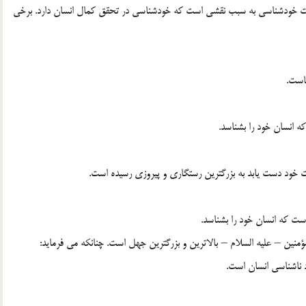
يت خودشناسي به سبب نقشي است كه خودشناسي در تحقق كمال انسان دارد. برخي
ؤمنين – عليه السلام – بالاترين و بزرگترين جهل است. چنانكه مي فرمايد: