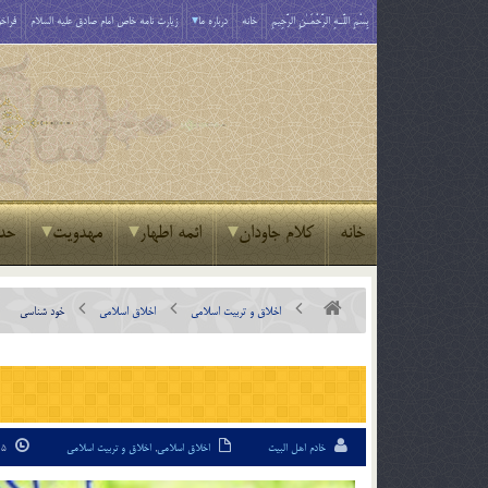
بِسْمِ اللَّـهِ الرَّحْمَـٰنِ الرَّحِيمِ
خانه
درباره ما
زیارت نامه خاص امام صادق علیه السلام
فراخو
خانه
کلام جاودان
ائمه اطهار
مهدویت
حد
اخلاق و تربیت اسلامی
اخلاق اسلامی
خود شناسی
خادم اهل البیت
اخلاق اسلامی
,
اخلاق و تربیت اسلامی
5 فروردین 94