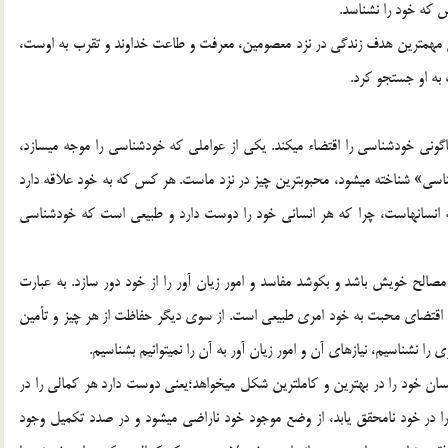
ون مهمترين هدف زندگي در نزد معصومين، معرفت و طاعت خداوند و تقرب به اوست،
 به او جستجو كرد.
وني خودشناسي را اقتضاء مي‏كند. يكي از عواملي كه خودشناسي را موجه مي‏سازد،
ي» شناخته مي‏شود، محبوبترين چيز در نزد ماست. هر كس كه به خود علاقه دارد
سانهاست، چرا كه هر انساني خود را دوست دارد و طبيعي است كه خودشناسي
صالح خويش باشد و بكوشد مفاسد و امور زيان آور را از خود دور سازد. به عبارت
ه اقتضاي محبت به خود امري طبيعي است. از سوي ديگر حفاظت از هر چيز و تأمين
ا نشناسيم، نيازهاي آن و امور زيان آور به آن را نمي‏توانيم بشناسيم.
ان خود را در بهترين و كاملترين شكل مي‏خواهد؛يعني دوست دارد هر كمالي را در
 در خود نامحقق يابد، از وضع موجود خود ناراضي مي‏شود و در صدد تكميل وجود