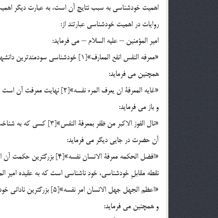
اهميت خودشناسي به سبب نتايج آن است، به عبارت ديگر اهم
روايات در اهميت خودشناسي عبارتند از:
امير المؤمنين – عليه السلام – مي فرمايد:
«معرفه النفس انفع المعارف»[1] خودشناسي سودمندترين دانشهاست.
همچنين مي فرمايد:
«غايه المعرفة ان يعرف المرء نفسه»[2] نهايت معرفت آن است كه انسان خود را بشناسد.
و باز مي فرمايد:
«نال الفوز الاكبر من ظفر بمعرفة النفس»[3] كسي كه به شناخت خود دست يابد به بزرگترين رستگاري و پيروزي رسيده است.
آن حضرت در جايي ديگر مي فرمايد:
«افضل الحكمه معرفة الانسان نفسه»[4] بزرگترين حكمت آن است كه انسان خود را بشناسد.
نقطه مقابلِ خودشناسي، خود ناشناسي است كه به عقيده امير الم
«اعظم الجهل جهل الانسان امر نفسه»[5] بزرگ‏ترين ناداني خود ناشناسي انسان است.
و همچنين مي فرمايد: