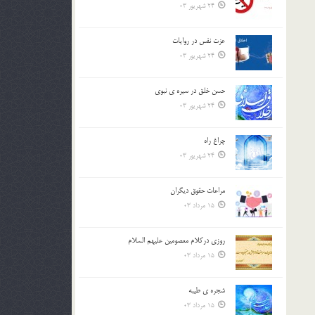
24 شهریور 03
عزت نفس در روايات
24 شهریور 03
حسن خلق در سيره ي نبوي
24 شهریور 03
چراغ راه
24 شهریور 03
مراعات حقوق ديگران
15 مرداد 03
روزي دركلام معصومين عليهم السلام
15 مرداد 03
شجره ي طيبه
15 مرداد 03