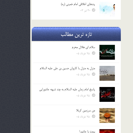
پندهاي اخلاقي امام خميني (ره)
30 تیر 03
تازه ترین مطالب
سلام ای هلال محرم
25 خرداد 05
منزل به منزل با کاروان حسین بن علی علیه السلام
25 خرداد 05
پاسخ امام زمان علیه السلام به چند شبهه عاشورایی
25 خرداد 05
من سرزمین کربلا
25 خرداد 05
بیعت با عاشورا