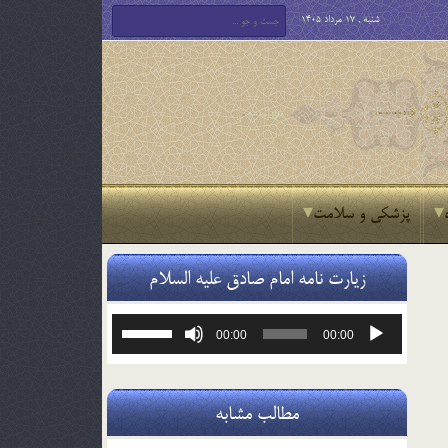
شنبه , 17 مرداد 1405
پزشکی و سلامت
زیارت نامه امام صادق علیه السلام
پخش‌کننده
برای
00:00
00:00
صوت
افزایش
یا
کاهش
صدا
مطالب مشابه
از
کلیدهای