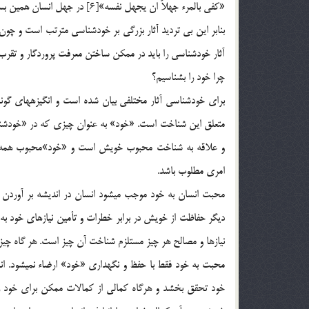
«كفي بالمرء جهلاً ان يجهل نفسه»[6] در جهل انسان همين بس كه خود را نشناسد.
بنابر اين بي ترديد آثار بزرگي بر خودشناسي مترتب است و چ
آثار خودشناسي را بايد در ممكن ساختن معرفت پروردگار و تقرب
چرا خود را بشناسيم؟
براي خودشناسي آثار مختلفي بيان شده است و انگيزه‏هاي گوناگ
متعلق اين شناخت است. «خود» به عنوان چيزي كه در «خودشناس
و علاقه به شناخت محبوب خويش است و «خود»محبوب همه ان
امري مطلوب باشد.
محبت انسان به خود موجب مي‏شود انسان در انديشه بر آوردن م
ديگر حفاظت از خويش در برابر خطرات و تأمين نيازهاي خود ب
نيازها و مصالح هر چيز مستلزم شناخت آن چيز است. هر گاه چيزي ر
محبت به خود فقط با حفظ و نگهداري «خود» ارضاء نمي‏شود. انس
خود تحقق بخشد و هرگاه كمالي از كمالات ممكن براي خود را