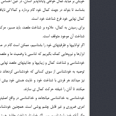
خويش بر مي‏آيد.كمال خواهي پايان‏ناپذير انسان، در عين احساس
بشناسد تا بتواند در جهت كمال خود گام بردارد و كمالاتي ناي
كمال نهايي خود فرع شناخت خود است.
براي رسيدن به كمال، علاوه بر شناخت مقصد، بايد مسير، مر
شناخت آن موجود متوقف است.
اگر تواناييها و ظرفيتهاي خود را بشناسيم، ممكن است گام در م
ابزارها و نيروهايي كمك بگيريم كه تناسبي با وضعيت ما و مقصد 
خودشناسي و شناخت كمال و زيباييها و جذابيتهاي مقصد نهايي انسا
توصيه به خودشناسي از سوي كساني كه خودشناسي كرده‏اند دان
نيز مي‏دانند هر فردي با شناخت خود و غايت هستي خود بيش 
مي‏كنند تا آنان را شيفته حركت كمال ي سازند.
خودشناسي به خداشناسي مي‏انجامد و خداشناسي در واقع اصلي
امري ضروري و غير قابل چشم پوشي است. همچنين خودشناسي
مگر آنكه خود را بشناسيم. پس اگر خواستار شناخت حقايق هستي