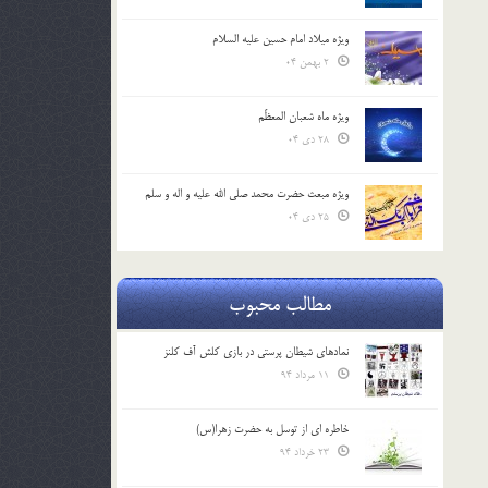
ویژه میلاد امام حسین علیه السلام
2 بهمن 04
ویژه ماه شعبان المعظّم
28 دی 04
ویژه مبعث حضرت محمد صلی الله علیه و اله و سلم
25 دی 04
مطالب محبوب
نمادهای شیطان پرستی در بازی کلش آف کلنز
11 مرداد 94
خاطره ای از توسل به حضرت زهرا(س)
23 خرداد 94