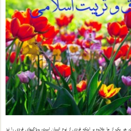
. هر يك از ما علاوه بر اينكه فردي از نوع انسان است، ويژگيهاي فردي را نيز