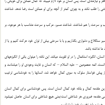
 فقر و نيازمندي است. پس انسان بر خود لازم مي‏بيند كه كمال ممكن براي خويش را
افتني را طلب نكند و به چيزي كمتر از آنچه براي او ممكن است رضا ندهد. شناخت
كب و سرعت را هم شناخت. شناخت مسير، مركب و سرعت متناسب با هر موجود، بر
سير سنگلاخ و دشواري بگذاريم و يا با سرعتي بيش از توان خود حركت كنيم و يا از
ما نداشته باشد.
ن، انگيزه استكمال را در او تقويت مي‏كند. اين نكته را مي‏توان يكي از انگيزه‏هاي
ست. ائمه معصومين – عليه السلام – كه انسان و غايت وجودي او را مي‏شناسد و
از پيش خواستار سلوك به سوي كمال خواهد شد، انسانها را به خودشناسي ترغيب
‏ترين مقدمه كمال و بلكه خود كمال انسان است. پس خودشناسي براي كمال انسان
 مقدمه ضروري هر شناختي است؛يعني هيچ شناختي براي انسان حاصل نمي‏شود
 هستيم بايد نخست خود را بشناسيم.