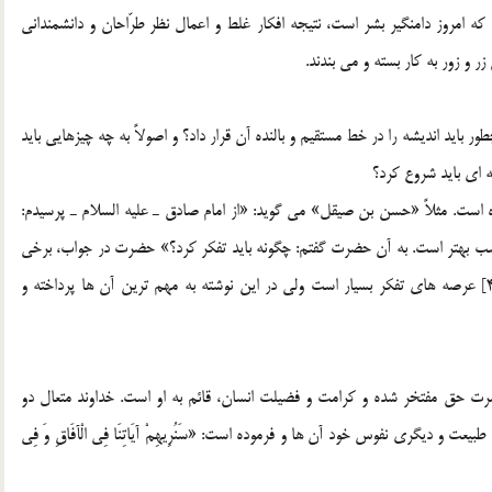
 امروز دامنگير بشر است، نتيجه افکار غلط و اعمال نظر طرّاحان و دانشمنداني
و زور به کار بسته و مي بندند.
ر بايد انديشه را در خط مستقيم و بالنده آن قرار داد؟ و اصولاً به چه چيزهايي بايد
 اي بايد شروع کرد؟
 است. مثلاً «حسن بن صيقل» مي گويد: «از امام صادق ـ عليه السلام ـ پرسيدم:
ب بهتر است. به آن حضرت گفتم: چگونه بايد تفکر کرد؟» حضرت در جواب، برخي
از زمينه هاي تفکر صحيح را بدو نشان داده و معرفي کردند.[4] عرصه هاي تفکر بسيار است ولي در اين نوشته به مهم ترين آن ها پرداخته و
 حق مفتخر شده و کرامت و فضيلت انسان، قائم به او است. خداوند متعال دو
و ديگري نفوس خود آن ها و فرموده است: «سَنُرِيهِمْ آيَاتِنَا فِي الْآفَاقِ وَ فِي