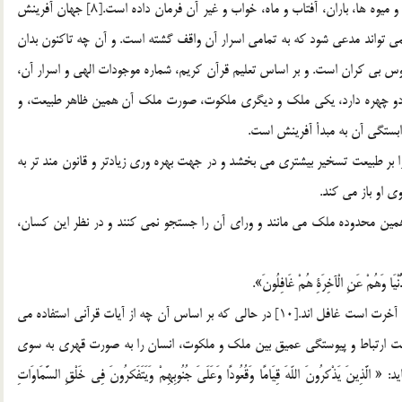
در جزء جزء آن، مانند زنبور عسل، شتر، کوه ها و نهرها، درختان و ميوه ها، باران، آفتاب و ماه، خواب و غير آن فرمان داده است.[8] جهان آفرينش
ي تواند مدعي شود که به تمامي اسرار آن واقف گشته است. و آن چه تاکنون بدان
وس بي کران است. و بر اساس تعليم قرآن کريم، شماره موجودات الهي و اسرار آن،
م جهان طبيعت دو چهره دارد، يکي ملک و ديگري ملکوت، صورت ملک آن همين ظاهر طبيعت، و
بستگي آن به مبدأ آفرينش است.
را بر طبيعت تسخير بيشتري مي بخشد و در جهت بهره وري زيادتر و قانون مند تر به
ي او باز مي کند.
همين محدوده ملک مي مانند و وراي آن را جستجو نمي کنند و در نظر اين کسان،
ا وَهُمْ عَنِ الْآخِرَةِ هُمْ غَافِلُونَ».
آنان جز ظاهري از زندگي دنيا نمي دانند و از وراي آن که جهان آخرت است غافل اند.[10] در حالي که بر اساس آن چه از آيات قرآني استفاده مي
هت ارتباط و پيوستگي عميق بين ملک و ملکوت، انسان را به صورت قهري به سوي
ْکرُونَ اللّهَ قِيَامًا وَقُعُودًا وَعَلَىَ جُنُوبِهِمْ وَيَتَفَکرُونَ فِي خَلْقِ السَّمَاوَاتِ