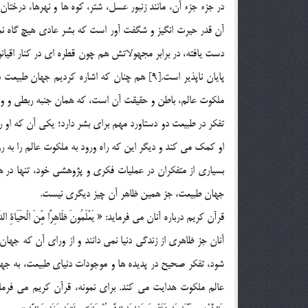
آن قدر حيرت انگيز و شگفت آور است که بشر عادي هيچ گاه نم
دست يافته، در برابر مجهولاتش هم چون قطره اي در کنار اقيان
پايان ناپذير است.[9] هم چنان که اشاره کردي
ملکوت عالم، باطن و حقيقت آن است، که همان جنبه ربطي و وا
تفکر در طبيعت دو دستاورد مهم براي بشر دارد؛ يکي آن که او 
او کمک مي کند و ديگر اين که راه ورود به ملکوت عالم را به رو
بسياري از متفکران در عمليات فکري و پژوهشي خود، تنها در 
جهان طبيعت، جز همين ظاهر آن چيز ديگري نيست.
قرآن کريم درباره آنان مي فرمايد: « يَعْلَمُونَ ظَاهِرًا مِّنَ الْحَيَاةِ الدُّنْيَ
شود، تفکر صحيح در پديده ها و موجودات دنياي طبيعت، به ج
عالم ملکوت هدايت مي کند. براي نمونه، قرآن کريم مي فرمايد: « الَّذِينَ يَذ