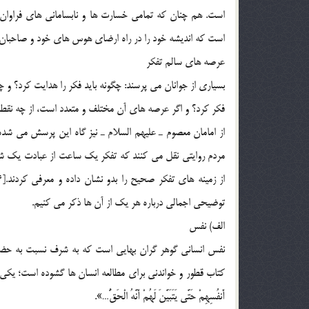
است. هم چنان که تمامي خسارت ها و نابساماني هاي فراوان که
است که انديشه خود را در راه ارضاي هوس هاي خود و صاحبان زر 
عرصه هاي سالم تفکر
بسياري از جوانان مي پرسند: چگونه بايد فکر را هدايت کرد؟ و چطو
فکر کرد؟ و اگر عرصه هاي آن مختلف و متعدد است، از چه نقطه
از امامان معصوم ـ عليهم السلام ـ نيز گاه اين پرسش مي شده
مردم روايتي نقل مي کنند که تفکر يک ساعت از عبادت يک ش
توضيحي اجمالي درباره هر يک از آن ها ذکر مي کنيم.
الف) نفس
نفس انساني گوهر گران بهايي است که به شرف نسبت به حضرت
کتاب قطور و خواندني براي مطالعه انسان ها گشوده است؛ يکي طبيعت 
أَنفُسِهِمْ حَتَّى يَتَبَيَّنَ لَهُمْ أَنَّهُ الْحَقُّ…».