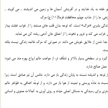
خفته به ياد خدايند و در آفرينش آسمان ها و زمين مي انديشند ـ مي گويند ـ
ا را از عذاب جهنّم محافظت فرما![11] ج) مرگ
زندگي بشري «مرگ» است، که توجه بدان قلب هاي مستعد را از خواب غفلت بيدار
خراب مي کند و غرور و نخوت را از اعماق جان آدمي ريشه کن مي نمايد.
و جدا شدن از علايق خويش مي دانند. در صورتي که مرگ خاتمه زندگي نيست بلکه
ست.
د و در سطحي بسيار بالاتر و شفّاف تر، از مواهب عالم ارواح بهره مند مي شود؛
عمل صالح ندارد.
 توجه و انديشه نسبت به پايان زندگي باز مي دارد، عکس آن نيز صادق است. زيرا
سبت به مادّه پرستي و تبعيت از هوا باز مي دارد، و از توجّه اضافي به ظواهر عالم
شتري براي رسيدگي به مسائل اصلي حيات و روي آوري به کمالات معنوي و انساني