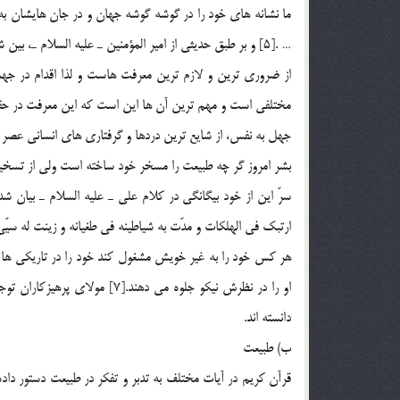
ما نشانه هاي خود را در گوشه گوشه جهان و در جان هايشان به آ
از ضروري ترين و لازم ترين معرفت هاست و لذا اقدام در جهت
مختلفي است و مهم ترين آن ها اين است که اين معرفت در حقي
جهل به نفس، از شايع ترين دردها و گرفتاري هاي انساني عصر
بشر امروز گر چه طبيعت را مسخر خود ساخته است ولي از تسخير خ
سرّ اين از خود بيگانگي در کلام علي ـ عليه السلام ـ بيان
ارتبک في الهلکات و مدّت به شياطينه في طغيانه و زينت له سيّي
هر کس خود را به غير خويش مشغول کند خود را در تاريکي ها سر
او را در نظرش نيکو جلوه مي ده
دانسته اند.
ب) طبيعت
قرآن کريم در آيات مختلف به تدبر و تفکر در طبيعت دستور داد