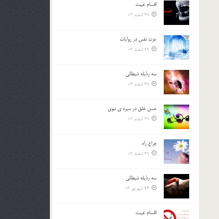
اقسام غيبت
بالا
29 اسفند 03
و
پایین
استفاده
عزت نفس در روايات
کنید.
29 اسفند 03
سه رذیله شیطانی
29 اسفند 03
حسن خلق در سيره ي نبوي
29 اسفند 03
چراغ راه
29 اسفند 03
سه رذیله شیطانی
24 شهریور 03
اقسام غيبت