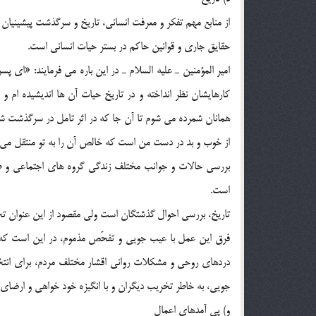
از منابع مهم تفکر و معرفت انساني، تاريخ و سرگذشت پيشينيان 
حقايق جاري و قوانين حاکم در بستر حيات انساني است.
امير المؤمنين ـ عليه السلام ـ در اين باره مي فرمايند: «اي 
کارهايشان نظر انداخته و در تاريخ حيات آن ها انديشيده ام و
همانان شمرده مي شوم تا آن جا که در اثر تامل در سرگذشت شان، گو
از خوب و بد در دست من است که خالص آن را به تو منتقل مي کنم».[12] هـ ) حا
بررسي حالات و جوانب مختلف زندگي گروه هاي اجتماعي و طبق
است.
تاريخ، بررسي احوال گذشتگان است ولي مقصود از اين عنوان ت
فرق اين عمل با عيب جويي و تفحّص مذموم، در اين است که ا
دردهاي روحي و مشکلات رواني اقشار مختلف مردم، براي انتخ
جويي، به خاطر تخريب ديگران و با انگيزه خود خواهي و ارضا
و) پي آمدهاي اعمال