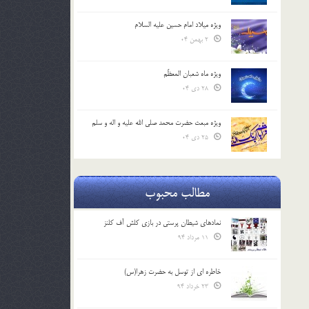
ویژه میلاد امام حسین علیه السلام
2 بهمن 04
ویژه ماه شعبان المعظّم
28 دی 04
ویژه مبعث حضرت محمد صلی الله علیه و اله و سلم
25 دی 04
مطالب محبوب
نمادهای شیطان پرستی در بازی کلش آف کلنز
11 مرداد 94
خاطره ای از توسل به حضرت زهرا(س)
23 خرداد 94