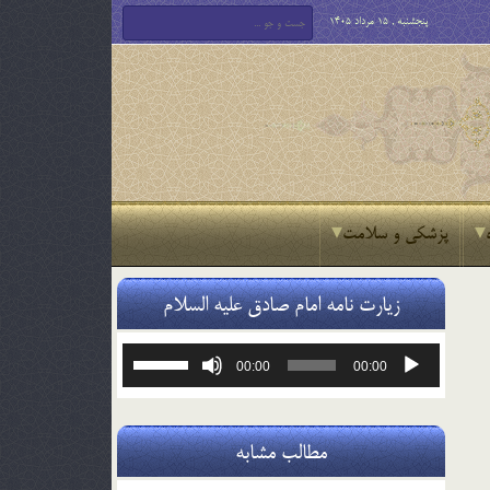
پنجشنبه , 15 مرداد 1405
پزشکی و سلامت
زیارت نامه امام صادق علیه السلام
پخش‌کننده
برای
00:00
00:00
صوت
افزایش
یا
کاهش
صدا
مطالب مشابه
از
کلیدهای