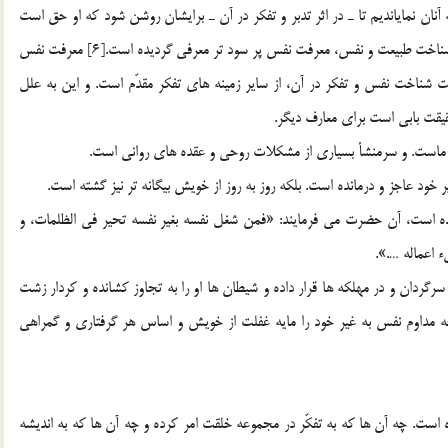
نان نمايانديم تا ـ در اثر تدبر و تفکر در آن ـ برايشان روشن شود که او حق است
… .[5] و بر طبق حديثي از امير المؤمنين ـ عليه السلام ـ، بين شناخت طبيعت و نفس، معرفت نفس پر سود تر معرفي گرديده است.[6] معرفت نفس
 شناخت نفس و تفکر در آن، از ساير زمينه هاي تفکر مقدّم است. و اين به علل
قت بابي است براي معارف ديگر.
 ماست. و سرمنشأ بسياري از مشکلات روحي و عقده هاي رواني است.
ود عاجز و درمانده است. بلکه روز به روز از خويش بيگانه تر نيز گشته است.
 شده است، آن حضرت مي فرمايند: «فمن شغل نفسه بغير نفسه تحير في الظلمات، و
ء اعماله ….».
گردان و در مهلکه ها قرار داده و شيطان ها او را به تجاوز کشانده و کردار زشت
ند.[7] مولاي پرهيزکاران توجه مداوم نفس به غير خود را مايه غفلت از خويش و اساس هر گرفتاري و گمراهي
ه است. چه آن ها که به تفکّر در مجموعه خلقت امر کرده و چه آن ها که به انديشه