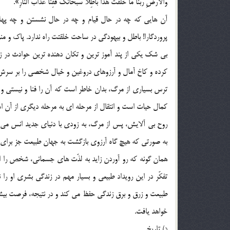
وَالأَرْضِ رَبَّنَا مَا خَلَقْتَ هَذا بَاطِلاً سُبْحَانَک فَقِنَا عَذَابَ النَّارِ».
آن هايي که چه در حال قيام و چه در حال نشستن و چه پهلو 
پروردگارا! باطل و بيهودگي در ساحت خلقتت راه ندارد. پاک و منزهي. م
بي شک يکي از پند آموز ترين و تکان دهنده ترين حوادث در 
کرده و کاخ آمال و آرزوهاي دروغين و خيال شخصي را بر سرش 
ترس بسياري از مرگ، بدان خاطر است که آن را فنا و نيستي 
کمال حيات است و انتقال از مرحله اي به مرحله ديگري از آن ا
روح بي آلايش، پس از مرگ، به زودي با دنياي جديد انس مي گير
به صورتي که هيچ گاه آرزوي بازگشت به جهان طبيعت جز براي 
همان گونه که رو آوردن زايد به لذّت هاي جسماني، شخص را از
تفکّر در اين رويداد طبيعي و بسيار مهم در زندگي بشري او را ن
طبيعت و زرق و برق زندگي حفظ مي کند و در نتيجه، فرصت بي
خواهد يافت.
د) تاريخ