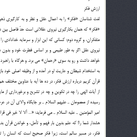
ارزش فکر
«فکر» که همان بکارگيري نيروي عقلاني است حدّ فاصل بين دو ص
متفکران، و گروه دوم: کساني که اين ابزار و سرمايه خدادادي را
نيروي عقل اگر به طور طبيعي و بر اساس فطرت خود و بدون دخ
خواهد داشت و رو به سوي «رحمان» مي برد. و هرگاه با راهبرد 
به استخدام شيطان و عاريت او در آمده و از وظيفه اصلي خود با
قرآن کريم درباره ارزش فکر، در ده ها آيه با عناوين مختلف 
رسيده از معصومان ـ عليهم السلام ـ بر جايگاه والاي آن در عر
امير المؤمنين ـ عليه السلام ـ مي فرمايد: «… ألا لا خير في قرائ
فکر، در مسير سالم است، زيرا فکر صحيح است که انسان را تعال