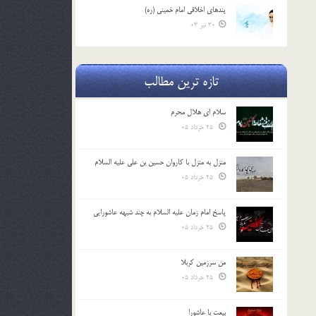
پندهاي اخلاقي امام خميني (ره)
30 تیر 03
تازه ترین مطالب
سلام ای هلال محرم
25 خرداد 05
منزل به منزل با کاروان حسین بن علی علیه السلام
25 خرداد 05
پاسخ امام زمان علیه السلام به چند شبهه عاشورایی
25 خرداد 05
من سرزمین کربلا
25 خرداد 05
بیعت با عاشورا