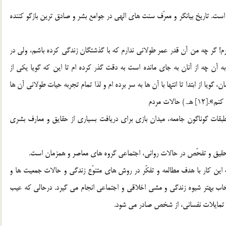
است. تاريخ بيانگر و معرّف سنت هاي الهي در جوامع بشر و صادق ترين بازگو کننده
پسرم! گر چه من آن قدر عمر طولاني ندارم که با گذشتگان زندگي کرده باشم، ولي در
 به آن چه از آنان به جاي مانده است به دقت گذر کرده ام تا اين که گويا يکي از
يا از ابتدا تا انتها با آن ها به سر برده ام و لذا تمام تجربه حيات طولاني آن ها
لات مردم
ات گوناگون جامعه، ميدان بازي براي دريافت بسياري از حقايق و معارف بشري
حقيق و تفحّص در حالات رواني، اجتماعي گروه هاي معاصر و همزمان است.
ين کار با هدف مطالعه و تفکّر در روش هاي متنوّع زندگي و حالات جمعيت ها و
اب بهتر شيوه زندگي و مشي اخلاقي و اجتماعي انجام مي گيرد. درحالي که عيب
ي تمايلات نفساني، از شخص صادر مي شود.