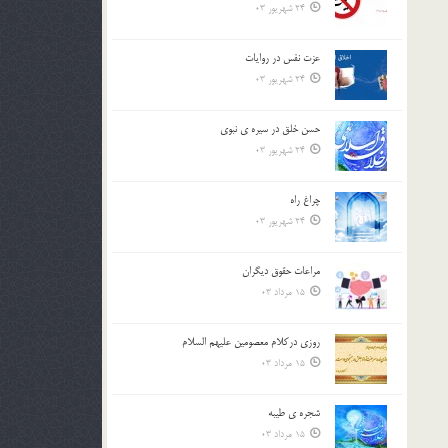
24 شهریور 03
عزت نفس در روايات
24 شهریور 03
حسن خلق در سيره ي نبوي
24 شهریور 03
چراغ راه
24 شهریور 03
مراعات حقوق ديگران
15 مرداد 03
روزي دركلام معصومين عليهم السلام
15 مرداد 03
شجره ي طيبه
15 مرداد 03