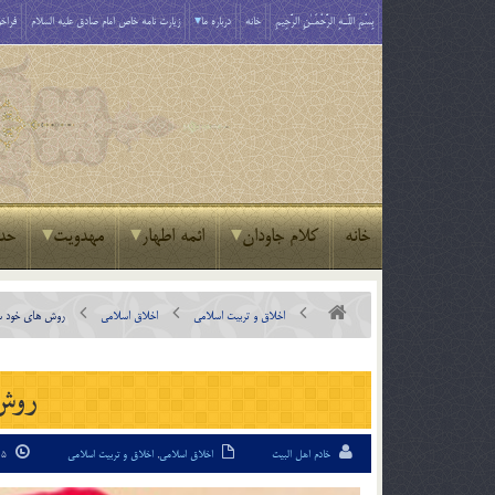
بِسْمِ اللَّـهِ الرَّحْمَـٰنِ الرَّحِيمِ
خانه
درباره ما
زیارت نامه خاص امام صادق علیه السلام
فراخو
خانه
کلام جاودان
ائمه اطهار
مهدویت
حد
اخلاق و تربیت اسلامی
اخلاق اسلامی
روش های خود س
روش 
خادم اهل البیت
اخلاق اسلامی
,
اخلاق و تربیت اسلامی
5 فروردین 94