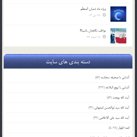
ویژه ماه شعبان المعظّم
28 دی 04
مواظب نگاهتان باشید!!!
18 اسفند 93
دسته بندی های سایت
آشنایی با صحیفه سجادیه
(56)
آشنایی با نهج البلاغه
(392)
آیت الله بهجت
(54)
آیت الله سید ابوالحسن اصفهانی
(43)
آیت الله سید علی آقا قاضی
(42)
ائمه اطهار
(5,038)