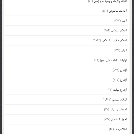
اثبات ولایت و وجود امام زمان
(73)
احادیث موضوعی
(550)
اخبار
(717)
اخلاق اسلامی
(956)
اخلاق و تربیت اسلامی
(2,836)
ادیان
(474)
ارتباط با امام زمان (عج)
(14)
ازدواج
(371)
ازدواج
(117)
ازدواج موقت
(32)
اسلام شناسی
(2,661)
اصحاب و یاران
(37)
اصول اعتقادی
(777)
اطلاعیه ها
(26)