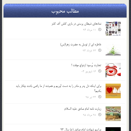
مطالب محبوب
نمادهای شیطان پرستی در بازی کلش آف کلنز
11 مرداد 94
خاطره ای از توسل به حضرت زهرا(س)
23 خرداد 94
تجارت پُرسود ازدواج موقت !
16 شهریور 04
براي اينكه دل پدر و مادر را به دست آوريم و هميشه از ما راضي باشند چكار بايد
بكنيم؟
23 تیر 95
زیارت نامه امام صادق علیه السلام
28 مرداد 95
مراسم شهادت امام صادق (ع) سال 93