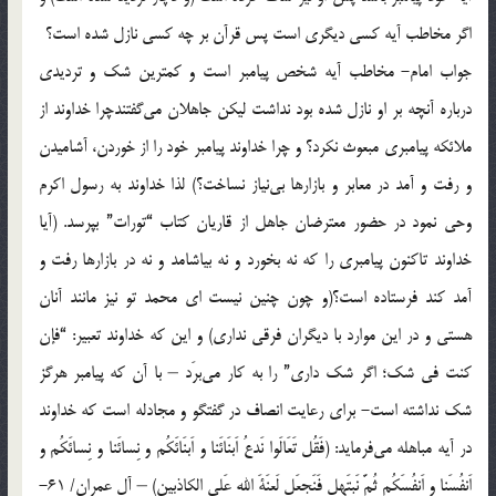
اگر مخاطب آيه كسي ديگري است پس قرآن بر چه كسي نازل شده است؟
جواب امام- مخاطب آيه شخص پيامبر است و كمترين شك و ترديدي
درباره آنچه بر او نازل شده بود نداشت ليكن جاهلان مي‌گفتندچرا خداوند از
ملائكه پيامبري مبعوث نكرد؟ و چرا خداوند پيامبر خود را از خوردن، آشاميدن
و رفت و آمد در معابر و بازارها بي‌نياز نساخت؟) لذا خداوند به رسول اكرم
وحي نمود در حضور معترضان جاهل از قاريان كتاب “تورات” بپرسد. (آيا
خداوند تاكنون پيامبري را كه نه بخورد و نه بياشامد و نه در بازارها رفت و
آمد كند فرستاده است؟(و چون چنين نيست اي محمد تو نيز مانند آنان
هستي و در اين موارد با ديگران فرقي نداري) و اين كه خداوند تعبير: “فإن
كنت في شك؛ اگر شك داري” را به كار مي‌برَد – با آن كه پيامبر هرگز
شك نداشته است- براي رعايت انصاف در گفتگو و مجادله است كه خداوند
در آيه مباهله مي‌فرمايد: (فَقُل تَعَالَوا نَدعُ اَبنَائَنا و اَبنَائَكُم و نِسائَنا و نِسائَكُم و
اَنفُسَنا و اَنفُسَكُم ثُمَّ نَبتَهِل فَنَجعَل لَعنَةَ اللهِ عَلي الكاذِبين) – آل عمران/ 61-