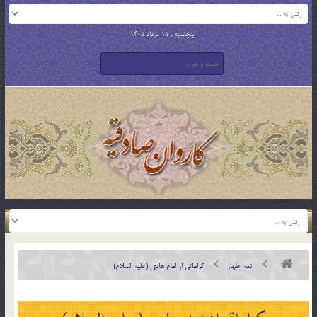
پنجشنبه , 15 مرداد 1405
ائمه اطهار
كراماتي از امام هادي (علیه السلام)