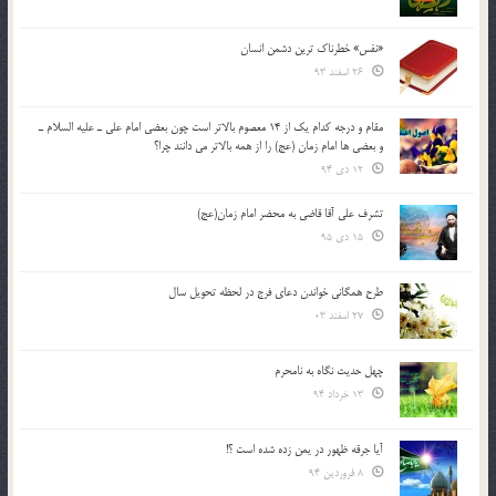
«نفس» خطرناک ترین دشمن انسان
26 اسفند 93
مقام و درجه كدام يك از 14 معصوم بالاتر است چون بعضي امام علي ـ عليه السلام ـ
و بعضي ها امام زمان (عج) را از همه بالاتر مي دانند چرا؟
12 دی 94
تشرف علي آقا قاضي به محضر امام زمان(عج)
15 دی 95
طرح همگانی خواندن دعای فرج در لحظه تحویل سال
27 اسفند 03
چهل حدیث نگاه به نامحرم
13 خرداد 94
آیا جرقه ظهور در یمن زده شده است ؟!
8 فروردین 94