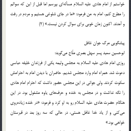
خواستم از امام هادي عليه السلام مسأله‌اي بپرسم اما قبل از اين که سوالم
را مطرح کنم، امام به من فرمود: «ما در جاي شلوغي هستيم و مردم در رفت‌
و آمدند. اکنون زمان خوبي براي سوال ‌کردن نيست.» (2)
پيشگويي مرگ جوان غافل
ابوحسين سعيد پسر سهل بصري ملّاح مي‌گويد:
روزي امام هادي عليه السلام به مجلس وليمه يکي از فرزندان خليفه عباسي
دعوت شد. همراه امام وارد مجلس شديم. حاضران با ديدن امام به احترامش
سکوت کردند. ولي جواني در اين مجلس حضور داشت که احترام امام هادي
را نگه نداشت و در مجلس به خنده و حرف‌هاي ياوه مشغول بود. در اين
هنگام حضرت هادي عليه السلام رو به او کرد و فرمود: «در خنده زياده‌روي
مي‌کني و از ياد خدا غافل هستي، در حالي که سه روز بعد در قبرستان
خواهي بود.»