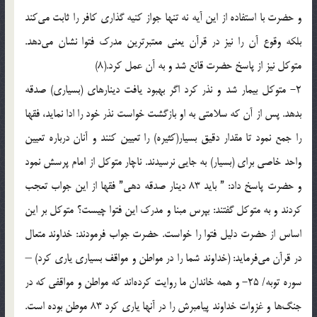
و حضرت با استفاده از اين آيه نه تنها جواز كنيه گذاري كافر را ثابت مي‌كند
بلكه وقوع آن را نيز در قرآن يعني معتبرترين مدرك فتوا نشان مي‌دهد.
متوكل نيز از پاسخ حضرت قانع شد و به آن عمل كرد.(8)
2- متوكل بيمار شد و نذر كرد اگر بهبود يافت دينارهاي (بسياري) صدقه
بدهد. پس از آن كه سلامتي به او بازگشت خواست نذر خود را ادا نمايد، فقها
را جمع نمود تا مقدار دقيق بسيار(كثيره) را تعيين كنند و آنان درباره تعيين
واحد خاصي براي (بسيار) به جايي نرسيدند. ناچار متوكل از امام پرسش نمود
و حضرت پاسخ داد: ” بايد 83 دينار صدقه دهي” ‌فقها از اين جواب تعجب
كردند و به متوكل گفتند: بپرس مبنا و مدرك اين فتوا چيست؟ متوكل بر اين
اساس از حضرت دليل فتوا را خواست. حضرت جواب فرمودند: خداوند متعال
در قرآن مي‌فرمايد: (خداوند شما را در مواطن و مواقف بسياري ياري كرد) –
سوره توبه/ 25- و همه خاندان ما روايت كرده‌اند كه مواطن و مواقفي كه در
جنگ‌ها و غزوات خداوند پيامبرش را در آنها ياري كرد 83 موطن بوده است.