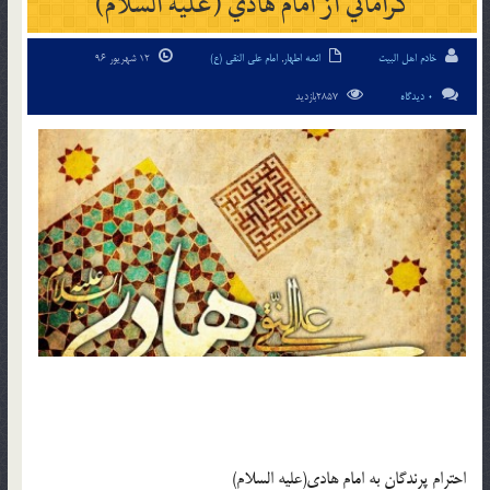
كراماتي از امام هادي (علیه السلام)
خادم اهل البیت
ائمه اطهار
,
امام علی النقی (ع)
12 شهریور 96
0 دیدگاه
2857بازدید
احترام پرندگان به امام هادي(علیه السلام)