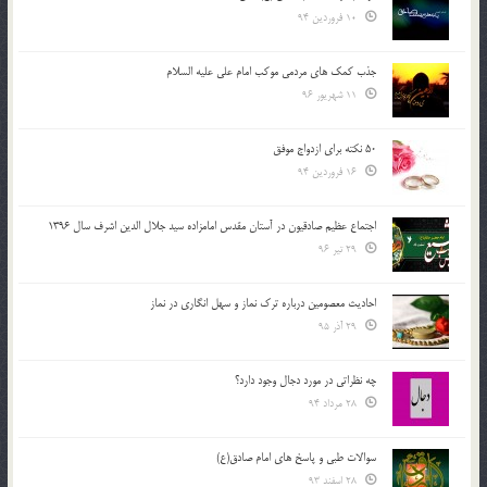
10 فروردین 94
جذب کمک های مردمی موکب امام علی علیه السلام
11 شهریور 96
50 نکته برای ازدواج موفق
16 فروردین 94
اجتماع عظیم صادقیون در آستان مقدس امامزاده سید جلال الدین اشرف سال 1396
29 تیر 96
احادیث معصومین درباره ترک نماز و سهل انگاری در نماز
29 آذر 95
چه نظراتی در مورد دجال وجود دارد؟
28 مرداد 94
سوالات طبی و پاسخ های امام صادق(ع)
28 اسفند 93