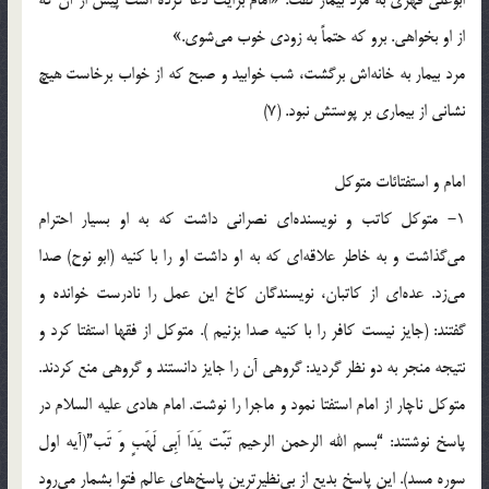
ابوعلي فهّري به مرد بيمار گفت: «امام برايت دعا کرده است پيش از آن که
از او بخواهي. برو که حتماً به ‌زودي خوب مي‌شوي.»
مرد بيمار به خانه‌اش برگشت، شب خوابيد و صبح که از خواب برخاست هيچ
نشاني از بيماري بر پوستش نبود. (7)
امام و استفتائات متوكل
1- متوكل كاتب و نويسنده‌اي نصراني داشت كه به او بسيار احترام
مي‌گذاشت و به خاطر علاقه‌اي که به او داشت او را با كنيه (ابو نوح) صدا
مي‌زد. عده‌اي از كاتبان، نويسندگان كاخ اين عمل را نادرست خوانده و
گفتند: (جايز نيست كافر را با كنيه صدا بزنيم ). متوكل از فقها استفتا كرد و
نتيجه منجر به دو نظر گرديد: گروهي آن را جايز دانستند و گروهي منع كردند.
متوكل ناچار از امام استفتا نمود و ماجرا را نوشت. امام هادي عليه السلام در
پاسخ نوشتند: “بسم الله الرحمن الرحيم تَبَّت يَدَا اَبِي لَهَبٍ وَ تَب”(آيه اول
سوره مسد). اين پاسخ بديع از بي‌نظيرترين پاسخ‌هاي عالم فتوا بشمار مي‌رود