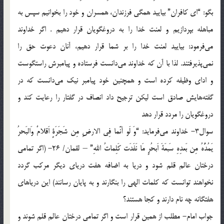
بگو: “اي كافران” بياييد همگي فرزندان، همسران و خود را بخوانيم سپس به
مباهله بپردازيم و لعنت خدا را به دروغگويان قرار دهيم . اگر خداوند
مي‌فرمود: بياييد لعنت خدا را بر شما قرار دهيم، آنان دعوت حق را
نمي‌پذيرفتند. لذا با آن كه خداوند مي‌دانست فرستاده و پيامبرش راستگوست
و اداي وظيفه كرده است و همچنين خود پيامبر نيك مي‌دانست كه در
گفته‌هايش صادق است ليكن ترجيح داد انصاف در گفتار را رعايت كند و
دروغگويان را مردد قرار دهد
سوال3- خداوند مي‌فرمايد: “وَ لَو أنَّما فِي الارضِ مِن شَجَرَةٍ اَقلامٌ وَالبَحرُ
يَمُدُّهُ مِن بَعدِهِ سَبعَةَ اَبحُرٍ مَا نَفَدَت كَلِماتُ اللهِ” – لقمان/ 26- (اگر تمامي
درختان عالم قلم شود و دريا به اضافه هفت درياي ديگر مركب گردد
نخواهند توانست كه كلمات الهي را بنگارند و به پايان رسانند) اين درياهاي
هفتگانه چه نام دارند و كجا هستند؟
جواب امام- مطلب از همين قرار است و اگر تمامي درختان عالم قلم شوند و