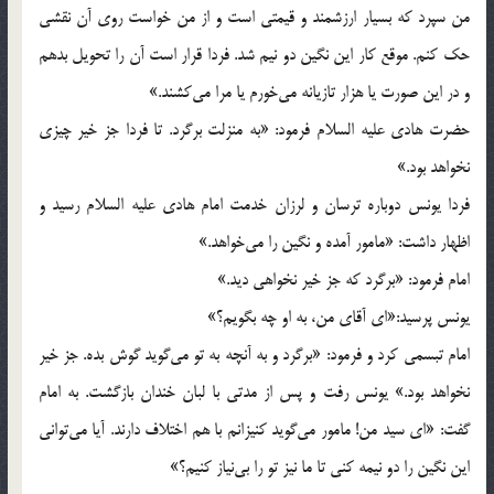
من سپرد که بسيار ارزشمند و قيمتي است و از من خواست روي آن نقشي
حک کنم. موقع کار اين نگين دو نيم شد. فردا قرار است آن را تحويل بدهم
و در اين صورت يا هزار تازيانه مي‌خورم يا مرا مي‌کشند.»
حضرت هادي عليه السلام فرمود: «به منزلت برگرد. تا فردا جز خير چيزي
نخواهد بود.»
فردا يونس دوباره ترسان و لرزان خدمت امام هادي عليه السلام رسيد و
اظهار داشت: «مامور آمده و نگين را مي‌خواهد.»
امام فرمود: «برگرد که جز خير نخواهي ديد.»
يونس پرسيد:«اي آقاي من، به او چه بگويم؟»
امام تبسمي کرد و فرمود: «برگرد و به آنچه به تو مي‌گويد گوش بده. جز خير
نخواهد بود.» يونس رفت و پس از مدتي با لبان خندان بازگشت. به امام
گفت: «اي سيد من! مامور مي‌گويد کنيزانم با هم اختلاف دارند. آيا مي‌تواني
اين نگين را دو نيمه کني تا ما نيز تو را بي‌نياز کنيم؟»