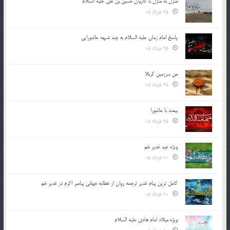
منزل به منزل با کاروان حسین بن علی علیه السلام
25 خرداد 05
پاسخ امام زمان علیه السلام به چند شبهه عاشورایی
25 خرداد 05
من سرزمین کربلا
25 خرداد 05
بیعت با عاشورا
25 خرداد 05
ویژه عید غدیر خم
10 خرداد 05
کامل ترین پیام غدیر ترجمه روان از خطابه جهانی پیامبر اکرم در غدیر خم
10 خرداد 05
ویژه میلاد امام هادی علیه السلام