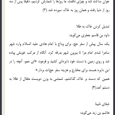
جوان ساکت شد و چيزي نگفت. ما روزها را شمارش کرديم، دقيقا پس از سه
روز از دنيا رفت و همان روز به خاک سپرده شد. (3)
تبديل كردن خاک به طلا
داود بن قاسم جعفري مي‌گويد:
يک سال پيش از سفر حج، براي وداع با امام هادي عليه السلام وارد شهر
سامرا شدم. امام مرا تا بيرون شهر بدرقه کرد. آنگاه از مرکب خويش پياده
شد و روي زمين با دست خود دايره‌اي کشيد و فرمود: «اي عمو، آنچه را در
اين دايره هست براي مخارج و هزينه سفر حج‌ات بردار.»
همين که دست بر خاک گذاشتم، شمشي به وزن دويست مثقال از طلا به
دستم آمد.(4)
شِفاي نابينا
هاشم بن زيد مي‌گويد: