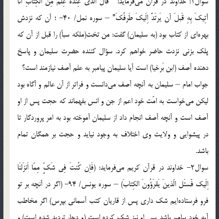
سوال1: خداوند در قرآن مي‌فرمايد: ” قَالَ الَّذي عِندَهُ عِلمٌ مِن الكِتابِ أنَا
آتِيكَ بِهِ قَبلَ أن يَرتَدَّ اِلَيكَ طَرفُكَ” – سوره نمل/ 40- ؛ آن كه نزدش
بهره‌اي از كتاب بود (به سليمان) گفت: من تخت(ملكه سبأ) را قبل از آن كه
پلك بزني نزدت حاضر خواهم كرد. سؤال كننده حضرت سليمان و پاسخ
دهنده آصف (ابن بَرخيا) است آيا سليمان پيامبر به علم آصف نيازمند است؟
جواب امام – سليمان به آنچه آصف مي‌دانست و فراتر از آن عالم و آگاه بود
ليكن مي‌خواست به امّت خود اعم از جن و انس بفهماند كه حجت پس از او
آ‎صف است و آنچه آصف انجام داد از سليمان آموخته بود به امر پروردگار تا
در پيشوايي و ولايت وي اختلاف به وجود نيايد و حجت بر همگان تمام
باشد.
سوال2- خداوند در قرآن كريم مي‌فرمايد: (فَاِن كُنتَ فِي شَكٍّ مِمّا اَنزَلنَا
اِلَيك فََسئَل الّذينَ يَقرَؤُونَ الكِتابَ) – سوره يونس/ 94- (اگر در آنچه بر تو
فرو فرستاده‌ايم شك داري پس از قاريان كتب آسماني بپرس) اگر مخاطب
آيه خود پيامبر باشد پس او نيز شك كرده است (و دچار ترديد شده است) و