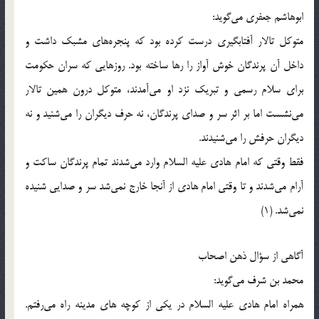
ابوهاشم جعفري مي‌گويد:
متوکل تالار آفتابگيري درست کرده بود که پنجره‌هاي مشبک داشت و
داخل آن پرندگان خوش آواز را رها ساخته بود. روزهايي که سران حکومت
براي سلام رسمي و تبريک نزد او مي‌آمدند، متوکل درون همين تالار
مي‌نشست اما بر اثر سر و صداي پرندگان، نه حرف ديگران را مي‌شنيد و نه
ديگران حرفش را مي‌شنيدند.
فقط وقتي که امام هادي عليه السلام وارد مي‌شدند تمام پرندگان ساکت و
آرام مي‌شدند و تا وقتي امام هادي از آنجا خارج نمي‌شد سر و صدايي شنيده
نمي‌شد. (1)
آگاهي از سؤال ذهن اصحاب
محمد بن شرف مي‌گويد:
همراه امام هادي عليه السلام در يکي از کوچه ‌هاي مدينه راه مي‌رفتم.