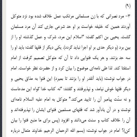
(9)
3- مرد نصراني كه با زن مسلماني مرتكب عمل خلاف شده بود نزد متوكل
آوردند همين كه خليفه خواست بر او حد شرعي جاري كند آن مرد مسلمان
گشت. يحيي بن اكثم گفت: “اسلام اين مرد، شرك و عمل گذشته او را از
بين برد (و ديگر حدي بر او اجرا نبايد گردد). يكي ديگر از فقها گفت: بايد او را
سه حد بزنند. و هر يك فتوايي داد تا آن كه متوكل تصميم گرفت از امام
استفتا كند. لذا طي نامه‌اي موضوع را بيان كرد و از حضرت نظر خواست. امام
در جواب نوشت: (بايد آنقدر او را بزنند تا بميرد) اين فتوا به مذاق يحيي و
ديگر فقها خوش نيامد، و نپذيرفتند و گفتند: “نه كتاب خدا گواه اين مدعاست
و نه سنّت پيامبر آن را تاييد مي‌كند.” متوكل به امام عليه السلام نامه‌اي
نوشت و در آن يادآور شد كه فقهاي مسلمين فتواي ايشان را نپذيرفته‌اند و
آن را خلاف كتاب و سنت مي‌دانند و افزود (پس براي ما منبع فتوا را بيان
كن)؟ امام در جواب نوشت: (بسم الله الرحمان الرحيم خداوند متعال درباره