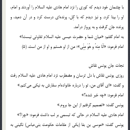
با چشمان خود ديدم که کوري را نزد امام هادي عليه السلام را آوردند و امام،
او را بينا کرد. و نيز ديدم که با گِل، پرنده‌اي درست کرد و در آن دميد، و
پرنده جان گرفت و به پرواز درآمد.
به امام گفتم: «ميان شما و حضرت عيسي عليه السلام تفاوتي نيست!»
امام فرمود: «اَنَا مِنهُ و هُوَ مِنِّي»؛ من از او هستم و او از من است. (5)
نجات جان يونس نقاش
روزي يونس نقاش با دل ترسان و مضطرب نزد امام هادي عليه السلام رفت
و گفت: «اي آقاي من، تو را درباره خانواده‌ام سفارش به نيکي مي‌کنم.»
امام فرمود: «چه خبر شده؟»
يونس گفت: «تصميم گرفتم از اين جا بروم.»
امام هادي عليه السلام در حالي که تبسمي بر لب داشت فرمود: «چرا؟»
يونس گفت: «موسي بن بغا (يکي از مقامات حکومت بني‌عباس) نگيني به