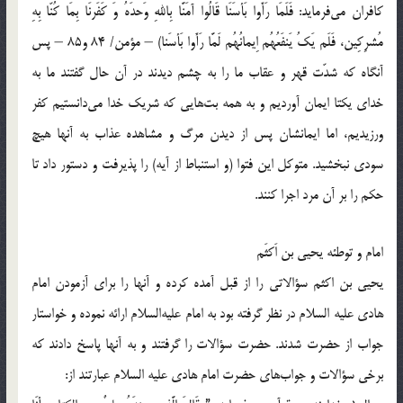
كافران مي‌فرمايد: فَلَمَا رَأَوا بَأسَنَا قَالُوا آمَنَّا بِاللهِ وَحدَهُ وَ كَفَرنَا بِمَا كُنّا بِهِ
مُشرِكِين، فَلَم يَكُ يَنفَعُهُم اِيمانُهُم لَمَّا رَأَوا بَأسَنا) – مؤمن/ 84 و85 – پس
آنگاه كه شدّت قهر و عقاب ما را به چشم ديدند در آن حال گفتند ما به
خداي يكتا ايمان آورديم و به همه بت‌هايي كه شريك خدا مي‌دانستيم كفر
ورزيديم، اما ايمانشان پس از ديدن مرگ و مشاهده عذاب به آنها هيچ
سودي نبخشيد. متوكل اين فتوا (و استنباط از آيه) را پذيرفت و دستور داد تا
حكم را بر آن مرد اجرا كنند.
امام و توطئه يحيي بن اَكثَم
يحيي بن اكثم سؤالاتي را از قبل آمده كرده و آنها را براي آزمودن امام
هادي عليه السلام در نظر گرفته بود به امام عليه‌السلام ارائه نموده و خواستار
جواب از حضرت شدند. حضرت سؤالات را گرفتند و به آنها پاسخ دادند كه
برخي سؤالات و جواب‌هاي حضرت امام هادي عليه السلام عبارتند از: