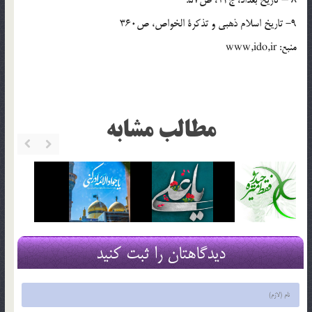
9- تاريخ اسلام ذهبي و تذكرة الخواص، ص360
منبع: www,ido,ir
مطالب مشابه
دیدگاهتان را ثبت کنید