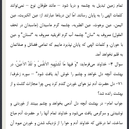
تمام زمين تبديل به چشمه و دريا شود – مانند طوفان نوح – نمي‌توانند
كلمات الهي را به پايان رسانند. امّا اين درياها عبارتند از: عين الكبريت، عين
اليمن، عين برهوت، عين الطبريه، چشمه گرم ماسيدان (ماسبدان در تحف
العقول) معروف به “سان” چشمه آب گرم افريقيه معروف به “لسنان” و عين
با حوران. و كلمات الهي كه پايان نپذيرد ماييم كه تمامي فضائل و صفاتمان
به قلم نخواهد آمد.
سوال 4- خداوند مي‌فرمايد: “وَ فيها مَا تََشتَهِيهِ الاَنفُسُ وَ تَلَذَّ الاَعيُنُ، در
بهشت آنچه دل خواهد و چشم را خوش آيد يافت شود” – سوره زخرف/
71- دل حضرت آدم نيز هواي خوردن گندم كرد پس چرا مجازات گشت و از
بهشت رانده شد؟
جواب امام- در بهشت آنچه دل آدمي بخواهد و چشم ببينند از خوردني و
نوشيدني و سرگرمي يافت مي‌شود و خداوند تمام آنها را بر حضرت آدم مباح
ساخت، اما درختي كه خداوند آدم و حوا را از نزديك شدن و خوردن ميوه آن