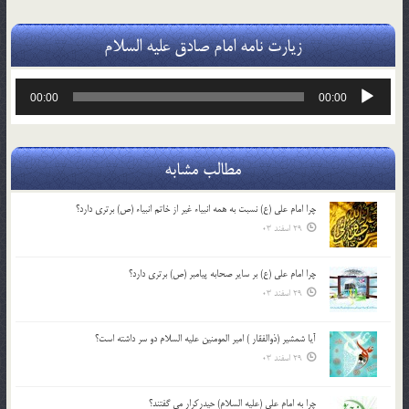
زیارت نامه امام صادق علیه السلام
پخش‌کننده
00:00
00:00
صوت
مطالب مشابه
چرا امام علی (ع) نسبت به همه انبیاء غیر از خاتم انبیاء (ص) برتری دارد؟
29 اسفند 03
چرا امام علی (ع) بر سایر صحابه پیامبر (ص) برتری دارد؟
29 اسفند 03
آیا شمشیر (ذوالفقار ) امیر المومنین علیه السلام دو سر داشته است؟
29 اسفند 03
چرا به امام علی (علیه السلام) حیدرکرار می گفتند؟