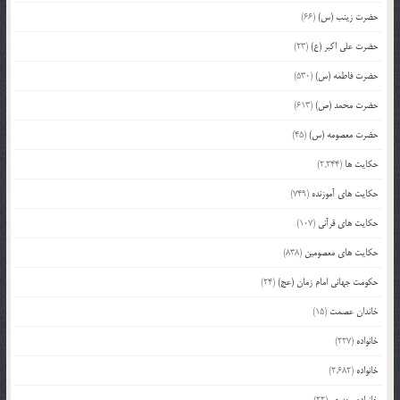
حضرت زینب (س)
(66)
حضرت علی اکبر (ع)
(23)
حضرت فاطمه (س)
(530)
حضرت محمد (ص)
(613)
حضرت معصومه (س)
(45)
حکایت ها
(2,244)
حکایت های آموزنده
(749)
حکایت های قرآنی
(107)
حکایت های معصومین
(838)
حکومت جهانی امام زمان (عج)
(24)
خاندان عصمت
(15)
خانواده
(227)
خانواده
(2,682)
خانواده مهدوی
(22)