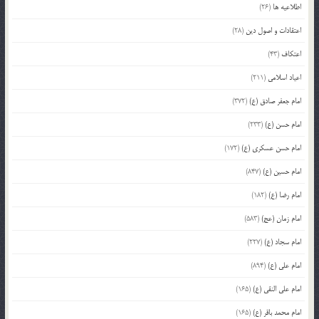
اطلاعیه ها
(26)
اعتقادات و اصول دین
(28)
اعتکاف
(43)
اعیاد اسلامی
(211)
امام جعفر صادق (ع)
(372)
امام حسن (ع)
(233)
امام حسن عسکری (ع)
(172)
امام حسین (ع)
(847)
امام رضا (ع)
(182)
امام زمان (عج)
(583)
امام سجاد (ع)
(227)
امام علی (ع)
(894)
امام علی النقی (ع)
(165)
امام محمد باقر (ع)
(165)