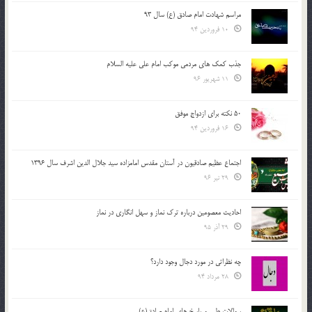
مراسم شهادت امام صادق (ع) سال 93
10 فروردین 94
جذب کمک های مردمی موکب امام علی علیه السلام
11 شهریور 96
50 نکته برای ازدواج موفق
16 فروردین 94
اجتماع عظیم صادقیون در آستان مقدس امامزاده سید جلال الدین اشرف سال 1396
29 تیر 96
احادیث معصومین درباره ترک نماز و سهل انگاری در نماز
29 آذر 95
چه نظراتی در مورد دجال وجود دارد؟
28 مرداد 94
سوالات طبی و پاسخ های امام صادق(ع)