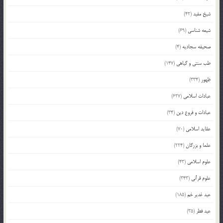
شیخ مفید
(42)
شیعه شناسی
(69)
صحیفه سجادیه
(4)
طب سنتی و گیاهی
(147)
ظهور
(334)
عبادات اسلامی
(627)
عبادات و فروع دین
(34)
عقاید اسلامی
(70)
علما و بزرگان
(224)
علوم اسلامی
(43)
علوم قرآنی
(343)
عید غدیر خم
(185)
عید فطر
(35)