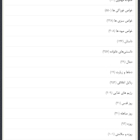
خواص خوراکی ها
(550)
خواص سبزی ها
(228)
خواص میوه ها
(308)
داستان
(146)
دانستنی‌های خانواده
(357)
دجال
(29)
دعاها و زیارت
(19)
رذایل اخلاقی
(252)
رژیم های غذایی
(209)
روز قدس
(31)
روز مباهله
(41)
روزه
(93)
روزه و سلامتی
(101)