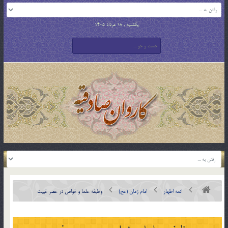
یکشنبه , 18 مرداد 1405
ائمه اطهار
امام زمان (عج)
وظیفه علما و خواص در عصر غیبت