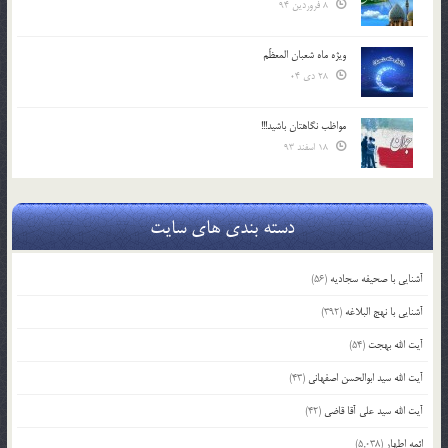
8 فروردین 94
ویژه ماه شعبان المعظّم
28 دی 04
مواظب نگاهتان باشید!!!
18 اسفند 93
دسته بندی های سایت
آشنایی با صحیفه سجادیه
(56)
آشنایی با نهج البلاغه
(392)
آیت الله بهجت
(54)
آیت الله سید ابوالحسن اصفهانی
(43)
آیت الله سید علی آقا قاضی
(42)
ائمه اطهار
(5,038)