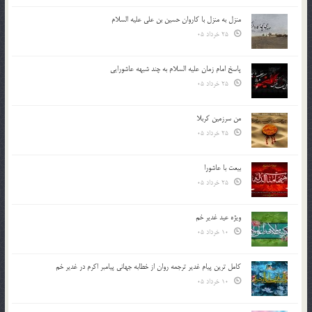
منزل به منزل با کاروان حسین بن علی علیه السلام
25 خرداد 05
پاسخ امام زمان علیه السلام به چند شبهه عاشورایی
25 خرداد 05
من سرزمین کربلا
25 خرداد 05
بیعت با عاشورا
25 خرداد 05
ویژه عید غدیر خم
10 خرداد 05
کامل ترین پیام غدیر ترجمه روان از خطابه جهانی پیامبر اکرم در غدیر خم
10 خرداد 05