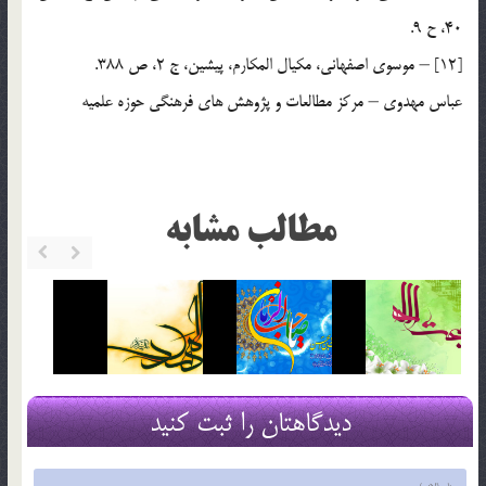
40، ح 9.
[12] – موسوى اصفهانى، مكيال المكارم، پيشين، ج 2، ص 388.
عباس مهدوى – مركز مطالعات و پژوهش هاي فرهنگي حوزه علميه
مطالب مشابه
دیدگاهتان را ثبت کنید