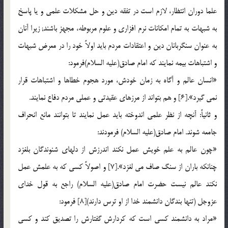
علما دوران انتظار، لازم است در تفقه دين و حل مشكلات علمى و يا پاسخ
به شبهات به تمام امكانات نرم افزارى و علوم مربوطه، مجهز باشند; زيرا آنان
به عنوان سنگربانان دين و اعتقادات مردم بايد اولاً خود را در معرض شبهات
و اشتباهات بيمه نمايند كه امام صادق(عليه السلام)فرمود:
«انسان عالم و آگاه به زمان خودش، مورد هجوم خطاها و اشتباهات قرار
نمى گيرد».[6] و هم بتواند از مرزهاى عقيدتى و عملى مردم دفاع نمايند.
و ثانياً: آنچه از نظر علمى اندوخته بايد عمل نمايند تا بتوانند مانع انحراف
جامعه شوند. امام صادق(عليه السلام) فرمودند:
«چون عالم به علم خويش عمل نكند اندرزش از دلهاى شنوندگان بلغزد
چنانكه باران از سنگ صاف مى لغزد».[7] و اصولاً كسى كه به علمش عمل
نكند عالم نيست حضرت امام صادق(عليه السلام) راجع به قول خداى
عزوجل (تنها بندگان دانشمند خدا از او ترس دارند)[8] فرمود:
«مراد به دانشمند كسى است كه كردارش گفتارش را تصديق كند و كسى