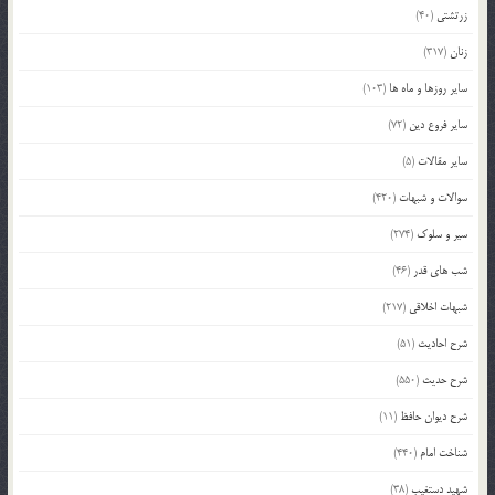
زرتشتی
(40)
زنان
(317)
سایر روزها و ماه ها
(103)
سایر فروع دین
(72)
سایر مقالات
(5)
سوالات و شبهات
(420)
سیر و سلوک
(274)
شب های قدر
(46)
شبهات اخلاقی
(217)
شرح احادیث
(51)
شرح حدیث
(550)
شرح دیوان حافظ
(11)
شناخت امام
(440)
شهید دستغیب
(38)