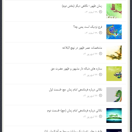
زمان ظهور ؛ نگاهی دیگر (بخش دوم)
29 اسفند 03
فرج نزدیک است یعنی چه؟
29 اسفند 03
مشخصات عصر ظهور در نهج البلاغه
22 شهریور 03
ستاره های دنباله دار مشهور و ظهور حضرت حق
22 شهریور 03
نکاتى درباره فرماندهى امام زمان عج-قسمت اول
22 شهریور 03
نکاتى درباره فرماندهى امام زمان (عج)-قسمت دوم
22 شهریور 03
ظرفیت های ژئوپلیتیک روایات مربوط به آخرالزمان (1)