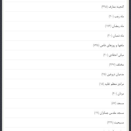
گنجینه معارف
(495)
ماه رجب
(20)
ماه رمضان
(176)
ماه شعبان
(20)
ماهها و روزهای خاص
(745)
مبانی اعتقادی
(20)
مختلف
(367)
مدعیان دروغین
(25)
مراجع معظم تقلید
(15)
مردان
(40)
مسجد
(87)
مسجد مقدس جمکران
(19)
مسیحیت
(229)