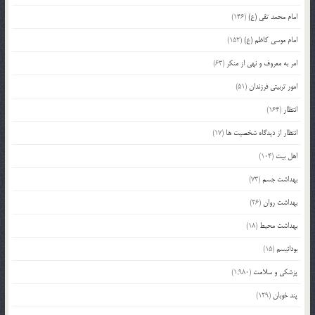
امام محمد تقی (ع)
(146)
امام موسی کاظم (ع)
(152)
امر به معروف و نهی از منکر
(63)
امور تربیتی فرزندان
(51)
انتظار
(164)
انتظار از دیدگاه شخصیت ها
(17)
اهل بیت
(104)
بهداشت جسم
(73)
بهداشت روان
(26)
بهداشت محیط
(18)
بودائیسم
(15)
پزشکی و سلامت
(1,980)
پند خوبان
(129)