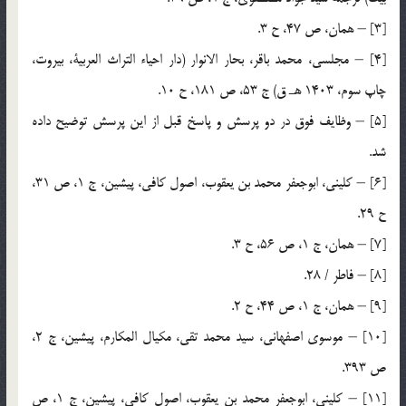
[3] – همان، ص 47، ح 3.
[4] – مجلسى، محمد باقر، بحار الانوار (دار احياء التراث العربية، بيروت،
چاپ سوم، 1403 هـ ق) ج 53، ص 181، ح 10.
[5] – وظايف فوق در دو پرسش و پاسخ قبل از اين پرسش توضيح داده
شد.
[6] – كلينى، ابوجعفر محمد بن يعقوب، اصول كافى، پيشين، ج 1، ص 31،
ح 29.
[7] – همان، ج 1، ص 56، ح 3.
[8] – فاطر / 28.
[9] – همان، ج 1، ص 44، ح 2.
[10] – موسوى اصفهانى، سيد محمد تقى، مكيال المكارم، پيشين، ج 2،
ص 393.
[11] – كلينى، ابوجعفر محمد بن يعقوب، اصول كافى، پيشين، ج 1، ص