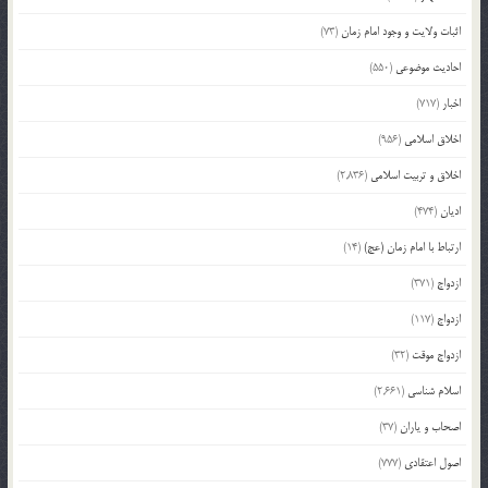
اثبات ولایت و وجود امام زمان
(73)
احادیث موضوعی
(550)
اخبار
(717)
اخلاق اسلامی
(956)
اخلاق و تربیت اسلامی
(2,836)
ادیان
(474)
ارتباط با امام زمان (عج)
(14)
ازدواج
(371)
ازدواج
(117)
ازدواج موقت
(32)
اسلام شناسی
(2,661)
اصحاب و یاران
(37)
اصول اعتقادی
(777)