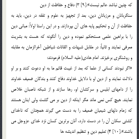
كه چنين نباشد عالم نيست».[9] 3) دفاع و حفاظت از دين
سنگربانان و مرزبانان دين، بعد از تجهيز به علوم و تفقه در دين، بايد به
حفاظت از آن و تحكيم پايه هاى آن بپردازند. و در اين راستا اولاً: مبانى دين
را با براهين علمى مستحكم نموده و دين را آنگونه كه هست به بشريت
معرفى نمايند و ثانياً: در مقابل شبهات و القائات شياطين آخرالزمان به مقابله
و روشنگرى برخيزند. امام هادى(عليه السلام) فرمودند:
«اگر نبودند كسانى از علما كه بعد از غيبت قائم ما به او دعوت كنند و بر او
دلالت نمايند و از دين او با دلايل خداوند دفاع كنند و بندگان ضعيف خداوند
را از دامهاى ابليس و سركشان او، رها سازند و از شبكه ناصبان خلاص
نمايند. هيچ كس نمى ماند مگر اينكه از دين بر مى گشت ولى اينان هستند
كه زمام دلهاى شيعيان ضعيف را به دست مى گيرند همچنان كه ناخداى
كشتى سكان آن را در دست دارد، آنان برترين كسان نزد خداى عزوجل مى
باشند».[10] 4) تعليم دين و تنظيم انديشه ها