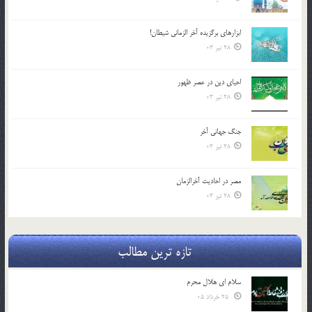
ابزارهاي برگزيده آخر الزماني شيطان!
28 تیر 03
احياي دين در عصر ظهور
28 تیر 03
جنگ جهاني آخر
28 تیر 03
مصر در احادیث آخرالزمان
28 تیر 03
تازه ترین مطالب
سلام ای هلال محرم
25 خرداد 05