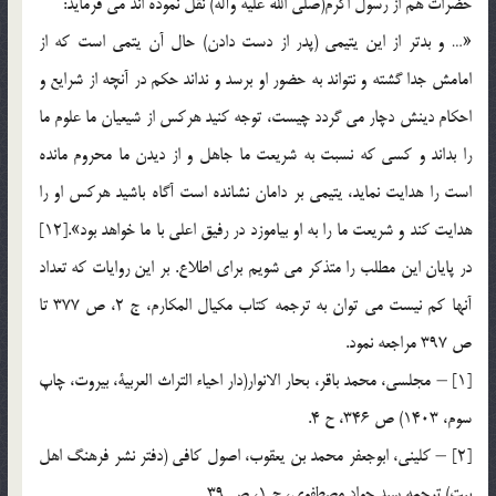
حضرات هم از رسول اكرم(صلى الله عليه وآله) نقل نموده اند مى فرمايد:
«… و بدتر از اين يتيمى (پدر از دست دادن) حال آن يتمى است كه از
امامش جدا گشته و نتواند به حضور او برسد و نداند حكم در آنچه از شرايع و
احكام دينش دچار مى گردد چيست، توجه كنيد هركس از شيعيان ما علوم ما
را بداند و كسى كه نسبت به شريعت ما جاهل و از ديدن ما محروم مانده
است را هدايت نمايد، يتيمى بر دامان نشانده است آگاه باشيد هركس او را
هدايت كند و شريعت ما را به او بياموزد در رفيق اعلى با ما خواهد بود».[12]
در پايان اين مطلب را متذكر مى شويم براى اطلاع. بر اين روايات كه تعداد
آنها كم نيست مى توان به ترجمه كتاب مكيال المكارم، ج 2، ص 377 تا
ص 397 مراجعه نمود.
[1] – مجلسى، محمد باقر، بحار الانوار(دار احياء التراث العربية، بيروت، چاپ
سوم، 1403) ص 346، ح 4.
[2] – كلينى، ابوجعفر محمد بن يعقوب، اصول كافى (دفتر نشر فرهنگ اهل
بيت) ترجمه سيد جواد مصطفوى، ج 1، ص 39.