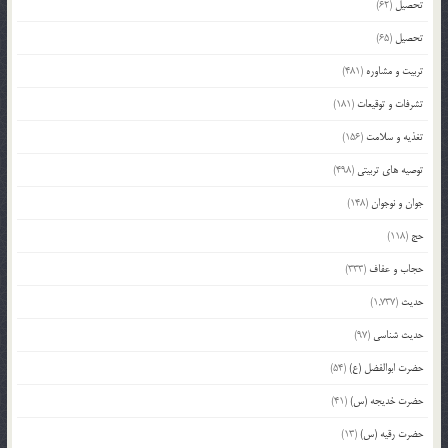
تحصیل
(62)
تحصیل
(65)
تربیت و مشاوره
(481)
تشرفات و توقیعات
(181)
تغذیه و سلامت
(156)
توصیه های تربیتی
(498)
جوان و نوجوان
(148)
حج
(118)
حجاب و عفاف
(333)
حدیث
(1,737)
حدیث شناسی
(97)
حضرت ابوالفضل (ع)
(54)
حضرت خدیجه (س)
(41)
حضرت رقیه (س)
(13)