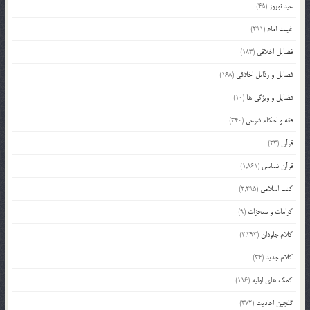
عید نوروز
(45)
غیبت امام
(291)
فضایل اخلاقی
(183)
فضایل و رذایل اخلاقی
(168)
فضایل و ویژگی ها
(10)
فقه و احکام شرعی
(340)
قرآن
(23)
قرآن شناسی
(1,861)
کتب اسلامی
(2,295)
کرامات و معجزات
(9)
کلام جاودان
(2,293)
کلام جدید
(34)
کمک های اولیه
(116)
گلچین احادیث
(372)