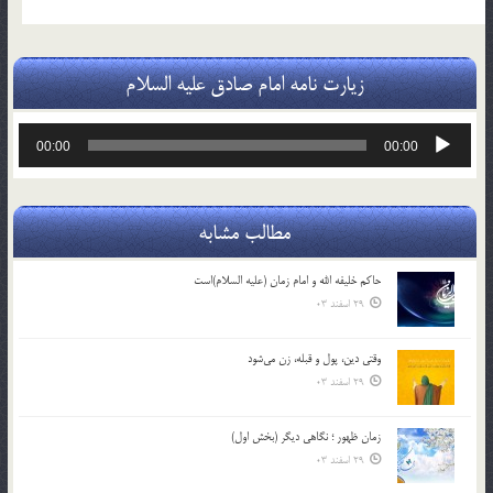
زیارت نامه امام صادق علیه السلام
پخش‌کننده
00:00
00:00
صوت
مطالب مشابه
حاکم خليفه الله و امام زمان (علیه السلام)است
29 اسفند 03
وقتی دین، پول و قبله، زن می‌شود
29 اسفند 03
زمان ظهور ؛ نگاهی دیگر (بخش اول)
29 اسفند 03