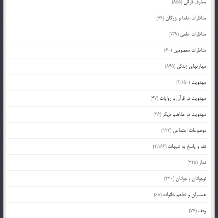
معارف قرآنی
(855)
مناظرات علما و بزرگان
(79)
مناظرات علمی
(139)
مناظرات معصومین
(60)
مهارتهای زندگی
(845)
مهدویت
(2,150)
مهدویت در قرآن و روایات
(47)
مهدویت در مذاهب دیگر
(36)
موضوعات اجتماعی
(122)
نقد و پاسخ به شبهات
(2,166)
نماز
(225)
نوجوانان و جوانان
(440)
همسران و تفاهم خانواده
(68)
وقف
(77)