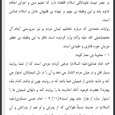
در عصر غيبت جاودانگى اسلام اقتضاء دارد كه تعليم دين و اجراى احكام
تداوم يابد و اين وظيفه ى مهم بر عهده ى فقيهان عادل و اسلام شناس
است.
روايات متعددى كه درباره تحكيم ايمان مردم و نيز سرپرستى أيتام آل
محمد(صلى الله عليه وآله) وارد گرديده است ناظر به اين وظيفه ى خطير
مرزبان حوزه فكرى و عقيدتى است.
1 – معاوية بن عمار گويد:
«به امام صادق(عليه السلام) عرض كردم: مردى است كه از شما روايت
بسيار نقل و در ميان مردم انتشار مى دهد و آن را در دل شيعيانتان استوار مى
كند و شايد عابدى از شيعيان شما باشد كه در روايت چون او نباشد; كدام يك
بهترند؟ حضرت فرمود: آنكه احاديث ما را روايت كند و دلهاى شيعيان ما را
استوار سازد از هزار عابد بهتر است».[11] 2 – امام حسن عسكرى(عليه
السلام) در حديث نسبتاً طولانى كه از پدرش و او هم از پدرانش و آن