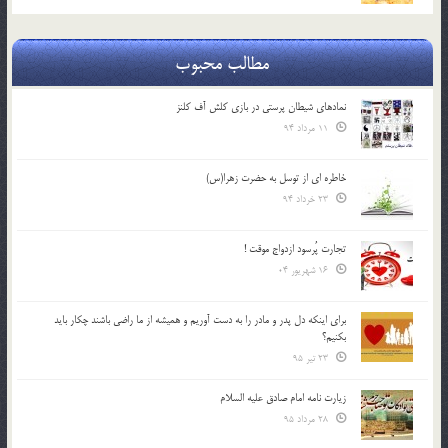
مطالب محبوب
نمادهای شیطان پرستی در بازی کلش آف کلنز
11 مرداد 94
خاطره ای از توسل به حضرت زهرا(س)
23 خرداد 94
تجارت پُرسود ازدواج موقت !
16 شهریور 04
براي اينكه دل پدر و مادر را به دست آوريم و هميشه از ما راضي باشند چكار بايد
بكنيم؟
23 تیر 95
زیارت نامه امام صادق علیه السلام
28 مرداد 95