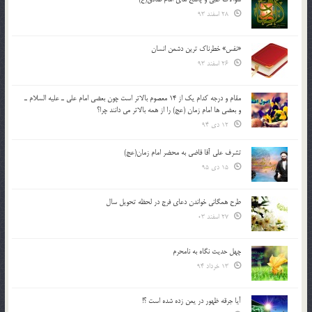
28 اسفند 93
«نفس» خطرناک ترین دشمن انسان
26 اسفند 93
مقام و درجه كدام يك از 14 معصوم بالاتر است چون بعضي امام علي ـ عليه السلام ـ
و بعضي ها امام زمان (عج) را از همه بالاتر مي دانند چرا؟
12 دی 94
تشرف علي آقا قاضي به محضر امام زمان(عج)
15 دی 95
طرح همگانی خواندن دعای فرج در لحظه تحویل سال
27 اسفند 03
چهل حدیث نگاه به نامحرم
13 خرداد 94
آیا جرقه ظهور در یمن زده شده است ؟!