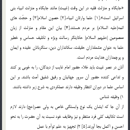
«جايگاه و منزلت فقيه در اين وقت (غيبت) مانند جايگاه و منزلت انبياء بنى
اسرائيل است».[1] علما وارثان انبياء،[2] حصون اسلام[3] و حجّت هاى
ائمه(عليه السلام) بر مردم هستند.[4] بيان اين مقام و منزلت از زبان
معصومين )عليهم السلام( حكايتگر رسالت ويژه و تكليف حساس و خطير
علما به عنوان مشعلداران حقيقت، سكانداران دين، سنگربانان عقيده و ايمان
و پرچمداران هدايت مردم است.
آنان در عصر غيبت بايد خلاء حضور امام غايب از ديدگان، را به خوبى پر كنند
و تداعى كننده حضور آن سرور جهانيان و رفيق شفيق أمت باشند. بر اين
اساس علما در دوران انتظار وظيفه دارند عملكردى به شرح زير داشته باشند.
1) وظيفه شناس
از آن جا كه ايشان يك نوع وابستگى خاص به ولى عصر(عج) دارند لازم
است تكاليف كلى فرد منتظر و نيز وظايف خود نسبت به آن حضرت را به نحو
احسن و اكمل بجا آورند.[5] 2) تجهيز به علم توأم با عمل