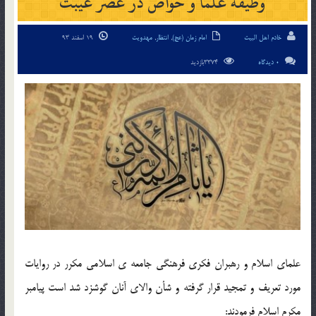
وظیفه علما و خواص در عصر غیبت
خادم اهل البیت
امام زمان (عج)
,
انتظار
,
مهدویت
19 اسفند 93
0 دیدگاه
3374بازدید
علماى اسلام و رهبران فكرى فرهنگى جامعه ى اسلامى مكرر در روايات
مورد تعريف و تمجيد قرار گرفته و شأن والاى آنان گوشزد شد است پيامبر
مكرم اسلام فرمودند: