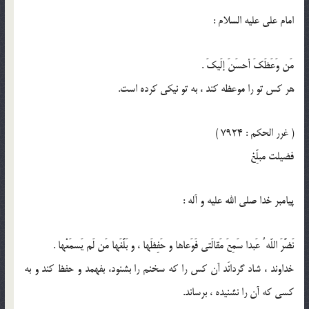
امام على عليه السلام :
مَن وَعَظَكَ أحسَنَ إلَيكَ .
هر كس تو را موعظه كند ، به تو نيكى كرده است.
( غرر الحكم : 7924 )
فضيلت مبلِّغ
پيامبر خدا صلى الله عليه و آله :
نَضَّرَ اللّه ُ عَبدا سَمِعَ مَقالَتي فَوَعاها و حَفِظَها ، و بَلَّغَها مَن لَم يَسمَعْها .
خداوند ، شاد گردانَد آن كس را كه سخنم را بشنود، بفهمد و حفظ كند و به
كسى كه آن را نشنيده ، برساند.