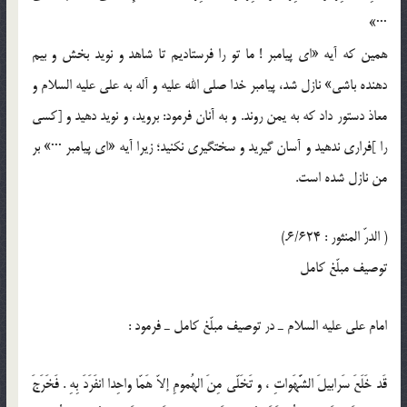
···»
همين كه آيه «اى پيامبر ! ما تو را فرستاديم تا شاهد و نويد بخش و بيم
دهنده باشى» نازل شد، پيامبر خدا صلى الله عليه و آله به على عليه السلام و
معاذ دستور داد كه به يمن روند. و به آنان فرمود: برويد، و نويد دهيد و [كسى
را ]فرارى ندهيد و آسان گيريد و سختگيرى نكنيد؛ زيرا آيه «اى پيامبر ···» بر
من نازل شده است.
( الدرّ المنثور : 6/624.)
توصيف مبلّغ كامل
امام على عليه السلام ـ در توصيف مبلّغ كامل ـ فرمود :
قَد خَلَعَ سَرابيلَ الشَّهَواتِ ، و تَخَلّى مِنَ الهُمومِ إلاّ هَمّا واحِدا انفَرَدَ بِهِ . فَخَرَجَ