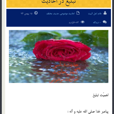
تبلیغ در احادیث
خادم اهل البیت
احادیث موضوعی
,
حدیث
,
مختلف
15 بهمن 96
0 دیدگاه
7083بازدید
اهميّت تبليغ
پيامبر خدا صلى الله عليه و آله :