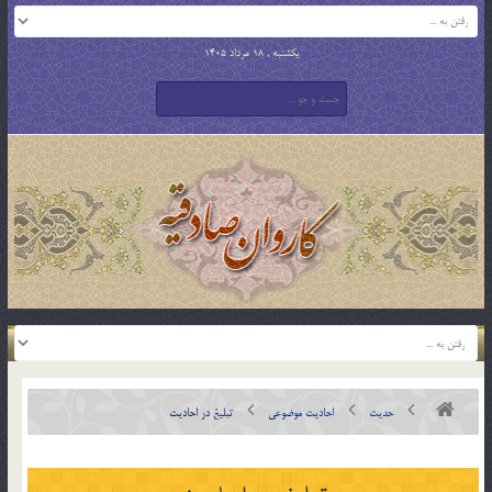
یکشنبه , 18 مرداد 1405
حدیث
احادیث موضوعی
تبلیغ در احادیث