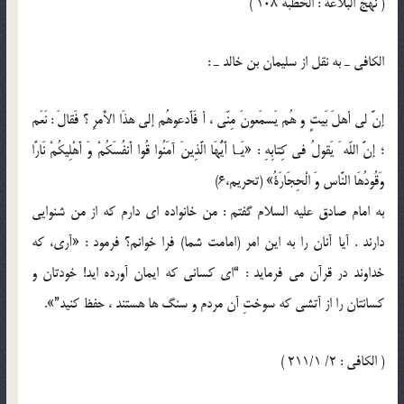
( نهج البلاغة : الخطبة 108 )
الكافى ـ به نقل از سليمان بن خالد ـ :
إنَّ لي أهلَ بَيتٍ و هُم يَسمَعونَ مِنّي ، أ فَأَدعوهُم إلى هذَا الأَمرِ ؟ فَقالَ : نَعَم
؛ إنَّ اللّه َ يَقولُ في كِتابِهِ : «يَـا أَيُّهَا الَّذِينَ آمَنُوا قُوا أَنفُسَكُمْ وَ أَهْلِيكُمْ نَارًا
وَقُودُهَا النَّاس وَ الْحِجَارَةُ» (تحریم،6)
به امام صادق عليه السلام گفتم : من خانواده اى دارم كه از من شنوايى
دارند . آيا آنان را به اين امر (امامت شما) فرا خوانم؟ فرمود : «آرى، كه
خداوند در قرآن مى فرمايد : “اى كسانى كه ايمان آورده ايد! خودتان و
كسانتان را از آتشى كه سوختِ آن مردم و سنگ ها هستند ، حفظ كنيد”».
( الكافي : 2/ 211/1 )