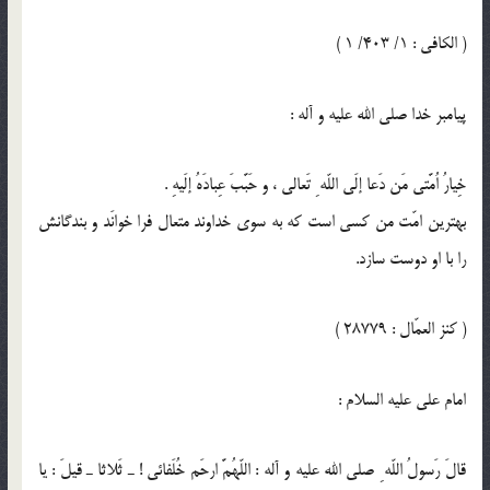
( الكافي : 1/ 403/ 1 )
پيامبر خدا صلى الله عليه و آله :
خِيارُ اُمَّتي مَن دَعا إلَى اللّه ِ تَعالى ، و حَبَّبَ عِبادَهُ إلَيهِ .
بهترين امّت من كسى است كه به سوى خداوند متعال فرا خوانَد و بندگانش
را با او دوست سازد.
( كنز العمّال : 28779 )
امام على عليه السلام :
قالَ رَسولُ اللّه ِ صلى الله عليه و آله : اللّهُمَّ ارحَم خُلَفائي ! ـ ثَلاثا ـ قيلَ : يا