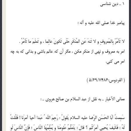
1 ـ دين شناسى
پيامبر خدا صلى الله عليه و آله :
لا تَأمُرْ بِالمَعروفِ و لا تَنهَ عَنِ المُنكَرِ حَتّى تَكونَ عالِما ، و تَعلَمَ ما تَأمُرُ .
امر به معروف و نهى از منكر مكن ، مگر آن كه عالم باشى و بدانى كه به چه
امر مى كنى.
( الفردوس:5/69/7486 )
معانى الأخبار ـ به نقل از عبد السلام بن صالح هروى ـ :
سَمِعتُ أبَا الحَسَنِ الرِّضا عليه السلام يَقولُ : رَحِمَ اللّه ُ عَبدا أحيا أمرَنا ! فَقُلتُ
لَهُ : فَكَيفَ يُحيي أمرَكُم ؟ قالَ : يَتَعَلَّمُ عُلومَنا و يُعَلِّمُهَا النّاسَ ؛ فَإِنَّ النّاسَ لَو