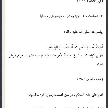
(غرر الحكم : 7337)
3ـ شجاعت و 4 ـ نويد بخشى و خيرخواهى و مدارا
پيامبر خدا صلى الله عليه و آله :
اُمِرتُ بِمُداراةِ النّاسِ كَما اُمِرتُ بِتَبليغِ الرِّسالَةِ .
همان گونه كه به تبليغ رسالتْ مأموريت يافته ام ، به مدارا با مردم فرمان
دارم.
( تحف العقول : 48 )
امام على عليه السلام ـ در بيان فضيلت رسول اكرم ـ فرمود :