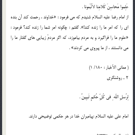
عَلِموا مَحاسِنَ كَلامِنا لاَتَّبَعونا .
از امام رضا عليه السلام شنيدم كه مى فرمود : «خداوند ، رحمت كند آن بنده
اى را كه امر ما را زنده كند!». گفتم : چگونه امر شما را زنده كند؟ فرمود :
«علوم ما را فراگيرد و به مردم بياموزد، كه اگر مردمْ زيبايى هاى گفتار ما را
مى دانستند ، از ما پيروى مى كردند» .
( معاني الأخبار : 180/ 1)
2 ـ روشنگرى
لِرُسلِ اللّه ِ في كُلِّ حُكمٍ تَبيِينٌ .
امام على عليه السلام :پيامبران خدا در هر حكمى توضيحى دارند.