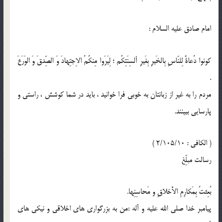
امام صادق عليه السلام :
كونوا دُعاةً لِلنّاسِ بِالخَيرِ بِغَيرِ ألسِنَتِكُم ؛ لِيَرَوا مِنكُمُ الاِجتِهادَ وَ الصِّدقَ وَ الوَرَعَ
.
مردم را به غير از زبانتان به خوبى فرا خوانيد ، بايد در شما كوشش ، راستى و
پارسايى ببينند.
( الكافي : 2/105/10 )
رسالت مبلِّغ
بُعِثتُ بِمَكارِمِ الأَخلاقِ و مَحاسِنِها.
پيامبر خدا صلى الله عليه و آله :من به بزرگوارى هاى اخلاقى و نيكى هاى