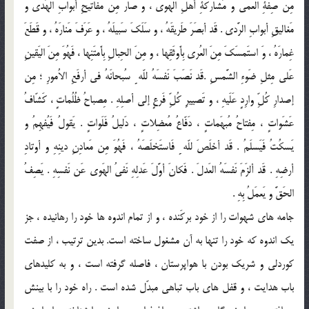
مِن صِفَةِ العَمى و مُشارَكَةِ أهلِ الهَوى ، و صارَ مِن مَفاتيحِ أبوابِ الهُدى و
مَغاليقِ أبوابِ الرَّدى . قَد أبصَرَ طَريقَهُ ، و سَلَكَ سَبيلَهُ ، و عَرَفَ مَنارَهُ ، و قَطَعَ
غِمارَهُ ، وَ استَمسَكَ مِنَ العُرى بِأَوثَقِها ، و مِنَ الحِبالِ بِأَمتَنِها ، فَهُوَ مِنَ اليَقينِ
عَلى مِثلِ ضَوءِ الشَّمسِ .قَد نَصَبَ نَفسَهُ للّه ِِ سُبحانَهُ في أرفَعِ الاُمورِ ؛ مِن
إصدارِ كُلِّ وارِدٍ عَلَيهِ ، و تَصييرِ كُلِّ فَرعٍ إلى أصلِهِ . مِصباحُ ظُلُماتٍ ، كَشّافُ
عَشَواتٍ ، مِفتاحُ مُبهَماتٍ ، دَفّاعُ مُعضِلاتٍ ، دَليلُ فَلَواتٍ . يَقولُ فَيُفهِمُ و
يَسكُتُ فَيَسلَمُ . قَد أخلَصَ للّه ِِ فَاستَخلَصَهُ ، فَهُوَ مِن مَعادِنِ دينِهِ و أوتادِ
أرضِهِ . قَد ألزَمَ نَفسَهُ العَدلَ . فَكانَ أوَّلَ عَدلِهِ نَفيُ الهَوى عَن نَفسِهِ . يَصِفُ
الحَقَّ و يَعمَلُ بِهِ .
جامه هاى شهوات را از خود بركَنده ، و از تمام اندوه ها خود را رهانيده ، جز
يك اندوه كه خود را تنها به آن مشغول ساخته است. بدين ترتيب ، از صفت
كوردلى و شريك بودن با هواپرستان ، فاصله گرفته است ، و به كليدهاى
باب هدايت ، و قفل هاى باب تباهى مبدّل شده است . راه خود را با بينش