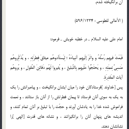
آن برانگيخته شدم.
( الأمالي للطوسي : 596/1234)
امام على عليه السلام ـ در خطبه خويش ـ فرمود:
فَبَعَثَ فيهِم رُسُلَهُ و واتَرَ إلَيهِم أنبِياءَهُ ؛ لِيَستَأدوهُم ميثاقَ فِطرَتِهِ ، و يُذَكِّروهُم
مَنسِيَّ نِعمَتِهِ ، و يَحتَجُّوا عَلَيهِم بِالتَّبليغِ ، و يُثيروا لَهُم دَفائِنَ العُقولِ ، و يُروهُم
آياتِ المَقدِرَةِ.
پس [خداوند ]فرستادگان خود را ميان ايشان برانگيخت ، و پيامبرانش را يك
به يك به سوى آنان فرستاد تا پيمان فطرتش را از آنان باز ستانند ، و نعمت
فراموش شده خدا را به يادشان آورند و حجّت را با تبليغ بر آنان تمام كنند، و
انديشه هاى پنهان آنان را برانگيزانند ، و نشانه هاى قدرت [الهى ]را
نشانشان دهند.