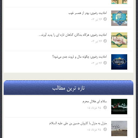
احادیث رضوی: بهتر از همسر خوب
26 تیر 03
احادیث رضوی: هرگاه بندگان، گناهان تازه ای را پدید آورند…
26 تیر 03
احادیث رضوی: چگونه مال و ثروت جمع می‌شود؟
26 تیر 03
تازه ترین مطالب
سلام ای هلال محرم
25 خرداد 05
منزل به منزل با کاروان حسین بن علی علیه السلام
25 خرداد 05