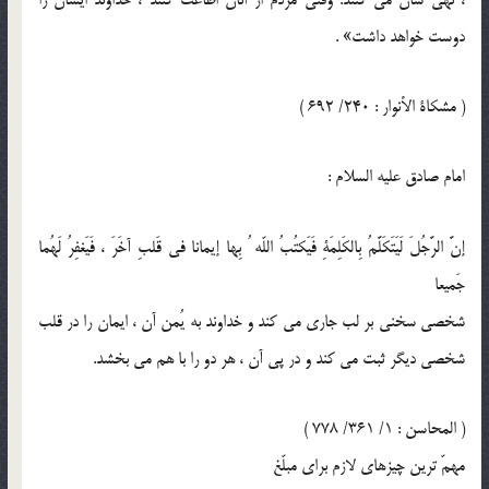
دوست خواهد داشت» .
( مشكاة الأنوار : 240/ 692 )
امام صادق عليه السلام :
إنَّ الرَّجُلَ لَيَتَكَلَّمُ بِالكَلِمَةِ فَيَكتُبُ اللّه ُ بِها إيمانا في قَلبِ آخَرَ ، فَيَغفِرُ لَهُما
جَميعا
شخصى سخنى بر لب جارى مى كند و خداوند به يُمن آن ، ايمان را در قلب
شخصى ديگر ثبت مى كند و در پى آن ، هر دو را با هم مى بخشد.
( المحاسن : 1/ 361/ 778 )
مهمّ ترين چيزهاى لازم براى مبلّغ