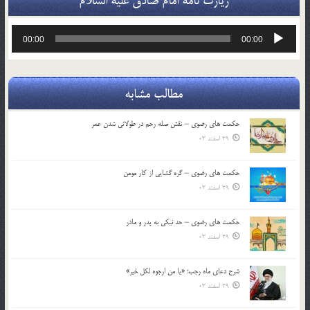
زیارت نامه امام صادق علیه السلام
پخش‌کننده
00:00
00:00
صوت
مطالب مشابه
حکمت های رضوی – نقش صله رحم در طولانی شدن عمر
29 اسفند 03
حکمت های رضوی – گره گشایی از کار مومن
29 اسفند 03
حکمت های رضوی – حد نیکی به پدر و مادر
29 اسفند 03
شرح دعای ماه رجب؛ «یا من ارجوه لکل خیر»
29 اسفند 03