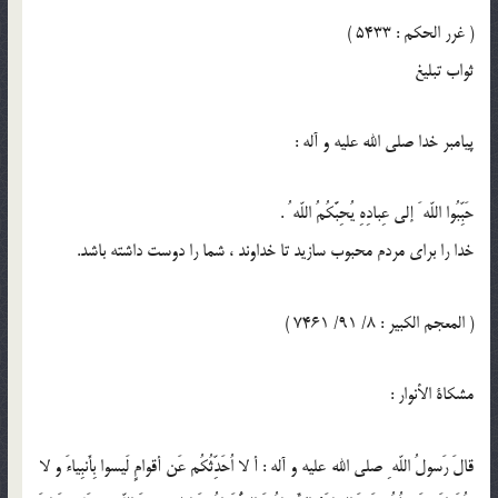
( غرر الحكم : 5433 )
ثواب تبليغ
پيامبر خدا صلى الله عليه و آله :
حَبِّبُوا اللّه َ إلى عِبادِهِ يُحِبَّكُمُ اللّه ُ .
خدا را براى مردم محبوب سازيد تا خداوند ، شما را دوست داشته باشد.
( المعجم الكبير : 8/ 91/ 7461 )
مشكاة الأنوار :
قالَ رَسولُ اللّه ِ صلى الله عليه و آله : أ لا اُحَدِّثُكُم عَن أقوامٍ لَيسوا بِأَنبِياءَ و لا