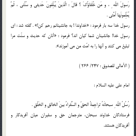
رَسولَ اللّه ِ ، و مَن خُلَفاؤُكَ ؟ قالَ : الَّذينَ يُبَلِّغونَ حَديثي و سُنَّتي ، ثُمَّ
يُعَلِّمونَها اُمَّتي .
رسول خدا سه بار فرمود : «خداوندا ! به جانشينانم رحم كن!» . گفته شد : اى
رسول خدا! جانشينان شما كيان اند؟ فرمود : «آنان كه حديث و سنّت مرا
تبليغ مى كنند و آنها را به امّت من مى آموزند».
( الأمالي للصدوق : 247/ 266 )
امام على عليه السلام :
رُسُلُ اللّه ِ سبحانَهُ تراجِمةُ الحقِّ و السُّفراءُ بينَ الخالقِ و الخَلْقِ .
فرستادگان خداوند سبحان، مترجمان حق و سفيران ميان آفريدگار و
آفريدگان هستند.