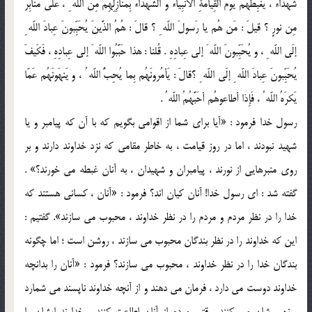
شُهَداءَ ، يَغبِطُهُم يَومَ القِيامَةِ الأَنبِياءُ وَ الشُّهَداءُ بِمَنازِلِهِم مِنَ اللّه ِ ، عَلى مَنابِرَ
مِن نورٍ ؟ قيلَ : مَن هُم يا رَسولَ اللّه ِ ؟ قالَ : هُمُ الذَّينَ يُحَبِّبونَ عِبادَ اللّه ِ
إلَى اللّه ِ ، و يُحَبِّبونَ اللّه َ إلى عِبادِهِ . قُلنا : هذا حَبَّبُوا اللّه َ إلى عِبادِهِ ، فَكَيفَ
يُحَبِّبونَ عِبادَ اللّه ِ إلَى اللّه ِ ؟قالَ : يَأمُرونَهُم بِما يُحِبُّ اللّه ُ ، و يَنهَونَهُم عَمّا
يَكرَهُ اللّه ُ ، فَإِذا أطاعوهُم أحَبَّهُمُ اللّه ُ .
رسول خدا فرمود : «آيا براى شما از اقوامى بگويم كه با آن كه پيامبر و يا
شهيد نبودند ، اما در روز قيامت ، به خاطر مقامى كه نزد خداوند دارند و بر
روى منبرهايى از نورند ، پيامبران و شهيدان ، به آنان غبطه مى خورند؟» .
گفته شد : اى رسول خدا! آنان كيان اند؟ فرمود : «آنان ، كسانى هستند كه
خدا را در نظر مردم و مردم را در نظر خداوند ، محبوب مى سازند». گفتيم :
اين كه خداوند را در نظر بندگان محبوب مى سازند ، روشن است ؛ اما چگونه
بندگان خدا را در نظر خداوند ، محبوب مى سازند؟ فرمود : «آنان را بدانچه
خداوند دوست مى دارد ، فرمان مى دهند و از آنچه خداوند ناپسند مى شمارد
، نهى شان مى كنند. وقتى مردم از آنان اطاعت كنند ، خداوند ايشان را