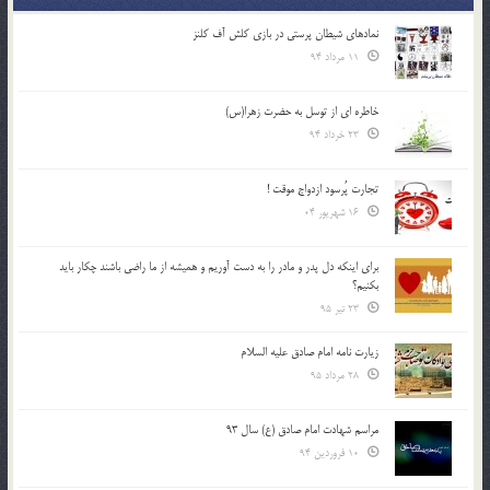
نمادهای شیطان پرستی در بازی کلش آف کلنز
11 مرداد 94
خاطره ای از توسل به حضرت زهرا(س)
23 خرداد 94
تجارت پُرسود ازدواج موقت !
16 شهریور 04
براي اينكه دل پدر و مادر را به دست آوريم و هميشه از ما راضي باشند چكار بايد
بكنيم؟
23 تیر 95
زیارت نامه امام صادق علیه السلام
28 مرداد 95
مراسم شهادت امام صادق (ع) سال 93
10 فروردین 94