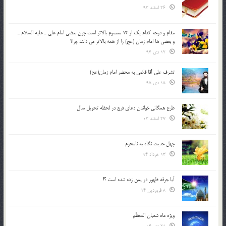
26 اسفند 93
مقام و درجه كدام يك از 14 معصوم بالاتر است چون بعضي امام علي ـ عليه السلام ـ
و بعضي ها امام زمان (عج) را از همه بالاتر مي دانند چرا؟
12 دی 94
تشرف علي آقا قاضي به محضر امام زمان(عج)
15 دی 95
طرح همگانی خواندن دعای فرج در لحظه تحویل سال
27 اسفند 03
چهل حدیث نگاه به نامحرم
13 خرداد 94
آیا جرقه ظهور در یمن زده شده است ؟!
8 فروردین 94
ویژه ماه شعبان المعظّم