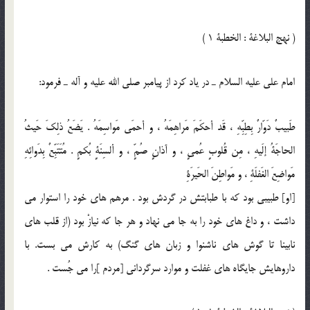
( نهج البلاغة : الخطبة 1 )
امام على عليه السلام ـ در ياد كرد از پيامبر صلى الله عليه و آله ـ فرمود:
طَبيبٌ دَوّارٌ بِطِبِّهِ ، قَد أحكَمَ مَراهِمَهُ ، و أحمَى مَواسِمَهُ . يَضَعُ ذلِكَ حَيثُ
الحاجَةُ إلَيهِ ، مِن قُلوبٍ عُميٍ ، و آذانٍ صُمٍّ ، و ألسِنَةٍ بُكمٍ . مُتَتَبِّعٌ بِدَوائِهِ
مَواضِعَ الغَفلَةِ ، و مَواطِنَ الحَيرَةِ
[او] طبيبى بود كه با طبابتش در گردش بود . مرهم هاى خود را استوار مى
داشت ، و داغ هاى خود را به جا مى نهاد و هر جا كه نيازْ بود (از قلب هاى
نابينا تا گوش هاى ناشنوا و زبان هاى گنگ) به كارش مى بست. با
داروهايش جايگاه هاى غفلت و موارد سرگردانى [مردم ]را مى جُست .