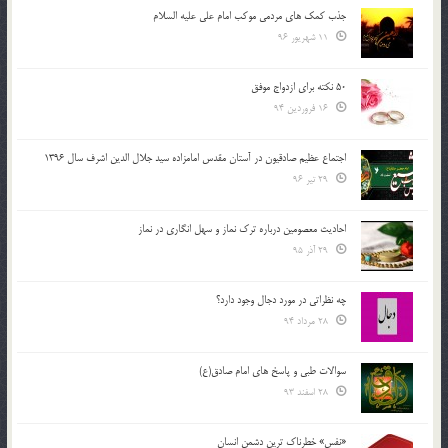
جذب کمک های مردمی موکب امام علی علیه السلام
11 شهریور 96
50 نکته برای ازدواج موفق
16 فروردین 94
اجتماع عظیم صادقیون در آستان مقدس امامزاده سید جلال الدین اشرف سال 1396
29 تیر 96
احادیث معصومین درباره ترک نماز و سهل انگاری در نماز
29 آذر 95
چه نظراتی در مورد دجال وجود دارد؟
28 مرداد 94
سوالات طبی و پاسخ های امام صادق(ع)
28 اسفند 93
«نفس» خطرناک ترین دشمن انسان