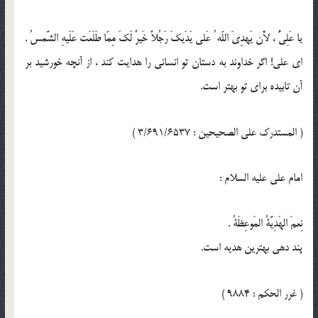
يا عَلِيُّ ، لأََن يَهدِيَ اللّه ُ عَلى يَدَيكَ رَجُلاً خَيرٌ لَكَ مِمّا طَلَعَت عَلَيهِ الشَّمسُ .
اى على! اگر خداوند به دستان تو انسانى را هدايت كند ، از آنچه خورشيد بر
آن تابيده براى تو بهتر است.
( المستدرك على الصحيحين : 3/691/6537 )
امام على عليه السلام :
نِعمَ الهَدِيَّةُ المَوعِظَةُ .
پند دهى بهترين هديه است.
( غرر الحكم : 9884 )