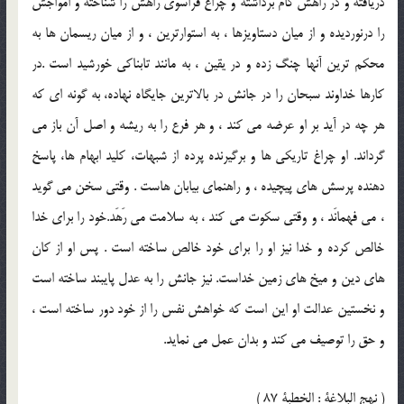
دريافته و در راهش گام برداشته و چراغ فراسوى راهش را شناخته و امواجش
را درنورديده و از ميان دستاويزها ، به استوارترين ، و از ميان ريسمان ها به
محكم ترين آنها چنگ زده و در يقين ، به مانند تابناكى خورشيد است .در
كارها خداوند سبحان را در جانش در بالاترين جايگاه نهاده، به گونه اى كه
هر چه در آيد بر او عرضه مى كند ، و هر فرع را به ريشه و اصل آن باز مى
گرداند. او چراغ تاريكى ها و برگيرنده پرده از شبهات، كليد ابهام ها، پاسخ
دهنده پرسش هاى پيچيده ، و راهنماى بيابان هاست . وقتى سخن مى گويد
، مى فهمانَد ، و وقتى سكوت مى كند ، به سلامت مى رَهَد.خود را براى خدا
خالص كرده و خدا نيز او را براى خود خالص ساخته است . پس او از كان
هاى دين و ميخ هاى زمين خداست. نيز جانش را به عدل پايبند ساخته است
و نخستين عدالت او اين است كه خواهش نفس را از خود دور ساخته است ،
و حق را توصيف مى كند و بدان عمل مى نمايد.
( نهج البلاغة : الخطبة 87 )