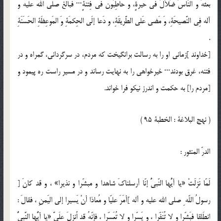
بَعَثَهُ وَ النّاسُ ضُلاّلٌ في حَيرَةٍ، و حاطِبُونَ في فِتنَةٍ··· فَبالَغَ صلى الله عليه و
آله فِي النَّصيحَةِ، وَ مَضى عَلى الطَّريقَةِ، و دَعا إلَى الحِكمَةِ وَ المَوعِظَةِ الحَسَنَةِ
.
[خداوند ]زمانى او را به رسالت برانگيخت كه مردم، در سرگردانى، گمراه و در
فتنه، غرق بودند··· خيرخواهى را به نهايت رساند و در مسير راست ره پيمود و
[مردم را] به حكمت و اندرز نيكو فرا خواند.
( نهج البلاغة : الخطبة 95 )
الدرّ المنثور :
لَمّا نَزلَتْ «يا أيُّها النّبيُّ إنّا أرسلناكَ شاهدا و مبشّرا و نذيرا» ، و قد كانَ [
رسولُ اللّه ِ صلى الله عليه و آله ]أمَرَ عليّا و مُعاذا أنْ يَسيرا إلى اليَمنِ ، فقالَ :
انطَلِقا فبَشِّرا و لا تُنَفِّرا ، و يَسِّرا و لا تُعَسِّرا ، فإنّهُ قد اُنزِلَ علَيَّ «يا أيُّها النَّبيُّ