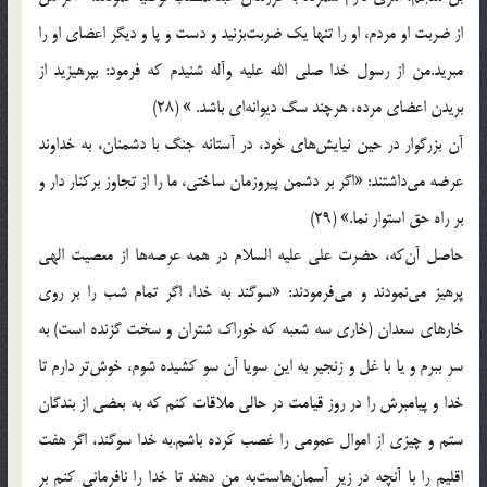
از ضربت او مردم، او را تنها یك ضربت‌بزنید و دست و پا و دیگر اعضای او را
مبرید.من از رسول خدا صلی الله علیه وآله شنیدم كه فرمود: بپرهیزید از
بریدن اعضای مرده، هرچند سگ دیوانه‌ای باشد. » (28)
آن بزرگوار در حین نیایش‌های خود، در آستانه جنگ با دشمنان، به خداوند
عرضه می‌داشتند: «اگر بر دشمن پیروزمان ساختی، ما را از تجاوز بركنار دار و
بر راه حق استوار نما.» (29)
حاصل آن‌كه، حضرت علی علیه السلام در همه عرصه‌ها از معصیت الهی
پرهیز می‌نمودند و می‌فرمودند: «سوگند به خدا، اگر تمام شب را بر روی
خارهای سعدان (خاری سه شعبه كه خوراك شتران و سخت گزنده است) به
سر ببرم و یا با غل و زنجیر به این سویا آن سو كشیده شوم، خوش‌تر دارم تا
خدا و پیامبرش را در روز قیامت در حالی ملاقات كنم كه به بعضی از بندگان
ستم و چیزی از اموال عمومی را غصب كرده باشم.به خدا سوگند، اگر هفت
اقلیم را با آنچه در زیر آسمان‌هاست‌به من دهند تا خدا را نافرمانی كنم بر