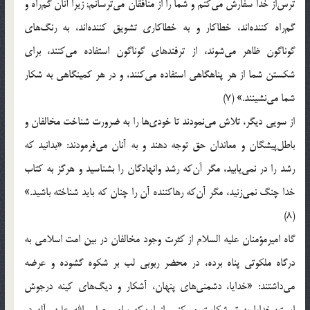
ترس‌از خدا سفارش می‌كنم و شما را از منافقان می‌ترسانم; زیرا آنان گم‌راه و
گم‌راه كننده‌اند، خطاكار و به خطاكاری تشویق كننده‌اند، به رنگ‌های
گوناگون ظاهر می‌شوند، از ترفندهای گوناگون استفاده می‌كنند، برای
شكستن شما از هر پناهگاهی استفاده می‌كنند، و در هر كمینگاهی به شكار
شما می‌نشینند.» (7)
از سویی دیگر، تلاش می‌نمودند تا خودی‌ها را به ضرورت شناخت مخالفان و
باطل‌پیشگان و معاندان حق توجه دهند و به آنان می‌فرمودند: «بدانید كه
رشد را در نمی‌یابید، مگر آن‌كه رشد وانهادگان را بشناسید و هرگز به كتاب
خدا چنگ نمی‌زنید، مگر آن‌كه رهاكننده آن را چنان كه باید شناخته باشید.»
(8)
گاه امیرمؤمنان علیه السلام از كثرت وجود مخالفان در بین امت اسلامی به
درگاه ملكوتی پناه برده، در محضر ربوبی لب بر شكوه گشوده و عرضه
می‌داشتند: «خدایا، دشمنی‌های پنهان، آشكار و دیگ‌های كینه درجوش
است; خدایا به تو شكایت می‌كنیم از این‌كه پیامبر صلی الله علیه وآله در