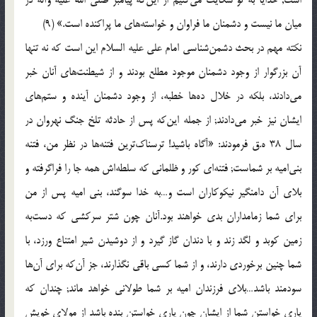
میان ما نیست و دشمنان ما فراوان و خواسته‌های ما پراكنده است.» (9)
نكته مهم در بحث دشمن‌شناسی امام علی علیه السلام این است كه نه تنها
آن بزرگوار از وجود دشمنان موجود مطلع بودند و از شیطنت‌های آنان خبر
می‌دادند، بلكه در خلال ده‌ها خطبه، از وجود دشمنان آینده و ستم‌های
ایشان نیز خبر می‌دادند; از جمله این‌كه پس از حادثه تلخ جنگ نهروان در
سال 38 ه.ق فرمودند: «آگاه باشید! ترسناك‌ترین فتنه‌ها در نظر من، فتنه
بنی‌امیه بر شماست; فتنه‌ای كور و ظلمانی كه سلطه‌اش همه جا را فراگرفته و
بلای آن دامنگیر نیكوكاران است و…به خدا سوگند، بنی امیه پس از من
برای شما زمامداران بدی خواهند بود.آنان چون شتر سركشی كه دست‌به
زمین كوبد و لگد زند و با دندان گاز گیرد و از دوشیدن شیر امتناع ورزد، با
شما چنین برخوردی دارند، و از شما كسی باقی نگذارند، جز آن‌كه برای آن‌ها
سودمند باشد…بلای فرزندان امیه بر شما طولانی خواهد ماند; چندان كه
یاری خواستن شما از ایشان چون یاری خواستن بنده باشد از مولای خویش