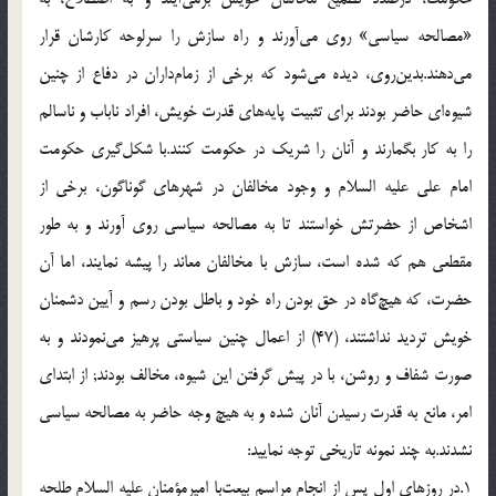
«مصالحه سیاسی‌» روی می‌آورند و راه سازش را سرلوحه كارشان قرار
می‌دهند.بدین‌روی، دیده می‌شود كه برخی از زمام‌داران در دفاع از چنین
شیوه‌ای حاضر بودند برای تثبیت پایه‌های قدرت خویش، افراد ناباب و ناسالم
را به كار بگمارند و آنان را شریك در حكومت كنند.با شكل‌گیری حكومت
امام علی علیه السلام و وجود مخالفان در شهرهای گوناگون، برخی از
اشخاص از حضرتش خواستند تا به مصالحه سیاسی روی آورند و به طور
مقطعی هم كه شده است، سازش با مخالفان معاند را پیشه نمایند، اما آن
حضرت، كه هیچ‌گاه در حق بودن راه خود و باطل بودن رسم و آیین دشمنان
خویش تردید نداشتند، (47) از اعمال چنین سیاستی پرهیز می‌نمودند و به
صورت شفاف و روشن، با در پیش گرفتن این شیوه، مخالف بودند; از ابتدای
امر، مانع به قدرت رسیدن آنان شده و به هیچ وجه حاضر به مصالحه سیاسی
نشدند.به چند نمونه تاریخی توجه نمایید:
1.در روزهای اول پس از انجام مراسم بیعت‌با امیرمؤمنان علیه السلام طلحه