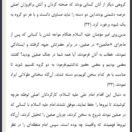
گروهی دیگر از آنان كسانی بودند كه صحنه گردان و آتش برافروزان اصلی
عرصه دشمنی بودند.این دو دسته را نباید مساوی دانست و با هر دو گروه به
یك شیوه برخورد كرد. (32)
بدین‌روی امیر مؤمنان علیه السلام هنگام مواجه شدن با كسانی كه پس از
ماجرای «حكمین‌» در صفین، در برابر حضرتش جبهه گرفتند و ایستادگی
نمودند، خطاب به آنان فرمودند: آیا همه شما در جنگ صفین بودید؟ گفتند:
بعضی بودیم و بعضی حضور نداشتیم.فرمود: به دو گروه تقسیم شوید تا
مناسب با هر كدام سخن گویم.دو دسته شدند، آن‌گاه سخنانی طولانی ایراد
نمودند. (33)
به دنبال این اقدام امام علی علیه السلام، كارگردانان اصلی توطئه هرچه
كوشیدند تا نیروها را حفظ نمایند، موفق نشدند.امام علیه السلام با كسانی كه
در صفین نبودند شروع به سخن كردند; جریان صفین را تحلیل كردند، آن‌گاه
نیروها فهمیدند كه واقعیت چه بوده است، سپس امام منطقه‌ای را در نظر