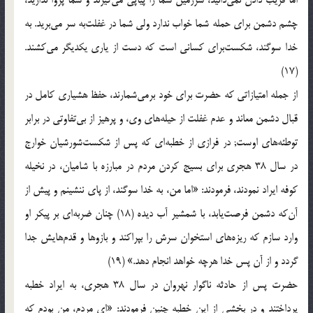
اما فریب دادن نمی‌دانید، سرزمین شما را پیاپی می‌گیرند و شما پروا ندارید،
چشم دشمن برای حمله شما خواب ندارد ولی شما در غفلت‌به سر می‌برید. به
خدا سوگند، شكست‌برای كسانی است كه دست از یاری یكدیگر می‌كشند.
(17)
از جمله امتیازاتی كه حضرت برای خود برمی‌شمارند، حفظ هشیاری كامل در
قبال دشمن معاند و عدم غفلت از حیله‌های وی، و پرهیز از بی‌تفاوتی در برابر
توطئه‌های اوست; در فرازی از خطبه‌ای كه پس از شكست‌شورشیان خوارج
در سال 38 هجری برای بسیج كردن مردم در مبارزه با شامیان، در نخیله
كوفه ایراد نمودند، فرمودند: «اما من، به خدا سوگند، از پای ننشینم و پیش از
آن‌كه دشمن فرصت‌یابد، با شمشیر آب دیده (18) چنان ضربه‌ای بر پیكر او
وارد سازم كه ریزه‌های استخوان سرش را بپراكند و بازوها و قدم‌هایش جدا
گردد و از آن پس خدا هرچه خواهد انجام دهد.» (19)
حضرت پس از حادثه ناگوار نهروان در سال 38 هجری، به ایراد خطبه
پرداختند و در بخشی از این خطبه چنین فرمودند: «ای مردم، من بودم كه