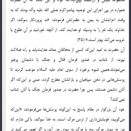
همواره در پی اجرای این توصیه پیامبراكرم صلی الله علیه وآله بودند كه به
وقت اعزامشان به یمن به حضرتش فرمودند: «به پروردگار سوگند، اگر
خداوند یك نفر را به وسیله تو هدایت كند، از آنچه خورشید بر آن طلوع یا
غروب می‌كند بهتر است.» (35)
آن حضرت به امید این‌كه كسی از مخالفان معاند هدایت‌یابد و راه ضلالت
نپوید، از شتاب در صدور فرمان قتال و جنگ با دشمنان پرهیز
می‌نمودند.همین شیوه برخورد از سوی امام علیه السلام موجب گردید تا
پرسش‌هایی در ذهن سپاهیان و یارانشان مطرح گردد، مبنی بر این‌كه: اگر
آنان دشمن هستند، پس چرا حضرت در صدور فرمان جنگ با آنان شتاب
نمی‌كنند؟
خود آن بزرگوار در مقام پاسخ به این‌گونه پرسش‌ها می‌فرمودند: «این‌كه
می‌گویید: خویشتن‌داری از ترس مرگ است، به خدا سوگند، باكی ندارم كه
من به سوی مرگ روم یا مرگ به سوی من آید، و اگر تصور می‌كنید در