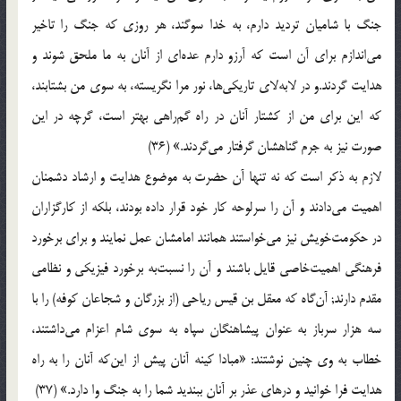
جنگ با شامیان تردید دارم، به خدا سوگند، هر روزی كه جنگ را تاخیر
می‌اندازم برای آن است كه آرزو دارم عده‌ای از آنان به ما ملحق شوند و
هدایت گردند.و در لابه‌لای تاریكی‌ها، نور مرا نگریسته، به سوی من بشتابند،
كه این برای من از كشتار آنان در راه گم‌راهی بهتر است، گرچه در این
صورت نیز به جرم گناهشان گرفتار می‌گردند.» (36)
لازم به ذكر است كه نه تنها آن حضرت به موضوع هدایت و ارشاد دشمنان
اهمیت می‌دادند و آن را سرلوحه كار خود قرار داده بودند، بلكه از كارگزاران
در حكومت‌خویش نیز می‌خواستند همانند امامشان عمل نمایند و برای برخورد
فرهنگی اهمیت‌خاصی قایل باشند و آن را نسبت‌به برخورد فیزیكی و نظامی
مقدم دارند; آن‌گاه كه معقل بن قیس ریاحی (از بزرگان و شجاعان كوفه) را با
سه هزار سرباز به عنوان پیشاهنگان سپاه به سوی شام اعزام می‌داشتند،
خطاب به وی چنین نوشتند: «مبادا كینه آنان پیش از این‌كه آنان را به راه
هدایت فرا خوانید و درهای عذر بر آنان ببندید شما را به جنگ وا دارد.» (37)