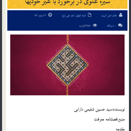
سیره علوی در برخورد با غیر خودی‏ها
خادم اهل البیت
ائمه اطهار
,
امام علی (ع)
3 اسفند 96
0 دیدگاه
2357بازدید
نويسنده:سید حسین شفیعی دارابی
منبع:فصلنامه معرفت
مقدمه