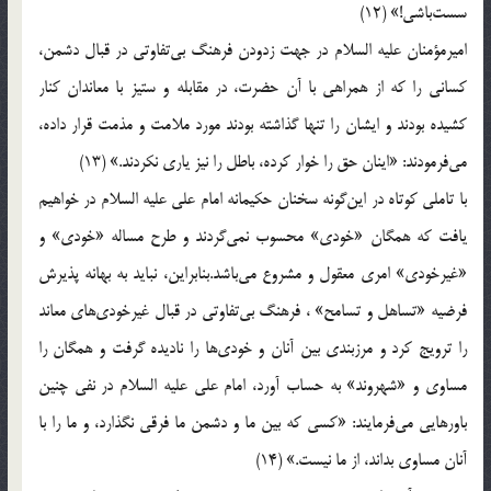
سست‌باشی!» (12)
امیرمؤمنان علیه السلام در جهت زدودن فرهنگ بی‌تفاوتی در قبال دشمن،
كسانی را كه از همراهی با آن حضرت، در مقابله و ستیز با معاندان كنار
كشیده بودند و ایشان را تنها گذاشته بودند مورد ملامت و مذمت قرار داده،
می‌فرمودند: «اینان حق را خوار كرده، باطل را نیز یاری نكردند.» (13)
با تاملی كوتاه در این‌گونه سخنان حكیمانه امام علی علیه السلام در خواهیم
یافت كه همگان «خودی‌» محسوب نمی‌گردند و طرح مساله «خودی‌» و
«غیرخودی‌» امری معقول و مشروع می‌باشد.بنابراین، نباید به بهانه پذیرش
فرضیه «تساهل و تسامح‌» ، فرهنگ بی‌تفاوتی در قبال غیرخودی‌های معاند
را ترویج كرد و مرزبندی بین آنان و خودی‌ها را نادیده گرفت و همگان را
مساوی و «شهروند» به حساب آورد، امام علی علیه السلام در نفی چنین
باورهایی می‌فرمایند: «كسی كه بین ما و دشمن ما فرقی نگذارد، و ما را با
آنان مساوی بداند، از ما نیست.» (14)