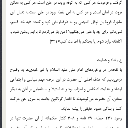
گرفتند و فرمودند: هر كس كه به كوفه برود، در امان است; هر كس به مدائن
برود، در امان است; و هر كس به این نقطه برود در امان است.به دنبال این
ماجرا، فروة بن نوفل اشجعی رو به طرفدارانش كرد و گفت: «به خدا قسم،
نمی‌دانم برای چه با علی می‌جنگیم؟ ! من باز می‌گردم تا برایم روشن شود و
آگاهانه وارد شوم; یا بجنگم یا اطاعت كنم.» (34)
ج.ارشاد و هدایت
با تفحص در برخوردهای امام علی علیه السلام با غیر خودی‌ها به وضوح
درمی‌یابیم كه هدف اصلی آن حضرت در این عرصه مهم سیاسی و اجتماعی
ارشاد و هدایت اشخاص و احزاب بود و نه استیلا و سلطه‌یابی بر آنان.به دیگر
سخن، آن حضرت می‌كوشیدند تا اقشار گوناگون جامعه به سوی حق حركت
كنند و بندگی معبود حقیقی را پیشه نمایند.
وجود 241 خطبه، 79 نامه و 408 گفتار حكیمانه از آن حضرت تنها در
مجموعه نفیس و ارزشمند نهج‌البلاغه گواه بر این است كه آن حضرت