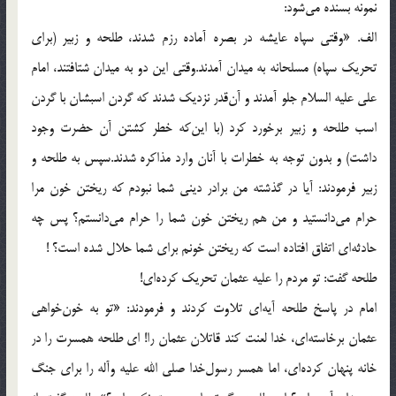
نمونه بسنده می‌شود:
الف. «وقتی سپاه عایشه در بصره آماده رزم شدند، طلحه و زبیر (برای
تحریك سپاه) مسلحانه به میدان آمدند.وقتی این دو به میدان شتافتند، امام
علی علیه السلام جلو آمدند و آن‌قدر نزدیك شدند كه گردن اسبشان با گردن
اسب طلحه و زبیر برخورد كرد (با این‌كه خطر كشتن آن حضرت وجود
داشت) و بدون توجه به خطرات با آنان وارد مذاكره شدند.سپس به طلحه و
زبیر فرمودند: آیا در گذشته من برادر دینی شما نبودم كه ریختن خون مرا
حرام می‌دانستید و من هم ریختن خون شما را حرام می‌دانستم؟ پس چه
حادثه‌ای اتفاق افتاده است كه ریختن خونم برای شما حلال شده است؟ !
طلحه گفت: تو مردم را علیه عثمان تحریك كرده‌ای!
امام در پاسخ طلحه آیه‌ای تلاوت كردند و فرمودند: «تو به خون‌خواهی
عثمان برخاسته‌ای، خدا لعنت كند قاتلان عثمان را! ای طلحه همسرت را در
خانه پنهان كرده‌ای، اما همسر رسول‌خدا صلی الله علیه وآله را برای جنگ