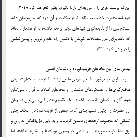
این‌كه پوست جوی را از مورچه‌ای ناروا بگیرم، چنین نخواهم كرد.» (30)
عهدنامه حضرت خطاب به مالك اشتر حكایت از آن دارد كه امیرمؤمنان علیه
السلام وی را از نادیده‌گیری تقیدهای دینی برحذر داشته، به او هشدار داده‌اند
كه نكند برای حل مشكلات خویش با دشمن راه حقه و تزویر و پیمان‌شكنی
را در پیش گیرد. (31)
ب.مرزبندی بین مخالفان فریب‌خورده و دشمنان اصلی
سیره علوی در برخورد با غیر خودی‌ها بی‌تردید، با توجه به متفاوت بودن
موضع‌گیری‌ها و عملكردهای دشمنان و مخالفان اسلام و قرآن، نمی‌توان
همه آنان را یكسان دانست، بلكه در یك تقسیم‌بندی كلی، می‌توان دشمنان
آن حضرت را چنین تقسیم‌بندی كرد: جمعی از فریب‌خوردگان بودند; یعنی
كسانی كه مجذوب ترفندهای دشمن گردیدند و به دلیل دل‌باختگی به زرق و
برق دنیا، فریب خوردند – و نقشی در رهبری توطئه‌ها و پیكارها نداشتند.اما