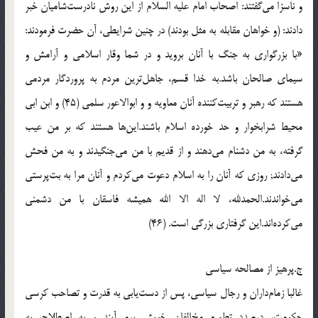
و ناسزا می‌گفتند: اصحاب امام علیه السلام از این روش نادرست‌شامیان خبر
دادند: (و خواهان مقابله به مثل بودند) در چنین شرایطی، آن حضرت فرمودند:
«با بزرگواری به جنگ با آنان بروید و در شما وقار اسلامی و آرامش و
سیمای صالحان باشد.به خدا قسم، جاهل‌ترین مردم به پروردگار مردمی
هستند كه رهبر و تربیت‌كننده آنان معاویه و و ابوالاعور سلمی (45) و ابن ابی
محیط شرابخوار و حد خورده اسلام باشند.این‌ها هستند كه بر من عیب
گرفته، به من دشنام می‌دهند و از قدیم با من می‌جنگیدند و به من فحش
می‌دادند; روزی كه آنان را به اسلام دعوت می‌كردم و آنان مرا به بت‌پرستی
می‌خواندند.الحمدلله، لا اله الا الله همیشه فاسقان با من دشمنی
می‌كرده‌اند.این گرفتاری بزرگی است. (46)
ج.پرهیز از مصالحه سیاسی
غالبا زمام‌داران و رجال سیاسی، پس از دست‌یابی به قدرت و تصاحب كرسی
حكومت، درصدد تطمیع مخالفان خویش برمی‌آیند و به اصطلاح، به