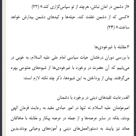
«از دشمن در امان نباش، هرچند از تو سپاس‌گزاری كند.» (23)
«كسی كه از دشمن غفلت كند، حیله‌ها و كیدهای دشمن بیدارش خواهد
ساخت.» (24)
3.مقابله با غیرخودی‌ها
با بررسی دوران درخشان حیات سیاسی امام علی علیه السلام، به خوبی در
می‌یابیم كه آن حضرت در برخورد با غیرخودی‌ها از شیوه‌های متنوعی بهره
می‌گرفتند. پیش از پرداختن به این شیوه‌ها، ذكر چند نكته لازم است:
الف.رعایت تقیدهای دینی در برخورد با دشمنان
امیرمؤمنان علیه السلام نه تنها در امور عبادی مقید به رعایت فرمان الهی
بودند، بلكه در سایر عرصه‌ها و از جمله در عرصه پیكار و مقابله با مخالفان
معاند نیز پایبند به دستورالعمل‌های دینی و آموزه‌های وحیانی بودند.بدین