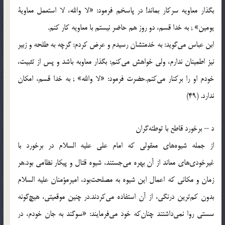
بگذار معاویه سركار بماند! در پاسخم فرمود: «لا والله، لا استعمل معاویة
یومین‌» ; به خدا قسم، دو روز هم حاضر نیستم با معاویه كار كنم.
ابن عباس می‌گوید: به خدمتشان رسیدم و عرض كردم: گرچه به طلحه و زبیر
نیز اطمینان ندارم، ولی خواهش می‌كنم: بگذار معاوبه باشد و پس از تثبیت،
خودم او را بركنار می‌كنم.حضرت فرمود: «لا والله‌» ; به خدا قسم، امكان
ندارد. (49)
د – برخورد قاطع با توطئه‌گران
از جمله شیوه‌های معقولی كه امام علی علیه السلام در برخورد با
غیرخودی‌های معاند از آن بهره می‌جستند، شیوه قتال و پیكار نظامی بود.هر
زمان و مكانی كه اعمال این شیوه به مصلحت‌بود، امیرمؤمنان علیه السلام
بدون كم‌ترین درنگی، از آن استفاده می‌كردند.در چنین موقعیتی، هیچ‌گونه
سستی روا نمی‌داشتند چنان‌كه خود می‌فرمایند: «سوگند به جان خودم، در