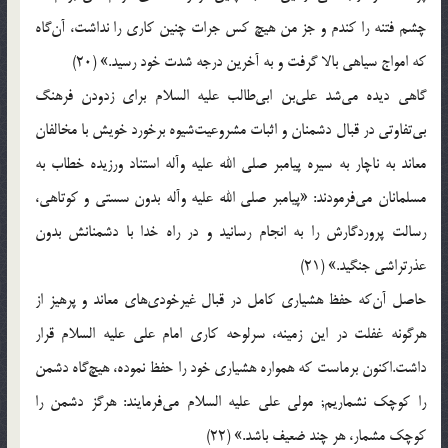
چشم فتنه را كندم و جز من هیچ كس جرات چنین كاری را نداشت، آن‌گاه
كه امواج سیاهی بالا گرفت و به آخرین درجه شدت خود رسید.» (20)
گاهی دیده می‌شد علی‌بن ابی‌طالب علیه السلام برای زدودن فرهنگ
بی‌تفاوتی در قبال دشمنان و اثبات مشروعیت‌شیوه برخورد خویش با مخالفان
معاند به ناچار به سیره پیامبر صلی الله علیه وآله استناد ورزیده خطاب به
مسلمانان می‌فرمودند: «پیامبر صلی الله علیه وآله بدون سستی و كوتاهی،
رسالت پروردگارش را به انجام رسانید و در راه خدا با دشمنانش بدون
عذرتراشی جنگید.» (21)
حاصل آن‌كه حفظ هشیاری كامل در قبال غیرخودی‌های معاند و پرهیز از
هرگونه غفلت در این زمینه، سرلوحه كاری امام علی علیه السلام قرار
داشت.اكنون برماست كه همواره هشیاری خود را حفظ نموده، هیچ‌گاه دشمن
را كوچك نشماریم; مولی علی علیه السلام می‌فرمایند: هرگز دشمن را
كوچك مشمار، هر چند ضعیف باشد.» (22)