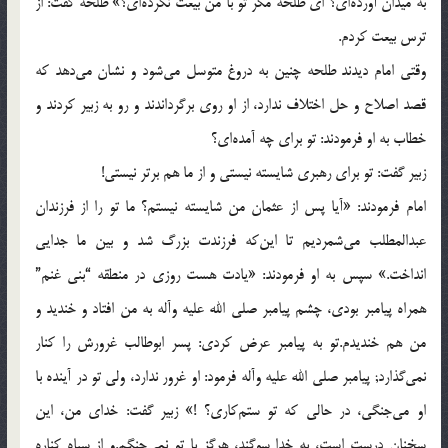
به میدان آورده‌ای؟ ای طلحه مگر تو با من بیعت نكرده‌ای؟» طلحه گفت: از
ترس بیعت كردم.
وقتی امام دیدند طلحه چنین به دروغ متوسل می‌شود و نشان می‌دهد كه
قصد اصلاح و حل اختلاف ندارد، از او روی برگرداندند و رو به زبیر كردند و
خطاب به او فرمودند: تو برای چه آمده‌ای؟
زبیر گفت: تو برای رهبری شایسته نیستی و از ما هم برتر نیستی!
امام فرمودند: «آیا پس از عثمان من شایسته نیستم؟ ما تو را از فرزندان
عبدالمطلب می‌شمردیم تا این‌كه فرزندت بزرگ شد و بین ما جدایی
انداخت.» سپس به او فرمودند: «یادت هست روزی در منطقه “بنی غنم”
همراه پیامبر بودی، چشم پیامبر صلی الله علیه وآله به من افتاد و خندید و
من هم خندیدم.تو به پیامبر عرض كردی: پسر ابوطالب غرورش را كنار
نمی‌گذارد; پیامبر صلی الله علیه وآله فرمود: او غرور ندارد، ولی تو در آینده با
او می‌جنگی، در حالی كه تو ستم‌كاری؟ !» زبیر گفت: خدای من، این
سخنان درست است، به خدا سوگند، هرگز با تو نمی‌جنگم.و از سپاه كناره