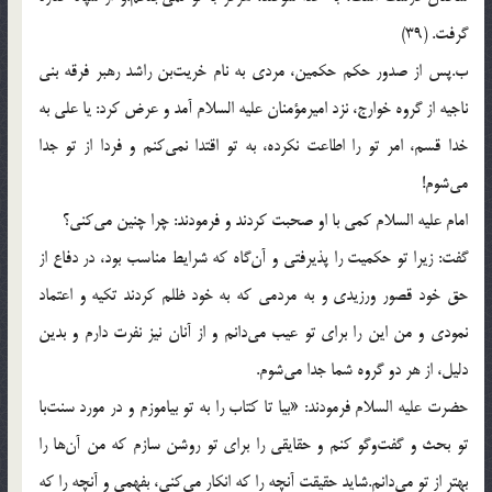
گرفت. (39)
ب.پس از صدور حكم حكمین، مردی به نام خریت‌بن راشد رهبر فرقه بنی
ناجیه از گروه خوارج، نزد امیرمؤمنان علیه السلام آمد و عرض كرد: یا علی به
خدا قسم، امر تو را اطاعت نكرده، به تو اقتدا نمی‌كنم و فردا از تو جدا
می‌شوم!
امام علیه السلام كمی با او صحبت كردند و فرمودند: چرا چنین می‌كنی؟
گفت: زیرا تو حكمیت را پذیرفتی و آن‌گاه كه شرایط مناسب بود، در دفاع از
حق خود قصور ورزیدی و به مردمی كه به خود ظلم كردند تكیه و اعتماد
نمودی و من این را برای تو عیب می‌دانم و از آنان نیز نفرت دارم و بدین
دلیل، از هر دو گروه شما جدا می‌شوم.
حضرت علیه السلام فرمودند: «بیا تا كتاب را به تو بیاموزم و در مورد سنت‌با
تو بحث و گفت‌وگو كنم و حقایقی را برای تو روشن سازم كه من آن‌ها را
بهتر از تو می‌دانم.شاید حقیقت آنچه را كه انكار می‌كنی، بفهمی و آنچه را كه