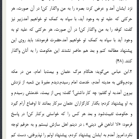
نزد ایشان آمد و عرض كرد: بصره را به من واگذار كن! در آن صورت، هر
حركتی كه علیه تو به وجود آید، با سپاه به كمك تو خواهیم آمد.زبیر نیز
گفت: كوفه را به من واگذار كن! در آن صورت، هر حركتی كه علیه تو به
وجود آید با سپاه به كمك تو خواهیم آمد.حضرت فرمودند: باید روی این
پیشنهاد مطالعه كنم و بعد هم حاضر نشدند این حكومت را به آنان واگذار
كنند. (48)
2.ابن عباس می‌گوید: هنگام مرگ عثمان و بیعت‌با امام، من در مكه
بودم.وقتی به مدینه آمدم، خدمت امام رسیدم.دیدم مغیرة بن شعبه از نزدش
بیرون آمد.به او گفتم: چه كار داشتی؟ گفت: پس از بیعت، خدمتش رسیدم و
به او پیشنهاد كردم: بگذار كارگزاران عثمان سركار بمانند تا اوضاع آرام گیرد
و حكومت تثبیت‌شود و بعد هر كس را كه خواستی بركنار كن! در پاسخ
فرمود: «لا اداهن فی دینی‌» ; در دینم اهل سازش نیستم و به حرفم توجه
نكرد.امروز آمدم به ایشان پیشنهاد كردم، پیشنهاد اولم را نپذیرفتی، دست كم