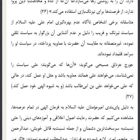
دارد، آن را به روشنی رها می‌سازد.اما آن‌كه از گناه و مخالفت‌با دین پروا
ندارد، از فرصت‌ها برای نیرنگ‌بازی استفاده می‌كند.» (26)
متاسفانه برخی اشخاص ناآگاه عدم بهره‌گیری امام علی علیه السلام از
سیاست نیرنگ و فریب را دلیل بر عدم آشنایی آن بزرگوار به سیاست تلقی
نموده، غیرمنصفانه به مقایسه آن حضرت با معاویه پرداخته، در سیاست او را
سرامد قلمداد نموده‌اند.
جورج جرداق مسیحی می‌گوید: «آن‌ها كه می‌گویند: علی سیاست را
نمی‌شناسد، می‌خواهند علی همانند معاویه باشد و مثل او عمل كند، در حالی
كه علی می‌خواهد علی بن ابی‌طالب باشد (و به شیوه الهی خود عمل كند.)
(27)
به دلیل پای‌بندی امیرمؤمنان علیه السلام به فرمان الهی در تمام عرصه‌ها،
مشاهده می‌كنیم كه حضرت رعایت اصول اخلاقی و آموزه‌های دینی را حتی
نسبت‌به سرسخت‌ترین دشمنان و از جمله نسبت‌به قاتل خویش، عبدالرحمن
بن ملجم، امری لازم شمرده به فرزندان عبدالمطلب توصیه نمودند: «اگر من