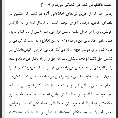
اوست غافلگیرش كند. (من غافلگیر نمی‌شوم.)» (10)
زمانی هم كه از طریق نیروهای اطلاعاتی آگاه می‌شدند كه دشمن در
نقطه‌ای خاص، درصدد اجرای توطئه است، با ارسال نامه‌ای به كارگزار
خویش، وی را در جریان نقشه دشمن قرار می‌دادند: «پس از یاد خدا و درود،
همانا مامور اطلاعاتی من در شام (11) به من اطلاع داده است كه گروهی از
مردم شام برای موسم حج‌به مكه می‌آیند; مردمی كوردل، گوش‌هایشان در
شنیدن حق ناشنوا و دیده‌هایشان نابینا كه حق را از راه باطل می‌جویند و بنده
را در نافرمانی از خدا فرمان می‌برند، دین خود را به دنیا می‌فروشند و دنیا را
به بهای سرای جاودانه نیكان و پرهیزگاران می‌خرند، در حالی كه در نیكی‌ها،
انجام دهنده آن پاداش گیرد و در بدی‌ها، جز بدكار كیفر نشود.پس در اداره
امور خود، هشیارانه و سرسختانه استوار باش; نصیحت دهنده‌ای عاقل، پیرو
حكومت و فرمانبردار امام خود باش! مبادا كاری انجام دهی كه به عذرخواهی
روی آوری! نه به هنگام نعمت‌ها، شادمان و نه هنگام مشكلات