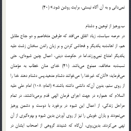
نمی‌دانی و به آن آگاه نیستی، برایت روشن شود.» (40)
ب.پرهیز از توهین و دشنام
در عرصه سیاست، زیاد اتفاق می‌افتد كه طرفین متخاصم و دو جناح مقابل
هم، از اهانت‌به یكدیگر و فحاشی كردن و بر زبان راندن سخنان زشت علیه
یكدیگر امتناع نمی‌ورزند.اما در حكومت دینی، اعمال چنین شیوه‌ای، حتی
نسبت‌به مخالف، ممنوع می‌باشد. (41) خدای منان خطاب به مؤمنان
می‌فرماید: «آنان‌كه غیرخدا را می‌خوانند دشنام مدهید.پس دشنام دهند خدا را
از روی ستم، بدون آن‌كه دانشی داشته باشند.» (انعام: 108) امام علی علیه
السلام كه همواره در جهت اجرای فرمان الهی قدم برمی‌داشتند، در تمام
مراحل زندگی، از اعمال این شیوه در برخورد با دوست و دشمن پرهیز
می‌نمودند و یاران خویش را نیز از روی آوردن بدین شیوه و بهره‌گیری از آن
نهی می‌كردند. بدین‌روی، آن‌گاه كه شنیدند گروهی از اصحاب ایشان در