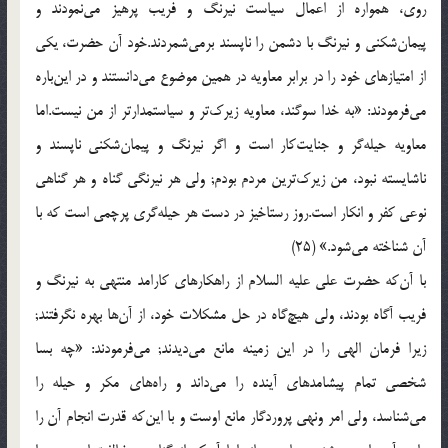
روی، همواره از اعمال سیاست نیرنگ و فریب پرهیز می‌نمودند و
پیمان‌شكنی و نیرنگ با دشمن را ناپسند برمی‌شمردند.خود آن حضرت، یكی
از امتیازهای خود را در برابر معاویه در همین موضوع می‌دانستند و در این‌باره
می‌فرمودند: «به خدا سوگند، معاویه زیرك‌تر و سیاستمدارتر از من نیست.اما
معاویه حیله‌گر و جنایت‌كار است و اگر نیرنگ و پیمان‌شكنی ناپسند و
ناشایسته نبود، من زیرك‌ترین مردم بودم; ولی هر نیرنگی گناه و هر گناهی
نوعی كفر و انكار است.روز رستاخیز در دست هر حیله‌گری پرچمی است كه با
آن شناخته می‌شود.» (25)
با آن‌كه حضرت علی علیه السلام از راهكارهای كارامد منتهی به نیرنگ و
فریب آگاه بودند، ولی هیچ‌گاه در حل مشكلات خود، از آن‌ها بهره نگرفتند;
زیرا فرمان الهی را در این زمینه مانع می‌دیدند; می‌فرمودند: «چه بسا
شخصی تمام پیشامدهای آینده را می‌داند و راه‌های مكر و حیله را
می‌شناسد، ولی امر ونهی پروردگار مانع اوست و با این‌كه قدرت انجام آن را