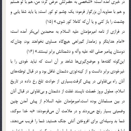
در خبری آمده است: «شخصی به حضرتش عرض كرد: من، هم با تو هستم
و هم با معاویه.آن بزرگوار فرمود: یك چشم تو كور است; یا باید شفا یابی و
چشمت را باز كنی و یا آن‌كه كاملا كور شوی.» (15)
در فرازی از نامه امیرمؤمنان علیه السلام به محمدبن ابی‌بكر آمده است:
«امام هدایتگر و زمامدار گم‌راهی هیچ‌گاه مساوی نخواهند بود; چنان‌كه
دوستان پیامبر صلی الله علیه وآله و دشمنانش برابر نیستند.» (16)
این‌گونه گفته‌ها و موضع‌گیری‌ها شاهد بر آن است كه نباید خودی را با
غیرخودی برابر دانست و از كینه‌توزی دشمنان غافل بود و در قبال توطئه‌های
آنان راه بی‌تفاوتی در پیش گرفت.بسیاری از حوادث تلخ رخ داده در تاریخ
اسلام، معلول بروز خصلت ناپسند غفلت از دشمنان و بی‌تفاوتی در قبال آنان
در بین مسلمانان بوده است.امیرمؤمنان علیه السلام از پیش آمدن چنین
وضعیتی بسیار رنج می‌بردند و در ملامت آن می‌فرمودند: «به خدا سوگند،
شما بد وسیله‌ای برای افروختن آتش جنگ هستید; شما را فریب می‌دهند،