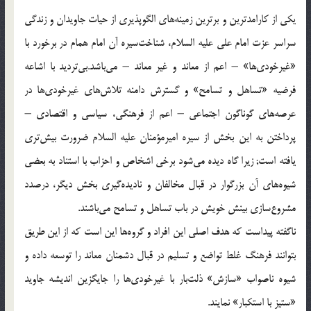
یكی از كارامدترین و برترین زمینه‌های الگوپذیری از حیات جاویدان و زندگی
سراسر عزت امام علی علیه السلام، شناخت‌سیره آن امام همام در برخورد با
«غیرخودی‌ها» – اعم از معاند و غیر معاند – می‌باشد.بی‌تردید با اشاعه
فرضیه «تساهل و تسامح‌» و گسترش دامنه تلاش‌های غیرخودی‌ها در
عرصه‌های گوناگون اجتماعی – اعم از فرهنگی، سیاسی و اقتصادی –
پرداختن به این بخش از سیره امیرمؤمنان علیه السلام ضرورت بیش‌تری
یافته است; زیرا گاه دیده می‌شود برخی اشخاص و احزاب با استناد به بعضی
شیوه‌های آن بزرگوار در قبال مخالفان و نادیده‌گیری بخش دیگر، درصدد
مشروع‌سازی بینش خویش در باب تساهل و تسامح می‌باشند.
ناگفته پیداست كه هدف اصلی این افراد و گروه‌ها این است كه از این طریق
بتوانند فرهنگ غلط تواضع و تسلیم در قبال دشمنان معاند را توسعه داده و
شیوه ناصواب «سازش‌» ذلت‌بار با غیرخودی‌ها را جایگزین اندیشه جاوید
«ستیز با استكبار» نمایند.