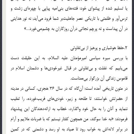
یا تسلیم شده از پیشوای خود: فتنه‌های بنی‌امیه پیاپی با چهره‌ای زشت و
ترس‌آور و ظلمتی با تاریكی عصر جاهلیت‌بر شما فرود می‌آید; نه نور هدایتی
در آن پیداست و نه پرچم نجاتی درآن روزگاران به چشم‌می‌خورد…»
2.حفظ هوشیاری و پرهیز از بی‌تفاوتی
با بررسی سیره سیاسی امیرمؤمنان علیه السلام، به این حقیقت دست
می‌یابیم كه غفلت و بی‌تفاوتی در قبال غیرخودی‌ها و دشمنان اسلام در
قاموس زندگی آن بزرگوار بی‌معناست.
در متون تاریخی آمده است: آن‌گاه كه در سال 36 هجری، كسانی در مدینه
از حضرتش خواستند: تا طلحه و زبیر، خودی‌های فریب‌خورده، را تعقیب
ننماید و آنان را به حال خود واگذارد، خطاب به ارائه‌دهندگان این پیشنهاد
فرمودند: «به خدا سوگند، من همچون كفتار نیستم كه با ضربات ملایم و آرام
در برابر لانه‌اش به خواب رود تا صیاد به او رسد و دشمنی كه در كمین