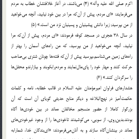
اكرم صلی الله علیه وآله‌» (4) می‌باشند، در آغاز خلافتشان خطاب به مردم
می‌فرمایند: «ای مردم، پیش از آن‌كه مرا در بین خود نیابید، آنچه می‌خواهید
از من بپرسید; زیرا دانش پیشینیان و پسینیان نزد من است.» (5)
در سال 38 هجری در مسجد كوفه فرمودند: «ای مردم، پیش از آن‌كه مرا
نیابید، آنچه می‌خواهید از من بپرسید، كه من راه‌های آسمان را بهتر از
راه‌های زمین می‌شناسم.بپرسید پیش از آن‌كه فتنه‌ها چونان شتری بی‌صاحب
حركت كنند و مهار خود را پای‌مال‌نمایند و مردم‌رابكوبند و بیازارندو محفل‌ها
را سرگردان كنند.» (6)
هشدارهای فراوان امیرمؤمنان علیه السلام در قالب خطابه، نامه و كلمات
حكمت‌آمیز در نهج‌البلاغه و دیگر منابع حدیثی گویای آن است كه آن
بزرگوار كاملا از حضور منسجم مخالفان معاند در بین خودی‌ها آگاه
بودند.بدین‌روی، از سویی، می‌كوشیدند تاخودی‌ها را از وجود غیرخودی‌های
معاند در بینشان‌آگاه سازند و به آنان‌می‌فرمودند: «ای‌بندگان خدا، شمارابه