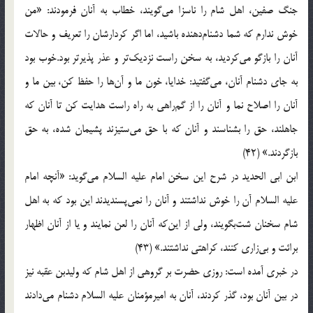
جنگ صفین، اهل شام را ناسزا می‌گویند، خطاب به آنان فرمودند: «من
خوش ندارم كه شما دشنام‌دهنده باشید، اما اگر كردارشان را تعریف و حالات
آنان را بازگو می‌كردید، به سخن راست نزدیك‌تر و عذر پذیرتر بود.خوب بود
به جای دشنام آنان، می‌گفتید: خدایا، خون ما و آن‌ها را حفظ كن، بین ما و
آنان را اصلاح نما و آنان را از گم‌راهی به راه راست هدایت كن تا آنان كه
جاهلند، حق را بشناسند و آنان كه با حق می‌ستیزند پشیمان شده، به حق
بازگردند.» (42)
ابن ابی الحدید در شرح این سخن امام علیه السلام می‌گوید: «آنچه امام
علیه السلام آن را خوش نداشتند و آنان را نمی‌پسندیدند این بود كه به اهل
شام سخنان شت‌بگویند، ولی از این‌كه آنان را لعن نمایند و یا از آنان اظهار
برائت و بی‌زاری كنند، كراهتی نداشتند.» (43)
در خبری آمده است: روزی حضرت بر گروهی از اهل شام كه ولیدبن عقبه نیز
در بین آنان بود، گذر كردند، آنان به امیرمؤمنان علیه السلام دشنام می‌دادند