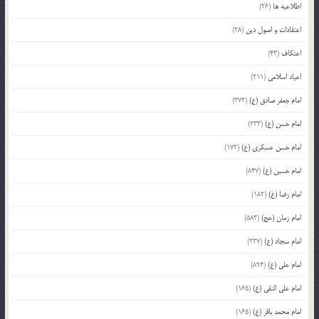
اطلاعیه ها
(26)
اعتقادات و اصول دین
(28)
اعتکاف
(43)
اعیاد اسلامی
(211)
امام جعفر صادق (ع)
(372)
امام حسن (ع)
(233)
امام حسن عسکری (ع)
(172)
امام حسین (ع)
(847)
امام رضا (ع)
(182)
امام زمان (عج)
(583)
امام سجاد (ع)
(227)
امام علی (ع)
(894)
امام علی النقی (ع)
(165)
امام محمد باقر (ع)
(165)