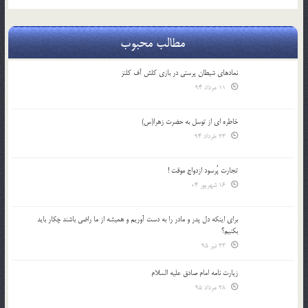
مطالب محبوب
نمادهای شیطان پرستی در بازی کلش آف کلنز
11 مرداد 94
خاطره ای از توسل به حضرت زهرا(س)
23 خرداد 94
تجارت پُرسود ازدواج موقت !
16 شهریور 04
براي اينكه دل پدر و مادر را به دست آوريم و هميشه از ما راضي باشند چكار بايد
بكنيم؟
23 تیر 95
زیارت نامه امام صادق علیه السلام
28 مرداد 95