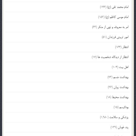
امام محمد تقی (ع)
(146)
امام موسی کاظم (ع)
(152)
امر به معروف و نهی از منکر
(63)
امور تربیتی فرزندان
(51)
انتظار
(164)
انتظار از دیدگاه شخصیت ها
(17)
اهل بیت
(104)
بهداشت جسم
(73)
بهداشت روان
(26)
بهداشت محیط
(18)
بودائیسم
(15)
پزشکی و سلامت
(1,980)
پند خوبان
(129)