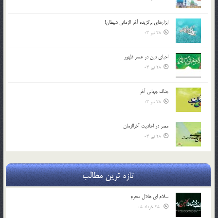
ابزارهاي برگزيده آخر الزماني شيطان!
28 تیر 03
احياي دين در عصر ظهور
28 تیر 03
جنگ جهاني آخر
28 تیر 03
مصر در احادیث آخرالزمان
28 تیر 03
تازه ترین مطالب
سلام ای هلال محرم
25 خرداد 05