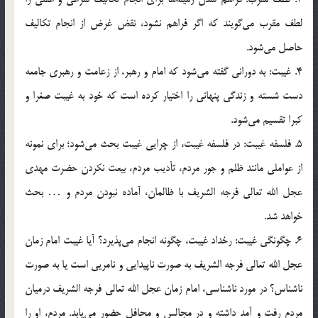
لطف مقرب مي‌گويند كه اگر فراهم نشود، نقض غرض از انجام تكاليف
حاصل مي‌شود.
4. غيبت: به دوراني گفته مي‌شود كه امام و رهبر، از زعامت و رهبري جامعه
دست شسته و زندگي پنهاني را اختيار كرده است كه خود به غيبت صغرا و
كبرا تقسيم مي‌شود.
5. فلسفه غيبت: در فلسفه غيبت، از چرايي غيبت بحث مي‌شود؛ براي نمونه
از عواملي مانند ظلم و جور مردم، تأديب مردم، بيعت نكردن حضرت مهدي
عجل الله تعالي فرجه الشريف با ظالمان، آماده نبودن مردم و … بحث
خواهد شد.
6. چگونگي غيبت: رخداد غيبت، چگونه انجام مي‌پذيرد؟ آيا غيبت امام زمان
عجل الله تعالي فرجه الشريف به صورت ناپيدايي و نامريي است يا به صورت
ناشناس؟ در مورد ناشناسي، امام زمان عجل الله تعالي فرجه الشريف درميان
مردم رفت و آمد داشته و در مجالس و محافل حضور مي‌يابد. مردم، او را