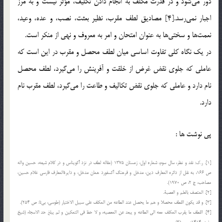
دور مي‌شود و در قدرت مكلف به انجام دادن تكليف، مؤثر نيست و به مرز
اجبار نمي‌رسد.[4] مصاديق لطف مقرب، نظير بعثت، نصب، و عده، وعيد،
نعمت‌ها و سختي‌ها به عنوان امتحان و امر به معروف و نهي از منكر است.
در يك نگاه كلي تفاوت اساسي ميان لطف محصل و مقرب در اين است كه
عاملي كه جلوي نقض غرض از خلقت و آفرينش را مي‌گيرد، لطف محصل
نام دارد و عاملي كه جلوي نقض تكاليف و طاعت را مي‌گيرد، لطف مقرب نام
دارد.
پي نوشت ها :
[1]. ر.ك: نقد و نظر، سال سوم، شماره اول، زمستان 1375 (مقاله لطف در نزد آكويناس و در كلام شيعه، حسين واله
ص 166، به نقل از دائره المعارف دين، مدخل و فرهنگ آكسفورد همان مدخل، و دايرة‌المعارف فارسي غلام حسين،
مصاحب، ج 2، ص 1970).
[2]. المتصف بالعلم و العصبة.
[3]. و قد يكون اللطف محصلا و هم ما يحصل عند الطاعه من المكلف علي سبيل الاختيار (طوسي، بي‌تا: ص 254).
[4]. اللطف ما يقرب المكلف معه الي الطاعه و يبعد عن المعصيه، و لا حظ في التمكين و لم يبلغ حد الاسجاء (شيخ