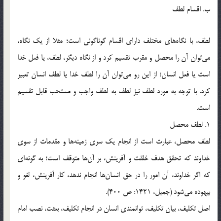
ب. اقسام لطف
لطف، با نگاه‌هاي مختلف داراي اقسام گوناگوني است؛ مثلا از يك نگاه،
مي‌توان آن را محصل و مقرب تقسيم كرد و از نگاه ديگر، لطف، يا فعل خدا
است يا فعل انسان؛ از اين رو مي‌توان آن را لطف خدا يا لطف انسان تعبير
كرد. با توجه به مورد لطف نيز لطف به لطف واجب و مستحب قابل تقسيم
است.
1. لطف محصل
لطف محصل، عبارت است از انجام يك سري زمينه‌ها و مقدمات از سوي
خداوند كه تحقق هدف خلقت و آفرينش، بر آن‌ها متوقف است؛ به گونه‌اي
كه اگر خداوند، آن امور را در حق انسان‌ها انجام ندهد، كار آفرينش، لغو و
بيهوده مي‌شود (جميل، 1421: ص 400).
اصل تكليف، بيان تكليف، توانمندي انسان در انجام تكليف، بعثت، نصب امام