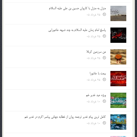
منزل به منزل با کاروان حسین بن علی علیه السلام
25 خرداد 05
پاسخ امام زمان علیه السلام به چند شبهه عاشورایی
25 خرداد 05
من سرزمین کربلا
25 خرداد 05
بیعت با عاشورا
25 خرداد 05
ویژه عید غدیر خم
10 خرداد 05
کامل ترین پیام غدیر ترجمه روان از خطابه جهانی پیامبر اکرم در غدیر خم
10 خرداد 05