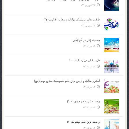
22 شهریور 03
ظرفیت های ژئوپلیتیک روایات مربوط به آخرالزمان (2)
22 شهریور 03
وضعیت زنان در آخرالزّمان
13 مرداد 03
ظهور خیلی هم نزدیک نیست!
13 مرداد 03
استقرار عدالت و از بين بردن ظلم، خصوصيّت مهدي موعود(عج)
13 مرداد 03
برجسته ترين شعار مهدويت (1)
13 مرداد 03
برجسته ترين شعار مهدويت (2)
13 مرداد 03