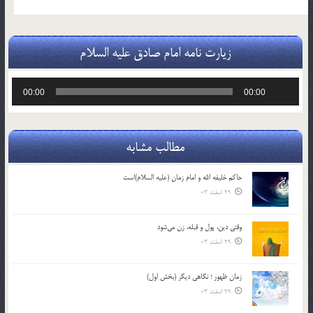
زیارت نامه امام صادق علیه السلام
پخش‌کننده
00:00
00:00
صوت
مطالب مشابه
حاکم خليفه الله و امام زمان (علیه السلام)است
29 اسفند 03
وقتی دین، پول و قبله، زن می‌شود
29 اسفند 03
زمان ظهور ؛ نگاهی دیگر (بخش اول)
29 اسفند 03