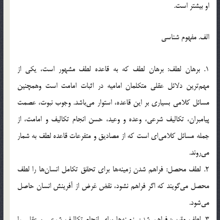
او بيشتر است.
الف. مفهوم شناسي
1. برهان لطف: برهان لطف كه به قاعده لطف مشهور است، يكي از
مهم‌ترين دلائل عقلي متكلمان اماميه در اثبات امامت است وهمچنين
مسائل كلامي بسياري بر اين قاعده، استوار مي‌باشد. وجوب نبوت، عصمت
پيامبران، تكاليف شرعي، وعده و وعيد، حسن انجام تكاليف و امامت، از
جمله مسائل كلامي‌اي است كه از مصاديق و متفرعات قاعده لطف به شمار
مي‌روند.
2. لطف محصل: فراهم شدن زمينه‌ها براي تحقق تكامل انسان‌ها را لطف
محصل مي‌گويند كه اگر فراهم نشود، نقض غرض از آفرينش انسان حاصل
مي‌شود.
3. لطف مقرب: فراهم شدن زمينه‌ها براي انجام تكاليف شرعي و عقلي را