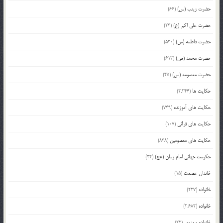
حضرت زینب (س)
(66)
حضرت علی اکبر (ع)
(23)
حضرت فاطمه (س)
(530)
حضرت محمد (ص)
(613)
حضرت معصومه (س)
(45)
حکایت ها
(2,244)
حکایت های آموزنده
(749)
حکایت های قرآنی
(107)
حکایت های معصومین
(838)
حکومت جهانی امام زمان (عج)
(24)
خاندان عصمت
(15)
خانواده
(227)
خانواده
(2,682)
خانواده مهدوی
(22)