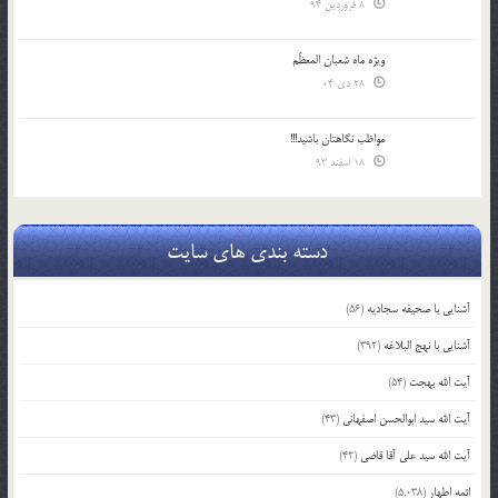
8 فروردین 94
ویژه ماه شعبان المعظّم
28 دی 04
مواظب نگاهتان باشید!!!
18 اسفند 93
دسته بندی های سایت
آشنایی با صحیفه سجادیه
(56)
آشنایی با نهج البلاغه
(392)
آیت الله بهجت
(54)
آیت الله سید ابوالحسن اصفهانی
(43)
آیت الله سید علی آقا قاضی
(42)
ائمه اطهار
(5,038)