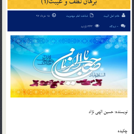
برهان لطف و غيبت(1)
خادم اهل البیت
شناخت امام
,
مهدویت
15 خرداد 97
0 دیدگاه
1363بازدید
نويسنده: حسين الهي نژاد
چكيده