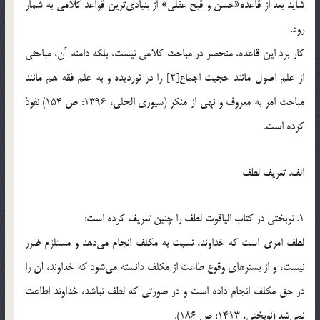
شايد بعد از قاعده‏«حسن و قبح عقلي‏» از بنيادي‌ترين قواعد كلامي به شمار
رود.
كار برد اين قاعده، منحصر در مباحث كلامي نيست، بلكه دامنه آن، مباحثي
از علم اصول مانند حجيت اجماع[2] را در نورديده و به علم فقه هم مانند
مباحث امر به معروف و نهي از منكر (سيوري الحلي، 1396: ص 154) نفوذ
كرده است.
الف. تعريف لطف
1. نوبختي در كتاب الياقوت لطف را چنين تعريف كرده است:
لطف امري است كه خداوند، نسبت به مكلف انجام مي‌دهد و مستلزم ضرر
نيست، و از بستر‌هاي وقوع طاعت از مكلف دانسته مي‌شود كه خداوند، آن را
در حق مكلف انجام داده است و در صورتي كه لطف نباشد، خداوند اطاعت
نمي‌شد (نوبختي، 1413: ص 186).