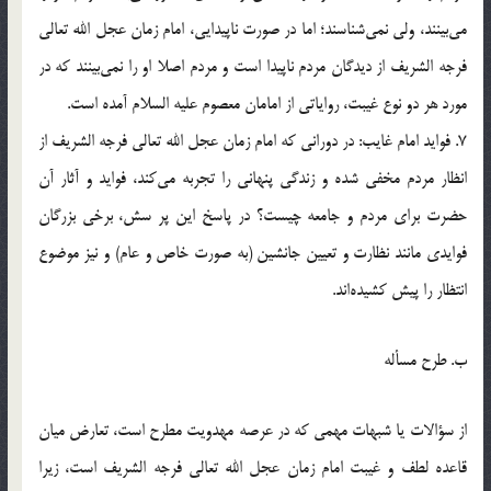
مي‌بينند، ولي نمي‌شناسند؛ اما در صورت ناپيدايي، امام زمان عجل الله تعالي
فرجه الشريف از ديدگان مردم ناپيدا است و مردم اصلا او را نمي‌بينند كه در
مورد هر دو نوع غيبت، رواياتي از امامان معصوم عليه السلام آمده است.
7. فوايد امام غايب: در دوراني كه امام زمان عجل الله تعالي فرجه الشريف از
انظار مردم مخفي شده و زندگي پنهاني را تجربه مي‌كند، فوايد و آثار آن
حضرت براي مردم و جامعه چيست؟ در پاسخ اين پر سش، برخي بزرگان
فوايدي مانند نظارت و تعيين جانشين (به صورت خاص و عام) و نيز موضوع
انتظار را پيش كشيده‌اند.
ب. طرح مسأله
از سؤالات يا شبهات مهمي كه در عرصه مهدويت مطرح است، تعارض ميان
قاعده لطف و غيبت امام زمان عجل الله تعالي فرجه الشريف است، زيرا