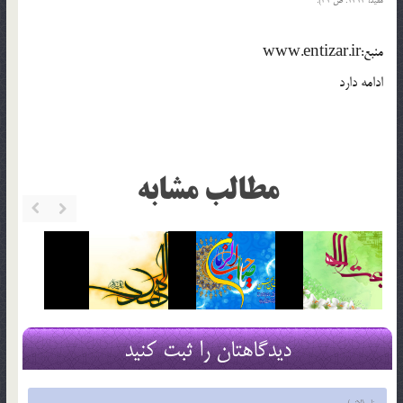
مفيد، 1414: ص 31).
منبع:www.entizar.ir
ادامه دارد
مطالب مشابه
دیدگاهتان را ثبت کنید