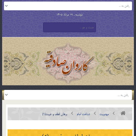
دوشنبه , 19 مرداد 1405
مهدویت
شناخت امام
برهان لطف و غيبت(1)