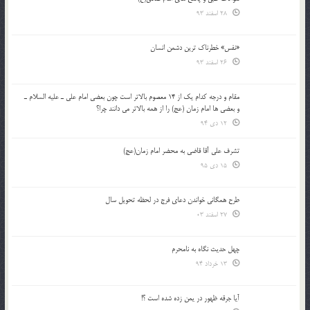
28 اسفند 93
«نفس» خطرناک ترین دشمن انسان
26 اسفند 93
مقام و درجه كدام يك از 14 معصوم بالاتر است چون بعضي امام علي ـ عليه السلام ـ
و بعضي ها امام زمان (عج) را از همه بالاتر مي دانند چرا؟
12 دی 94
تشرف علي آقا قاضي به محضر امام زمان(عج)
15 دی 95
طرح همگانی خواندن دعای فرج در لحظه تحویل سال
27 اسفند 03
چهل حدیث نگاه به نامحرم
13 خرداد 94
آیا جرقه ظهور در یمن زده شده است ؟!