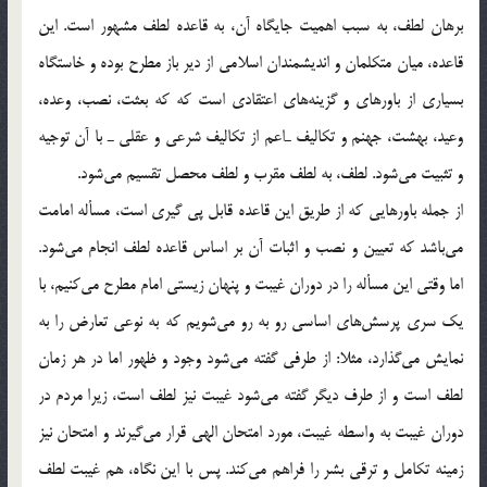
برهان لطف، به سبب اهميت جايگاه آن، به قاعده لطف مشهور است. اين
قاعده، ميان متكلمان و انديشمندان اسلامي از دير باز مطرح بوده و خاستگاه
بسياري از باورهاي و گزينه‌هاي اعتقادي است كه كه بعثت، نصب، وعده،
وعيد، بهشت، جهنم و تكاليف ـ‌اعم از تكاليف شرعي و عقلي ـ‌ با آن توجيه
و تثبيت مي‌شود. لطف، به لطف مقرب و لطف محصل تقسيم مي‌شود.
از جمله باورهايي كه از طريق اين قاعده قابل پي گيري است، مسأله امامت
مي‌باشد كه تعيين و نصب و اثبات آن بر اساس قاعده لطف انجام مي‌شود.
اما وقتي اين مسأله را در دوران غيبت و پنهان زيستي امام مطرح مي‌كنيم، با
يك سري پرسش‌هاي اساسي رو به رو مي‌شويم كه به نوعي تعارض را به
نمايش مي‌گذارد، مثلا: از طرفي گفته مي‌شود وجود و ظهور اما در هر زمان
لطف است و از طرف ديگر گفته مي‌شود غيبت نيز لطف است، زيرا مردم در
دوران غيبت به واسطه غيبت، مورد امتحان الهي قرار مي‌گيرند و امتحان نيز
زمينه تكامل و ترقي بشر را فراهم مي‌كند. پس با اين نگاه، هم غيبت لطف