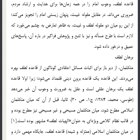
قاعده لطف، وجوب امام را در همه زمان‌ها براي هدايت و ارشاد مردم،
ضروري مي‌داند. در مقابل مقوله غيبت، پنهان زيستي امام را تجويز مي‌كند؛
از اين رو ميان دو مقوله لطف و غيبت، به ظاهر تعارض به چشم مي‌خورد كه
لازم است با طرح مسأله و نيز با تتبع و پژوهش فراگير در باره آن، پاسخ‌هاي
عميق و درخور داده شود.
برهان لطف
متكلمان، از دير باز براي اثبات مسائل اعتقادي گوناگون از قاعده لطف بهره
مي‌بردند. اين قاعده يك قاعده برون ديني قلمداد مي‌شود؛ زيرا اولا قاعده
لطف يك برهان عقلي است و عقل به ضرورت و وجوب آن خبر مي‌دهد
(طوسي، محمد، 1384: ج1، ص 30). ثانيا، قبل از آن كه ميان متكلمان
اسلامي مطرح شود، ميان متكلمان مسيحي و غير مسيحي نيز مطرح بوده و
در قالب نظام كلامي ويژه‌اي به عنوان‏«الهيات لطف‏» مشهور بوده است.[1]
در ميان متكلمان اسلامي (معتزله و شيعه) قاعده لطف، جايگاه مهمي دارد و