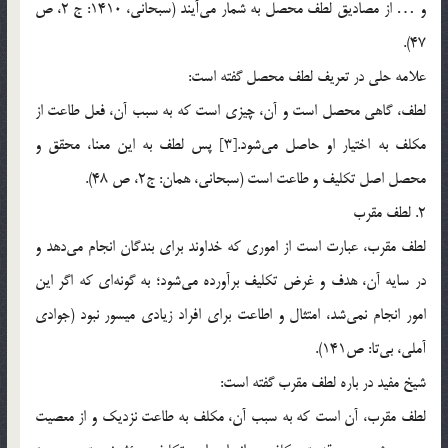
و … از مصاديق لطف محصل به شمار مي‌آيند (سبحاني، 1410: ج 2، ص
47).
علامه حلي در تعريف لطف محصل گفته است:
لطف، گاهي محصل است و آن، چيزي است كه به سبب آن، فعل طاعت از
مكلف به اختيار او حاصل مي‌شود.[3] پس لطف به اين معنا، محقق و
محصل اصل تكليف و طاعت است (سبحاني، همان: ج2، ص 48).
2. لطف مقرب
لطف مقرب، عبارت است از اموري كه خداوند براي بندگان انجام مي‌دهد و
در سايه آن، هدف و غرض تكليف برآورده مي‌شود؛ به گونه‌اي كه اگر اين
امور انجام نمي‌شد، امتثال و اطاعت براي افراد زيادي ميسور نبود (جوادي
آملي، بي‌تا: ص141).
شيخ مفيد در باره لطف مقرب گفته است:
لطف مقرب، آن است كه به سبب آن، مكلف به طاعت نزديك و از معصيت