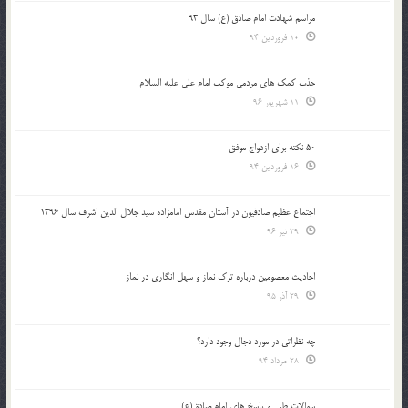
مراسم شهادت امام صادق (ع) سال 93
10 فروردین 94
جذب کمک های مردمی موکب امام علی علیه السلام
11 شهریور 96
50 نکته برای ازدواج موفق
16 فروردین 94
اجتماع عظیم صادقیون در آستان مقدس امامزاده سید جلال الدین اشرف سال 1396
29 تیر 96
احادیث معصومین درباره ترک نماز و سهل انگاری در نماز
29 آذر 95
چه نظراتی در مورد دجال وجود دارد؟
28 مرداد 94
سوالات طبی و پاسخ های امام صادق(ع)