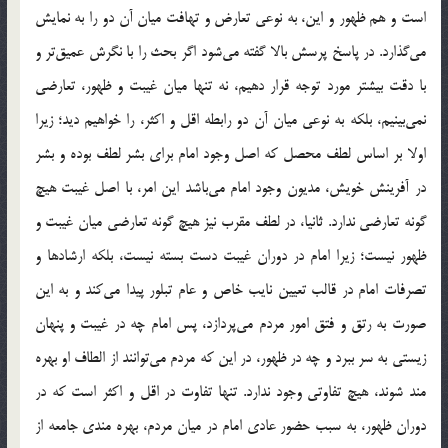
است و هم ظهور و اين، به نوعي تعارض و تهافت ميان آن دو را به نمايش
مي‌گذارد. در پاسخ پرسش بالا گفته مي‌شود اگر بحث را با نگرش عميق‌تر و
با دقت بيشتر مورد توجه قرار دهيم، نه تنها ميان غيبت و ظهور، تعارضي
نمي‌بينيم، بلكه به نوعي ميان آن دو رابطه اقل و اكثر، را خواهيم ديد؛ زيرا
اولا بر اساس لطف محصل كه اصل وجود امام براي بشر لطف بوده و بشر
در آفرينش خويش، مديون وجود امام مي‌باشد اين امر، با اصل غيبت هيچ
گونه تعارضي ندارد. ثانيا، در لطف مقرب نيز هيچ گونه تعارضي ميان غيبت و
ظهور نيست؛ زيرا امام در دوران غيبت دست بسته نيست، بلكه ار‌شادها و
تصرفات امام در قالب تعيين نايب خاص و عام تبلور پيدا مي‌كند و به اين
صورت به رتق و فتق امور مردم مي‌پردازد، پس امام چه در غيبت و پنهان
زيستي به سر ببرد و چه در ظهور، در اين كه مردم مي‌توانند از الطاف او بهره
مند شوند، هيچ تفاوتي وجود ندارد. تنها تفاوت در اقل و اكثر است كه در
دوران ظهور، به سبب حضور عادي امام در ميان مردم، بهره مندي جامعه از