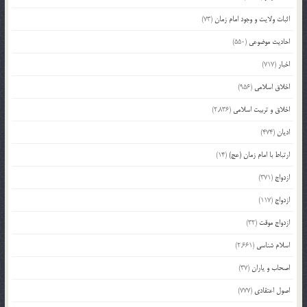
اثبات ولایت و وجود امام زمان
(73)
احادیث موضوعی
(550)
اخبار
(717)
اخلاق اسلامی
(956)
اخلاق و تربیت اسلامی
(2,836)
ادیان
(474)
ارتباط با امام زمان (عج)
(14)
ازدواج
(371)
ازدواج
(117)
ازدواج موقت
(32)
اسلام شناسی
(2,661)
اصحاب و یاران
(37)
اصول اعتقادی
(777)