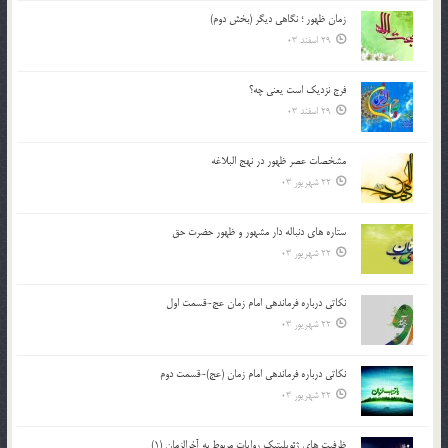
زمان ظهور ؛ نگاهی دیگر (بخش دوم)
29 اسفند 03
فرج نزدیک است یعنی چه؟
29 اسفند 03
مشخصات عصر ظهور در نهج البلاغه
22 شهریور 03
ستاره های دنباله دار مشهور و ظهور حضرت حق
22 شهریور 03
نکاتى درباره فرماندهى امام زمان عج-قسمت اول
22 شهریور 03
نکاتى درباره فرماندهى امام زمان (عج)-قسمت دوم
22 شهریور 03
ظرفیت های ژئوپلیتیک روایات مربوط به آخرالزمان (1)