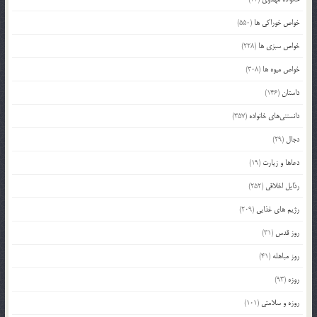
خواص خوراکی ها
(550)
خواص سبزی ها
(228)
خواص میوه ها
(308)
داستان
(146)
دانستنی‌های خانواده
(357)
دجال
(29)
دعاها و زیارت
(19)
رذایل اخلاقی
(252)
رژیم های غذایی
(209)
روز قدس
(31)
روز مباهله
(41)
روزه
(93)
روزه و سلامتی
(101)