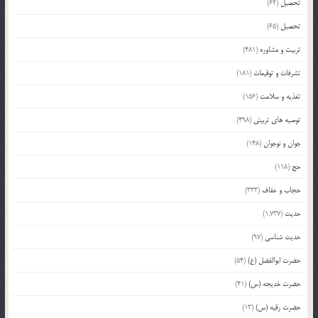
تحصیل
(62)
تحصیل
(65)
تربیت و مشاوره
(481)
تشرفات و توقیعات
(181)
تغذیه و سلامت
(156)
توصیه های تربیتی
(498)
جوان و نوجوان
(148)
حج
(118)
حجاب و عفاف
(333)
حدیث
(1,737)
حدیث شناسی
(97)
حضرت ابوالفضل (ع)
(54)
حضرت خدیجه (س)
(41)
حضرت رقیه (س)
(13)