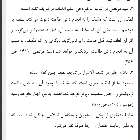
2. سيد مرتضي در كتاب الذخيره في العلم الكتاب در تعريف گفته است:
لطف، آن است كه مكلف را به انجام دادن طاعت دعوت مي‌كند. لطف، بر
دوقسم است: يكي آن كه مكلف به سبب آن، فعل طاعت را بر مي‌گزيند و
اگر آن لطف نبود فعل طاعت را بر نمي‌گزيد. ديگري آن كه مكلف، به سبب
آن به انجام دادن طاعت، نزديك‌تر خواهد شد (سيد مرتضي، 1411: ص
254).
3. علامه حلي در كشف الاسرار در تعريف لطف چنين گفته است:
مقصود ما از لطف، چيزي است كه مكلف با وجود آن، به فعل طاعت
نزديك‌تر و از فعل معصيت دور‌تر خواهد شد. لطف، به مرز اجبار نخواهد رسيد
(طوسي، 1405: ص510).
تعاريف ديگري از برخي انديشوران و متكلمان اسلامي نيز نقل شده است كه
به دليل رعايت اختصار از آن‌ها صرف نظر مي‌شود.