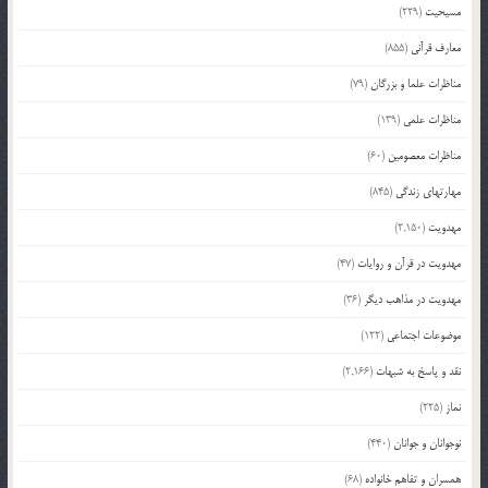
مسیحیت
(229)
معارف قرآنی
(855)
مناظرات علما و بزرگان
(79)
مناظرات علمی
(139)
مناظرات معصومین
(60)
مهارتهای زندگی
(845)
مهدویت
(2,150)
مهدویت در قرآن و روایات
(47)
مهدویت در مذاهب دیگر
(36)
موضوعات اجتماعی
(122)
نقد و پاسخ به شبهات
(2,166)
نماز
(225)
نوجوانان و جوانان
(440)
همسران و تفاهم خانواده
(68)