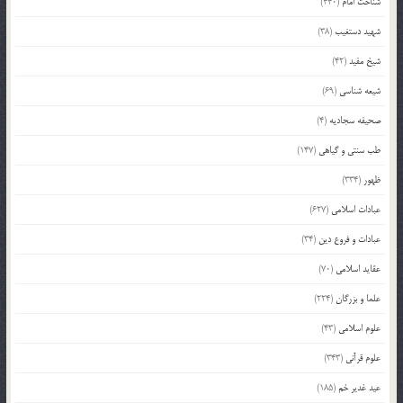
شناخت امام
(440)
شهید دستغیب
(38)
شیخ مفید
(42)
شیعه شناسی
(69)
صحیفه سجادیه
(4)
طب سنتی و گیاهی
(147)
ظهور
(334)
عبادات اسلامی
(627)
عبادات و فروع دین
(34)
عقاید اسلامی
(70)
علما و بزرگان
(224)
علوم اسلامی
(43)
علوم قرآنی
(343)
عید غدیر خم
(185)