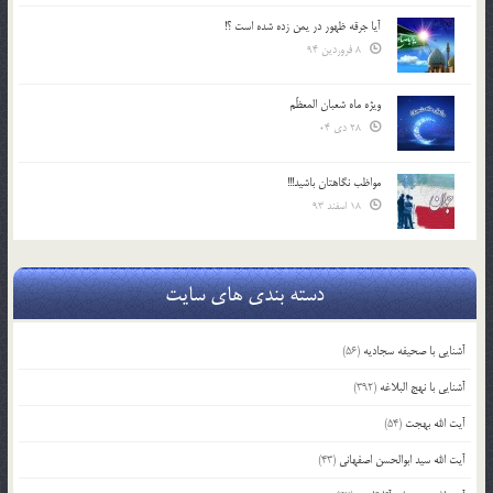
آیا جرقه ظهور در یمن زده شده است ؟!
8 فروردین 94
ویژه ماه شعبان المعظّم
28 دی 04
مواظب نگاهتان باشید!!!
18 اسفند 93
دسته بندی های سایت
آشنایی با صحیفه سجادیه
(56)
آشنایی با نهج البلاغه
(392)
آیت الله بهجت
(54)
آیت الله سید ابوالحسن اصفهانی
(43)