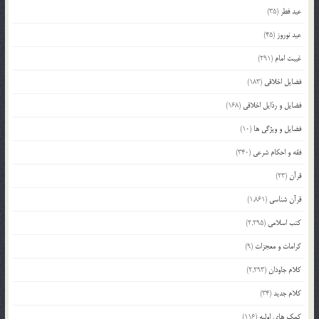
عید فطر
(35)
عید نوروز
(45)
غیبت امام
(291)
فضایل اخلاقی
(183)
فضایل و رذایل اخلاقی
(168)
فضایل و ویژگی ها
(10)
فقه و احکام شرعی
(340)
قرآن
(23)
قرآن شناسی
(1,861)
کتب اسلامی
(2,295)
کرامات و معجزات
(9)
کلام جاودان
(2,293)
کلام جدید
(34)
کمک های اولیه
(116)