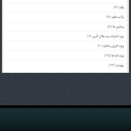
وقف
(77)
ولایت فقیه
(37)
ویتامین ها
(89)
ویژه امامزاده سید جلال الدین
(16)
ویژه کاروان صادقیه
(30)
ویژه نامه ها
(135)
یهودیت
(194)