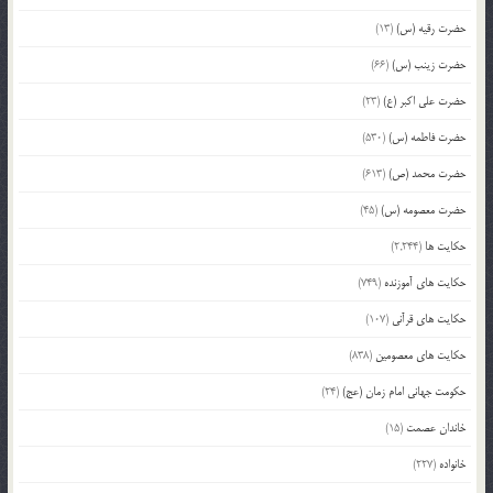
حضرت رقیه (س)
(13)
حضرت زینب (س)
(66)
حضرت علی اکبر (ع)
(23)
حضرت فاطمه (س)
(530)
حضرت محمد (ص)
(613)
حضرت معصومه (س)
(45)
حکایت ها
(2,244)
حکایت های آموزنده
(749)
حکایت های قرآنی
(107)
حکایت های معصومین
(838)
حکومت جهانی امام زمان (عج)
(24)
خاندان عصمت
(15)
خانواده
(227)