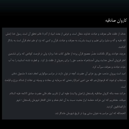
کاروان صادقیه
هدف از خلقت عالم معرفت و عبادت خداوند متعال است, و غرض از بعثت انبیاء از آدم تا خاتم تحقق آن است, رسول خدا (صلی
الله علیه و آله و سلم) برای تعلیم و تربیت بشریّت به معرفت و عبادت ,قرآن و کسی که نزد او علم تمام قرآن است به یادگار
گذاشت.
هرچند حوادث روزگار نگذاشت مفسّر معصومِ قرآن, پرده از حقایق کتاب خدا بردارد ولی در فرصت کوتاهی که برای ششمین
اختر فرزوان آسمان هدایت پیش آمد,شاهراه مذهب حق را برای رهروانِ از خلقت باز کرد , و فطرت تشنه انسانیت را به آب
حیات عبادت و معرفت سیرآب کرد.
امید است پیروان مذهب حق روز عزای آن حضرت, آنچه در توان دارند در مراسم سوگواری انجام دهند تا مشمول دعای
مستجاب او شوند که فرمود((رحم الله من احیی امرنا)) رحمتی که سرمایه ی سعادت و وسیله ی نجات از شدائد برزخ و قیامت
است.
حرکت همه ساله کاروان صادقیه رفسنجان (راهیان ولایت) جلوه ای از تکریم مقام عالی حضرت صادق الائمه علیه السلام
میباشد. مفتخریم که این حرکت حماسه ابراز محبت نسبت به آن امام همام و نشان افتخار شهرمان رفسنجان ؛ شهر
دارالصادقیون گردید.
الحمدالله که این مراسم به عنوان سنتی پویا در تاریخ شهرمان ماندگار شد.