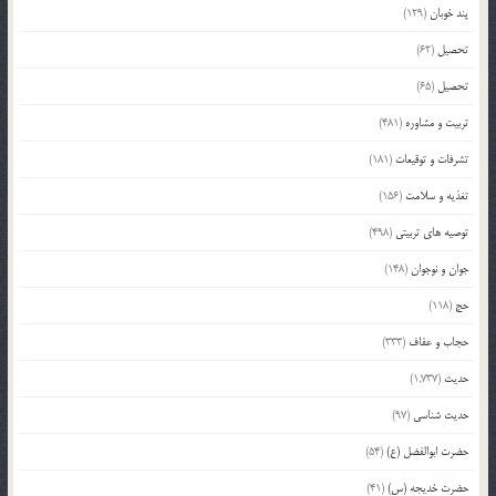
پند خوبان
(129)
تحصیل
(62)
تحصیل
(65)
تربیت و مشاوره
(481)
تشرفات و توقیعات
(181)
تغذیه و سلامت
(156)
توصیه های تربیتی
(498)
جوان و نوجوان
(148)
حج
(118)
حجاب و عفاف
(333)
حدیث
(1,737)
حدیث شناسی
(97)
حضرت ابوالفضل (ع)
(54)
حضرت خدیجه (س)
(41)