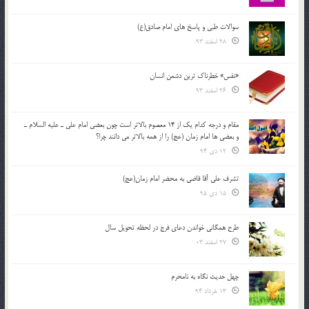
سوالات طبی و پاسخ های امام صادق(ع)
28 اسفند 93
«نفس» خطرناک ترین دشمن انسان
26 اسفند 93
مقام و درجه كدام يك از 14 معصوم بالاتر است چون بعضي امام علي ـ عليه السلام ـ
و بعضي ها امام زمان (عج) را از همه بالاتر مي دانند چرا؟
12 دی 94
تشرف علي آقا قاضي به محضر امام زمان(عج)
15 دی 95
طرح همگانی خواندن دعای فرج در لحظه تحویل سال
27 اسفند 03
چهل حدیث نگاه به نامحرم
13 خرداد 94