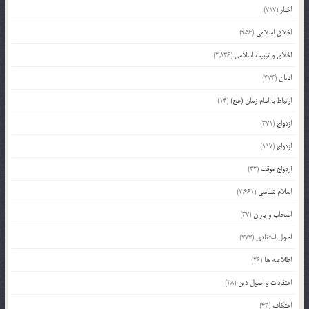
اخبار
(717)
اخلاق اسلامی
(956)
اخلاق و تربیت اسلامی
(2,836)
ادیان
(474)
ارتباط با امام زمان (عج)
(14)
ازدواج
(371)
ازدواج
(117)
ازدواج موقت
(32)
اسلام شناسی
(2,661)
اصحاب و یاران
(37)
اصول اعتقادی
(777)
اطلاعیه ها
(26)
اعتقادات و اصول دین
(28)
اعتکاف
(43)