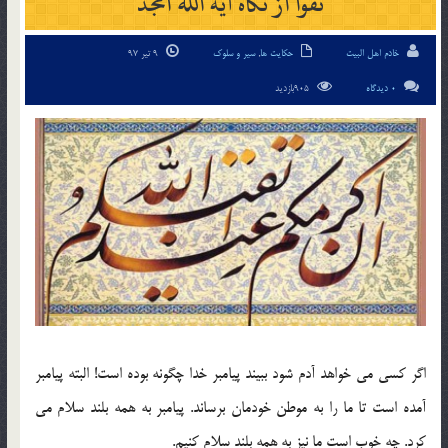
تقوا از نگاه آیة الله امجد
خادم اهل البیت
حکایت ها
,
سیر و سلوک
9 تیر 97
0 دیدگاه
905بازدید
اگر كسي مي خواهد آدم شود ببيند پيامبر خدا چگونه بوده است! البته پيامبر
آمده است تا ما را به موطن خودمان برساند. پيامبر به همه بلند سلام مي
كرد. چه خوب است ما نيز به همه بلند سلام كنيم.