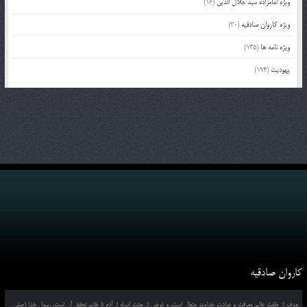
ویژه امامزاده سید جلال الدین
(16)
ویژه کاروان صادقیه
(30)
ویژه نامه ها
(135)
یهودیت
(194)
کاروان صادقیه
هدف از خلقت عالم معرفت و عبادت خداوند متعال است, و غرض از بعثت انبیاء از آدم تا خاتم تحقق آن است, رسول خدا (صلی