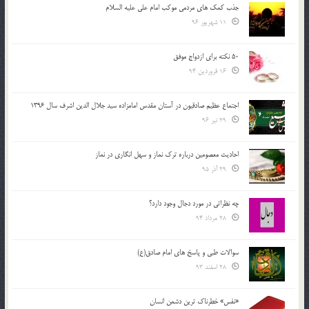
جذب کمک های مردمی موکب امام علی علیه السلام
11 شهریور 96
50 نکته برای ازدواج موفق
16 فروردین 94
اجتماع عظیم صادقیون در آستان مقدس امامزاده سید جلال الدین اشرف سال 1396
29 تیر 96
احادیث معصومین درباره ترک نماز و سهل انگاری در نماز
29 آذر 95
چه نظراتی در مورد دجال وجود دارد؟
28 مرداد 94
سوالات طبی و پاسخ های امام صادق(ع)
28 اسفند 93
«نفس» خطرناک ترین دشمن انسان