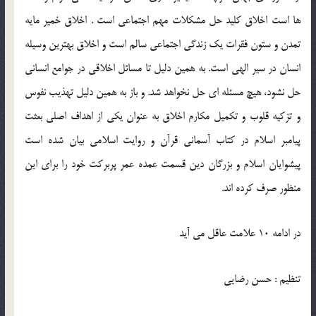
ها است اخلاق كليد حل مشكلات مهم اجتماعي است . اخلاق خمير مايه
تمدن و ستون فقرات يك زندگي اجتماعي سالم است و اخلاق بهترين وسيله
انسان در سير الهي است. به همين دليل تا مسائل اخلاقي در جوامع انساني
حل نشود، هيچ مسئله اي حل نخواهد شد. و باز به همين دليل تهذيب نفوس
و تزكيه قلوب و تكميل مكارم اخلاق به عنوان يكي از اهداف اصلي بعثت
پيامبر اسلام در كتاب آسماني قرآن و روايت اسلامي بيان شده است
پيشوايان اسلام و بزرگان دين قسمت عمده عمر پربركت خود را براي اين
منظور صرف كرده اند.
در ادامه 10 علامت عاقل می آید
تنظیم : حسن رضایی