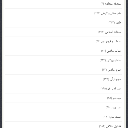
صحیفه سجادیه
(4)
طب سنتی و گیاهی
(147)
ظهور
(334)
عبادات اسلامی
(627)
عبادات و فروع دین
(34)
عقاید اسلامی
(70)
علما و بزرگان
(224)
علوم اسلامی
(43)
علوم قرآنی
(343)
عید غدیر خم
(185)
عید فطر
(35)
عید نوروز
(45)
غیبت امام
(291)
فضایل اخلاقی
(183)