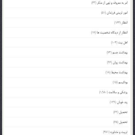
امر به معروف و نهی از منکر
(63)
امور تربیتی فرزندان
(51)
انتظار
(164)
انتظار از دیدگاه شخصیت ها
(17)
اهل بیت
(104)
بهداشت جسم
(73)
بهداشت روان
(26)
بهداشت محیط
(18)
بودائیسم
(15)
پزشکی و سلامت
(1,980)
پند خوبان
(129)
تحصیل
(62)
تحصیل
(65)
تربیت و مشاوره
(481)