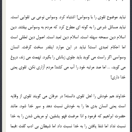
نبايد موضوع تقوي را با وسواس! اشتباه كرد. وسواس نوعي بي تقوايي است.
نبايد مسائل شرعي را به گونه اي مطرح كرد كه مردم به وسواس بيفتند. دين
اسلام دين سمحه سهله است. اسلام دين تعبد است. اصول دين تعقلي است
اما احكام تعبدي است! نبايد در اين موارد اينقدر سخت گرفت. انسان
وسواسي اگر راست مي گويد بايد جلوي زبانش را بگيرد. تهمت مي زند، دروغ
مي گويد، … اما صد مرتبه خود را آب مي كشد! مردم آزاري نكن. تقوي يعني
خدا داري!
خداوند هم خودش را اهل تقوي دانسته! در عرفان مي گويند تقوي از وقايه
است يعني انسان بدي ها را به خودش نسبت دهد و سپر خدا شود. مانند
حضرت ابراهيم كه فرمود و اذا مرضت فهو يشفين. او مريض شدن را به خدا
نسبت نداد اما شفا يافتن را به خدا نسبت داد اما شيطانِ بي ادب گفت :فبما