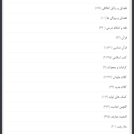
فضایل و رذایل اخلاقی
(168)
فضایل و ویژگی ها
(10)
فقه و احکام شرعی
(340)
قرآن
(23)
قرآن شناسی
(1,861)
کتب اسلامی
(2,295)
کرامات و معجزات
(9)
کلام جاودان
(2,293)
کلام جدید
(34)
کمک های اولیه
(116)
گلچین احادیث
(372)
گنجینه معارف
(495)
ماه رجب
(20)