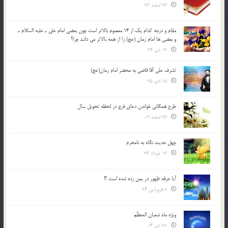
26 اسفند 93
مقام و درجه كدام يك از 14 معصوم بالاتر است چون بعضي امام علي ـ عليه السلام ـ
و بعضي ها امام زمان (عج) را از همه بالاتر مي دانند چرا؟
12 دی 94
تشرف علي آقا قاضي به محضر امام زمان(عج)
15 دی 95
طرح همگانی خواندن دعای فرج در لحظه تحویل سال
27 اسفند 03
چهل حدیث نگاه به نامحرم
13 خرداد 94
آیا جرقه ظهور در یمن زده شده است ؟!
8 فروردین 94
ویژه ماه شعبان المعظّم
28 دی 04