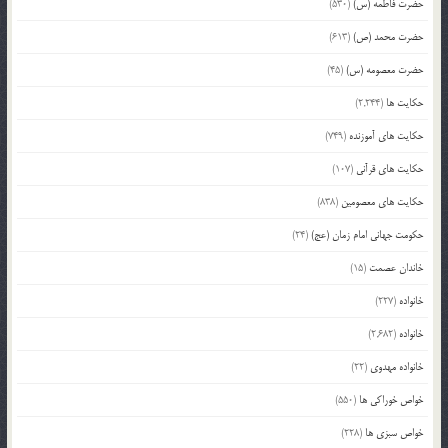
حضرت فاطمه (س)
(530)
حضرت محمد (ص)
(613)
حضرت معصومه (س)
(45)
حکایت ها
(2,244)
حکایت های آموزنده
(749)
حکایت های قرآنی
(107)
حکایت های معصومین
(838)
حکومت جهانی امام زمان (عج)
(24)
خاندان عصمت
(15)
خانواده
(227)
خانواده
(2,682)
خانواده مهدوی
(22)
خواص خوراکی ها
(550)
خواص سبزی ها
(228)