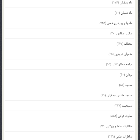
ماه رمضان
(176)
ماه شعبان
(20)
ماهها و روزهای خاص
(745)
مبانی اعتقادی
(20)
مختلف
(367)
مدعیان دروغین
(25)
مراجع معظم تقلید
(15)
مردان
(40)
مسجد
(87)
مسجد مقدس جمکران
(19)
مسیحیت
(229)
معارف قرآنی
(855)
مناظرات علما و بزرگان
(79)
مناظرات علمی
(139)