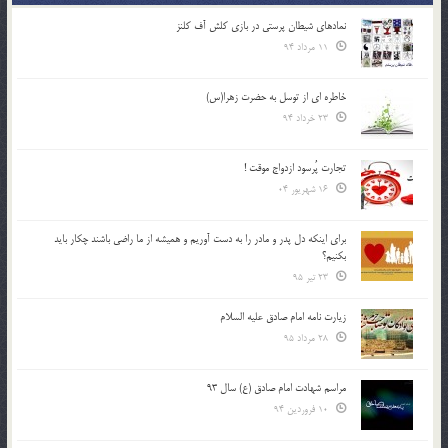
نمادهای شیطان پرستی در بازی کلش آف کلنز
11 مرداد 94
خاطره ای از توسل به حضرت زهرا(س)
23 خرداد 94
تجارت پُرسود ازدواج موقت !
16 شهریور 04
براي اينكه دل پدر و مادر را به دست آوريم و هميشه از ما راضي باشند چكار بايد
بكنيم؟
23 تیر 95
زیارت نامه امام صادق علیه السلام
28 مرداد 95
مراسم شهادت امام صادق (ع) سال 93
10 فروردین 94