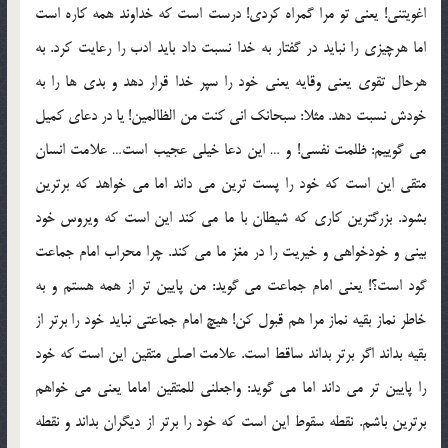
اغويتني! يعني تو مرا گمراه كردي! درست است كه خداوند همه كاره است
اما هرچيزي را نبايد در گفتار به خدا نسبت داد بايد ادب را رعايت كرد. به
هرحال تقوي يعني وقايه يعني خود را سپر خدا قرار دهد و بدي ها را به
خودش نسبت دهد. مثلا: سبحانك اني كنت من الظالمين! يا در دعاي كميل
مي گوييم: ظلمت نفسي! و … اين دعا خيلي عجيب است… علامت انسان
متقي اين است كه خود را پست ترين مي داند اما مي خواهد كه برترين
بشود. بزرگترين كاري كه شيطان با ما مي كند اين است كه ويروس خود
بيني و خودخواهي و خيريت را در مغز ما مي كند. چرا محراب امام جماعت
گود است؟! يعني امام جماعت مي گويد: من پايين تر از همه هستم و به
خاطر نماز بقيه نماز مرا هم قبول كن! هيچ امام جماعتي نبايد خود را برتر از
بقيه بداند اگر برتر بداند ساقط است. علامت اصلي متقين اين است كه خود
را پايين تر مي داند اما مي گويد: واجعلني للمتقين اماما يعني مي خواهم
برترين باشم. نقطه سقوط اين است كه خود را برتر از ديگران بداند و نقطه