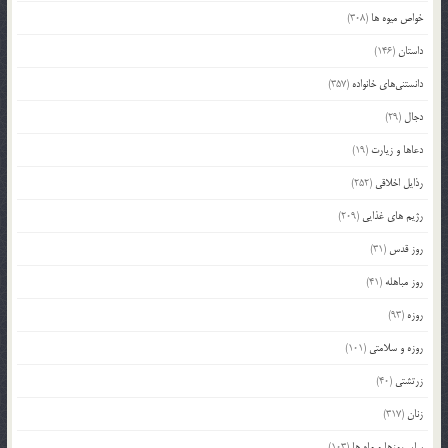
خواص میوه ها
(308)
داستان
(146)
دانستنی‌های خانواده
(357)
دجال
(29)
دعاها و زیارت
(19)
رذایل اخلاقی
(252)
رژیم های غذایی
(209)
روز قدس
(31)
روز مباهله
(41)
روزه
(93)
روزه و سلامتی
(101)
زرتشتی
(40)
زنان
(317)
سایر روزها و ماه ها
(103)