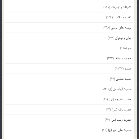
تشرفات و توقیعات
(181)
تغذیه و سلامت
(156)
توصیه های تربیتی
(498)
جوان و نوجوان
(148)
حج
(118)
حجاب و عفاف
(333)
حدیث
(1,737)
حدیث شناسی
(97)
حضرت ابوالفضل (ع)
(54)
حضرت خدیجه (س)
(41)
حضرت رقیه (س)
(13)
حضرت زینب (س)
(66)
حضرت علی اکبر (ع)
(23)