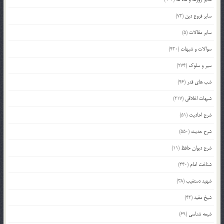
سایر فروع دین
(72)
سایر مقالات
(5)
سوالات و شبهات
(420)
سیر و سلوک
(274)
شب های قدر
(46)
شبهات اخلاقی
(217)
شرح احادیث
(51)
شرح حدیث
(550)
شرح دیوان حافظ
(11)
شناخت امام
(440)
شهید دستغیب
(38)
شیخ مفید
(42)
شیعه شناسی
(69)