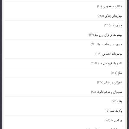
مناظرات معصومین
(60)
مهارتهای زندگی
(845)
مهدویت
(2,150)
مهدویت در قرآن و روایات
(47)
مهدویت در مذاهب دیگر
(36)
موضوعات اجتماعی
(122)
نقد و پاسخ به شبهات
(2,166)
نماز
(225)
نوجوانان و جوانان
(440)
همسران و تفاهم خانواده
(68)
وقف
(77)
ولایت فقیه
(37)
ویتامین ها
(89)