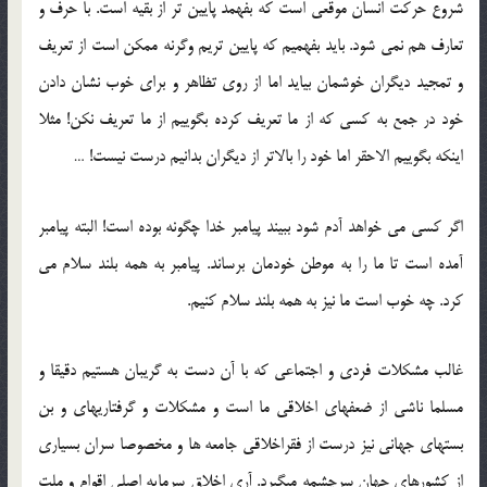
شروع حركت انسان موقعي است كه بفهمد پايين تر از بقيه است. با حرف و
تعارف هم نمي شود. بايد بفهميم كه پايين تريم وگرنه ممكن است از تعريف
و تمجيد ديگران خوشمان بيايد اما از روي تظاهر و براي خوب نشان دادن
خود در جمع به كسي كه از ما تعريف كرده بگوييم از ما تعريف نكن! مثلا
اينكه بگوييم الاحقر اما خود را بالاتر از ديگران بدانيم درست نيست! …
اگر كسي مي خواهد آدم شود ببيند پيامبر خدا چگونه بوده است! البته پيامبر
آمده است تا ما را به موطن خودمان برساند. پيامبر به همه بلند سلام مي
كرد. چه خوب است ما نيز به همه بلند سلام كنيم.
غالب مشكلات فردي و اجتماعي كه با آن دست به گريبان هستيم دقيقا و
مسلما ناشي از ضعفهاي اخلاقي ما است و مشكلات و گرفتاريهاي و بن
بستهاي جهاني نيز درست از فقراخلاقي جامعه ها و مخصوصا سران بسياري
از كشورهاي جهان سرچشمه ميگيرد. آري اخلاق سرمايه اصلي اقوام و ملت