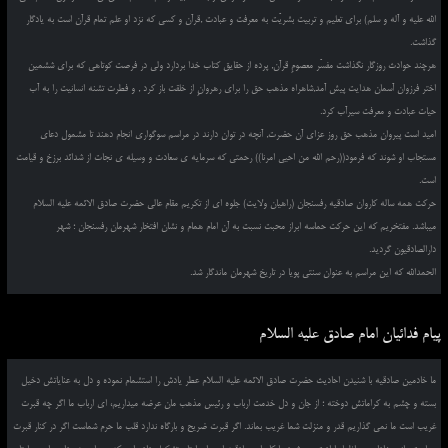
الله علیه و آله و سلم) برای تعلیم و تربیت بشریّت به معرفت و عبادت ,قرآن و کسی که نزد او علم تمام قرآن است به یادگار
گذاشت.
هرچند حوادث روزگار نگذاشت مفسّر معصومِ قرآن, پرده از حقایق کتاب خدا بردارد ولی در فرصت کوتاهی که برای ششمین
اختر فرزوان آسمان هدایت پیش آمد,شاهراه مذهب حق را برای رهروانِ از خلقت باز کرد , و فطرت تشنه انسانیت را به آب
حیات عبادت و معرفت سیرآب کرد.
امید است پیروان مذهب حق روز عزای آن حضرت, آنچه در توان دارند در مراسم سوگواری انجام دهند تا مشمول دعای
مستجاب او شوند که فرمود((رحم الله من احیی امرنا)) رحمتی که سرمایه ی سعادت و وسیله ی نجات از شدائد برزخ و قیامت
است.
حرکت همه ساله کاروان صادقیه رفسنجان (راهیان ولایت) جلوه ای از تکریم مقام عالی حضرت صادق الائمه علیه السلام
میباشد. مفتخریم که این حرکت حماسه ابراز محبت نسبت به آن امام همام و نشان افتخار شهرمان رفسنجان ؛ شهر
دارالصادقیون گردید.
الحمدالله که این مراسم به عنوان سنتی پویا در تاریخ شهرمان ماندگار شد.
پیام فدائیان امام صادق علیه السلام
ما خادمین صادقیه با شنیدن احادیث حضرت صادق الائمه علیه السلام عطر یادش را استشمام نموده و دل به عنایاتش دخیل
بسته و چشم به کراماتش دوخته ؛ از جان و دل خدمت ارباب و رئیس مذهب مان عرضه میداریم، ای ارباب ما اگر چه قبرت
غریب است ما نمی گذاریم قدر و منزلت شما غریب بماند. اگر قبرت ضریح و بارگاه ندارد قلب ما حرم شماست اگر در کنار قبرت