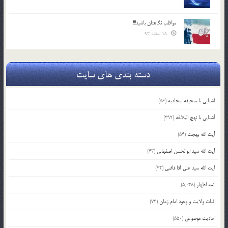
مواظب نگاهتان باشید!!!
18 اسفند 93
دسته بندی های سایت
آشنایی با صحیفه سجادیه
(56)
آشنایی با نهج البلاغه
(392)
آیت الله بهجت
(54)
آیت الله سید ابوالحسن اصفهانی
(43)
آیت الله سید علی آقا قاضی
(42)
ائمه اطهار
(5,038)
اثبات ولایت و وجود امام زمان
(73)
احادیث موضوعی
(550)