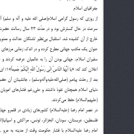
جغرافیای اسلام
از روزی که رسول گرامی اسلام(صلی الله علیه و آله و سلم) 
سرعت در حال گسترش بود و د
خارج از آن کشیده شد. استقبال بی‌نظیر تشنگان عدالت و معنویت د
عنوان یک مکتب جهانی مطرح کرده و در اندک زمانی مرزهای جغ
سفیران اسلام، جهانی بودن آن را به عالمیان عرضه کردند و خداو
اعلان کند که: «یا اَیُّهَا النّاسُ اِنّی رَسُولُ اللّهِ اِلَیْکُمْ جَمیعاً»1؛ ای مردم! من فرستاده خدا به سوی همه شما هستم.
بعد از رحلت پیامبر (صلی‌الله‌علیه‌و‌آله‌وسلم) ، جانشینان آ
دنیای اسلام همچنان نفوذ داشتند و علی‌رغم فشارهای امویان و
(علیهم‌السلام) حفظ می‌کردند.
در عصر امام رضا (علیه‌السلام) کشورهای زیادی در قلمرو جهان 
فلسطین، عربستان، سودان، الجزائر، تونس، مراکش و اسپانیا(ا
امام رضا علیه‌السلام با فشار حکومت وقت از مدینه به مرو