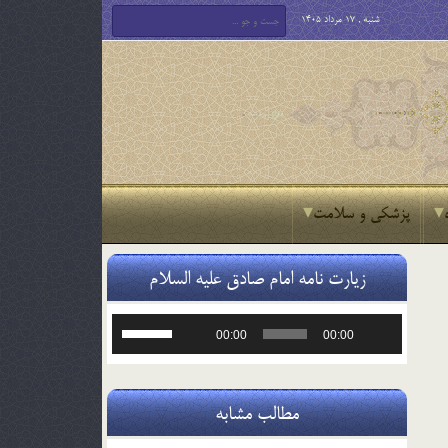
شنبه , 17 مرداد 1405
پزشکی و سلامت
زیارت نامه امام صادق علیه السلام
پخش‌کننده
برای
00:00
00:00
صوت
افزایش
یا
کاهش
صدا
مطالب مشابه
از
کلیدهای