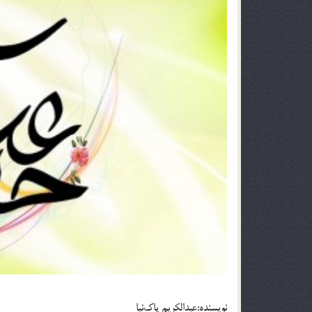
نويسنده:عبدالکریم پاک‌نیا