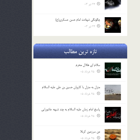
22 تیر 03
چگونگی شهادت امام حسن عسکری(ع)
22 تیر 03
تازه ترین مطالب
سلام ای هلال محرم
25 خرداد 05
منزل به منزل با کاروان حسین بن علی علیه السلام
25 خرداد 05
پاسخ امام زمان علیه السلام به چند شبهه عاشورایی
25 خرداد 05
من سرزمین کربلا
25 خرداد 05