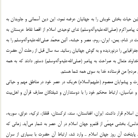
آئین حیات بخش خویش را به جهانیان عرضه نمود، این دین آسمانی و جاویدان به
ر مدّت 23 سال رسالت حضرت پیامبراکرم (صلی‌الله‌علیه‌و‌آله‌وسلم) ندای توحیدی اسلام از اقصا نقاط عربستان به
ر شام، یمن، ایران، روم، مصر و حبشه، آئین محمّد صلی‌الله‌علیه‌و‌آله‌وسلم را به
رافیایی را درنوردیده و به گوش جهانیان رسانید. سه سال قبل از رحلت آن حضرت
ند متعال به صراحت به پیامبر (صلی‌الله‌علیه‌و‌آله‌وسلم) دستور دادند که به همه
ن حضرت و پیشوایان معصوم (علیهم‌السلام) هریک در عصر خود در مناطق مهم و حیاتی
 عبّاسیان، ارتباط محکم خود را با دوستداران و شیفتگان معارف قرآن و اهل‌بیت
اسلام قرار داشت. ایران، افغانستان، سند، ترکستان، قفقاز، ترکیه، عراق، سوریه،
ندلس)، بخشی مهمّی از قلمرو جهان اسلام در آن عصر به شمار می‌آید. زمانی که
 ـ پایتخت آن روز جهان اسلام ـ وارد شد، ارتباط آن حضرت با بسیاری از سران