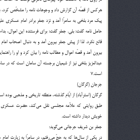
هرکس از قصّه آن گزارش داد و وجوهات نامه را مشخّص کرد، به
پیک مرد بلخی به سامرّا آمد و نزد جعفر برادر امام عسکری علیه‌
حامل نامه گفت: بلی. جعفر گفت: برای فرستنده این اموال، بداء
قانع نکرد. لذا از پیش جعفر بیرون آمد و به دنبال اصحاب ام
بیرون آمد و قصّه اموال و مطالب نامه را بیان کرد و او را راهنمایی
عبدالعزیز بلخی نیز از شیعیان برجسته آن سامان است که در سا
است.7
جرجان (گرگان)
گرگان (استرآباد) از ایّام گذشته، منطقه تاریخی و مذهبی بوده اس
طبق روایتی که علاّمه مجلسی نقل می‌کند، حضرت عسکری علی
خویش دیدار داشته است.
جعفر بن شریف جرجانی می‌گوید:
در یکی از سال‌ها که به حجّ می‌رفتم، در سامرّا به زیارت اما