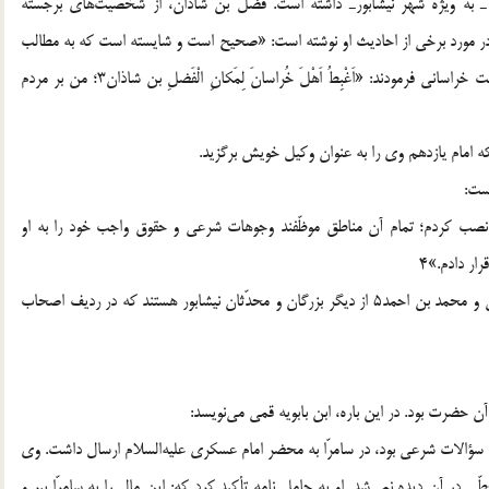
ن ـ به ویژه شهر نیشابورـ داشته است. فضل بن شاذان، از شخصیت‌های برجسته
و در مورد برخی از احادیث او نوشته است: «صحیح است و شایسته است که به مطالب
آنها عمل شود.» امام عسکری علیه‌السلام در مورد این شخصیت خراسانی فرمودند: «اَغْبِطُ اَهْلَ خُراسانَ لِمَکانِ الْفَضلِ بن شاذان3؛ من بر مردم
ه امام یازدهم وی را به عنوان وکیل خویش برگزید.
است:
ور نصب کردم؛ تمام آن مناطق موظّفند وجوهات شرعی و حقوق واجب خود را به او
ار دادم.»4
داود بن ابی‌زید، حمدان بن سلیمان، ابراهیم بن محمد، العمرکی و محمد بن احمد5 از دیگر بزرگان و محدّثان نیشابور هستند که در ردیف اصحاب
 حضرت بود. در این باره، ابن بابویه قمی می‌نویسد:
 سؤالات شرعی بود، در سامرّا به محضر امام عسکری علیه‌السلام ارسال داشت. وی
 در آن دیده نمی‌شد. او به حامل نامه تأکید کرد که: این مال را به سامرّا ببر و