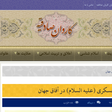
ان کاروان صادقیه
تماس با ما
یث
اسلام شناسی
اخلاق و تربیت اسلامی
حکایت ها
خانواده
ق جهان
عسکری (علیه السلام) در آفاق جهان
0 دیدگاه
2088بازدید