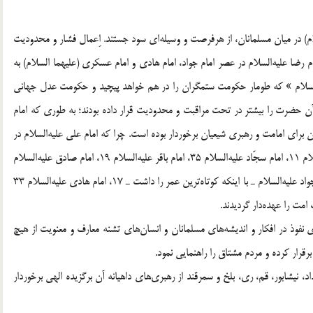
ام) در میان مسلمانان، از هرفرصت و وسیله‌ای سود جستند. اِعمال فشار و محدودیت
م رضا علیه‌السلام در عصر امام جواد، امام هادی و امام عسکری (علیهما ‌السلام) به
‌السلام » که طومار حکومت ستمگران را در هم خواهد پیچید و حکومت عدل جهانی
 حضرت را بیشتر در تحت مراقبت و محدودیت قرار داده بودند؛ به طوری که امام
زمان برای امامت و رهبری شیعیان برخوردار بوده است. چرا که امام علی علیه‌السلام در
حدود 30 سال، امام حسن علیه‌السلام 10، امام حسین علیه‌السلام 11، امام سجّاد علیه‌السلام 35، امام باقر علیه‌السلام 19، امام صادق علیه‌السلام
34، امام کاظم علیه‌السلام 35، امام رضا علیه‌السلام 20، امام جواد علیه‌السلام ـ با اینکه کوتاه‌ترین عمر را داشت ـ 17، امام هادی علیه‌السلام 33
 نفوذ در افکار و اندیشه‌های مسلمانان و انسان‌های تشنه معارف و معنویت از هیچ
رار کرده و مردم مشتاق را راهنمایی نمود.
نیشابور، قم، ری، بلخ و سمرقند از رهبری‌های داهیانه آن برگزیده الهی برخوردار