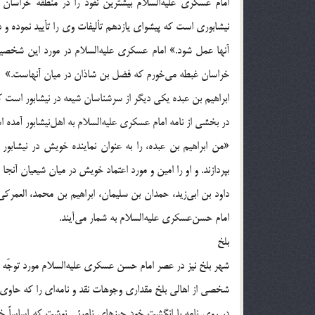
امام عسکری علیه‌السلام بیشترین نفوذ را در منطقه خراسا
نیشابوری است که پیشوای یازدهم تألیفات وی را تأیید نموده 
خراسان غبطه می‌خورم که فضل بن شاذان در میان آنهاست.»
ابراهیم بن عبده یکی دیگر از سرشناسان شیعه در نیشابور است ک
در بخشی از نامه امام عسکری علیه‌السلام به اهل‌نیشابور آمده 
«من ابراهیم بن عبده، را به عنوان نماینده خویش در نیشاب
بپردازند. و او را امین و مورد اعتماد خویش در میان شیعیان آنجا قر
امام حسن‌عسکری علیه‌السلام به شمار می‌آیند.
بلخ
شهر بلخ نیز در عصر امام حسن عسکری علیه‌السلام مورد توجّه آن
شخصی از اهالی بلخ مقداری وجوهات نقد و نامه‌ای را که حاوی
در روی نامه با انگشت خود چیزهای نامرئی نوشت که اساساً خطّی