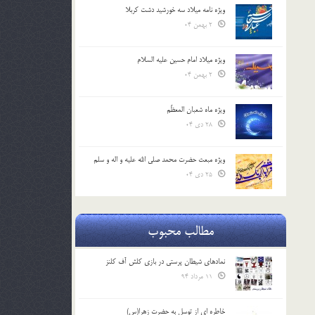
ویژه نامه میلاد سه خورشید دشت کربلا
2 بهمن 04
ویژه میلاد امام حسین علیه السلام
2 بهمن 04
ویژه ماه شعبان المعظّم
28 دی 04
ویژه مبعث حضرت محمد صلی الله علیه و اله و سلم
25 دی 04
مطالب محبوب
نمادهای شیطان پرستی در بازی کلش آف کلنز
11 مرداد 94
خاطره ای از توسل به حضرت زهرا(س)