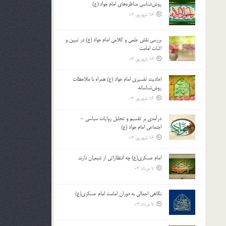
روش‌شناسی مناظره‌های امام جواد (ع)
16 شهریور 03
بررسی نقش علمی و کلامی امام جواد (ع) در تبیین و
اثبات امامت
16 شهریور 03
احادیث تفسیری امام جواد (ع) همراه با ملاحظات
روش‌شناسانه
16 شهریور 03
درآمدی بر تقسیم و تحلیل روایات سیاسی –
اجتماعی امام جواد (ع)
16 شهریور 03
امام عسکری(ع) چه انتظاراتی از شیعیان دارند
7 مرداد 03
نگاهی اجمالی به دوران امامت امام عسکری(ع)
7 مرداد 03