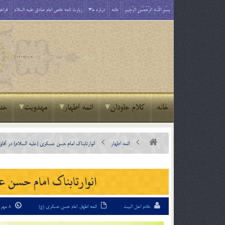
بِسْمِ اللَّـهِ الرَّحْمَـٰنِ الرَّحِيمِ
خانه
درباره ما
زیارت نامه خاص امام صادق علیه السلام
فراخو
خانه
کلام جاودان
ائمه اطهار
مهدویت
حد
ائمه اطهار
انوارتابناک امام حسن عسکری (علیه السلام) در آفا
انوارتابناک امام حسن 
خادم اهل البیت
ائمه اطهار
,
امام حسن عسکری (ع)
8 مهر 97