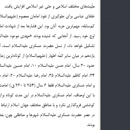
ملّیت‌های مختلف اسلامی و حتی غیر اسلامی افزایش یافت.
خلفای عباسی برای جلوگیری از نفوذ امامان معصوم (علیهم‌السل
کم‌سابقه، مهم‌ترین حربه آنان بود. این فشارها بعد از شهادت اما
اوج خود رسید. از آنجایی که شنیده بودند «مهدی موعود علیه
تشکیل خواهد داد، از نسل حضرت عسکری علیه‌السلام است، آن
یازدهم در میان سایر ائمّه اطهار (علیهم‌السلام) از کوتاه‌ترین 
و امام عسکری علیه‌السلام فقط 6 سال (254 تا 260 ق.) امامت امت را عهده‌دار گردیدند.
با این اوصاف، امام عسکری علیه‌السلام در این مدت کوتاه برای
کوششی فروگذاری نکرد و با مناطق مختلف جهان اسلام ارتباط برق
در عصر حضرت عسکری علیه‌السلام شهرها و مناطقی چون: بغداد، 
بودند.