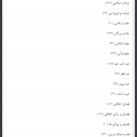
عبادات اسلامی
(627)
عبادات و فروع دین
(34)
عقاید اسلامی
(70)
علما و بزرگان
(224)
علوم اسلامی
(43)
علوم قرآنی
(343)
عید غدیر خم
(185)
عید فطر
(35)
عید نوروز
(45)
غیبت امام
(291)
فضایل اخلاقی
(183)
فضایل و رذایل اخلاقی
(168)
فضایل و ویژگی ها
(10)
فقه و احکام شرعی
(340)