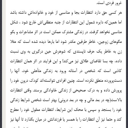
غرور فردي است.
هر كسي حق دارد انتظارات بجا و مناسبي از خود و خانواده‌اش داشته باشد
اما همين‌كه دايره شمول اين انتظارات از جنبه منطقي‌اش خارج شود‌ ، شكل
مناسبي نخواهد گرفت. در زندگي مشترك ممكن است در اثر مشاجرات و بگو
مگو‌هاي زوجين، خاطر طرفين مكدر شود اما بارها ديده شده است كه مثلا
زن به‌ خاطر يك حرف ناپسندي كه شوهرش حين درگيري به وي نسبت
داده، چه بسا تقاضاي طلاق نيز مي‌كند‌! و اين فرايند در اثر همان انتظارات
كاذبي است كه شخص‌ در آستانه ورود به زندگي متأهلي خود‌، آنها را
دست‌پرورده منطق نكرده است. چنين افرادي نتوانسته‌اند كودك درون خود را
پرورش داده و به درك صحيحي از زندگي خانوادگي برسند. وقتي انتظارات
بالاست(چه در بعد مالي و چه در بعد دروني) بهتر است شخص شرايط زندگي
خود را بسنجد و سپس با محك اين شرايط، انتظارات معقول خود را مطرح
كند و حتما نيز آن انتظارات را با همسر يا فرزندانش در ميان بگذارد تا آنها نيز