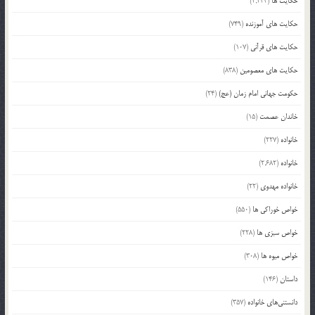
حکایت ها
(2,244)
حکایت های آموزنده
(749)
حکایت های قرآنی
(107)
حکایت های معصومین
(838)
حکومت جهانی امام زمان (عج)
(24)
خاندان عصمت
(15)
خانواده
(227)
خانواده
(2,682)
خانواده مهدوی
(22)
خواص خوراکی ها
(550)
خواص سبزی ها
(228)
خواص میوه ها
(308)
داستان
(146)
دانستنی‌های خانواده
(357)