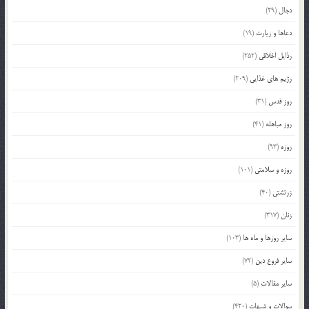
دجال
(29)
دعاها و زیارت
(19)
رذایل اخلاقی
(252)
رژیم های غذایی
(209)
روز قدس
(31)
روز مباهله
(41)
روزه
(93)
روزه و سلامتی
(101)
زرتشتی
(40)
زنان
(317)
سایر روزها و ماه ها
(103)
سایر فروع دین
(72)
سایر مقالات
(5)
سوالات و شبهات
(420)