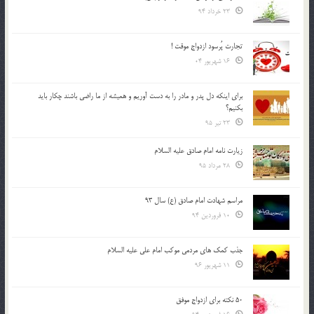
23 خرداد 94
تجارت پُرسود ازدواج موقت !
16 شهریور 04
براي اينكه دل پدر و مادر را به دست آوريم و هميشه از ما راضي باشند چكار بايد
بكنيم؟
23 تیر 95
زیارت نامه امام صادق علیه السلام
28 مرداد 95
مراسم شهادت امام صادق (ع) سال 93
10 فروردین 94
جذب کمک های مردمی موکب امام علی علیه السلام
11 شهریور 96
50 نکته برای ازدواج موفق