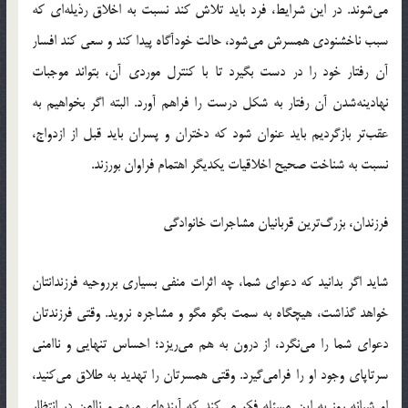
مي‌شوند. در اين شرايط، فرد بايد تلاش كند نسبت به اخلاق رذيله‌اي كه
سبب نا‌خشنودي همسرش مي‌شود، حالت خودآگاه پيدا كند و سعي كند افسار
آن رفتار خود را در دست بگيرد تا با كنترل موردي آن، بتواند موجبات
نهادينه‌شدن آن رفتار به شكل درست را فراهم آورد. البته اگر بخواهيم به
عقب‌تر بازگرديم بايد عنوان شود كه دختران و پسران بايد قبل از ازدواج‌،
نسبت به شناخت صحيح اخلاقيات يكديگر اهتمام فراوان بورزند.
فرزندان‌، بزرگ‌ترين قربانيان مشاجرات خانوادگي
شايد اگر بدانيد كه دعواي شما، چه اثرات منفي بسياري برروحيه فرزندانتان
خواهد گذاشت، هيچگاه به سمت بگو مگو و مشاجره نرويد. وقتي فرزندتان
دعواي شما را مي‌نگرد‌، از درون به هم مي‌ريزد؛ احساس تنهايي و ناامني
سرتاپاي وجود او را فرامي‌گيرد. وقتي همسرتان را تهديد به طلاق مي‌كنيد‌،
او شبانه روز به اين مسئله فكر مي‌كند كه آينده‌اي مبهم و ناامن در انتظار