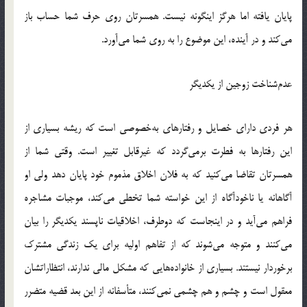
پايان يافته اما هرگز اينگونه نيست. همسرتان روي حرف شما حساب باز
مي‌كند و در آينده، اين موضوع را به روي شما مي‌آورد.
عدم‌شناخت زوجين از يكديگر
هر فردي داراي خصايل و رفتارهاي به‌خصوصي است كه ريشه بسياري از
اين رفتارها به فطرت برمي‌گردد كه غيرقابل تغيير است. وقتي شما از
همسرتان تقاضا مي‌كنيد كه به فلان اخلاق مذموم خود پايان دهد ولي او
آگاهانه يا ناخودآگاه از اين خواسته شما تخطي مي‌كند، موجبات مشاجره
فراهم مي‌آيد و در اينجاست كه دوطرف‌، اخلاقيات ناپسند يكديگر را بيان
مي‌كنند و متوجه مي‌شوند كه از تفاهم اوليه براي يك زندگي مشترك
برخوردار نيستند. بسياري از خانواده‌هايي كه مشكل مالي ندارند‌، انتظاراتشان
معقول است و چشم و هم چشمي نمي‌كنند‌، متأسفانه از اين بعد قضيه متضرر