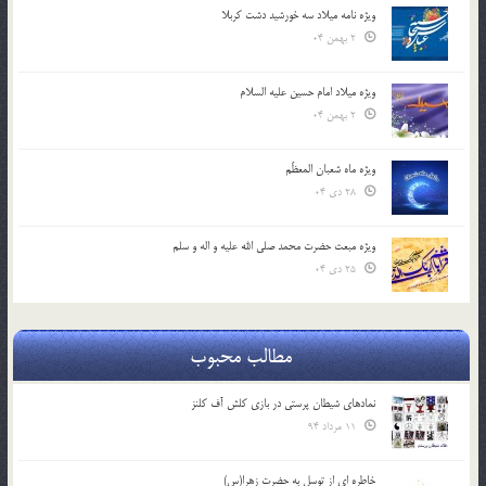
ویژه نامه میلاد سه خورشید دشت کربلا
2 بهمن 04
ویژه میلاد امام حسین علیه السلام
2 بهمن 04
ویژه ماه شعبان المعظّم
28 دی 04
ویژه مبعث حضرت محمد صلی الله علیه و اله و سلم
25 دی 04
مطالب محبوب
نمادهای شیطان پرستی در بازی کلش آف کلنز
11 مرداد 94
خاطره ای از توسل به حضرت زهرا(س)