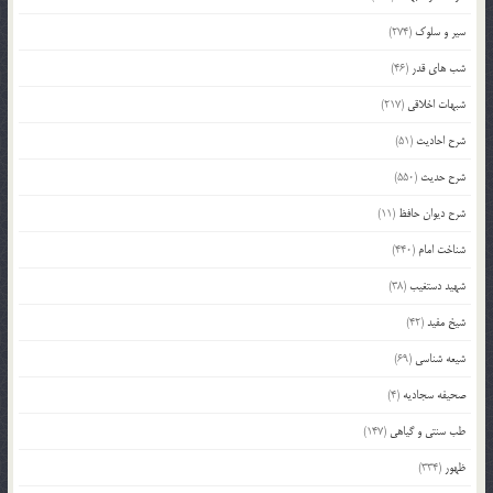
سیر و سلوک
(274)
شب های قدر
(46)
شبهات اخلاقی
(217)
شرح احادیث
(51)
شرح حدیث
(550)
شرح دیوان حافظ
(11)
شناخت امام
(440)
شهید دستغیب
(38)
شیخ مفید
(42)
شیعه شناسی
(69)
صحیفه سجادیه
(4)
طب سنتی و گیاهی
(147)
ظهور
(334)