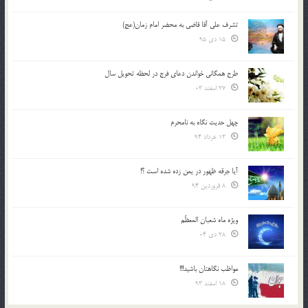
تشرف علي آقا قاضي به محضر امام زمان(عج)
15 دی 95
طرح همگانی خواندن دعای فرج در لحظه تحویل سال
27 اسفند 03
چهل حدیث نگاه به نامحرم
13 خرداد 94
آیا جرقه ظهور در یمن زده شده است ؟!
8 فروردین 94
ویژه ماه شعبان المعظّم
28 دی 04
مواظب نگاهتان باشید!!!
18 اسفند 93