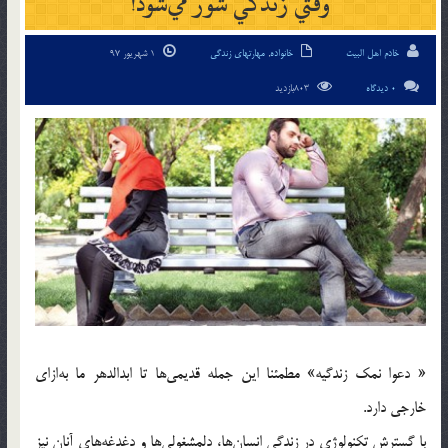
وقتي زندگي شور مي‌شود!
خادم اهل البیت
خانواده
,
مهارتهای زندگی
1 شهریور 97
0 دیدگاه
803بازدید
« دعوا نمك زندگيه» مطمئنا اين جمله قديمي‌ها تا ابد‌الدهر ما به‌ازاي
خارجي دارد.
با گسترش تكنولوژي در زندگي انسان‌ها، دلمشغولي‌ها و دغدغه‌هاي آنان نيز