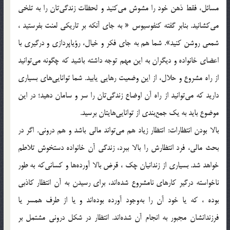
مسائل، فقط ذهن خود را مشوش مي‌كنيد و لحظات زندگي‌تان را به تلخي
مي‌كشانيد. بنا‌بر گفته كنفوسيوس‌ « به جاي آنكه بر تاريكي لعنت بفرستيد ،
شمعي روشن كنيد‌». شما هم به جاي فكر و خيال‌، ‌رؤياپردازي و درگيري با
اعضاي خانواده و ديگران به اين مهم توجه داشته باشيد كه چگونه مي‌توانيد
از راه مشروع و حلال‌، از اين وضعيت رهايي يابيد. شما توانايي‌هاي بسياري
داريد كه مي‌توانيد از راه آن اوضاع زندگي‌تان را سر و سامان دهيد؛ در اين
موضوع بايد به يك جمع‌بندي از توانايي‌هايتان برسيد.
بالا بودن انتظارات: انتظار زياد هم مي‌تواند مالي باشد و هم دروني. اگر در
بحث مالي‌، فرد انتظارش را بالا ببرد، زندگي آن خانواده دستخوش تلاطم
خواهد شد. بسياري از زندانيان چك ‌، قرض بالا آورده‌ها و كساني‌كه به‌ طور
نا‌خواسته درگير كارهاي نامشروع شده‌اند‌، براي رسيدن به آن انتظار كاذبي
بوده ، كه يا خود آن ‌را به‌وجود آورده بوده‌اند و يا از طرف همسر يا
فرزندانشان مجبور به انجام آن شده‌اند. انتظار در شكل دروني مشتمل بر