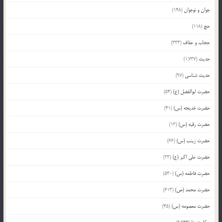
جوان و نوجوان
(148)
حج
(118)
حجاب و عفاف
(333)
حدیث
(1,737)
حدیث شناسی
(97)
حضرت ابوالفضل (ع)
(54)
حضرت خدیجه (س)
(41)
حضرت رقیه (س)
(13)
حضرت زینب (س)
(66)
حضرت علی اکبر (ع)
(23)
حضرت فاطمه (س)
(530)
حضرت محمد (ص)
(613)
حضرت معصومه (س)
(45)