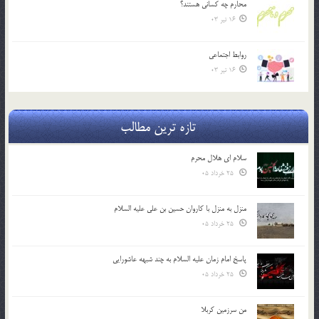
محارم چه کساني هستند؟
16 تیر 03
روابط اجتماعي
16 تیر 03
تازه ترین مطالب
سلام ای هلال محرم
25 خرداد 05
منزل به منزل با کاروان حسین بن علی علیه السلام
25 خرداد 05
پاسخ امام زمان علیه السلام به چند شبهه عاشورایی
25 خرداد 05
من سرزمین کربلا