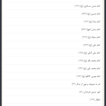
امام حسن عسکری (ع)
(172)
امام حسین (ع)
(847)
امام رضا (ع)
(182)
امام زمان (عج)
(583)
امام سجاد (ع)
(227)
امام علی (ع)
(894)
امام علی النقی (ع)
(165)
امام محمد باقر (ع)
(165)
امام محمد تقی (ع)
(146)
امام موسی کاظم (ع)
(152)
امر به معروف و نهی از منکر
(63)
امور تربیتی فرزندان
(51)
انتظار
(164)