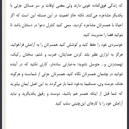
كه زندگي فوق‌العاده خوبي دارند ولي بعضي اوقات بر سر مسائل جزئي با
يكديگر مشاجره مي‌كنند. نكته حائز اهميت در اين مسئله اين است كه اگر
احيانا با همسرتان مشاجره كرديد‌، سعي كنيد كنترل دعوا در دستتان باشد تا
بتوانيد فضا را مديريت كنيد.
خونسردي خود را حفظ كنيد و كوشش كنيد همسرتان را به آرامش فرا‌خوانيد.
هرگز به ابزاري نظير بلند كردن صدايتان‌، ضرب و شتم‌، سخنان ركيك‌،
تهمت‌زدن و… متوسل نشويد؛ به‌عبارتي ساده‌تر، كاري نكنيد كه در آينده
نتوانيد در چشمان همسرتان نگاه كنيد. همسرتان جزئي از شماست و هر‌گونه
هتك حرمت وي، مستقيما به‌خود شما باز مي‌گردد. به اين اصل ايمان بياوريد
كه شما قبل از اينكه همسر هم باشيد‌، دوست و رفيق يكديگريد و نبايد
آرامش خود را با كارهاي اين‌چنيني سلب كنيد