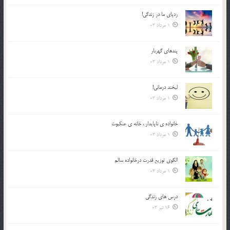
ردپاى ما در زندگى!
1 مرداد 03
پندهاي گهربار
1 مرداد 03
لبخند درمانى!
1 مرداد 03
خانواده ي ناپايدار ، خانه ي عنکبوت
1 مرداد 03
الگوي توزيع قدرت درخانواده سالم
1 مرداد 03
درس هاي زندگي
16 تیر 03