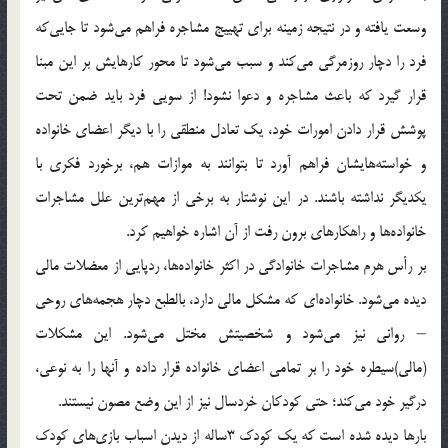
وسعت يافته و در نتيجه زمينه براي تهييج مشاجره فراهم مي‌شود تا جايي‌كه
فرد را دچار روزمرگي مي‌كند و سبب مي‌شود تا محور كارهايش بر اين مبنا
قرار گيرد كه باعث مشاجره و دعوا نشود! از سويي فرد بايد ضمن تحت
پوشش قرار دادن امورات خود‌، يك تعادل منطقي را با ديگر اعضاي خانواده
و خواسته‌هايشان فراهم آورد تا بتوانند به موازات هم‌، برخورد فكري با
يكديگر نداشته باشند. در اين نوشتار به برخي از مهم‌ترين علل مشاجرات
خانواده‌ها و راهكارهاي برون رفت از آن اشاره خواهيم كرد.
بر رأس هرم مشاجرات خانوادگي در اكثر خانواده‌ها‌، رد‌پايي از معضلات مالي
ديده مي‌شود. خانواده‌اي كه مشكل مالي دارد‌، بالطبع دچار هجمه‌هاي روحي
– رواني نيز مي‌شود و شخصيتش مختل مي‌شود. اين مشكلات
(مالي)سيطره خود را بر تمامي اعضاي خانواده قرار داده و آنها را به نوعي‌،
درگير خود مي‌كند؛ حتي كودكان خردسال نيز از اين وضع مصون نيستند.
بارها ديده شده است كه يك كودك 3ساله از ديدن اسباب بازي‌هاي كودك