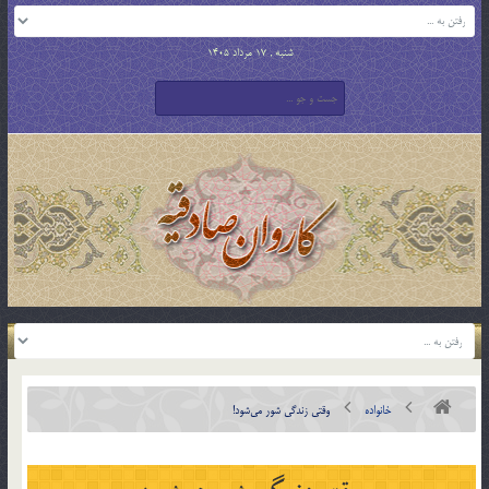
شنبه , 17 مرداد 1405
خانواده
وقتي زندگي شور مي‌شود!