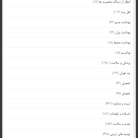
انتظار از دیدگاه شخصیت ها
(17)
اهل بیت
(104)
بهداشت جسم
(73)
بهداشت روان
(26)
بهداشت محیط
(18)
بودائیسم
(15)
پزشکی و سلامت
(1,980)
پند خوبان
(129)
تحصیل
(62)
تحصیل
(65)
تربیت و مشاوره
(481)
تشرفات و توقیعات
(181)
تغذیه و سلامت
(156)
توصیه های تربیتی
(498)