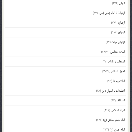
ادیان
(474)
ارتباط با امام زمان (عج)
(14)
ازدواج
(371)
ازدواج
(117)
ازدواج موقت
(32)
اسلام شناسی
(2,661)
اصحاب و یاران
(37)
اصول اعتقادی
(777)
اطلاعیه ها
(26)
اعتقادات و اصول دین
(28)
اعتکاف
(43)
اعیاد اسلامی
(211)
امام جعفر صادق (ع)
(372)
امام حسن (ع)
(233)