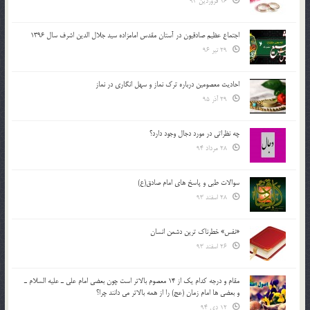
16 فروردین 94
اجتماع عظیم صادقیون در آستان مقدس امامزاده سید جلال الدین اشرف سال 1396
29 تیر 96
احادیث معصومین درباره ترک نماز و سهل انگاری در نماز
29 آذر 95
چه نظراتی در مورد دجال وجود دارد؟
28 مرداد 94
سوالات طبی و پاسخ های امام صادق(ع)
28 اسفند 93
«نفس» خطرناک ترین دشمن انسان
26 اسفند 93
مقام و درجه كدام يك از 14 معصوم بالاتر است چون بعضي امام علي ـ عليه السلام ـ
و بعضي ها امام زمان (عج) را از همه بالاتر مي دانند چرا؟
12 دی 94