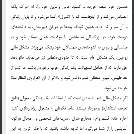
همسن خود غبطه خورده و كمبود مالي والدين خود را‌، نه ادراك بلكه
احساس مي‌كند و از اينجاست كه با «تمول» آشنا مي‌شود و تا پايان زندگي
با آن سر و كار دارد. همين كودك بعد‌ها در دوران دبيرستان، به داشته‌هاي
دوست خود‌، در بزرگسالي به ماشين يا موقعيت شغلي همكار خود و در
ميانسالي و پيري به اندوخته‌هاي همسالان خود رشك مي‌ورزد. مشكل مالي
زوجين‌، يك مشكل عام است كه تا حدودي منطقي نيز مي‌نمايد. خانواده‌ها
حق دارند كه از حداقل تسهيلات يك زندگي خوب برخوردار باشند اما كمتر از
حد طبيعي‌، سياق منطقي شمرده نمي‌شود و بالاتر از آن «فراروي انتظارات‌»
خوانده مي‌شود.
اگر مشكل مالي شما به حدي است كه از امكانات يك زندگي معمولي (طبق
تعريف استاندارد) برخوردار نيستيد نبايد فكرتان را مشغول ‌رؤياپردازي كنيد.
اجاره خانه، قسط وام ‌، مخارج منزل ‌، هزينه‌هاي شخصي و‌… مجال هر‌گونه
آسايشي را از شما مي‌گيرد اما توجه داشته باشيد كه با فكر كردن به اين