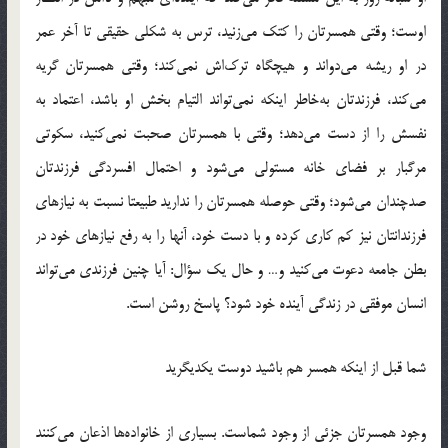
اوست؛ وقتي همسرتان را كتك مي‌زنيد‌، ترس به شكلي حقيقي تا آخر عمر
در او ريشه مي‌دواند و هيچگاه ترك‌ا‌ش نمي‌كند؛ وقتي همسرتان گريه
مي‌كند‌، فرزندتان به‌‌خاطر اينكه نمي‌تواند التيام بخش او باشد، اعتماد به
نفسش را از دست مي‌دهد؛ وقتي با همسرتان صحبت نمي‌كنيد، سكوتي
مرگبار بر فضاي خانه مستولي مي‌شود و احتمال افسردگي فرزندتان
صدچندان مي‌شود؛ وقتي حوصله همسرتان را نداريد طبيعتا نسبت به نيازهاي
فرزندانتان نيز كم كاري كرده و با دست خود‌، آنها را به رفع نيازهاي خود در
بطن جامعه دعوت مي‌كنيد و… و حال يك سؤال: آيا چنين فرزندي مي‌تواند
انسان موفقي در زندگي آينده خود شود؟ پاسخ روشن است.
شما قبل از اينكه همسر هم باشيد دوست يكديگريد
وجود همسرتان جزئي از وجود شماست. بسياري از خانواده‌ها اذعان مي‌كنند