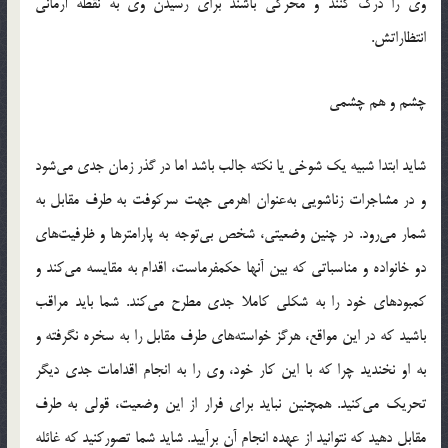
وي را درك كنند و محركي باشند براي رسيدن وي به نقطه آرماني
انتظاراتش.
چشم و هم چشمي
شايد ابتدا شبيه يك شوخي يا نكته جالب باشد اما در گذر زمان جدي مي‌شود
و در مشاجرات زناشويي به‌عنوان اهرمي جهت سركوفت به طرف مقابل به
شمار مي‌رود. در چنين وضعيتي، شخص بي‌توجه به پارامترها و ظرفيت‌هاي
دو خانواده و مناسباتي كه بين آنها حكمفرماست، اقدام به مقايسه مي‌كند و
كمبودهاي خود را به شكلي كاملا جدي مطرح مي‌‌كند. شما بايد مراقب
باشيد كه در اين مواقع، هرگز خواسته‌هاي طرف مقابل را به سخره نگرفته و
به او نخنديد چرا كه با اين كار خود، وي را به انجام اقدامات جدي ديگر
تحريك مي‌كنيد. همچنين نبايد براي فرار از اين وضعيت، قولي به طرف
مقابل دهيد كه نتوانيد از عهده انجام آن بر‌آييد. شايد شما تصوركنيد كه غائله