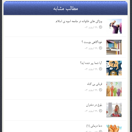
مطالب مشابه
ويژگي هاي خانواده در جامعه اسوه ي اسلام
29 اسفند 03
خودآگاهى چيست ؟
29 اسفند 03
آیا شما پیر شده اید؟
29 اسفند 03
قرباني بي گناه
29 اسفند 03
بلوغ در دختران
29 اسفند 03
دعا درمانی (1)