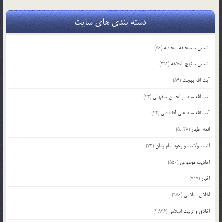
دسته بندی های سایت
آشنایی با صحیفه سجادیه
(56)
آشنایی با نهج البلاغه
(392)
آیت الله بهجت
(54)
آیت الله سید ابوالحسن اصفهانی
(43)
آیت الله سید علی آقا قاضی
(42)
ائمه اطهار
(5,038)
اثبات ولایت و وجود امام زمان
(73)
احادیث موضوعی
(550)
اخبار
(717)
اخلاق اسلامی
(956)
اخلاق و تربیت اسلامی
(2,836)