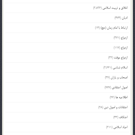
اخلاق و تربیت اسلامی
(2,836)
ادیان
(474)
ارتباط با امام زمان (عج)
(14)
ازدواج
(371)
ازدواج
(117)
ازدواج موقت
(32)
اسلام شناسی
(2,661)
اصحاب و یاران
(37)
اصول اعتقادی
(777)
اطلاعیه ها
(26)
اعتقادات و اصول دین
(28)
اعتکاف
(43)
اعیاد اسلامی
(211)