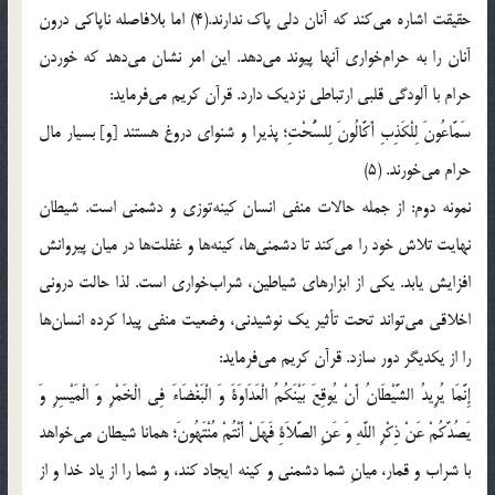
حقیقت اشاره می‌کند که آنان دلی پاک ندارند.(4) اما بلافاصله ناپاکی درون
آنان را به حرام‌خواری آنها پیوند می‌دهد. این امر نشان می‌دهد که خوردن
حرام با آلودگی قلبی ارتباطی نزدیک دارد. قرآن کریم می‌فرماید:
سَمَّاعُونَ لِلْکَذِبِ أَکَّالُونَ لِلسُّحْتِ؛ پذیرا و شنواى دروغ هستند [و] بسیار مال
حرام مى‌خورند. (5)
نمونه دوم: از جمله حالات منفی انسان کینه‌توزی و دشمنی است. شیطان
نهایت تلاش خود را می‌کند تا دشمنی‌ها، کینه‌ها و غفلت‌ها در میان پیروانش
افزایش یابد. یکی از ابزارهای شیاطین، شراب‌خواری است. لذا حالت درونی
اخلاقی می‌تواند تحت تأثیر یک نوشیدنی، وضعیت منفی پیدا کرده انسان‌ها
را از یکدیگر دور سازد. قرآن کریم می‌فرماید:
إِنَّمَا یُرِیدُ الشَّیْطَانُ أَنْ یُوقِعَ بَیْنَکُمُ الْعَدَاوَةَ وَ الْبَغْضَاءَ فِی الْخَمْرِ وَ الْمَیْسِرِ وَ
یَصُدَّکُمْ عَنْ ذِکْرِ اللَّهِ وَ عَنِ الصَّلاَةِ فَهَلْ أَنْتُمْ مُنْتَهُونَ‌؛ همانا شیطان مى‌خواهد
با شراب و قمار، میانِ شما دشمنى و كینه ایجاد كند، و شما را از یاد خدا و از