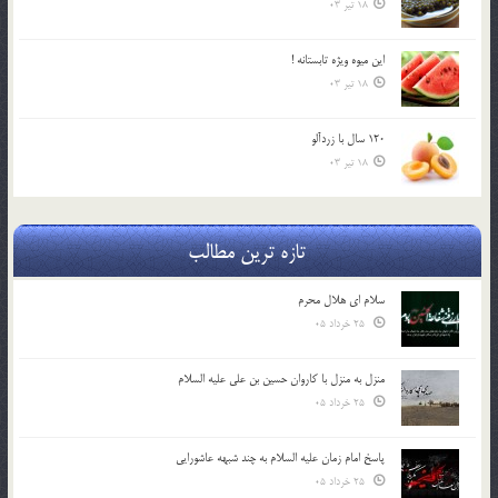
18 تیر 03
اين ميوه ويژه تابستانه !
18 تیر 03
120 سال با زردآلو
18 تیر 03
تازه ترین مطالب
سلام ای هلال محرم
25 خرداد 05
منزل به منزل با کاروان حسین بن علی علیه السلام
25 خرداد 05
پاسخ امام زمان علیه السلام به چند شبهه عاشورایی
25 خرداد 05