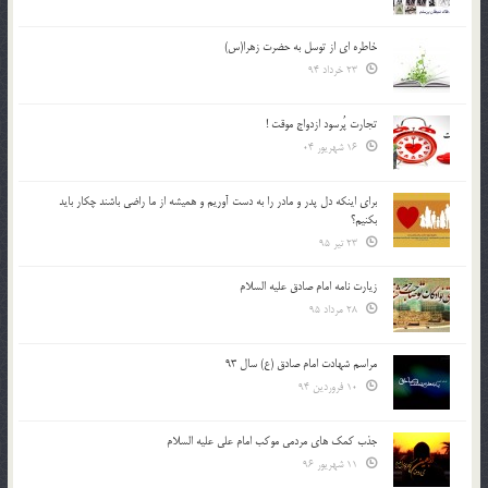
خاطره ای از توسل به حضرت زهرا(س)
23 خرداد 94
تجارت پُرسود ازدواج موقت !
16 شهریور 04
براي اينكه دل پدر و مادر را به دست آوريم و هميشه از ما راضي باشند چكار بايد
بكنيم؟
23 تیر 95
زیارت نامه امام صادق علیه السلام
28 مرداد 95
مراسم شهادت امام صادق (ع) سال 93
10 فروردین 94
جذب کمک های مردمی موکب امام علی علیه السلام
11 شهریور 96