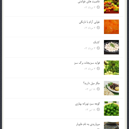
خاصيت هاي خواندني
3 مرداد 03
خوابي آرام با نارنگي
3 مرداد 03
کشک
3 مرداد 03
فوايد سبزيجات برگ سبز
3 مرداد 03
جگر ميل داريد؟
18 تیر 03
گوجه سبز، نوبرانه بهاري
18 تیر 03
مرواريدي به نام خاويار