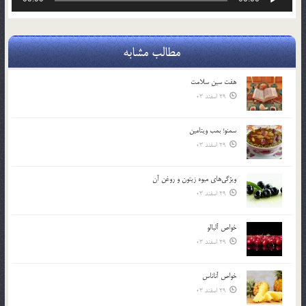
صوت
مطالب مشابه
هفت سين سلامت
29 اسفند 03
سمنو؛ بمب ويتامين
29 اسفند 03
ويژگي‌هاي ميوه زيتون و روغن آن
29 اسفند 03
خواص آلبالو
29 اسفند 03
خواص آناناس
29 اسفند 03