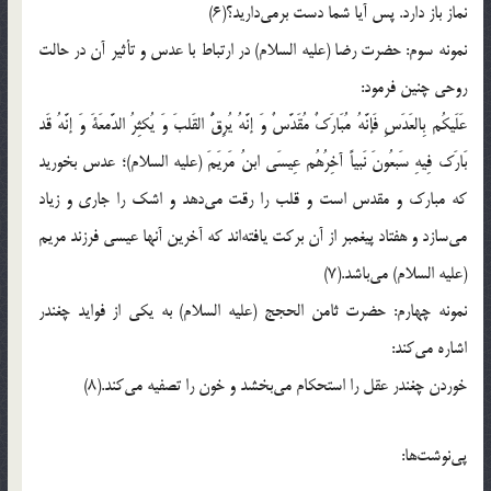
نماز باز دارد. پس آیا شما دست برمى‌دارید؟(6)
نمونه سوم: حضرت رضا (علیه السلام) در ارتباط با عدس و تأثیر آن در حالت
روحی چنین فرمود:
عَلَیکُم بِالعَدَسِ فَإنَّهُ مُبَارَکٌ مُقَدَّسٌ وَ إنَّهُ یُرِقُّ القَلبَ وَ یُکثِرُ الدَّمعَةَ وَ إنَّهُ قَد
بَارَک فِیهِ سَبعُونَ نَبیاً آخِرُهُم عِیسَی ابنُ مَریَمَ (علیه السلام)؛ عدس بخورید
که مبارک و مقدس است و قلب را رقت می‌دهد و اشک را جاری و زیاد
می‌سازد و هفتاد پیغمبر از آن برکت یافته‌اند که آخرین آنها عیسی فرزند مریم
(علیه السلام) می‌باشد.(7)
نمونه چهارم: حضرت ثامن الحجج (علیه السلام) به یکی از فواید چغندر
اشاره می‌کند:
خوردن چغندر عقل را استحکام می‌بخشد و خون را تصفیه می‌کند.(8)
پی‌نوشت‌ها: