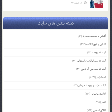
18 اسفند 93
دسته بندی های سایت
آشنایی با صحیفه سجادیه
(56)
آشنایی با نهج البلاغه
(392)
آیت الله بهجت
(54)
آیت الله سید ابوالحسن اصفهانی
(43)
آیت الله سید علی آقا قاضی
(42)
ائمه اطهار
(5,038)
اثبات ولایت و وجود امام زمان
(73)
احادیث موضوعی
(550)
اخبار
(717)
اخلاق اسلامی
(956)