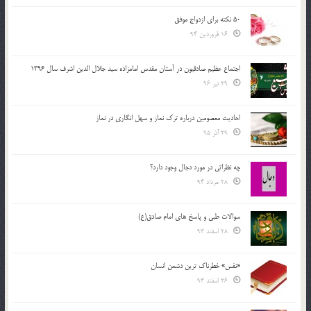
50 نکته برای ازدواج موفق
16 فروردین 94
اجتماع عظیم صادقیون در آستان مقدس امامزاده سید جلال الدین اشرف سال 1396
29 تیر 96
احادیث معصومین درباره ترک نماز و سهل انگاری در نماز
29 آذر 95
چه نظراتی در مورد دجال وجود دارد؟
28 مرداد 94
سوالات طبی و پاسخ های امام صادق(ع)
28 اسفند 93
«نفس» خطرناک ترین دشمن انسان
26 اسفند 93