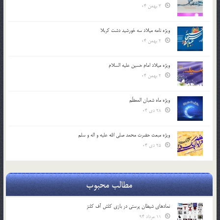
3 بهمن 04
ویژه نامه میلاد سه خورشید دشت کربلا
2 بهمن 04
ویژه میلاد امام حسین علیه السلام
2 بهمن 04
ویژه ماه شعبان المعظّم
28 دی 04
ویژه مبعث حضرت محمد صلی الله علیه و اله و سلم
25 دی 04
مطالب محبوب
نمادهای شیطان پرستی در بازی کلش آف کلنز
11 مرداد 94