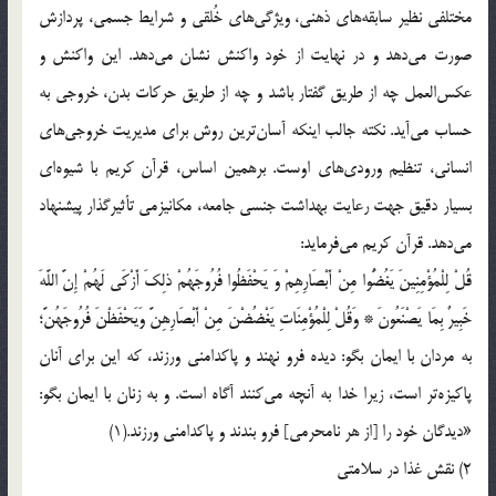
مختلفی نظیر سابقه‌های ذهنی، ویژگی‌های خُلقی و شرایط جسمی، پردازش
صورت می‌دهد و در نهایت از خود واکنش نشان می‌دهد. این واکنش و
عکس‌العمل چه از طریق گفتار باشد و چه از طریق حرکات بدن، خروجی به
حساب می‌آید. نکته جالب اینکه آسان‌ترین روش برای مدیریت خروجی‌های
انسانی، تنظیم ورودی‌های اوست. برهمین اساس، قرآن کریم با شیوه‌ای
بسیار دقیق جهت رعایت بهداشت جنسی جامعه، مکانیزمی تأثیرگذار پیشنهاد
می‌دهد. قرآن کریم می‌فرماید:
قُلْ لِلْمُؤْمِنِینَ یَغُضُّوا مِنْ أَبْصَارِهِمْ وَ یَحْفَظُوا فُرُوجَهُمْ ذلِکَ أَزْکَى لَهُمْ إِنَّ اللَّهَ
خَبِیرٌ بِمَا یَصْنَعُونَ‌ * وَقُلْ لِلْمُؤْمِنَاتِ یَغْضُضْنَ مِنْ أَبْصَارِهِنَّ وَیَحْفَظْنَ فُرُوجَهُنَّ؛
به مردان با ایمان بگو: دیده فرو نهند و پاكدامنى ورزند، كه این براى آنان
پاكیزه‌تر است، زیرا خدا به آنچه مى‌كنند آگاه است. و به زنان با ایمان بگو:
«دیدگان خود را [از هر نامحرمى] فرو بندند و پاكدامنى ورزند.(1)
2) نقش غذا در سلامتی