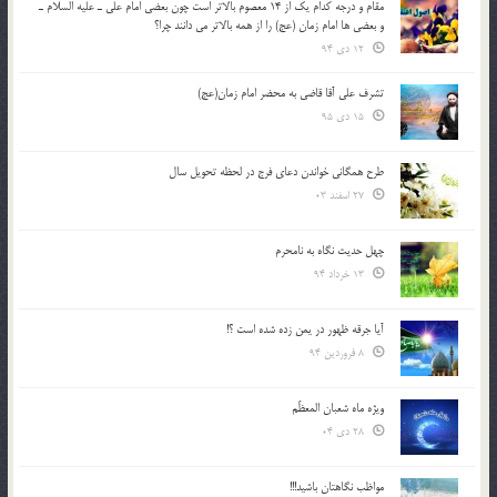
مقام و درجه كدام يك از 14 معصوم بالاتر است چون بعضي امام علي ـ عليه السلام ـ
و بعضي ها امام زمان (عج) را از همه بالاتر مي دانند چرا؟
12 دی 94
تشرف علي آقا قاضي به محضر امام زمان(عج)
15 دی 95
طرح همگانی خواندن دعای فرج در لحظه تحویل سال
27 اسفند 03
چهل حدیث نگاه به نامحرم
13 خرداد 94
آیا جرقه ظهور در یمن زده شده است ؟!
8 فروردین 94
ویژه ماه شعبان المعظّم
28 دی 04
مواظب نگاهتان باشید!!!