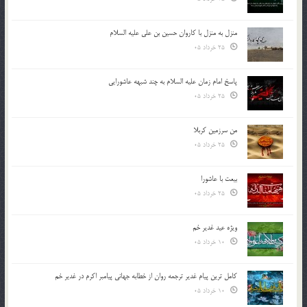
منزل به منزل با کاروان حسین بن علی علیه السلام
25 خرداد 05
پاسخ امام زمان علیه السلام به چند شبهه عاشورایی
25 خرداد 05
من سرزمین کربلا
25 خرداد 05
بیعت با عاشورا
25 خرداد 05
ویژه عید غدیر خم
10 خرداد 05
کامل ترین پیام غدیر ترجمه روان از خطابه جهانی پیامبر اکرم در غدیر خم
10 خرداد 05