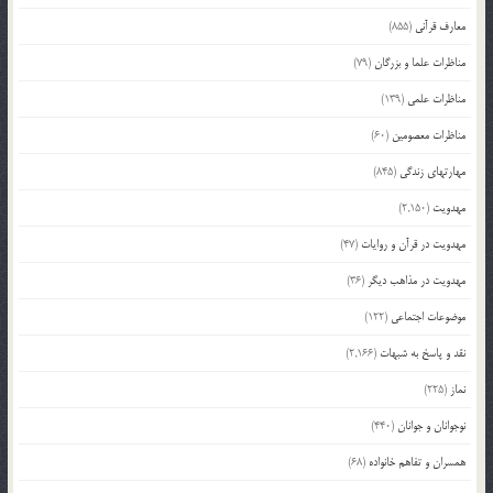
معارف قرآنی
(855)
مناظرات علما و بزرگان
(79)
مناظرات علمی
(139)
مناظرات معصومین
(60)
مهارتهای زندگی
(845)
مهدویت
(2,150)
مهدویت در قرآن و روایات
(47)
مهدویت در مذاهب دیگر
(36)
موضوعات اجتماعی
(122)
نقد و پاسخ به شبهات
(2,166)
نماز
(225)
نوجوانان و جوانان
(440)
همسران و تفاهم خانواده
(68)