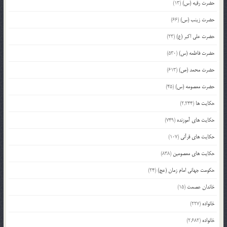
حضرت رقیه (س)
(13)
حضرت زینب (س)
(66)
حضرت علی اکبر (ع)
(23)
حضرت فاطمه (س)
(530)
حضرت محمد (ص)
(613)
حضرت معصومه (س)
(45)
حکایت ها
(2,244)
حکایت های آموزنده
(749)
حکایت های قرآنی
(107)
حکایت های معصومین
(838)
حکومت جهانی امام زمان (عج)
(24)
خاندان عصمت
(15)
خانواده
(227)
خانواده
(2,682)