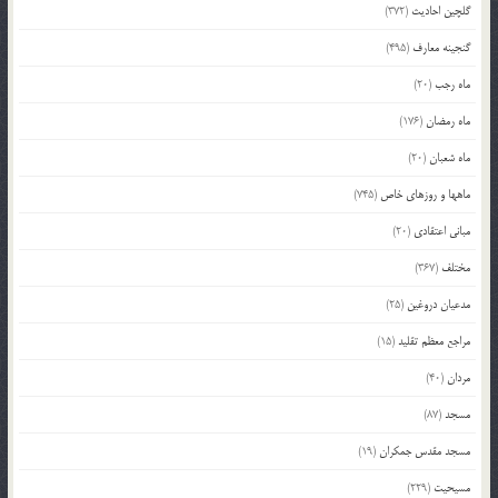
گلچین احادیث
(372)
گنجینه معارف
(495)
ماه رجب
(20)
ماه رمضان
(176)
ماه شعبان
(20)
ماهها و روزهای خاص
(745)
مبانی اعتقادی
(20)
مختلف
(367)
مدعیان دروغین
(25)
مراجع معظم تقلید
(15)
مردان
(40)
مسجد
(87)
مسجد مقدس جمکران
(19)
مسیحیت
(229)