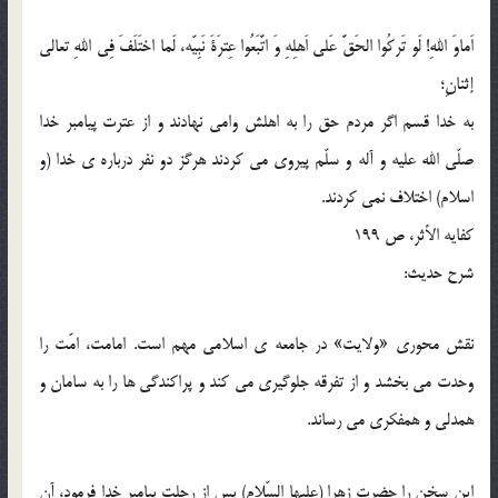
اَماوَ اللهِ! لَو تَرکُوا الحَقَّ عَلی اَهلِهِ وَ اتَّبَعُوا عِترَةَ نَبِیّه، لَما اختَلَفَ فِی اللهِ تعالی
إثنانِ؛
به خدا قسم اگر مردم حق را به اهلش وامی نهادند و از عترت پیامبر خدا
صلّی الله علیه و آله و سلّم پیروی می کردند هرگز دو نفر درباره ی خدا (و
اسلام) اختلاف نمی کردند.
کفایه الأثر، ص 199
شرح حدیث:
نقش محوری «ولایت» در جامعه ی اسلامی مهم است. امامت، امّت را
وحدت می بخشد و از تفرقه جلوگیری می کند و پراکندگی ها را به سامان و
همدلی و همفکری می رساند.
این سخن را حضرت زهرا (علیها السّلام) پس از رحلت پیامبر خدا فرمود، آن