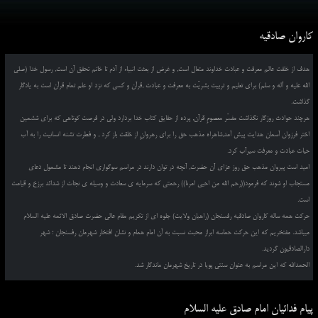
کاروان صادقیه
هدف از خلقت عالم معرفت و عبادت خداوند متعال است, و غرض از بعثت انبیاء از آدم تا خاتم تحقق آن است, رسول خدا (صلی
الله علیه و آله و سلم) برای تعلیم و تربیت بشریّت به معرفت و عبادت ,قرآن و کسی که نزد او علم تمام قرآن است به یادگار
گذاشت.
هرچند حوادث روزگار نگذاشت مفسّر معصومِ قرآن, پرده از حقایق کتاب خدا بردارد ولی در فرصت کوتاهی که برای ششمین
اختر فرزوان آسمان هدایت پیش آمد,شاهراه مذهب حق را برای رهروانِ از خلقت باز کرد , و فطرت تشنه انسانیت را به آب
حیات عبادت و معرفت سیرآب کرد.
امید است پیروان مذهب حق روز عزای آن حضرت, آنچه در توان دارند در مراسم سوگواری انجام دهند تا مشمول دعای
مستجاب او شوند که فرمود((رحم الله من احیی امرنا)) رحمتی که سرمایه ی سعادت و وسیله ی نجات از شدائد برزخ و قیامت
است.
حرکت همه ساله کاروان صادقیه رفسنجان (راهیان ولایت) جلوه ای از تکریم مقام عالی حضرت صادق الائمه علیه السلام
میباشد. مفتخریم که این حرکت حماسه ابراز محبت نسبت به آن امام همام و نشان افتخار شهرمان رفسنجان ؛ شهر
دارالصادقیون گردید.
الحمدالله که این مراسم به عنوان سنتی پویا در تاریخ شهرمان ماندگار شد.
پیام فدائیان امام صادق علیه السلام