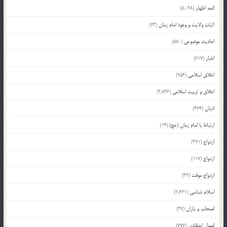
ائمه اطهار
(5,038)
اثبات ولایت و وجود امام زمان
(73)
احادیث موضوعی
(550)
اخبار
(717)
اخلاق اسلامی
(956)
اخلاق و تربیت اسلامی
(2,836)
ادیان
(474)
ارتباط با امام زمان (عج)
(14)
ازدواج
(371)
ازدواج
(117)
ازدواج موقت
(32)
اسلام شناسی
(2,661)
اصحاب و یاران
(37)
اصول اعتقادی
(777)