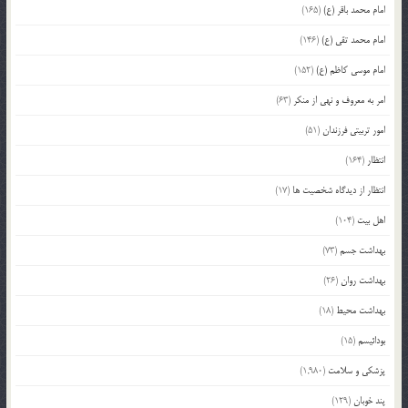
امام محمد باقر (ع)
(165)
امام محمد تقی (ع)
(146)
امام موسی کاظم (ع)
(152)
امر به معروف و نهی از منکر
(63)
امور تربیتی فرزندان
(51)
انتظار
(164)
انتظار از دیدگاه شخصیت ها
(17)
اهل بیت
(104)
بهداشت جسم
(73)
بهداشت روان
(26)
بهداشت محیط
(18)
بودائیسم
(15)
پزشکی و سلامت
(1,980)
پند خوبان
(129)