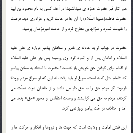
هم کنار قبر حضرت حمزه ی سیدالشهدا در اُحد. کسی به نام محمود بن لبید
حضرت فاطمه(علیها السّلام) را آن جا در حالت گریه و عزاداری دید. فرصت
را غنیمت شمرد و سؤالهایی مطرح کرد و از امامت امیرمؤمنان پرسید.
حضرت در جواب او به حادثه ی غدیر و سخنان پیامبر درباره ی علی علیه
السّلام و امامان پس از او اشاره کرد. وی پرسید: پس چرا علی علیه السّلام
از اقدام برای گرفتن حق خویش باز نشست؟ حضرت با استناد به سخن پیامبر
که «امام مثل کعبه است، سراغ او باید رفت، نه این که او سراغ مردم برود»
فرمود: اگر مردم حق را به حق دار می دادند و از خاندان نبوت تبعیّت می
کردند، مردم به حق می گراییدند و وحدت اعتقادی بر محور «حق» پدید می
آمد و اختلاف در امّت پیامبر بروز نمی کرد.
این نقش امامت و ولایت است که جهت ها و نیروها و افکار و حرکت ها را