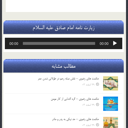
زیارت نامه امام صادق علیه السلام
پخش‌کننده
00:00
00:00
صوت
مطالب مشابه
حکمت های رضوی – نقش صله رحم در طولانی شدن عمر
29 اسفند 03
حکمت های رضوی – گره گشایی از کار مومن
29 اسفند 03
حکمت های رضوی – حد نیکی به پدر و مادر
29 اسفند 03