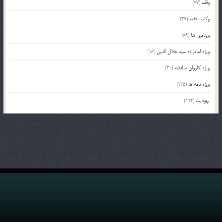
وقف
(77)
ولایت فقیه
(37)
ویتامین ها
(89)
ویژه امامزاده سید جلال الدین
(16)
ویژه کاروان صادقیه
(30)
ویژه نامه ها
(135)
یهودیت
(194)