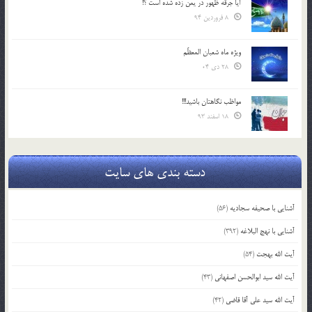
آیا جرقه ظهور در یمن زده شده است ؟!
8 فروردین 94
ویژه ماه شعبان المعظّم
28 دی 04
مواظب نگاهتان باشید!!!
18 اسفند 93
دسته بندی های سایت
آشنایی با صحیفه سجادیه
(56)
آشنایی با نهج البلاغه
(392)
آیت الله بهجت
(54)
آیت الله سید ابوالحسن اصفهانی
(43)
آیت الله سید علی آقا قاضی
(42)