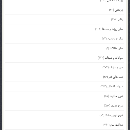
روزه و سلامتی
(101)
زرتشتی
(40)
زنان
(317)
سایر روزها و ماه ها
(103)
سایر فروع دین
(72)
سایر مقالات
(5)
سوالات و شبهات
(420)
سیر و سلوک
(274)
شب های قدر
(46)
شبهات اخلاقی
(217)
شرح احادیث
(51)
شرح حدیث
(550)
شرح دیوان حافظ
(11)
شناخت امام
(440)