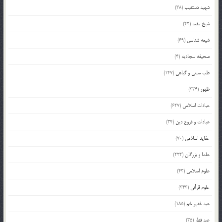
شهید دستغیب
(38)
شیخ مفید
(42)
شیعه شناسی
(69)
صحیفه سجادیه
(4)
طب سنتی و گیاهی
(147)
ظهور
(334)
عبادات اسلامی
(627)
عبادات و فروع دین
(34)
عقاید اسلامی
(70)
علما و بزرگان
(224)
علوم اسلامی
(43)
علوم قرآنی
(343)
عید غدیر خم
(185)
عید فطر
(35)