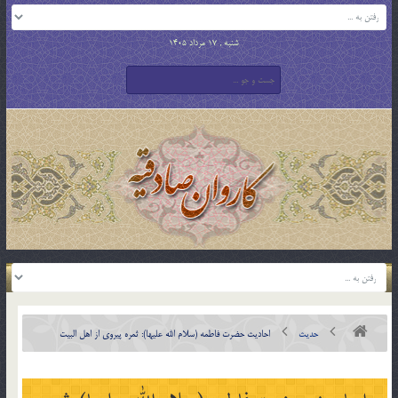
شنبه , 17 مرداد 1405
حدیث
احادیث حضرت فاطمه (سلام الله علیها): ثمره پیروی از اهل البیت