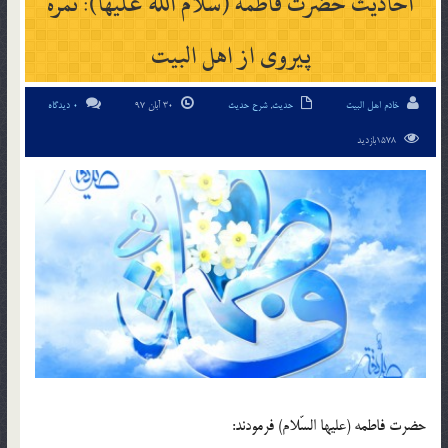
احادیث حضرت فاطمه (سلام الله علیها): ثمره
پیروی از اهل البیت
خادم اهل البیت
حدیث
,
شرح حدیث
30 آبان 97
0 دیدگاه
1578بازدید
حضرت فاطمه (علیها السّلام) فرمودند: