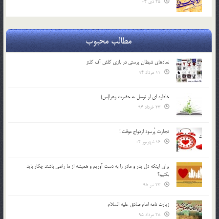
25 دی 04
مطالب محبوب
نمادهای شیطان پرستی در بازی کلش آف کلنز
11 مرداد 94
خاطره ای از توسل به حضرت زهرا(س)
23 خرداد 94
تجارت پُرسود ازدواج موقت !
16 شهریور 04
براي اينكه دل پدر و مادر را به دست آوريم و هميشه از ما راضي باشند چكار بايد
بكنيم؟
23 تیر 95
زیارت نامه امام صادق علیه السلام
28 مرداد 95