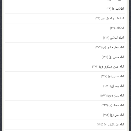
اطلاعیه ها
(26)
اعتقادات و اصول دین
(28)
اعتکاف
(43)
اعیاد اسلامی
(211)
امام جعفر صادق (ع)
(372)
امام حسن (ع)
(233)
امام حسن عسکری (ع)
(172)
امام حسین (ع)
(847)
امام رضا (ع)
(182)
امام زمان (عج)
(583)
امام سجاد (ع)
(227)
امام علی (ع)
(894)
امام علی النقی (ع)
(165)