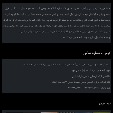
ما خادمین صادقیه با شنیدن احادیث حضرت صادق الائمه علیه السلام عطر یادش را استشمام نموده و دل به عنایاتش دخیل
بسته و چشم به کراماتش دوخته ؛ از جان و دل خدمت ارباب و رئیس مذهب مان عرضه میداریم، ای ارباب ما اگر چه قبرت
غریب است ما نمی گذاریم قدر و منزلت شما غریب بماند. اگر قبرت ضریح و بارگاه ندارد قلب ما حرم شماست اگر در کنار قبرت
وهابیت مانع عزاداری و اظهار ارادت می شود ما کاروان صادقیه ای را برایتان تشکیل داده ایم که رسما عهده دار مراسم هایتان
باشیم و ناله سرای جعفری میزبان عزاداران و میهمانانتان گردد تا جان داریم بر غربتت غریب نوازی میکنیم...
وعده ما 25 شوال سالروز شهادت امام صادق علیه السلام
آدرس و شماره تماس
استان کرمان ، شهرستان رفسنجان، حسن آباد صادق الائمه علیه السلام نوق، بلوار امام صادق علیه السلام
کوچه امام صادق علیه السلام (9) انتهای کوچه
ساختمان پایگاه فرهنگی مذهبی دارالصادقیون
دفتر شورای مرکزی انجمن محبین حضرت صادق الائمه علیه السلام
شماره تماس : 03434171563 – 09133928317
ائمه اطهار