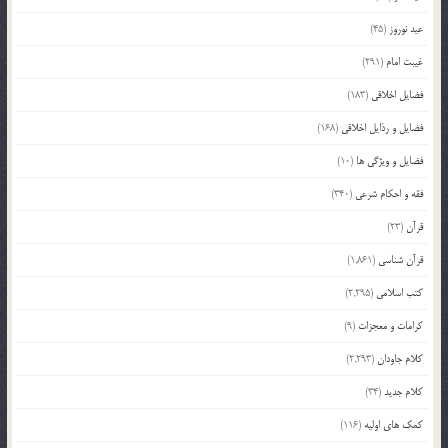
عید نوروز
(45)
غیبت امام
(291)
فضایل اخلاقی
(183)
فضایل و رذایل اخلاقی
(168)
فضایل و ویژگی ها
(10)
فقه و احکام شرعی
(340)
قرآن
(23)
قرآن شناسی
(1,861)
کتب اسلامی
(2,295)
کرامات و معجزات
(9)
کلام جاودان
(2,293)
کلام جدید
(34)
کمک های اولیه
(116)