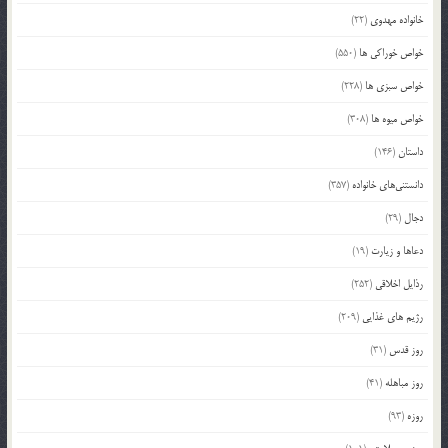
خانواده مهدوی
(22)
خواص خوراکی ها
(550)
خواص سبزی ها
(228)
خواص میوه ها
(308)
داستان
(146)
دانستنی‌های خانواده
(357)
دجال
(29)
دعاها و زیارت
(19)
رذایل اخلاقی
(252)
رژیم های غذایی
(209)
روز قدس
(31)
روز مباهله
(41)
روزه
(93)