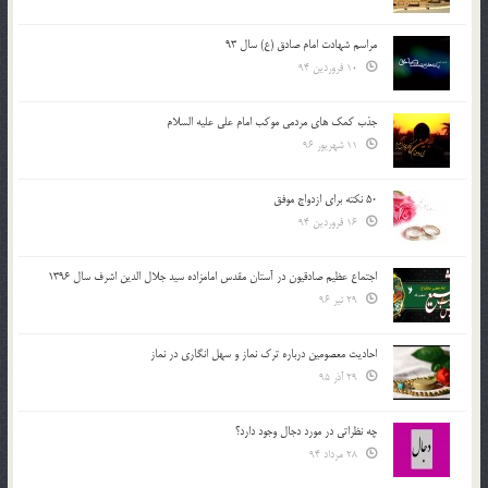
مراسم شهادت امام صادق (ع) سال 93
10 فروردین 94
جذب کمک های مردمی موکب امام علی علیه السلام
11 شهریور 96
50 نکته برای ازدواج موفق
16 فروردین 94
اجتماع عظیم صادقیون در آستان مقدس امامزاده سید جلال الدین اشرف سال 1396
29 تیر 96
احادیث معصومین درباره ترک نماز و سهل انگاری در نماز
29 آذر 95
چه نظراتی در مورد دجال وجود دارد؟
28 مرداد 94