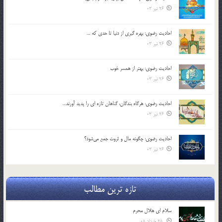
26 تیر 03
احادیث رضوی: بهره گیری از دنیا تا حدی که …
26 تیر 03
احادیث رضوی: بهتر از همسر خوب
26 تیر 03
احادیث رضوی: هرگاه بندگان، گناهان تازه ای را پدید آورند…
26 تیر 03
احادیث رضوی: چگونه مال و ثروت جمع می‌شود؟
26 تیر 03
تازه ترین مطالب
سلام ای هلال محرم
25 خرداد 05