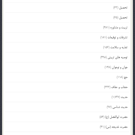
تحصیل
(62)
تحصیل
(65)
تربیت و مشاوره
(481)
تشرفات و توقیعات
(181)
تغذیه و سلامت
(156)
توصیه های تربیتی
(498)
جوان و نوجوان
(148)
حج
(118)
حجاب و عفاف
(333)
حدیث
(1,737)
حدیث شناسی
(97)
حضرت ابوالفضل (ع)
(54)
حضرت خدیجه (س)
(41)