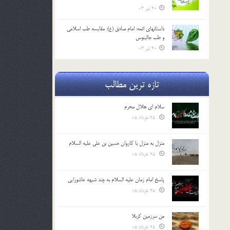
20 تیر 03
داستانهای ائمه: امام صادق (ع): مقایسه طب اسلامی
و طب جالینوس
20 تیر 03
تازه ترین مطالب
سلام ای هلال محرم
25 خرداد 05
منزل به منزل با کاروان حسین بن علی علیه السلام
25 خرداد 05
پاسخ امام زمان علیه السلام به چند شبهه عاشورایی
25 خرداد 05
من سرزمین کربلا
25 خرداد 05