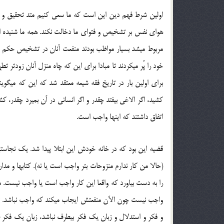
اولین شرط فهم دین این است كه ما سعی كنیم متد تحقیق و راه
هوای نفس بر تشخیص و فتوای ما دخالت نكند. همه ما شنیده‏ ای
مربوط می‏شد بسیار مواظب بودند منفعت آنان در تشخیص حكم اثر
خود را پُر می‏كردند تا مبادا برای این كه چاه منزل آنان زودتر 
براى اولین بار در تاریخ فقه شیعه معتقد شد که این که میگوی
کشید، اگر الاغى بیفتد چقدر و اگر انسانى در آن بمیرد چقدر،
اتفاق داشتند که اینها واجب است.
قضیه این بود که در خانه خودش این ابتلا پیدا شد. یک نجاستى
(حالا من کار ندارم منزوحات بئر واجب است یا نه). کتابها و
را به دست بیاورد که واقعا این کار واجب است یا واجب نیست. 
واجب نیست چون الآن منفعتش ایجاب میکند که واجب نباشد. ترسی
و فکر و استدلال و زبان یک فکر بیطرف نباشد، زبان یک فکر طرف