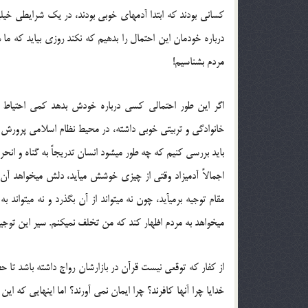
كسانی بودند كه ابتدا آدم‏های خوبی بودند، در یك شرایطی خیلی
درباره خودمان این احتمال را بدهیم كه نكند روزی بیاید كه م
مردم بشناسیم!
اگر این طور احتمالی كسی درباره خودش بدهد كمی احتیاط 
خانوادگی و تربیتی خوبی داشته، در محیط نظام اسلامی پرورش پ
باید بررسی ‏كنیم كه چه طور می‏شود انسان تدریجاً به گناه و ان
اجمالاً آدمیزاد وقتی از چیزی خوشش می‏آید، دلش می‏خواهد آن 
مقام توجیه برمی‏آید، چون نه می‏تواند از آن بگذرد و نه می‏تو
می‏خواهد به مردم اظهار كند كه من تخلف نمی‏كنم. سیر این توجیها
از كفار كه توقعی نیست قرآن در بازارشان رواج داشته باشد تا
خدایا چرا آن‏ها كافرند؟ چرا ایمان نمی ‏آورند؟ اما این‏هایی كه