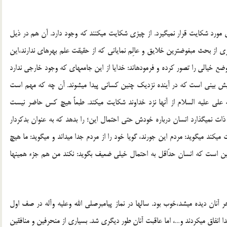
ورد شكایت قرار نمی‏گیرد. از چیزی شكایت می‏كنند كه وجود دارد. آن هم در ذیل
یری از بحث مبغوض‏ترین خلایق و عالِم نمایانی كه از حقیقت علم بهره‏ای ندارند،این
 خیالی را تصور كرده و فرموده‏اند: خدایا از این جامعه‏ای كه وجود خارجی ندارد
یش بینی است كه در آینده نزدیك چنین كسانی پیدا می‏شوند. آن چه كه مهم است
ی‏ علیه‏ السلام از آن‏ها نزد خداوند شكایت می‏كند. طبعاً هیچ كس حاضر نیست
 نمی‏گذارد انسان درباره خودش حتی احتمال این‏؛ را بدهد كه به عنوان بدكردار
ی‏كند می‏گوید: مردم این جورند، گویا خود را از مردم جدا می‏داند و می‏گوید: ما هیچ
این است كه انسان حدّاقل به احتمال خیلی ضعیف بگوید: نكند من هم جزء همین‏ها
ر آنان دیده می‏شد،خوب بود. سال‏ها در نماز پیامبرصلی الله وعلیه وآله در صف اول
دا انفاق می‏كردند و…، اما عاقبت آنان طور دیگری شد. بسیاری از منحرفین و منافقین