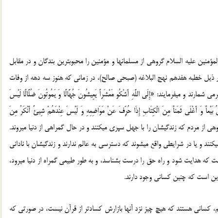
منین‏ علیه‏ السلام گروهی از مسلمان‏ها و مؤمنین را محبوب‏ترین بندگان و در مقابل
ر ذیل خطبه هفدهم نهج البلاغه (صبحی صالح)، در زمانی كه هنوز سه دهه از وفات
 می‏فرمایند: «إِلَی اللَّهِ أَشْكُو مَعْشَراً یَعِیشُونَ جُهَّالًا وَ یَمُوتُونَ ضُلَّالًا لَیْسَ
َقُ بَیْعاً وَ أَغْلَی ثَمَناً مِنَ الْكِتَابِ إِذَا حُرِّفَ عَنْ مَوَاضِعِهِ وَ لَیْسَ عِنْدَهُمْ شِیئٌ أَنْكَرُ مِنَ
كَر»[2]؛ به خدا شكایت می‏كنم از گروهی از مردم كه زندگیشان را با جهل سپری می‏كنند و در حال گمراهی از دنیا می‏روند.
كنند و یا در شرایطی واقع می‏شوند كه دسترسی به عالم ندارند و زندگیشان با نادانی
ت كه هدایت شود و راه حق را درست بشناسد، و به طور طبیعی گمراه از دنیا می‏رود،
ن است كه چنین كسانی وجود دارند.
م، كسانی هستند كه هیچ چیز نزد آن‏ها بازارش كسادتر از قرآن نیست، در صورتی كه