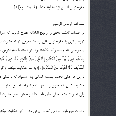
مبغوض‏ترین انسان نزد خداوند متعال (قسمت سوم)‏‏[1]
بسم الله الرحمن الرحیم
در جلسات گذشته بحثی را از نهج البلاغه مطرح كردیم كه امیرالمؤ
گروه دیگری را مبغوض‏ترین آنان نزد خدا معرفی كردند.حضرت د
پیامبرصلی الله وعلیه وآله نگذشته بود، دو دسته را مبغوض‏ترین برمی‏ شمارند و
عِنْدَهُمْ شِیئٌ أَبْوَرُ مِنَ الْكِتَابِ إِذَا تُلِیَ حَقَّ تِلَاوَتِهِ وَ لَا شِیئٌ أَنْف
الْمَعْرُوفِ وَ لَا أَعْرَفُ مِنَ الْمُنْ
تا این جا خیلی عجیب نیست؛ كسانی پیدا می‏شوند كه یا تنبلی می‏
می‏گذرد، كسی كه عمری را با جهالت می‏گذراند، امیدی به او نیس
ولی تعبیرات بعدی خیلی جای تأمل دارد و ظاهر سخن حضرت ای
حضرت می‏فرمایند: مردمی كه من پیش خدا از آن‏ها شكایت می‏كن