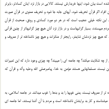
ست بیان شود، این‏ها خریدارش نیستند. كالایی در بازار نزد اینان كسادتر، بایرتر
مین افراد اگر قرآن تحریف شود، آیه‏ای جابه جا شود و تحریف معنوی در قرآن صورت
 نیست. این نكته خیلی عجیب است كه در هر دو مورد كسادی و رونق، صحبت از قرآن
 می‏پسندد، بسیار گرانبهاست و در بازار نزد آنان هیچ چیز گران‏بهاتر از چنین قرآنی
 هیچ چیز نزدشان شایع‏تر، رایج‏تر از منكرات و هیچ چیز ناشناخته ‏تر از معروف و
از چه شکایت میکند؟ چه جامعه‏ ای را می‏بیند؟ چه چیزی وجود دارد كه این تعبیرات
 نیست. مسلمان‏هایی هستند مؤمن به خدا، پیامبرصلی الله وعلیه وآله و قرآن كه
ه‏ تر از معروف نیست، یعنی خوب‏ها را بد و بدها را خوب می‏دانند. در جامعه اسلامی، به
می‏شناسند و كار بد برایشان ناشناخته است و مردم با آن آشنا نیستند، اما جامعه‏ ای