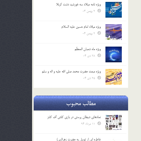
ویژه نامه میلاد سه خورشید دشت کربلا
2 بهمن 04
ویژه میلاد امام حسین علیه السلام
2 بهمن 04
ویژه ماه شعبان المعظّم
28 دی 04
ویژه مبعث حضرت محمد صلی الله علیه و اله و سلم
25 دی 04
مطالب محبوب
نمادهای شیطان پرستی در بازی کلش آف کلنز
11 مرداد 94
خاطره ای از توسل به حضرت زهرا(س)