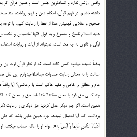
واقعی ارزشی ندارد و كسادترین جنس است و همین قرآن اگر به غل
داشته باشیم. در فهم قرآن، احكام دین و فهم روایات، متد صحیح
صحیح و عقلایی فهمیدن معنا از لفظ را رعایت كنیم. با توجه 
علیه‏ السلام ناسخ و منسوخ و به قول فقها تخصیص و تخصص، 
اوّلی و ثانوی به چه معنا است، نمی‏تواند از آیات و روایات استفاده 
عام و مطلق بر خاص و مقید حاكم است یا برعكس؟ آیا واقعاً
چه كسی حق فرد را معین می‏كند؟ خدا باید حق را معین كند. اگر به مف
همین است. اگر جور دیگر عمل كردید حق دیگری را رعایت نكرده‏
برداشت كند آیا احتمال نمی‏دهد جزء همین‏ هایی باشد كه علی‏ علیه‏ السلام می
أَشْبَاهُ النَّاسِ عَالِماً وَ لَیْسَ بِه»؛ عوام او را عالم حساب می‏كنند،