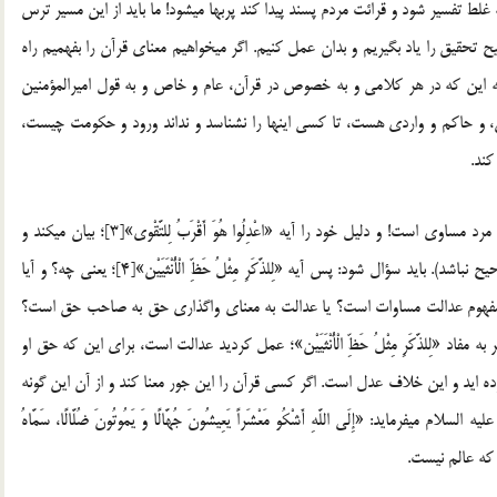
ط تفسیر شود و قرائت مردم پسند پیدا كند پربها می‏شود! ما باید از این مسیر ترس
 تحقیق را یاد بگیریم و بدان عمل كنیم. اگر می‏خواهیم معنای قرآن را بفهمیم راه
به این كه در هر كلامی و به خصوص در قرآن، عام و خاص و به قول امیرالمؤمنین‏
و حاكم و واردی هست، تا كسی این‏ها را نشناسد و نداند ورود و حكومت چیست،
كند.
بعضاً شنیده می‏شود كسی گفته است كه از نظر قرآن ارث زن و مرد مساوی است! و دلیل خود را آیه «اعْدِلُوا هُوَ أَقْرَبُ لِلتَّقْوی‏»[3]؛ بیان می‏كند و
عدالت را به معنای رعایت مساوات می‏داند!(امیدوارم این نقل صحیح نباشد). باید سؤال شود: پس آیه «لِلذَّكَرِ مِثْلُ حَظِّ الْأُنْثَیَیْن»[4]؛ یعنی چه؟ و آیا
 مفهوم عدالت مساوات است؟ یا عدالت به معنای واگذاری حق به صاحب حق است؟
اد «لِلذَّكَرِ مِثْلُ حَظِّ الْأُنْثَیَیْن»؛ عمل كردید عدالت است، برای این كه حق او
 اید و این خلاف عدل است. اگر كسی قرآن را این جور معنا كند و از آن این گونه
‏فرماید: «إِلَی اللَّهِ أَشْكُو مَعْشَراً یَعِیشُونَ جُهَّالًا وَ یَمُوتُونَ ضُلَّالًا، سَمَّاهُ
 او كه عالم نیست.