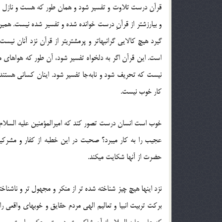
قرآن درست تلاوت و تفسیر شود و همان طور كه هست و نازل شده ا
و بی‏ارزش‏تر از قرآنِ درست خوانده شده و تفسیر شده نیست. ه
گیرد هیچ كالایی گران‏بهاتر و پرمشتری‏تر از قرآن نزد آنان
است. این قرآن اگر به دل‏خواه تفسیر شود، آن طور كه هواهای مردم
نیست كه تحریف شود و نابه‌جا تفسیر شود. اینان كسانی هستند كه
كار خوب نیست.
خوب است انسان درست تصور كند كه امیرالمؤمنین‏ علیه‏ السلام 
عجیب را به كار می‏برد؟ صحبت در این خطبه از كفار و مشركین
حضرت از آن‏ها شکایت میکند.
نزد این‏ها هیچ چیز شناخته شده‏ تر از منكر و مجهول‏ تر و ناشناخت
بركت تربیت انبیا و تعالیم الهی مردم حقایق و خوب‏های واقعی را 