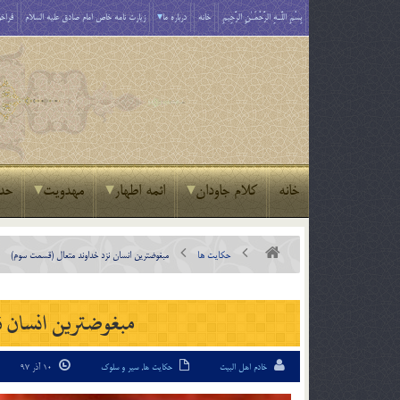
بِسْمِ اللَّـهِ الرَّحْمَـٰنِ الرَّحِيمِ
خانه
درباره ما
زیارت نامه خاص امام صادق علیه السلام
فراخو
خانه
کلام جاودان
ائمه اطهار
مهدویت
حد
حکایت ها
مبغوض‏ترین انسان نزد خداوند متعال (قسمت سوم)‏‏
مبغوض‏ترین انسان ن
خادم اهل البیت
حکایت ها
,
سیر و سلوک
10 آذر 97