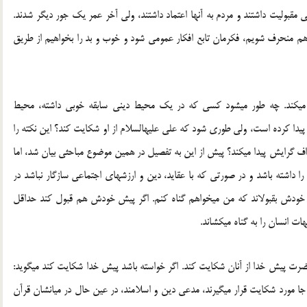
 مقبولیت داشتند و مردم به آن‏ها اعتماد داشتند، ولی آخر عمر یك جور دیگر شدند.
ا هم منحرف شویم، فكرمان تابع افكار عمومی شود و خوب و بد را بخواهیم از طریق
می‏كند. چه طور می‏شود كسی كه در یك محیط دینی سابقه خوبی داشته، محیط
یدا كرده است، ولی طوری شود كه علی‏ علیه‏السلام از او شكایت كند؟ این نكته را
حراف گرایش پیدا می‏كند؟ پیش از این به تفصیل در همین موضوع مباحثی بیان شد، اما
را داشته باشد و در صورتی كه با عقاید، دین و ارزش‏های اجتماعی سازگار نباشد در
اند به خودش بقبولاند كه من می‏خواهم گناه كنم. اگر پیش خودش هم قبول كند حداقل
ت انسان را به گناه می‏كشاند.
 حضرت پیش خدا از آنان شكایت كند. اگر خواسته باشد پیش خدا شكایت كند می‏گوید:
 این جا مورد شكایت قرار می‏گیرند، مدعی دین و اسلامند، در عین حال در میانشان قرآن