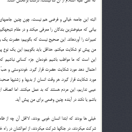
كه علی‏ علیه‏ السلام از آن شاکیست، درست برعكس است.
البته این جامعه خیالی و فرضی هم نیست، چون چنین جامعه‏ای م
بیانی كه مبغوض‏ترین بندگان را معرفی می‏كند و در مقام نتیجه‏گ
تعبیرات را آورده‏اند. این صحیح نیست كه بگوییم: حضرت یك وضع
من پیش تو شكایت می‏كنم. حداقل باید بگوییم: این یك نوع پ
این است كه ما مواظب باشیم خودمان جزء كسانی نباشیم كه عل
احتمال دهد مورد شكایت حضرت قرار گیرد. خوددوستی و حبّ ذات
مورد شكایت قرار گیرد. هر وقت انسان از بدی‏ها و زشتی‏ها صحبت م
عیبی نداریم، این مردم هستند كه بد عمل می‏كنند. اما انصاف 
باشم یا نكند در آینده چنین وضعی برای من پیش آید.
خیلی‏ ها بودند كه ابتدا انسان خوبی بودند، لااقل آن چه از ظاه
شركت می‏كردند، در جنگ‏ها شركت می‏كردند، از اموالشان در راه خ