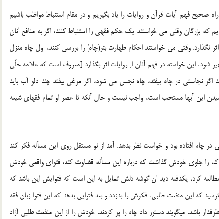
 صحیح فهم آیات قرآن و روایات را یاد بگیریم و در مقام استنباط مواظب باشیم
م كه بزرگان وقتی می ‏خواستند یك حكم فقهی را استنباط كنند، اگر به منافع آنان
 نگذارد. وقتی می‏ خواستند احكام طهارت بئر(چاه) را بررسی كنند، اول چاه منزل
تطهیر شود، این خواسته در فهم آنان از روایات اثر بگذارد [معروف است که علامه حلّى
ند اگر نجاستى در چاه بیفتد، چاه نجس مى‏ شود، اگر مرغى بیفتد چند دلو آب باید
 کشیدن این آبها مستحب است، واجب نیست و حال آنکه تا عصر او تمام فقهاى شیعه
 در چاه افتاده بود و خواست نظر بدهد. آمد از نو مستقل روى این مسأله فکر کند
 مدارک را جلوى خودش گذاشت که درباره این مسأله قضاوت کند، فتواى واقعى خودش
مطالعه کرد، یکدفعه دید آن گوشه دلش تمایل به این است که فتوایش این باشد که
د که این منفعت‏ طلبى، فکرش را بدزدد و بعد فتوایى بدهد که این فتوا زبان فقه
دار باشد. میگویند دستور داد چاه را پر کردند. خودش را از این منفعت طلبى آزاد