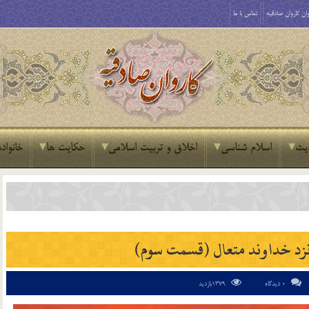
ان کاروان صادقیه
تماس با ما
یث
اسلام شناسی
اخلاق و تربیت اسلامی
حکایت ها
خانواده
زد خداوند متعال (قسمت سوم)‏‏
0 دیدگاه
1379بازدید