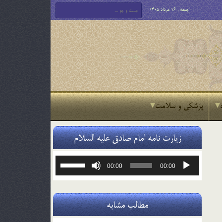
جمعه , 16 مرداد 1405
پزشکی و سلامت
زیارت نامه امام صادق علیه السلام
پخش‌کننده
برای
00:00
00:00
صوت
افزایش
یا
کاهش
صدا
مطالب مشابه
از
کلیدهای