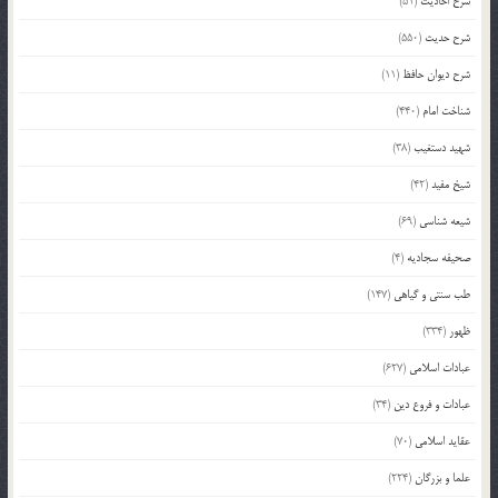
شرح احادیث
(51)
شرح حدیث
(550)
شرح دیوان حافظ
(11)
شناخت امام
(440)
شهید دستغیب
(38)
شیخ مفید
(42)
شیعه شناسی
(69)
صحیفه سجادیه
(4)
طب سنتی و گیاهی
(147)
ظهور
(334)
عبادات اسلامی
(627)
عبادات و فروع دین
(34)
عقاید اسلامی
(70)
علما و بزرگان
(224)