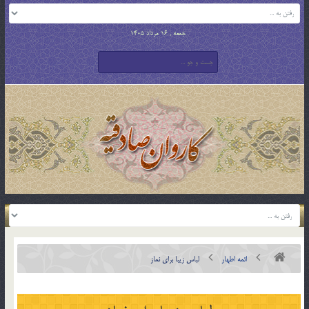
جمعه , 16 مرداد 1405
ائمه اطهار
لباس زيبا براي نماز