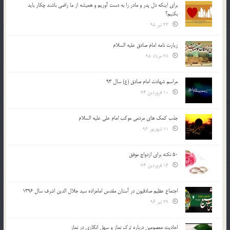
براي اينكه دل پدر و مادر را به دست آوريم و هميشه از ما راضي باشند چكار بايد
بكنيم؟
23 تیر 95
زیارت نامه امام صادق علیه السلام
28 مرداد 95
مراسم شهادت امام صادق (ع) سال 93
10 فروردین 94
جذب کمک های مردمی موکب امام علی علیه السلام
11 شهریور 96
50 نکته برای ازدواج موفق
16 فروردین 94
اجتماع عظیم صادقیون در آستان مقدس امامزاده سید جلال الدین اشرف سال 1396
29 تیر 96
احادیث معصومین درباره ترک نماز و سهل انگاری در نماز