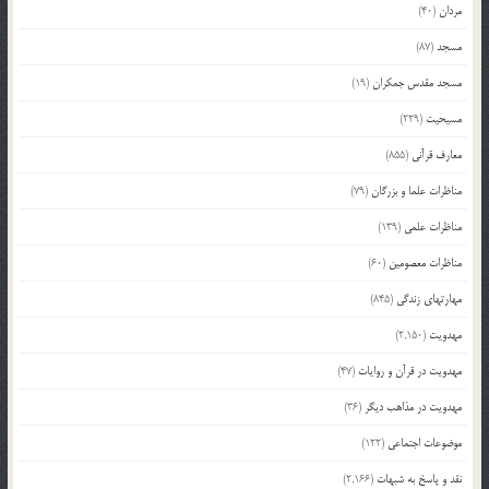
مردان
(40)
مسجد
(87)
مسجد مقدس جمکران
(19)
مسیحیت
(229)
معارف قرآنی
(855)
مناظرات علما و بزرگان
(79)
مناظرات علمی
(139)
مناظرات معصومین
(60)
مهارتهای زندگی
(845)
مهدویت
(2,150)
مهدویت در قرآن و روایات
(47)
مهدویت در مذاهب دیگر
(36)
موضوعات اجتماعی
(122)
نقد و پاسخ به شبهات
(2,166)