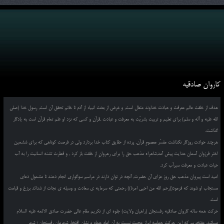
کاروان صادقیه
هدف از خلقت عالم معرفت و عبادت خداوند متعال است, و غرض از بعثت انبیاء از آدم تا خاتم تحقق آن است, رسول خدا (صلی
الله علیه و آله و سلم) برای تعلیم و تربیت بشریّت به معرفت و عبادت ,قرآن و کسی که نزد او علم تمام قرآن است به یادگار
گذاشت.
هرچند حوادث روزگار نگذاشت مفسّر معصومِ قرآن, پرده از حقایق کتاب خدا بردارد ولی در فرصت کوتاهی که برای ششمین
اختر فرزوان آسمان هدایت پیش آمد,شاهراه مذهب حق را برای رهروانِ از خلقت باز کرد , و فطرت تشنه انسانیت را به آب
حیات عبادت و معرفت سیرآب کرد.
امید است پیروان مذهب حق روز عزای آن حضرت, آنچه در توان دارند در مراسم سوگواری انجام دهند تا مشمول دعای
مستجاب او شوند که فرمود((رحم الله من احیی امرنا)) رحمتی که سرمایه ی سعادت و وسیله ی نجات از شدائد برزخ و قیامت
است.
حرکت همه ساله کاروان صادقیه رفسنجان (راهیان ولایت) جلوه ای از تکریم مقام عالی حضرت صادق الائمه علیه السلام
میباشد. مفتخریم که این حرکت حماسه ابراز محبت نسبت به آن امام همام و نشان افتخار شهرمان رفسنجان ؛ شهر