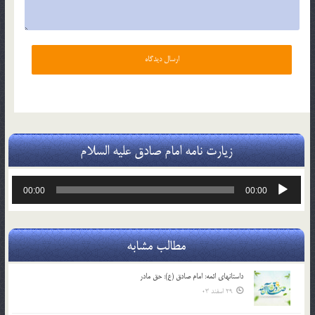
زیارت نامه امام صادق علیه السلام
پخش‌کننده
00:00
00:00
صوت
مطالب مشابه
داستانهای ائمه: امام صادق (ع): حق مادر
29 اسفند 03