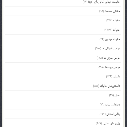
حکومت جهانی امام زمان (عج)
(24)
خاندان عصمت
(15)
خانواده
(227)
خانواده
(2,682)
خانواده مهدوی
(22)
خواص خوراکی ها
(550)
خواص سبزی ها
(228)
خواص میوه ها
(308)
داستان
(146)
دانستنی‌های خانواده
(357)
دجال
(29)
دعاها و زیارت
(19)
رذایل اخلاقی
(252)
رژیم های غذایی
(209)