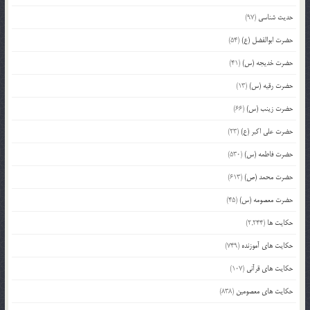
حدیث شناسی
(97)
حضرت ابوالفضل (ع)
(54)
حضرت خدیجه (س)
(41)
حضرت رقیه (س)
(13)
حضرت زینب (س)
(66)
حضرت علی اکبر (ع)
(23)
حضرت فاطمه (س)
(530)
حضرت محمد (ص)
(613)
حضرت معصومه (س)
(45)
حکایت ها
(2,244)
حکایت های آموزنده
(749)
حکایت های قرآنی
(107)
حکایت های معصومین
(838)