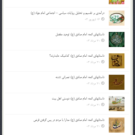
درآمدی بر تقسیم و تحلیل روایات سیاسی – اجتماعی امام جواد (ع)
16 شهریور 03
داستانهای ائمه: امام صادق (ع): توحید مفضل
21 مرداد 03
داستانهای ائمه: امام صادق (ع): کدامیک عابدترند؟
21 مرداد 03
داستانهای ائمه: امام صادق (ع): نصرانی تشنه
21 مرداد 03
داستانهای ائمه: امام صادق (ع): دوستی اهل بیت
21 مرداد 03
داستانهای ائمه: امام صادق (ع): مدارا با مردم در پس گرفتن قرض
21 مرداد 03