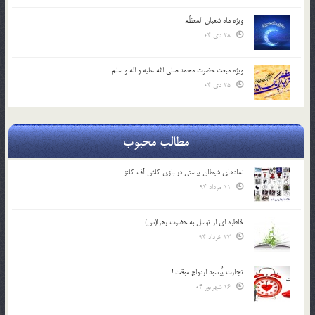
ویژه ماه شعبان المعظّم
28 دی 04
ویژه مبعث حضرت محمد صلی الله علیه و اله و سلم
25 دی 04
مطالب محبوب
نمادهای شیطان پرستی در بازی کلش آف کلنز
11 مرداد 94
خاطره ای از توسل به حضرت زهرا(س)
23 خرداد 94
تجارت پُرسود ازدواج موقت !
16 شهریور 04