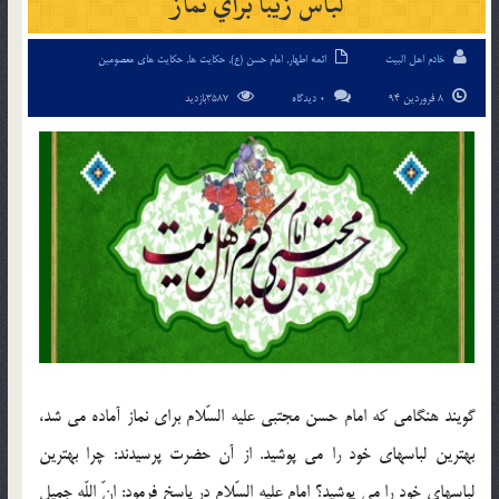
لباس زيبا براي نماز
خادم اهل البیت
ائمه اطهار
,
امام حسن (ع)
,
حکایت ها
,
حکایت های معصومین
8 فروردین 94
0 دیدگاه
3587بازدید
گويند هنگامي كه امام حسن مجتبي عليه السّلام براي نماز آماده مي شد،
بهترين لباسهاي خود را مي پوشيد. از آن حضرت پرسيدند: چرا بهترين
لباسهاي خود را مي پوشيد؟ امام عليه السّلام در پاسخ فرمود: انّ اللّه جميل