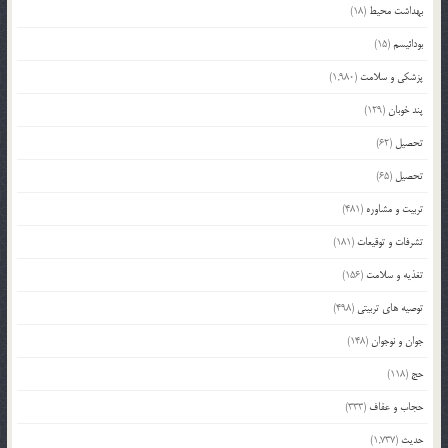
بهداشت محیط
(18)
بودائیسم
(15)
پزشکی و سلامت
(1,980)
پند خوبان
(129)
تحصیل
(62)
تحصیل
(65)
تربیت و مشاوره
(481)
تشرفات و توقیعات
(181)
تغذیه و سلامت
(156)
توصیه های تربیتی
(498)
جوان و نوجوان
(148)
حج
(118)
حجاب و عفاف
(333)
حدیث
(1,737)