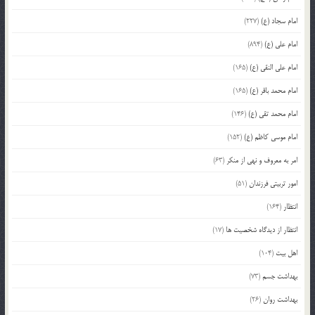
امام سجاد (ع)
(227)
امام علی (ع)
(894)
امام علی النقی (ع)
(165)
امام محمد باقر (ع)
(165)
امام محمد تقی (ع)
(146)
امام موسی کاظم (ع)
(152)
امر به معروف و نهی از منکر
(63)
امور تربیتی فرزندان
(51)
انتظار
(164)
انتظار از دیدگاه شخصیت ها
(17)
اهل بیت
(104)
بهداشت جسم
(73)
بهداشت روان
(26)