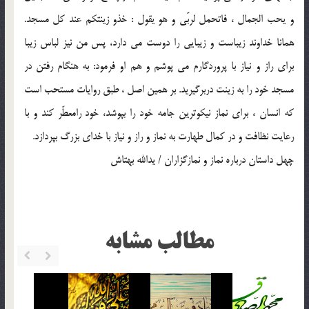
و يحب الجمال ، فاتحمل لربّي و هو يقول : خذو زينتكم عند كل مسجد.
همانا خداوند زيباست و زيبايي را دوست مي دارد، پس من نيز لباس زيبا
براي راز و نياز با پروردگارم مي پوشم و هم او فرمود: به هنگام رفتن در
مسجد خود را به زينت دربرگيريد. بر همين اصل ، طبق روايات مستحب است
كه انسان ، براي نماز نيكوترين جامه خود را بپوشد، خود رامعطّر كند و با
رعايت نظافت و در كمال طهارت به نماز و راز و نياز با خداي بزرگ بپردازد.
چهل داستان درباره نماز و نمازگزاران / يدالله بهتاش
مطالب مشابه