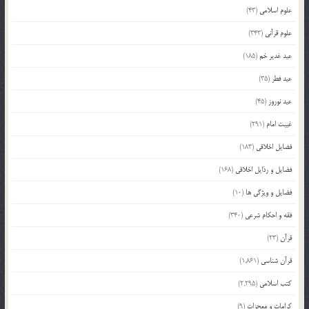
علوم اسلامی
(43)
علوم قرآنی
(343)
عید غدیر خم
(185)
عید فطر
(35)
عید نوروز
(45)
غیبت امام
(291)
فضایل اخلاقی
(183)
فضایل و رذایل اخلاقی
(168)
فضایل و ویژگی ها
(10)
فقه و احکام شرعی
(340)
قرآن
(23)
قرآن شناسی
(1,861)
کتب اسلامی
(2,295)
کرامات و معجزات
(9)