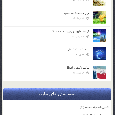
27 اسفند 03
چهل حدیث نگاه به نامحرم
13 خرداد 94
آیا جرقه ظهور در یمن زده شده است ؟!
8 فروردین 94
ویژه ماه شعبان المعظّم
28 دی 04
مواظب نگاهتان باشید!!!
18 اسفند 93
دسته بندی های سایت
آشنایی با صحیفه سجادیه
(56)