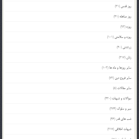
روز قدس
(31)
روز مباهله
(41)
روزه
(93)
روزه و سلامتی
(101)
زرتشتی
(40)
زنان
(317)
سایر روزها و ماه ها
(103)
سایر فروع دین
(72)
سایر مقالات
(5)
سوالات و شبهات
(420)
سیر و سلوک
(274)
شب های قدر
(46)
شبهات اخلاقی
(217)