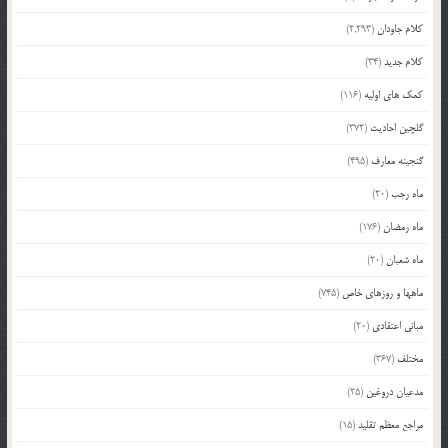
کلام جاودان
(2,293)
کلام جدید
(34)
کمک های اولیه
(116)
گلچین احادیث
(372)
گنجینه معارف
(495)
ماه رجب
(20)
ماه رمضان
(176)
ماه شعبان
(20)
ماهها و روزهای خاص
(745)
مبانی اعتقادی
(20)
مختلف
(367)
مدعیان دروغین
(25)
مراجع معظم تقلید
(15)