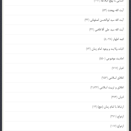
آشنایی با نهج البلاغه
(392)
آیت الله بهجت
(54)
آیت الله سید ابوالحسن اصفهانی
(43)
آیت الله سید علی آقا قاضی
(42)
ائمه اطهار
(5,038)
اثبات ولایت و وجود امام زمان
(73)
احادیث موضوعی
(550)
اخبار
(717)
اخلاق اسلامی
(956)
اخلاق و تربیت اسلامی
(2,836)
ادیان
(474)
ارتباط با امام زمان (عج)
(14)
ازدواج
(371)
ازدواج
(117)