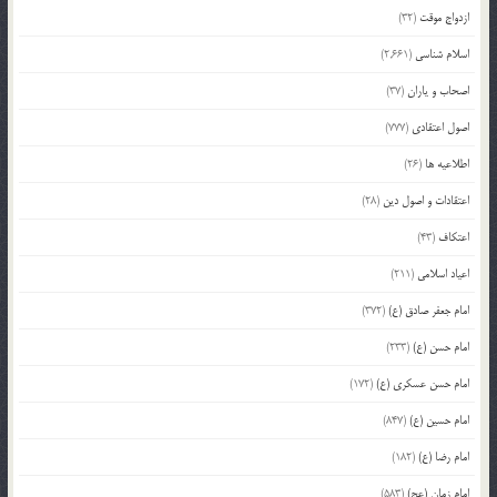
ازدواج موقت
(32)
اسلام شناسی
(2,661)
اصحاب و یاران
(37)
اصول اعتقادی
(777)
اطلاعیه ها
(26)
اعتقادات و اصول دین
(28)
اعتکاف
(43)
اعیاد اسلامی
(211)
امام جعفر صادق (ع)
(372)
امام حسن (ع)
(233)
امام حسن عسکری (ع)
(172)
امام حسین (ع)
(847)
امام رضا (ع)
(182)
امام زمان (عج)
(583)