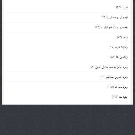
نماز
(225)
نوجوانان و جوانان
(440)
همسران و تفاهم خانواده
(68)
وقف
(77)
ولایت فقیه
(37)
ویتامین ها
(89)
ویژه امامزاده سید جلال الدین
(16)
ویژه کاروان صادقیه
(30)
ویژه نامه ها
(135)
یهودیت
(194)