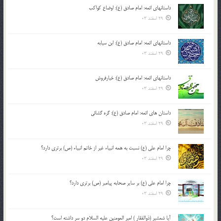
داستانهای ائمه: امام صادق (ع): اوضاع کواکب
29 اسفند 03
داستانهای ائمه: امام صادق (ع): ابن سیابه
29 اسفند 03
داستانهای ائمه: امام صادق (ع): خیارفروش
29 اسفند 03
داستان های ائمه: امام صادق (ع): گره گشائی
29 اسفند 03
چرا امام علی (ع) نسبت به همه انبیاء غیر از خاتم انبیاء (ص) برتری دارد؟
29 اسفند 03
چرا امام علی (ع) بر سایر صحابه پیامبر (ص) برتری دارد؟
29 اسفند 03
آیا شمشیر (ذوالفقار ) امیر المومنین علیه السلام دو سر داشته است؟