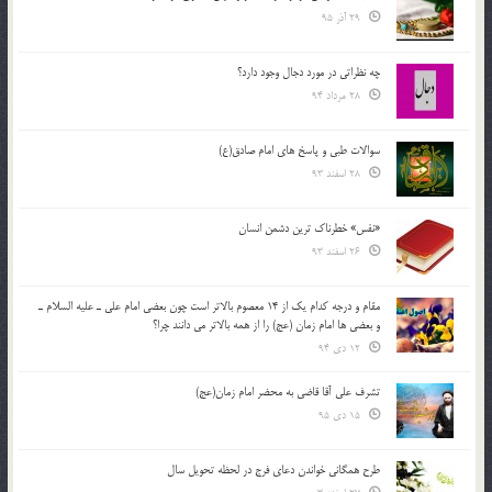
29 آذر 95
چه نظراتی در مورد دجال وجود دارد؟
28 مرداد 94
سوالات طبی و پاسخ های امام صادق(ع)
28 اسفند 93
«نفس» خطرناک ترین دشمن انسان
26 اسفند 93
مقام و درجه كدام يك از 14 معصوم بالاتر است چون بعضي امام علي ـ عليه السلام ـ
و بعضي ها امام زمان (عج) را از همه بالاتر مي دانند چرا؟
12 دی 94
تشرف علي آقا قاضي به محضر امام زمان(عج)
15 دی 95
طرح همگانی خواندن دعای فرج در لحظه تحویل سال