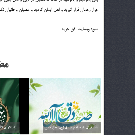
جوار رحمان قرار گیرید و اهل ایمان گردید و عصیان و طغیان نکنی
منبع: وبسایت افق حوزه
مط
داستانهای ائمه: امام صادق (ع): خیارفروش
داستان های ا