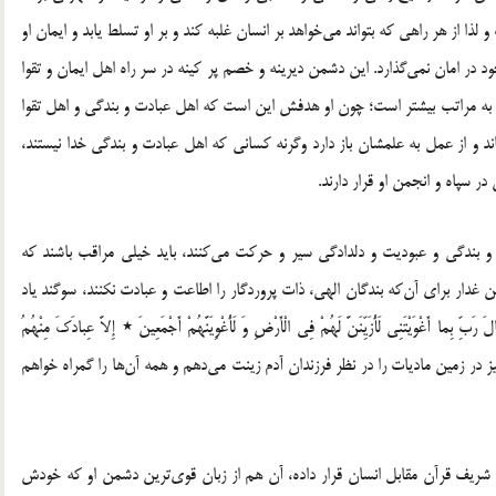
لذا از هر راهی که بتواند می‌خواهد بر انسان غلبه کند و بر او تسلط یابد و ایمان او
ود در امان نمی‌گذارد. این دشمن دیرینه و خصم پر کینه در سر راه اهل ایمان و تقوا
ه به مراتب بیشتر است؛ چون او هدفش این است که اهل عبادت و بندگی و اهل تقوا
اند و از عمل به علمشان باز دارد وگرنه کسانی که اهل عبادت و بندگی خدا نیستند،
 سپاه و انجمن او قرار دارند.
بندگی و عبودیت و دلدادگی سیر و حرکت می‌کنند، باید خیلی مراقب باشند که
 غدار برای آن‌که بندگان الهی، ذات پروردگار را اطاعت و عبادت نکنند، سوگند یاد
تَنِی لَأُزَیِّنَنَّ لَهُمْ فِی الْأَرْضِ وَ لَأُغْوِیَنَّهُمْ أَجْمَعِینَ ٭ إِلاَّ عِبادَکَ مِنْهُمُ
نیز در زمین مادیات را در نظر فرزندان آدم زینت می‌دهم و همه آن‌ها را گمراه خواهم
شریف قرآن مقابل انسان قرار داده، آن هم از زبان قوی‌ترین دشمن او که خودش