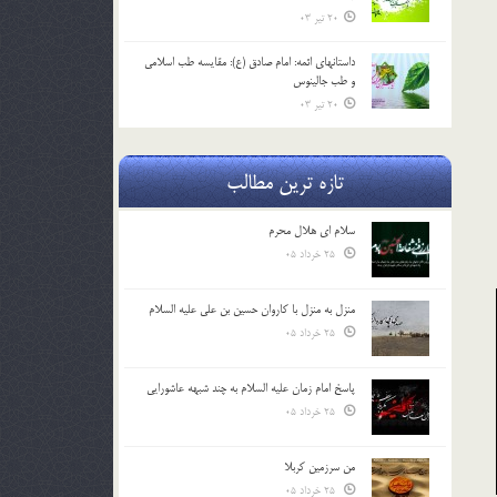
20 تیر 03
داستانهای ائمه: امام صادق (ع): مقایسه طب اسلامی
و طب جالینوس
20 تیر 03
تازه ترین مطالب
سلام ای هلال محرم
25 خرداد 05
منزل به منزل با کاروان حسین بن علی علیه السلام
25 خرداد 05
پاسخ امام زمان علیه السلام به چند شبهه عاشورایی
25 خرداد 05
من سرزمین کربلا
25 خرداد 05