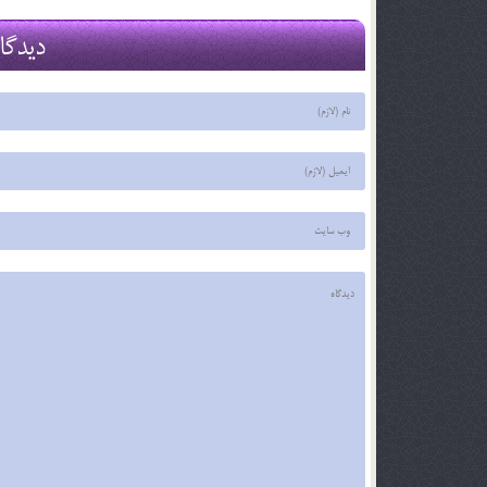
29 اسفند 03
29 اسفند 03
دیدگا