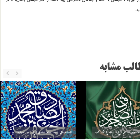
د.
الب مشابه
ئمه: امام صادق (ع): گره گشائی
داستانهای ائمه: امام صادق (ع): توحید مفضل