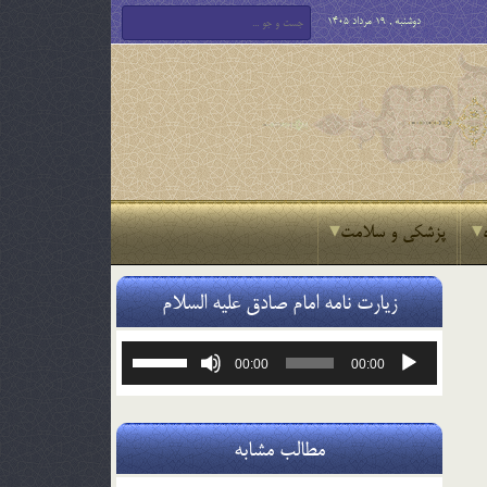
دوشنبه , 19 مرداد 1405
پزشکی و سلامت
زیارت نامه امام صادق علیه السلام
پخش‌کننده
برای
00:00
00:00
صوت
افزایش
یا
کاهش
صدا
مطالب مشابه
از
کلیدهای