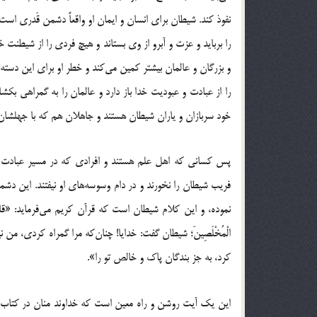
نفوذ کند. شیطان برای انسان و ایمان او واقعاً دشمن قَدری است و 
را برباید و عزت و آبرو از وی بستاند و هیچ فردی را از شیطنت خ
و بزرگان و عالمان بیشتر کمین می‌کند و خطر او برای این دست
را از عبادت و عبودیت خدا باز دارد و عالمان را به گمراهی بکش
خود سربازان و یاران شیطان هستند و جاهلان هم که با جهلشان در
پس کسانی که اهل علم هستند و افرادی که در مسیر عبادت و 
فریب شیطان را نخورند و در دام وسوسه‌های او نیفتند. این دشمن
نموده، و این کلام شیطان است که قرآن کریم می‌فرماید: «قالَ رَبِّ بِما أَغْوَیْ
الْمُخْلَصِینَ؛ شیطان گفت: خدایا! چنان‌که مرا گمراه کردی، من 
کرد، به جز بندگان پاک و خالص تو را».
این یک آیت روشن و راه معین است که خداوند منان در کتاب 