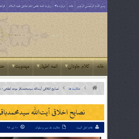
بِسْمِ اللَّـهِ الرَّحْمَـٰنِ الرَّحِيمِ
خانه
درباره ما
زیارت نامه خاص امام صادق علیه السلام
فراخو
خانه
کلام جاودان
ائمه اطهار
مهدویت
حد
حکایت ها
نصایح اخلاقی آیت‌الله سیدمحمدباقر موحد ابطحی ؛ ع
نصایح اخلاقی آیت‌الله سیدمحمدباق
خادم اهل البیت
حکایت ها
,
سیر و سلوک
10 تیر 98