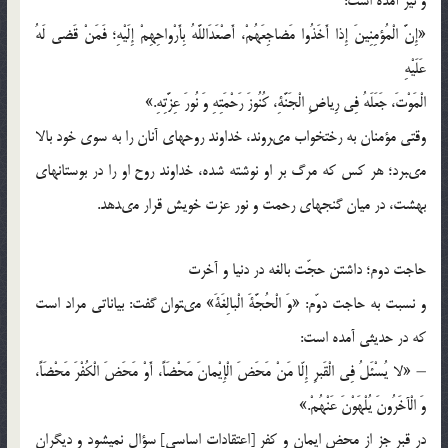
و نیز آمده است:
«إِنَّ الْمُؤمِنِینَ إِذا أَخَذُوا مَضاجِعَهُمْ، أَصْعَدَاللَّهُ بِأَرْواحِهِمْ إِلَیْهِ؛ فَمَنْ قَضى‏ لَهُ
عَلَیْهِ‏
الْمَوْتَ، جَعَلَهُ فِى رِیاضِ الْجَنَّةِ، كُنُوزَ رَحْمَتِهِ وَ نُورَ عِزَّتِهِ.»
وقتى مؤمنان به رختخواب مى‏روند، خداوند روح‏هاى آنان را به سوى خود بالا
مى‏برد؛ هر كس كه مرگ بر او نوشته شده، خداوند روح او را در بوستان‏هاى
بهشت، در میان گنج‏هاى رحمت و نور عزت خویش قرار مى‏دهد.
حاجت دوم؛ داشتن حجّت بالغه در دنیا و آخرت
و نسبت به حاجت دوّم: «وَ الْحُجَّةَ الْبالِغَةَ» مى‏توان گفت: بیاناتى مراد است
كه در حدیثى آمده است:
– «لا یُسْئَلُ فِى الْقَبرِ إِلّا مَنْ مَحَضَ الْإِیْمانَ مَحْضَاً، أَوْ مَحَضَ الْكُفْرَ مَحْضَاً،
وَ الْآخَرُونَ یُلْهَوْنَ عَنْهُمْ.»
در قبر جز از محض ایمان و كفر [اعتقادات اساسى‏] سؤال نمیشود و دیگران