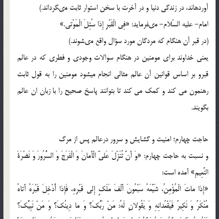
آورده‏اند، در زندگى دنیا و در آخرت با سخن استوار ثابت مى‏گرداند.)
امام- علیه‏ السّلام- مى‏فرماید: «فِى الْقَبْرِ إِذا سُئِلَ الْمَوْتى‏.»
(در قبر آن هنگام كه مردگان مورد سؤال واقع مى‏شوند.)
یعنی خداوند برای مومنین در هنگام سوالات وجودی و فطری که در عالم
قبرو بر اساس قوانین آن عالم مثالی انجام میشود مومنین را به قول ثابت
رهنمون می کند و کمک می کند تا بتوانند پاسخ صحیح را با زبان ان عالم
بگویند.
حاجت چهارم؛ امنیت و گشایش و سرور درعالم پس از مرگ
و نسبت به حاجت چهارم: «وَ أَنَّ تُنَزِّلَ عَلىَّ الْأَمانَ وَ الْفَرَجَ وَ السُّرُورَ وَ نَضْرَةَ
النَّعِیمِ» آمده است:
«إِذا ماتَ الْمُؤْمِنُ، شَیَّعَهُ سَبْعُونَ أَلْفَ مَلَكٍ إِلى‏ قَبْرِهِ، فَإِذا أُدْخِلَ قَبْرَهُ أَتاهُ
مُنْكَرٌ وَ نَكِیرٌ فَیَقْعُدانِهِ وَ یَقُولانِ لَهُ: مَنْ رَبُّكَ؟ وَ ما دِینُكَ؟ وَ مَنْ نَبِیُّكَ؟