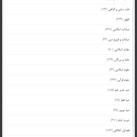
طب سنتی و گیاهی
(147)
ظهور
(334)
عبادات اسلامی
(627)
عبادات و فروع دین
(34)
عقاید اسلامی
(70)
علما و بزرگان
(224)
علوم اسلامی
(43)
علوم قرآنی
(343)
عید غدیر خم
(185)
عید فطر
(35)
عید نوروز
(45)
غیبت امام
(291)
فضایل اخلاقی
(183)