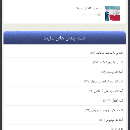
مواظب نگاهتان باشید!!!
18 اسفند 93
دسته بندی های سایت
آشنایی با صحیفه سجادیه
(56)
آشنایی با نهج البلاغه
(392)
آیت الله بهجت
(54)
آیت الله سید ابوالحسن اصفهانی
(43)
آیت الله سید علی آقا قاضی
(42)
ائمه اطهار
(5,038)
اثبات ولایت و وجود امام زمان
(73)
احادیث موضوعی
(550)
اخبار
(717)