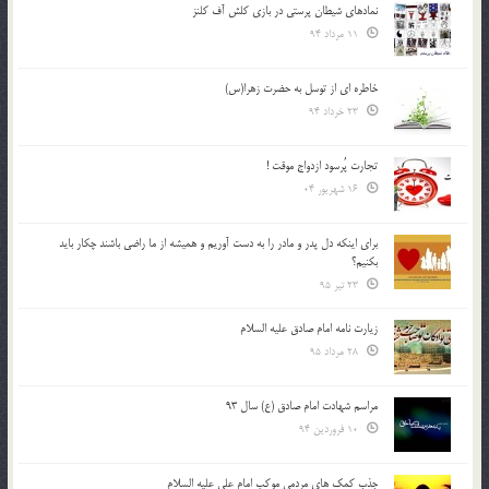
نمادهای شیطان پرستی در بازی کلش آف کلنز
11 مرداد 94
خاطره ای از توسل به حضرت زهرا(س)
23 خرداد 94
تجارت پُرسود ازدواج موقت !
16 شهریور 04
براي اينكه دل پدر و مادر را به دست آوريم و هميشه از ما راضي باشند چكار بايد
بكنيم؟
23 تیر 95
زیارت نامه امام صادق علیه السلام
28 مرداد 95
مراسم شهادت امام صادق (ع) سال 93
10 فروردین 94
جذب کمک های مردمی موکب امام علی علیه السلام