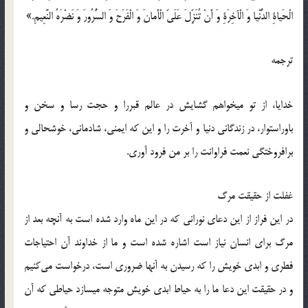
الْحَیاةِ الدُّنْیا وَ الْآخِرَةِ وَ أَنْ تُنَزِّلَ عَلَىّ الْأَمانَ وَ الْفَرَحَ وَ السُّرُورَ وَ نَضْرَهُ النَّعِیمِ.»
ترجمه
خدایا، از تو میخواهم گشایش در عالم قبررا و حجت رسا و سخن و
باوراستوار، در زندگانى دنیا و آخرت را و این كه ایمنى، شادمانى، خوشحالى و
برافروختگى نعمت فراوانت را بر من فرود آورى.
غفلت از حقیقت مرگ
در این فراز از این دعای نورانی که در این ماه وارد شده است به آنچه بعد از
مرگ برای انسان نیاز است اشاره شده است و ما از خداوند آن احتیاجات
فطری و ابدی خویش را که رسیدن به آنها ضروری است، درخواست می‌کنیم
و در حقیقت این دعا ما را به حیاط ابدی خویش متوجه میسازد حیاطی که آن