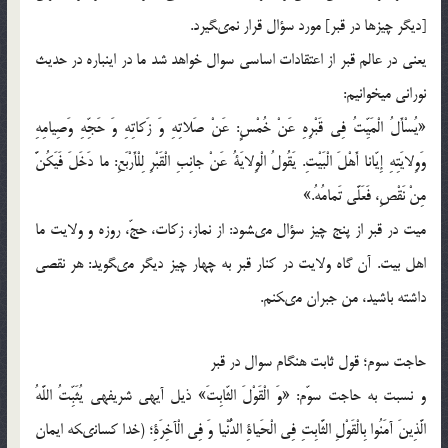
[دیگر چیزها در قبر] مورد سؤال قرار نمى‏گیرد.
یعنی در عالم قبر از اعتقادات اساسی سوال خواهد شد ما در اینباره در حدیث
نورانی میخوانیم:
«یُسْأَلُ الْمَیِّتُ فِى قَبْرِهِ عَنْ خُمْسٍ: عَنْ صَلاتِهِ وَ زَكاتِهِ وَ حَجِّهِ وَصِیامِهِ
وَوِلایَتِهِ إِیّانا أَهْلَ الْبَیْتِ. یَقُولُ الْوِلایَةُ عَنْ جانِبِ الْقَبْرِ لِلْأَرْبَعِ: ما دَخَلَ فَیَكُنَّ
مِنْ نَقْصِ، فَعَلَّى تَمامُهُ.»
میت در قبر از پنج چیز سؤال مى‏شود: از نماز، زكات، حجّ، روزه و ولایت ما
اهل بیت. آن گاه ولایت در كنار قبر به چهار چیز دیگر مى‏گوید: هر نقصى
داشته باشید، من جبران مى‏كنم.
حاجت سوم؛ قول ثابت هنگام سوال در قبر
و نسبت به حاجت سوّم: «وَ الْقَوْلَ الثّابِتَ» ذیل آیه‏ى شریفه‏ى‏ یُثَبِّتُ اللَّهُ
الَّذِینَ آمَنُوا بِالْقَوْلِ الثَّابِتِ فِی الْحَیاةِ الدُّنْیا وَ فِی الْآخِرَةِ؛ (خدا كسانى‏كه ایمان