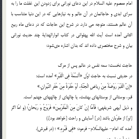
امام معصوم علیه السلام در این دعای نورانی برای زدودن این غفلت ما را به
سرای ابدی و حاجاتمان در آن عالم و به نیازهایی که در این دنیا متناسب با
آن عالم هستند، متوجه می دارد. در شرح این حاجات که در دعای ماه ربیع
الثانی آمده است آیت الله پهلوانی در کتاب انوارالهدایة چند حدیث نورانی
بیان و شرح مختصری داده اند که بدان اشاره مى‏شود:
حاجت نخست؛ سعه نفس در عالم پس از مرگ
در حدیثى نسبت به حاجت اوّل‏ «أَلسَّعَةَ فِى الْقَبْرِ» آمده است:
«إِنَّ الْقَبْرَ رَوْضَةٌ مِنْ رِیاضِ الْجَنَّةِ، أَوْ حُفْرَةٌ مِنْ حُفَرِ النَّیْرانِ.»
قبر، بوستانى از بوستان‏هاى بهشت، یا چاله‏اى از چاله‏هاى جهنم است.
و ذیل آیه‏ى شریفه‏ى: فَأَمَّا إِنْ كانَ مِنَ الْمُقَرَّبِینَ* فَرَوْحٌ وَ رَیْحانٌ‏؛ (و امّا اگر
[او] از مقرّبان باشد [در] آسایش و راحت [خواهد بود].)
آمده كه امام- علیه‏السّلام- فرمود: «فِى قَبْرِهِ.» ؛ (در قبرش).