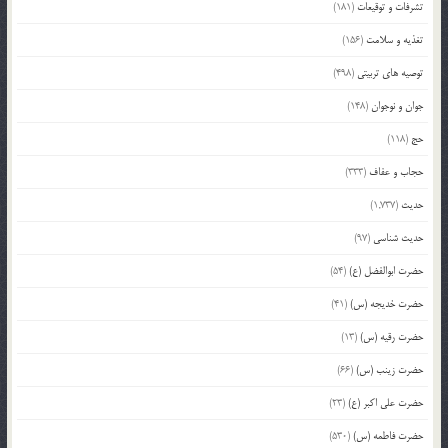
تشرفات و توقیعات
(181)
تغذیه و سلامت
(156)
توصیه های تربیتی
(498)
جوان و نوجوان
(148)
حج
(118)
حجاب و عفاف
(333)
حدیث
(1,737)
حدیث شناسی
(97)
حضرت ابوالفضل (ع)
(54)
حضرت خدیجه (س)
(41)
حضرت رقیه (س)
(13)
حضرت زینب (س)
(66)
حضرت علی اکبر (ع)
(23)
حضرت فاطمه (س)
(530)