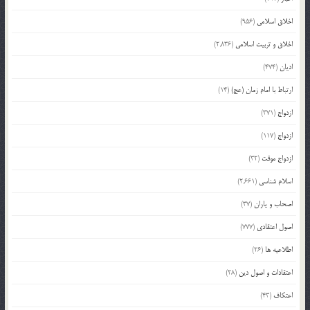
اخلاق اسلامی
(956)
اخلاق و تربیت اسلامی
(2,836)
ادیان
(474)
ارتباط با امام زمان (عج)
(14)
ازدواج
(371)
ازدواج
(117)
ازدواج موقت
(32)
اسلام شناسی
(2,661)
اصحاب و یاران
(37)
اصول اعتقادی
(777)
اطلاعیه ها
(26)
اعتقادات و اصول دین
(28)
اعتکاف
(43)