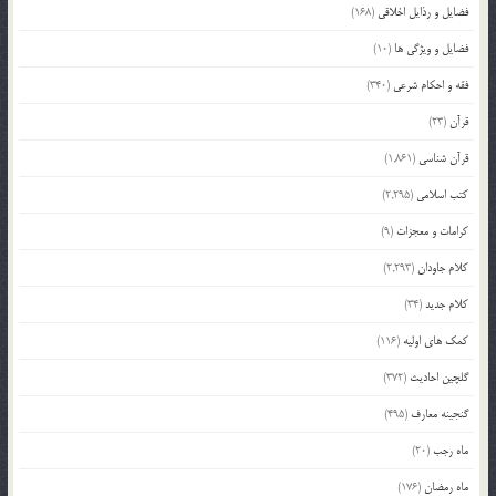
فضایل و رذایل اخلاقی
(168)
فضایل و ویژگی ها
(10)
فقه و احکام شرعی
(340)
قرآن
(23)
قرآن شناسی
(1,861)
کتب اسلامی
(2,295)
کرامات و معجزات
(9)
کلام جاودان
(2,293)
کلام جدید
(34)
کمک های اولیه
(116)
گلچین احادیث
(372)
گنجینه معارف
(495)
ماه رجب
(20)
ماه رمضان
(176)