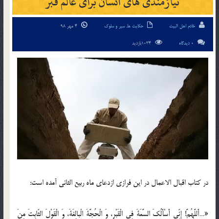
نیازمندی های انسان برای عالم قبر
خادم اهل البیت
حکایت ها
,
سیر و سلوک
4 مهر 98
0 دیدگاه
1034بازدید
در کتاب اقبال الاعمال در این فرازی ازدعای ماه ربیع الثانی آمده است:
«…أَللَّهُمَّ! إِنِّى أَسْأَلُكَ السَّعَةَ فِى الْقَبْرِ، وَ الْحُجَّةَ الْبالِغَةَ، وَ الْقَوْلَ الثّابِتَ مِنَ