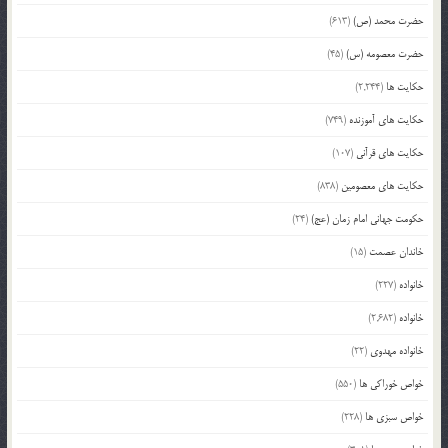
حضرت محمد (ص)
(613)
حضرت معصومه (س)
(45)
حکایت ها
(2,244)
حکایت های آموزنده
(749)
حکایت های قرآنی
(107)
حکایت های معصومین
(838)
حکومت جهانی امام زمان (عج)
(24)
خاندان عصمت
(15)
خانواده
(227)
خانواده
(2,682)
خانواده مهدوی
(22)
خواص خوراکی ها
(550)
خواص سبزی ها
(228)