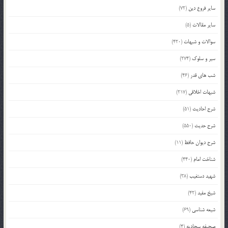
سایر فروع دین
(72)
سایر مقالات
(5)
سوالات و شبهات
(420)
سیر و سلوک
(274)
شب های قدر
(46)
شبهات اخلاقی
(217)
شرح احادیث
(51)
شرح حدیث
(550)
شرح دیوان حافظ
(11)
شناخت امام
(440)
شهید دستغیب
(38)
شیخ مفید
(42)
شیعه شناسی
(69)
صحیفه سجادیه
(4)