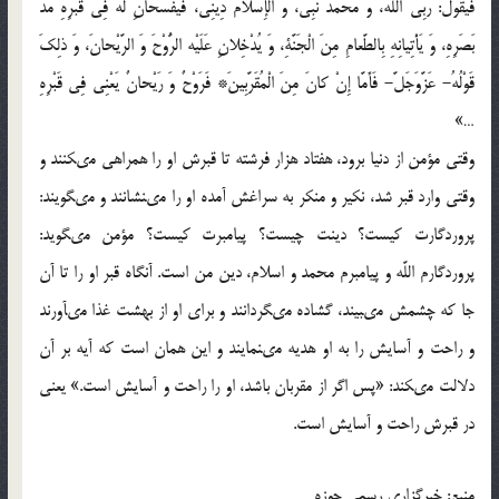
فَیَقُولُ: رَبِّىَ اللَّهُ، وَ مُحَمَّدٌ نَبِىّ، وَ الْإِسْلامُ دِینِى، فَیَفْسَحانِ لَهُ فِى قَبْرِهِ مَدَّ
بَصَرِهِ، وَ یَأْتِیانِهِ بِالطَّعامِ مِنَ الْجَنَّةِ، وَ یُدْخِلانِ عَلَیْه الرُّوْحَ وَ الرَّیْحانَ، وَ ذلِكَ
قَوْلُهُ- عَزَّوَجَلَّ- فَأَمَّا إِنْ كانَ مِنَ الْمُقَرَّبِینَ* فَرَوْحٌ وَ رَیْحانٌ‏ یَعْنِى فِى قَبْرِهِ
…»
وقتى مؤمن از دنیا برود، هفتاد هزار فرشته تا قبرش او را همراهى مى‏كنند و
وقتى وارد قبر شد، نكیر و منكر به سراغش آمده او را مى‏نشانند و مى‏گویند:
پروردگارت كیست؟ دینت چیست؟ پیامبرت كیست؟ مؤمن مى‏گوید:
پروردگارم اللَّه و پیامبرم محمد و اسلام، دین من است. آن‏گاه قبر او را تا آن
جا كه چشمش مى‏بیند، گشاده مى‏گردانند و براى او از بهشت غذا مى‏آورند
و راحت و آسایش را به او هدیه مى‏نمایند و این همان است كه آیه بر آن
دلالت مى‏كند: «پس اگر از مقربان باشد، او را راحت و آسایش است.» یعنى
در قبرش راحت و آسایش است.
منبع: خبرگزاری رسمی حوزه