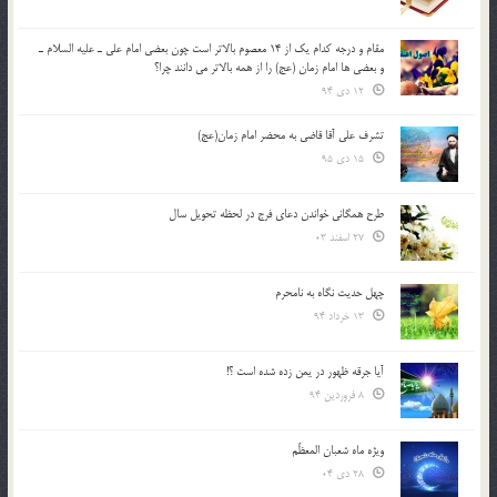
مقام و درجه كدام يك از 14 معصوم بالاتر است چون بعضي امام علي ـ عليه السلام ـ
و بعضي ها امام زمان (عج) را از همه بالاتر مي دانند چرا؟
12 دی 94
تشرف علي آقا قاضي به محضر امام زمان(عج)
15 دی 95
طرح همگانی خواندن دعای فرج در لحظه تحویل سال
27 اسفند 03
چهل حدیث نگاه به نامحرم
13 خرداد 94
آیا جرقه ظهور در یمن زده شده است ؟!
8 فروردین 94
ویژه ماه شعبان المعظّم
28 دی 04