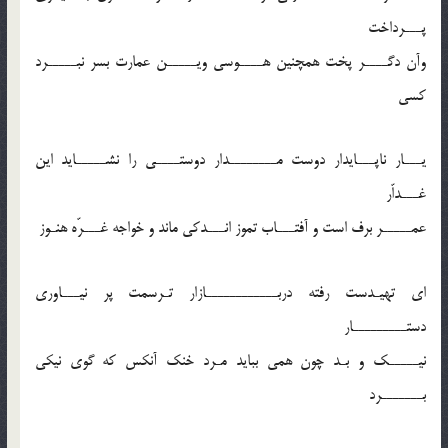
پـــرداخت
وآن دگــــر پخت همچنین هــــوسی ویـــــن عمارت بسر نبـــــرد
کسی
یـــار ناپـــایدار دوست مــــــــدار دوستــــی را نشـــــاید این
غـــداّر
عمـــــر برف است و آفتـــاب تموز انـــدکی ماند و خواجه غـــرّه هنـوز
ای تهیـدست رفته دربــــــــــــازار تـرسمت پر نیـــاوری
دستـــــــــار
نیـــــک و بـد چون همی بباید مـرد خنک آنکس که گوی نیکی
بـــــــرد