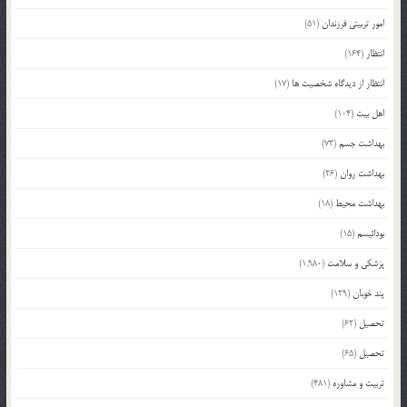
امور تربیتی فرزندان
(51)
انتظار
(164)
انتظار از دیدگاه شخصیت ها
(17)
اهل بیت
(104)
بهداشت جسم
(73)
بهداشت روان
(26)
بهداشت محیط
(18)
بودائیسم
(15)
پزشکی و سلامت
(1,980)
پند خوبان
(129)
تحصیل
(62)
تحصیل
(65)
تربیت و مشاوره
(481)