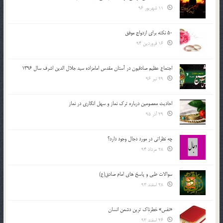
11 شهریور 96
50 نکته برای ازدواج موفق
16 فروردین 94
اجتماع عظیم صادقیون در آستان مقدس امامزاده سید جلال الدین اشرف سال 1396
29 تیر 96
احادیث معصومین درباره ترک نماز و سهل انگاری در نماز
29 آذر 95
چه نظراتی در مورد دجال وجود دارد؟
28 مرداد 94
سوالات طبی و پاسخ های امام صادق(ع)
28 اسفند 93
«نفس» خطرناک ترین دشمن انسان
26 اسفند 93