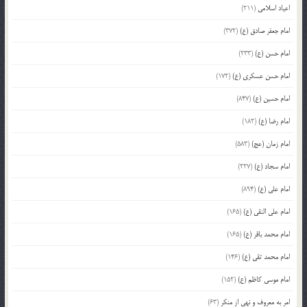
اعیاد اسلامی
(211)
امام جعفر صادق (ع)
(372)
امام حسن (ع)
(233)
امام حسن عسکری (ع)
(172)
امام حسین (ع)
(847)
امام رضا (ع)
(182)
امام زمان (عج)
(583)
امام سجاد (ع)
(227)
امام علی (ع)
(894)
امام علی النقی (ع)
(165)
امام محمد باقر (ع)
(165)
امام محمد تقی (ع)
(146)
امام موسی کاظم (ع)
(152)
امر به معروف و نهی از منکر
(63)