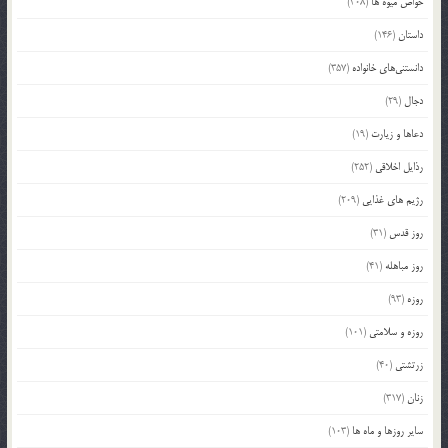
خواص میوه ها
(308)
داستان
(146)
دانستنی‌های خانواده
(357)
دجال
(29)
دعاها و زیارت
(19)
رذایل اخلاقی
(252)
رژیم های غذایی
(209)
روز قدس
(31)
روز مباهله
(41)
روزه
(93)
روزه و سلامتی
(101)
زرتشتی
(40)
زنان
(317)
سایر روزها و ماه ها
(103)