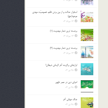
13 مرداد 03
استقرار عدالت و از بين بردن ظلم، خصوصيّت مهدي
موعود(عج)
13 مرداد 03
برجسته ترين شعار مهدويت (1)
13 مرداد 03
برجسته ترين شعار مهدويت (2)
13 مرداد 03
ابزارهاي برگزيده آخر الزماني شيطان!
28 تیر 03
احياي دين در عصر ظهور
28 تیر 03
جنگ جهاني آخر
28 تیر 03