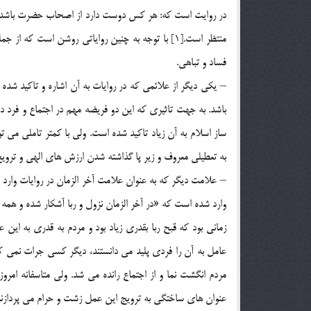
در روايت است كه: هر كس دوست دارد از اصحاب حضرت باشد، بايد
منتظر است.[1] با توجه به چنين رواياتي روشن است 
فساد و تباهي.
– يكي ديگر از علائمي كه در روايات به آن اشاره و تاكيد شده
باشد. به جهت تاثيري كه اين دو فريضه مهم در اجتماع و فرد 
ساز اسلام به آن زياد تاكيد شده است. ولي با كمتر تاملي مي 
به تعطيلي معروف و زير پا گذاشته شدن ارزش هاي الهي و تروي
– علامت ديگر كه به عنوان علامت آخر الزمان در روايات وارد شد
وارد شده است كه «در آخر الزمان نزول و ربا آشكار شده و همه ر
زماني بود كه قبح ربا بقدري زياد بود و مردم به قدري به ا
عامل به آن را فردي پليد مي دانستند، ديگر كسي جرات نمي كر
مردم انگشت نما و از اجتماع رانده مي شد. ولي متاسفانه امرو
عنوان هاي ساختگي به ترويج اين عمل زشت و حرام مي پردازند[2]