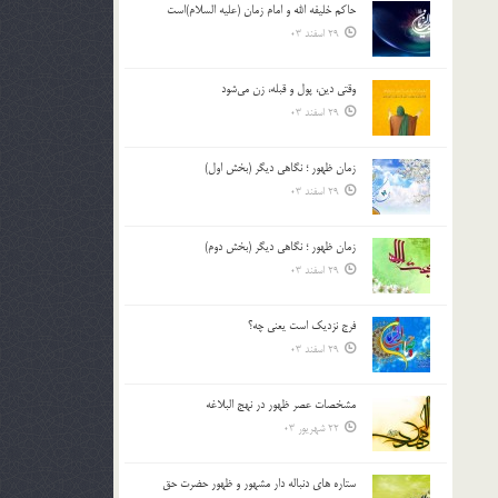
حاکم خليفه الله و امام زمان (علیه السلام)است
بالا
29 اسفند 03
و
پایین
استفاده
وقتی دین، پول و قبله، زن می‌شود
کنید.
29 اسفند 03
زمان ظهور ؛ نگاهی دیگر (بخش اول)
29 اسفند 03
زمان ظهور ؛ نگاهی دیگر (بخش دوم)
29 اسفند 03
فرج نزدیک است یعنی چه؟
29 اسفند 03
مشخصات عصر ظهور در نهج البلاغه
22 شهریور 03
ستاره های دنباله دار مشهور و ظهور حضرت حق