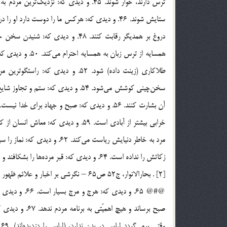
ترس دارند، خوار شوند. 45. و ديدي كه: نزد
زكاتش را نداده است. 64. و ديدي كه: قبر مرده‌ها را بشكافند و آنها را اذيت كنند.[1] . غيبت نعماني، ص 106.
[2] . بحارالانوار، ج52 ص65 – نگرشي بر اخبار و علائم ظهور حضرت مهدي (عج) ، ص 64 .
@#@ 65. و ديدي