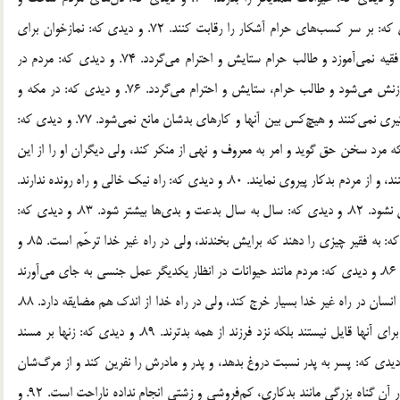
ديدگان‌شان خشك و ياد خدا برايشان گران است. 71. و ديدي كه: بر سر كسب‌هاي حرام آشكار را رقابت كنند. 72. و ديدي كه: نمازخوان براي
خودنمايي نماز مي‌خواند. 73. و ديدي كه: فقيه براي دين خدا فقيه نمي‌آموزد و طالب حرام ستايش و احترام مي‌گردد. 74. و ديدي كه: مردم در
اطراف قدرتمندانند. 75. و ديدي كه: طالب حلال، مذمت و سرزنش مي‌شود و طالب حرام، ستايش و احترام مي‌گردد. 76. و ديدي كه: در مكه و
مدينه كارهايي مي‌كنند كه خدا دوست ندارد و كسي از آن جلوگيري نمي‌كنند و هيچ‌كس بين آنها و كارهاي بدشان مانع نمي‌شود. 77. و ديدي كه:‌
هو در مدينه و مكه آشكار گردد. 78. و ديدي كه مرد سخن حق گويد و امر به معروف و نهي از منكر كند، ولي ديگران او را از اين
كار برحذر مي‌دارند. 79. و ديدي كه: مردم به همديگر نگاه مي‌كنند، و از مردم بدكار پيروي نمايند. 80. و ديدي كه: راه نيك خالي و راه رونده ندارند.
81. و ديدي كه: مرده را مسخره كنند و كسي براي او اندهگين نشود. 82. و ديدي كه: سال به سال بدعت و بدي‌ها بيشتر شود. 83. و ديدي كه:
مردم و جميعت‌ها جز از سرمايه‌داران پيروي نكنند. 84. و ديدي كه: به فقير چيزي را دهند كه برايش بخندند، ولي در راه غير خدا ترحّم است. 85. و
ديدي كه: علائم آسماني آشكار شود و كسي از آن نگران نشود. 86. و ديدي كه: مردم مانند حيوانات در انظار يكديگر عمل جنسي به جاي مي‌آورند
و كسي از ترس مردم از آنها جلوگيري نمي‌كند. 87. و ديدي كه: انسان در راه غير خدا بسيار خرج كند، ولي در راه خدا از اندك هم مضايقه دارد. 88.
و ديدي كه: حقوق پدر و مادر رواج دارد و فرزندان هيچ احترام براي آنها قايل نيستند بلكه نزد فرزند از همه بدترند. 89. و ديدي كه: زنها بر مسند
 بنشينند و هيچ كاري جز خواستة آنها پيش نرود. 90. و ديدي كه: پسر به پدر نسبت دروغ بدهد، و پدر و مادرش را نفرين كند و از مرگ‌شان
شاد گردد. 91. و ديدي كه: اگر روزي بر مردي بگذرد، ولي او در آن گناه بزرگي مانند بدكاري، كم‌فروشي و زشتي انجام نداده ناراحت است. 92. و