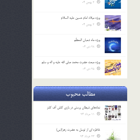
2 بهمن 04
ویژه میلاد امام حسین علیه السلام
2 بهمن 04
ویژه ماه شعبان المعظّم
28 دی 04
ویژه مبعث حضرت محمد صلی الله علیه و اله و سلم
25 دی 04
مطالب محبوب
نمادهای شیطان پرستی در بازی کلش آف کلنز
11 مرداد 94
خاطره ای از توسل به حضرت زهرا(س)
23 خرداد 94