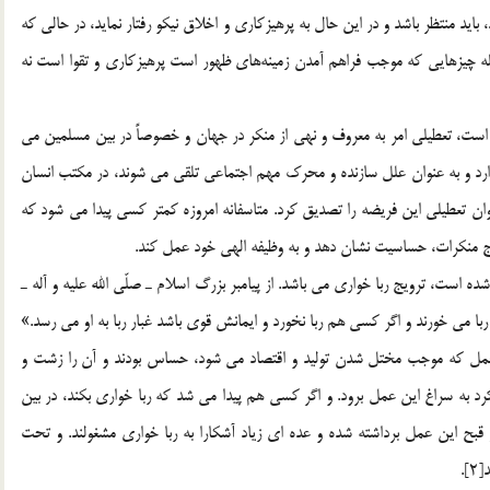
 منتظر باشد و در اين حال به پرهيزكاري و اخلاق نيكو رفتار نمايد، در حالي كه
كه از جمله چيزهايي كه موجب فراهم آمدن زمينه‌هاي ظهور است پرهيزكاري و تقوا است نه
 است، تعطيلي امر به معروف و نهي از منكر در جهان و خصوصاً در بين مسلمين مي
دارد و به عنوان علل سازنده و محرك مهم اجتماعي تلقي مي شوند، در مكتب انسان
توان تعطيلي اين فريضه را تصديق كرد. متاسفانه امروزه كمتر كسي پيدا مي شود كه
ج منكرات، حساسيت نشان دهد و به وظيفه الهي خود عمل كند.
ه است، ترويج ربا خواري مي باشد. از پيامبر بزرگ اسلام ـ صلّي الله عليه و آله ـ
با مي خورند و اگر كسي هم ربا نخورد و ايمانش قوي باشد غبار ربا به او مي رسد.»
ين عمل كه موجب مختل شدن توليد و اقتصاد مي شود، حساس بودند و آن را زشت و
د به سراغ اين عمل برود. و اگر كسي هم پيدا مي شد كه ربا خواري بكند، در بين
ز قبح اين عمل برداشته شده و عده اي زياد آشكارا به ربا خواري مشغولند. و تحت
.