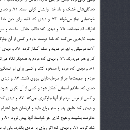
آلات موسيقي و ل
حكومت