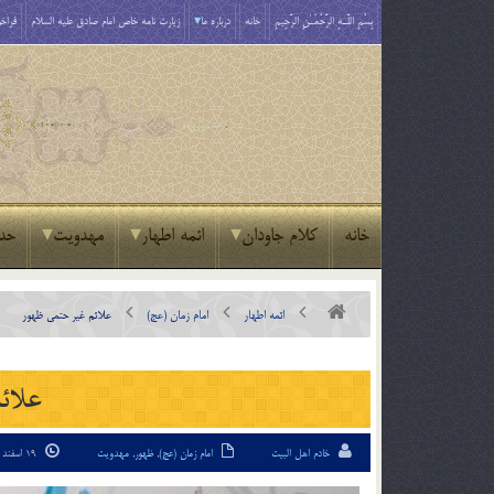
بِسْمِ اللَّـهِ الرَّحْمَـٰنِ الرَّحِيمِ
خانه
درباره ما
زیارت نامه خاص امام صادق علیه السلام
فراخو
خانه
کلام جاودان
ائمه اطهار
مهدویت
حد
ائمه اطهار
امام زمان (عج)
علائم غیر حتمی ظهور
علائم
خادم اهل البیت
امام زمان (عج)
,
ظهور
,
مهدویت
19 اسفند 93