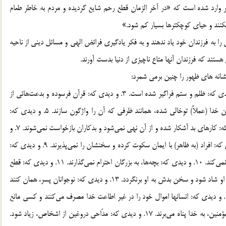
 وارد شده است كه «در آخر الزمان قطع رحم شايع گرديده و مردم به خاطر طعام
نكنند و حياي كوچكترها بسيار كم شود.»
 به فرزندان خود ياد ندهند و به فكر يادگيري فرائض الهي و مسائل ديني از ناحيه
هستند كه فرزندان آنها متاع ناچيزي از دنيا بدست آورند.
 نشانه هاي ظهور را چنين برمي شمرد:
1. هرگاه ديدي كه حق بميرد و طرفدارانش نابود شوند. 2. و ديدي كه: ظلم و ستم فراگير شده است. 3. و ديدي كه: قرآن فرسوده و بدعت‌هائي از
روي هوا و هوس،در مفاهيم آن آمده است. 4. و ديدي كه: دين خدا (عملاً) توخالي شده، همانند ظرفي كه آن را واژگون سازند. 5. و ديدي كه:
طرف‌داران و اهل باطل بر اهل حق پيشي گرفته‌اند. 6. و ديدي كه: كارهاي بد آشكار شده و از آن نهي نمي‌شود و بدكاران بازخواست نمي‌شوند. 7. و
ديدي كه: مردان به مردان و زنان به زنان اكتفا كنند. 8. و ديدي كه: افراد (به ظاهر) با ايمان سكوت كرده و سخنشان را نمي‌پذيرند. 9. و ديدي كه:
شخص بدكار دروغ گويد: و كسي دروغ و نسبت نارواي او را رد نمي‌كند. 10. و ديدي كه: بچه‌ها، به بزرگان احترام نمي‌گذارند. 11. و ديدي كه: قطع
پيوند خويشاوندي شود. 12. و ديدي كه:‌ بدكار را ستايش كنند و او شاد شود و سخن بدش به او برنگردد. 13. و ديدي كه: نوجوانان پسر، همان كنند
كه زنان مي‌كنند. 14. و ديدي كه: زنان با زنان ازدواج كنند. 15. و ديدي كه: انسانها اموال خود را در غير اطاعت خدا مصرف مي‌كنند و كسي مانع
نمي‌شود. 16. و ديدي كه: افراد با ديدن كار و تلاش نامناسب مؤمنين، به خدا پناه مي‌برند. 17. و ديدي كه: مدّاحي دروغين از اشخاص، زياد شود.