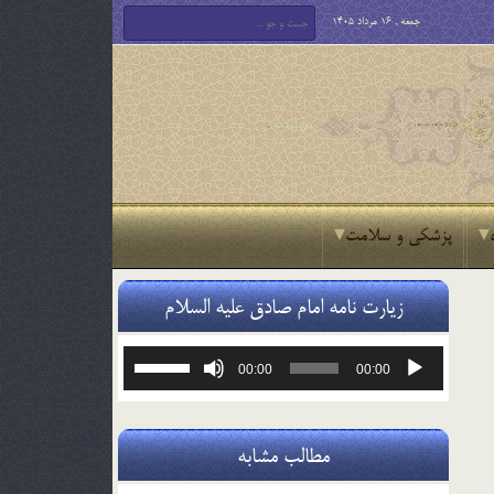
جمعه , 16 مرداد 1405
پزشکی و سلامت
زیارت نامه امام صادق علیه السلام
پخش‌کننده
برای
00:00
00:00
صوت
افزایش
یا
کاهش
صدا
مطالب مشابه
از
کلیدهای