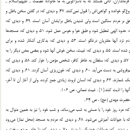
يك‌ترين مردم به فرمانداران، آناني هستند كه به ناسزاگويي به ما خانوادة عصمت ـ عليهم‌السّلام ـ
ستايش شوند. 46. و ديدي كه: هركس ما را دوست دارد او را دروغ‌گو خوانده و گواهي‌اش را قبول نمي‌كنند. 47. و ديدي كه: در گفتن سخن باطل و
دروغ بر همديگر رقابت كنند. 48. و ديدي كه: شنيدن سخن حق بر مردم سنگين است ولي شنيدن باطل برايشان آسان است. 49. و ديدي كه:
همسايه از ترس زبان به همسايه احترام مي‌كند. 50. و ديدي كه: حدود الهي تعطيل شود و طبق هوا و هوس عمل شود. 51. و ديدي كه: مسجدها
طلاكاري (زينت داده) شود. 52. و ديدي كه: راستگوترين مردم نزد آنها مفتريان درغگو است. 53. و ديدي كه: بدكاري آشكار شده و براي
سخن‌چيني كوشش مي‌شود. 54. و ديدي كه: ستم و تجاوز شايع شده است. 55. و ديدي كه: غيبت، سخن خوش آنها شود و بعضي بعض ديگر را به
آن بشارت كنند. 56. و ديدي كه: صبح و جهاد براي خدا نيست. 57. و ديدي كه: سلطان به خاطر كافر، شخص مؤمن را خوار كند. 58. و ديدي كه:
خرابي بيشتر از آبادي است. 59. و ديدي كه: معاش انسان از كم‌فروشي به دست مي‌آيد. 60. و ديدي كه: خون‌ريزي آسان گردد. 61. و ديدي كه:
مرد به خاطر دنيايش رياست مي‌كند. 62. و ديدي كه: نماز را سبك شمارند. 63. و ديدي كه: انسان ثروت زيادي جمع كرده، ولي از آغاز آن تا آخر،
 كه: هرج و مرج بسيار است. 66. و ديدي كه: مرد روز خود را با مستي به شب مي‌رساند، و شب خود را نيز به همين منوال به
صبح برساند و هيچ اهميّتي به برنامه مردم ندهد. 67. و ديدي كه با حيوانات آميزش مي‌شود. 68. و ديدي كه مردم به مسجد (محل نماز) مي‌رود
وقتي برمي‌گردد لباس در بدن ندارد، (لباس را دزديده‌اند). 69. و ديدي كه: حيوانات همديگر را بدرند. 70. و ديدي كه: دل‌هاي مردم سخت و