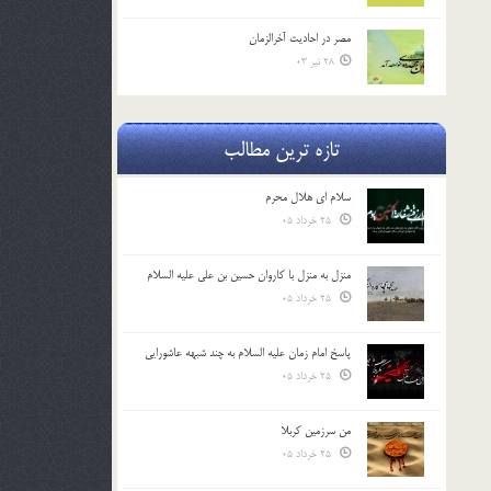
مصر در احادیث آخرالزمان
28 تیر 03
تازه ترین مطالب
سلام ای هلال محرم
25 خرداد 05
منزل به منزل با کاروان حسین بن علی علیه السلام
25 خرداد 05
پاسخ امام زمان علیه السلام به چند شبهه عاشورایی
25 خرداد 05
من سرزمین کربلا
25 خرداد 05