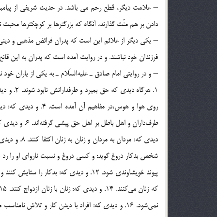
– علامت ديگر، قطع رحم مي باشد. در حديث شريفي از پيامبر
دادن بر هم منّت گذارند، آنگاه كه بزرگترها بر كوچكترها محبت 
– يكي ديگر از علائم اين است كه پدران فرائض مذهبي و ديني را
فرزندان خود نباشند. و در روايت آمده است كه پدران به اين قانع 
– و در روايتي امام صادق ـ عليه‌السّلام ـ به يكي از ياران خود