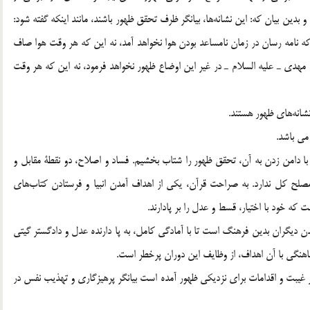
 بدين بيان كه: اين نشانه‌ها، بيانگر ظرف تحقق ظهور باشند، مانند اينكه گفته شود:
ه نامه رسان در زمان نامساعد بودن هوا نخواهد آمد، نه اين كه هر وقت هوا صاف
 مهدي ـ عليه السلام ـ در غير اين اوضاع ظهور نخواهد فرمود، نه اين كه هر وقت
شانه‌هاي ظهور هستند.
مي باشد.
ا دامن زدن به آن، تحقق ظهور را شتاب بخشيم. فساد و اصلاح، دو نقطة مقابل و
صلح كل ندارد. به صراحت قرآن، يكي از اهداف آمدن انبيا و فرستادن كتاب‌هاي
ه خود با اختيار، قسط و عدل را بر پادارند.
دن ديگران بدين فرهنگ است تا با آمادگي كامل، به پا دارنده عدل و دادگستر گيتي
اهنگي با آن اهداف، از وظايف اين دوران پرخطر است.
ر غيبت و اقدامات براي نزديكي ظهور آمده است بيانگر پرهيزگاري و تهذيب نفس در