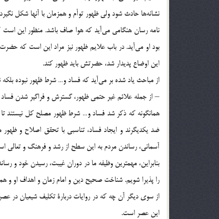
نشانه‌ها حادث شود ولي ظهور توأم و همزمان با آنها شكل نگيرد و
نامه رسان هنگامي مي‌آيد كه هوا صاف باشد. منظور اين است ك
بود او مي‌آيد. در باب علايم ظهور نيز مراد اين است كه حضرت
اين اوضاع پديدار شد،‌ حضرتش بايد ظهور كند.
از مباحث ياد شده بر مي‌آيد كه فساد و… شرط ظهور نبوده بلكه ن
– از جمله علائم غير حتمي ظهور، گسترش و فراگير شدن فساد 
همانگونه كه ذكر شد فساد و… شرط ظهور مصلح كل نيستند تا ب
ضد يكديگرند و ايجاد فساد، تناسبي با تحقق اصلاح و ظهور م
آسماني، رساندن مردم به اين سطح از رشد و فرهنگ و تعالي است ك
بنابراين، مهمترين وظيفه ما در دوران غيبت، رسيدن خود و رسان
را پذيرا شويم. شناخت صحيح دين و امام زمان و اهداف او و هم
‌از سوي ديگر آن چه كه در روايات دربارة تكليف شيعيان در عص
اين عصر است.