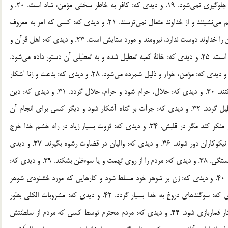
18. و ديدي كه: همسايه همساية خود را اذيت مي‌كند و از آن جلوگيري نمي‌شود. 19. و ديدي كه: كافر به خاطر سختي مؤمن، شاد است. 20. و
ديدي كه: شراب را آشكار مي‌آشامند و براي نوشيدن آن كنار هم مي‌نشينند و از خداوند متعال نمي‌ترسند. 21. و ديدي كه: كسي كه امر به معروف
مي‌كند خوار و ذليل است. 22. و ديدي كه: آدم بدكار در آنچه آن را خداوند دوست ندارد، نيرومند و مورد ستايش است. 23. و ديدي كه: اهل قرآن و
دوستان آنها خوارند. 24. و ديدي كه: راه نيك بسته و راه بد باز است. 25. و ديدي كه: خانة كعبه تعطيل شده و به تعطيلي آن دستور داده مي‌شود.
26. و ديدي كه: انسان به زبان مي‌گويد ولي عمل نمي‌كند. 27. و ديدي كه: مؤمن، خوار و ذليل شمرده مي‌شود. 28. و ديدي كه: بدعت و زنا آشكار
شود. 29. و ديدي كه: مردم به شهادت و گواهي ناحق اعتماد كنند. 30. و ديدي كه: حلال، حرام شود و حرام، حلال گردد. 31. و ديدي كه: دين
براساس ميل اشخاص معني شود و كتاب خدا و احكام آن تعطيل گردد. 32. و ديدي كه: جرأت بر گناه آشكار شود و ديگر كسي براي انجام آن
منتظر تاريكي شب نگردد. 33. و ديدي كه: مؤمن نتواند نهي از منكر كند مگر در قلبش. 34. و ديدي كه: ثروت بسيار زياد در راه خشم خدا خرج
گردد. 35. و ديدي كه: سردمداران به كافران نزديك شوند و از نيكوكاران دور شوند. 36. و ديدي كه: واليان در قضاوت رشوه بگيرند. 37. و ديدي
كه: پست‌هاي مهمّ واليان براساس مزايده است نه بر اساس شايستگي. 38. و ديدي كه: مردم را از روي تهمت و يا سوءظن بشكند. 39. و ديدي كه:
مرد به خاطر همبستري با همسران خود مورد سرزنش قرار گيرد. 40. و ديدي كه: زن بر شوهر خود مسلط شود و كارهايي كه مورد خشنودي شوهر
نيست انجام مي‌دهد و به شوهرش خرجي مي‌دهد. 41. و ديدي كه: سوگندهاي دروغ به خدا بسيار گردد. 42. و ديدي كه: مشروبات الكلي بطور
آشكار بدون مانع خريد و فروش مي‌شود. 43. و ديدي كه: آشكار قماربازي شود. 44. و ديدي كه: مردم محترم توسط كسي كه مردم از سلطنتش