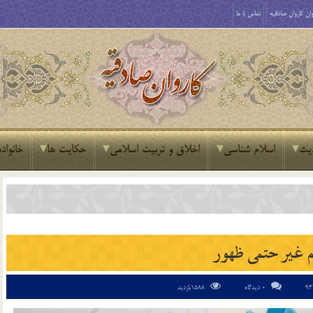
ان کاروان صادقیه
تماس با ما
یث
اسلام شناسی
اخلاق و تربیت اسلامی
حکایت ها
خانواده
 غیر حتمی ظهور
0 دیدگاه
1588بازدید