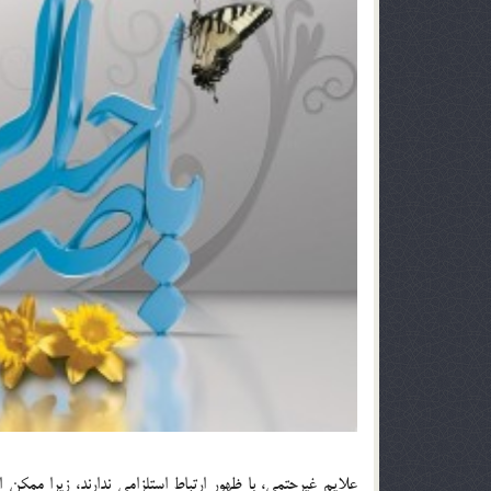
علايم غيرحتمي، با ظهور ارتباط استلزامي ندارند، زيرا ممكن 