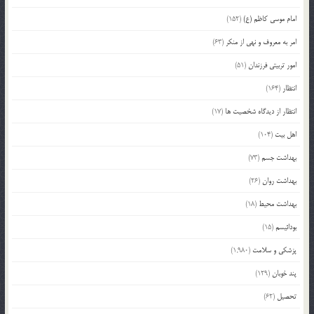
امام موسی کاظم (ع)
(152)
امر به معروف و نهی از منکر
(63)
امور تربیتی فرزندان
(51)
انتظار
(164)
انتظار از دیدگاه شخصیت ها
(17)
اهل بیت
(104)
بهداشت جسم
(73)
بهداشت روان
(26)
بهداشت محیط
(18)
بودائیسم
(15)
پزشکی و سلامت
(1,980)
پند خوبان
(129)
تحصیل
(62)