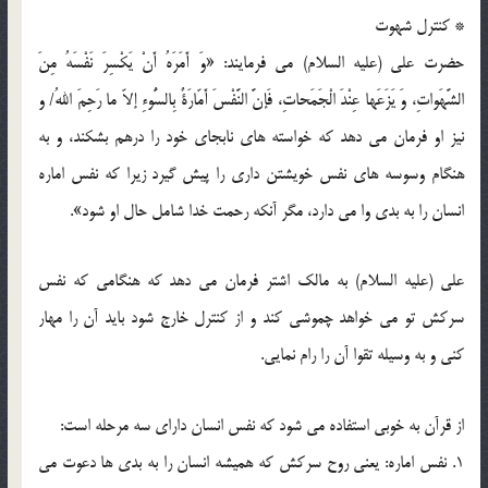
* كنترل شهوت
حضرت على (علیه السلام) مى فرمایند: «وَ أَمَرَهُ أَنْ یَكْسِرَ نَفْسَهُ مِنَ
الشَّهَواتِ، وَ یَزَعَها عِنْدَ الْجَمَحاتِ، فَإنَّ النَّفْسَ أَمّارَةٌ بِالسُّوءِ إلاّ ما رَحِمَ اللهُ/ و
نیز او فرمان مى دهد كه خواسته هاى نابجاى خود را درهم بشكند، و به
هنگام وسوسه هاى نفس خویشتن دارى را پیش گیرد زیرا كه نفس اماره
انسان را به بدى وا مى دارد، مگر آنكه رحمت خدا شامل حال او شود».
على (علیه السلام) به مالك اشتر فرمان مى دهد كه هنگامى كه نفس
سركش تو مى خواهد چموشى كند و از كنترل خارج شود باید آن را مهار
كنى و به وسیله تقوا آن را رام نمایى.
از قرآن به خوبى استفاده مى شود كه نفس انسان داراى سه مرحله است:
1. نفس اماره: یعنى روح سركش كه همیشه انسان را به بدى ها دعوت مى