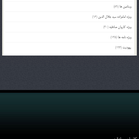
ویتامین ها
(89)
ویژه امامزاده سید جلال الدین
(16)
ویژه کاروان صادقیه
(30)
ویژه نامه ها
(135)
یهودیت
(194)