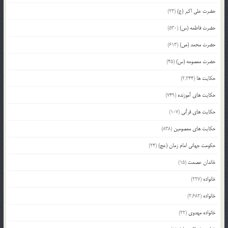
حضرت علی اکبر (ع)
(23)
حضرت فاطمه (س)
(530)
حضرت محمد (ص)
(613)
حضرت معصومه (س)
(45)
حکایت ها
(2,244)
حکایت های آموزنده
(749)
حکایت های قرآنی
(107)
حکایت های معصومین
(838)
حکومت جهانی امام زمان (عج)
(24)
خاندان عصمت
(15)
خانواده
(227)
خانواده
(2,682)
خانواده مهدوی
(22)