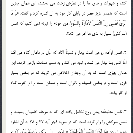
كند، و شهوات و بدى ها را در نظرش زینت مى بخشد، این همان چیزى
است كه همسر عزیز مصر در پایان كار خود به آن اشاره كرد و گفت: «وَ مَا
أُبَرِّئُ نَفْسِى إِنَّ النَّفْسَ لاََمَّارَةٌ بِالسُّوءِ/ من خودم را تبرئه نمى كنم، كه نفس
(سركش) بسیار به بدى ها امر مى كند».
2. نفس لوّامه: روحى است بیدار و نسبتاً آگاه كه اوّل در دامان گناه مى افتد
امّا كمى بعد بیدار مى شود و توبه مى كند و به مسیر سعادت بازمى گردد، این
همان چیزى است كه به آن وجدان اخلاقى مى گویند كه در بعضى بسیار
قوى است و در بعضى ضعیف و ناتوان است و ممكن است بر اثر كثرت گناه
از كار بیفتد.
3. نفس مطمئنّه: یعنى روح تكامل یافته اى كه به مرحله اطمینان رسیده، و
نفس سركش را رام كرده است كه در سوره فجر آیه 27 و 28 به آن اشاره
شده است: «یَا أَیَّتُهَا النَّفْسُ الْمُطْمَئِنَّةُ * ارْجِعِى إِلَى رَبِّكِ رَاضِیَةً مَّرْضِیَّةً/ تو