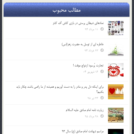
مطالب محبوب
نمادهای شیطان پرستی در بازی کلش آف کلنز
11 مرداد 94
خاطره ای از توسل به حضرت زهرا(س)
23 خرداد 94
تجارت پُرسود ازدواج موقت !
16 شهریور 04
براي اينكه دل پدر و مادر را به دست آوريم و هميشه از ما راضي باشند چكار بايد
بكنيم؟
23 تیر 95
زیارت نامه امام صادق علیه السلام
28 مرداد 95
مراسم شهادت امام صادق (ع) سال 93