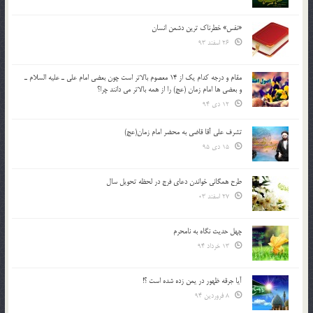
«نفس» خطرناک ترین دشمن انسان
26 اسفند 93
مقام و درجه كدام يك از 14 معصوم بالاتر است چون بعضي امام علي ـ عليه السلام ـ
و بعضي ها امام زمان (عج) را از همه بالاتر مي دانند چرا؟
12 دی 94
تشرف علي آقا قاضي به محضر امام زمان(عج)
15 دی 95
طرح همگانی خواندن دعای فرج در لحظه تحویل سال
27 اسفند 03
چهل حدیث نگاه به نامحرم
13 خرداد 94
آیا جرقه ظهور در یمن زده شده است ؟!
8 فروردین 94