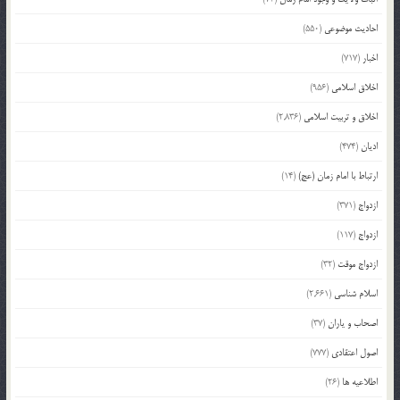
احادیث موضوعی
(550)
اخبار
(717)
اخلاق اسلامی
(956)
اخلاق و تربیت اسلامی
(2,836)
ادیان
(474)
ارتباط با امام زمان (عج)
(14)
ازدواج
(371)
ازدواج
(117)
ازدواج موقت
(32)
اسلام شناسی
(2,661)
اصحاب و یاران
(37)
اصول اعتقادی
(777)
اطلاعیه ها
(26)