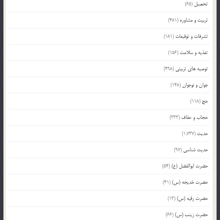
تحصیل
(65)
تربیت و مشاوره
(481)
تشرفات و توقیعات
(181)
تغذیه و سلامت
(156)
توصیه های تربیتی
(498)
جوان و نوجوان
(148)
حج
(118)
حجاب و عفاف
(333)
حدیث
(1,737)
حدیث شناسی
(97)
حضرت ابوالفضل (ع)
(54)
حضرت خدیجه (س)
(41)
حضرت رقیه (س)
(13)
حضرت زینب (س)
(66)