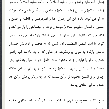
(صلى الله علیه وآله) و على (علیه السلام) و فاطمه (علیه السلام) و حسن
(علیه السلام) و حسین (علیه السلام) و امامان از ذریّه او را مى بیند، فرشته
به او مى گوید: نگاه كن این رسول خدا و امیرمؤمنان و فاطمه و حسن و
حسین و امامان (علیهم السلام) دوستان تواند. او چشمانش را باز مى كند و
نگاه مى كند، ناگهان گوینده اى از سوى خداوند بزرگ ندا مى دهد و مى
گوید: یا ایتها النفس المطمئنه، اى كسى كه به محمد و خاندانش اطمینان
داشتى بازگرد به سوى پروردگارت، در حالى كه تو به ولایت آنها راضى
هستى، و او با ثوابش از تو خشنود است، داخل شو در میان بندگانم یعنى
محمد و اهل بیتش (علیهم السلام) و داخل شو در بهشتم، در این هنگام
چیزى براى انسان محبوب تر از آن نیست كه هر چه زودتر روحش از تن جدا
شود و به این منادى پیوندد.
منبع: گفتار معصومین(علیهم السلام)، جلد ۲/ آیت الله العظمی مكارم
شیرازی