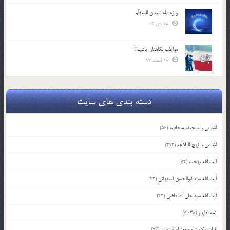
ویژه ماه شعبان المعظّم
28 دی 04
مواظب نگاهتان باشید!!!
18 اسفند 93
دسته بندی های سایت
آشنایی با صحیفه سجادیه
(56)
آشنایی با نهج البلاغه
(392)
آیت الله بهجت
(54)
آیت الله سید ابوالحسن اصفهانی
(43)
آیت الله سید علی آقا قاضی
(42)
ائمه اطهار
(5,038)
اثبات ولایت و وجود امام زمان
(73)