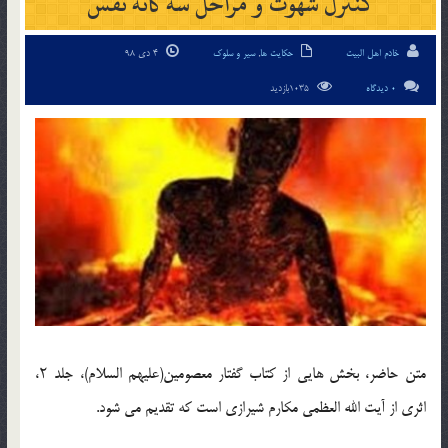
کنترل شهوت و مراحل سه گانه نفس
خادم اهل البیت
حکایت ها
,
سیر و سلوک
4 دی 98
0 دیدگاه
1035بازدید
متن حاضر، بخش هایی از کتاب گفتار معصومین(علیهم السلام)، جلد ۲،
اثری از آیت الله العظمی مكارم شیرازی است که تقدیم می شود.