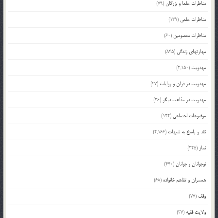
مناظرات علما و بزرگان
(79)
مناظرات علمی
(139)
مناظرات معصومین
(60)
مهارتهای زندگی
(845)
مهدویت
(2,150)
مهدویت در قرآن و روایات
(47)
مهدویت در مذاهب دیگر
(36)
موضوعات اجتماعی
(122)
نقد و پاسخ به شبهات
(2,166)
نماز
(225)
نوجوانان و جوانان
(440)
همسران و تفاهم خانواده
(68)
وقف
(77)
ولایت فقیه
(37)