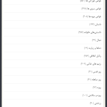
خواص خوراکی ها
(550)
خواص سبزی ها
(228)
خواص میوه ها
(308)
داستان
(146)
دانستنی‌های خانواده
(357)
دجال
(29)
دعاها و زیارت
(19)
رذایل اخلاقی
(252)
رژیم های غذایی
(209)
روز قدس
(31)
روز مباهله
(41)
روزه
(93)
روزه و سلامتی
(101)
زرتشتی
(40)