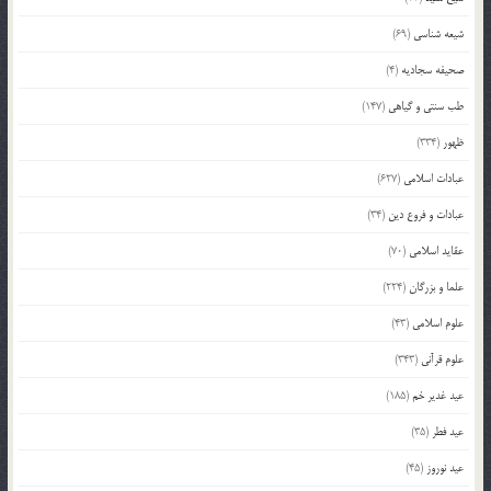
شیعه شناسی
(69)
صحیفه سجادیه
(4)
طب سنتی و گیاهی
(147)
ظهور
(334)
عبادات اسلامی
(627)
عبادات و فروع دین
(34)
عقاید اسلامی
(70)
علما و بزرگان
(224)
علوم اسلامی
(43)
علوم قرآنی
(343)
عید غدیر خم
(185)
عید فطر
(35)
عید نوروز
(45)