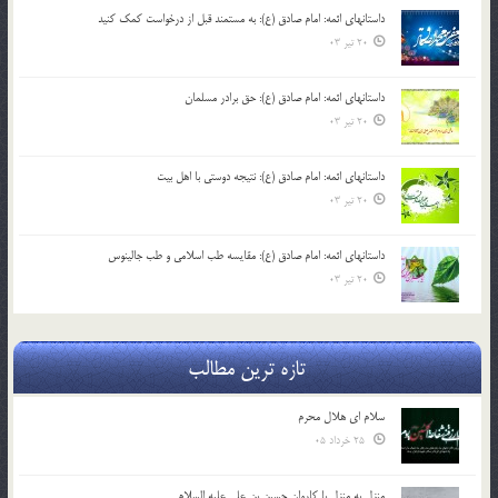
داستانهای ائمه: امام صادق (ع): به مستمند قبل از درخواست کمک کنید
20 تیر 03
داستانهای ائمه: امام صادق (ع): حق برادر مسلمان
20 تیر 03
داستانهای ائمه: امام صادق (ع): نتیجه دوستی با اهل بیت
20 تیر 03
داستانهای ائمه: امام صادق (ع): مقایسه طب اسلامی و طب جالینوس
20 تیر 03
تازه ترین مطالب
سلام ای هلال محرم
25 خرداد 05
منزل به منزل با کاروان حسین بن علی علیه السلام