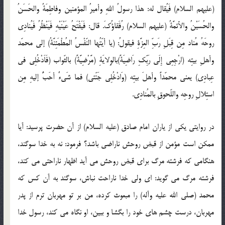
(علیهم السلام) فَیُقال له: هذا رسولُ اللهِ وأمیرُ المؤمنین وفاطِمَةُ والحَسَنُ
والحُسَیْنُ والأئمَّةُ (علیهم السلام) رُفَقاؤُكَ. قال: فَیَفْتَحُ عَیْنَیْهِ فَیَنْظُرُ فَیُنادِی
روحَهُ مُناد مِن قِبَلِ رَبِّ العِزَّةِ فیقولُ: (یا أیّتُها النّفْسُ المُطْمَئِنَّةُ) إلى محمّد
وأهلِ بیتِه (ارْجِعِى إِلَى رَبِّكِ رَاضِیَةً)بالوِلایَةِ (مَّرْضِیَّةً) بالثّواب (فَاَدْخُلِی فی
عِبادِی) یعنی محمّداً وأهلَ بیتِه (وَادْخُلِی جَنّتی) فما شَیءٌ أحَبُّ إلیهِ مِن
استِلالِ روحِه واللّحوقِ بالمُنادِی.
در روایتى یكى از یاران امام صادق (علیه السلام) از آن حضرت پرسید: آیا
ممكن است مؤمن از قبض روحش ناراضى باشد؟ فرمود: نه به خدا سوگند،
هنگامى كه فرشته مرگ براى قبض روحش مى آید اظهار ناراحتى مى كند،
فرشته مرگ مى گوید: اى ولى خدا ناراحت نباش، سوگند به آن كس كه
محمد (صلى الله علیه وآله) را مبعوث كرده، من بر تو مهربان ترم از پدر
مهربان، درست چشم هاى خود را بگشا و ببین، او نگاه مى كند، رسول خدا