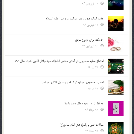
10 فروردین 94
جذب کمک های مردمی موکب امام علی علیه السلام
11 شهریور 96
50 نکته برای ازدواج موفق
16 فروردین 94
اجتماع عظیم صادقیون در آستان مقدس امامزاده سید جلال الدین اشرف سال 1396
29 تیر 96
احادیث معصومین درباره ترک نماز و سهل انگاری در نماز
29 آذر 95
چه نظراتی در مورد دجال وجود دارد؟
28 مرداد 94
سوالات طبی و پاسخ های امام صادق(ع)
28 اسفند 93