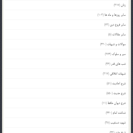
زنان
(317)
سایر روزها و ماه ها
(103)
سایر فروع دین
(72)
سایر مقالات
(5)
سوالات و شبهات
(420)
سیر و سلوک
(274)
شب های قدر
(46)
شبهات اخلاقی
(217)
شرح احادیث
(51)
شرح حدیث
(550)
شرح دیوان حافظ
(11)
شناخت امام
(440)
شهید دستغیب
(38)
شیخ مفید
(42)