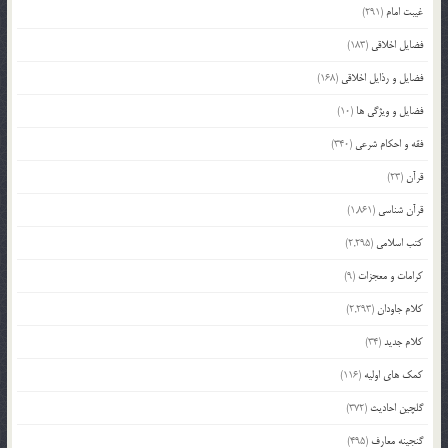
غیبت امام
(291)
فضایل اخلاقی
(183)
فضایل و رذایل اخلاقی
(168)
فضایل و ویژگی ها
(10)
فقه و احکام شرعی
(340)
قرآن
(23)
قرآن شناسی
(1,861)
کتب اسلامی
(2,295)
کرامات و معجزات
(9)
کلام جاودان
(2,293)
کلام جدید
(34)
کمک های اولیه
(116)
گلچین احادیث
(372)
گنجینه معارف
(495)