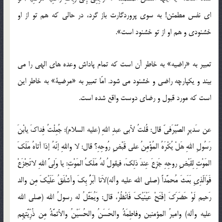
اى نفس مطمئن! به سوى پروردگارت باز گرد، در حالى كه هم تو از او
خشنودى و هم او از تو خشنود است».
تعبیر به «راضیه» به خاطر آن است كه تمام پاداش وعده هاى الهى را مى
بیند و یكپارچه راضى و خشنود مى شود. امّا تعبیر به «مرضیة» به خاطر این
است كه مورد قبول و رضاى دوست واقع شده است.
عن سَدیرِ الصَّیْرَفیّ قال: قُلتُ لأبی عبدِ اللهِ (علیه السلام): جُعِلْتُ فِداكَ یابْنَ
رَسُولِ اللهِ هَلْ یُكْرَهُ المُؤْمِنُ على قَبْضِ رُوحِهِ؟ قال: لا واللهِ إنّهُ إذا أتاهُ مَلَكَ
المَوْتِ لِقَبْضِ روحِهِ جَزِعَ عِندَ ذلِكَ، فیقولُ لهُ مَلَكُ المَوْتِ: یا وَلِىَّ اللهِ لاتَجْزَعْ
فَوَالّذِىِ بَعَثَ مُحمَّداً (صلى الله علیه وآله)لاَنا أبَرُّ بِكَ وأشْفَقُ عَلَیْكَ مِن والد
رَحیم لَوْ حَضَرَكَ إفْتَحْ عَیْنَیْكَ فَانْظُرْ، قال: وَیُمَثَّلُ له رسولُ الله (صلى الله
علیه وآله) وامیرُ المؤمنین وفاطِمَةُ والحَسَنُ والحُسَیْنُ والأئمَّةُ مِن ذُرِّیَّتهِم