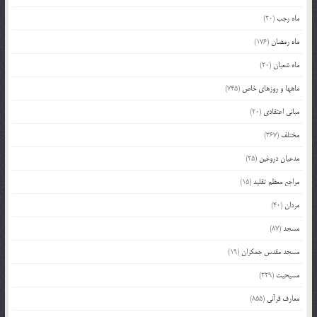
ماه رجب
(20)
ماه رمضان
(176)
ماه شعبان
(20)
ماهها و روزهای خاص
(745)
مبانی اعتقادی
(20)
مختلف
(367)
مدعیان دروغین
(25)
مراجع معظم تقلید
(15)
مردان
(40)
مسجد
(87)
مسجد مقدس جمکران
(19)
مسیحیت
(229)
معارف قرآنی
(855)