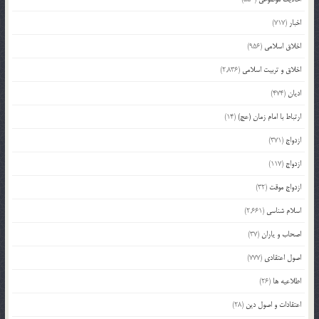
اخبار
(717)
اخلاق اسلامی
(956)
اخلاق و تربیت اسلامی
(2,836)
ادیان
(474)
ارتباط با امام زمان (عج)
(14)
ازدواج
(371)
ازدواج
(117)
ازدواج موقت
(32)
اسلام شناسی
(2,661)
اصحاب و یاران
(37)
اصول اعتقادی
(777)
اطلاعیه ها
(26)
اعتقادات و اصول دین
(28)