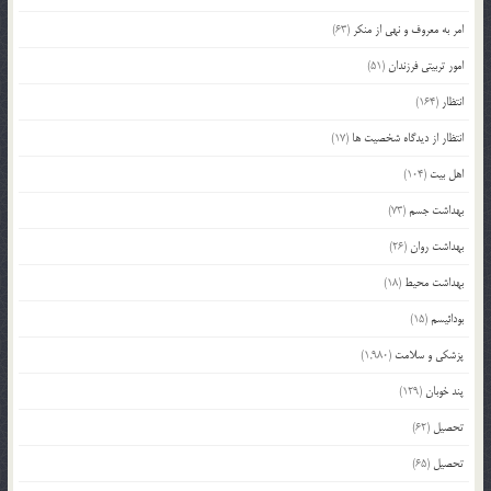
امر به معروف و نهی از منکر
(63)
امور تربیتی فرزندان
(51)
انتظار
(164)
انتظار از دیدگاه شخصیت ها
(17)
اهل بیت
(104)
بهداشت جسم
(73)
بهداشت روان
(26)
بهداشت محیط
(18)
بودائیسم
(15)
پزشکی و سلامت
(1,980)
پند خوبان
(129)
تحصیل
(62)
تحصیل
(65)