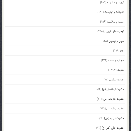
تربیت و مشاوره
(481)
تشرفات و توقیعات
(181)
تغذیه و سلامت
(156)
توصیه های تربیتی
(498)
جوان و نوجوان
(148)
حج
(118)
حجاب و عفاف
(333)
حدیث
(1,737)
حدیث شناسی
(97)
حضرت ابوالفضل (ع)
(54)
حضرت خدیجه (س)
(41)
حضرت رقیه (س)
(13)
حضرت زینب (س)
(66)
حضرت علی اکبر (ع)
(23)