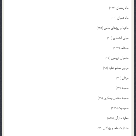
ماه رمضان
(176)
ماه شعبان
(20)
ماهها و روزهای خاص
(745)
مبانی اعتقادی
(20)
مختلف
(367)
مدعیان دروغین
(25)
مراجع معظم تقلید
(15)
مردان
(40)
مسجد
(87)
مسجد مقدس جمکران
(19)
مسیحیت
(229)
معارف قرآنی
(855)
مناظرات علما و بزرگان
(79)