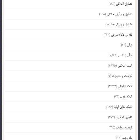
فضایل اخلاقی
(183)
فضایل و رذایل اخلاقی
(168)
فضایل و ویژگی ها
(10)
فقه و احکام شرعی
(340)
قرآن
(23)
قرآن شناسی
(1,861)
کتب اسلامی
(2,295)
کرامات و معجزات
(9)
کلام جاودان
(2,293)
کلام جدید
(34)
کمک های اولیه
(116)
گلچین احادیث
(372)
گنجینه معارف
(495)
ماه رجب
(20)