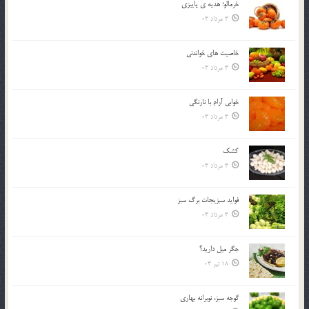
خرمالو؛ هديه ي پاييزي
3 مرداد 03
خاصيت هاي خواندني
3 مرداد 03
خوابي آرام با نارنگي
3 مرداد 03
کشک
3 مرداد 03
فوايد سبزيجات برگ سبز
3 مرداد 03
جگر ميل داريد؟
18 تیر 03
گوجه سبز، نوبرانه بهاري