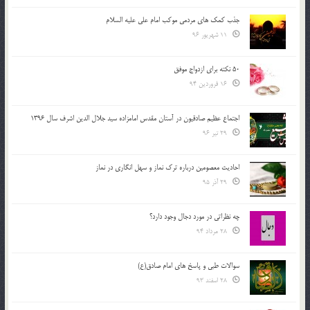
جذب کمک های مردمی موکب امام علی علیه السلام
11 شهریور 96
50 نکته برای ازدواج موفق
16 فروردین 94
اجتماع عظیم صادقیون در آستان مقدس امامزاده سید جلال الدین اشرف سال 1396
29 تیر 96
احادیث معصومین درباره ترک نماز و سهل انگاری در نماز
29 آذر 95
چه نظراتی در مورد دجال وجود دارد؟
28 مرداد 94
سوالات طبی و پاسخ های امام صادق(ع)
28 اسفند 93