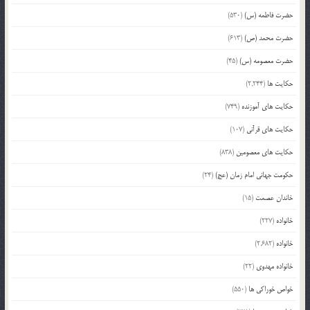
حضرت فاطمه (س)
(530)
حضرت محمد (ص)
(613)
حضرت معصومه (س)
(45)
حکایت ها
(2,244)
حکایت های آموزنده
(749)
حکایت های قرآنی
(107)
حکایت های معصومین
(838)
حکومت جهانی امام زمان (عج)
(24)
خاندان عصمت
(15)
خانواده
(227)
خانواده
(2,682)
خانواده مهدوی
(22)
خواص خوراکی ها
(550)