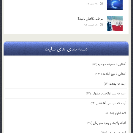
28 دی 04
مواظب نگاهتان باشید!!!
18 اسفند 93
دسته بندی های سایت
آشنایی با صحیفه سجادیه
(56)
آشنایی با نهج البلاغه
(392)
آیت الله بهجت
(54)
آیت الله سید ابوالحسن اصفهانی
(43)
آیت الله سید علی آقا قاضی
(42)
ائمه اطهار
(5,038)
اثبات ولایت و وجود امام زمان
(73)
احادیث موضوعی
(550)