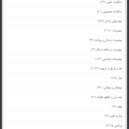
مناظرات علمی
(139)
مناظرات معصومین
(60)
مهارتهای زندگی
(845)
مهدویت
(2,150)
مهدویت در قرآن و روایات
(47)
مهدویت در مذاهب دیگر
(36)
موضوعات اجتماعی
(122)
نقد و پاسخ به شبهات
(2,166)
نماز
(225)
نوجوانان و جوانان
(440)
همسران و تفاهم خانواده
(68)
وقف
(77)
ولایت فقیه
(37)
ویتامین ها
(89)