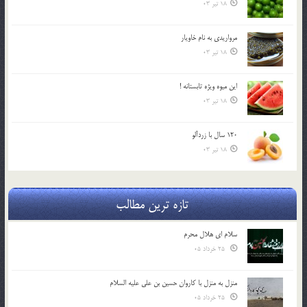
18 تیر 03
مرواريدي به نام خاويار
18 تیر 03
اين ميوه ويژه تابستانه !
18 تیر 03
120 سال با زردآلو
18 تیر 03
تازه ترین مطالب
سلام ای هلال محرم
25 خرداد 05
منزل به منزل با کاروان حسین بن علی علیه السلام
25 خرداد 05