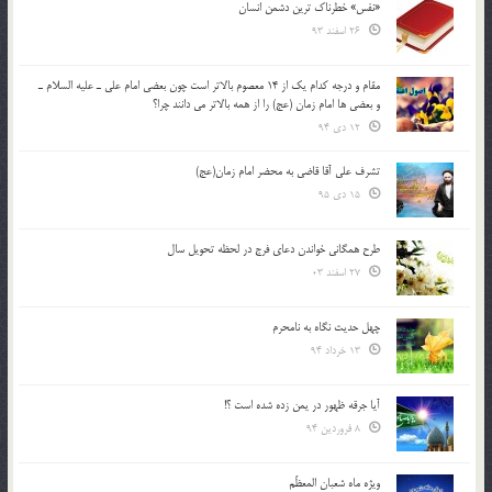
«نفس» خطرناک ترین دشمن انسان
26 اسفند 93
مقام و درجه كدام يك از 14 معصوم بالاتر است چون بعضي امام علي ـ عليه السلام ـ
و بعضي ها امام زمان (عج) را از همه بالاتر مي دانند چرا؟
12 دی 94
تشرف علي آقا قاضي به محضر امام زمان(عج)
15 دی 95
طرح همگانی خواندن دعای فرج در لحظه تحویل سال
27 اسفند 03
چهل حدیث نگاه به نامحرم
13 خرداد 94
آیا جرقه ظهور در یمن زده شده است ؟!
8 فروردین 94
ویژه ماه شعبان المعظّم