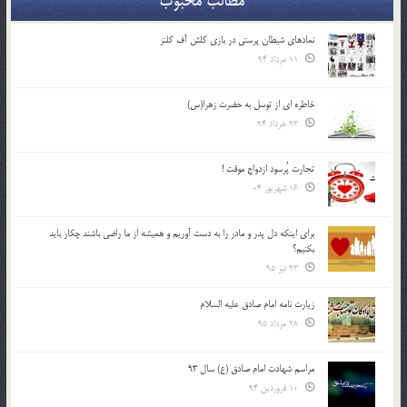
مطالب محبوب
نمادهای شیطان پرستی در بازی کلش آف کلنز
11 مرداد 94
خاطره ای از توسل به حضرت زهرا(س)
23 خرداد 94
تجارت پُرسود ازدواج موقت !
16 شهریور 04
براي اينكه دل پدر و مادر را به دست آوريم و هميشه از ما راضي باشند چكار بايد
بكنيم؟
23 تیر 95
زیارت نامه امام صادق علیه السلام
28 مرداد 95
مراسم شهادت امام صادق (ع) سال 93
10 فروردین 94