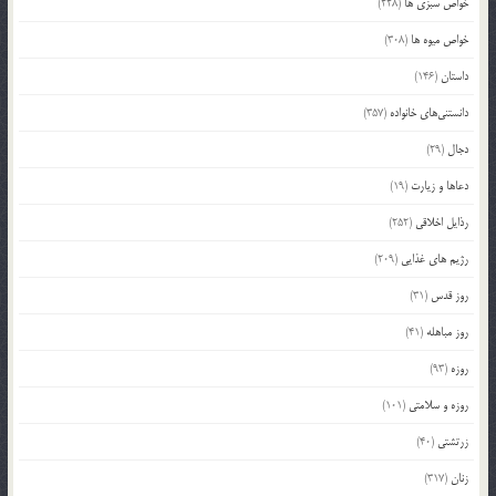
خواص سبزی ها
(228)
خواص میوه ها
(308)
داستان
(146)
دانستنی‌های خانواده
(357)
دجال
(29)
دعاها و زیارت
(19)
رذایل اخلاقی
(252)
رژیم های غذایی
(209)
روز قدس
(31)
روز مباهله
(41)
روزه
(93)
روزه و سلامتی
(101)
زرتشتی
(40)
زنان
(317)