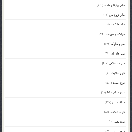
سایر روزها و ماه ها
(103)
سایر فروع دین
(72)
سایر مقالات
(5)
سوالات و شبهات
(420)
سیر و سلوک
(274)
شب های قدر
(46)
شبهات اخلاقی
(217)
شرح احادیث
(51)
شرح حدیث
(550)
شرح دیوان حافظ
(11)
شناخت امام
(440)
شهید دستغیب
(38)
شیخ مفید
(42)
شیعه شناسی
(69)