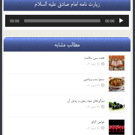
زیارت نامه امام صادق علیه السلام
پخش‌کننده
00:00
00:00
صوت
مطالب مشابه
هفت سين سلامت
29 اسفند 03
سمنو؛ بمب ويتامين
29 اسفند 03
ويژگي‌هاي ميوه زيتون و روغن آن
29 اسفند 03
خواص آلبالو
29 اسفند 03