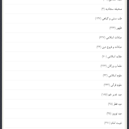
صحیفه سجادیه
(4)
طب سنتی و گیاهی
(147)
ظهور
(334)
عبادات اسلامی
(627)
عبادات و فروع دین
(34)
عقاید اسلامی
(70)
علما و بزرگان
(224)
علوم اسلامی
(43)
علوم قرآنی
(343)
عید غدیر خم
(185)
عید فطر
(35)
عید نوروز
(45)
غیبت امام
(291)