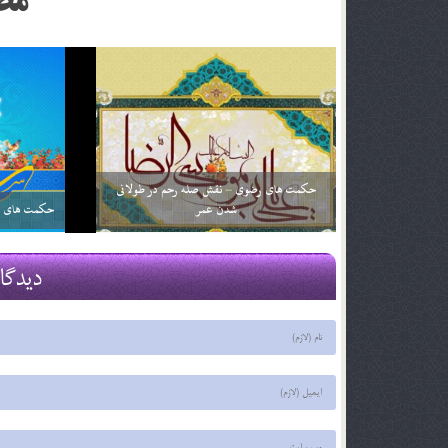
مط
شرح دعای ماه رجب؛ «یا من ارجوه لکل خیر»
از كجا بفهمي
29 اسفند 03
29 اسفند 03
دیدگا