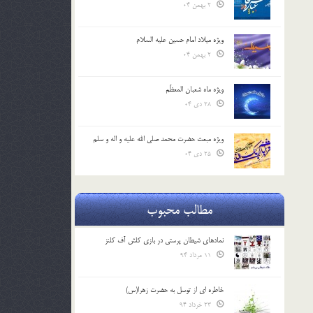
2 بهمن 04
ویژه میلاد امام حسین علیه السلام
2 بهمن 04
ویژه ماه شعبان المعظّم
28 دی 04
ویژه مبعث حضرت محمد صلی الله علیه و اله و سلم
25 دی 04
مطالب محبوب
نمادهای شیطان پرستی در بازی کلش آف کلنز
11 مرداد 94
خاطره ای از توسل به حضرت زهرا(س)
23 خرداد 94