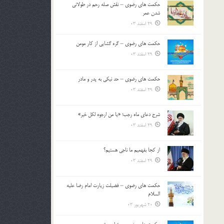
حکمت های رضوی – نقش صله رحم در طولانی
بالا
شدن عمر
و
29 اسفند 03
پایین
استفاده
حکمت های رضوی – گره گشایی از کار مومن
کنید.
29 اسفند 03
حکمت های رضوی – حد نیکی به پدر و مادر
29 اسفند 03
شرح دعای ماه رجب؛ «یا من ارجوه لکل خیر»
29 اسفند 03
از كجا بفهميم ما ناجی هستیم؟
29 اسفند 03
حکمت های رضوی – فضیلت زیارت امام رضا علیه
السلام
20 شهریور 03