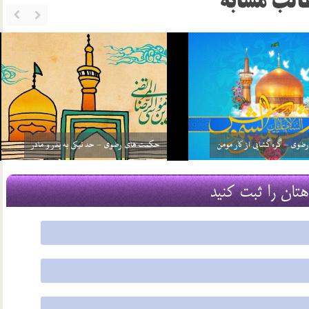
الب مشابه
حکمت های رضوی – فضیلت زیارت امام رضا علیه
م ما ناجی هستیم؟
السلام
20 شهریور 03
هتان را ثبت کنید