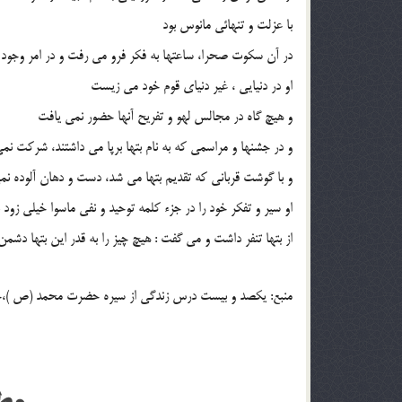
با عزلت و تنهائى مانوس بود
در آن سكوت صحرا، ساعتها به فكر فرو مى رفت و در امر وجود 
او در دنيايى ، غير دنياى قوم خود مى زيست
و هيچ گاه در مجالس لهو و تفريح آنها حضور نمى يافت
و در جشنها و مراسمى كه به نام بتها برپا مى داشتند، شركت نم
و با گوشت قربانى كه تقديم بتها مى شد، دست و دهان آلوده نمى 
او سير و تفكر خود را در جزء كلمه توحيد و نفى ماسوا خيلى زود به
از بتها تنفر داشت و مى گفت : هيچ چيز را به قدر اين بتها دشمن نمى دا
منبع: يكصد و بيست درس زندگى از سيره حضرت محمد (ص )،