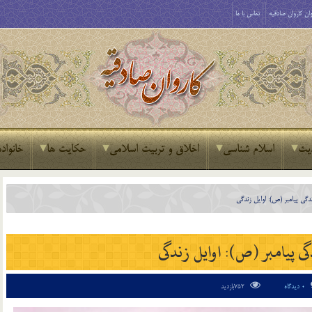
ان کاروان صادقیه
تماس با ما
یث
اسلام شناسی
اخلاق و تربیت اسلامی
حکایت ها
خانواده
دگی پیامبر (ص): اوایل زندگی
گی پیامبر (ص): اوایل زندگی
0 دیدگاه
752بازدید