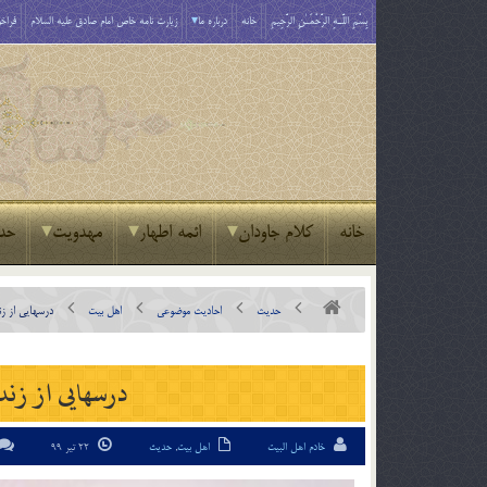
بِسْمِ اللَّـهِ الرَّحْمَـٰنِ الرَّحِيمِ
خانه
درباره ما
زیارت نامه خاص امام صادق علیه السلام
فراخو
خانه
کلام جاودان
ائمه اطهار
مهدویت
حد
حدیث
احادیث موضوعی
اهل بیت
درسهایی از زن
درسهایی از زند
خادم اهل البیت
اهل بیت
,
حدیث
22 تیر 99