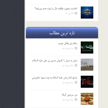
احادیث رضوی: چگونه مال و ثروت جمع می‌شود؟
26 تیر 03
تازه ترین مطالب
سلام ای هلال محرم
25 خرداد 05
منزل به منزل با کاروان حسین بن علی علیه السلام
25 خرداد 05
پاسخ امام زمان علیه السلام به چند شبهه عاشورایی
25 خرداد 05
من سرزمین کربلا
25 خرداد 05