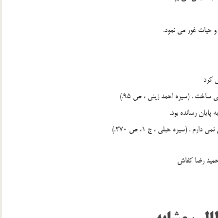
و حيات غور مى نمود.
ى كرد
ساخت . (سيره احمد زينى ، ص 95.)
 پايان رسانده بود.
رم . (سيره حبلى ، ج 1، ص 270.)
حميد رضا كفاش