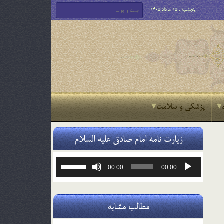
پنجشنبه , 15 مرداد 1405
پزشکی و سلامت
زیارت نامه امام صادق علیه السلام
پخش‌کننده
برای
00:00
00:00
صوت
افزایش
یا
کاهش
صدا
مطالب مشابه
از
کلیدهای