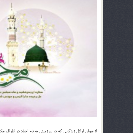
از همان اوائل زندگانى كه در سرزمينى به نام اجياد در اطراف م