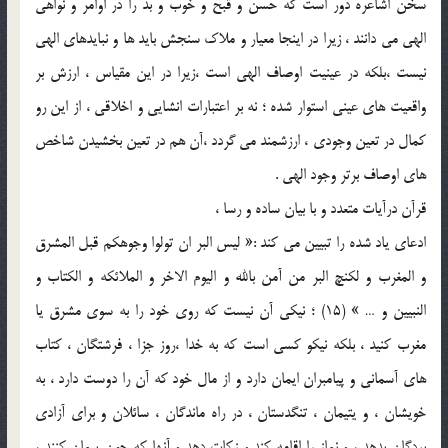
سخن اشاعره دور است که حسن و قبح و خوب و بد را در اوامر و نواهي
الهي مي دانند ، زيرا در اينجا معيار و ملاک سنجش بايد ها و نبايدهاي الهي
نيست ،بلکه در عينيت اوصاف الهي است ،زيرا در اين مقياس ، ارزش بر
واقعيت هاي عيني استوار شده ؛ نه بر اعتبارات انشايي و اخلاقي ، از اين رو
کمال در تعين وجودي ، ارزشمند مي گردد ،آن هم در تعين بخشيدن شاخص
هاي اوصاف برتر وجود الهي .
قرآن درآيات متعدد و با بيان ساده و رسا ،
ادعاي ياد شده را تبيين مي کند :« ليس البر ان تولوا وجوهکم قبل المشرق
و المغرب و لکنچ البر من آمن بالله و اليوم الاخر و الملائکه و الکتاب و
النبيين و … » (15) ؛ نيکي آن نيست که روي خود را به سوي مشرق يا
مغرب کنيد ، بلکه نيکو کسي است که به خدا ،روز جزا ، فرشتگان ، کتاب
هاي آسماني و پيامبران ايمان دارد و از مال خود که آن را دوست دارد ، به
خويشان ، و يتيمان ، تنگدستان ، در راه ماندگان ، سائلان و براي آزادي
بردگان بدهد ، و نماز را اقامه کند و زکات دهد و آنها که چون پيمان کنند ،