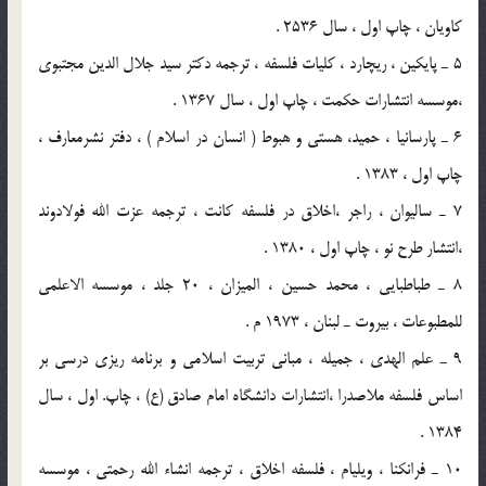
کاويان ، چاپ اول ، سال 2536 .
5 ـ پايکين ، ريچارد ، کليات فلسفه ، ترجمه دکتر سيد جلال الدين مجتبوي
،موسسه انتشارات حکمت ، چاپ اول ، سال 1367 .
6 ـ پارسانيا ، حميد، هستي و هبوط ( انسان در اسلام ) ، دفتر نشرمعارف ،
چاپ اول ، 1383 .
7 ـ ساليوان ، راجر ،اخلاق در فلسفه کانت ، ترجمه عزت الله فولادوند
،انتشار طرح نو ، چاپ اول ، 1380 .
8 ـ طباطبايي ، محمد حسين ، الميزان ، 20 جلد ، موسسه الاعلمي
للمطبوعات ، بيروت ـ لبنان ، 1973 م .
9 ـ علم الهدي ، جميله ، مباني تربيت اسلامي و برنامه ريزي درسي بر
اساس فلسفه ملاصدرا ،انتشارات دانشگاه امام صادق (ع) ، چاپ. اول ، سال
1384 .
10 ـ فرانکنا ، ويليام ، فلسفه اخلاق ، ترجمه انشاء الله رحمتي ، موسسه