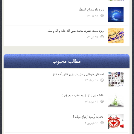
ویژه ماه شعبان المعظّم
28 دی 04
ویژه مبعث حضرت محمد صلی الله علیه و اله و سلم
25 دی 04
مطالب محبوب
نمادهای شیطان پرستی در بازی کلش آف کلنز
11 مرداد 94
خاطره ای از توسل به حضرت زهرا(س)
23 خرداد 94
تجارت پُرسود ازدواج موقت !
16 شهریور 04