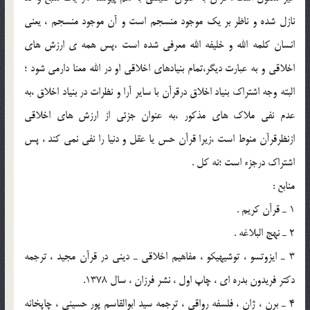
نازل شده و ناظر بر يک موجود منسجم است و آن موجود منسجم ، يعني
انسان کلمه الله و خليفه الله معرفي شده است ،پس همه ي ارزش هاي
اخلاقي و به عبارت ديگر،تمام بنيادهاي اخلاقي او در الله معنا دارمي شود ؛
البته وجه اشتراک بنياد اخلاق درقرآن با ساير آرا و نظرات در بنياد اخلاق ،به
عدم نفي ملاک هاي مذکور ،به عنوان جزئي از ارزش هاي اخلاقي
ازنظرقرآن منوط است ،زيرا قرآن حس يا عقل و دنيا را نفي نمي کند ، پس
اشتراک درجزء است ؛نه کل .
منابع :
1 ـ قرآن کريم .
2 ـ نهج البلاغه .
3 ـ ايزوتسو ، توشيهيکو ، مفاهيم اخلاقي ـ ديني در قرآن مجيد ، ترجمه
دکتر فريدون بدره اي ، چاپ اول ، نشر فرزان ، سال 1378.
4 ـ برن ، ژان ، فلسفه رواقي ، ترجمه سيد ابوالقاسم پور حسيني ، چاپخانه