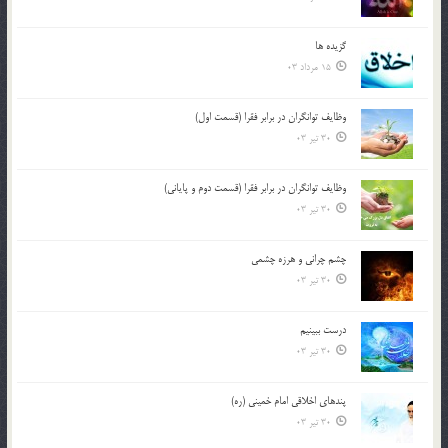
گزيده ها
15 مرداد 03
وظایف توانگران در برابر فقرا (قسمت اول)
30 تیر 03
وظایف توانگران در برابر فقرا (قسمت دوم و پایانی)
30 تیر 03
چشم ‏چرانى و هرزه‏ چشمى
30 تیر 03
درست ببينيم
30 تیر 03
پندهاي اخلاقي امام خميني (ره)
30 تیر 03