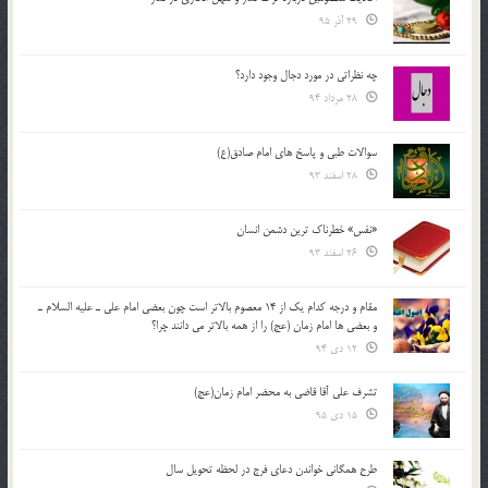
29 آذر 95
چه نظراتی در مورد دجال وجود دارد؟
28 مرداد 94
سوالات طبی و پاسخ های امام صادق(ع)
28 اسفند 93
«نفس» خطرناک ترین دشمن انسان
26 اسفند 93
مقام و درجه كدام يك از 14 معصوم بالاتر است چون بعضي امام علي ـ عليه السلام ـ
و بعضي ها امام زمان (عج) را از همه بالاتر مي دانند چرا؟
12 دی 94
تشرف علي آقا قاضي به محضر امام زمان(عج)
15 دی 95
طرح همگانی خواندن دعای فرج در لحظه تحویل سال