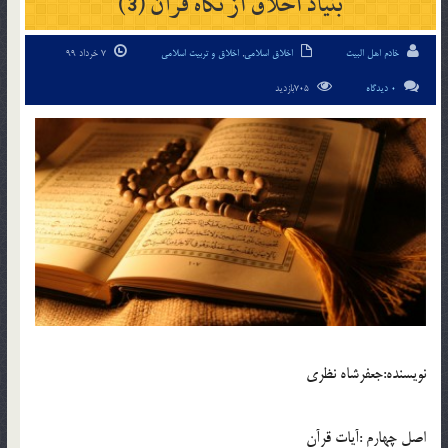
بنياد اخلاق از نگاه قرآن (3)
خادم اهل البیت
اخلاق اسلامی
,
اخلاق و تربیت اسلامی
7 خرداد 99
0 دیدگاه
705بازدید
نويسنده:جعفرشاه نظري
اصل چهارم :آيات قرآن