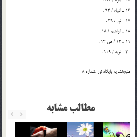
16 ـ انبياء / 94 .
17 ـ نور / 39 .
18 ـ ابراهيم / 18 .
19 ـ 12 / ص 14 .
20 ـ توبه / 109 .
منبع:نشريه پايگاه نور ،شماره 8
مطالب مشابه