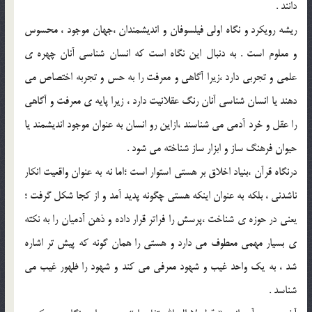
دانند .
ريشه رويکرد و نگاه اولي فيلسوفان و انديشمندان ،جهان موجود ، محسوس
و معلوم است . به دنبال اين نگاه است که انسان شناسي آنان چهره ي
علمي و تجربي دارد ،زيرا آگاهي و معرفت را به حس و تجربه اختصاص مي
دهند يا انسان شناسي آنان رنگ عقلانيت دارد ، زيرا پايه ي معرفت و آگاهي
را عقل و خرد آدمي مي شناسند ،ازاين رو انسان به عنوان موجود انديشمند يا
حيوان فرهنگ ساز و ابزار ساز شناخته مي شود .
درنگاه قرآن ،بنياد اخلاق بر هستي استوار است ؛اما نه به عنوان واقعيت انکار
ناشدني ، بلکه به عنوان اينکه هستي چگونه پديد آمد و از کجا شکل گرفت ؛
يعني در حوزه ي شناخت ،پرسش را فراتر قرار داده و ذهن آدميان را به نکته
ي بسيار مهمي معطوف مي دارد و هستي را همان گونه که پيش تر اشاره
شد ، به يک واحد غيب و شهود معرفي مي کند و شهود را ظهور غيب مي
شناسد .