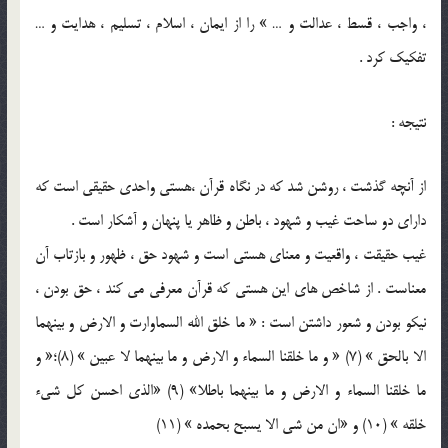
، واجب ، قسط ، عدالت و … » را از ايمان ، اسلام ، تسليم ، هدايت و …
تفکيک کرد .
نتيجه :
از آنچه گذشت ، روشن شد که در نگاه قرآن ،هستي واحدي حقيقي است که
داراي دو ساحت غيب و شهود ، باطن و ظاهر يا پنهان و آشکار است .
غيب حقيقت ، واقعيت و معناي هستي است و شهود حق ، ظهور و بازتاب آن
معناست . از شاخص هاي اين هستي که قرآن معرفي مي کند ، حق بودن ،
نيکو بودن و شعور داشتن است : « ما خلق الله السماوارت و الارض و بينهما
الا بالحق » (7) « و ما خلقنا السماء و الارض و ما بينهما لا عبين » (8)؛« و
ما خلقنا السماء و الارض و ما بينهما باطلا» (9) «الذي احسن کل شيء
خلقه » (10) و «ان من شي الا يسبح بحمده » (11)