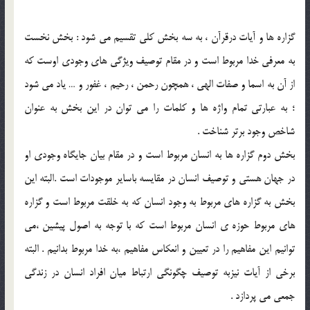
گزاره ها و آيات درقرآن ، به سه بخش کلي تقسيم مي شود : بخش نخست
به معرفي خدا مربوط است و در مقام توصيف ويژگي هاي وجودي اوست که
از آن به اسما و صفات الهي ، همچون رحمن ، رحيم ، غفور و … ياد مي شود
؛ به عبارتي تمام واژه ها و کلمات را مي توان در اين بخش به عنوان
شاخص وجود برتر شناخت .
بخش دوم گزاره ها به انسان مربوط است و در مقام بيان جايگاه وجودي او
در جهان هستي و توصيف انسان در مقايسه باساير موجودات است .البته اين
بخش به گزاره هاي مربوط به وجود انسان که به خلقت مربوط است و گزاره
هاي مربوط حوزه ي انسان مربوط است که با توجه به اصول پيشين ،مي
توانيم اين مفاهيم را در تعيين و انعکاس مفاهيم ،به خدا مربوط بدانيم . البته
برخي از آيات نيزبه توصيف چگونگي ارتباط ميان افراد انسان در زندگي
جمعي مي پردازد .