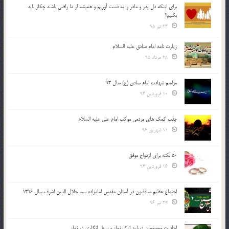
براي اينكه دل پدر و مادر را به دست آوريم و هميشه از ما راضي باشند چكار بايد
بكنيم؟
23 تیر 95
زیارت نامه امام صادق علیه السلام
28 مرداد 95
مراسم شهادت امام صادق (ع) سال 93
10 فروردین 94
جذب کمک های مردمی موکب امام علی علیه السلام
11 شهریور 96
50 نکته برای ازدواج موفق
16 فروردین 94
اجتماع عظیم صادقیون در آستان مقدس امامزاده سید جلال الدین اشرف سال 1396
29 تیر 96
احادیث معصومین درباره ترک نماز و سهل انگاری در نماز