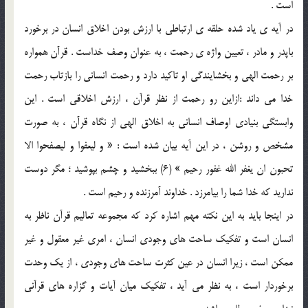
است .
در آيه ي ياد شده حلقه ي ارتباطي با ارزش بودن اخلاق انسان در برخورد
باپدر و مادر ، تعيين واژه ي رحمت ، به عنوان وصف خداست . قرآن همواره
بر رحمت الهي و بخشايندگي او تاکيد دارد و رحمت انساني را بازتاب رحمت
خدا مي داند :ازاين رو رحمت از نظر قرآن ، ارزش اخلاقي است . اين
وابستگي بنيادي اوصاف انساني به اخلاق الهي از نگاه قرآن ، به صورت
مشخص و روشن ، در اين آيه بيان شده است : « و ليعفوا و ليصفحوا الا
تحبون ان يغفر الله غفور رحيم » (6) ببخشيد و چشم بپوشيد ؛ مگر دوست
نداريد که خدا شما را بيامرزد . خداوند آمرزنده و رحيم است .
در اينجا بايد به اين نکته مهم اشاره کرد که مجموعه تعاليم قرآن ناظر به
انسان است و تفکيک ساحت هاي وجودي انسان ، امري غير معقول و غير
ممکن است ، زيرا انسان در عين کثرت ساحت هاي وجودي ، از يک وحدت
برخوردار است ، به نظر مي آيد ، تفکيک ميان آيات و گزاره هاي قرآني