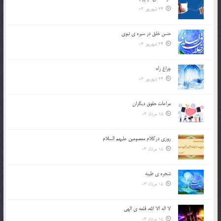
24 شهریور 03
حسن خلق در سيره ي نبوي
24 شهریور 03
چراغ راه
24 شهریور 03
مراعات حقوق ديگران
15 مرداد 03
روزي دركلام معصومين عليهم السلام
15 مرداد 03
شجره ي طيبه
15 مرداد 03
لا اله الا الله، قلعه ي الهي
15 مرداد 03