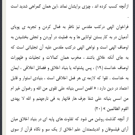
ازآنچه کسب کرده اند ، چيزي برايشان نماند ،اين همان گمراهي شديد است
.
فراخوان الهي درکتب مقدس نيز ناظر به فعال کردن و تجربه ي پوياي
آدميان در به کار بستن توانايي ها و به فعليت در آوردن و تجلي بخشيدن به
اوصاف الهي است و نواهي الهي درکتب مقدس عليه آن تجلياتي است که
به جاي آنکه خلاق باشند ، مخرب همان کمالات و تجليات و ظهورات
اوصاف خداست (19) ، پس پشتوانه يا بنياد اخلاق و فضائل اخلاقي ، ايمان
به خداست . تقوا که لازمه ي هر فعل اخلاقي است ، بنيادي استوار و قابل
اعتماد در دين دارد : « افمن اسس بنيانه علي تقوي من الله و رضوان خير ام
من اسس بنيانه علي شفا جرف هار فانهار به في نارجهنم و الله لا يهدي
القوم الظالمين » (20)
از آنچه گذشت روشن مي شود که تفاوت هاي پايه اي در بنياد اخلاق ميان
آراي فيلسوفان و انديشمندان علم اخلاق از يک سو و نگاه قرآن از سوي