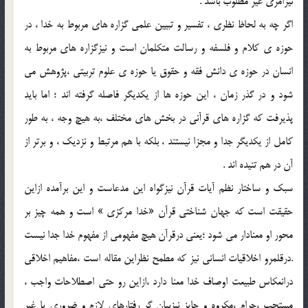
نيزامري غير مطلوب باشد .
اگر چه به لحاظ نظري ، تفسير و تبيين علمي گزاره هاي مربوط به خدا ، در
حوزه ي کلام و فلسفه و رسالت متکلمان است و نيزگزاره هاي مربوط به
انسان در حوزه ي دانش فقه و حقوق يا حوزه ي علوم تربيتي ،پژوهش مي
شود و در گذر زمان ، اين حوزه ها از يکديگر فاصله گرفته اند ؛ اما بايد
پذيرفت که گزاره هاي قرآني در بخش هاي مختلف ،به هيچ وجه ، به طور
کامل از يکديگر جدا و مجزا نيستند ، بلکه با هم مرتبط و نزديک ، و برتر از
آن در هم تنيده اند .
سبک و ساختار نظم آيات قرآن نيزگواه اين مدعاست و اين برآمده ازاين
حقيقت است که جهان شناختي قرآن «خدا مرکزي » است و همه چيز بر
محور او معنادار مي شود ؛يعني درقرآن هيچ مفهومي از مفهوم خدا جدا نيست
.درقلمرو اخلاقيات انساني نيز که مطمح نظراين مقاله است ،مفاهيم اخلاقي
درانعکاس طبيعت اوصاف خدا معنا دارد ،ازاين رو حتي اصطلاحات واجب ،
مستحب ،حرام ،مکروه و جايز نيزبيان گر رفتارهاي لازم و ضروري يا غير