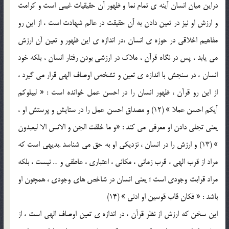
دراين ميان انسان آينه ي تمام نما و ظهور آن حقيقيات غيبي است و کرامت
و ارزش او نيز در تعين دادن به آن حقيقت در عالم شهادت است ، از اين رو
مفاهيم اخلاقي در حوزه ي انسان ،در اندازه ي اين ظهور و تعين آن ارزش
مي يابد ، پس در نگاه قرآن ، ملاک در ارزشي بودن رفتار انسان ، بلکه خود
انسان ، در سنجش با اندازه ي تعين و تشخص اوصاف الهي قرار مي گيرد ،
از اين رو قرآن ، ظهور انسان را در احسن عمل خوانده است : « ليبلوکم
آيکم احسن عملا » (12) و مصداق احسن عمل را در ستايش و پرستش او ،
يعني تجلي دادن او معرفي مي کند : «و ما خلقت الجن و الانس الا ليعبدون
» (13) و ارزش را در انسان ، نزديکي او به حق مي شناسد .بديهي است که
مراد از قرب الهي ، قرب زماني ، مکاني ، اعتباري ، عاطفي و … نيست ، بلکه
مراد قرابت وجودي است ؛ يعني انسان در شاخص هاي وجودي ، همچون او
باشد : « فکان قاب قوسين او ادني » (14)
اين سخن که ارزش از نظر قرآن ، در اندازه ي تعين اوصاف الهي است ، از