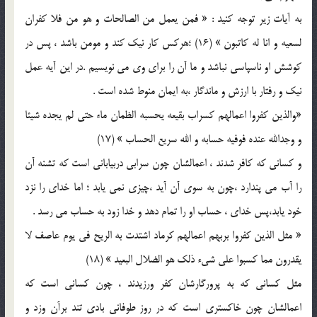
به آيات زير توجه کنيد : « فمن يعمل من الصالحات و هو من فلا کفران
لسعيه و انا له کاتبون » (16) ؛هرکس کار نيک کند و مومن باشد ، پس در
کوشش او ناسپاسي نباشد و ما آن را براي وي مي نويسيم .در اين آيه عمل
نيک و رفتار با ارزش و ماندگار ،به ايمان منوط شده است .
«والذين کفروا اعمالهم کسراب بقيعه يحسبه الظمان ماء حتي لم يجده شيئا
و وجدالله عنده فوفيه حسابه و الله سريع الحساب » (17)
و کساني که کافر شدند ، اعمالشان چون سرابي دربياباني است که تشنه آن
را آب مي پندارد ،چون به سوي آن آيد ،چيزي نمي يابد ؛ اما خداي را نزد
خود يابد،پس خداي ، حساب او را تمام دهد و خدا زود به حساب مي رسد .
« مثل الذين کفروا بربهم اعمالهم کرماد اشتدت به الريح في يوم عاصف لا
يقدرون مما کسبوا علي شيء ذلک هو الضلال البعيد » (18)
مثل کساني که به پرورگارشان کفر ورزيدند ، چون کساني است که
اعمالشان چون خاکستري است که در روز طوفاني بادي تند برآن وزد و