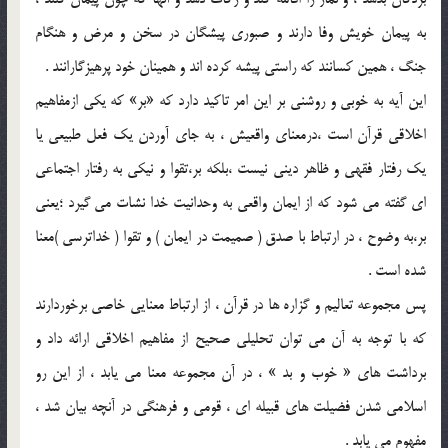
به پيمان خويش وفا دارند و صبوري پيشگان در سخن و مرض و هنگام
جنگ ، همين کسانند که راستي پيشه کرده اند و همينان خود پرهيزگارانند .
اين آيه به خوبي و روشني بر اين امر تاکيد دارد که «بر» که يکي ازمفاهيم
اخلاقي قرآن است ،درمعناي واقعيش ، به جاي آوردن يک فعل طبيعي يا
يک رفتار فقهي و ظاهر ديني نيست ،بلکه بر،تقوا و نيکي به رفتار اجتماعي
اي گفته مي شود که از ايمان واقعي به وحدانيت خدا نشات مي گيرد ؛يعني
بر،به وضوح ، در ارتباط با صدق ( صميمت در ايمان ) و تقوا ( خداترسي )معنا
شده است .
پس مجموعه تعاليم و گزاره ها در قرآن ، از ارتباط معنايي خاصي برخوردارند
که با توجه به آن مي توان تحليلي صحيح از مفاهيم اخلاقي ارائه داد و
برداشت هاي « خوب و بد » ، در آن مجموعه معنا مي يابد ، از اين رو
اسلامي شدن فضيلت هاي قبيله اي ، قومي و فرهنگي در آنچه بيان شد ،
مفهوم مي يابد .