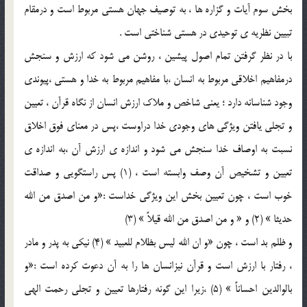
بخش سوم آيات و گزاره ها ، به توصيف جهان هستي مربوط است و درمقام
تبيين نظريه ي توحيدي در هستي شناختي است .
با در نظر گرفتن تمام اصول پيشين ، روشن مي شود که ارزش و سنجش
درمفاهيم اخلاقي مربوط به انسان ،با مفاهيم مربوط به خدا و هستي ،پيوندي
وجود شناسانه دارد ؛ يعني شاخص و ملاک ارزش انسان از نگاه قرآن ، تعيين
و تجلي يافتن ويژگي هاي وجودي خدا دراوست ،پس در معناي فوق اخلاق
نسبت به اوصاف خدا سنجش مي شود و اندازه ي ارزش آن ،به اندازه ي
تعيين و تشخيص آن وصف وابسته است ، (1) پس راستگويي و صداقت
خوب است ، چون تعيين بخش اين ويژگي خداست :«و من اصدق من الله
حديثا » (2) و « و من اصدق من الله قيلاً » (3)
و ظلم بد است ، چون «و ان الله ليس بظلام للعبيد » (4) نيکي به پدر و مادر
، رفتار با ارزش است و قرآن نيزانسان ها را به آن دعوت کرده است :«و
بالوالدين احساناً » (5) ،زيرا اين گونه رفتارها تعيين و تجلي رحمت الهي