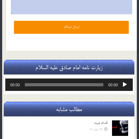
زیارت نامه امام صادق علیه السلام
پخش‌کننده
00:00
00:00
صوت
مطالب مشابه
اقسام غيبت
29 اسفند 03