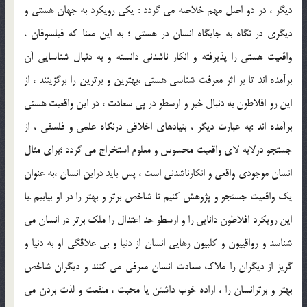
ديگر ، در دو اصل مهم خلاصه مي گردد : يکي رويکرد به جهان هستي و
ديگري در نگاه به جايگاه انسان در هستي ؛ به اين معنا که فيلسوفان ،
واقعيت هستي را پذيرفته و انکار ناشدني دانسته و به دنبال شناسايي آن
برآمده اند تا بر اثر معرفت شناسي هستي ،بهترين و برترين را برگزينند ، از
اين رو افلاطون به دنبال خير و ارسطو در پي سعادت ، در اين واقعيت هستي
برآمده اند :به عبارت ديگر ، بنيادهاي اخلاقي درنگاه علمي و فلسفي ، از
جستجو درلابه لاي واقعيت محسوس و معلوم استخراج مي گردد ؛براي مثال
انسان موجودي واقعي و انکارناشدني است ، پس بايد دراين انسان ،به عنوان
يک واقعيت جستجو و پژوهش کنيم تا شاخص برتر و بهتر را در او بيابيم .با
اين رويکرد افلاطون دانايي را و ارسطو حد اعتدال را ملک برتر در انسان مي
شناسد و رواقييون و کلبيون رهايي انسان از دنيا و بي علاقگي او به دنيا و
گريز از ديگران را ملاک سعادت انسان معرفي مي کنند و ديگران شاخص
بهتر و برترانسان را ، اراده خوب داشتن يا محبت ، منفعت و لذت بردن مي