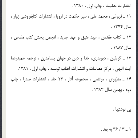
انتشارات حکمت ، چاپ اول ، 1380 .
11 ـ فروغي ، محمد علي ، سير حکمت در اروپا ، انتشارات کتابفروشي زوار ،
سال 1344 .
12 ـ کتاب مقدس ، عهد عتيق و عهد جديد ، انجمن پخش کتب مقدس ،
سال 1987 .
13 ـ گريفين ، ديويدري، خدا و دين در جهان پسامدرن ، ترجمه حميدرضا
آيت اللهي ، مرکز مطالعات و انتشارات آفتاب توسعه ، چاپ اول ، 1381.
14 ـ مطهري ، مرتضي ، مجموعه آثار ، 22 جلد ، انتشارات صدرا ، چاپ
دوم ، بهمن سال 1384 .
پي نوشتها :
1 ـ 3 / 36 به بعد .