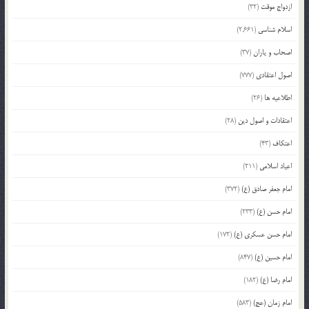
ازدواج موقت
(32)
اسلام شناسی
(2,661)
اصحاب و یاران
(37)
اصول اعتقادی
(777)
اطلاعیه ها
(26)
اعتقادات و اصول دین
(28)
اعتکاف
(43)
اعیاد اسلامی
(211)
امام جعفر صادق (ع)
(372)
امام حسن (ع)
(233)
امام حسن عسکری (ع)
(172)
امام حسین (ع)
(847)
امام رضا (ع)
(182)
امام زمان (عج)
(583)