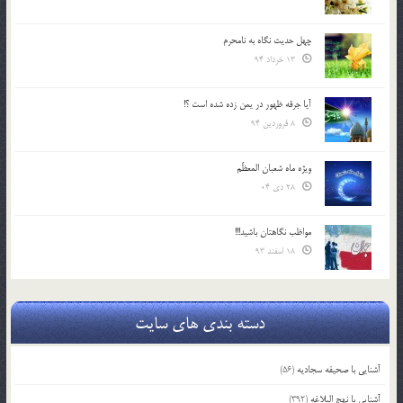
چهل حدیث نگاه به نامحرم
13 خرداد 94
آیا جرقه ظهور در یمن زده شده است ؟!
8 فروردین 94
ویژه ماه شعبان المعظّم
28 دی 04
مواظب نگاهتان باشید!!!
18 اسفند 93
دسته بندی های سایت
آشنایی با صحیفه سجادیه
(56)
آشنایی با نهج البلاغه
(392)