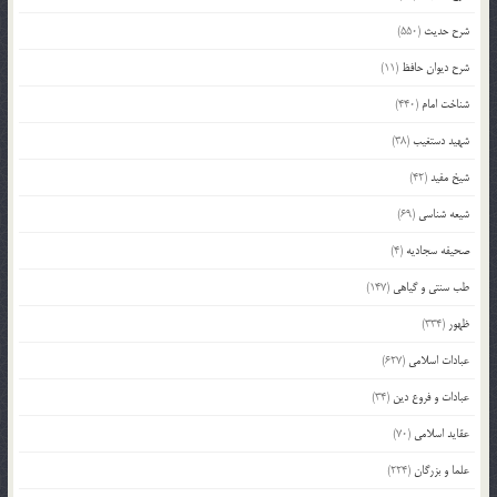
شرح حدیث
(550)
شرح دیوان حافظ
(11)
شناخت امام
(440)
شهید دستغیب
(38)
شیخ مفید
(42)
شیعه شناسی
(69)
صحیفه سجادیه
(4)
طب سنتی و گیاهی
(147)
ظهور
(334)
عبادات اسلامی
(627)
عبادات و فروع دین
(34)
عقاید اسلامی
(70)
علما و بزرگان
(224)