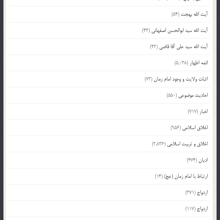
آیت الله بهجت
(54)
آیت الله سید ابوالحسن اصفهانی
(43)
آیت الله سید علی آقا قاضی
(42)
ائمه اطهار
(5,038)
اثبات ولایت و وجود امام زمان
(73)
احادیث موضوعی
(550)
اخبار
(717)
اخلاق اسلامی
(956)
اخلاق و تربیت اسلامی
(2,836)
ادیان
(474)
ارتباط با امام زمان (عج)
(14)
ازدواج
(371)
ازدواج
(117)