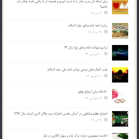
براي اينكه دل پدر و مادر را به دست آوريم و هميشه از ما راضي باشند چكار بايد
بكنيم؟
23 تیر 95
زیارت نامه امام صادق علیه السلام
28 مرداد 95
مراسم شهادت امام صادق (ع) سال 93
10 فروردین 94
جذب کمک های مردمی موکب امام علی علیه السلام
11 شهریور 96
50 نکته برای ازدواج موفق
16 فروردین 94
اجتماع عظیم صادقیون در آستان مقدس امامزاده سید جلال الدین اشرف سال 1396
29 تیر 96
احادیث معصومین درباره ترک نماز و سهل انگاری در نماز