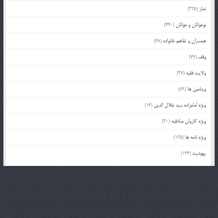
نماز
(225)
نوجوانان و جوانان
(440)
همسران و تفاهم خانواده
(68)
وقف
(77)
ولایت فقیه
(37)
ویتامین ها
(89)
ویژه امامزاده سید جلال الدین
(16)
ویژه کاروان صادقیه
(30)
ویژه نامه ها
(135)
یهودیت
(194)