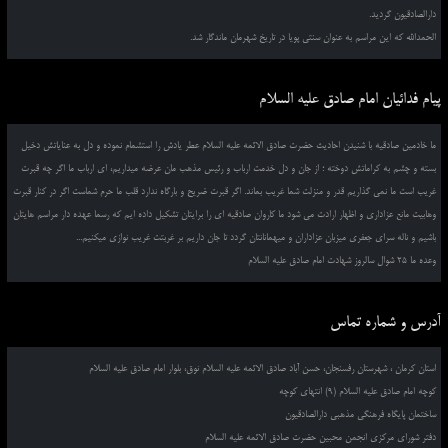
دارالصادقیون گردید.
الحمدالله که این مراسم به عنوان سنتی پویا در تاریخ شهرمان ماندگار شد.
پیام فدائیان امام صادق علیه السلام
ما خادمین صادقیه با شنیدن احادیث حضرت صادق الائمه علیه السلام عطر یادش را استشمام نموده و دل به عنایاتش دخیل
بسته و چشم به کراماتش دوخته ؛ از جان و دل خدمت ارباب و رئیس مذهب مان عرضه میداریم، ای ارباب ما اگر چه قبرت
غریب است ما نمی گذاریم قدر و منزلت شما غریب بماند. اگر قبرت ضریح و بارگاه ندارد قلب ما حرم شماست اگر در کنار قبرت
وهابیت مانع عزاداری و اظهار ارادت می شود ما کاروان صادقیه ای را برایتان تشکیل داده ایم که رسما عهده دار مراسم هایتان
باشیم و ناله سرای جعفری میزبان عزاداران و میهمانانتان گردد تا جان داریم بر غربتت غریب نوازی میکنیم...
وعده ما 25 شوال سالروز شهادت امام صادق علیه السلام
آدرس و شماره تماس
استان کرمان ، شهرستان رفسنجان، حسن آباد صادق الائمه علیه السلام نوق، بلوار امام صادق علیه السلام
کوچه امام صادق علیه السلام (9) انتهای کوچه
ساختمان پایگاه فرهنگی مذهبی دارالصادقیون
دفتر شورای مرکزی انجمن محبین حضرت صادق الائمه علیه السلام