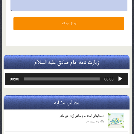
زیارت نامه امام صادق علیه السلام
پخش‌کننده
00:00
00:00
صوت
مطالب مشابه
داستانهای ائمه: امام صادق (ع): حق مادر
29 اسفند 03