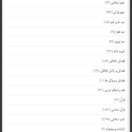
علوم اسلامی
(43)
علوم قرآنی
(343)
عید غدیر خم
(185)
عید فطر
(35)
عید نوروز
(45)
غیبت امام
(291)
فضایل اخلاقی
(183)
فضایل و رذایل اخلاقی
(168)
فضایل و ویژگی ها
(10)
فقه و احکام شرعی
(340)
قرآن
(23)
قرآن شناسی
(1,861)
کتب اسلامی
(2,295)
کرامات و معجزات
(9)