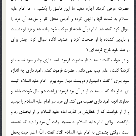
حضرت عرض كردند اجازه دهيد ما اين فاسق را بكشيم ، اما امام عليه
السلام به شدت آنها را نهي كرده و آدرس محل كار و مزرعه آن مرد را
سوال كرد. گفته شد امام درآن ناحيه از مركب خود پياده شد و نزد او نشست
و بارويي گشاده با او صحبت كرد و خنديد. آنگاه سوال كرد: چقدر براي
زراعت خود خرج كرده اي ؟
او در جواب گفت : صد دينار حضرت فرمود: اميد داري چقدر سود نصيب تو
گردد؟ گفت : علم غيب نمي دانم . حضرت فرمود: گفتم : اميد داري چه اندازه
سود ببري ؟ گفت : اميدوارم دويست دينار سود ببرم . امام عليه السلام كيسه
اي به او داد كه سيصد دينار در آن بود فرمود: زراعت هم مال خودت باشد و
خداوند آنچه اميد داري نصيب مي كند. آن مرد سر امام عليه السلام را بوسيد
و از او خواست كه از خطايش در گذرد. امام عليه السلام بر او لبخندي زد و
بازگشت . وقتي امام عليه السلام به مسجد رفت آن مرد را ديد كه نشسته
است ، وقتي چشمش به امام عليه السلام افتاد: گفت : اللّه اعلم حيث يجعل