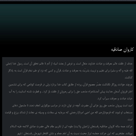
کاروان صادقیه
هدف از خلقت عالم معرفت و عبادت خداوند متعال است, و غرض از بعثت انبیاء از آدم تا خاتم تحقق آن است, رسول خدا (صلی
الله علیه و آله و سلم) برای تعلیم و تربیت بشریّت به معرفت و عبادت ,قرآن و کسی که نزد او علم تمام قرآن است به یادگار
گذاشت.
هرچند حوادث روزگار نگذاشت مفسّر معصومِ قرآن, پرده از حقایق کتاب خدا بردارد ولی در فرصت کوتاهی که برای ششمین
اختر فرزوان آسمان هدایت پیش آمد,شاهراه مذهب حق را برای رهروانِ از خلقت باز کرد , و فطرت تشنه انسانیت را به آب
حیات عبادت و معرفت سیرآب کرد.
امید است پیروان مذهب حق روز عزای آن حضرت, آنچه در توان دارند در مراسم سوگواری انجام دهند تا مشمول دعای
مستجاب او شوند که فرمود((رحم الله من احیی امرنا)) رحمتی که سرمایه ی سعادت و وسیله ی نجات از شدائد برزخ و قیامت
است.
حرکت همه ساله کاروان صادقیه رفسنجان (راهیان ولایت) جلوه ای از تکریم مقام عالی حضرت صادق الائمه علیه السلام
میباشد. مفتخریم که این حرکت حماسه ابراز محبت نسبت به آن امام همام و نشان افتخار شهرمان رفسنجان ؛ شهر