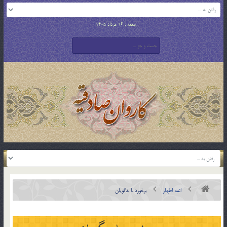
جمعه , 16 مرداد 1405
ائمه اطهار
برخورد با بدگويان