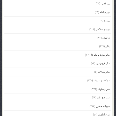
روز قدس
(31)
روز مباهله
(41)
روزه
(93)
روزه و سلامتی
(101)
زرتشتی
(40)
زنان
(317)
سایر روزها و ماه ها
(103)
سایر فروع دین
(72)
سایر مقالات
(5)
سوالات و شبهات
(420)
سیر و سلوک
(274)
شب های قدر
(46)
شبهات اخلاقی
(217)
شرح احادیث
(51)