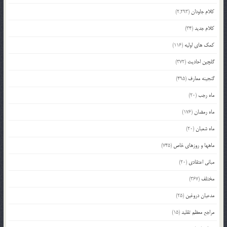
کلام جاودان
(2,293)
کلام جدید
(34)
کمک های اولیه
(116)
گلچین احادیث
(372)
گنجینه معارف
(495)
ماه رجب
(20)
ماه رمضان
(176)
ماه شعبان
(20)
ماهها و روزهای خاص
(745)
مبانی اعتقادی
(20)
مختلف
(367)
مدعیان دروغین
(25)
مراجع معظم تقلید
(15)