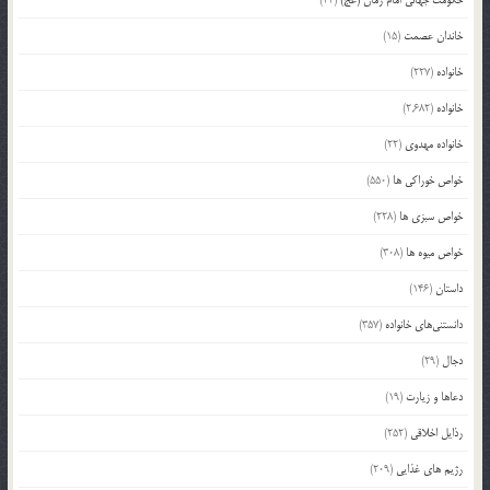
خاندان عصمت
(15)
خانواده
(227)
خانواده
(2,682)
خانواده مهدوی
(22)
خواص خوراکی ها
(550)
خواص سبزی ها
(228)
خواص میوه ها
(308)
داستان
(146)
دانستنی‌های خانواده
(357)
دجال
(29)
دعاها و زیارت
(19)
رذایل اخلاقی
(252)
رژیم های غذایی
(209)