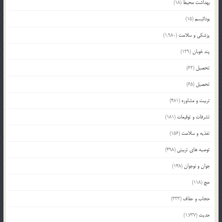
بهداشت محیط
(18)
بودائیسم
(15)
پزشکی و سلامت
(1,980)
پند خوبان
(129)
تحصیل
(62)
تحصیل
(65)
تربیت و مشاوره
(481)
تشرفات و توقیعات
(181)
تغذیه و سلامت
(156)
توصیه های تربیتی
(498)
جوان و نوجوان
(148)
حج
(118)
حجاب و عفاف
(333)
حدیث
(1,737)