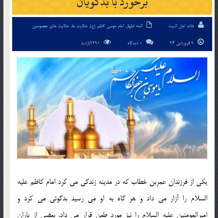
برخورد با بدگويان
خادم اهل البیت
ائمه اطهار
,
امام موسی کاظم (ع)
,
حکایت ها
,
حکایت های معصومین
9 فروردین 94
0 دیدگاه
2291بازدید
يكي از فرزندان عمربن خطاب كه در مدينه زندگي مي كرد امام كاظم عليه
السلام را آزار مي داد و هر گاه به او مي رسيد بدگوئي مي كرد و
اميرالمومنين عليه السلام را نيز مورد طعن قرار مي داد. بعضي از ياران