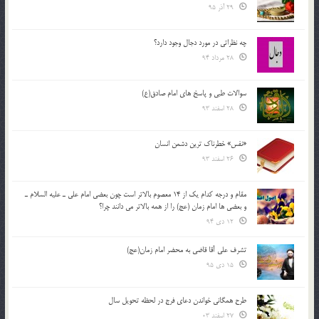
29 آذر 95
چه نظراتی در مورد دجال وجود دارد؟
28 مرداد 94
سوالات طبی و پاسخ های امام صادق(ع)
28 اسفند 93
«نفس» خطرناک ترین دشمن انسان
26 اسفند 93
مقام و درجه كدام يك از 14 معصوم بالاتر است چون بعضي امام علي ـ عليه السلام ـ
و بعضي ها امام زمان (عج) را از همه بالاتر مي دانند چرا؟
12 دی 94
تشرف علي آقا قاضي به محضر امام زمان(عج)
15 دی 95
طرح همگانی خواندن دعای فرج در لحظه تحویل سال
27 اسفند 03