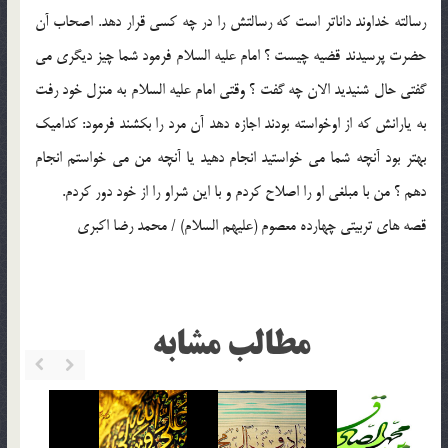
رسالته خداوند داناتر است كه رسالتش را در چه كسي قرار دهد. اصحاب آن
حضرت پرسيدند قضيه چيست ؟ امام عليه السلام فرمود شما چيز ديگري مي
گفتي حال شنيديد الان چه گفت ؟ وقتي امام عليه السلام به منزل خود رفت
به يارانش كه از اوخواسته بودند اجازه دهد آن مرد را بكشند فرمود: كداميك
بهتر بود آنچه شما مي خواستيد انجام دهيد يا آنچه من مي خواستم انجام
دهم ؟ من با مبلغي او را اصلاح كردم و با اين شراو را از خود دور كردم.
قصه هاي تربيتي چهارده معصوم (عليهم السلام) / محمد رضا اکبري
مطالب مشابه