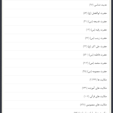
حدیث شناسی
(97)
حضرت ابوالفضل (ع)
(54)
حضرت خدیجه (س)
(41)
حضرت رقیه (س)
(13)
حضرت زینب (س)
(66)
حضرت علی اکبر (ع)
(23)
حضرت فاطمه (س)
(530)
حضرت محمد (ص)
(613)
حضرت معصومه (س)
(45)
حکایت ها
(2,244)
حکایت های آموزنده
(749)
حکایت های قرآنی
(107)
حکایت های معصومین
(838)
حکومت جهانی امام زمان (عج)
(24)