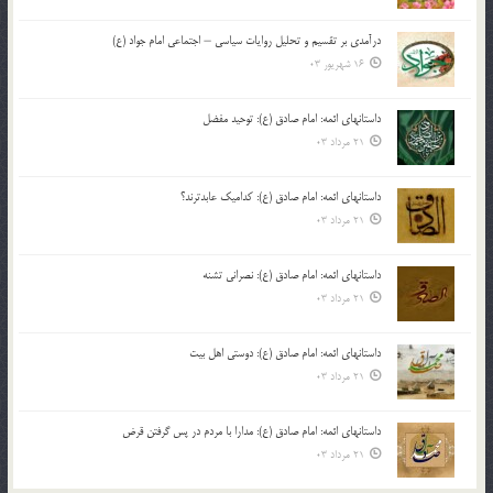
درآمدی بر تقسیم و تحلیل روایات سیاسی – اجتماعی امام جواد (ع)
16 شهریور 03
داستانهای ائمه: امام صادق (ع): توحید مفضل
21 مرداد 03
داستانهای ائمه: امام صادق (ع): کدامیک عابدترند؟
21 مرداد 03
داستانهای ائمه: امام صادق (ع): نصرانی تشنه
21 مرداد 03
داستانهای ائمه: امام صادق (ع): دوستی اهل بیت
21 مرداد 03
داستانهای ائمه: امام صادق (ع): مدارا با مردم در پس گرفتن قرض
21 مرداد 03