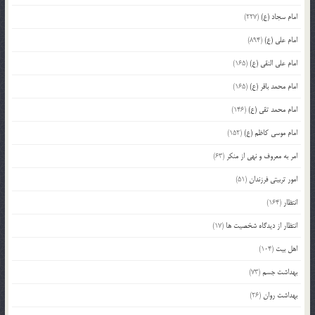
امام سجاد (ع)
(227)
امام علی (ع)
(894)
امام علی النقی (ع)
(165)
امام محمد باقر (ع)
(165)
امام محمد تقی (ع)
(146)
امام موسی کاظم (ع)
(152)
امر به معروف و نهی از منکر
(63)
امور تربیتی فرزندان
(51)
انتظار
(164)
انتظار از دیدگاه شخصیت ها
(17)
اهل بیت
(104)
بهداشت جسم
(73)
بهداشت روان
(26)