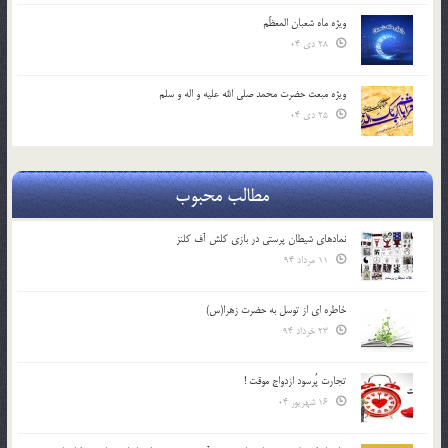
ویژه ماه شعبان المعظّم
28 دی 04
ویژه مبعث حضرت محمد صلی الله علیه و اله و سلم
25 دی 04
مطالب محبوب
نمادهای شیطان پرستی در بازی کلش آف کلنز
11 مرداد 94
خاطره ای از توسل به حضرت زهرا(س)
23 خرداد 94
تجارت پُرسود ازدواج موقت !
16 شهریور 04