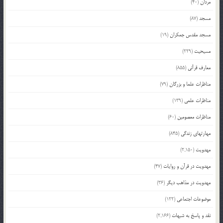
مردان
(40)
مسجد
(87)
مسجد مقدس جمکران
(19)
مسیحیت
(229)
معارف قرآنی
(855)
مناظرات علما و بزرگان
(79)
مناظرات علمی
(139)
مناظرات معصومین
(60)
مهارتهای زندگی
(845)
مهدویت
(2,150)
مهدویت در قرآن و روایات
(47)
مهدویت در مذاهب دیگر
(36)
موضوعات اجتماعی
(122)
نقد و پاسخ به شبهات
(2,166)