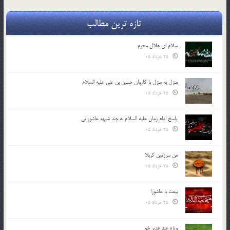
تازه ترین مطالب
سلام ای هلال محرم
25 خرداد 05
منزل به منزل با کاروان حسین بن علی علیه السلام
25 خرداد 05
پاسخ امام زمان علیه السلام به چند شبهه عاشورایی
25 خرداد 05
من سرزمین کربلا
25 خرداد 05
بیعت با عاشورا
25 خرداد 05
ویژه عید غدیر خم