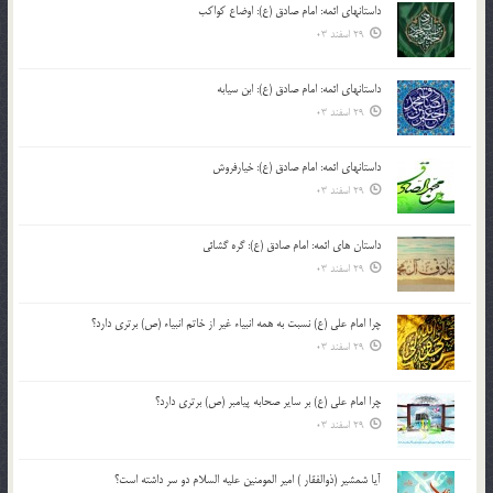
داستانهای ائمه: امام صادق (ع): اوضاع کواکب
29 اسفند 03
داستانهای ائمه: امام صادق (ع): ابن سیابه
29 اسفند 03
داستانهای ائمه: امام صادق (ع): خیارفروش
29 اسفند 03
داستان های ائمه: امام صادق (ع): گره گشائی
29 اسفند 03
چرا امام علی (ع) نسبت به همه انبیاء غیر از خاتم انبیاء (ص) برتری دارد؟
29 اسفند 03
چرا امام علی (ع) بر سایر صحابه پیامبر (ص) برتری دارد؟
29 اسفند 03
آیا شمشیر (ذوالفقار ) امیر المومنین علیه السلام دو سر داشته است؟