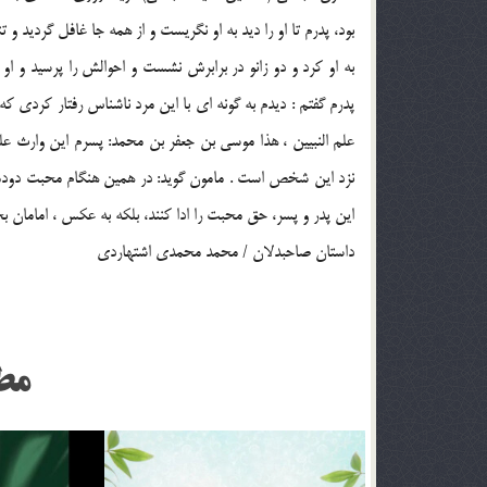
بود، پدرم تا او را ديد به او نگريست و از همه جا غافل گرديد و ت
به او كرد و دو زانو در برابرش نشست و احوالش را پرسيد و او (
پدرم گفتم : ديدم به گونه اي با اين مرد ناشناس رفتار كردي كه
علم النبيين ، هذا موسي بن جعفر بن محمد: پسرم اين وارث عل
نزد اين شخص است . مامون گويد: در همين هنگام محبت دودمان پ
اين پدر و پسر، حق محبت را ادا كنند، بلكه به عكس ، امامان ب
داستان صاحبدلان / محمد محمدي اشتهاردي
مط