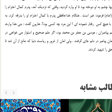
نها چشم به او دوخته بود تا او وارد گرديد، وقتي كه نزديك آمد، پدرم كمال احترام را
امام) فرمود: خير است . هنگام خداحافظي پدرم با كمال احترام او را بدرقه كرد. به
 با هيچ كس ‍ رفتار ننموده اي ! اين مرد چه كسي بود؟. هارون گفت : بني هذا وارث
م پيامبران ، موسي بن جعفر بن محمد بود، اگر علم صحيح و استوار مي خواهي در
يامبر در دلم جاي گرفت . ولي امان از غرور و رياست دنيا كه مانع از آن شد تا
حق را شهيد كردند.
الب مشابه