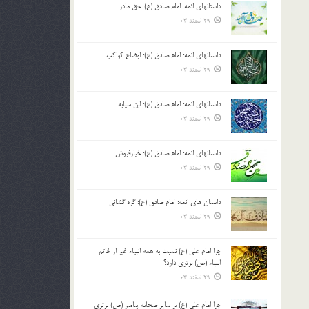
داستانهای ائمه: امام صادق (ع): حق مادر
بالا
29 اسفند 03
و
پایین
استفاده
داستانهای ائمه: امام صادق (ع): اوضاع کواکب
کنید.
29 اسفند 03
داستانهای ائمه: امام صادق (ع): ابن سیابه
29 اسفند 03
داستانهای ائمه: امام صادق (ع): خیارفروش
29 اسفند 03
داستان های ائمه: امام صادق (ع): گره گشائی
29 اسفند 03
چرا امام علی (ع) نسبت به همه انبیاء غیر از خاتم
انبیاء (ص) برتری دارد؟
29 اسفند 03
چرا امام علی (ع) بر سایر صحابه پیامبر (ص) برتری