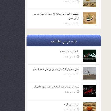
21 مرداد 03
داستانهای ائمه: امام صادق (ع): مدارا با مردم در پس
گرفتن قرض
21 مرداد 03
تازه ترین مطالب
سلام ای هلال محرم
25 خرداد 05
منزل به منزل با کاروان حسین بن علی علیه السلام
25 خرداد 05
پاسخ امام زمان علیه السلام به چند شبهه عاشورایی
25 خرداد 05
من سرزمین کربلا
25 خرداد 05