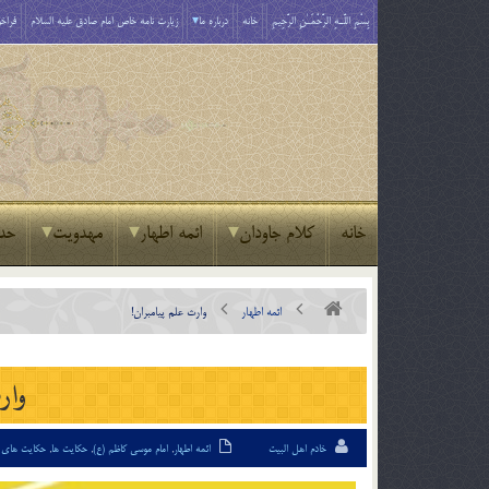
بِسْمِ اللَّـهِ الرَّحْمَـٰنِ الرَّحِيمِ
خانه
درباره ما
زیارت نامه خاص امام صادق علیه السلام
فراخو
خانه
کلام جاودان
ائمه اطهار
مهدویت
حد
ائمه اطهار
وارث علم پيامبران!
وار
خادم اهل البیت
ائمه اطهار
,
امام موسی کاظم (ع)
,
حکایت ها
,
حکایت های 