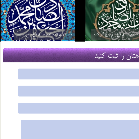
چرا امام علی (ع) نسبت به همه انبیاء غیر از خاتم
ئمه: امام صادق (ع): گره گشائی
انبیاء (ص) برتری دارد؟
29 اسفند 03
هتان را ثبت کنید