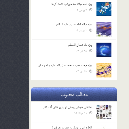
ویژه نامه میلاد سه خورشید دشت کربلا
2 بهمن 04
ویژه میلاد امام حسین علیه السلام
2 بهمن 04
ویژه ماه شعبان المعظّم
28 دی 04
ویژه مبعث حضرت محمد صلی الله علیه و اله و سلم
25 دی 04
مطالب محبوب
نمادهای شیطان پرستی در بازی کلش آف کلنز
11 مرداد 94
خاطره ای از توسل به حضرت زهرا(س)