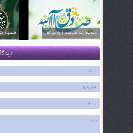
داستانهای ائمه: امام صادق (ع): خیارفروش
داستان های ا
29 اسفند 03
29 اسفند 03
دیدگا