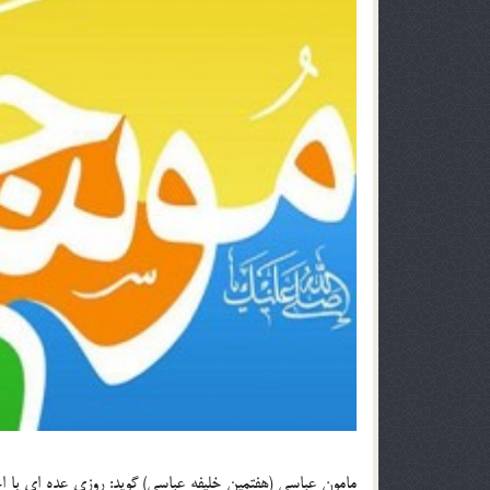
مامون عباسي (هفتمين خليفه عباسي) گويد: روزي عده اي با اجا