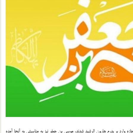
زه وارد بر پدرم هارون الرشيد شدند، موسي بن جعفر نيز به مناسبتي به آنجا آمده