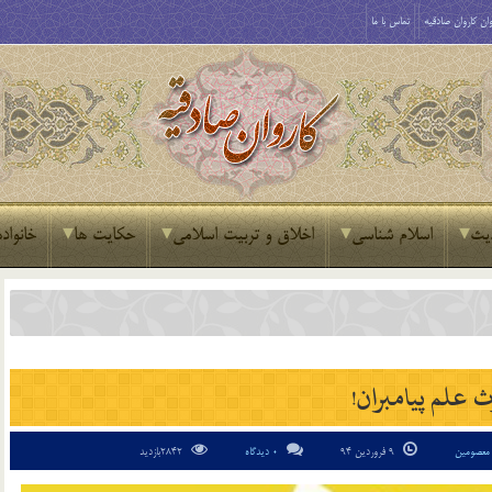
ان کاروان صادقیه
تماس با ما
یث
اسلام شناسی
اخلاق و تربیت اسلامی
حکایت ها
خانواده
ث علم پيامبران!
معصومین
9 فروردین 94
0 دیدگاه
2842بازدید