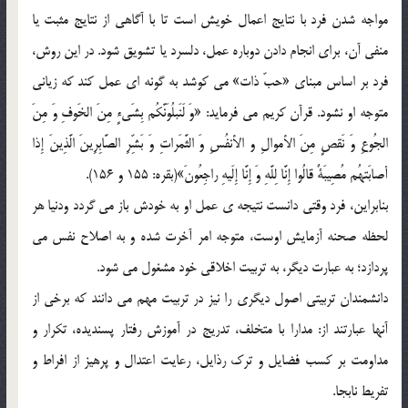
مواجه شدن فرد با نتایج اعمال خویش است تا با آگاهی از نتایج مثبت یا
منفی آن، برای انجام دادن دوباره عمل، دلسرد یا تشویق شود. در این روش،
فرد بر اساس مبنای «حبّ ذات» می کوشد به گونه ای عمل کند که زیانی
متوجه او نشود. قرآن کریم می فرماید: «وَ لَنَبلُوَنَّکُم بِشَیءٍ مِنَ الخَوفِ وَ مِنَ
الجُوعِ وَ نَقصٍ مِنَ الأموالِ و الأنفُسِ وَ الثَّمَراتِ وَ بَشِّرِ الصَّابِرِینَ الَّذِینَ إِذا
أصابَتهُم مُصِیبَةٌ قالُوا إِنَّا لِلَّهِ وَ إِنَّا إِلَیهِ راجِعُونَ»(بقره: 155 و 156).
بنابراین، فرد وقتی دانست نتیجه ی عمل او به خودش باز می گردد ودنیا هر
لحظه صحنه آزمایش اوست، متوجه امر آخرت شده و به اصلاح نفس می
پردازد؛ به عبارت دیگر، به تربیت اخلاقی خود مشغول می شود.
دانشمندان تربیتی اصول دیگری را نیز در تربیت مهم می دانند که برخی از
آنها عبارتند از: مدارا با متخلف، تدریج در آموزش رفتار پسندیده، تکرار و
مداومت بر کسب فضایل و ترک رذایل، رعایت اعتدال و پرهیز از افراط و
تفریط نابجا.