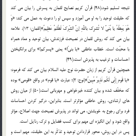
نتیجه تسلیم شود.(48) قرآن کریم نصایح لقمان به پسرش را بیان می کند
که حقیقت توحید را به او می آموزد و سپس او را دعوت به عمل می کند: «وَ
هُوَ یَعِظُهُ یا بُنَیَّ لا تُشرِک باللَّهِ إنَّ الشِّرکَ لَظُلمٌ عَظِیمٌ»(لقمان: 13). علامه
بیان می کند که روش لقمان در نصیحت فرزندش، بیان توحید و معاد همراه
با محبّت است. خطاب عاطفی «یا بنیّ!» یعنی «پسرکم!» برای برانگیختن
احساسات و ترغیب به پذیرش است.(49)
همچنین قرآن کریم از زبان حضرت نوح علیه السلام بیان می کند که فرمود:
«یا قَوم ِإنِّی لَکُم نَذِیرٌ مُبِینٌ»(نوح: 2)؛ عبارت «یا قوم» در واقع «قومی» بوده
که مخفّف شده و بیان کننده خیرخواهی و مهربانی است.(50) از میان روش
های ارشادی، روش عاطفی مؤثرتر است. بنابراین، درگیر کردن احساسات
فرد برای رجوع به خویشتن، می تواند در پذیرش نصیحت جهت اصلاح، مؤثر
واقع شود و این انگیزه ای مهم برای کسب فضایل و ترک رذایل است.
پس در این روش، محور قراردادن توحید و تذکّر به این حقیقت، مهم است و