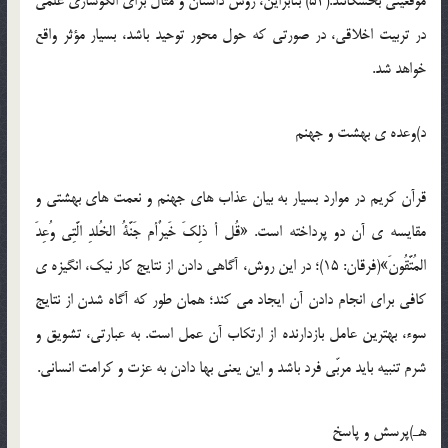
موقعیتی بخشکانند.(54) بنابراین، روش داستان و مثال برای الگوسازی علمی
در تربیت اخلاقی، در صورتی که حول محور توحید باشد، بسیار مؤثر واقع
خواهد شد.
د)وعده ی بهشت و جهنم
قرآن کریم در موارد بسیار به بیان عذاب های جهنم و نعمت های بهشتی و
مقایسه ی آن دو پرداخته است. «قُل أ ذلِکَ خَیرٌأم جَنَّةُ الخُلدِ الَّتِی وُعِدَ
المُتَّقُونَ»(فرقان: 15)؛ در این روش، آگاهی دادن از نتایج کار نیک، انگیزه ی
کافی برای انجام دادن آن ایجاد می کند؛ همان طور که آگاه شدن از نتایج
سوء، بهترین عامل بازدارنده از ارتکاب آن عمل است. به عبارتی، تشویق و
شرم تنبیه باید مربّی فرد باشد و این یعنی بها دادن به عزت و کرامت انسانی.
هـ)پرسش و پاسخ