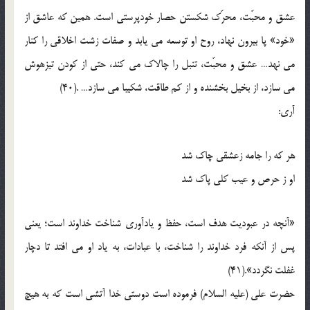
عشق و محبّت، محرّک شکستن حصار خودپرستی است. همین که عاشق از
«خود» پا بیرون نهاد، روح او توسعه می یابد و صفات زشت اخلاقی را کنار
می نهد… عشق و محبّت، تنبل را چالاک می کند، حتی از کودن تیزهوش
می سازد، از بخیل بخشنده و از کم طاقت، شکیبا می سازد… .(40)
آری:
هر که را جامه زعشقی چاک شد
او ز حرص و عیب کلی پاک شد
«آنچه در عبودیت هدف است، حفظ و یادآوری شناخت خداوند است؛ یعنی
پس از آنکه فرد خداوند را شناخت، با عبادات، به یاد او می افتد تا دچار
غفلت نگردد».(41)
حضرت علی (علیه السلام) فرموده است دوستی خدا آتشی است که به هیچ