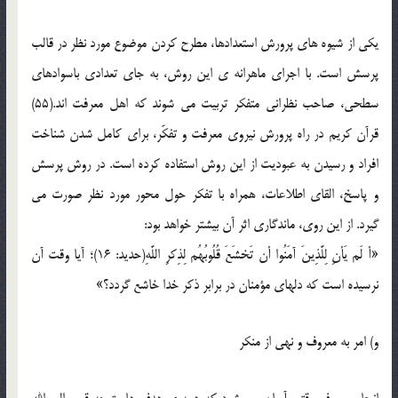
یکی از شیوه های پرورش استعدادها، مطرح کردن موضوع مورد نظر در قالب
پرسش است. با اجرای ماهرانه ی این روش، به جای تعدادی باسوادهای
سطحی، صاحب نظرانی متفکر تربیت می شوند که اهل معرفت اند.(55)
قرآن کریم در راه پرورش نیروی معرفت و تفکّر، برای کامل شدن شناخت
افراد و رسیدن به عبودیت از این روش استفاده کرده است. در روش پرسش
و پاسخ، القای اطلاعات، همراه با تفکر حول محور مورد نظر صورت می
گیرد. از این روی، ماندگاری اثر آن بیشتر خواهد بود:
«أ لَم یَأنِ لِلَّذِینَ آمَنُوا أن تَخشَعَ قُلُوبُهُم لِذِکرِ اللَّهِ(حدید: 16)؛ آیا وقت آن
نرسیده است که دلهای مؤمنان در برابر ذکر خدا خاشع گردد؟»
و) امر به معروف و نهی از منکر