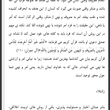
انجام معروف وقتی آسان می شود که همه ی هدف ها متوجه قرب الی الله
باشد و منکر وقتی صورت می گیرد که انسان از این هدف به انحراف کشیده
شده و عقب بیفتد. امر به معروف و نهی از منکر، وقتی اثر گذار است که آمر
یا ناهی، این حقیقت را به فرد امر شونده یا نهی شونده القا کند. نکته ی مهم
در این روش آن است که فرد باید به گفته های خود عمل کند تا نشانه ی
صدق دعوی او باشد. قرآن کریم می فرماید: «کُنتُم خَیرَ أمَّةٍ أخرِجَت لِلنَّاس
تَأمُرُونَ بِالمَرُوفِ وَ تَتهَونَ عَنِ المُنکَرِ وَ تُؤمِنُونَ بِااللَّهِ»(آل عمران: 110).
قرآن کریم بیان می کندشما بهترین امت هستید؛ زیرا به نیکی امر و اززشتی
ها نهی می کنید؛در حالی که به خداوند ایمان دارید. یعنی امر و نهی شما
حول محور توحید است.
ز)ابتلاء
بنابر مبنای اختیار و مسئولیت پذیری، یکی از روش های تربیت اخلاقی،