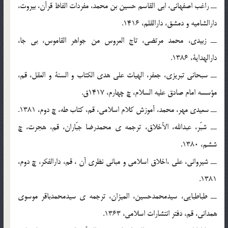
ــ راغب اصفهانی، ابی القاسم حسین بن محمد، مفردات الفاظ قرآن، بیروت،
دارالشامیه و دمشق، دارالقلم، 1416.
ــ زبیدی، محمد مرتضی، تاج العروس من جواهر القاموس، بی جا،
دارالهدایة، 1386.
ــ سبحانی تبریزی، جعفر، الهیات علی هدی الکتاب و السنة و العقل، قم،
مؤسسه امام صادق علیه السلام، چ چهارم، 1417ق.
ــ سعیدی مهر، محمد، آموزش کلام اسلامی، قم، کتاب طه، چ دوم، 1381.
ــ شبّر، عبدالله، الأخلاق، ترجمه ی محمدرضا جبّاران، قم، هجرت، چ
ششم، 1380.
ــ شیروانی، علی ،اخلاق اسلامی و مبانی نظری آن ، قم، دارالفکر، چ دوم،
1381.
ــ طباطبایی، سیدمحمدحسین، المیزان، ترجمه ی سیدمحمدباقر موسوی
همدانی، قم، دفتر انتشارات اسلامی، 1363.