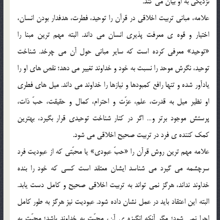
نزدیکی به او بیان می کند.
علامه، مبانی تربیت اخلاقی در قرآن را توحید، فطرت، هدفدار بودن انسان،
اختیار و قوه ی معرفت پذیری انسان می داند. البته مهم ترین مبنا را
«توحید» معرفی کرده است که سایر مبانی حول آن می چرخد. شناخت
توحید، نگرش موحد را نسبت به خود و خداوند تغییر می دهد؛ نقص های او را
یادآور شده و تنها رافع کمبودها و نیازها را خداوند می داند. میل های فطری
او نظیر میل به قدرت، علم، عزّت و احترام، کمال و حقیقت، حبّ ذات،
پرستش موجود برتر و… اگر در کنار شناخت توحیدی قرار بگیرد، بهترین
کمک کننده ی فرد در تربیت صحیح اخلاقی می شود.
علامه مهم ترین روش قرآن را «حبّ عبودی» یا محبّتی که از عبودیت فرد
سرچشمه می گیرد می شناسد ایشان معتقد است کسی که خود را بنده
خداوند نداند، هرگز نمی تواند به تربیت اخلاقی صحیح و کامل دست یابد.
البته این اعتقاد باید در عمل نشان داده شود. عبودیت نیز هرگز به طور کامل
اجرا نمی شود؛ مگر آنکه انگیزه ی آن، محبّت به خداوند باشد؛ محبّت به