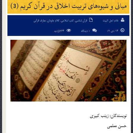
مبانی و شیوه‌های تربیت اخلاقی در قرآن کریم (3)
خادم اهل البیت
قرآن شناسی
,
کتب اسلامی
,
کلام جاودان
,
معارف قرآنی
14 دی 02
0 دیدگاه
934بازدید
نویسندگان: زینب کبیری
حسن معلمی