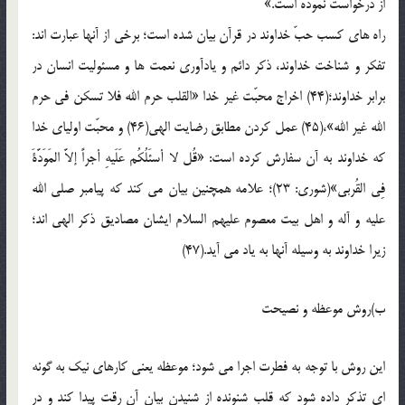
از درخواست نموده است.»
راه های کسب حبّ خداوند در قرآن بیان شده است؛ برخی از آنها عبارت اند:
تفکر و شناخت خداوند، ذکر دائم و یادآوری نعمت ها و مسئولیت انسان در
برابر خداوند؛(44) اخراج محبّت غیر خدا «القلب حرم الله فلا تسکن فی حرم
الله غیر الله»،(45) عمل کردن مطابق رضایت الهی(46) و محبّت اولیای خدا
که خداوند به آن سفارش کرده است: «قُل لا أسئَلُکُم عَلَیهِ أجراً إلاَّ المَوَدَّةَ
فِی القُربی»(شوری: 23)؛ علامه همچنین بیان می کند که پیامبر صلی الله
علیه و آله و اهل بیت معصوم علیهم السلام ایشان مصادیق ذکر الهی اند؛
زیرا خداوند به وسیله آنها به یاد می آید.(47)
ب)روش موعظه و نصیحت
این روش با توجه به فطرت اجرا می شود؛ موعظه یعنی کارهای نیک به گونه
ای تذکر داده شود که قلب شنونده از شنیدن بیان آن رقت پیدا کند و در