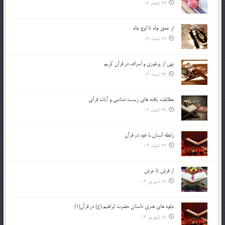
29 اسفند 03
از عمق چاه تا اوج جاه
29 اسفند 03
نهي از پرخوري و اسراف در قرآن کريم
29 اسفند 03
مطابقت یافته های زیست شناسی و آیات قرآنی
29 اسفند 03
رابطه انسان با خود در قرآن
29 اسفند 03
از فرش تا عرش
18 شهریور 03
جلوه هاي هنري داستان حضرت ابراهيم (ع) در قرآن(1)
18 شهریور 03