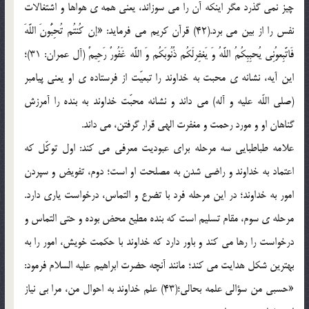
چیز نمی گذرد مگر اینکه آن را می سوزاند، یعنی همه ی هواها و اشتغالات
نفس را از بین می برد.(42) قرآن کریم می فرماید: «إن کُنتُم تُحِبُّونَ اللَّهَ
فَاتَّبِعوُنِی یُحبِبِکُمُ اللَّهُ وَ یَغفِرلَکُم ذُنُوبَکُم وَ اللَّه غَفُورٌ رَحِیمٌ (آل عمران: 31)؛
این آیه، نشانه ی محبت به خداوند را تبعیّت از فرستاده ی او یعنی پیامبر
(صلی اللّه علیه و آله) می داند و نشانه محبّت خداوند به بنده را آمرزش
گناهان او و مورد رحمت و مغفرت الهی قرار گرفتن، می داند.
علامه طباطبایی سه مرحله برای عبودیت معرفی می کند: اول توکّل که
اعتماد به خداوند و راضی شدن به مصلحت او است؛ دوم، تفویض و سپردن
امور به خداوند؛ در این مرحله فرد با تضرع و التماس، درخواست یاری دارد.
مرحله ی سوم، مقام تسلیم است که بنده مطیع محض بوده و حتی التماس و
درخواست را رها می کند و باور دارد که خداوند با حکمت خویش، امور را به
بهترین شکل هدایت می کند؛ مانند آنچه حضرت ابراهیم علیه السلام فرمود:
«حسبی من سؤالی علمه بحالی؛(43) علم خداوند به احوال من، مرا بی نیاز