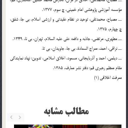
ــ مصباح، محمدتقی، اخلاق در قرآن، نگارش محمد حسین اسکندری، قم،
مؤسسه آموزشی پژوهشی امام خمینی، چ سوم، 1377.
ــ مصباح، محمدتقی، توحید در نظام عقیدتی و ارزشی اسلام، بی جا، شفق،
چ چهارم، 1375.
ــ مطهری، مرتضی، جاذبه و دافعه علی علیه السلام، تهران، بی نا، 1349.
ــ نراقی، احمد، معراج السعادة، بی جا، جاویدان، بی تا.
ــ دیلمی، احمد و آذربایجانی، مسعود، اخلاق اسلامی، تدوین: نهاد نمایندگی
مقام معظم رهبری قم: دفتر نشر معارف، 1385.
معرفت اخلاقی (1)
مطالب مشابه