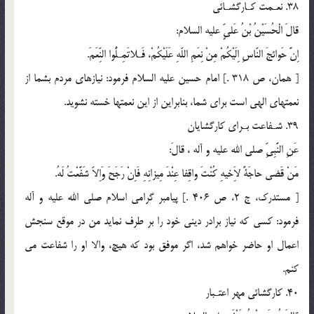
38. نعـمت كـارگشـائى
قالَ الْحُسَيْنُ بْنُ عَلىٍّ عليه السلام:
اِنَّ حَوائجَ النّاسِ اِلَيْكُمْ مِنْ نِعَمِ اللّهِ عَلَيْكُمْ، فَـلاتَمِـلُّوا النِّعَمَ.
[ همان، ص 318 .] امام حسين عليه السلام فرمود: نيازهاى مردم بشما از
نعمتهاى الهى است براى شما، بنابراين از اين نعمتها خسته نشويد.
39. شـفاعت بـراى كارگشايان
عَنِ النَّبِىِّ صلي الله عليه و آله ، قالَ:
مَنْ قَضى حاجَةً لاَِخيهِ كُنْتَ واقِفا عِنْدَ مِيزانِهِ فَاِنْ رَجَحَ وَاِلاّ شَفَّعْتُ لَهُ.
[ مستدرك، ج 2، ص 406 .] پيامبر گرامى اسلام صلى الله عليه و آله
فرمود: كسى كه نياز برادر دينى خود را بر طرف نمايد من در موقع سنجش
اعمال او حاضر خواهم شد، اگر موفق بود كه هيچ، والا او را شفاعت مى
كنم.
40. كارگشائى مهر اعتـبار