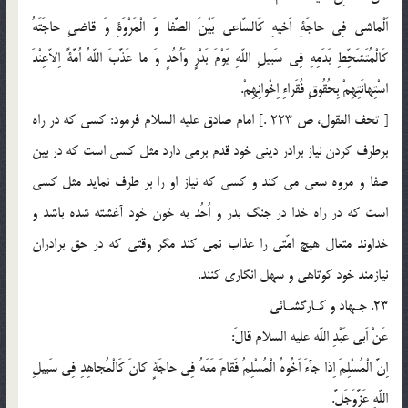
اَلْماشى فِى حاجَةِ اَخيهِ كَالسّاعى بَيْنَ الصَّفا وَ الْمَرْوَةِ وَ قاضىِ حاجَتَهُ
كَالْمُتَشَحِّطِ بَدَمِهِ فِى سَبيلِ اللّهِ يَوْمَ بَدْرٍ وَاُحُدٍ وَ ما عَذَّبَ اللّهُ اُمَّةً اِلاّعِنْدَ
اسْتِهانَتِهِمْ بِحُقُوقِ فُقَراءِ اِخْوانِهِمْ.
[ تحف العقول، ص 223 .] امام صادق عليه السلام فرمود: كسى كه در راه
برطرف كردن نياز برادر دينى خود قدم برمى دارد مثل كسى است كه در بين
صفا و مروه سعى مى كند و كسى كه نياز او را بر طرف نمايد مثل كسى
است كه در راه خدا در جنگ بدر و اُحُد به خون خود آغشته شده باشد و
خداوند متعال هيچ امّتى را عذاب نمى كند مگر وقتى كه در حق برادران
نيازمند خود كوتاهى و سهل انگارى كنند.
23. جـهاد و كـارگشـائى
عَنْ اَبى عَبْدِ اللّه عليه السلام قالَ:
اِنَّ الْمُسْلِمَ اِذا جآءَ اَخُوهُ الْمُسْلِمُ فَقامَ مَعَهُ فِى حاجَةٍ كانَ كَالْمُجاهِدِ فِى سَبيلِ
اللّهِ عَزَّوَجَلَّ.