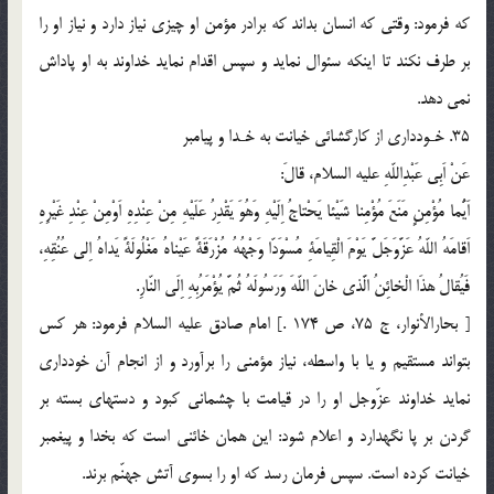
كه فرمود: وقتى كه انسان بداند كه برادر مؤمن او چيزى نياز دارد و نياز او را
بر طرف نكند تا اينكه سئوال نمايد و سپس اقدام نمايد خداوند به او پاداش
نمى دهد.
35. خـوددارى از كارگشائى‌ خيانت به خـدا و پيامبر
عَنْ اَبِى عَبْدِاللّهِ عليه السلام، قالَ:
اَيُّما مُؤْمِنٍ مَنَعَ مُؤْمِنا شَيْئا يَحْتاجُ اِلَيْهِ وَهُوَ يَقْدِرُ عَلَيْهِ مِنْ عِنْدِهِ اَوْمِنْ عِنْدِ غَيْرِهِ
اَقامَهُ اللّهُ عَزَّوَجَلَّ يَوْمَ الْقِيامَةِ مُسْوَدّا وَجْهُهُ مُزْرَقَةً عَيْناهُ مَغْلُولَةً يَداهُ اِلى عُنُقِهِ،
فَيُقالُ هذَا الْخائِنُ الَّذى خانَ اللّهَ وَرَسُولَهُ ثُمَّ يُؤْمَرُبِهِ اِلَى النّارِ.
[ بحارالأنوار، ج 75، ص 174 .] امام صادق عليه السلام فرمود: هر كس
بتواند مستقيم و يا با واسطه، نياز مؤمنى را برآورد و از انجام آن خوددارى
نمايد خداوند عزّوجل او را در قيامت با چشمانى كبود و دستهاى بسته بر
گردن بر پا نگهدارد و اعلام شود: اين همان خائنى است كه بخدا و پيغمبر
خيانت كرده است. سپس فرمان رسد كه او را بسوى آتش جهنّم برند.