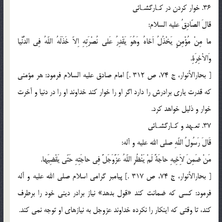
36. خوار كردن در كـارگشـائى
قالَ الصّادِقُ عليه السلام:
ما مِنْ مُؤْمِنٍ يَخْذُلُ اَخاهُ وَهُوَ يَقْدِرُ عَلى نُصْرَتِهِ اِلاّ خَذَلَهُ اللّهُ فِى الدُّنْيا
وَالاْخِرَةِ.
[ بحارالأنوار، ج 74، ص 312 .] امام صادق عليه السلام فرمود: هر مؤمنى
كه قدرت يارى برادرش را دارد اگر او را خوار كند خداوند او را در دنيا و آخرت
خوار و ذليل خواهد كرد.
37. تعـهد و كـارگشـائى
قَالَ رَسُولُ اللّهِ صلي الله عليه و آله:
مَنْ ضَمِنَ لاَِخِيهِ حاجَةً لَمْ يَنْظُرِ اللّهُ عَزَّوَجَلَّ فِى حاجَتِهِ حَتّى يَقْضِيَها.
[ بحارالأنوار، ج 74، ص 317 .] پيامبر گرامى اسلام صلى الله عليه و آله
فرمود: كسى كه ضمانت كند «قول بدهد» نياز برادر دينى خود را برطرف
كند، تا وقتى كه اينكار را نكرده خداوند عزوجل به نيازهاى او توجه نمى كند.