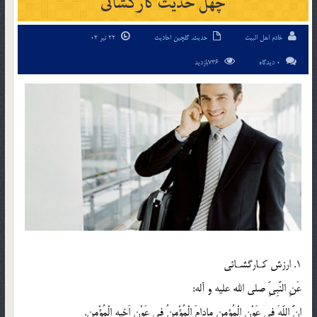
چهل حدیث کارگشائی
خادم اهل البیت
حدیث
,
گلچین احادیث
22 تیر 02
0 دیدگاه
736بازدید
1. ارزش كـارگشـائى
عَنِ النَّبِىِّ صلي الله عليه و آله:
اِنَّ اللّهَ فِى عَوْنِ الْمُؤمِنِ مادامَ الْمُؤْمِنُ فِى عَوْنِ اَخِيهِ الْمُؤْمِنِ.