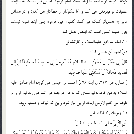
كردند: شيعه در جامعه ما زياد است. امام فرمود: آيا بى نياز نسبت به نيازمند
عطوفت و مهربانى مى كند و آيا نيكوكار از خطاكار مى گذرد و در مسائل
مالى به همديگر كمك مى كنند. گفتيم: خير. فرمود: پس اينها شيعه نيستند
چون شيعه كسى است كه اينطور عمل كند.
10. امام صـادق عليه‌السلام و كارگشائى
عَنْ اَحْمَدَ بْنِ عِيسى قالَ:
قالَ لِى جَعْفَرُ بْنُ مُحُمَّدٍ عليه السلام اِنَّهُ لَيَعْرِضُ لِى صاحِبُ الْحاجَةِ فَاُبادِرُ اِلى
قَضائِها مَخافَةَ اَنْ يَسْتَغْنِىَ عَنْها صاحِبُها.
[ همان، ص 317، روايت 76 .] احـمد بن عيسى مى گويد: امام صادق عليه
السلام به من فرمود: نيازمندى كه به من مراجعه مى كند من زود نياز او را بر
طرف مى كنم ازترس اينكه او بى نياز شود واين كار نيك از دستم برود.
11. زيربناى كـارگشـائى
عَنِ النَّبِىِّ صلي الله عليه و آله قالَ:
مَنْ اَكْرَمَ اَخاهُ فَاِنَّما يُكْرِمُ اللّهَ فَما ظَنُّكُمْ بِمَن يُكْرِمُ اللّهَ عَزَّوَجَلَّ اَنْ يَفْعَلَ بِهِ؟