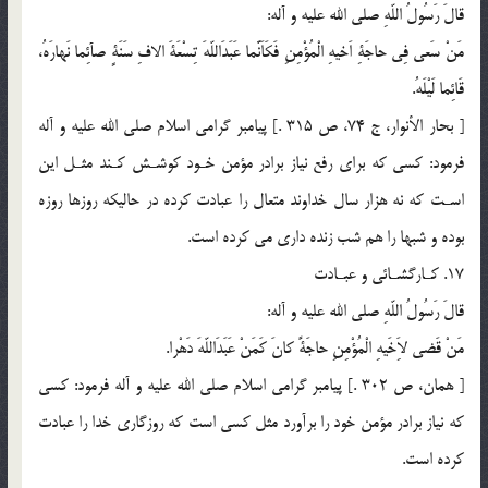
قالَ رَسُولُ اللّهِ صلي الله عليه و آله:
مَنْ سَعى فِى حاجَةِ اَخيهِ الْمُؤْمِنِ فَكَاَنَّما عَبَدَاللّهَ تِسْعَةَ الافِ سَنَةٍ صآئِما نَهارَهُ،
قَائِما لَيْلَهُ.
[ بحار الأنوار، ج 74، ص 315 .] پيامبر گرامى اسلام صلى الله عليه و آله
فرمود: كسى كه براى رفع نياز برادر مؤمن خـود كوشـش كـند مثـل اين
اسـت كه نه هزار سال خداوند متعال را عبادت كرده در حاليكه روزها روزه
بوده و شبها را هم شب زنده دارى مى كرده است.
17. كـارگشـائى و عبـادت
قالَ رَسُولُ اللّهِ صلي الله عليه و آله:
مَنْ قَضى لاَِخَيهِ الْمُؤْمِنِ حاجَةً كانَ كَمَنْ عَبَدَاللّهَ دَهْرا.
[ همان، ص 302 .] پيامبر گرامى اسلام صلي الله عليه و آله فرمود: كسى
كه نياز برادر مؤمن خود را برآورد مثل كسى است كه روزگارى خدا را عبادت
كرده است.