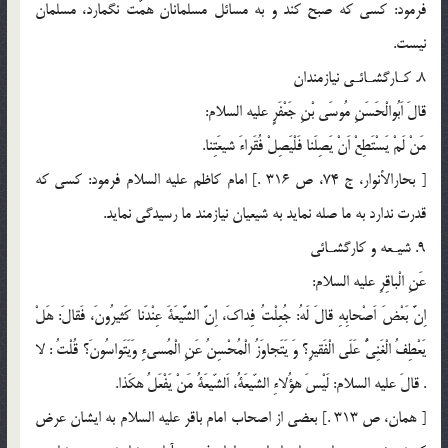
فرمود: كسى كه صبح كند و به مسائل مسلمانان همّت نگمارد، مسلمان
نيست.
8. كـارگشـائـى نيازمندان
قالَ اَبُوالْحَسَنِ مُوسَى بْنِ جَعْفَرٍ عليه السلام:
مَنْ لَمْ يَسْتَطِعْ اَنْ يَصِلَنا فَلْيَصِلْ فُقَراءَ شيعَتِنا.
[ بحارالأنوار، ج 74، ص 316 .] امام كاظم عليه السلام فرمود: كسى كه
قدرت ندارد به ما صله نمايد به شيعيان نيازمند ما رسيدگى نمايد.
9. شيـعه و كارگشـائى
عَنِ الْباقِرِ عليه السلام:
اِنَّ بَعْضَ اَصْحابِهِ قالَ لَهُ: جُعِلْتُ فِداكَ، اِنَّ الشَّيعَةَ عِنْدَنا كَثيرُونَ، فَقالَ: هَلْ
يَعْطِفُ الْغَنِىُّ عَلَى الْفَقيرِ؟ وَ يَتَجاوَزُ الْمُحْسِنُ عَنِ الْمُسيءِ وَيَتَواسُونَ؟ قُلْتُ : لا
. قالَ عليه السلام: لَيْسَ هؤُلاءِ الشّيعَةُ، اَلشّيعَةُ مَنْ يَفْعَلُ هكَذا.
[ همان، ص 313 .] بعضى از اصحاب امام باقر عليه السلام به ايشان عرض