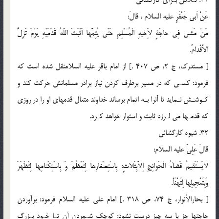
عَنْ اَبى جَعْفَرٍ عليه السلام ، قالَ:
مَنْ مَشى فِى حاجَةٍ لاَِخيهِ الْمُسْلِمِ حَتّى يُتِمَّها اَثْبَتَ اللّهُ قَدَمَيْهِ يَوْمَ تَزِلُّ
الاَْقْدامُ.
[ مستدرك، ج 2، ص 407 .] از امام باقر عليه السلامنقل شده است كه
فرمود: كسـى كه در مسير برطرف كردن نياز برادر مسلمانش حركت كند و
كـوشـش نـمايد تا آنرا بـه اتمام برساند خداوند متعال قدمهاى او را در روزى
كه قدمـها مى لـرزد ثابت و استوار خواهد كـرد.
32. شيوه كارگشائى
قالَ عَلِىٌ عليه السلام:
لايَسْتَقيمُ قَضآءُ الْحَوائِجِ اِلاّبِثَلاثٍ: بِاسْتِصْغارِها لِتَعْظُمَ وَ بِاسْتِكْتامِها لِتَظْهَرَ
وَبِتَعْجِيلِها لِتَهْنَأَ.
[ بحارالأنوار، ج 74، ص 318 .] امام على عليه السلام فرمود: برآوردن
حاجتها جز با سه چيز درست نشود: كوچك شـمردن آن تـا خـود بـزرگ