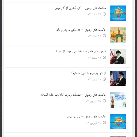
حکمت های رضوی – گره گشایی از کار مومن
29 اسفند 03
حکمت های رضوی – حد نیکی به پدر و مادر
29 اسفند 03
شرح دعای ماه رجب؛ «یا من ارجوه لکل خیر»
29 اسفند 03
از كجا بفهميم ما ناجی هستیم؟
29 اسفند 03
حکمت های رضوی – فضیلت زیارت امام رضا علیه السلام
20 شهریور 03
حکمت های رضوی – تولی و تبری
20 شهریور 03