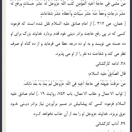
مَنْ مَشى فِى حاجَةِ اَخيهِ الْمُؤْمِنِ كَتَبَ اللّهُ عَزَّوَجَلَّ لَهُ عَشْرَ حَسَناتٍ وَرَفَعَ لَهُ
عَشْرَ دَرَجاتٍ وَحَطَّ عَنْهُ عَشْرَ سَيَّئاتٍ وَاَعَطاهُ عَشْرَ شَفاعاتٍ.
[ همان، ص 312 .] از امام صادق عليه السلام نقل شده است كه فرمود:
كسى كه در پى رفع حاجت برادر دينى خود قدم بردارد خداوند بزرگ براى او
ده حسنه مى نويسد و به او ده درجه عطا مى فرمايد و از ده گناه او صرف
نظر مى كند و شفاعت ده نفر را از او مى پذيرد.
28. ادامه كارگشائى
قالَ الصّادِقُ عليه السلام:
مَنْ عَرِقَتْ جَبْهَتُهُ فِى حاجَةِ اَخِيهِ فِى اللّهِ عَزَّوَجَلَّ لَمْ يُعَذِّ بْهُ بَعْدَ ذلِكَ.
[ ثواب الاعمال و عقاب الاعمال، باب 752، روايت 19 .] امام صادق عليه
السلام فرمود: كسى كه پيشانيش در مسير برآوردن نياز برادر ديـنى خـود
عرق بريزد، خداوند عزوجل او را بعد از آن عذاب نخواهد كـرد.
29. آداب كارگشائى