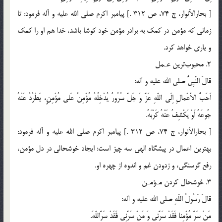
[ بحارالأنوار، ج 74، ص 312 .] پيامبر اكرم صلى الله عليه و آله فرمود: تا
زمانى كه مؤمن در كمك به برادر مؤمن خود كوشا باشد، خدا هم او را كمك
و يارى خواهد كرد.
2. محبوب‌ترين عـمل
قالَ النَّبِىُّ صلي الله عليه و آله:
اَحَبُّ الاَْعْمالِ اِلَى اللّهِ عَزَّ وَ جَلَّ سُرُورٌ يُدْخِلُهُ مُؤْمِنٌ عَلى مُؤْمِنٍ، يَطْرُدُ عَنْهُ
جُوعَهُ اَوْ يَكْشِفُ عَنْهُ كَرْبَهُ.
[ بحارالأنوار، ج 74، ص 312 .] پيامبر اكرم صلى الله عليه و آله فرمود:
بهترين اعمال در پيشگاه الهى سه چيز است: ايجاد خوشحالى در دل مؤمن،
رفع گرسنگى، و زدودن غم و اندوه از چهره او.
3. خوشحال كردن مـؤمـن
قالَ رَسُولُ اللّهِ صلي الله عليه و آله:
مَنْ سَرَّ مُؤْمِنا فَقَدْ سَرَّنى وَ مَنْ سَرَّنِى فَقَدْ سَرَّاللّهَ.