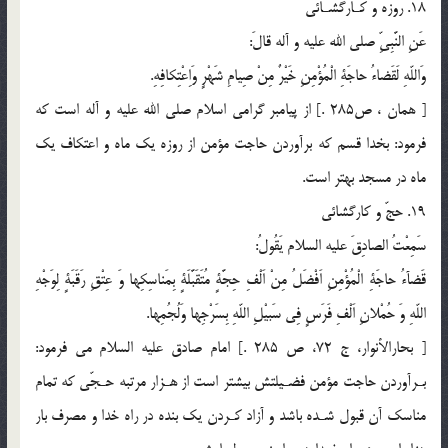
18. روزه و كـارگشـائى
عَنِ النَّبِىِّ صلي الله عليه و آله قالَ:
وَاللّهِ لَقَضاءُ حاجَةِ الْمُؤْمِنِ خَيْرٌ مِنْ صِيامِ شَهْرٍ وَاِعْتِكافِهِ.
[ همان ، ص285 .] از پيامبر گرامى اسلام صلي الله عليه و آله است كه
فرمود: بخدا قسم كه برآوردن حاجت مؤمن از روزه يك ماه و اعتكاف يك
ماه در مسجد بهتر است.
19. حجّ و كارگشائى
سَمِعْتُ الصادِقَ عليه السلام يَقُولُ:
قَضآءُ حاجَةِ الْمُؤْمِنِ اَفْضَلُ مِنْ اَلْفِ حِجَّةٍ مُتَقَبَّلَةٍ بِمَناسِكِها وَ عِتْقِ رَقَبَةٍ لِوَجْهِ
اللّهِ وَ حُمْلانِ اَلْفِ فَرَسٍ فِى سَبيْلِ اللّهِ بِسَرْجِها وَلُجُمِها.
[ بحارالأنوار، ج 72، ص 285 .] امام صادق عليه السلام مى فرمود:
بـرآوردن حاجت مؤمن فضـيلتش بيشتر است از هـزار مرتبه حـجّى كه تمام
مناسك آن قبول شـده باشد و آزاد كـردن يك بنده در راه خدا و مصرف بار