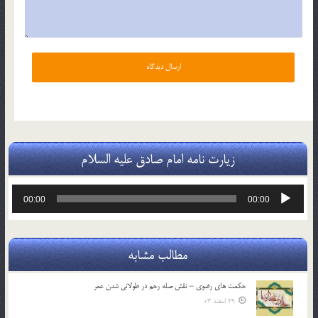
زیارت نامه امام صادق علیه السلام
پخش‌کننده
00:00
00:00
صوت
مطالب مشابه
حکمت های رضوی – نقش صله رحم در طولانی شدن عمر
29 اسفند 03