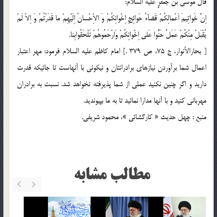
قالَ مُوسَى بْنُ جَعْفَرٍ عليه السلام:
اِنَّ خَواتِيمَ اَعْمالِكُمْ قَضآءُ حَوائِجِ اِخْوانِكُمْ وَ الاِْحْسانُ اِلَيْهِمْ ما قَدَرْتُمْ وَ اِلاّ لَمْ
يُقْبَلْ مِنْكُمْ عَمَلٌ حَنُّوا عَلى اِخْوانِكُمْ وَارْحَمُوهُمْ تَلْحَقُوابِنا.
[ بحارالأنوار، ج 75، ص 379 .] امام كاظم عليه السلام فرمود: مهر اعتبار
اعمال شما برآوردن نيازهاى برادرانتان و نيكوئى با آنهاست تا جائيكه قدرت
داريد و اگر چنين نكنيد عملى از شما پذيرفته نخواهد شد. نسبت به برادران
مهربانى كنيد و با آنها مدارا نمائيد تا به ما بپيونديد.
منبع : چهل حديث « کارگشائی »، محمود شريفى‏.
مطالب مشابه