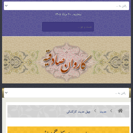
سه‌شنبه , 20 مرداد 1405
حدیث
چهل حدیث کارگشائی