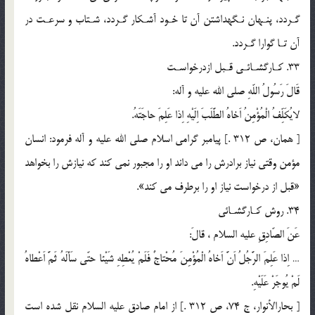
گـردد، پنـهان نـگهداشتن آن تا خـود آشـكار گـردد، شـتاب و سرعـت در
آن تـا گوارا گـردد.
33. كـارگشـائـى قـبل ازدرخواسـت
قَالَ رَسُولُ اللّهِ صلي الله عليه و آله:
لايُكَلِّفُ الْمُؤْمِنُ اَخاهُ الطَّلَبَ اِلَيْهِ اِذا عَلِمَ حاجَتَهُ.
[ همان، ص 312 .] پيامبر گرامى اسلام صلي الله عليه و آله فرمود: انسان
مؤمن وقتى نياز برادرش را مى داند او را مجبور نمى كند كه نيازش را بخواهد
«قبل از درخواست نياز او را برطرف مى كند».
34. روش كـارگشـائى
عَنَ الصّادِقِ عليه السلام ، قالَ:
… اِذا عَلِمَ الرَّجُلُ اَنَّ اَخاهُ الْمُؤْمِنَ مُحْتاجٌ فَلَمْ يُعْطِهِ شَيْئا حتّى سَأَلَهُ ثَمَّ اَعْطاهُ
لَمْ يُوجَرْ عَلَيْهِ.
[ بحارالأنوار، ج 74، ص 312 .] از امام صادق عليه السلام نقل شده است