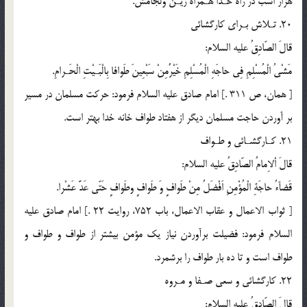
هزار اسب در راه خـدا هـمراه زيـن ولجامش.
20. تـلاش بـراى كارگشائى
قالَ الصّادِقُ عليه السلام:
مَشْىُ الْمُسْلِمِ فِى حاجَهِ الْمُسْلِمِ خَيْرٌمِنْ سَبْعِينَ طَوافا بِالْبَـيْتِ الْحَـرامِ.
[ همان، ص 311 .] امام صادق عليه السلام فرمود: حركت مسلمان در مسير
بر آوردن حاجت مسلمان ديگر از هفتاد طواف خانه خدا بهتر است.
21. كـارگشـائى و طـواف
قالَ اْلاِمامُ الصّادِقُ عليه السلام:
قَضآءُ حاجَةِ الْمُؤْمِنِ اَفْضَلُ مِنْ طَوافٍ وَ طَوافٍ وطَوافٍ حَتّى عَدَّ عَشْرا.
[ ثواب الاعمال و عقاب الاعمال، باب 752، روايت 22 .] امام صادق عليه
السلام فرمود: فضيلت برآوردن نياز يك مؤمن بيشتر از طواف و طواف و
طواف است و تا ده بار طواف را برشمرد.
22. كارگشائى و سعى‌ صـفا و مـروه
قالَ الصّادِقُ عليه السلام: