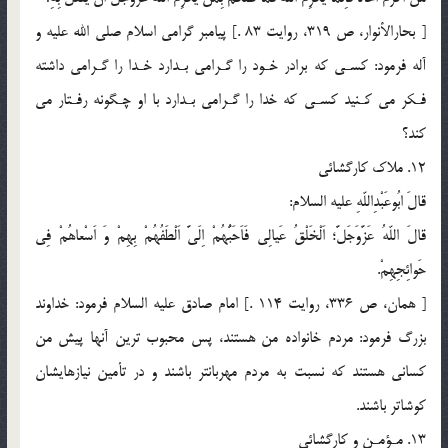
[ بحارالأنوار، ص 319، روايت 83 .] پيامبر گرامى اسلام صلى الله عليه و
آله فرمود: كسـى كه برادر خـود را گـرامى بـدارد خـدا را گـرامى داشته
فـكر مى كـنيد كسـى كه خدا را گـرامى بـدارد با او چـگونه رفـتار مى
كند؟
12. ملاك كارگشائى
قالَ ابُوعَبْدِاللّهِ عليه السلام:
قالَ اللّهُ عَزَّوَجَلَّ؛ اَلْخَلْقُ عَيالِى فَاَحَبُّهُمْ اِلَىَّ اَلْطَفُهُمْ بِهِمْ وَ اَسْعاهُمْ فِى
حَوائِجِهِمْ.
[ همان، ص 336، روايت 114 .] امام صادق عليه السلام فرمود: خداوند
بزرگ فرمود: مردم خانواده من هستند، پس محبوب ترين آنها پيش من
كسانى هستند كه نسبت به مردم مهربانتر باشند و در تأمين نيازهايشان
كوشاتر باشند.
13. مـؤمـن و كارگشائى