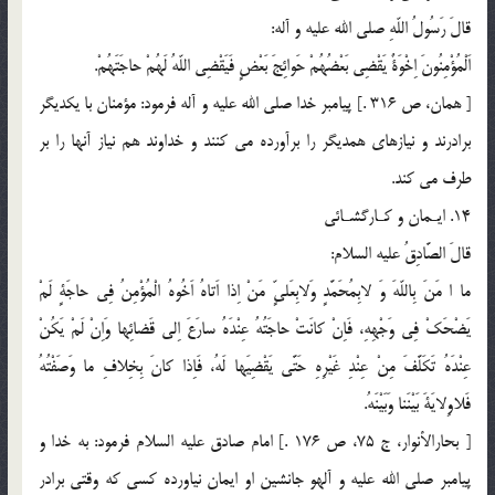
قالَ رَسُولُ اللّهِ صلي الله عليه و آله:
اَلْمُؤْمِنُونَ اِخْوَةٌ يَقْضِى بَعْضُهُمْ حَوائِجَ بَعْضٍ فَيَقْضِى اللّهُ لَهُمْ حاجَتَهُمْ.
[ همان، ص 316 .] پيامبر خدا صلى الله عليه و آله فرمود: مؤمنان با يكديگر
برادرند و نيازهاى همديگر را برآورده مى كنند و خداوند هم نياز آنها را بر
طرف مى كند.
14. ايـمان و كـارگشـائى
قالَ الصَّادِقُ عليه السلام:
ما ا مَنَ بِاللّهَ وَ لابِمُحَمَّدٍ وَلابِعَلىٍّ مَنْ اِذا اَتاهُ اَخُوهُ الْمُؤْمِنُ فِى حاجَةٍ لَمْ
يَضْحَكْ فِى وَجْهِهِ، فَاِنْ كانَتْ حاجَتُهُ عِنْدَهُ سارَعَ اِلى قَضائِها وَاِنْ لَمْ يَكُنْ
عِنْدَهُ تَكَلَّفَ مِنْ عِنْدِ غَيْرِهِ حَتَّى يَقْضِيَها لَهُ، فَاِذا كانَ بِخِلافِ ما وَصَفْتُهُ
فَلاوِلايَةَ بَيْنَنا وَبَيْنَهُ.
[ بحارالأنوار، ج 75، ص 176 .] امام صادق عليه السلام فرمود: به خدا و
پيامبر صلي الله عليه و آلهو جانشين او ايمان نياورده كسى كه وقتى برادر