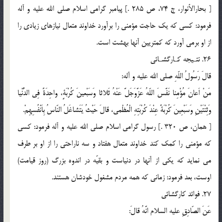
[ بحارالأنوار، ج 74، ص 285 .] پيامبر گرامى اسلام صلي الله عليه و آله
فرمود: كسى كه يك حاجت مؤمنى را برآورد خداوند متعال نيازهاى زيادى را
از او برمى آورد كه كمتريين آنها بهشت است.
26. نتـيجه كـارگشـائى
قالَ رَسُولُ اللّهِ صلي الله عليه و آله:
مَنْ اَعانَ مُؤْمِنا نَفَّسَ اللّهُ عَزَّوَجَلَّ عَنْهُ ثَلاثا وَسَبْعينَ كُرْبَةٍ، واحِدَةً فِى الدُّنْيا
وَثِنْتَيْنِ وَسَبْعِينَ كُرْبَةً عِنْدَ كُرْبَتِهِ الْعُظْمى، قالَ حَيْثُ يَتَشاغَلُ النّاسُ بِاَنْفُسِهِمْ.
[ همان، ص 320 .] رسول گرامى اسلام صلي الله عليه و آله فرمود: كسى
كه مؤمنى را كمك كند خداوند متعال هفتاد و سه ناراحتى را از او بر طرف
مى نمايد كه يكى از آنها در دنياست و بقيّه در اندوه بزرگ (روز قيامت)
اوست، بعد فرمود: زمانى كه همه مردم مشغول خودشان هستند.
27. فوائد كارگشائى
عَنَ الصّادِقِ عليه السلام انَّهُ قالَ: