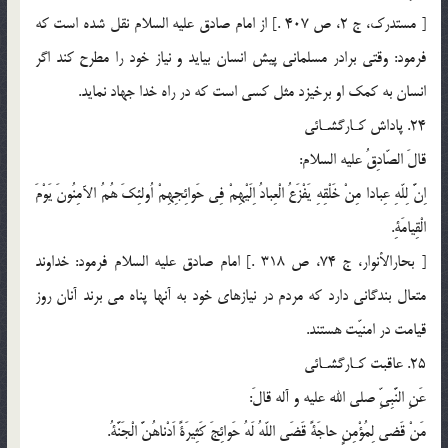
[ مستدرك، ج 2، ص 407 .] از امام صادق عليه السلام نقل شده است كه
فرمود: وقتى برادر مسلمانى پيش انسان بيايد و نياز خود را مطرح كند اگر
انسان به كمك او برخيزد مثل كسى است كه در راه خدا جهاد نمايد.
24. پاداش كـارگشـائى
قالَ الصّادِقُ عليه السلام:
اِنَّ لِلّهِ عِبادا مِنْ خَلْقِهِ يَفْزَعُ الْعِبادُ اِلَيْهِمْ فِى حَوائِجِهِمْ اُولئِكَ هُمُ الآمِنُونَ يَوْمَ
الْقِيامَةِ.
[ بحارالأنوار، ج 74، ص 318 .] امام صادق عليه السلام فرمود: خداوند
متعال بندگانى دارد كه مردم در نيازهاى خود به آنها پناه مى برند آنان روز
قيامت در امنيّت هستند.
25. عاقبت كـارگشـائى
عَنِ النَّبِىِّ صلي الله عليه و آله قالَ:
مَنْ قَضى لِمُؤْمِنٍ حاجَةً قَضَى اللّهُ لَهُ حَوائِجَ كَثِيرَةً اَدْناهُنَّ الْجَنَّةُ.