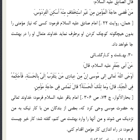
قالَ الصّادِقُ عليه السلام:
مَنْ قَضى حاجَةَ الْمُؤْمِنِ مِنْ غَيْرِ اسْتِخْفافٍ مِنْهُ اُسْكِنَ الْفِرْدَوْسَ.
[ همان، روايت 22 .] امام صادق عليه السلام فرمود: كسى كه نياز مؤمنى را
بدون هيچگونه كوچك كردن او برطرف نمايد خداوند متعال او را در بهشت
جا خواهد داد.
30. بهـشت و كـارگشـائى
عَنْ اَبى جَعْفَرٍ عليه السلام، قالَ:
اَوْحَى اللّهُ تَعالى اِلى مُوسى اِنَّ مِنْ عِبادِى مَنْ يَتَقَرَّبُ اِلَىَّ بِالْحَسَنَةِ، فَاُحَكِّمُهُ
فِى الْجَنِّةِ، قالَ: وَما تِلْكَ الْحَسَنَةُ؟ قالَ تَمْشى فِى حاجَةِ مَؤْمِنٍ.
[ بحارالأنوار، ج 74، ص 306 .] امام باقر عليه السلام فرمود: خداوند تعالى
به حضرت موسى وحى كرد كه، بعضى از بندگان من با كار نيك به من
نزديك مى شوند و من آنها را وارد بهشت مى كنم، گفته شد: كار خير چيست
فرمود: در راه اندازى كار مؤمن اقدام كنى.
31. تـلاش بـراى كارگشائى