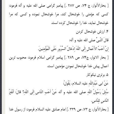
[ بحارالأنوار، ج 74، ص 287 .] پيامبر گرامى صلى الله عليه و آله فرمود:
كسى كه مؤمنى را خوشحال كند، مرا خوشحال نموده و كسى كه مرا
خوشحال نمايد، خدا را خوشحال كرده است.
4. ارزش خوشحال كردن
قالَ النَّبىُّ صلي الله عليه و آله:
اِنَّ اَحَبَّ الاَْعْمالِ اِلَى اللّهَ اِدْخالُ السُّرُورِ عَلَى الْمُؤْمِنينَ.
[ بحار الانوار، ج74، ص 289 .] پيامبر گرامى اسلام فرمود: محبوب ترين
اعمال پيش خدا خوشحال نمودن مؤمنين است.
5. برترى نيكوكار
عَنْ ابى عَبْدِاللّهِ عليه السلام، يَقُولُ:
سُئِلَ رَسُولُ اللّهِ صلي الله عليه و آله عَنْ اَحَبِ النّاسِ اِلَى اللّهِ؟ قالَ: اَنْفَعُ
النّاسِ للِنّاسِ.
[ بحارالأنوار، ج 73، ص 339 .] امام صادق عليه السلام فرمود: از رسول خدا