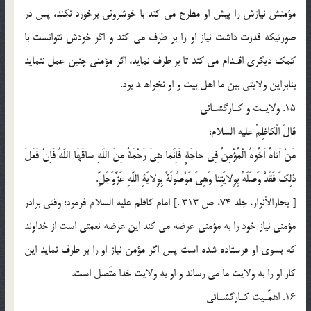
مؤمنش نيازش را پيش او مطرح مى كند با خوشروئى برخورد نكند، پس در
صورتيكه قدرت داشت نياز او را بر طرف مى كند و اگر خودش نتوانست با
كمك ديگرى اقـدام مى كند تا بر طرف نمايد، اگر مؤمنى چنين عمل ننمايد
بنابراين ولايتى بين ما اهل بيت و او نخواهـد بود.
15. ولايـت و كـارگشـائى
قالَ الْكاظِمُ عليه السلام:
مَنْ اَتاهُ اَخُوهُ الْمُؤْمِنُ فِى حاجَةٍ فَاِنَّما هِىَ رَحْمَةٌ مِنَ اللّهِ ساقَهَا اللّهُ فَاِنْ فَعَلَ
ذلِكَ فَقَدْ وَصَلَهُ بِوِلايَتِنا وَهِىَ مَوْصُولَةٌ بِوِلايَةِ اللّهِ عَزَّوَجَلِّ.
[ بحارالأنوار، جلد 74، ص 313 .] امام كاظم عليه السلام فرمود: وقتى برادر
مؤمنى نياز خود را به مؤمنى عرضه مى كند اين عرضه نعمتى است از خداوند
كه بسوى او فرستاده شده است پس اگر مؤمن نياز او را بر طرف نمايد اين
كار او را به ولايت ما مى رساند و او به ولايت خدا متّصل است.
16. اهمّـيت كـارگشـائى