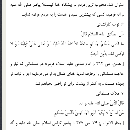
سئوال شد، محبوب ترين مردم در پيشگاه خدا كيست؟ پيامبر صلي الله عليه
و آله فرمود: كسى كه بيشترين سود و خدمت را به مردم عرضه نمايد.
6. ثواب كارگشائى
عَنِ الصّادِقِ عليه السلام قالَ:
ما قَضى مُسْلِمٌ لِمُسْلِمٍ حاجَةً اِلاّناداهُ اللّهُ تَبارَكَ وَ تَعالى عَلَىَّ ثَوابُكَ وَ لا
اَرْضى لَكَ بِدُونِ الْجَنَّةِ.
[ همان، ص 312 .] امام صادق عليه السلام فرمود: هر مسلمانى كه نياز و
حاجت مسلمانى را برطرف نمايد خداى متعال به او مى فرمايد: اجر و ثواب تو
بعهده منست و به كمتر از بهشت براى تو راضى نخواهم شد.
7. ملاك مسلمانى
قالَ النَّبىُ صلي الله عليه و آله:
مَنْ اَصْبَحَ لايَهْتَمُّ بِاُمُورِ الْمُسْلِمينَ فَلَيْسَ بِمُسْلِمٍ.
[ بحار الانوار، ج 74، ص 337 .] پيامبر گرامى اسلام صلى الله عليه و آله