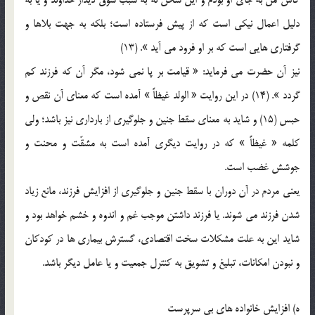
کاش من به جاي او بودم و اين سخن نه به سبب شوق ديدار خداوند و يا به
دليل اعمال نيکي است که از پيش فرستاده است؛ بلکه به جهت بلاها و
گرفتاري هايي است که بر او فرود مي آيد ». (13)
نيز آن حضرت مي فرمايد: « قيامت بر پا نمي شود، مگر آن که فرزند کم
گردد ». (14) در اين روايت « الولد غيظاً » آمده است که معناي آن نقص و
حبس (15) و شايد به معناي سقط جنين و جلوگيري از بارداري نيز باشد؛ ولي
کلمه « غيظاً » که در روايت ديگري آمده است به مشقّت و محنت و
جوشش غضب است.
يعني مردم در آن دوران با سقط جنين و جلوگيري از افزايش فرزند، مانع زياد
شدن فرزند مي شوند. يا فرزند داشتن موجب غم و اندوه و خشم خواهد بود و
شايد اين به علت مشکلات سخت اقتصادي، گسترش بيماري ها در کودکان
و نبودن امکانات، تبليغ و تشويق به کنترل جمعيت و يا عامل ديگر باشد.
ه) افزايش خانواده هاي بي سرپرست