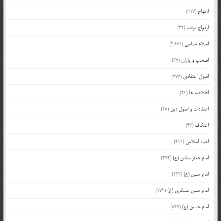
ازدواج
(117)
ازدواج موقت
(32)
اسلام شناسی
(2,661)
اصحاب و یاران
(37)
اصول اعتقادی
(777)
اطلاعیه ها
(26)
اعتقادات و اصول دین
(28)
اعتکاف
(43)
اعیاد اسلامی
(211)
امام جعفر صادق (ع)
(372)
امام حسن (ع)
(233)
امام حسن عسکری (ع)
(172)
امام حسین (ع)
(847)