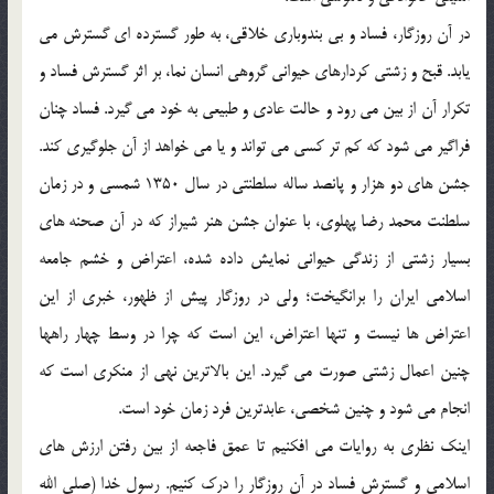
در آن روزگار، فساد و بي بندوباري خلاقي، به طور گسترده اي گسترش مي
يابد. قبح و زشتي کردارهاي حيواني گروهي انسان نما، بر اثر گسترش فساد و
تکرار آن از بين مي رود و حالت عادي و طبيعي به خود مي گيرد. فساد چنان
فراگير مي شود که کم تر کسي مي تواند و يا مي خواهد از آن جلوگيري کند.
جشن هاي دو هزار و پانصد ساله سلطنتي در سال 1350 شمسي و در زمان
سلطنت محمد رضا پهلوي، با عنوان جشن هنر شيراز که در آن صحنه هاي
بسيار زشتي از زندگي حيواني نمايش داده شده، اعتراض و خشم جامعه
اسلامي ايران را برانگيخت؛ ولي در روزگار پيش از ظهور، خبري از اين
اعتراض ها نيست و تنها اعتراض، اين است که چرا در وسط چهار راهها
چنين اعمال زشتي صورت مي گيرد. اين بالاترين نهي از منکري است که
انجام مي شود و چنين شخصي، عابدترين فرد زمان خود است.
اينک نظري به روايات مي افکنيم تا عمق فاجعه از بين رفتن ارزش هاي
اسلامي و گسترش فساد در آن روزگار را درک کنيم. رسول خدا (صلي الله