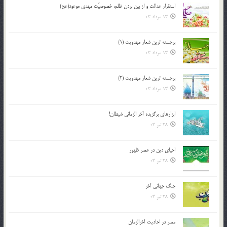
استقرار عدالت و از بين بردن ظلم، خصوصيّت مهدي موعود(عج)
13 مرداد 03
برجسته ترين شعار مهدويت (1)
13 مرداد 03
برجسته ترين شعار مهدويت (2)
13 مرداد 03
ابزارهاي برگزيده آخر الزماني شيطان!
28 تیر 03
احياي دين در عصر ظهور
28 تیر 03
جنگ جهاني آخر
28 تیر 03
مصر در احادیث آخرالزمان