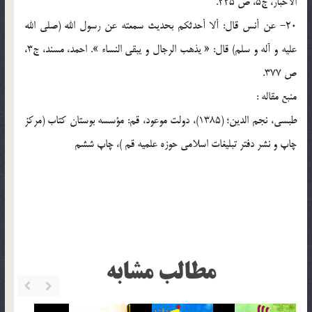
الاخبار، ج5، ص 225.
20- عن أنس قال: ألا أحدثکم بحديث سمعته عن رسول الله (صلي الله
عليه و آله و سلم) قال: « يذهب الرجال و يبقي النساء ». احمد، مسند، ج3،
ص 377.
منبع مقاله :
طبسي، نجم الدين؛ (1385)، دولت موعود، قم: مؤسسه بوستان کتاب (مرکز
چاپ و نشر دفتر تبليغات اسلامي حوزه علميه قم )، چاپ ششم
مطالب مشابه