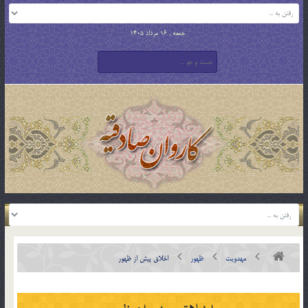
جمعه , 16 مرداد 1405
مهدویت
ظهور
اخلاق پيش از ظهور