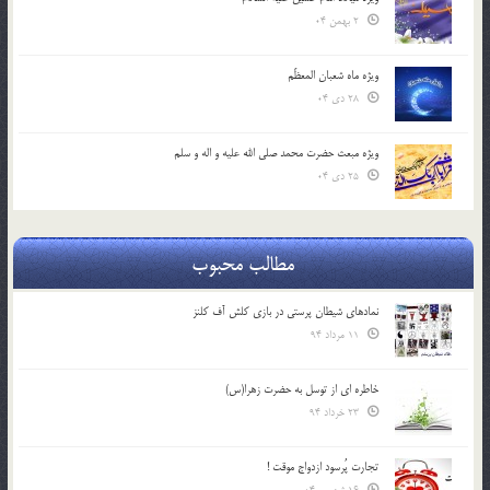
2 بهمن 04
ویژه ماه شعبان المعظّم
28 دی 04
ویژه مبعث حضرت محمد صلی الله علیه و اله و سلم
25 دی 04
مطالب محبوب
نمادهای شیطان پرستی در بازی کلش آف کلنز
11 مرداد 94
خاطره ای از توسل به حضرت زهرا(س)
23 خرداد 94
تجارت پُرسود ازدواج موقت !