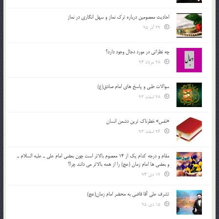
احادیث معصومین درباره ترک نماز و سهل انگاری در نماز
29 آذر 95
چه نظراتی در مورد دجال وجود دارد؟
28 مرداد 94
سوالات طبی و پاسخ های امام صادق(ع)
28 اسفند 93
«نفس» خطرناک ترین دشمن انسان
26 اسفند 93
مقام و درجه كدام يك از 14 معصوم بالاتر است چون بعضي امام علي ـ عليه السلام ـ
و بعضي ها امام زمان (عج) را از همه بالاتر مي دانند چرا؟
12 دی 94
تشرف علي آقا قاضي به محضر امام زمان(عج)
15 دی 95