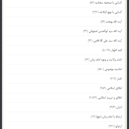
آشنایی با صحیفه سجادیه
(56)
آشنایی با نهج البلاغه
(392)
آیت الله بهجت
(54)
آیت الله سید ابوالحسن اصفهانی
(43)
آیت الله سید علی آقا قاضی
(42)
ائمه اطهار
(5,038)
اثبات ولایت و وجود امام زمان
(73)
احادیث موضوعی
(550)
اخبار
(717)
اخلاق اسلامی
(956)
اخلاق و تربیت اسلامی
(2,836)
ادیان
(474)
ارتباط با امام زمان (عج)
(14)
ازدواج
(371)