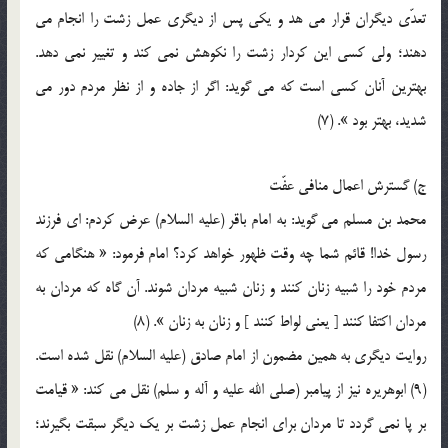
تعدّي ديگران قرار مي هد و يکي پس از ديگري عمل زشت را انجام مي
دهند؛ ولي کسي اين کردار زشت را نکوهش نمي کند و تغيير نمي دهد.
بهترين آنان کسي است که مي گويد: اگر از جاده و از نظر مردم دور مي
شديد، بهتر بود ». (7)
ج) گسترش اعمال منافي عفّت
محمد بن مسلم مي گويد: به امام باقر (عليه السلام) عرض کردم: اي فرزند
رسول خدا! قائم شما چه وقت ظهور خواهد کرد؟ امام فرمود: « هنگامي که
مردم خود را شبيه زنان کنند و زنان شبيه مردان شوند. آن گاه که مردان به
مردان اکتفا کنند [ يعني لواط کنند ] و زنان به زنان ». (8)
روايت ديگري به همين مضمون از امام صادق (عليه السلام) نقل شده است.
(9) ابوهريره نيز از پيامبر (صلي الله عليه و آله و سلم) نقل مي کند: « قيامت
بر پا نمي گردد تا مردان براي انجام عمل زشت بر يک ديگر سبقت بگيرند؛