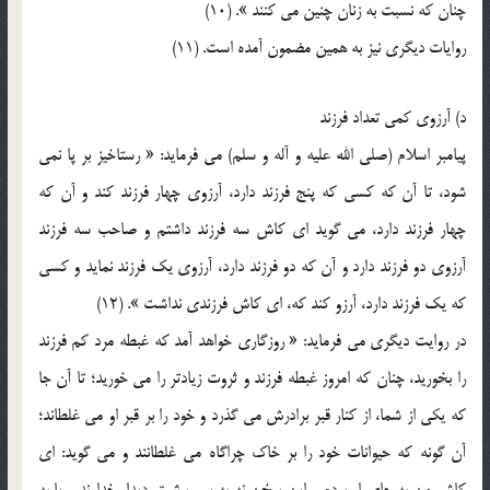
چنان که نسبت به زنان چنين مي کنند ». (10)
روايات ديگري نيز به همين مضمون آمده است. (11)
د) آرزوي کمي تعداد فرزند
پيامبر اسلام (صلي الله عليه و آله و سلم) مي فرمايد: « رستاخيز بر پا نمي
شود، تا آن که کسي که پنج فرزند دارد، آرزوي چهار فرزند کند و آن که
چهار فرزند دارد، مي گويد اي کاش سه فرزند داشتم و صاحب سه فرزند
آرزوي دو فرزند دارد و آن که دو فرزند دارد، آرزوي يک فرزند نمايد و کسي
که يک فرزند دارد، آرزو کند که، اي کاش فرزندي نداشت ». (12)
در روايت ديگري مي فرمايد: « روزگاري خواهد آمد که غبطه مرد کم فرزند
را بخوريد، چنان که امروز غبطه فرزند و ثروت زيادتر را مي خوريد؛ تا آن جا
که يکي از شما، از کنار قبر برادرش مي گذرد و خود را بر قبر او مي غلطاند؛
آن گونه که حيوانات خود را بر خاک چراگاه مي غلطانند و مي گويد: اي