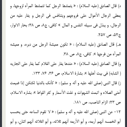
د) قال الصادق (عليه السلام) : « يتمشط الرجل کما تتمشط المرأه لزوجها، و
يعطي الرجال الأموال علي فروجهم ويتنافس في الرجل و يغار عليه من
الرجال، و يبذل في سبيله النفس و المال » کافي، ج8، ص 38؛ بحار الانوار،
ج52، ص 257.
هـ) قال الصادق (عليه السلام) : « تکون معيشة الرجل من دبره، و معيشه
المرأه من فرجها ». کافي، ج8، ص 38.
و) قال الصادق (عليه السلام) : « عندها يغار علي الغلام کما يغار علي الجاريه
( الشابه) في بيت أهلها ». بشارة الاسلام، ص 36، 76، 133.
ز) قال النبي (صلي الله عليه و آله و سلم) : « کأنک بالدنيا لکتکن إذا ضيعت
أمتي الصلاه و اتبعت الشهوات و غلت الأسعار و کثر اللواط ». بشاره الاسلام،
ص 23؛ الزام الناصب، ص 181.
12- عن النبي (صلي الله عليه و آله و سلم) : « لا تقوم الساعه حتي يحسب
أبو الخمسه أنهم أربعه، و أبو الأربعه أنهم ثلاثه، و أبو الثلاثه أنهم اثنان، و أبو