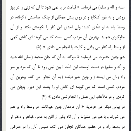
عليه و آله و سلم) مي فرمايد: « قيامت بر پا نمي شود تا آن که زني را در روز
روشن و به طور آشکار( و در روي پيش همگان از چنگ صاحبش ) گرفته، در
وسط راه به او تعّدي کنند؛ ولي احدي اين کار را نکوهش نکند و از آن
جلوگيري ننمايد. بهترين آن مردم، کسي است که مي گويد: اي کاش کمي
از وسط راه کنار مي رفتي و کارت را انجام مي دادي ». (5)
هم چنين حضرت مي فرمايد: « سوگند به آن که جان محمد (صلي الله عليه
و آله و سلم) در دست اوست، اين امّت ازبين نمي رود تا آن که مرد بر سر
راه زنان مي ايستد ( و چون شير درنده ) به آن تجاوز مي کند. بهترين آن
مردم، کسي است که مي گويد: اي کاش او را پشت اين ديوار پنهان مي
کردي و در ملأعام، اين عمل را انجام نمي دادي ». (6)
در بياني ديگر مي فرمايد: « آن مردمان چون حيوانات، در وسط راه بر هم
مي شورند و با هم مي ستيزند و آن گاه يکي از آنان به مادر، خواهر و دختر او
در وسط راه و در حضور همگان تجاوز مي کند، سپس آنان را در معرض