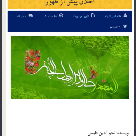
اخلاق پيش از ظهور
خادم اهل البیت
ظهور
,
مهدویت
25 مرداد 02
0 دیدگاه
528بازدید
نويسنده: نجم الدين طبسي