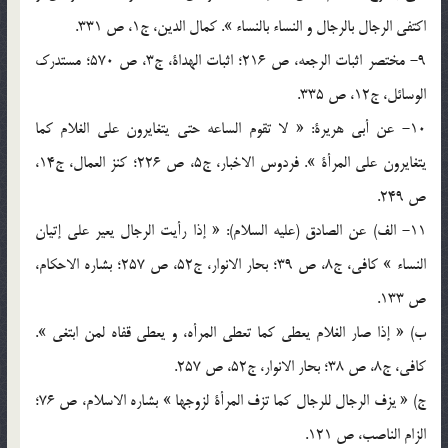
اکتفي الرجال بالرجال و النساء بالنساء ». کمال الدين، ج1، ص 331.
9- مختصر اثبات الرجعه، ص 216؛ اثبات الهداة، ج3، ص 570؛ مستدرک
الوسائل، ج12، ص 335.
10- عن أبي هريرة: « لا تقوم الساعه حتي يتغايرون علي الغلام کما
يتغايرون علي المرأة ». فردوس الاخبار، ج5، ص 226؛ کنز العمال، ج14،
ص 249.
11- الف) عن الصادق (عليه السلام): « إذا رأيت الرجال يعير علي إتيان
النساء » کافي، ج8، ص 39؛ بحار الانوار، ج52، ص 257؛ بشاره الاحکام،
ص 133.
ب) « إذا صار الغلام يعطي کما تعطي المرأه، و يعطي قفاه لمن ابتغي ».
کافي، ج8، ص 38؛ بحار الانوار، ج52، ص 257.
ج) « يزف الرجال للرجال کما تزف المرأة لزوجها » بشاره الاسلام، ص 76؛
الزام الناصب، ص 121.