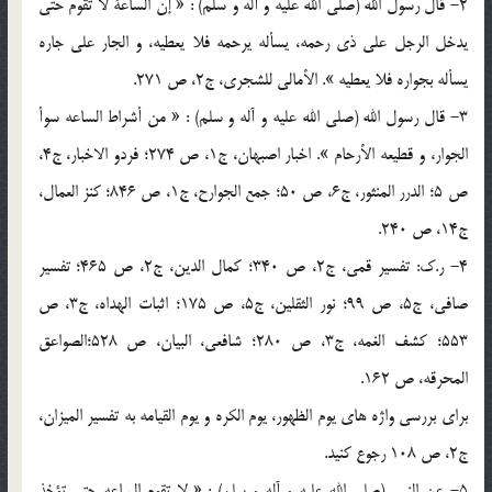
2- قال رسول الله (صلي الله عليه و آله و سلم) : « إن الساعة لا تقوم حتي
يدخل الرجل علي ذي رحمه، يسأله يرحمه فلا يعطيه، و الجار علي جاره
يسأله بجواره فلا يعطيه ». الأمالي للشجري، ج2، ص 271.
3- قال رسول الله (صلي الله عليه و آله و سلم) : « من أشراط الساعه سوأ
الجوار، و قطيعه الأرحام ». اخبار اصبهان، ج1، ص 274؛ فردو الاخبار، ج4،
ص 5؛ الدرر المنثور، ج6، ص 50؛ جمع الجوارح، ج1، ص 846؛ کنز العمال،
ج14، ص 240.
4- ر.ک: تفسير قمي، ج2، ص 340؛ کمال الدين، ج2، ص 465؛ تفسير
صافي، ج5، ص 99؛ نور الثقلين، ج5، ص 175؛ اثبات الهداه، ج3، ص
553؛ کشف الغمه، ج3، ص 280؛ شافعي، البيان، ص 528؛الصواعق
المحرقه، ص 162.
براي بررسي واژه هاي يوم الظهور، يوم الکره و يوم القيامه به تفسير الميزان،
ج2، ص 108 رجوع کنيد.
5- عن النبي (صلي الله عليه و آله و سلم) : « لا تقوم الساعه حتي تؤخذ