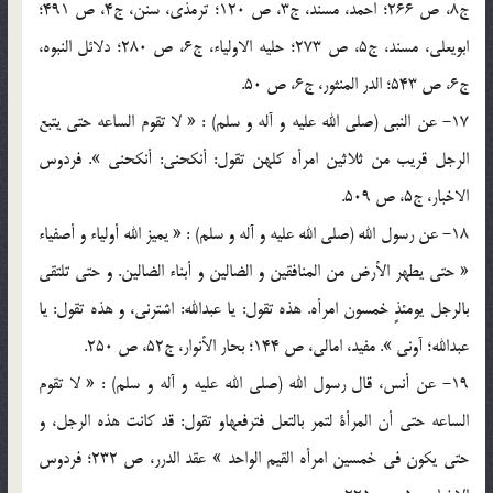
ج8، ص 266؛ احمد، مسند، ج3، ص 120؛ ترمذي، سنن، ج4، ص 491؛
ابويعلي، مسند، ج5، ص 273؛ حليه الاولياء، ج6، ص 280؛ دلائل النبوه،
ج6، ص 543؛ الدر المنثور، ج6، ص 50.
17- عن النبي (صلي الله عليه و آله و سلم) : « لا تقوم الساعه حتي يتبع
الرجل قريب من ثلاثين امرأه کلهن تقول: أنکحني: أنکحني ». فردوس
الاخبار، ج5، ص 509.
18- عن رسول الله (صلي الله عليه و آله و سلم) : « يميز الله أولياء و أصفياء
« حتي يطهر الأرض من المنافقين و الضالين و أبناء الضالين. و حتي تلتقي
بالرجل يومئذٍ خمسون امرأه. هذه تقول: يا عبدالله: اشترني، و هذه تقول: يا
عبدالله؛ آوني ». مفيد، امالي، ص 144؛ بحار الأنوار، ج52، ص 250.
19- عن أنس، قال رسول الله (صلي الله عليه و آله و سلم) : « لا تقوم
الساعه حتي أن المرأة لتمر بالتعل فترفعهاو تقول: قد کانت هذه الرجل، و
حتي يکون في خمسين امرأه القيم الواحد » عقد الدرر، ص 232؛ فردوس