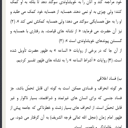
خود مراجعه کند و آنان را به خويشاوندي سوگند دهد تا بلکه به او کمک
کنند؛ ولي چيزي به او نمي دهند. همسايه از همسايه خود کمک مي طلبد و
او را به حقّ همسايگي سوگند مي دهد؛ ولي همسايه کمکش نمي کند ». (2)
نيز آن حضرت مي فرمايد: « از نشانه هاي قيامت، بد رفتاري با همسايه و
گسستن پيوندهاي خويشاوندي است ». (3)
از آن جا که در برخي از روايات « الساعه » به ظهور حضرت تأويل شده
است، (4) روايات « اَشراط الساعه » را به نشانه هاي ظهور تفسير کرديم.
ب) فساد اخلاقي
هر گونه انحراف و فسادي ممکن است به گونه اي قابل تحمّل باشد، جز
فساد جنسي که براي انسان هاي غيرتمند و شرافتمند، بسيار ناگوار و غير
قابل تحمّل است. از انحراف هاي بسيار زشت و خطرناکي که جامعه پيش از
ظهور امام زمان (عجل الله تعالي فرجه الشريف) به آن گرفتار مي شود، بي
امنيتي خانوادگي و ناموسي است.