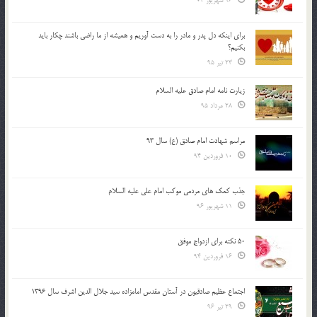
16 شهریور 04
براي اينكه دل پدر و مادر را به دست آوريم و هميشه از ما راضي باشند چكار بايد
بكنيم؟
23 تیر 95
زیارت نامه امام صادق علیه السلام
28 مرداد 95
مراسم شهادت امام صادق (ع) سال 93
10 فروردین 94
جذب کمک های مردمی موکب امام علی علیه السلام
11 شهریور 96
50 نکته برای ازدواج موفق
16 فروردین 94
اجتماع عظیم صادقیون در آستان مقدس امامزاده سید جلال الدین اشرف سال 1396
29 تیر 96