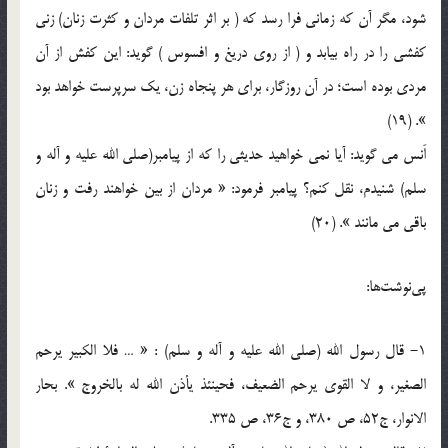
شود، مگر آن که زماني فرا رسد که ( بر اثر تلفات مردان و کثرت زنان) زني
کفشي را در راه بيابد و ( از روي دريغ و افسوس ) گويد: اين کفش از آن
مردي بوده است؛ در آن روزگار، براي هر پنجاه زن، يک سرپرست خواهد بود
». (19)
اَنس مي گويد: آيا نمي خواهيد حديثي را که از پيامبر(صلي الله عليه و آله و
سلم) شنيدم، نقل کنم؟ پيامبر فرمود: « مردان از بين خواهند رفت و زنان
باقي مي مانند ». (20)
پي‌نوشت‌ها:
1- قال رسول الله (صلي الله عليه و آله و سلم) : « … فلا الکبير يرحم
الصغير، و لا القوي يرحم الضعيف، فحينئذ يأذن الله له بالخروج ». بحار
الانوار، ج52، ص 380، و ج36، ص 335.