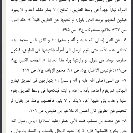
المرأه نهاراً جهاراً في وسط الطريق ( تنکح ) لا ينکر ذلک أحد و لا يغبره.
فيکون أمثلهم يومئذ الذي يقول: لو نحيتها عن الطريق قليلاً ». عقد الدرر،
ص 333؛ حاکم، مستدرک، ج4، ص 495.
6- عن النبي (صلي الله عليه و آله و سلم) : « و الذي نفس محمد بيده:
لاتفني هذه الأمه حتي يقوم الرجل إلي أمرأه فيفترشها في الطريق، فيکون
خيارهم يومئذ من يقول: لو واريتها وراء هذا الحائط ». المعجم الکبير، ج9،
ص119؛ فردوس الاخبار، ج5، ص 91؛ مجمع الزوائد، ج7، ص 217.
7- عن النبي (صلي الله عليه و آله و سلم) : « يتهارجون في الطريق تهارج
البهائم، ثم يقوم أحدهم بأمه و أخته و اينته فينکحها في وسط الطريق، يقوم
عنها واحد و ينزو عليها آخر، لاينکر و لا يغير، فأفضلهم يومئذ من يقول: لو
تنحيتم عن الطريق کان أحسن ». ملاحم ابن طاوس، ص 101.
8- عن محمد بن مسلم، قلت لأبي جعفر (عليه السلام) : يابن رسول الله:
متي يخرج قائمکم؟ قال: « إذا تشبه الرجال بالنساء، و النساء بالرجال و