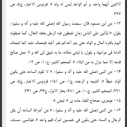
الاثنين أنهما واحد، و أبو الواحد ليس له ولد ». فردوس الاخبار، ج5، ص
227.
13- عن ابن مسعود قال: سمعت رسول الله (صلي الله عليه و آله و سلم) :
يقول: « ليأتين علي الناس زمان تغبطون فيه الرجل بخفه الحال، کما تعبطونه
اليوم بکثره المال و الولد حتي يمر أحدکم بقبر أخيه فيتمعک عليه کما تتمعک
الدابة في مراعها، و يقول: يا ليتني مکانه، ما به شوق إلي الله و لا عمل صالح
قدمه إلا مما ينزل به من البلاء ». المعجم الکبير، ج10، ص 12.
14- عن النبي (صلي الله عليه و آله و سلم) : « لا تقوم الساعه حتي يکون
الولد غيظاً ». الشيعه و الرجعه، ج1، ص 151؛ فردوس الاخبار، ج5، ص
221؛ المعجم الکبير، ج10، ص 281؛ بحار الانوار، ج34، ص 241.
15- جوهري، صحاح اللغة، ماده ي « غيض ».
16- عن النبي (صلي الله عليه و آله و سلم) : « من أشراط الساعه أن يقل
الرجال و النساء حتي يکون في خمسين امرأه قيم واحد ». طيالسي، مسنتد،