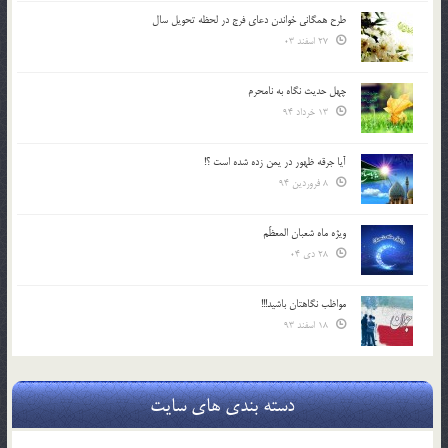
طرح همگانی خواندن دعای فرج در لحظه تحویل سال
27 اسفند 03
چهل حدیث نگاه به نامحرم
13 خرداد 94
آیا جرقه ظهور در یمن زده شده است ؟!
8 فروردین 94
ویژه ماه شعبان المعظّم
28 دی 04
مواظب نگاهتان باشید!!!
18 اسفند 93
دسته بندی های سایت