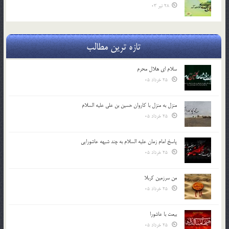
28 تیر 03
تازه ترین مطالب
سلام ای هلال محرم
25 خرداد 05
منزل به منزل با کاروان حسین بن علی علیه السلام
25 خرداد 05
پاسخ امام زمان علیه السلام به چند شبهه عاشورایی
25 خرداد 05
من سرزمین کربلا
25 خرداد 05
بیعت با عاشورا
25 خرداد 05