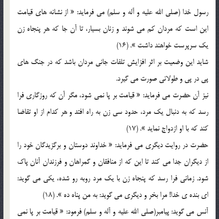
رسول خدا (صلي الله عليه و آله و سلم) مي فرمايد: « از نشانه هاي قيامت
اين است که مردان کم مي شوند و زنان بسيار، تا آن جا که هر پنجاه زن
يک سرپرست خواهند داشت ». (16)
شايد اين وضعيت بر اثر افزايش تلفات جاني مردان باشد که در جنگ هاي
پي در پي و طولاني صورت مي گيرد.
نيز آن حضرت مي فرمايد: « قيامت بر پا نمي شود، مگر آن که روزگاري فرا
رسد که به دنبال يک مرد، حدود سي زن به راه افتد و هر کدام از او تقاضا
کند که با او ازدواج نمايد ». (17)
حضرت در روايت ديگري مي فرمايد: « خداوند دوستان و برگزيدگان خود را
از ديگران جدا مي کند تا اين که از منافقان و گمراهان و فرزندان آنان پاک
شود. زماني فرا رسد که پنجاه زن با يک مرد روبه رو شده، يکي مي گويد:
اي بنده ي خدا! مرا بخر و ديگري مي گويد: به من پناه ده ». (18)
آنس مي گويد: پيامبر(صلي الله عليه و آله و سلم) فرمود: « قيامت بر پا نمي