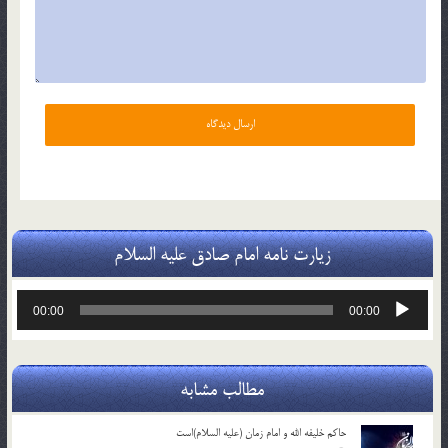
زیارت نامه امام صادق علیه السلام
پخش‌کننده
00:00
00:00
صوت
مطالب مشابه
حاکم خليفه الله و امام زمان (علیه السلام)است