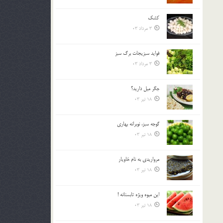
کشک
3 مرداد 03
فوايد سبزيجات برگ سبز
3 مرداد 03
جگر ميل داريد؟
18 تیر 03
گوجه سبز، نوبرانه بهاري
18 تیر 03
مرواريدي به نام خاويار
18 تیر 03
اين ميوه ويژه تابستانه !
18 تیر 03