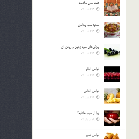
هفت سين سلامت
بالا
29 اسفند 03
و
پایین
استفاده
سمنو؛ بمب ويتامين
کنید.
29 اسفند 03
ويژگي‌هاي ميوه زيتون و روغن آن
29 اسفند 03
خواص آلبالو
29 اسفند 03
خواص آناناس
29 اسفند 03
چرا از سيب غافليم؟
19 مرداد 03
خواص انجير