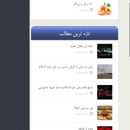
120 سال با زردآلو
18 تیر 03
تازه ترین مطالب
سلام ای هلال محرم
25 خرداد 05
منزل به منزل با کاروان حسین بن علی علیه السلام
25 خرداد 05
پاسخ امام زمان علیه السلام به چند شبهه عاشورایی
25 خرداد 05
من سرزمین کربلا
25 خرداد 05
بیعت با عاشورا