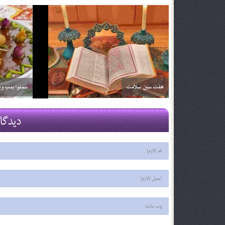
خواص آلبالو
خواص آناناس
29 اسفند 03
29 اسفند 03
دیدگا