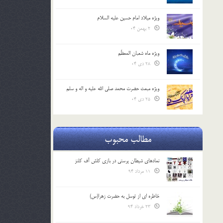
ویژه میلاد امام حسین علیه السلام
2 بهمن 04
ویژه ماه شعبان المعظّم
28 دی 04
ویژه مبعث حضرت محمد صلی الله علیه و اله و سلم
25 دی 04
مطالب محبوب
نمادهای شیطان پرستی در بازی کلش آف کلنز
11 مرداد 94
خاطره ای از توسل به حضرت زهرا(س)
23 خرداد 94