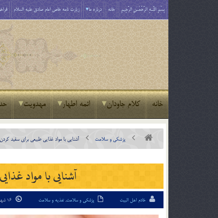
بِسْمِ اللَّـهِ الرَّحْمَـٰنِ الرَّحِيمِ
خانه
درباره ما
زیارت نامه خاص امام صادق علیه السلام
فراخو
خانه
کلام جاودان
ائمه اطهار
مهدویت
حد
پزشکی و سلامت
آشنایی با مواد غذایی طبیعی برای سفید کردن 
آشنایی با مواد غذای
خادم اهل البیت
پزشکی و سلامت
,
تغذیه و سلامت
16 شهریور 02