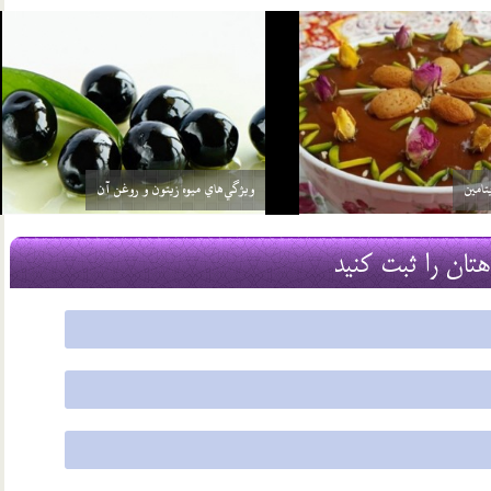
چرا از سيب غافليم؟
19 مرداد 03
هتان را ثبت کنید