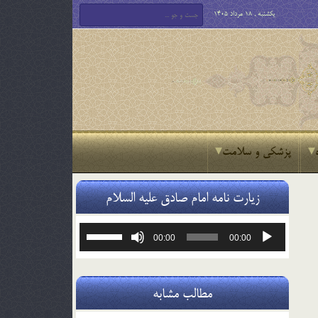
یکشنبه , 18 مرداد 1405
پزشکی و سلامت
زیارت نامه امام صادق علیه السلام
پخش‌کننده
برای
00:00
00:00
صوت
افزایش
یا
کاهش
صدا
مطالب مشابه
از
کلیدهای