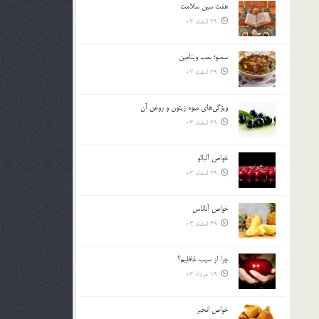
هفت سين سلامت
بالا
29 اسفند 03
و
پایین
استفاده
سمنو؛ بمب ويتامين
کنید.
29 اسفند 03
ويژگي‌هاي ميوه زيتون و روغن آن
29 اسفند 03
خواص آلبالو
29 اسفند 03
خواص آناناس
29 اسفند 03
چرا از سيب غافليم؟
19 مرداد 03
خواص انجير