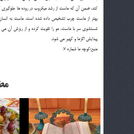
کند، ضمن آن که ماست از رشد ميکروب در روده ها جلوگيري کر
بهتر از ماست چرب تشخيص داده شده است. ماست به انسان ن
شستشوي سر با ماست، مو را تقويت کرده و از ريزش آن مي کا
پيدايش اگزما و کهير مي شود.
منبع:کوچه ما شماره 7.
مط