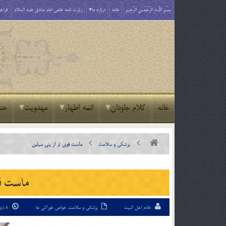
بِسْمِ اللَّـهِ الرَّحْمَـٰنِ الرَّحِيمِ
خانه
درباره ما
زیارت نامه خاص امام صادق علیه السلام
فراخو
خانه
کلام جاودان
ائمه اطهار
مهدویت
حد
پزشکی و سلامت
ماست قوي تر از پني سيلين
ماست قو
خادم اهل البیت
پزشکی و سلامت
,
خواص خوراکی ها
8 دی 02