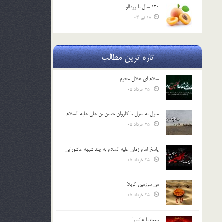
120 سال با زردآلو
18 تیر 03
تازه ترین مطالب
سلام ای هلال محرم
25 خرداد 05
منزل به منزل با کاروان حسین بن علی علیه السلام
25 خرداد 05
پاسخ امام زمان علیه السلام به چند شبهه عاشورایی
25 خرداد 05
من سرزمین کربلا
25 خرداد 05
بیعت با عاشورا