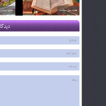
خواص آلبالو
خواص آناناس
29 اسفند 03
29 اسفند 03
دیدگا