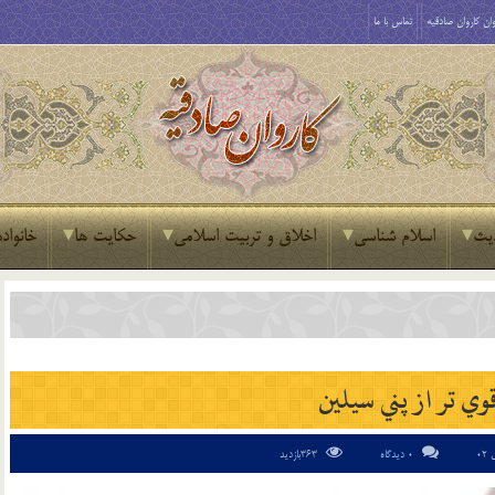
ان کاروان صادقیه
تماس با ما
یث
اسلام شناسی
اخلاق و تربیت اسلامی
حکایت ها
خانواده
ي تر از پني سيلين
0 دیدگاه
363بازدید