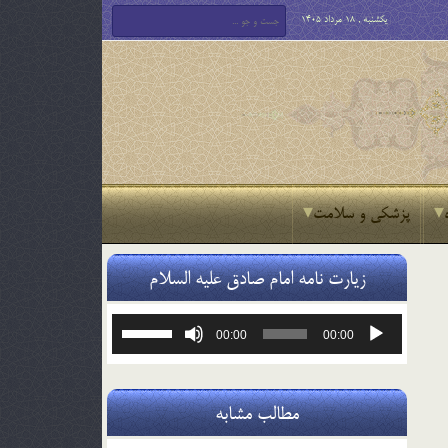
یکشنبه , 18 مرداد 1405
پزشکی و سلامت
زیارت نامه امام صادق علیه السلام
پخش‌کننده
برای
00:00
00:00
صوت
افزایش
یا
کاهش
صدا
مطالب مشابه
از
کلیدهای