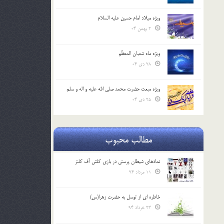
ویژه میلاد امام حسین علیه السلام
2 بهمن 04
ویژه ماه شعبان المعظّم
28 دی 04
ویژه مبعث حضرت محمد صلی الله علیه و اله و سلم
25 دی 04
مطالب محبوب
نمادهای شیطان پرستی در بازی کلش آف کلنز
11 مرداد 94
خاطره ای از توسل به حضرت زهرا(س)
23 خرداد 94