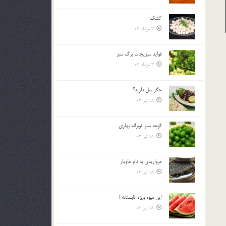
کشک
3 مرداد 03
فوايد سبزيجات برگ سبز
3 مرداد 03
جگر ميل داريد؟
18 تیر 03
گوجه سبز، نوبرانه بهاري
18 تیر 03
مرواريدي به نام خاويار
18 تیر 03
اين ميوه ويژه تابستانه !
18 تیر 03