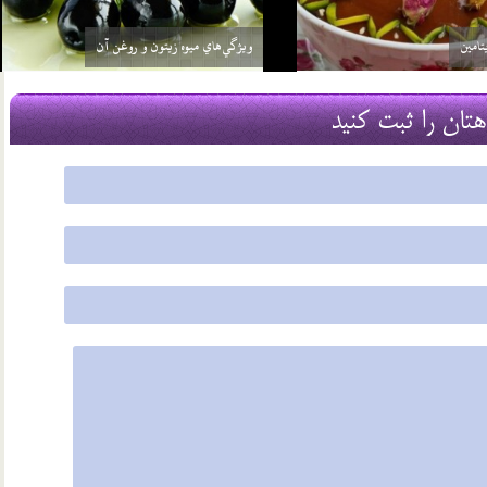
چرا از سيب غافليم؟
19 مرداد 03
هتان را ثبت کنید