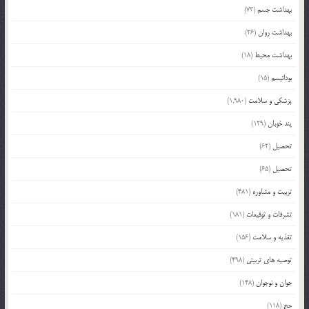
بهداشت جسم
(73)
بهداشت روان
(26)
بهداشت محیط
(18)
بودائیسم
(15)
پزشکی و سلامت
(1,980)
پند خوبان
(129)
تحصیل
(62)
تحصیل
(65)
تربیت و مشاوره
(481)
تشرفات و توقیعات
(181)
تغذیه و سلامت
(156)
توصیه های تربیتی
(498)
جوان و نوجوان
(148)
حج
(118)