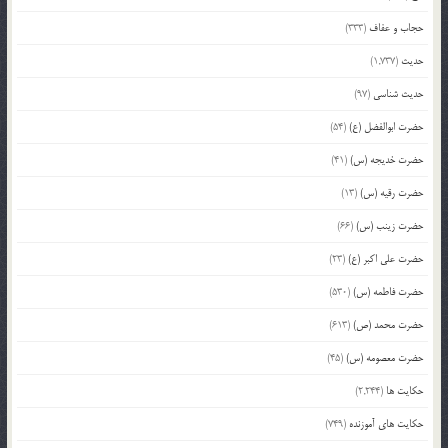
حجاب و عفاف
(333)
حدیث
(1,737)
حدیث شناسی
(97)
حضرت ابوالفضل (ع)
(54)
حضرت خدیجه (س)
(41)
حضرت رقیه (س)
(13)
حضرت زینب (س)
(66)
حضرت علی اکبر (ع)
(23)
حضرت فاطمه (س)
(530)
حضرت محمد (ص)
(613)
حضرت معصومه (س)
(45)
حکایت ها
(2,244)
حکایت های آموزنده
(749)