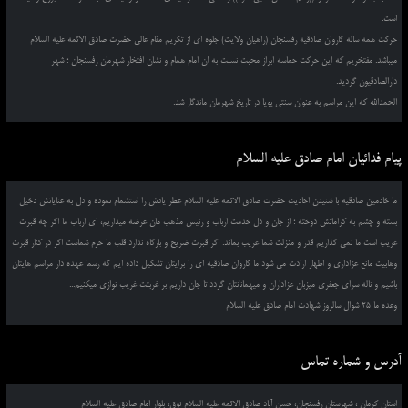
است.
حرکت همه ساله کاروان صادقیه رفسنجان (راهیان ولایت) جلوه ای از تکریم مقام عالی حضرت صادق الائمه علیه السلام
میباشد. مفتخریم که این حرکت حماسه ابراز محبت نسبت به آن امام همام و نشان افتخار شهرمان رفسنجان ؛ شهر
دارالصادقیون گردید.
الحمدالله که این مراسم به عنوان سنتی پویا در تاریخ شهرمان ماندگار شد.
پیام فدائیان امام صادق علیه السلام
ما خادمین صادقیه با شنیدن احادیث حضرت صادق الائمه علیه السلام عطر یادش را استشمام نموده و دل به عنایاتش دخیل
بسته و چشم به کراماتش دوخته ؛ از جان و دل خدمت ارباب و رئیس مذهب مان عرضه میداریم، ای ارباب ما اگر چه قبرت
غریب است ما نمی گذاریم قدر و منزلت شما غریب بماند. اگر قبرت ضریح و بارگاه ندارد قلب ما حرم شماست اگر در کنار قبرت
وهابیت مانع عزاداری و اظهار ارادت می شود ما کاروان صادقیه ای را برایتان تشکیل داده ایم که رسما عهده دار مراسم هایتان
باشیم و ناله سرای جعفری میزبان عزاداران و میهمانانتان گردد تا جان داریم بر غربتت غریب نوازی میکنیم...
وعده ما 25 شوال سالروز شهادت امام صادق علیه السلام
آدرس و شماره تماس
استان کرمان ، شهرستان رفسنجان، حسن آباد صادق الائمه علیه السلام نوق، بلوار امام صادق علیه السلام