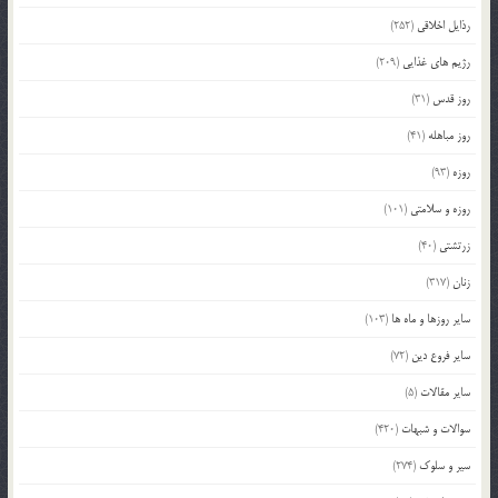
رذایل اخلاقی
(252)
رژیم های غذایی
(209)
روز قدس
(31)
روز مباهله
(41)
روزه
(93)
روزه و سلامتی
(101)
زرتشتی
(40)
زنان
(317)
سایر روزها و ماه ها
(103)
سایر فروع دین
(72)
سایر مقالات
(5)
سوالات و شبهات
(420)
سیر و سلوک
(274)