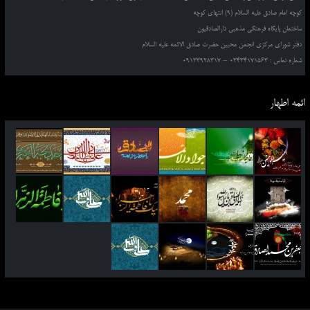
کوچه امام صادق علیه السلام (9) انتهای کوچه
ساختمان پایگاه فرهنگی مذهبی دارالصادقیون
دفتر شورای مرکزی انجمن محبین حضرت صادق الائمه علیه السلام
شماره تماس : 03434171563 – 09133928317
ائمه اطهار