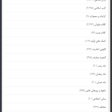
کتب اسلامی
(2,295)
کرامات و معجزات
(9)
کلام جاودان
(2,293)
کلام جدید
(34)
کمک های اولیه
(116)
گلچین احادیث
(372)
گنجینه معارف
(495)
ماه رجب
(20)
ماه رمضان
(176)
ماه شعبان
(20)
ماهها و روزهای خاص
(745)
مبانی اعتقادی
(20)
مختلف
(367)