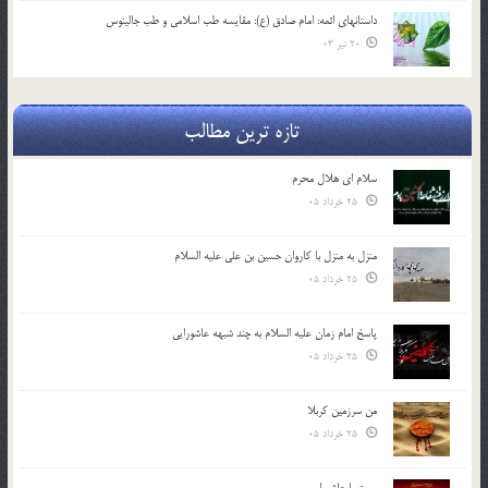
داستانهای ائمه: امام صادق (ع): مقایسه طب اسلامی و طب جالینوس
20 تیر 03
تازه ترین مطالب
سلام ای هلال محرم
25 خرداد 05
منزل به منزل با کاروان حسین بن علی علیه السلام
25 خرداد 05
پاسخ امام زمان علیه السلام به چند شبهه عاشورایی
25 خرداد 05
من سرزمین کربلا
25 خرداد 05