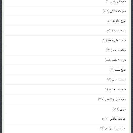
شب های قدر
(46)
شبهات اخلاقی
(217)
شرح احادیث
(51)
شرح حدیث
(550)
شرح دیوان حافظ
(11)
شناخت امام
(440)
شهید دستغیب
(38)
شیخ مفید
(42)
شیعه شناسی
(69)
صحیفه سجادیه
(4)
طب سنتی و گیاهی
(147)
ظهور
(334)
عبادات اسلامی
(627)
عبادات و فروع دین
(34)