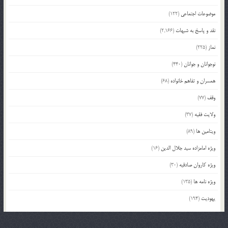
موضوعات اجتماعی
(122)
نقد و پاسخ به شبهات
(2,166)
نماز
(225)
نوجوانان و جوانان
(440)
همسران و تفاهم خانواده
(68)
وقف
(77)
ولایت فقیه
(37)
ویتامین ها
(89)
ویژه امامزاده سید جلال الدین
(16)
ویژه کاروان صادقیه
(30)
ویژه نامه ها
(135)
یهودیت
(194)