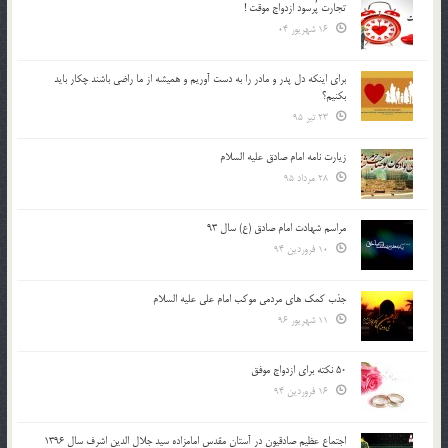
تجارت پُرسود ازدواج موقت !
16 شهریور 04
براي اينكه دل پدر و مادر را به دست آوريم و هميشه از ما راضي باشند چكار بايد
بكنيم؟
23 تیر 95
زیارت نامه امام صادق علیه السلام
28 مرداد 95
مراسم شهادت امام صادق (ع) سال 93
10 فروردین 94
جذب کمک های مردمی موکب امام علی علیه السلام
11 شهریور 96
50 نکته برای ازدواج موفق
16 فروردین 94
اجتماع عظیم صادقیون در آستان مقدس امامزاده سید جلال الدین اشرف سال 1396