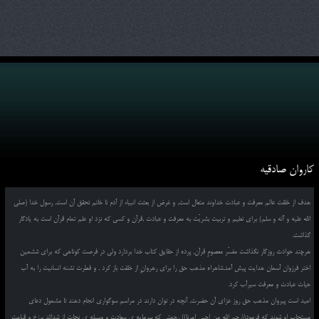
کاروان صادقیه
هدف از خلقت عالم معرفت و عبادت خداوند متعال است, و غرض از بعثت انبیاء از آدم تا خاتم تحقق آن است, رسول خدا (صلی
الله علیه و آله و سلم) برای تعلیم و تربیت بشریّت به معرفت و عبادت ,قرآن و کسی که نزد او علم تمام قرآن است به یادگار
گذاشت.
هرچند حوادث روزگار نگذاشت مفسّر معصومِ قرآن, پرده از حقایق کتاب خدا بردارد ولی در فرصت کوتاهی که برای ششمین
اختر فرزوان آسمان هدایت پیش آمد,شاهراه مذهب حق را برای رهروانِ از خلقت باز کرد , و فطرت تشنه انسانیت را به آب
حیات عبادت و معرفت سیرآب کرد.
امید است پیروان مذهب حق روز عزای آن حضرت, آنچه در توان دارند در مراسم سوگواری انجام دهند تا مشمول دعای
مستجاب او شوند که فرمود((رحم الله من احیی امرنا)) رحمتی که سرمایه ی سعادت و وسیله ی نجات از شدائد برزخ و قیامت