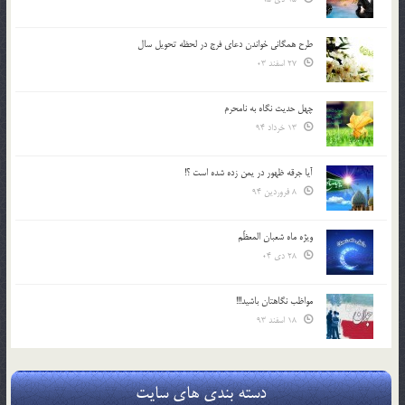
طرح همگانی خواندن دعای فرج در لحظه تحویل سال
27 اسفند 03
چهل حدیث نگاه به نامحرم
13 خرداد 94
آیا جرقه ظهور در یمن زده شده است ؟!
8 فروردین 94
ویژه ماه شعبان المعظّم
28 دی 04
مواظب نگاهتان باشید!!!
18 اسفند 93
دسته بندی های سایت