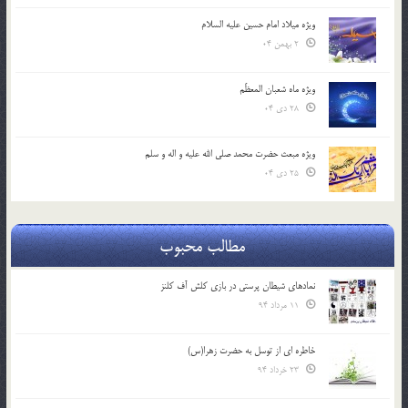
ویژه میلاد امام حسین علیه السلام
2 بهمن 04
ویژه ماه شعبان المعظّم
28 دی 04
ویژه مبعث حضرت محمد صلی الله علیه و اله و سلم
25 دی 04
مطالب محبوب
نمادهای شیطان پرستی در بازی کلش آف کلنز
11 مرداد 94
خاطره ای از توسل به حضرت زهرا(س)
23 خرداد 94