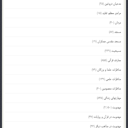
مدعیان دروغین
(25)
مراجع معظم تقلید
(15)
مردان
(40)
مسجد
(87)
مسجد مقدس جمکران
(19)
مسیحیت
(229)
معارف قرآنی
(855)
مناظرات علما و بزرگان
(79)
مناظرات علمی
(139)
مناظرات معصومین
(60)
مهارتهای زندگی
(845)
مهدویت
(2,150)
مهدویت در قرآن و روایات
(47)
مهدویت در مذاهب دیگر
(36)