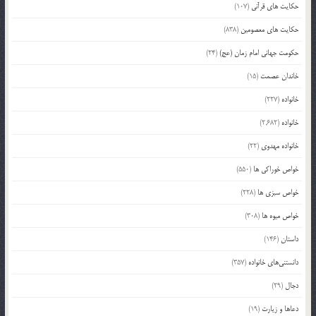
حکایت های قرآنی
(107)
حکایت های معصومین
(838)
حکومت جهانی امام زمان (عج)
(24)
خاندان عصمت
(15)
خانواده
(227)
خانواده
(2,682)
خانواده مهدوی
(22)
خواص خوراکی ها
(550)
خواص سبزی ها
(228)
خواص میوه ها
(308)
داستان
(146)
دانستنی‌های خانواده
(357)
دجال
(29)
دعاها و زیارت
(19)