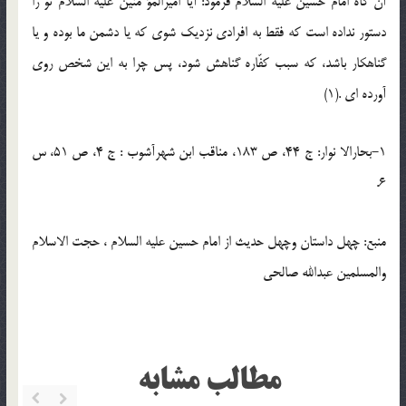
آن گاه امام حسين عليه السّلام فرمود: آيا اميرالمؤ منين عليه السّلام تو را
دستور نداده است كه فقط به افرادى نزديك شوى كه يا دشمن ما بوده و يا
گناهكار باشد، كه سبب كفّاره گناهش شود، پس چرا به اين شخص روى
آورده اى .(1)
1-بحارالا نوار: ج 44، ص 183، مناقب ابن شهرآشوب : ج 4، ص 51، س
6.
منبع: چهل داستان وچهل حدیث از امام حسین علیه السلام ، حجت الاسلام
والمسلمین عبدالله صالحی
مطالب مشابه