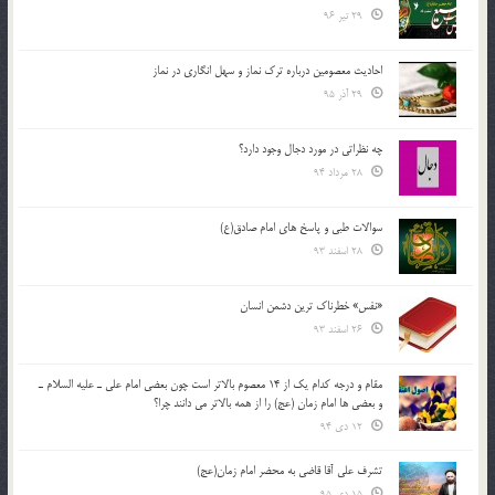
29 تیر 96
احادیث معصومین درباره ترک نماز و سهل انگاری در نماز
29 آذر 95
چه نظراتی در مورد دجال وجود دارد؟
28 مرداد 94
سوالات طبی و پاسخ های امام صادق(ع)
28 اسفند 93
«نفس» خطرناک ترین دشمن انسان
26 اسفند 93
مقام و درجه كدام يك از 14 معصوم بالاتر است چون بعضي امام علي ـ عليه السلام ـ
و بعضي ها امام زمان (عج) را از همه بالاتر مي دانند چرا؟
12 دی 94
تشرف علي آقا قاضي به محضر امام زمان(عج)
15 دی 95