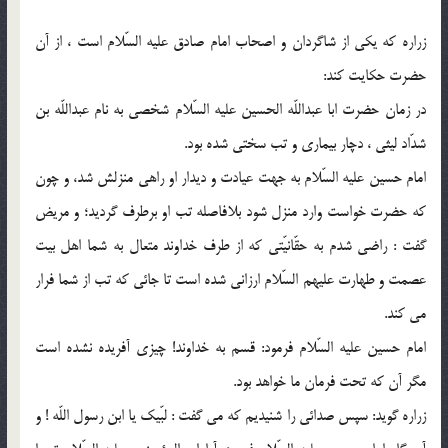
زراره كه يكى از شاگردان و اصحاب امام صادق عليه السّلام است ، از آن
حضرت حكايت كند:
در زمان حضرت ابا عبداللّه الحسين عليه السّلام شخصى به نام عبداللّه بن
شدّاد ليثى ، دچار بيمارى و تب سختى شده بود.
امام حسين عليه السّلام به جهت عيادت و ديدار او راهى منزلش شد، و چون
كه حضرت خواست وارد منزل شود بلافاصله تب او برطرف گرديد؛ و مريض
گفت : راضى شدم به حقّانيّتى كه از طرف خداوند متعال به شما اهل بيت
عصمت و طهارت عليهم السّلام ارزانى شده است تا جائى كه تب از شما فرار
مى كند.
امام حسين عليه السّلام فرمود: قسم به خداوند! چيزى آفريده نشده است
مگر آن كه تحت فرمان ما خواهد بود.
زراره گويد: سپس صدائى را شنيديم كه مى گفت : لبّيك يا ابن رسول اللّه ! و