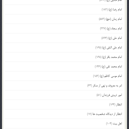
امام حسین (ع)
(847)
امام رضا (ع)
(182)
امام زمان (عج)
(583)
امام سجاد (ع)
(227)
امام علی (ع)
(894)
امام علی النقی (ع)
(165)
امام محمد باقر (ع)
(165)
امام محمد تقی (ع)
(146)
امام موسی کاظم (ع)
(152)
امر به معروف و نهی از منکر
(63)
امور تربیتی فرزندان
(51)
انتظار
(164)
انتظار از دیدگاه شخصیت ها
(17)
اهل بیت
(104)