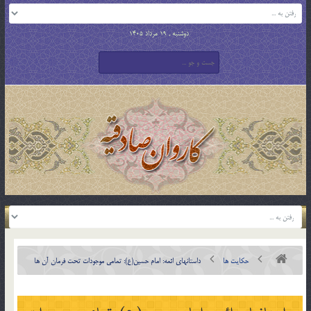
دوشنبه , 19 مرداد 1405
حکایت ها
داستانهای ائمه: امام حسین(ع): تمامى موجودات تحت فرمان آن ها