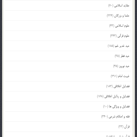
عقاید اسلامی
(70)
علما و بزرگان
(224)
علوم اسلامی
(43)
علوم قرآنی
(343)
عید غدیر خم
(185)
عید فطر
(35)
عید نوروز
(45)
غیبت امام
(291)
فضایل اخلاقی
(183)
فضایل و رذایل اخلاقی
(168)
فضایل و ویژگی ها
(10)
فقه و احکام شرعی
(340)
قرآن
(23)
قرآن شناسی
(1,861)