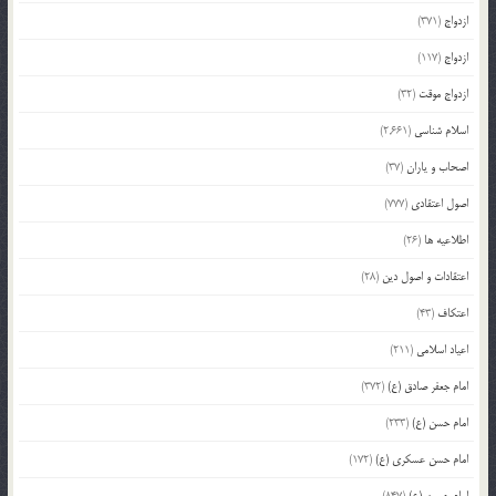
ازدواج
(371)
ازدواج
(117)
ازدواج موقت
(32)
اسلام شناسی
(2,661)
اصحاب و یاران
(37)
اصول اعتقادی
(777)
اطلاعیه ها
(26)
اعتقادات و اصول دین
(28)
اعتکاف
(43)
اعیاد اسلامی
(211)
امام جعفر صادق (ع)
(372)
امام حسن (ع)
(233)
امام حسن عسکری (ع)
(172)