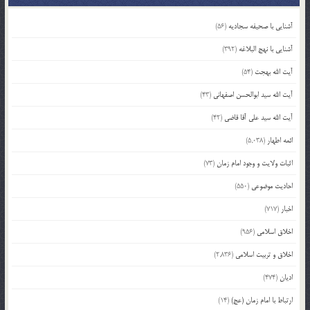
آشنایی با صحیفه سجادیه
(56)
آشنایی با نهج البلاغه
(392)
آیت الله بهجت
(54)
آیت الله سید ابوالحسن اصفهانی
(43)
آیت الله سید علی آقا قاضی
(42)
ائمه اطهار
(5,038)
اثبات ولایت و وجود امام زمان
(73)
احادیث موضوعی
(550)
اخبار
(717)
اخلاق اسلامی
(956)
اخلاق و تربیت اسلامی
(2,836)
ادیان
(474)
ارتباط با امام زمان (عج)
(14)