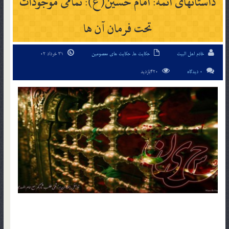
داستانهای ائمه: امام حسین(ع): تمامى موجودات
تحت فرمان آن ها
خادم اهل البیت
حکایت ها
,
حکایت های معصومین
31 خرداد 02
0 دیدگاه
420بازدید