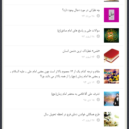
چه نظراتی در مورد دجال وجود دارد؟
28 مرداد 94
سوالات طبی و پاسخ های امام صادق(ع)
28 اسفند 93
«نفس» خطرناک ترین دشمن انسان
26 اسفند 93
مقام و درجه كدام يك از 14 معصوم بالاتر است چون بعضي امام علي ـ عليه السلام ـ
و بعضي ها امام زمان (عج) را از همه بالاتر مي دانند چرا؟
12 دی 94
تشرف علي آقا قاضي به محضر امام زمان(عج)
15 دی 95
طرح همگانی خواندن دعای فرج در لحظه تحویل سال
27 اسفند 03