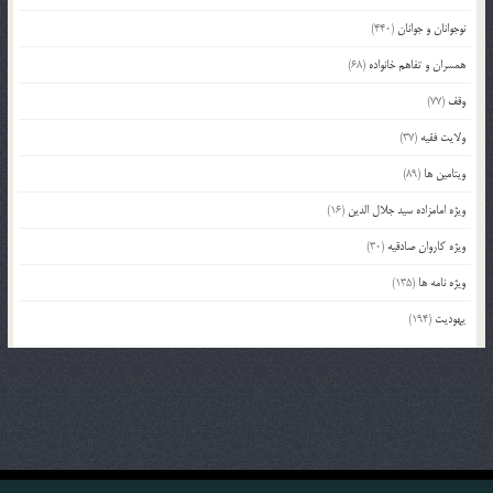
نوجوانان و جوانان
(440)
همسران و تفاهم خانواده
(68)
وقف
(77)
ولایت فقیه
(37)
ویتامین ها
(89)
ویژه امامزاده سید جلال الدین
(16)
ویژه کاروان صادقیه
(30)
ویژه نامه ها
(135)
یهودیت
(194)