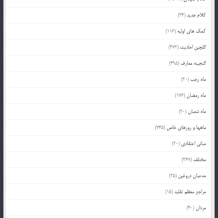
کلام جدید
(34)
کمک های اولیه
(116)
گلچین احادیث
(372)
گنجینه معارف
(495)
ماه رجب
(20)
ماه رمضان
(176)
ماه شعبان
(20)
ماهها و روزهای خاص
(745)
مبانی اعتقادی
(20)
مختلف
(367)
مدعیان دروغین
(25)
مراجع معظم تقلید
(15)
مردان
(40)