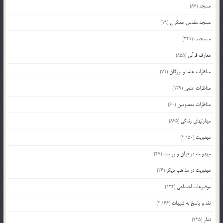
مسجد
(87)
مسجد مقدس جمکران
(19)
مسیحیت
(229)
معارف قرآنی
(855)
مناظرات علما و بزرگان
(79)
مناظرات علمی
(139)
مناظرات معصومین
(60)
مهارتهای زندگی
(845)
مهدویت
(2,150)
مهدویت در قرآن و روایات
(47)
مهدویت در مذاهب دیگر
(36)
موضوعات اجتماعی
(122)
نقد و پاسخ به شبهات
(2,166)
نماز
(225)