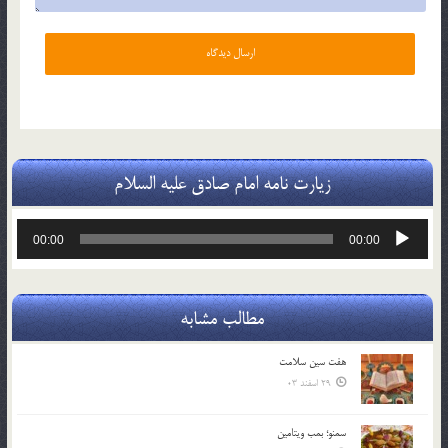
زیارت نامه امام صادق علیه السلام
پخش‌کننده
00:00
00:00
صوت
مطالب مشابه
هفت سين سلامت
29 اسفند 03
سمنو؛ بمب ويتامين