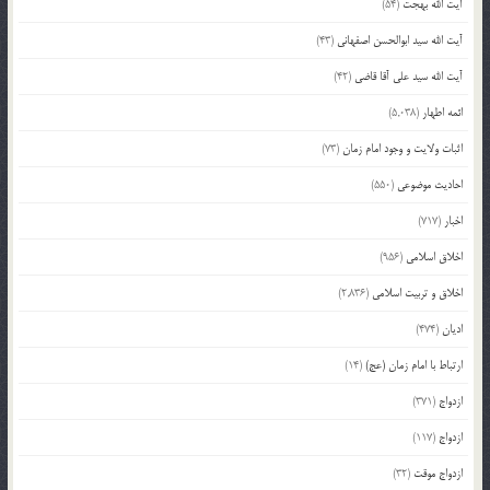
آیت الله بهجت
(54)
آیت الله سید ابوالحسن اصفهانی
(43)
آیت الله سید علی آقا قاضی
(42)
ائمه اطهار
(5,038)
اثبات ولایت و وجود امام زمان
(73)
احادیث موضوعی
(550)
اخبار
(717)
اخلاق اسلامی
(956)
اخلاق و تربیت اسلامی
(2,836)
ادیان
(474)
ارتباط با امام زمان (عج)
(14)
ازدواج
(371)
ازدواج
(117)
ازدواج موقت
(32)