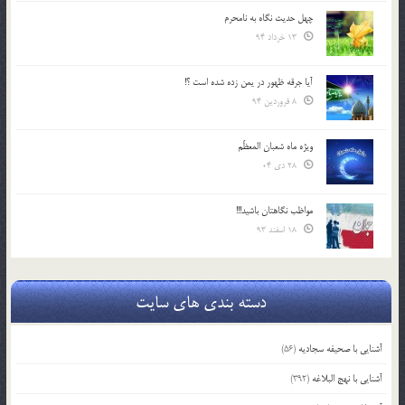
چهل حدیث نگاه به نامحرم
13 خرداد 94
آیا جرقه ظهور در یمن زده شده است ؟!
8 فروردین 94
ویژه ماه شعبان المعظّم
28 دی 04
مواظب نگاهتان باشید!!!
18 اسفند 93
دسته بندی های سایت
آشنایی با صحیفه سجادیه
(56)
آشنایی با نهج البلاغه
(392)