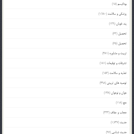
بودائیسم
(15)
پزشکی و سلامت
(1,980)
پند خوبان
(129)
تحصیل
(62)
تحصیل
(65)
تربیت و مشاوره
(481)
تشرفات و توقیعات
(181)
تغذیه و سلامت
(156)
توصیه های تربیتی
(498)
جوان و نوجوان
(148)
حج
(118)
حجاب و عفاف
(333)
حدیث
(1,737)
حدیث شناسی
(97)