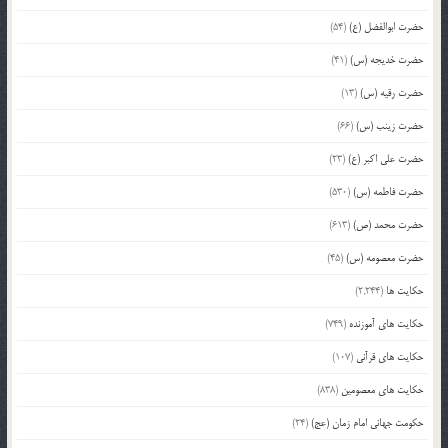
حضرت ابوالفضل (ع)
(54)
حضرت خدیجه (س)
(41)
حضرت رقیه (س)
(13)
حضرت زینب (س)
(66)
حضرت علی اکبر (ع)
(23)
حضرت فاطمه (س)
(530)
حضرت محمد (ص)
(613)
حضرت معصومه (س)
(45)
حکایت ها
(2,244)
حکایت های آموزنده
(749)
حکایت های قرآنی
(107)
حکایت های معصومین
(838)
حکومت جهانی امام زمان (عج)
(24)