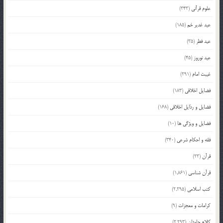
علوم قرآنی
(343)
عید غدیر خم
(185)
عید فطر
(35)
عید نوروز
(45)
غیبت امام
(291)
فضایل اخلاقی
(183)
فضایل و رذایل اخلاقی
(168)
فضایل و ویژگی ها
(10)
فقه و احکام شرعی
(340)
قرآن
(23)
قرآن شناسی
(1,861)
کتب اسلامی
(2,295)
کرامات و معجزات
(9)
کلام جاودان
(2,293)