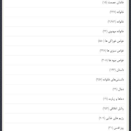
خاندان عصمت
(15)
خانواده
(227)
خانواده
(2,682)
خانواده مهدوی
(22)
خواص خوراکی ها
(550)
خواص سبزی ها
(228)
خواص میوه ها
(308)
داستان
(146)
دانستنی‌های خانواده
(357)
دجال
(29)
دعاها و زیارت
(19)
رذایل اخلاقی
(252)
رژیم های غذایی
(209)
روز قدس
(31)