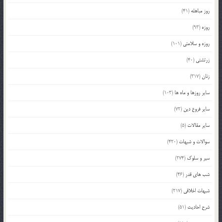
روز مباهله
(41)
روزه
(93)
روزه و سلامتی
(101)
زرتشتی
(40)
زنان
(317)
سایر روزها و ماه ها
(103)
سایر فروع دین
(72)
سایر مقالات
(5)
سوالات و شبهات
(420)
سیر و سلوک
(274)
شب های قدر
(46)
شبهات اخلاقی
(217)
شرح احادیث
(51)