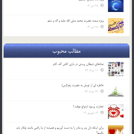
28 دی 04
ویژه مبعث حضرت محمد صلی الله علیه و اله و سلم
25 دی 04
مطالب محبوب
نمادهای شیطان پرستی در بازی کلش آف کلنز
11 مرداد 94
خاطره ای از توسل به حضرت زهرا(س)
23 خرداد 94
تجارت پُرسود ازدواج موقت !
16 شهریور 04
براي اينكه دل پدر و مادر را به دست آوريم و هميشه از ما راضي باشند چكار بايد
بكنيم؟