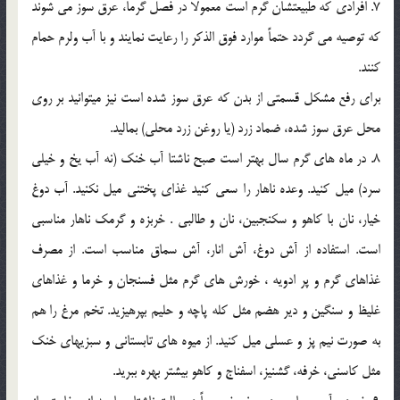
7. افرادی که طبیعتشان گرم است معمولاً در فصل گرما، عرق سوز می شوند
که توصیه می گردد حتماً موارد فوق الذکر را رعایت نمایند و با آب ولرم حمام
کنند.
برای رفع مشکل قسمتی از بدن که عرق سوز شده است نیز میتوانید بر روی
محل عرق سوز شده، ضماد زرد (یا روغن زرد محلی) بمالید.
8. در ماه های گرم سال بهتر است صبح ناشتا آب خنک (نه آب یخ و خیلی
سرد) میل کنید. وعده ناهار را سعی کنید غذای پختنی میل نکنید. آب دوغ
خیار، نان با کاهو و سکنجبین، نان و طالبی . خربزه و گرمک ناهار مناسبی
است. استفاده از آش دوغ، آش انار، آش سماق مناسب است. از مصرف
غذاهای گرم و پر ادویه ، خورش های گرم مثل فسنجان و خرما و غذاهای
غلیظ و سنگین و دیر هضم مثل کله پاچه و حلیم بپرهیزید. تخم مرغ را هم
به صورت نیم پز و عسلی میل کنید. از میوه های تابستانی و سبزیهای خنک
مثل کاسنی، خرفه، گشنیز، اسفناج و کاهو بیشتر بهره ببرید.