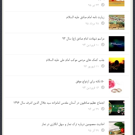
23 تیر 95
زیارت نامه امام صادق علیه السلام
28 مرداد 95
مراسم شهادت امام صادق (ع) سال 93
10 فروردین 94
جذب کمک های مردمی موکب امام علی علیه السلام
11 شهریور 96
50 نکته برای ازدواج موفق
16 فروردین 94
اجتماع عظیم صادقیون در آستان مقدس امامزاده سید جلال الدین اشرف سال 1396
29 تیر 96
احادیث معصومین درباره ترک نماز و سهل انگاری در نماز
29 آذر 95