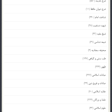
شرح حدیث
(550)
شرح دیوان حافظ
(11)
شناخت امام
(440)
شهید دستغیب
(38)
شیخ مفید
(42)
شیعه شناسی
(69)
صحیفه سجادیه
(4)
طب سنتی و گیاهی
(147)
ظهور
(334)
عبادات اسلامی
(627)
عبادات و فروع دین
(34)
عقاید اسلامی
(70)
علما و بزرگان
(224)
علوم اسلامی
(43)