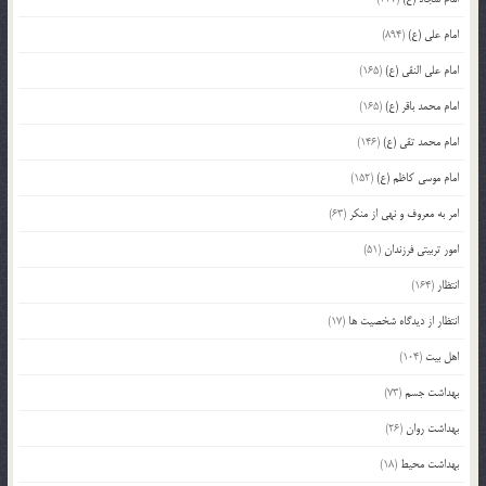
امام علی (ع)
(894)
امام علی النقی (ع)
(165)
امام محمد باقر (ع)
(165)
امام محمد تقی (ع)
(146)
امام موسی کاظم (ع)
(152)
امر به معروف و نهی از منکر
(63)
امور تربیتی فرزندان
(51)
انتظار
(164)
انتظار از دیدگاه شخصیت ها
(17)
اهل بیت
(104)
بهداشت جسم
(73)
بهداشت روان
(26)
بهداشت محیط
(18)