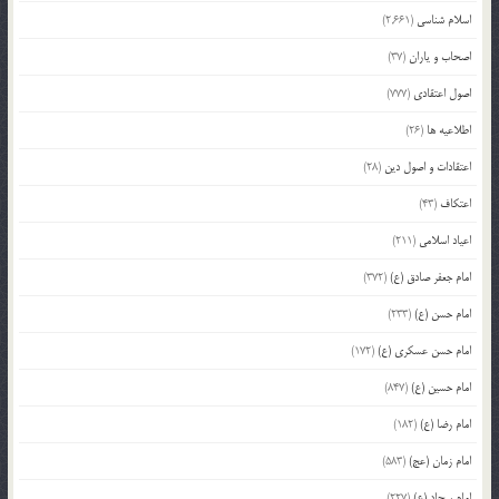
اسلام شناسی
(2,661)
اصحاب و یاران
(37)
اصول اعتقادی
(777)
اطلاعیه ها
(26)
اعتقادات و اصول دین
(28)
اعتکاف
(43)
اعیاد اسلامی
(211)
امام جعفر صادق (ع)
(372)
امام حسن (ع)
(233)
امام حسن عسکری (ع)
(172)
امام حسین (ع)
(847)
امام رضا (ع)
(182)
امام زمان (عج)
(583)
امام سجاد (ع)
(227)