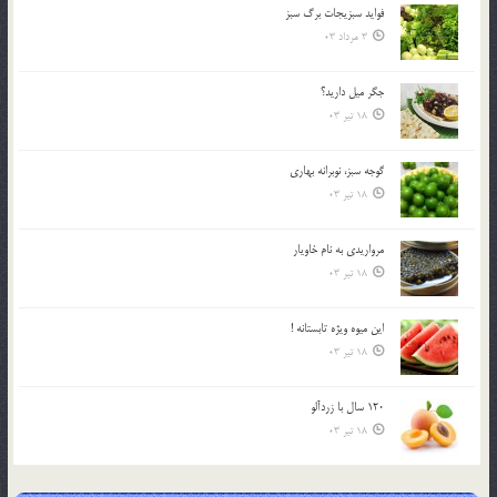
فوايد سبزيجات برگ سبز
3 مرداد 03
جگر ميل داريد؟
18 تیر 03
گوجه سبز، نوبرانه بهاري
18 تیر 03
مرواريدي به نام خاويار
18 تیر 03
اين ميوه ويژه تابستانه !
18 تیر 03
120 سال با زردآلو
18 تیر 03