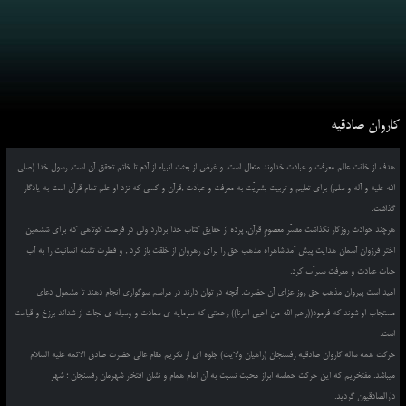
کاروان صادقیه
هدف از خلقت عالم معرفت و عبادت خداوند متعال است, و غرض از بعثت انبیاء از آدم تا خاتم تحقق آن است, رسول خدا (صلی
الله علیه و آله و سلم) برای تعلیم و تربیت بشریّت به معرفت و عبادت ,قرآن و کسی که نزد او علم تمام قرآن است به یادگار
گذاشت.
هرچند حوادث روزگار نگذاشت مفسّر معصومِ قرآن, پرده از حقایق کتاب خدا بردارد ولی در فرصت کوتاهی که برای ششمین
اختر فرزوان آسمان هدایت پیش آمد,شاهراه مذهب حق را برای رهروانِ از خلقت باز کرد , و فطرت تشنه انسانیت را به آب
حیات عبادت و معرفت سیرآب کرد.
امید است پیروان مذهب حق روز عزای آن حضرت, آنچه در توان دارند در مراسم سوگواری انجام دهند تا مشمول دعای
مستجاب او شوند که فرمود((رحم الله من احیی امرنا)) رحمتی که سرمایه ی سعادت و وسیله ی نجات از شدائد برزخ و قیامت
است.
حرکت همه ساله کاروان صادقیه رفسنجان (راهیان ولایت) جلوه ای از تکریم مقام عالی حضرت صادق الائمه علیه السلام
میباشد. مفتخریم که این حرکت حماسه ابراز محبت نسبت به آن امام همام و نشان افتخار شهرمان رفسنجان ؛ شهر
دارالصادقیون گردید.