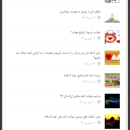
خاطره ای از توسل به حضرت زهرا(س)
23 خرداد 94
تجارت پُرسود ازدواج موقت !
16 شهریور 04
براي اينكه دل پدر و مادر را به دست آوريم و هميشه از ما راضي باشند چكار بايد
بكنيم؟
23 تیر 95
زیارت نامه امام صادق علیه السلام
28 مرداد 95
مراسم شهادت امام صادق (ع) سال 93
10 فروردین 94
جذب کمک های مردمی موکب امام علی علیه السلام
11 شهریور 96