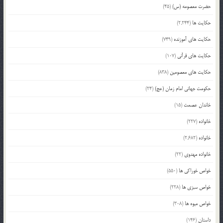
حضرت معصومه (س)
(45)
حکایت ها
(2,244)
حکایت های آموزنده
(749)
حکایت های قرآنی
(107)
حکایت های معصومین
(838)
حکومت جهانی امام زمان (عج)
(24)
خاندان عصمت
(15)
خانواده
(227)
خانواده
(2,682)
خانواده مهدوی
(22)
خواص خوراکی ها
(550)
خواص سبزی ها
(228)
خواص میوه ها
(308)
داستان
(146)