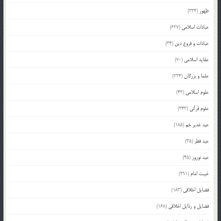
ظهور
(334)
عبادات اسلامی
(627)
عبادات و فروع دین
(34)
عقاید اسلامی
(70)
علما و بزرگان
(224)
علوم اسلامی
(43)
علوم قرآنی
(343)
عید غدیر خم
(185)
عید فطر
(35)
عید نوروز
(45)
غیبت امام
(291)
فضایل اخلاقی
(183)
فضایل و رذایل اخلاقی
(168)