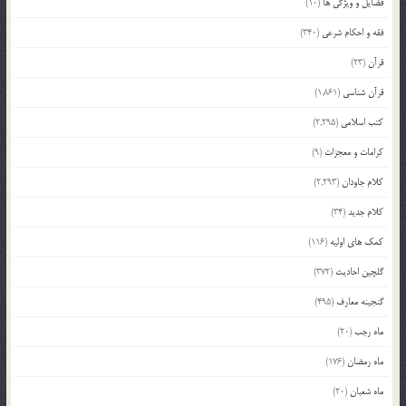
فضایل و ویژگی ها
(10)
فقه و احکام شرعی
(340)
قرآن
(23)
قرآن شناسی
(1,861)
کتب اسلامی
(2,295)
کرامات و معجزات
(9)
کلام جاودان
(2,293)
کلام جدید
(34)
کمک های اولیه
(116)
گلچین احادیث
(372)
گنجینه معارف
(495)
ماه رجب
(20)
ماه رمضان
(176)
ماه شعبان
(20)