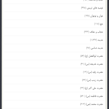
توصیه های تربیتی
(498)
جوان و نوجوان
(148)
حج
(118)
حجاب و عفاف
(333)
حدیث
(1,737)
حدیث شناسی
(97)
حضرت ابوالفضل (ع)
(54)
حضرت خدیجه (س)
(41)
حضرت رقیه (س)
(13)
حضرت زینب (س)
(66)
حضرت علی اکبر (ع)
(23)
حضرت فاطمه (س)
(530)
حضرت محمد (ص)
(613)