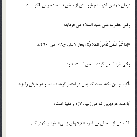
درمان همه ی اینها، دم فروبستن از سخن نسنجیده و بی فکر است.
وقتی حضرت علی علیه السلام می فرماید:
«إذا تَمَّ العَقْلُ نقَصَ الکلامُ» (بحارالانوار، ج۶۸، ص ۲۹۰.).
وقتی خرد کامل گردد، سخن کاسته شود.
تأکید بر این نکته است که زبان در اختیار گوینده باشد و هر حرفی را نزند.
آیا همه حرفهایی که می زنیم،‌ لازم و مفید است؟
با کاستن از سخنان بی ثمر، «لغزشهای زبانی» خود را کمتر کنیم.