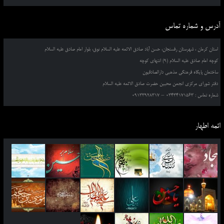
آدرس و شماره تماس
استان کرمان ، شهرستان رفسنجان، حسن آباد صادق الائمه علیه السلام نوق، بلوار امام صادق علیه السلام
کوچه امام صادق علیه السلام (9) انتهای کوچه
ساختمان پایگاه فرهنگی مذهبی دارالصادقیون
دفتر شورای مرکزی انجمن محبین حضرت صادق الائمه علیه السلام
شماره تماس : 03434171563 – 09133928317
ائمه اطهار