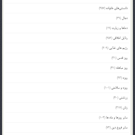
دانستنی‌های خانواده
(357)
دجال
(29)
دعاها و زیارت
(19)
رذایل اخلاقی
(252)
رژیم های غذایی
(209)
روز قدس
(31)
روز مباهله
(41)
روزه
(93)
روزه و سلامتی
(101)
زرتشتی
(40)
زنان
(317)
سایر روزها و ماه ها
(103)
سایر فروع دین
(72)