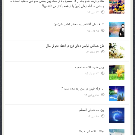
مقام و درجه كدام يك از 14 معصوم بالاتر است چون بعضي امام علي ـ عليه السلام ـ
و بعضي ها امام زمان (عج) را از همه بالاتر مي دانند چرا؟
12 دی 94
تشرف علي آقا قاضي به محضر امام زمان(عج)
15 دی 95
طرح همگانی خواندن دعای فرج در لحظه تحویل سال
27 اسفند 03
چهل حدیث نگاه به نامحرم
13 خرداد 94
آیا جرقه ظهور در یمن زده شده است ؟!
8 فروردین 94
ویژه ماه شعبان المعظّم
28 دی 04
مواظب نگاهتان باشید!!!