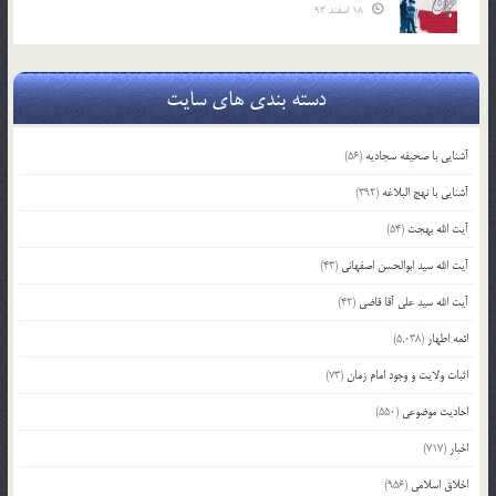
18 اسفند 93
دسته بندی های سایت
آشنایی با صحیفه سجادیه
(56)
آشنایی با نهج البلاغه
(392)
آیت الله بهجت
(54)
آیت الله سید ابوالحسن اصفهانی
(43)
آیت الله سید علی آقا قاضی
(42)
ائمه اطهار
(5,038)
اثبات ولایت و وجود امام زمان
(73)
احادیث موضوعی
(550)
اخبار
(717)
اخلاق اسلامی
(956)