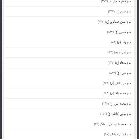
امام جعفر صادق (ع)
(372)
امام حسن (ع)
(233)
امام حسن عسکری (ع)
(172)
امام حسین (ع)
(847)
امام رضا (ع)
(182)
امام زمان (عج)
(583)
امام سجاد (ع)
(227)
امام علی (ع)
(894)
امام علی النقی (ع)
(165)
امام محمد باقر (ع)
(165)
امام محمد تقی (ع)
(146)
امام موسی کاظم (ع)
(152)
امر به معروف و نهی از منکر
(63)
امور تربیتی فرزندان
(51)