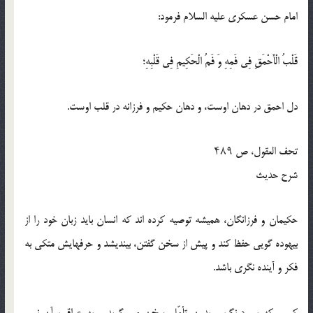
امام حسن عسکری علیه السلام فرمود:
قَلْبُ الْأَحْمَقِ فِي فَمِهِ وَ فَمُ الْحَكِيمِ فِي قَلْبِهِ؛
دل احمق در دهان اوست، و دهان حکیم و فرزانه در قلب اوست.
تحف العقول، ص ۴۸۹
شرح حدیث
حکیمان و فرزانگان، همیشه توصیه کرده اند که انسان باید زبان خود را از
بیهوده گویی حفظ کند و پیش از سخن گفتن، بیندیشد و حرفهایش متکی به
فکر و آینده نگری باشد.
کسی که بی درنگ و بدون تأمّل سخن می گوید و به عواقب آن نمی