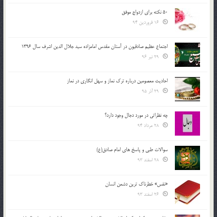
50 نکته برای ازدواج موفق
16 فروردین 94
اجتماع عظیم صادقیون در آستان مقدس امامزاده سید جلال الدین اشرف سال 1396
29 تیر 96
احادیث معصومین درباره ترک نماز و سهل انگاری در نماز
29 آذر 95
چه نظراتی در مورد دجال وجود دارد؟
28 مرداد 94
سوالات طبی و پاسخ های امام صادق(ع)
28 اسفند 93
«نفس» خطرناک ترین دشمن انسان
26 اسفند 93