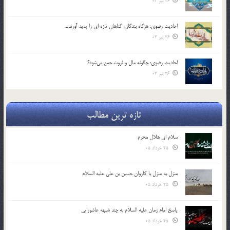
26 تیر 03
احادیث رضوی: هرگاه بندگان، گناهان تازه ای را پدید آورند…
26 تیر 03
احادیث رضوی: چگونه مال و ثروت جمع می‌شود؟
26 تیر 03
تازه ترین مطالب
سلام ای هلال محرم
25 خرداد 05
منزل به منزل با کاروان حسین بن علی علیه السلام
25 خرداد 05
پاسخ امام زمان علیه السلام به چند شبهه عاشورایی
25 خرداد 05