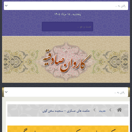
پنجشنبه , 15 مرداد 1405
حدیث
حکمت های عسکری – سنجیده سخن گوی