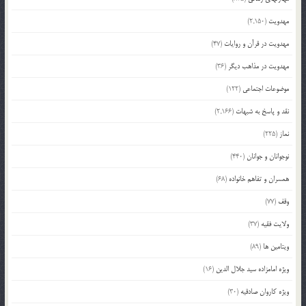
مهدویت
(2,150)
مهدویت در قرآن و روایات
(47)
مهدویت در مذاهب دیگر
(36)
موضوعات اجتماعی
(122)
نقد و پاسخ به شبهات
(2,166)
نماز
(225)
نوجوانان و جوانان
(440)
همسران و تفاهم خانواده
(68)
وقف
(77)
ولایت فقیه
(37)
ویتامین ها
(89)
ویژه امامزاده سید جلال الدین
(16)
ویژه کاروان صادقیه
(30)