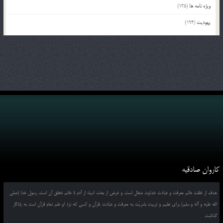
ویژه نامه ها
(135)
یهودیت
(194)
کاروان صادقیه
هدف از خلقت عالم معرفت و عبادت خداوند متعال است, و غرض از بعثت انبیاء از آدم تا خاتم تحقق آن است, رسول خدا (صلی
الله علیه و آله و سلم) برای تعلیم و تربیت بشریّت به معرفت و عبادت ,قرآن و کسی که نزد او علم تمام قرآن است به یادگار
گذاشت.