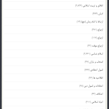
اخلاق و تربیت اسلامی
(2,836)
ادیان
(474)
ارتباط با امام زمان (عج)
(14)
ازدواج
(371)
ازدواج
(117)
ازدواج موقت
(32)
اسلام شناسی
(2,661)
اصحاب و یاران
(37)
اصول اعتقادی
(777)
اطلاعیه ها
(26)
اعتقادات و اصول دین
(28)
اعتکاف
(43)
اعیاد اسلامی
(211)