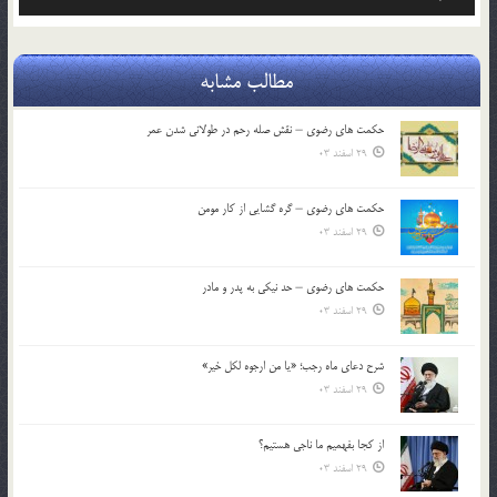
صوت
مطالب مشابه
حکمت های رضوی – نقش صله رحم در طولانی شدن عمر
29 اسفند 03
حکمت های رضوی – گره گشایی از کار مومن
29 اسفند 03
حکمت های رضوی – حد نیکی به پدر و مادر
29 اسفند 03
شرح دعای ماه رجب؛ «یا من ارجوه لکل خیر»
29 اسفند 03
از كجا بفهميم ما ناجی هستیم؟
29 اسفند 03