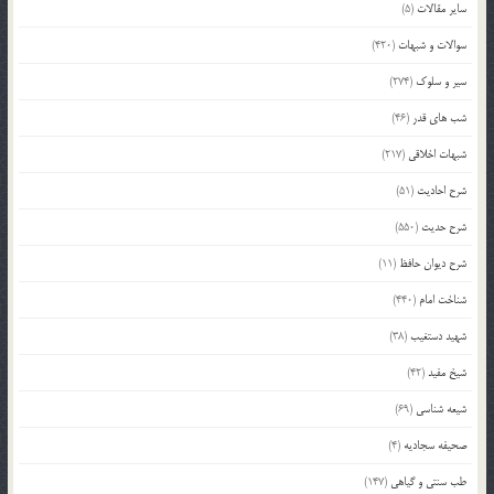
سایر مقالات
(5)
سوالات و شبهات
(420)
سیر و سلوک
(274)
شب های قدر
(46)
شبهات اخلاقی
(217)
شرح احادیث
(51)
شرح حدیث
(550)
شرح دیوان حافظ
(11)
شناخت امام
(440)
شهید دستغیب
(38)
شیخ مفید
(42)
شیعه شناسی
(69)
صحیفه سجادیه
(4)
طب سنتی و گیاهی
(147)