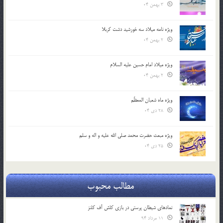
3 بهمن 04
ویژه نامه میلاد سه خورشید دشت کربلا
2 بهمن 04
ویژه میلاد امام حسین علیه السلام
2 بهمن 04
ویژه ماه شعبان المعظّم
28 دی 04
ویژه مبعث حضرت محمد صلی الله علیه و اله و سلم
25 دی 04
مطالب محبوب
نمادهای شیطان پرستی در بازی کلش آف کلنز
11 مرداد 94