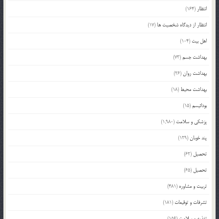
انتظار
(164)
انتظار از دیدگاه شخصیت ها
(17)
اهل بیت
(104)
بهداشت جسم
(73)
بهداشت روان
(26)
بهداشت محیط
(18)
بودائیسم
(15)
پزشکی و سلامت
(1,980)
پند خوبان
(129)
تحصیل
(62)
تحصیل
(65)
تربیت و مشاوره
(481)
تشرفات و توقیعات
(181)
تغذیه و سلامت
(156)