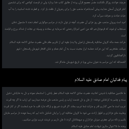
هرچند حوادث روزگار نگذاشت مفسّر معصومِ قرآن, پرده از حقایق کتاب خدا بردارد ولی در فرصت کوتاهی که برای ششمین
اختر فرزوان آسمان هدایت پیش آمد,شاهراه مذهب حق را برای رهروانِ از خلقت باز کرد , و فطرت تشنه انسانیت را به آب
حیات عبادت و معرفت سیرآب کرد.
امید است پیروان مذهب حق روز عزای آن حضرت, آنچه در توان دارند در مراسم سوگواری انجام دهند تا مشمول دعای
مستجاب او شوند که فرمود((رحم الله من احیی امرنا)) رحمتی که سرمایه ی سعادت و وسیله ی نجات از شدائد برزخ و قیامت
است.
حرکت همه ساله کاروان صادقیه رفسنجان (راهیان ولایت) جلوه ای از تکریم مقام عالی حضرت صادق الائمه علیه السلام
میباشد. مفتخریم که این حرکت حماسه ابراز محبت نسبت به آن امام همام و نشان افتخار شهرمان رفسنجان ؛ شهر
دارالصادقیون گردید.
الحمدالله که این مراسم به عنوان سنتی پویا در تاریخ شهرمان ماندگار شد.
پیام فدائیان امام صادق علیه السلام
ما خادمین صادقیه با شنیدن احادیث حضرت صادق الائمه علیه السلام عطر یادش را استشمام نموده و دل به عنایاتش دخیل
بسته و چشم به کراماتش دوخته ؛ از جان و دل خدمت ارباب و رئیس مذهب مان عرضه میداریم، ای ارباب ما اگر چه قبرت
غریب است ما نمی گذاریم قدر و منزلت شما غریب بماند. اگر قبرت ضریح و بارگاه ندارد قلب ما حرم شماست اگر در کنار قبرت
وهابیت مانع عزاداری و اظهار ارادت می شود ما کاروان صادقیه ای را برایتان تشکیل داده ایم که رسما عهده دار مراسم هایتان
باشیم و ناله سرای جعفری میزبان عزاداران و میهمانانتان گردد تا جان داریم بر غربتت غریب نوازی میکنیم...
وعده ما 25 شوال سالروز شهادت امام صادق علیه السلام