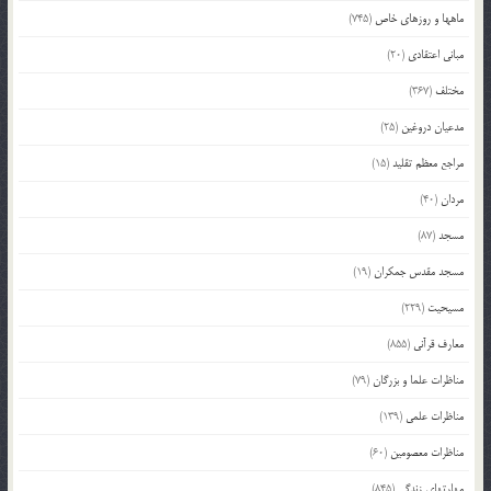
ماهها و روزهای خاص
(745)
مبانی اعتقادی
(20)
مختلف
(367)
مدعیان دروغین
(25)
مراجع معظم تقلید
(15)
مردان
(40)
مسجد
(87)
مسجد مقدس جمکران
(19)
مسیحیت
(229)
معارف قرآنی
(855)
مناظرات علما و بزرگان
(79)
مناظرات علمی
(139)
مناظرات معصومین
(60)
مهارتهای زندگی
(845)