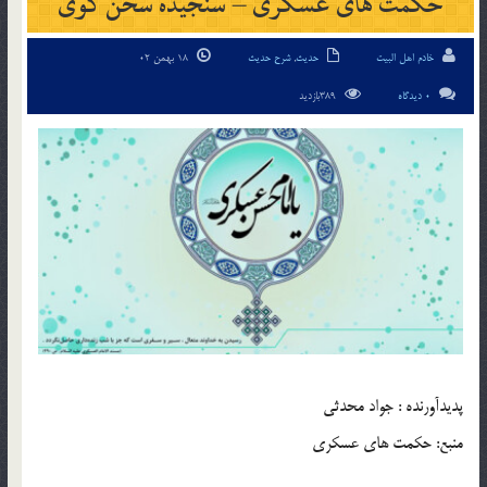
حکمت های عسکری – سنجیده سخن گوی
خادم اهل البیت
حدیث
,
شرح حدیث
18 بهمن 02
0 دیدگاه
389بازدید
پديدآورنده : جواد محدثی
منبع: حکمت های عسکری