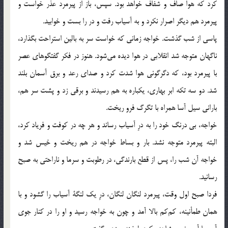
كرد كه هوا صاف و شفاف خواهد بود. سپس، باز از پيرمرد عذر خواست و
پيرمرد هم ديگر اصرار نكرد و به آسياب رفت و در را بست و خوابيد.
پاسي از شب گذشت. خواجه زماني كه خواست سر به بالين استراحت بگذارد،
ناگهان متوجه شد انقلابي در هوا ديده مي‌شود. هنوز در فكر گفتگوهاي عصر
با پيرمرد بود، كه دگرگوني هوا شدت كرد و صداي رعد و برق آسمان بلند
شد. دو سه تكه ابر بهاري، يكباره به هم رسيدند و برقي زد و پشت سر هم،
باراني سيل آسا همراه با تگرگ فرو ريخت.
خواجه، بي درنگ خود را به درِ آسياب رساند و هر چه در كوفت و فرياد كرد،
البته پيرمرد متوجه نشد. بار و بساط خواجه در هم ريخت و خيس شد و
خواجه آن شب را، پس از قطع بارندگي، در رطوبت و سرما و ناراحتي به صبح
رسانيد.
فردا صبح اول وقت، پيرمرد لنگان لنگان، درِ يك لنگة آسياب را گشود و با
همان طمأنينه، كم‌كم بالا آمد و چون به خواجه رسيد و او را در كنار جوي