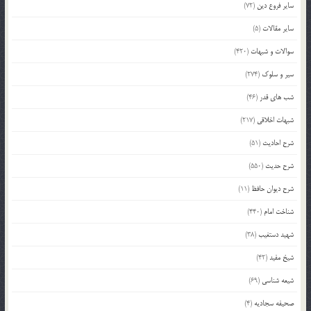
سایر فروع دین
(72)
سایر مقالات
(5)
سوالات و شبهات
(420)
سیر و سلوک
(274)
شب های قدر
(46)
شبهات اخلاقی
(217)
شرح احادیث
(51)
شرح حدیث
(550)
شرح دیوان حافظ
(11)
شناخت امام
(440)
شهید دستغیب
(38)
شیخ مفید
(42)
شیعه شناسی
(69)
صحیفه سجادیه
(4)