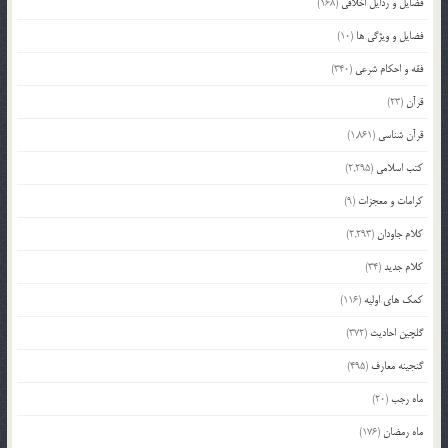
فضایل و رذایل اخلاقی
(168)
فضایل و ویژگی ها
(10)
فقه و احکام شرعی
(340)
قرآن
(23)
قرآن شناسی
(1,861)
کتب اسلامی
(2,295)
کرامات و معجزات
(9)
کلام جاودان
(2,293)
کلام جدید
(34)
کمک های اولیه
(116)
گلچین احادیث
(372)
گنجینه معارف
(495)
ماه رجب
(20)
ماه رمضان
(176)