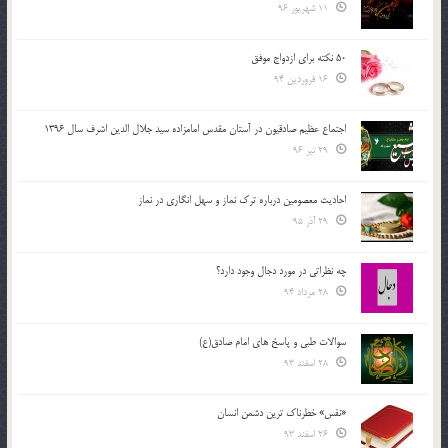
11 شهریور 96
50 نکته برای ازدواج موفق
16 فروردین 94
اجتماع عظیم صادقیون در آستان مقدس امامزاده سید جلال الدین اشرف سال 1396
29 تیر 96
احادیث معصومین درباره ترک نماز و سهل انگاری در نماز
29 آذر 95
چه نظراتی در مورد دجال وجود دارد؟
28 مرداد 94
سوالات طبی و پاسخ های امام صادق(ع)
28 اسفند 93
«نفس» خطرناک ترین دشمن انسان
26 اسفند 93