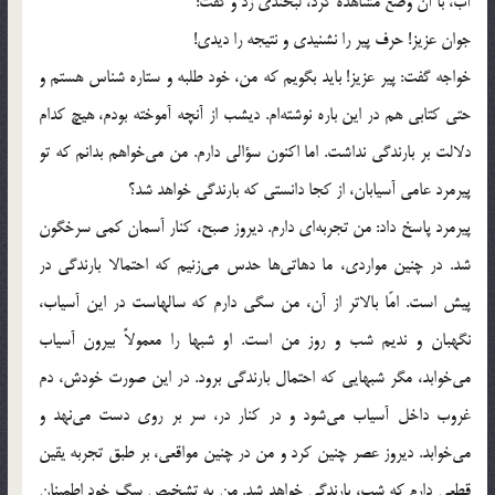
آب، با آن وضع مشاهده كرد، لبخندي زد و گفت:
جوان عزيز! حرف پير را نشنيدي و نتيجه را ديدي!
خواجه گفت: پير عزيز! بايد بگويم كه من، خود طلبه و ستاره شناس هستم و
حتي كتابي هم در اين باره نوشته‌ام. ديشب از آنچه آموخته بودم، هيچ كدام
دلالت بر بارندگي نداشت. اما اكنون سؤالي دارم. من مي‌خواهم بدانم كه تو
پيرمرد عامي آسيابان، از كجا دانستي كه بارندگي خواهد شد؟
پيرمرد پاسخ داد: من تجربه‌اي دارم. ديروز صبح، كنار آسمان كمي سرخگون
شد. در چنين مواردي، ما دهاتي‌ها حدس مي‌زنيم كه احتمالا بارندگي در
پيش است. امّا بالاتر از آن، من سگي دارم كه سالهاست در اين آسياب،
نگهبان و نديم شب و روز من است. او شبها را معمولاً بيرون آسياب
مي‌خوابد، مگر شبهايي كه احتمال بارندگي برود. در اين صورت خودش، دم
غروب داخل آسياب مي‌شود و در كنار در، سر بر روي دست مي‌نهد و
مي‌خوابد. ديروز عصر چنين كرد و من در چنين مواقعي، بر طبق تجربه يقين
قطعي دارم كه شب، بارندگي خواهد شد. من به تشخيص سگ خود اطمينان