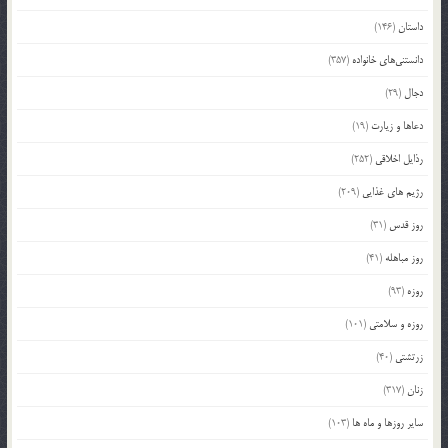
داستان
(146)
دانستنی‌های خانواده
(357)
دجال
(29)
دعاها و زیارت
(19)
رذایل اخلاقی
(252)
رژیم های غذایی
(209)
روز قدس
(31)
روز مباهله
(41)
روزه
(93)
روزه و سلامتی
(101)
زرتشتی
(40)
زنان
(317)
سایر روزها و ماه ها
(103)