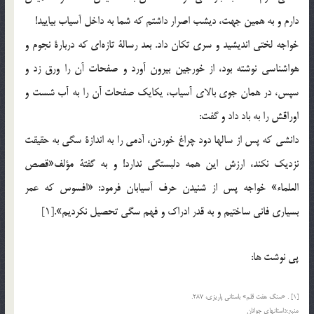
دارم و به همين جهت، ديشب اصرار داشتم كه شما به داخل آسياب بياييد!
خواجه لختي انديشيد و سري تكان داد. بعد رسالة تازه‌اي كه دربارة نجوم و
هواشناسي نوشته بود، از خورجين بيرون آورد و صفحات آن را ورق زد و
سپس، در همان جوي بالاي آسياب، يكايك صفحات آن را به آب شست و
اوراقش را به باد داد و گفت:
دانشي كه پس از سالها دود چراغ خوردن، آدمي را به اندازة سگي به حقيقت
نزديك نكند، ارزش اين همه دلبستگي ندارد! و به گفتة مؤلف«قصص
العلماء» خواجه پس از شنيدن حرف آسيابان فرمود: «افسوس كه عمر
بسياري فاني ساختيم و به قدر ادراك و فهم سگي تحصيل نكرديم».[1]
پي نوشت ها:
[1] . «سنگ هفت قلم» باستاني پاريزي، 287.
منبع:داستانهاي جوانان