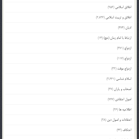
اخلاق اسلامی
(956)
اخلاق و تربیت اسلامی
(2,836)
ادیان
(474)
ارتباط با امام زمان (عج)
(14)
ازدواج
(371)
ازدواج
(117)
ازدواج موقت
(32)
اسلام شناسی
(2,661)
اصحاب و یاران
(37)
اصول اعتقادی
(777)
اطلاعیه ها
(26)
اعتقادات و اصول دین
(28)
اعتکاف
(43)