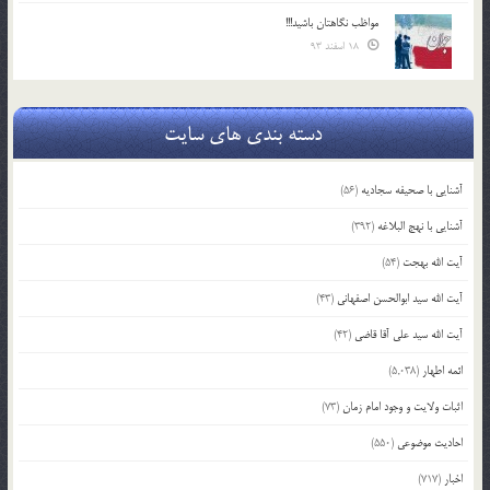
مواظب نگاهتان باشید!!!
18 اسفند 93
دسته بندی های سایت
آشنایی با صحیفه سجادیه
(56)
آشنایی با نهج البلاغه
(392)
آیت الله بهجت
(54)
آیت الله سید ابوالحسن اصفهانی
(43)
آیت الله سید علی آقا قاضی
(42)
ائمه اطهار
(5,038)
اثبات ولایت و وجود امام زمان
(73)
احادیث موضوعی
(550)
اخبار
(717)