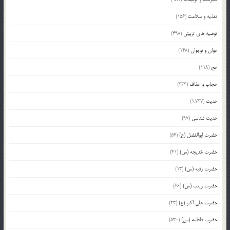
تغذیه و سلامت
(156)
توصیه های تربیتی
(498)
جوان و نوجوان
(148)
حج
(118)
حجاب و عفاف
(333)
حدیث
(1,737)
حدیث شناسی
(97)
حضرت ابوالفضل (ع)
(54)
حضرت خدیجه (س)
(41)
حضرت رقیه (س)
(13)
حضرت زینب (س)
(66)
حضرت علی اکبر (ع)
(23)
حضرت فاطمه (س)
(530)