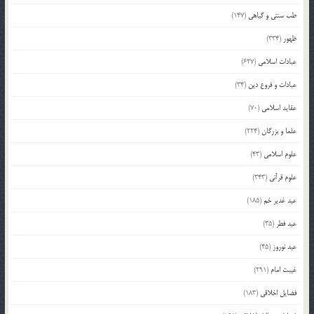
طب سنتی و گیاهی
(147)
ظهور
(334)
عبادات اسلامی
(627)
عبادات و فروع دین
(34)
عقاید اسلامی
(70)
علما و بزرگان
(224)
علوم اسلامی
(43)
علوم قرآنی
(343)
عید غدیر خم
(185)
عید فطر
(35)
عید نوروز
(45)
غیبت امام
(291)
فضایل اخلاقی
(183)