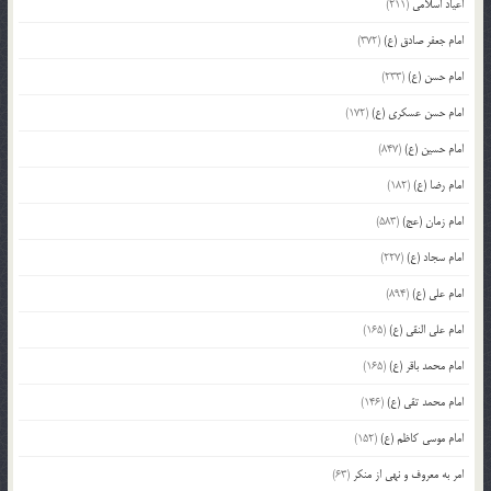
اعیاد اسلامی
(211)
امام جعفر صادق (ع)
(372)
امام حسن (ع)
(233)
امام حسن عسکری (ع)
(172)
امام حسین (ع)
(847)
امام رضا (ع)
(182)
امام زمان (عج)
(583)
امام سجاد (ع)
(227)
امام علی (ع)
(894)
امام علی النقی (ع)
(165)
امام محمد باقر (ع)
(165)
امام محمد تقی (ع)
(146)
امام موسی کاظم (ع)
(152)
امر به معروف و نهی از منکر
(63)