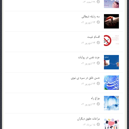
29 اسفند 03
سه رذیله شیطانی
24 شهریور 03
اقسام غيبت
24 شهریور 03
عزت نفس در روايات
24 شهریور 03
حسن خلق در سيره ي نبوي
24 شهریور 03
چراغ راه
24 شهریور 03
مراعات حقوق ديگران
15 مرداد 03