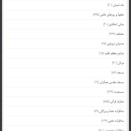
ماه شعبان
(20)
ماهها و روزهای خاص
(745)
مبانی اعتقادی
(20)
مختلف
(367)
مدعیان دروغین
(25)
مراجع معظم تقلید
(15)
مردان
(40)
مسجد
(87)
مسجد مقدس جمکران
(19)
مسیحیت
(229)
معارف قرآنی
(855)
مناظرات علما و بزرگان
(79)
مناظرات علمی
(139)
مناظرات معصومین
(60)