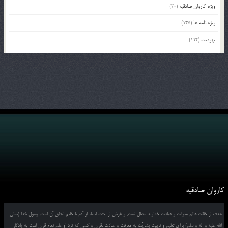
ویژه کاروان صادقیه
(30)
ویژه نامه ها
(135)
یهودیت
(194)
کاروان صادقیه
هدف از خلقت عالم معرفت و عبادت خداوند متعال است, و غرض از بعثت انبیاء از آدم تا خاتم تحقق آن است, رسول خدا (صلی
الله علیه و آله و سلم) برای تعلیم و تربیت بشریّت به معرفت و عبادت ,قرآن و کسی که نزد او علم تمام قرآن است به یادگار