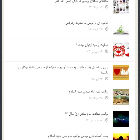
نمادهای شیطان پرستی در بازی کلش آف کلنز
11 مرداد 94
خاطره ای از توسل به حضرت زهرا(س)
23 خرداد 94
تجارت پُرسود ازدواج موقت !
16 شهریور 04
براي اينكه دل پدر و مادر را به دست آوريم و هميشه از ما راضي باشند چكار بايد
بكنيم؟
23 تیر 95
زیارت نامه امام صادق علیه السلام
28 مرداد 95
مراسم شهادت امام صادق (ع) سال 93
10 فروردین 94
جذب کمک های مردمی موکب امام علی علیه السلام