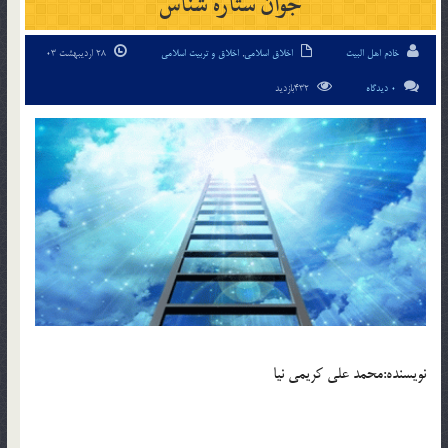
جوان ستاره شناس
خادم اهل البیت
اخلاق اسلامی
,
اخلاق و تربیت اسلامی
28 اردیبهشت 03
0 دیدگاه
432بازدید
نويسنده:محمد علي کريمي نيا