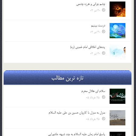
چشم ‏چرانى و هرزه‏ چشمى
30 تیر 03
درست ببينيم
30 تیر 03
پندهاي اخلاقي امام خميني (ره)
30 تیر 03
تازه ترین مطالب
سلام ای هلال محرم
25 خرداد 05
منزل به منزل با کاروان حسین بن علی علیه السلام
25 خرداد 05
پاسخ امام زمان علیه السلام به چند شبهه عاشورایی