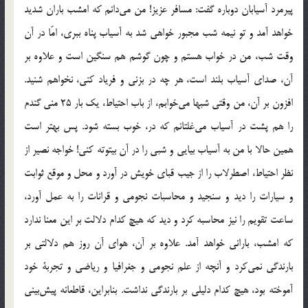
پيرمرد آسيابان دوباره گفت: مسافر عزيز! من مي‌دانم كه امشب باران شديد
خواهد آمد و تو نيمه شب مجبور خواهي شد به آسياب پناه ببري، امّا در آن
وقت شب، من در خواب هستم و چون گوشم هم سنگين است و علاوه بر
آن، صداي آسياب بلند است، هر چه در بزني و فرياد كني، نخواهم شنيد.
افزون بر آن، من وقتي شبها مي‌خوابم، از باب احتياط، يك بار 25 مني گندم
را هم پشت در آسياب مي‌غلتانم كه در، خوب بسته شود. پس بهتر است
همين حالا با من به آسياب بيايي و شبي را در آن بيتوته كني! خواجه نصير از
نظر احتياط، اصطرلاب را از جيب قباي خويش در آورد و محل و موقع ثوابت
و سيارات را ديد و سنجيد و محاسبات نجومي و قرانات را به عمل آورد،
ساعت تقويم را نيز محاسبه كرد و ديد كه هيچ كدام دلالت بر اين معنا ندارد
كه امشب، باراني خواهد آمد. علاوه بر آن، هواي آن روز هم دلالتي بر
بارندگي نمي‌كرد و آنچه از علم نجومي و جغرافيا و رياضي و تجربة خود
آموخته بود، هيچ كدام دليلي بر بارندگي نداشت. بنابراين، قاطعانه پيش‌بيني