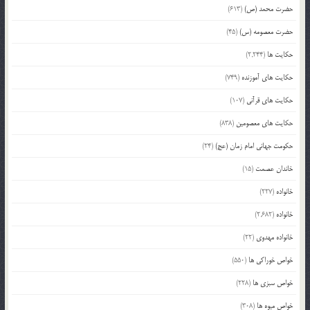
حضرت محمد (ص)
(613)
حضرت معصومه (س)
(45)
حکایت ها
(2,244)
حکایت های آموزنده
(749)
حکایت های قرآنی
(107)
حکایت های معصومین
(838)
حکومت جهانی امام زمان (عج)
(24)
خاندان عصمت
(15)
خانواده
(227)
خانواده
(2,682)
خانواده مهدوی
(22)
خواص خوراکی ها
(550)
خواص سبزی ها
(228)
خواص میوه ها
(308)