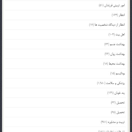
امور تربیتی فرزندان
(51)
انتظار
(164)
انتظار از دیدگاه شخصیت ها
(17)
اهل بیت
(104)
بهداشت جسم
(73)
بهداشت روان
(26)
بهداشت محیط
(18)
بودائیسم
(15)
پزشکی و سلامت
(1,980)
پند خوبان
(129)
تحصیل
(62)
تحصیل
(65)
تربیت و مشاوره
(481)
تشرفات و توقیعات
(181)