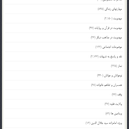
مهارتهای زندگی
(845)
مهدویت
(2,150)
مهدویت در قرآن و روایات
(47)
مهدویت در مذاهب دیگر
(36)
موضوعات اجتماعی
(122)
نقد و پاسخ به شبهات
(2,166)
نماز
(225)
نوجوانان و جوانان
(440)
همسران و تفاهم خانواده
(68)
وقف
(77)
ولایت فقیه
(37)
ویتامین ها
(89)
ویژه امامزاده سید جلال الدین
(16)