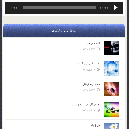
پخش‌کننده
00:00
00:00
صوت
مطالب مشابه
اقسام غيبت
29 اسفند 03
عزت نفس در روايات
29 اسفند 03
سه رذیله شیطانی
29 اسفند 03
حسن خلق در سيره ي نبوي
29 اسفند 03
چراغ راه