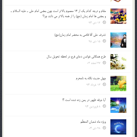
مقام و درجه كدام يك از 14 معصوم بالاتر است چون بعضي امام علي ـ عليه السلام ـ
و بعضي ها امام زمان (عج) را از همه بالاتر مي دانند چرا؟
12 دی 94
تشرف علي آقا قاضي به محضر امام زمان(عج)
15 دی 95
طرح همگانی خواندن دعای فرج در لحظه تحویل سال
27 اسفند 03
چهل حدیث نگاه به نامحرم
13 خرداد 94
آیا جرقه ظهور در یمن زده شده است ؟!
8 فروردین 94
ویژه ماه شعبان المعظّم
28 دی 04