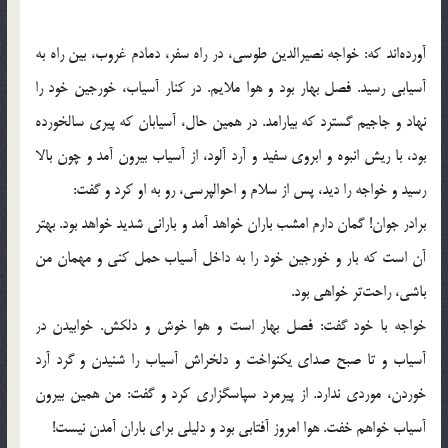
آورده‌اند كه: خواجه نصيرالدين طوسي، در راه سفر، دمادم غروب، بين راه به
آسيابي رسيد. فصل بهار بود و هوا ملايم. در كنار آسياب، خورجين خود را
نهاد و جاجيم گسترد كه بيارامد. در همين حال، آسيابان كه پيري سالخورده
بود، با ريش انبوه و ابروي سفيد و آرد آلود، از آسياب بيرون آمد و چون بالا
رسيد و خواجه را ديد، پس از سلام و احوالپرسي، رو به او كرد و گفت:
برادر جوان! گمان دارم امشب باران خواهد آمد و باراني شديد خواهد بود. بهتر
آن است كه بار و خورجين خود را به داخل آسياب حمل كني و مهمان من
باشي، راحت‌تر خواهي بود.
خواجه با خود گفت: فصل بهار است و هوا خوش و دلكش. خوابيدن در
آسياب و تا صبح صداي يكنواخت و دلخراش آسياب را شنيدن و گرد آرد
خوردن، موردي ندارد. از پيرمرد سپاسگزاري كرد و گفت: من همين بيرون
آسياب خواهم خفت. هوا امروز آفتابي بود و دليلي براي باران آمدن نيست!