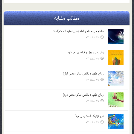
مطالب مشابه
حاکم خليفه الله و امام زمان (علیه السلام)است
29 اسفند 03
وقتی دین، پول و قبله، زن می‌شود
29 اسفند 03
زمان ظهور ؛ نگاهی دیگر (بخش اول)
29 اسفند 03
زمان ظهور ؛ نگاهی دیگر (بخش دوم)
29 اسفند 03
فرج نزدیک است یعنی چه؟
29 اسفند 03