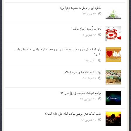
خاطره ای از توسل به حضرت زهرا(س)
23 خرداد 94
تجارت پُرسود ازدواج موقت !
16 شهریور 04
براي اينكه دل پدر و مادر را به دست آوريم و هميشه از ما راضي باشند چكار بايد
بكنيم؟
23 تیر 95
زیارت نامه امام صادق علیه السلام
28 مرداد 95
مراسم شهادت امام صادق (ع) سال 93
10 فروردین 94
جذب کمک های مردمی موکب امام علی علیه السلام
11 شهریور 96