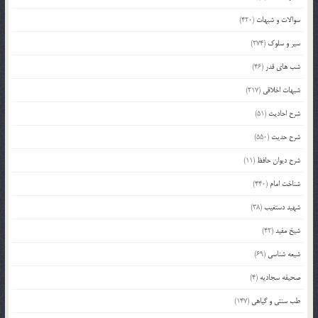
سوالات و شبهات
(420)
سیر و سلوک
(274)
شب های قدر
(46)
شبهات اخلاقی
(217)
شرح احادیث
(51)
شرح حدیث
(550)
شرح دیوان حافظ
(11)
شناخت امام
(440)
شهید دستغیب
(38)
شیخ مفید
(42)
شیعه شناسی
(69)
صحیفه سجادیه
(4)
طب سنتی و گیاهی
(147)