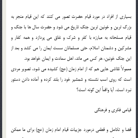
بسياري از افراد در مورد قيام حضرت تصور مي کنند که اين قيام منجر به
بزرگ ترين و خونين ترين جنگ تاريخ مي شود و حضرت سال ها با جنگ و
قيام مسلحانه به مبارزه با کفر و شرک و نفاق مي پردازد و همه کفار و
مشرکين و دشمنان اسلام، حتي مسلمانان سست ايمان را مي کشد و بعد از
اين جنگ خونين، هر کس مي ماند، اهل سعادت و ايمان خواهد بود.
معمولاً نقاشي هايي هم که از امام زمان (عج) کشيده مي شود، تصوير مردي
است که روي اسب نشسته و شمشير خود را بلند کرده و آماده دادن دستور
نبرد است، آيا واقعاً اين گونه است؟
قيامي فکري و فرهنگي
قضا و تکامل و قطعي درمورد جزييات قيام امام زمان (عج) براي ما ممکن