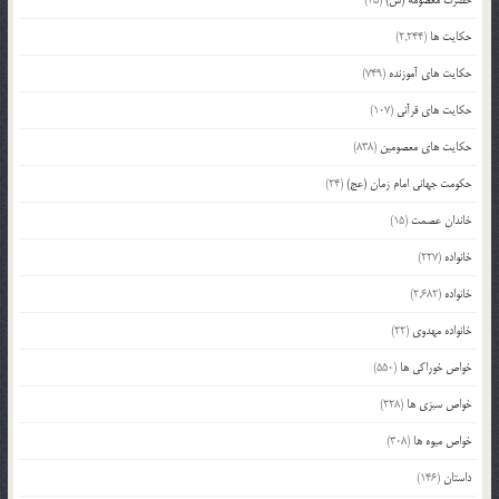
حکایت ها
(2,244)
حکایت های آموزنده
(749)
حکایت های قرآنی
(107)
حکایت های معصومین
(838)
حکومت جهانی امام زمان (عج)
(24)
خاندان عصمت
(15)
خانواده
(227)
خانواده
(2,682)
خانواده مهدوی
(22)
خواص خوراکی ها
(550)
خواص سبزی ها
(228)
خواص میوه ها
(308)
داستان
(146)