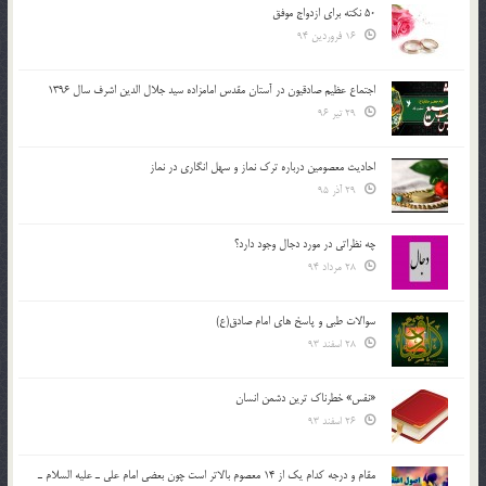
50 نکته برای ازدواج موفق
16 فروردین 94
اجتماع عظیم صادقیون در آستان مقدس امامزاده سید جلال الدین اشرف سال 1396
29 تیر 96
احادیث معصومین درباره ترک نماز و سهل انگاری در نماز
29 آذر 95
چه نظراتی در مورد دجال وجود دارد؟
28 مرداد 94
سوالات طبی و پاسخ های امام صادق(ع)
28 اسفند 93
«نفس» خطرناک ترین دشمن انسان
26 اسفند 93
مقام و درجه كدام يك از 14 معصوم بالاتر است چون بعضي امام علي ـ عليه السلام ـ