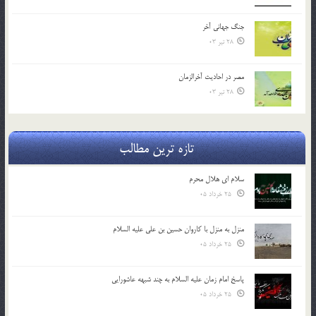
جنگ جهاني آخر
28 تیر 03
مصر در احادیث آخرالزمان
28 تیر 03
تازه ترین مطالب
سلام ای هلال محرم
25 خرداد 05
منزل به منزل با کاروان حسین بن علی علیه السلام
25 خرداد 05
پاسخ امام زمان علیه السلام به چند شبهه عاشورایی
25 خرداد 05