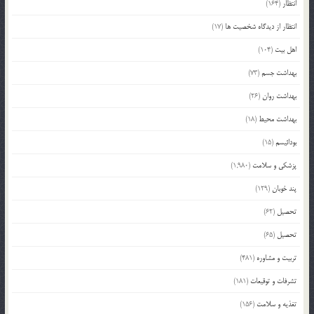
انتظار
(164)
انتظار از دیدگاه شخصیت ها
(17)
اهل بیت
(104)
بهداشت جسم
(73)
بهداشت روان
(26)
بهداشت محیط
(18)
بودائیسم
(15)
پزشکی و سلامت
(1,980)
پند خوبان
(129)
تحصیل
(62)
تحصیل
(65)
تربیت و مشاوره
(481)
تشرفات و توقیعات
(181)
تغذیه و سلامت
(156)