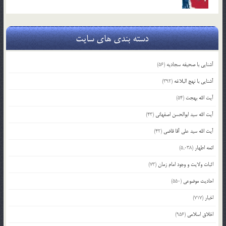
دسته بندی های سایت
آشنایی با صحیفه سجادیه
(56)
آشنایی با نهج البلاغه
(392)
آیت الله بهجت
(54)
آیت الله سید ابوالحسن اصفهانی
(43)
آیت الله سید علی آقا قاضی
(42)
ائمه اطهار
(5,038)
اثبات ولایت و وجود امام زمان
(73)
احادیث موضوعی
(550)
اخبار
(717)
اخلاق اسلامی
(956)