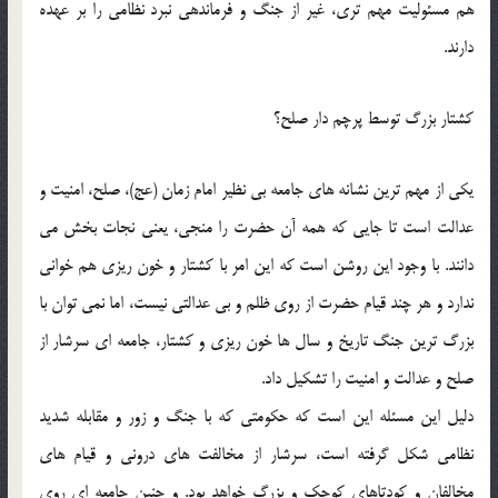
هم مسئوليت مهم تري، غير از جنگ و فرماندهي نبرد نظامي را بر عهده
دارند.
کشتار بزرگ توسط پرچم دار صلح؟
يکي از مهم ترين نشانه هاي جامعه بي نظير امام زمان (عج)، صلح، امنيت و
عدالت است تا جايي که همه آن حضرت را منجي، يعني نجات بخش مي
دانند. با وجود اين روشن است که اين امر با کشتار و خون ريزي هم خواني
ندارد و هر چند قيام حضرت از روي ظلم و بي عدالتي نيست، اما نمي توان با
بزرگ ترين جنگ تاريخ و سال ها خون ريزي و کشتار، جامعه اي سرشار از
صلح و عدالت و امنيت را تشکيل داد.
دليل اين مسئله اين است که حکومتي که با جنگ و زور و مقابله شديد
نظامي شکل گرفته است، سرشار از مخالفت هاي دروني و قيام هاي
مخالفان و کودتاهاي کوچک و بزرگ خواهد بود. و چنين جامعه اي روي