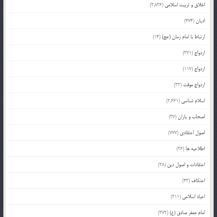
اخلاق و تربیت اسلامی
(2,836)
ادیان
(474)
ارتباط با امام زمان (عج)
(14)
ازدواج
(371)
ازدواج
(117)
ازدواج موقت
(32)
اسلام شناسی
(2,661)
اصحاب و یاران
(37)
اصول اعتقادی
(777)
اطلاعیه ها
(26)
اعتقادات و اصول دین
(28)
اعتکاف
(43)
اعیاد اسلامی
(211)
امام جعفر صادق (ع)
(372)