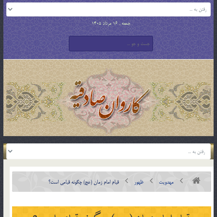
جمعه , 16 مرداد 1405
مهدویت
ظهور
قيام امام زمان (عج) چگونه قيامي است؟