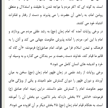
است. به گونه اي که اکثر مردم با مواجه شدن با حقيقت و استدلال و منطق
روشن امام، به راحتي آن حضرت را مي پذيرند و دست از رفتار و تفکرات
اشتباه خود مي کشند.
در برخي روايات آمده که امام زمان (عج) به رشد عقلي مردم مي پردازند و
امام با اين امر، مردم را آماده پذيرش حکومت جهاني مي کند و آنان را به
فرهنگ و تمدن اسلام فرا مي خواند. امام صادق(ع) فرمودند: «آن گاه که
قائم ما قيام کند، خداوند دست رحمت بر سر بندگان مي گذارد و به وسيله او،
خرد و انديشه هاي انسان کامل مي شود.»
برخي روايات از رشد علمي در زمان ظهور امام زمان (عج) سخن به ميان
آوردند و دوران ظهور را دوران گسترش علم ناميدند و يکي از ويژگي هاي
مهم حکومت امام را گسترش علم دانستند. دراين زمينه امام صادق (ع)
فرمودند: «دانش 27 بخش داردکه بشر تاکنون، دو بخش آن را آموخته
است. به هنگام قيام امام زمان (عج) 25 بخش ديگر بر آن افزوده مي شود».