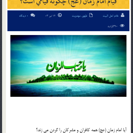
قيام امام زمان (عج) چگونه قيامي است؟
خادم اهل البیت
ظهور
,
مهدویت
12 تیر 03
0 دیدگاه
390بازدید
آيا امام زمان (عج) همه کافران و مشرکان را گردن مي زند؟