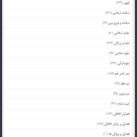
ظهور
(334)
عبادات اسلامی
(627)
عبادات و فروع دین
(34)
عقاید اسلامی
(70)
علما و بزرگان
(224)
علوم اسلامی
(43)
علوم قرآنی
(343)
عید غدیر خم
(185)
عید فطر
(35)
عید نوروز
(45)
غیبت امام
(291)
فضایل اخلاقی
(183)
فضایل و رذایل اخلاقی
(168)
فضایل و ویژگی ها
(10)