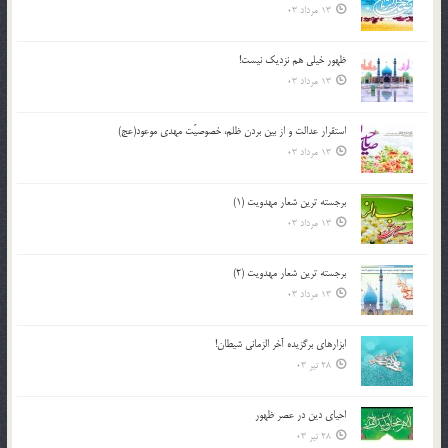
13 مرداد 03
ظهور خیلی هم نزدیک نیست!
13 مرداد 03
استقرار عدالت و از بين بردن ظلم، خصوصيّت مهدي موعود(عج)
13 مرداد 03
برجسته ترين شعار مهدويت (1)
13 مرداد 03
برجسته ترين شعار مهدويت (2)
13 مرداد 03
ابزارهاي برگزيده آخر الزماني شيطان!
28 تیر 03
احياي دين در عصر ظهور
28 تیر 03