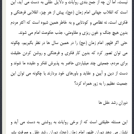
نيست، اما آن چه از جمع بندي روايات و دلايل عقلي به دست مي آيد، اين
است که انقلاب جهاني امام زمان (عج)، پيش از هر چيز، انقلابي فرهنگي و
فکري است، نه نظامي و کودتايي و به خاطر همين شيوه است که اکثر مردم
بدون هيچ جنگ و خون ريزي و مقاومتي، جذب حکومت امام مي شوند.
حتي اگر ظهور امام زمان (عج) را در همين سال ها در نظر بگيريم، چگونه
مي توان تصور کرد که بدون کار فکري و فرهنگي و روشن کردن حقيقت
براي مردم، جمعيتي چند ميلياردي حاضر به پذيرش تفکر و عقيده ما شوند و
دست از دين و آيين و عقايد و باورهاي خود بردارند يا چگونه مي توان اين
جمعيت عظيم را به زور همراه کرد؟
دوران رشد عقل ها
اين مسئله حقيقتي است که از برخي روايات به روشني به دست مي آيد و
نشان مي دهد دوران ظهور امام زمان (عج)، دوران رشد عقل و معرفت بشر