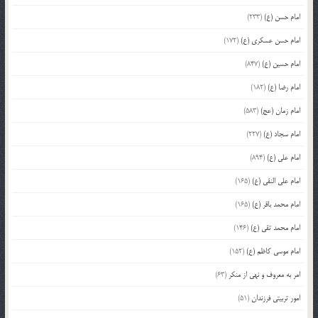
امام حسن (ع)
(233)
امام حسن عسکری (ع)
(172)
امام حسین (ع)
(847)
امام رضا (ع)
(182)
امام زمان (عج)
(583)
امام سجاد (ع)
(227)
امام علی (ع)
(894)
امام علی النقی (ع)
(165)
امام محمد باقر (ع)
(165)
امام محمد تقی (ع)
(146)
امام موسی کاظم (ع)
(152)
امر به معروف و نهی از منکر
(63)
امور تربیتی فرزندان
(51)