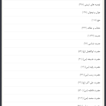
توصیه های تربیتی
(498)
جوان و نوجوان
(148)
حج
(118)
حجاب و عفاف
(333)
حدیث
(1,737)
حدیث شناسی
(97)
حضرت ابوالفضل (ع)
(54)
حضرت خدیجه (س)
(41)
حضرت رقیه (س)
(13)
حضرت زینب (س)
(66)
حضرت علی اکبر (ع)
(23)
حضرت فاطمه (س)
(530)
حضرت محمد (ص)
(613)
حضرت معصومه (س)
(45)