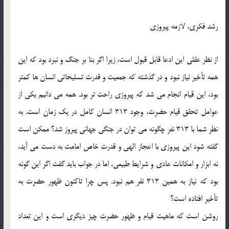
رشد فکري، لازمه پيروزي
از نظر عقلي اين ادعا قابل قبول است، زيرا اگر بنا بر جنگ و نبرد بود که اين
همه تأخير نياز نبود و در گذشته که جمعيت و قدرت تسليحاتي انسان ها کمتر
بود، اين قيام انجام مي شد که پيروزي راحت تر بود. همه مي دانيم يکي از
عوامل تحقق قيام حضرت، وجود 313 انسان کامل در يک زمان است. به
نظر شما با 313 نفر چگونه مي توان در جنگي جهاني پيروز شد؟ ممکن است
گفته شود اين پيروزي با اعجاز الهي و قدرت خاص امامت به دست مي آيد،
نه ابزار و امکانات عادي و شرايط طبيعي، اما در جواب بايد گفت اگر اين گونه
بود که نياز به همين 313 نفر هم نبود. پس چرا تاکنون ظهور حضرت به
تأخير افتاده است؟
روشن است که ماهيت قيام و ظهور حضرت چيز ديگري است و اين تعداد