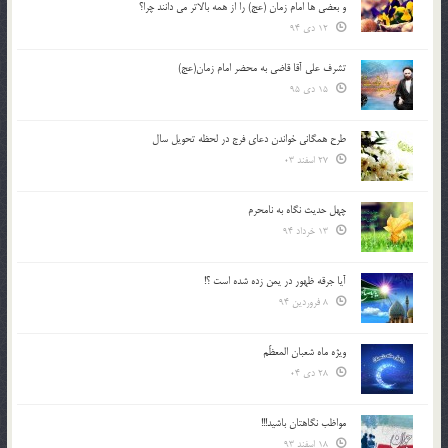
و بعضي ها امام زمان (عج) را از همه بالاتر مي دانند چرا؟
12 دی 94
تشرف علي آقا قاضي به محضر امام زمان(عج)
15 دی 95
طرح همگانی خواندن دعای فرج در لحظه تحویل سال
27 اسفند 03
چهل حدیث نگاه به نامحرم
13 خرداد 94
آیا جرقه ظهور در یمن زده شده است ؟!
8 فروردین 94
ویژه ماه شعبان المعظّم
28 دی 04
مواظب نگاهتان باشید!!!
18 اسفند 93