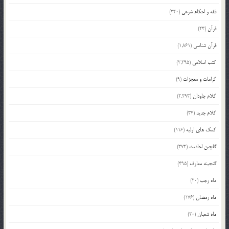
فقه و احکام شرعی
(340)
قرآن
(23)
قرآن شناسی
(1,861)
کتب اسلامی
(2,295)
کرامات و معجزات
(9)
کلام جاودان
(2,293)
کلام جدید
(34)
کمک های اولیه
(116)
گلچین احادیث
(372)
گنجینه معارف
(495)
ماه رجب
(20)
ماه رمضان
(176)
ماه شعبان
(20)