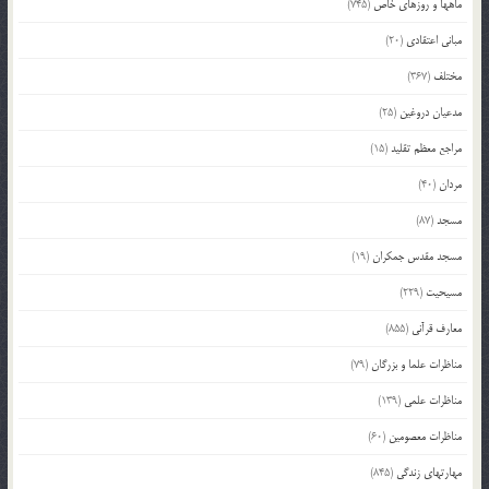
ماهها و روزهای خاص
(745)
مبانی اعتقادی
(20)
مختلف
(367)
مدعیان دروغین
(25)
مراجع معظم تقلید
(15)
مردان
(40)
مسجد
(87)
مسجد مقدس جمکران
(19)
مسیحیت
(229)
معارف قرآنی
(855)
مناظرات علما و بزرگان
(79)
مناظرات علمی
(139)
مناظرات معصومین
(60)
مهارتهای زندگی
(845)