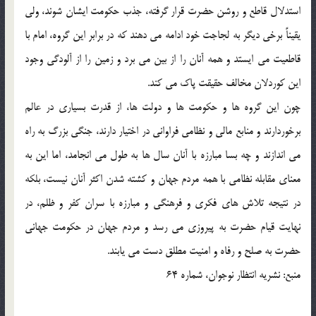
استدلال قاطع و روشن حضرت قرار گرفته، جذب حکومت ايشان شوند، ولي
يقيناً برخي ديگر به لجاجت خود ادامه مي دهند که در برابر اين گروه، امام با
قاطعيت مي ايستد و همه آنان را از بين مي برد و زمين را از آلودگي وجود
اين کوردلان مخالف حقيقت پاک مي کند.
چون اين گروه ها و حکومت ها و دولت ها، از قدرت بسياري در عالم
برخوردارند و منابع مالي و نظامي فراواني در اختيار دارند، جنگي بزرگ به راه
مي اندازند و چه بسا مبارزه با آنان سال ها به طول مي انجامد، اما اين به
معناي مقابله نظامي با همه مردم جهان و کشته شدن اکثر آنان نيست، بلکه
در نتيجه تلاش هاي فکري و فرهنگي و مبارزه با سران کفر و ظلم، در
نهايت قيام حضرت به پيروزي مي رسد و مردم جهان در حکومت جهاني
حضرت به صلح و رفاه و امنيت مطلق دست مي يابند.
منبع: نشريه انتظار نوجوان، شماره 64