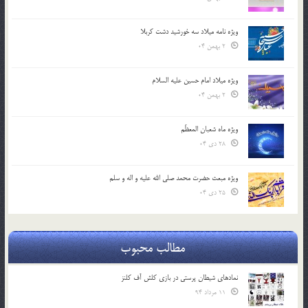
ویژه نامه میلاد سه خورشید دشت کربلا
2 بهمن 04
ویژه میلاد امام حسین علیه السلام
2 بهمن 04
ویژه ماه شعبان المعظّم
28 دی 04
ویژه مبعث حضرت محمد صلی الله علیه و اله و سلم
25 دی 04
مطالب محبوب
نمادهای شیطان پرستی در بازی کلش آف کلنز
11 مرداد 94