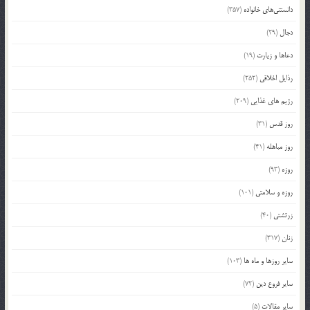
دانستنی‌های خانواده
(357)
دجال
(29)
دعاها و زیارت
(19)
رذایل اخلاقی
(252)
رژیم های غذایی
(209)
روز قدس
(31)
روز مباهله
(41)
روزه
(93)
روزه و سلامتی
(101)
زرتشتی
(40)
زنان
(317)
سایر روزها و ماه ها
(103)
سایر فروع دین
(72)
سایر مقالات
(5)