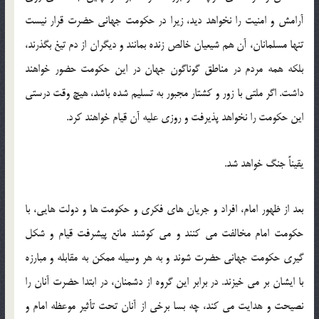
آرامش و امنيت را نخواهد ديد، زيرا در حکومت جهاني حضرت قرار نيست
تنها مسلمانان، آن هم شيعيان خالص زنده بمانند و ديگران از دم تيغ بگذرند،
بلکه همه مردم در مناطق گوناگون جهان در اين حکومت حضور خواهند
داشت. اگر ملتي با زور و کشتار مجبور به تسليم شده باشد، هيچ وقت درستي
اين حکومت را نخواهد پذيرفت و روزي عليه آن قيام خواهند کرد.
يقيناً جنگ خواهد شد.
بعد از ظهور امام، افراد و جريان هاي فکري و حکومت ها و دولت هايي، با
حکومت امام مخالفت مي کنند و مي کوشند مانع پيشرفت قيام و شکل
گيري حکومت جهاني حضرت شوند و به هر وسيله ممکن به مقابله و مبارزه
با ايشان بر مي خيزند. در برابر اين گروه از دشمنان، در ابتدا حضرت آنان را
نصيحت و هدايت مي کند، چه بسا برخي از آنان تحت تأثير موعظه امام و