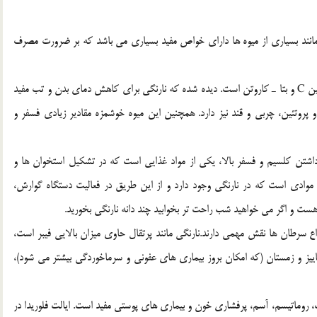
 مانند بسياري از ميوه ها داراي خواص مفيد بسياري مي باشد كه بر ضرورت مصرف
در زير مروري داريم بر اين خواص مفيد: نارنگي منبع غني ويتامين C و بتا ـ كاروتن است. ديده شده كه نارنگي براي كاهش دماي بدن و تب مفيد
راي ويتامين هاي A، B1 و B2 نيز هست و پروتئين، چربي و قند نيز دارد. همچنين اين ميوه خوشمزه مقادير زيادي فسفر و
داشتن كلسيم و فسفر بالا، يكي از مواد غذايي است كه در تشكيل استخوان ها و
 موادي است كه در نارنگي وجود دارد و از اين طريق در فعاليت دستگاه گوارش،
 و اگر مي خواهيد شب راحت تر بخوابيد چند دانه نارنگي بخوريد.
ع سرطان ها نقش مهمي دارند.نارنگي مانند پرتقال حاوي ميزان بالايي فيبر است،
ييز و زمستان (كه امكان بروز بيماري هاي عفوني و سرماخوردگي بيشتر مي شود)‌،
ت، روماتيسم، آسم، پرفشاري خون و بيماري هاي پوستي مفيد است. ايالت فلوريدا در