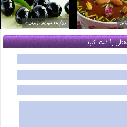
چرا از سيب غافليم؟
19 مرداد 03
هتان را ثبت کنید