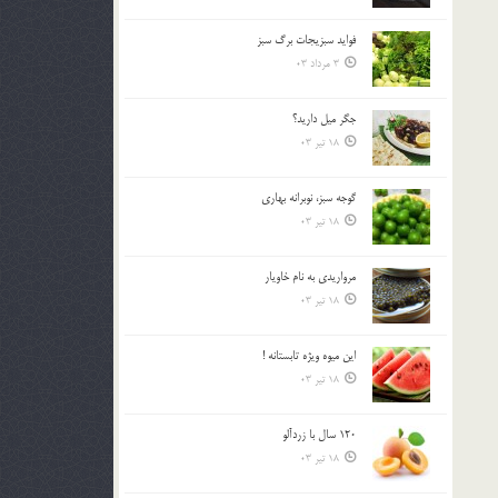
فوايد سبزيجات برگ سبز
3 مرداد 03
جگر ميل داريد؟
18 تیر 03
گوجه سبز، نوبرانه بهاري
18 تیر 03
مرواريدي به نام خاويار
18 تیر 03
اين ميوه ويژه تابستانه !
18 تیر 03
120 سال با زردآلو
18 تیر 03