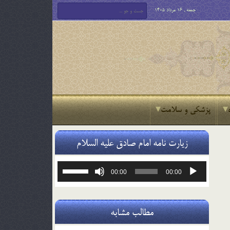
جمعه , 16 مرداد 1405
پزشکی و سلامت
زیارت نامه امام صادق علیه السلام
پخش‌کننده
برای
00:00
00:00
صوت
افزایش
یا
کاهش
صدا
مطالب مشابه
از
کلیدهای