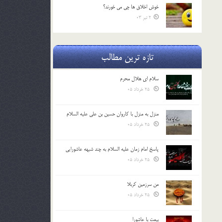
خوش اخلاق ها چي مي خورند؟
2 تیر 03
تازه ترین مطالب
سلام ای هلال محرم
25 خرداد 05
منزل به منزل با کاروان حسین بن علی علیه السلام
25 خرداد 05
پاسخ امام زمان علیه السلام به چند شبهه عاشورایی
25 خرداد 05
من سرزمین کربلا
25 خرداد 05
بیعت با عاشورا