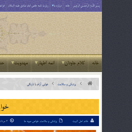
بِسْمِ اللَّـهِ الرَّحْمَـٰنِ الرَّحِيمِ
خانه
درباره ما
زیارت نامه خاص امام صادق علیه السلام
فراخو
خانه
کلام جاودان
ائمه اطهار
مهدویت
حد
پزشکی و سلامت
خوابي آرام با نارنگي
خواب
خادم اهل البیت
پزشکی و سلامت
,
خواص میوه ها
3 مرداد 03