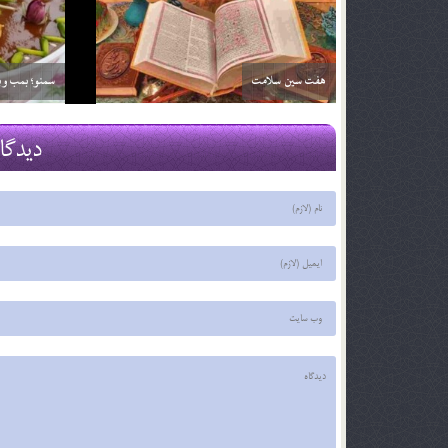
خواص آلبالو
خواص آناناس
29 اسفند 03
29 اسفند 03
دیدگا