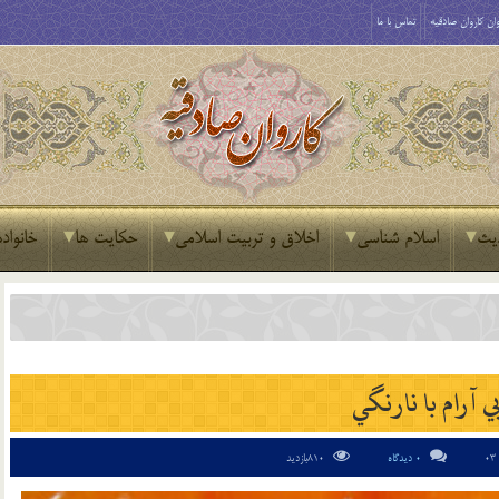
ان کاروان صادقیه
تماس با ما
یث
اسلام شناسی
اخلاق و تربیت اسلامی
حکایت ها
خانواده
ي آرام با نارنگي
0 دیدگاه
810بازدید