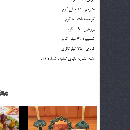
منيزيم : 11 ميلي گرم
كربوهيدرات : 8 گرم
پروتئين : 0/9 گرم
كلسيم : 42 ميلي گرم
كالري : 35 كيلوكالري
منبع: نشريه دنياي تغذيه، شماره 91.
مط