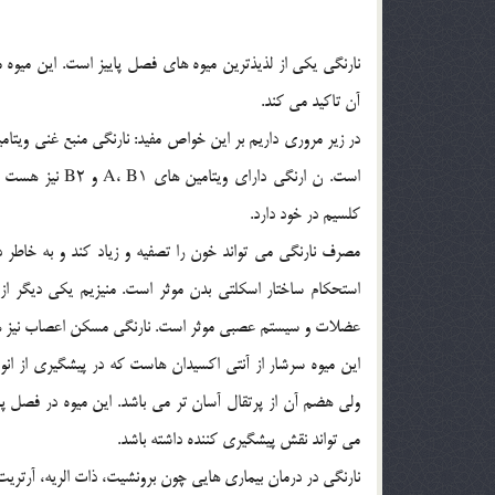
نارنگي يكي از لذيذترين ميوه هاي فصل پاييز است. اين ميوه
آن تاكيد مي كند.
است. ن ارنگي دا
كلسيم در خود دارد.
مصرف نارنگي مي تواند خون را تصفيه و زياد كند و به خاطر 
استحكام ساختار اسكلتي بدن موثر است. منيزيم يكي ديگر از
عضلات و سيستم عصبي موثر است. نارنگي مسكن اعصاب نيز هست
اين ميوه سرشار از آنتي اكسيدان هاست كه در پيشگيري از انوا
ولي هضم آن از پرتقال آسان تر مي باشد. اين ميوه در فصل پا
مي تواند نقش پيشگيري كننده داشته باشد.
نارنگي در درمان بيماري هايي چون برونشيت، ذات الريه، آرتري