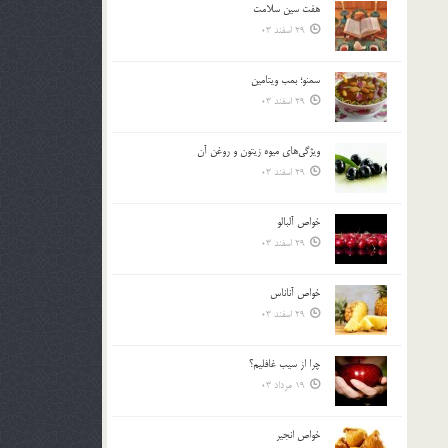
هفت سين سلامت
بالا
29 اسفند 03
و
پایین
استفاده
سمنو؛ بمب ويتامين
کنید.
29 اسفند 03
ويژگي‌هاي ميوه زيتون و روغن آن
29 اسفند 03
خواص آلبالو
29 اسفند 03
خواص آناناس
29 اسفند 03
چرا از سيب غافليم؟
19 مرداد 03
خواص انجير