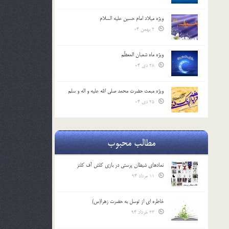
ویژه میلاد امام حسین علیه السلام
2 بهمن 04
ویژه ماه شعبان المعظّم
28 دی 04
ویژه مبعث حضرت محمد صلی الله علیه و اله و سلم
25 دی 04
مطالب محبوب
نمادهای شیطان پرستی در بازی کلش آف کلنز
11 مرداد 94
خاطره ای از توسل به حضرت زهرا(س)
23 خرداد 94