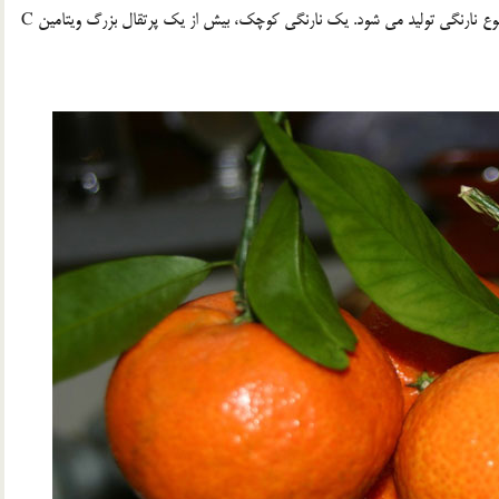
آمريكا بزرگ ترين توليد كننده نارنگي است و در اين ايالت پنج نوع نارنگي توليد مي شود. يك نارنگي كوچك، بيش از يك پرتقال بزرگ ويتامين C