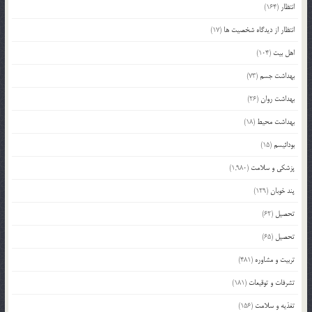
انتظار
(164)
انتظار از دیدگاه شخصیت ها
(17)
اهل بیت
(104)
بهداشت جسم
(73)
بهداشت روان
(26)
بهداشت محیط
(18)
بودائیسم
(15)
پزشکی و سلامت
(1,980)
پند خوبان
(129)
تحصیل
(62)
تحصیل
(65)
تربیت و مشاوره
(481)
تشرفات و توقیعات
(181)
تغذیه و سلامت
(156)