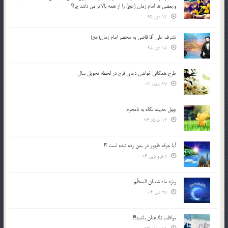
و بعضي ها امام زمان (عج) را از همه بالاتر مي دانند چرا؟
12 دی 94
تشرف علي آقا قاضي به محضر امام زمان(عج)
15 دی 95
طرح همگانی خواندن دعای فرج در لحظه تحویل سال
27 اسفند 03
چهل حدیث نگاه به نامحرم
13 خرداد 94
آیا جرقه ظهور در یمن زده شده است ؟!
8 فروردین 94
ویژه ماه شعبان المعظّم
28 دی 04
مواظب نگاهتان باشید!!!