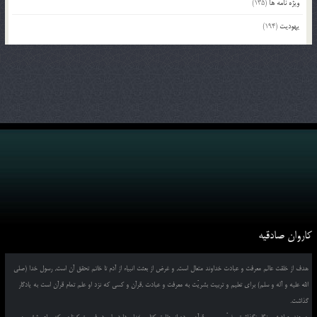
ویژه نامه ها
(135)
یهودیت
(194)
کاروان صادقیه
هدف از خلقت عالم معرفت و عبادت خداوند متعال است, و غرض از بعثت انبیاء از آدم تا خاتم تحقق آن است, رسول خدا (صلی
الله علیه و آله و سلم) برای تعلیم و تربیت بشریّت به معرفت و عبادت ,قرآن و کسی که نزد او علم تمام قرآن است به یادگار
گذاشت.