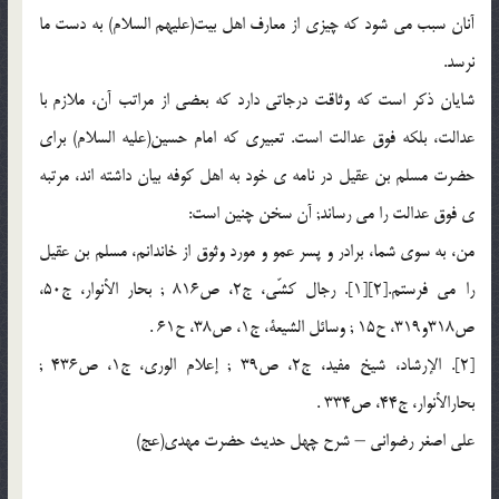
آنان سبب مى شود كه چيزى از معارف اهل بيت(عليهم السلام) به دست ما
نرسد.
شايان ذكر است كه وثاقت درجاتى دارد كه بعضى از مراتب آن، ملازم با
عدالت، بلكه فوق عدالت است. تعبيرى كه امام حسين(عليه السلام) براى
حضرت مسلم بن عقيل در نامه ى خود به اهل كوفه بيان داشته اند، مرتبه
ى فوق عدالت را مى رساند; آن سخن چنين است:
من، به سوى شما، برادر و پسر عمو و مورد وثوق از خاندانم، مسلم بن عقيل
را مى فرستم.[2][1]. رجال كشّى، ج2، ص816 ; بحار الأنوار، ج50،
ص318و319، ح15 ; وسائل الشيعة، ج1، ص38، ح61 .
[2]. الإرشاد، شيخ مفيد، ج2، ص39 ; إعلام الورى، ج1، ص436 ;
بحارالأنوار، ج44، ص334 .
علی اصغر رضوانی – شرح چهل حدیث حضرت مهدی(عج)