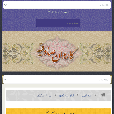
جمعه , 16 مرداد 1405
ائمه اطهار
امام زمان (عج)
نهی از تشکیک