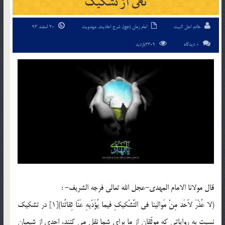
نهی از تشکیک
خادم اهل البیت
امام زمان (عج)
,
شرح احادیث
,
مهدویت
20 اسفند 93
0 دیدگاه
2309بازدید
قال مولانا الامام المهدي-عجل الله تعالي فرجه الشريف- :
(لا عُذْرَ لاََحَد مِنْ مَوالينا في التَّشْكيكِ فيما يُؤَدّيهِ عَنّا ثِقاتُنا)[1] در تشكيك
نسبت به رواياتى كه موثّقان از ما براى شما نقل مى كنند، احدى از شيعيان