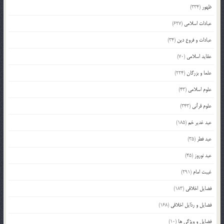
ظهور
(334)
عبادات اسلامی
(627)
عبادات و فروع دین
(34)
عقاید اسلامی
(70)
علما و بزرگان
(224)
علوم اسلامی
(43)
علوم قرآنی
(343)
عید غدیر خم
(185)
عید فطر
(35)
عید نوروز
(45)
غیبت امام
(291)
فضایل اخلاقی
(183)
فضایل و رذایل اخلاقی
(168)
فضایل و ویژگی ها
(10)