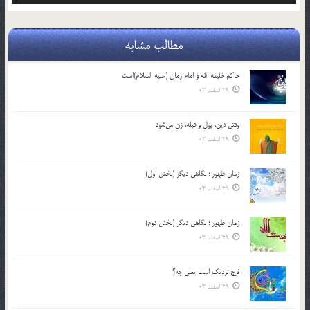
مطالب مشابه
حاکم خليفه الله و امام زمان (علیه السلام)است
29 اسفند 03
وقتی دین، پول و قبله، زن می‌شود
29 اسفند 03
زمان ظهور ؛ نگاهی دیگر (بخش اول)
29 اسفند 03
زمان ظهور ؛ نگاهی دیگر (بخش دوم)
29 اسفند 03
فرج نزدیک است یعنی چه؟
29 اسفند 03