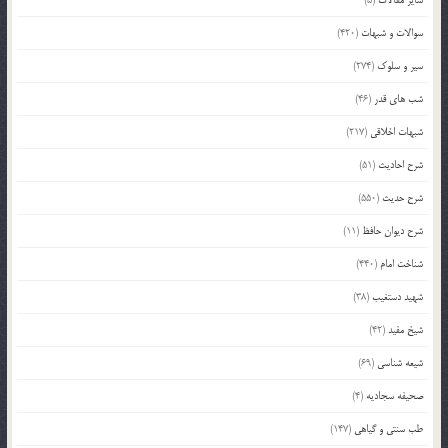
سوالات و شبهات
(420)
سیر و سلوک
(274)
شب های قدر
(46)
شبهات اخلاقی
(217)
شرح احادیث
(51)
شرح حدیث
(550)
شرح دیوان حافظ
(11)
شناخت امام
(440)
شهید دستغیب
(38)
شیخ مفید
(42)
شیعه شناسی
(69)
صحیفه سجادیه
(4)
طب سنتی و گیاهی
(147)