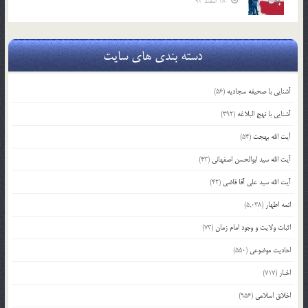
18 اسفند 93
دسته بندی های سایت
آشنایی با صحیفه سجادیه
(56)
آشنایی با نهج البلاغه
(392)
آیت الله بهجت
(54)
آیت الله سید ابوالحسن اصفهانی
(43)
آیت الله سید علی آقا قاضی
(42)
ائمه اطهار
(5,038)
اثبات ولایت و وجود امام زمان
(73)
احادیث موضوعی
(550)
اخبار
(717)
اخلاق اسلامی
(956)