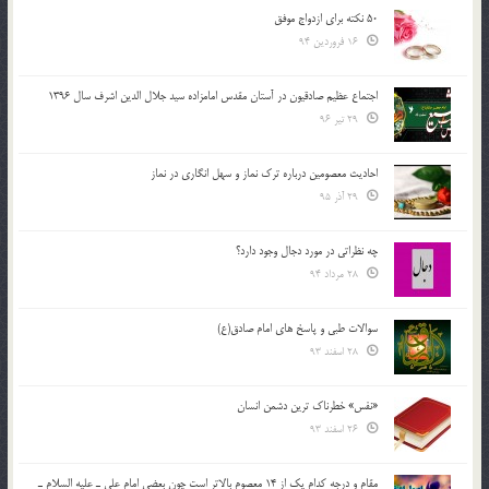
50 نکته برای ازدواج موفق
16 فروردین 94
اجتماع عظیم صادقیون در آستان مقدس امامزاده سید جلال الدین اشرف سال 1396
29 تیر 96
احادیث معصومین درباره ترک نماز و سهل انگاری در نماز
29 آذر 95
چه نظراتی در مورد دجال وجود دارد؟
28 مرداد 94
سوالات طبی و پاسخ های امام صادق(ع)
28 اسفند 93
«نفس» خطرناک ترین دشمن انسان
26 اسفند 93
مقام و درجه كدام يك از 14 معصوم بالاتر است چون بعضي امام علي ـ عليه السلام ـ