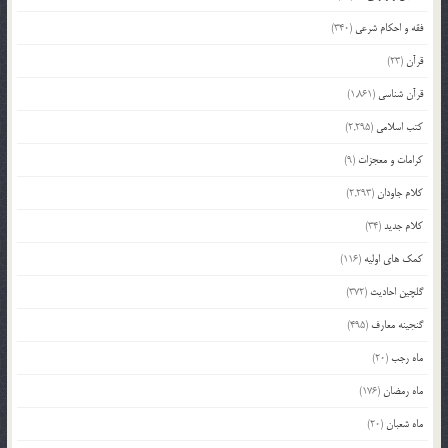
فقه و احکام شرعی
(340)
قرآن
(23)
قرآن شناسی
(1,861)
کتب اسلامی
(2,295)
کرامات و معجزات
(9)
کلام جاودان
(2,293)
کلام جدید
(34)
کمک های اولیه
(116)
گلچین احادیث
(372)
گنجینه معارف
(495)
ماه رجب
(20)
ماه رمضان
(176)
ماه شعبان
(20)