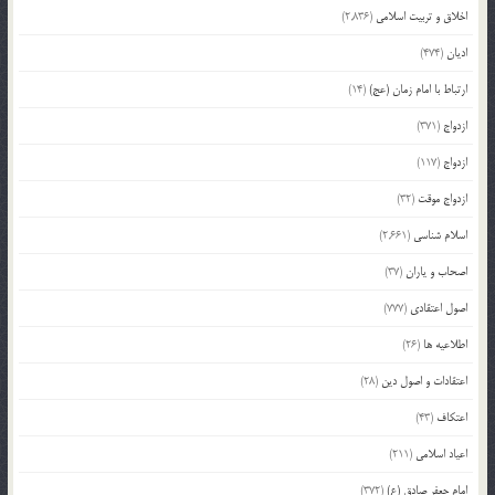
اخلاق و تربیت اسلامی
(2,836)
ادیان
(474)
ارتباط با امام زمان (عج)
(14)
ازدواج
(371)
ازدواج
(117)
ازدواج موقت
(32)
اسلام شناسی
(2,661)
اصحاب و یاران
(37)
اصول اعتقادی
(777)
اطلاعیه ها
(26)
اعتقادات و اصول دین
(28)
اعتکاف
(43)
اعیاد اسلامی
(211)
امام جعفر صادق (ع)
(372)