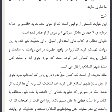
ما عذرى ندارند.
شرح
اين عبارت قسمتى از توقيعى است كه از سوى حضرت به «قاسم بن علا»
درباره ى «احمد بن هلال عبرتايى» و دورى از او صادر شده است.
فقهاى عظام، در كتاب هاى استدلالى اصول، براى حجّيّت خبر ثقه، به اين
روايت تمسك كرده اند; زيرا در واقع، حضرت در اين روايت، به متابعت و
قبول روايات كسانى امر كرده است كه مورد وثوق اند و سنّت اهل
بيت(عليهم السلام) را نقل مى كنند.
مفاد حديث، آن است كه، كسى حقّ ندارد در رواياتى كه اصحاب مورد وثوق
از اهل بيت(عليهم السلام) نقل كرده اند، تشكيك كند و به آن ها ترتيب اثر
ندهد، مگر در صورتى كه علم به خطاى آن داشته، يا مفاد خبر، مخالف با
كتاب و يا سنّت قطعى يا عقل سليم باشد; زيرا اين ثقات از اصحاب اند كه
واسطه ى نشر معارف اهل بيت(عليهم السلام) هستند و تشكيك در روايات