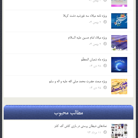
3 بهمن 04
ویژه نامه میلاد سه خورشید دشت کربلا
2 بهمن 04
ویژه میلاد امام حسین علیه السلام
2 بهمن 04
ویژه ماه شعبان المعظّم
28 دی 04
ویژه مبعث حضرت محمد صلی الله علیه و اله و سلم
25 دی 04
مطالب محبوب
نمادهای شیطان پرستی در بازی کلش آف کلنز
11 مرداد 94