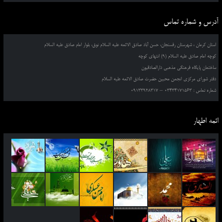
آدرس و شماره تماس
استان کرمان ، شهرستان رفسنجان، حسن آباد صادق الائمه علیه السلام نوق، بلوار امام صادق علیه السلام
کوچه امام صادق علیه السلام (9) انتهای کوچه
ساختمان پایگاه فرهنگی مذهبی دارالصادقیون
دفتر شورای مرکزی انجمن محبین حضرت صادق الائمه علیه السلام
شماره تماس : 03434171563 – 09133928317
ائمه اطهار