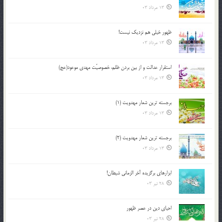
13 مرداد 03
ظهور خیلی هم نزدیک نیست!
13 مرداد 03
استقرار عدالت و از بين بردن ظلم، خصوصيّت مهدي موعود(عج)
13 مرداد 03
برجسته ترين شعار مهدويت (1)
13 مرداد 03
برجسته ترين شعار مهدويت (2)
13 مرداد 03
ابزارهاي برگزيده آخر الزماني شيطان!
28 تیر 03
احياي دين در عصر ظهور
28 تیر 03