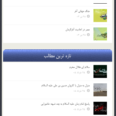
جنگ جهاني آخر
28 تیر 03
مصر در احادیث آخرالزمان
28 تیر 03
تازه ترین مطالب
سلام ای هلال محرم
25 خرداد 05
منزل به منزل با کاروان حسین بن علی علیه السلام
25 خرداد 05
پاسخ امام زمان علیه السلام به چند شبهه عاشورایی
25 خرداد 05