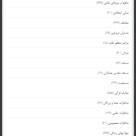
ماهها و روزهای خاص
(745)
مبانی اعتقادی
(20)
مختلف
(367)
مدعیان دروغین
(25)
مراجع معظم تقلید
(15)
مردان
(40)
مسجد
(87)
مسجد مقدس جمکران
(19)
مسیحیت
(229)
معارف قرآنی
(855)
مناظرات علما و بزرگان
(79)
مناظرات علمی
(139)
مناظرات معصومین
(60)
مهارتهای زندگی
(845)