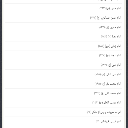
امام حسن (ع)
(233)
امام حسن عسکری (ع)
(172)
امام حسین (ع)
(847)
امام رضا (ع)
(182)
امام زمان (عج)
(583)
امام سجاد (ع)
(227)
امام علی (ع)
(894)
امام علی النقی (ع)
(165)
امام محمد باقر (ع)
(165)
امام محمد تقی (ع)
(146)
امام موسی کاظم (ع)
(152)
امر به معروف و نهی از منکر
(63)
امور تربیتی فرزندان
(51)