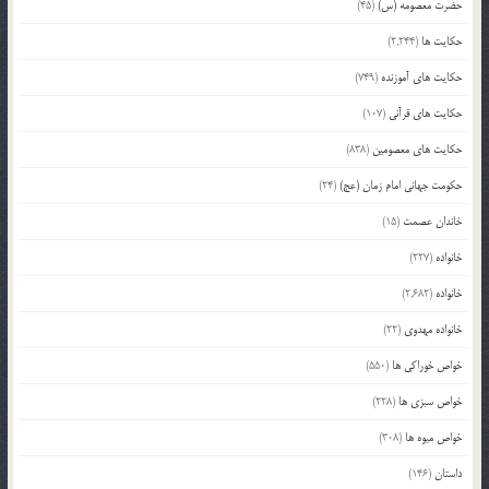
حضرت معصومه (س)
(45)
حکایت ها
(2,244)
حکایت های آموزنده
(749)
حکایت های قرآنی
(107)
حکایت های معصومین
(838)
حکومت جهانی امام زمان (عج)
(24)
خاندان عصمت
(15)
خانواده
(227)
خانواده
(2,682)
خانواده مهدوی
(22)
خواص خوراکی ها
(550)
خواص سبزی ها
(228)
خواص میوه ها
(308)
داستان
(146)