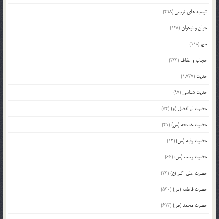
توصیه های تربیتی
(498)
جوان و نوجوان
(148)
حج
(118)
حجاب و عفاف
(333)
حدیث
(1,737)
حدیث شناسی
(97)
حضرت ابوالفضل (ع)
(54)
حضرت خدیجه (س)
(41)
حضرت رقیه (س)
(13)
حضرت زینب (س)
(66)
حضرت علی اکبر (ع)
(23)
حضرت فاطمه (س)
(530)
حضرت محمد (ص)
(613)