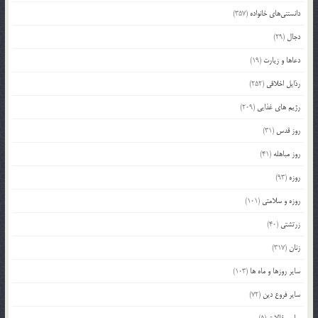
دانستنی‌های خانواده
(357)
دجال
(29)
دعاها و زیارت
(19)
رذایل اخلاقی
(252)
رژیم های غذایی
(209)
روز قدس
(31)
روز مباهله
(41)
روزه
(93)
روزه و سلامتی
(101)
زرتشتی
(40)
زنان
(317)
سایر روزها و ماه ها
(103)
سایر فروع دین
(72)
سایر مقالات
(5)