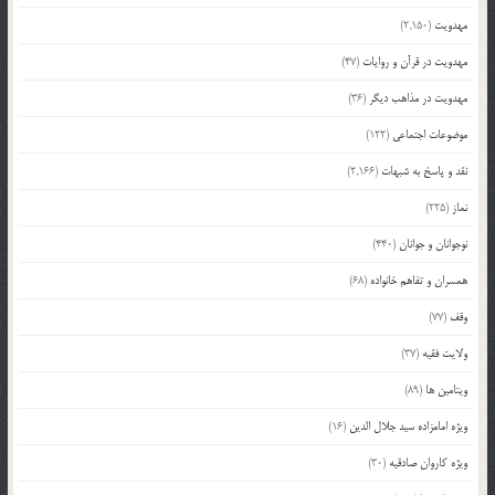
مهدویت
(2,150)
مهدویت در قرآن و روایات
(47)
مهدویت در مذاهب دیگر
(36)
موضوعات اجتماعی
(122)
نقد و پاسخ به شبهات
(2,166)
نماز
(225)
نوجوانان و جوانان
(440)
همسران و تفاهم خانواده
(68)
وقف
(77)
ولایت فقیه
(37)
ویتامین ها
(89)
ویژه امامزاده سید جلال الدین
(16)
ویژه کاروان صادقیه
(30)