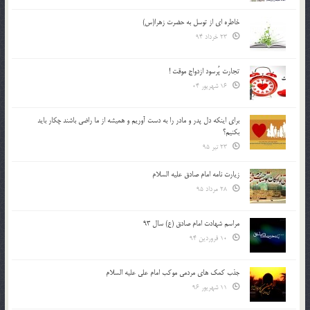
خاطره ای از توسل به حضرت زهرا(س)
23 خرداد 94
تجارت پُرسود ازدواج موقت !
16 شهریور 04
براي اينكه دل پدر و مادر را به دست آوريم و هميشه از ما راضي باشند چكار بايد
بكنيم؟
23 تیر 95
زیارت نامه امام صادق علیه السلام
28 مرداد 95
مراسم شهادت امام صادق (ع) سال 93
10 فروردین 94
جذب کمک های مردمی موکب امام علی علیه السلام
11 شهریور 96