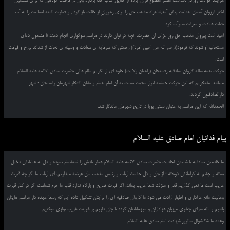
هرچند حوادث روزگار نگذاشت مفسّر معصومِ قرآن, پرده از حقایق کتاب خدا بردارد ولی در فرصت کوتاهی که برای ششمین
اختر فرزوان آسمان هدایت پیش آمد,شاهراه مذهب حق را برای رهروانِ از خلقت باز کرد , و فطرت تشنه انسانیت را به آب
حیات عبادت و معرفت سیرآب کرد.
امید است پیروان مذهب حق روز عزای آن حضرت, آنچه در توان دارند در مراسم سوگواری انجام دهند تا مشمول دعای
مستجاب او شوند که فرمود((رحم الله من احیی امرنا)) رحمتی که سرمایه ی سعادت و وسیله ی نجات از شدائد برزخ و قیامت
است.
حرکت همه ساله کاروان صادقیه رفسنجان (راهیان ولایت) جلوه ای از تکریم مقام عالی حضرت صادق الائمه علیه السلام
میباشد. مفتخریم که این حرکت حماسه ابراز محبت نسبت به آن امام همام و نشان افتخار شهرمان رفسنجان ؛ شهر
دارالصادقیون گردید.
الحمدالله که این مراسم به عنوان سنتی پویا در تاریخ شهرمان ماندگار شد.
پیام فدائیان امام صادق علیه السلام
ما خادمین صادقیه با شنیدن احادیث حضرت صادق الائمه علیه السلام عطر یادش را استشمام نموده و دل به عنایاتش دخیل
بسته و چشم به کراماتش دوخته ؛ از جان و دل خدمت ارباب و رئیس مذهب مان عرضه میداریم، ای ارباب ما اگر چه قبرت
غریب است ما نمی گذاریم قدر و منزلت شما غریب بماند. اگر قبرت ضریح و بارگاه ندارد قلب ما حرم شماست اگر در کنار قبرت
وهابیت مانع عزاداری و اظهار ارادت می شود ما کاروان صادقیه ای را برایتان تشکیل داده ایم که رسما عهده دار مراسم هایتان
باشیم و ناله سرای جعفری میزبان عزاداران و میهمانانتان گردد تا جان داریم بر غربتت غریب نوازی میکنیم...
وعده ما 25 شوال سالروز شهادت امام صادق علیه السلام