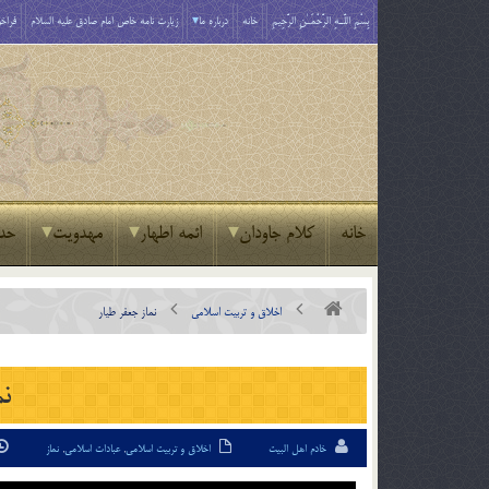
بِسْمِ اللَّـهِ الرَّحْمَـٰنِ الرَّحِيمِ
خانه
درباره ما
زیارت نامه خاص امام صادق علیه السلام
فراخو
خانه
کلام جاودان
ائمه اطهار
مهدویت
حد
اخلاق و تربیت اسلامی
نماز جعفر طيار
نم
خادم اهل البیت
اخلاق و تربیت اسلامی
,
عبادات اسلامی
,
نماز