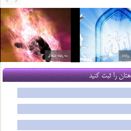
سه رذیله شیطانی
24 شهریور 03
هتان را ثبت کنید