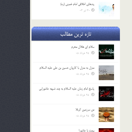
پندهاي اخلاقي امام خميني (ره)
30 تیر 03
تازه ترین مطالب
سلام ای هلال محرم
25 خرداد 05
منزل به منزل با کاروان حسین بن علی علیه السلام
25 خرداد 05
پاسخ امام زمان علیه السلام به چند شبهه عاشورایی
25 خرداد 05
من سرزمین کربلا
25 خرداد 05
بیعت با عاشورا