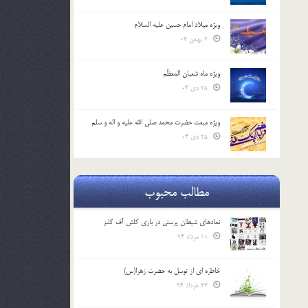
ویژه میلاد امام حسین علیه السلام
2 بهمن 04
ویژه ماه شعبان المعظّم
28 دی 04
ویژه مبعث حضرت محمد صلی الله علیه و اله و سلم
25 دی 04
مطالب محبوب
نمادهای شیطان پرستی در بازی کلش آف کلنز
11 مرداد 94
خاطره ای از توسل به حضرت زهرا(س)
23 خرداد 94