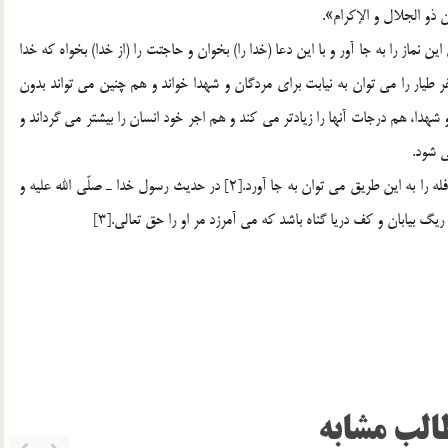
ان ذو الجلال و الإكرام».
ز را به جا آور و با اين دعا (خدا را) بخوان و حاجتت را (از خدا) بخواه كه خدا
آورده مي كند و به او اطمينان است».[1] نماز جعفر طيار را مي توان به نيابت براي مردگان و شهدا خواند و هم چنين مي تواند بدون
 شهدا، هم درجات آنها را زيادتر مي كند و هم اجر خود انسان را بيشتر مي گرداند و
ي شود.
اين نماز را به حساب نوافل شبانه روزي مي توان گذارد، يعني نافله را به اين طريق مي توان به جا آورد.[2] در حديث رسول خدا ـ صلّي الله عليه و
يگ بيابان و كف دريا گناه باشد كه مي آمرزد مر او را حق تعالي.[3]
الب مشابه