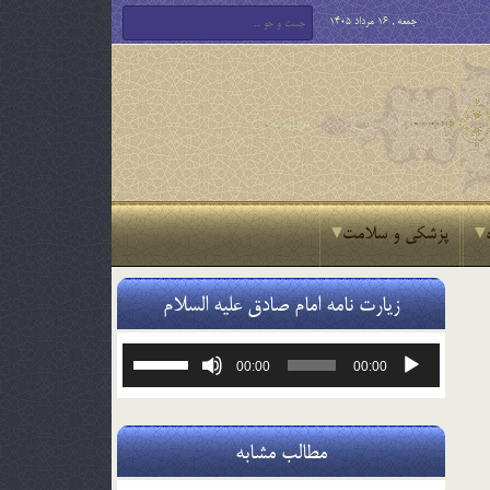
جمعه , 16 مرداد 1405
پزشکی و سلامت
زیارت نامه امام صادق علیه السلام
پخش‌کننده
برای
00:00
00:00
صوت
افزایش
یا
کاهش
صدا
مطالب مشابه
از
کلیدهای