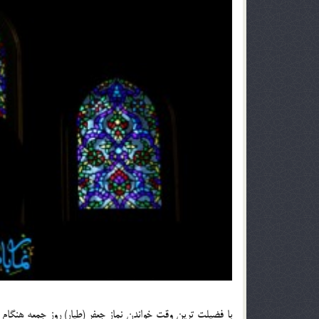
با فضيلت ترين وقت خواندن نماز جعفر (طيار) روز جمعه هنگام