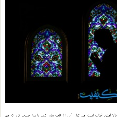
 بالا آمدن آفتاب است. مي توان آن را از نافله هاي شب يا روز حساب كرد كه هم