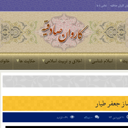
ان کاروان صادقیه
تماس با ما
یث
اسلام شناسی
اخلاق و تربیت اسلامی
حکایت ها
خانواده
از جعفر طيار
21 فروردین 94
0 دیدگاه
1069بازدید