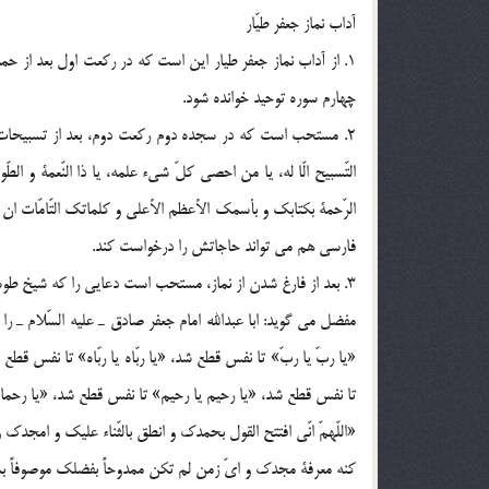
آداب نماز جعفر طيّار
1. از آداب نماز جعفر طيار اين است كه در ركعت اول بعد از 
چهارم سوره توحيد خوانده شود.
2. مستحب است كه در سجده دوم ركعت دوم، بعد از تسبيحات بگوي
التّسبيح الّا له، يا من احصي كلّ شيء علمه، يا ذا النّعمة و الط
الرّحمة بكتابك و بأسمك الأعظم الأعلي و كلماتك التّامّات ا
فارسي هم مي تواند حاجاتش را درخواست كند.
3. بعد از فارغ شدن از نماز، مستحب است دعايي را كه شيخ طوسي و سيد بن طاووس از مفضل بن عمر نقل كرده اند بخواند.
مفضل مي گويد: ابا عبدالله امام جعفر صادق ـ عليه السّلام ـ را 
«يا ربّ يا ربّ» تا نفس قطع شد، «يا ربّاه يا ربّاه» تا نفس قطع
تا نفس قطع شد، «يا رحيم يا رحيم» تا نفس قطع شد، «يا رحما
«اللّهمّ انّي افتتح القول بحمدك و انطق بالثّناء عليك و امجد
كنه معرفة مجدك و ايّ زمن لم تكن ممدوحاً بفضلك موصوفاً 