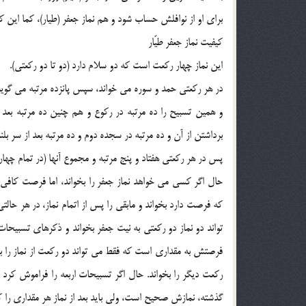
براي او از نوافلش حساب شود و هم نماز جعفر (طيار)، كما اين كه
كيفيت نماز جعفر طيّار
اين نماز چهار ركعت است كه دو سلام دارد (دو تا دو ركعتي).
در هر ركعتي حمد و سوره مي خواند، سپس پانزده مرتبه مي گويد: «سب
و همين تسبيح را ده مرتبه در ركوع و هم چنين ده مرتبه بعد 
برداشتن از آن و ده مرتبه در سجده دوم و ده مرتبه بعد از سر بل
پس در هر ركعتي هفتاد و پنج مرتبه و مجموع آنها (در تمام چه
حال اگر كسي مي خواهد نماز جعفر را بخواند، اما فرصت كافي ب
كه فرصت دارد بخواند و مابقي را پس از اتمام نماز، در هر حالتي
تواند دو نماز دو ركعتي به نيت جعفر بخواند و ذكرهاي تسبيحات ار
فرصتش به مقداري است كه فقط مي تواند دو ركعت از نماز را به
ركعت ديگر را بخواند. حال اگر تسبيحات اربعه را فراموش كرد 
گذشته، نمازش صحيح است، ولي بايد بعد از نماز هر مقداري را ك