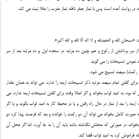
 در روايت آمده است پس با نماز جعفر نافله نماز مغرب را مثلا نيت مي كند.
حان الله و الحمدلله و لا اله الّا الله و الله اكبر».
از سر برداشتن از ركوع و هم چنين ده مرتبه در سجده اول و ده مرتبه بعد از سر
ند نمودن تسبيحات را مي گويد.
ار ركعت) سيصد تسبيح مي شود.
راي گفتن تمام سيصد مرتبه ذكر تسبيحات اربعه را ندارد، مي تواند به همان مقدار
 كه بود، به اميد ثواب بخواند و اگر اصلا وقت براي گفتن تسبيحات اربعه ندارد، مي
بعه را بعد از نماز در حال راه رفتن و يا در محيط كار به اميد ثواب بگويد و يا اگر
 صورت كامل بخواند مي تواند آن دو ركعت را خوانده و بعد كه فرصت پيدا كرد دو
بخواند، در صورتي كه محلش نگذشته باشد بايد آن را به جا آورد، اما اگر محل آن
ه فراموش كرد به اميد ثواب قضا كند.