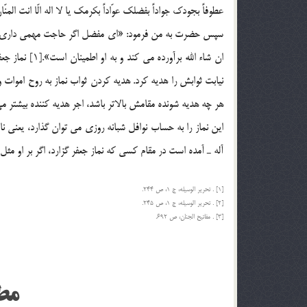
عطوفاً بجودك جواداً بفضلك عوّاداً بكرمك يا لا اله الّا انت المنّ
سپس حضرت به من فرمود: «اي مفضل اگر حاجت مهمي داري اين نما
ان شاء الله بر
نيابت ثوابش را هديه كرد. هديه كردن ثواب نماز به روح اموات و
هر چه هديه شونده مقامش بالاتر باشد، اجر هديه كننده بيشتر م
آله ـ آمده است در مقام كسي كه نماز جعفر گزارد، اگر بر او مثل ر
[1] . تحرير الوسيله، ج 1، ص 244.
[2] . تحرير الوسيله، ج 1، ص 245.
[3] . مفاتيح الجنان، ص 692.
مط