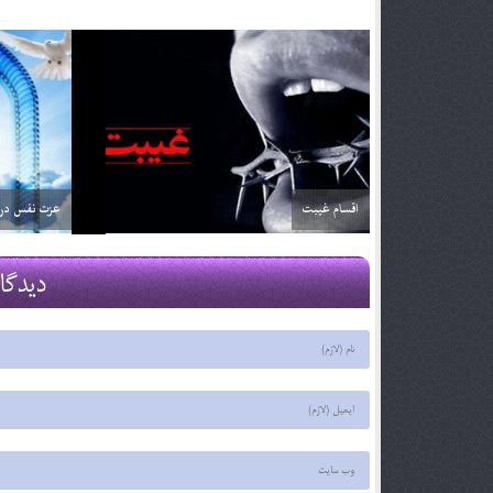
حسن خلق در سيره ي نبوي
چراغ راه
29 اسفند 03
29 اسفند 03
دیدگا