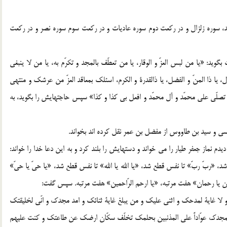
حمد، سوره زلزال و در ركعت دوم سوره عاديات و در ركعت سوم سوره نصر و در ركعت
د: «يا من لبس العزّ و الوقار، يا من تعطّف بالمجد و تكرّم به، يا من لا ينبغي
ّول، يا ذا المنّ و الفضل، يا ذالقدرة و الكرم، اسئلك بمعاقد العزّ من عرشك و منتهي
ن تصلّي علي محمّد و آل محمّد و افعل بي كذا و كذا» سپس حاجتهايش را بگويد، به
ديدم نماز جعفر طيار را مي خواند و دستهايش را بلند كرد و به اين دعا خدا را خواند:
 شد، «ربّ ربّ» تا نفس قطع شد، «يا الله يا الله» تا نفس قطع شد، «يا حيّ يا حيّ»
ن يا رحمان» هفت مرتبه، «يا ارحم الرّاحمين» هفت مرتبه. سپس گفت:
ك و لا غاية لمدحك و اثني عليك و من يبلغ غاية ثنائك و امد مجدك و انّي لخليقتك
بمجدك عوّاداً علي المذنبين بحلمك تخلّف سكّان ارضك عن طاعتك و كنت عليهم