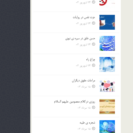
24 شهریور 03
عزت نفس در روايات
24 شهریور 03
حسن خلق در سيره ي نبوي
24 شهریور 03
چراغ راه
24 شهریور 03
مراعات حقوق ديگران
15 مرداد 03
روزي دركلام معصومين عليهم السلام
15 مرداد 03
شجره ي طيبه
15 مرداد 03