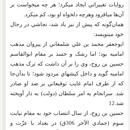
روايات تغييراتي ايجاد مي‏کرد؛ هر چه مي‏خواست بر
آن‌ها مي‏افزود وهرچه دلخواه‏ او بود، کم مي‏کرد.
همان‌گونه که پيش از نيز ياد شد، نجاشي در رجال
خود مي‏نويسد:
ابوجعفر محمد بن علي شلمغاني از پيروان مذهب
اماميه بود؛ اما رشک و حسد بر مقام ابوالقاسم
حسين بن روح، وي را بر آن داشت که ترک مذهب
اماميه گويد و داخل کيش‏هاي مردود شود؛ تا بدآن‌جا
که از طرف امام غايب توقيعاتي بر ضد او صادر
شد. سرانجام به امر سلطان (دولت) به دار آويخته
شد.12
حسين بن روح، از سال انتصاب خود به مقام نيابت
سوم (جمادي الآخر 306ق) در بغداد با عزّت و