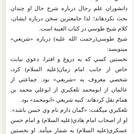
دانشوران علم رجال درباره شرح حال او چندان
بحث نکرده‏اند؛ لذا جامع‏ترين سخن درباره ايشان،
کلام شيخ طوسي در کتاب الغيبة است.
شيخ طوسي(رحمت الله عليه) درباره «شريعي»
مي‏نويسد:
نخستين کسي که به دروغ و افترا، دعوي نيابت
خاص از جانب امام زمان‏(عليه السلام) کرد،
شخصي ‏معروف به «شريعي» بود. جماعتي از
عالمان از ابومحمد تلعکبري از ابوعلي محمد بن
همام نقل کرده‏اند: کنيه شريعي «ابومحمد» بود.
تلعکبري مي‏گفت: «گمان دارم نام وي حسن باشد».
او از اصحاب امام هادي(عليه السلام) و امام حسن
عسکري(عليه السلام) به شمار مي‏آمد. او نخستين