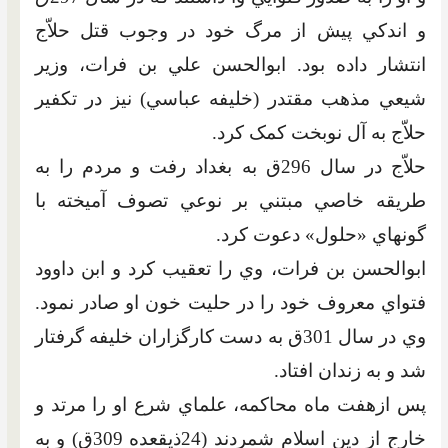
و اندکي پيش از مرگ خود در وجوب قتل حلاّج
انتشار داده بود. ابوالحسن علي بن فرات، وزير
شيعي مذهب مقتدر (خليفه عباسي) نيز در تکفير
حلاّج به آل نوبخت کمک کرد.
حلاّج در سال 296ق به بغداد رفت و مردم را به
طريقه خاصي مبتني بر نوعي تصوف آميخته با
گونه‏اي «حلول» دعوت کرد.
ابوالحسن بن فرات، وي را تعقيب کرد و ابن داوود
فتواي معروف خود را در حليت خون او صادر نمود.
وي در سال 301ق به دست کارگزاران خليفه گرفتار
شد و به زندان افتاد.
پس ازهفت ماه ‏محاکمه، علماي شرع او را مرتد و
خارج از دين اسلام شمردند (24ذيقعده 309ق) و به