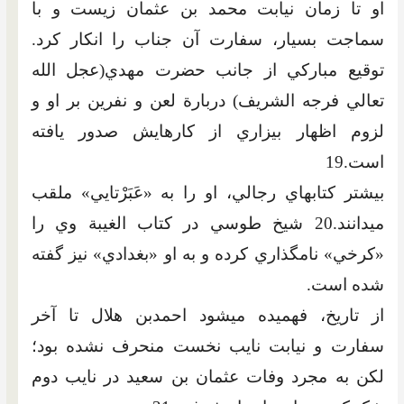
او تا زمان نيابت محمد بن عثمان زيست و با
سماجت بسيار، سفارت آن جناب را انکار کرد.
توقيع مبارکي از جانب حضرت مهدي(عجل الله
تعالي فرجه الشريف) دربارة لعن و نفرين بر او و
لزوم اظهار بيزاري از کارهايش صدور يافته
است.19
بيشتر کتاب‏هاي رجالي، او را به «عَبَرْتايي» ملقب
مي‏دانند.20 شيخ طوسي در کتاب الغيبة وي را
«کرخي» نامگذاري کرده و به او «بغدادي» نيز گفته
شده است.
از تاريخ، فهميده مي‏شود احمدبن هلال تا آخر
سفارت و نيابت نايب نخست منحرف نشده بود؛
لکن به مجرد وفات عثمان بن سعيد در نايب دوم