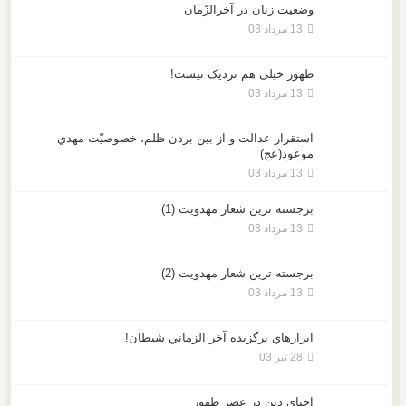
وضعیت زنان در آخرالزّمان
13 مرداد 03
ظهور خیلی هم نزدیک نیست!
13 مرداد 03
استقرار عدالت و از بين بردن ظلم، خصوصيّت مهدي
موعود(عج)
13 مرداد 03
برجسته ترين شعار مهدويت (1)
13 مرداد 03
برجسته ترين شعار مهدويت (2)
13 مرداد 03
ابزارهاي برگزيده آخر الزماني شيطان!
28 تیر 03
احياي دين در عصر ظهور