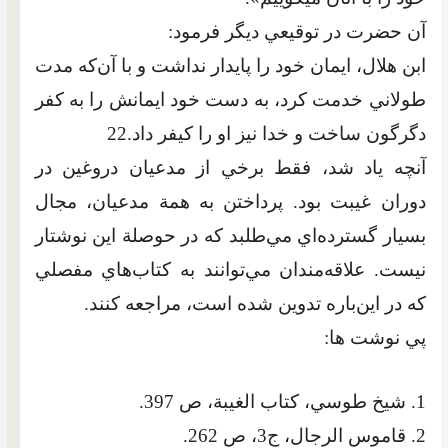
آن حضرت در توقيعي ديگر فرمود:
ابن هلال، ايمان خود را پايدار نداشت و با آن‌که مدت
طولاني خدمت کرد، به دست خود ايمانش را به کفر
دگرگون ساخت و خدا نيز او را کيفر داد.22
آنچه ياد شد، فقط برخي از مدعيان دروغين در
دوران غيبت بود. پرداختن به همة مدعيان، مجال
بسيار گسترده‌اي مي‌طلبد که در حوصلة اين نوشتار
نيست. علاقه‌مندان مي‌توانند به کتاب‌هاي مفصلي
که در اين‌باره تدوين شده است، مراجعه كنند.
پي نوشت ها:
1. شيخ طوسي، كتاب الغيبة، ص 397.
2. قاموس الرجال، ج3، ص 262.