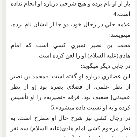
بار از او نام برده و هيچ شرحي درباره او انجام نداده
است.4
علامه حلي‏ در رجال خود، دو جا از ايشان نام برده،
مي‏نويسد:
محمد بن نصير نميري کسي است که امام
هادي(عليه السلام) او را لعن کرده است.
در جايي ديگر مي‏گويد:
ابن غضائري درباره او گفته است: «محمد بن نصير
از نظر علمي، از فضلاي بصره بود [و از نظر
عقيدتي] ضعيف بود. فرقه «نصيريه» را او تأسيس
کرده و به او نسبت داده مي‏شود».5
در رجال کشي نيز شرح حال او مطرح است. به
نظر مرحوم كشي امام هادي(عليه السلام) سه نفر