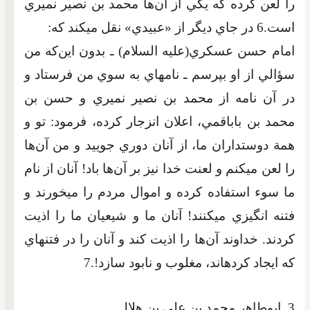
را لعن کرده که يکي از آن‌ها محمد بن نصير نميري
است.6 در جاي ديگر از «عبيدي» نقل مي‏کند که:
امام حسن عسکري(عليه السلام) ـ بدون اين‌که من
سؤالي از او بپرسم ـ نامه‏اي به سوي من فرستاد و
در آن نامه از محمد بن نصير نميري و حسن بن
محمد بن باباقمي، اعلان انزجار کرده، فرمود: تو و
همة دوستداران ما، از آنان دوري جوييد و من آن‌ها
را لعن مي‏کنم و لعنت خدا نيز بر آن‌ها باد! آنان از نام
ما سوء استفاده کرده و اموال مردم را مي‏خورند و
فتنه انگيزي مي‏کنند! آنان ما و شيعيان ما را اذيت
کردند. خداوند آن‌ها را اذيت کند و آنان را در فتنه‏اي
که ايجاد کرده‏اند، مغلوب و نابود سازد!.7
3. ابوطاهر محمد بن علي بن هلال