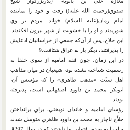
مغازه علي بن بابويه، (پدربزرگوار شيخ
صدوق‏(رحمت الله عليه)) رفت و خود را نماينده
امام زمان(عليه السلام) خواند. مردم بر وي
شوريدند و او را با خشونت از شهر بيرون افکندند.
ابن حلاج، پس از آن‌که جمعي از خراسانيان ادعايش
را پذيرفتند، ديگر بار به عراق شتافت.9
در اين زمان، چون فقه اماميه از سوي خلفا به
رسميت شناخته نشده بود، شيعيان در ميان مذاهب
اهل سنّت «مذهب ظاهري» را که مؤسس آن،
ابوبکر محمد بن داوود اصفهاني است، پذيرفته
بودند.
رؤساي اماميه و خاندان نوبختي، براي برانداختن
حلاّج ناچار به محمد بن داوود ظاهري متوسل شدند
و او را به صدور فتوايي وا داشتند که در سال 297ق