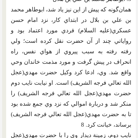
همان‌گونه که پيش از اين نيز ياد شد، ابوطاهر محمد
بن علي بن بلال در ابتداي کار، نزد امام حسن
عسکري(عليه السلام) فردي مورد اعتماد بود و
رواياتي چند از آن حضرت نقل کرده است؛ ولي
رفته رفته به سبب پيروي از هواي نفس، راه
انحراف در پيش گرفت و مورد مذمت خاندان وحي
واقع شد. وي، ادعا کرد وکيل حضرت مهدي(عجل
الله تعالي فرجه الشريف) است. او نيابت نايب دوم
حضرت مهدي(عجل الله تعالي فرجه الشريف) را
منکر شد و دربارة اموالي که نزد وي جمع شده بود
تا به حضرت مهدي(عجل الله تعالي فرجه الشريف)
برساند، خيانت کرد. 8
نايب دوم، زمينة ديدار وي را با حضرت مهدي(عجل