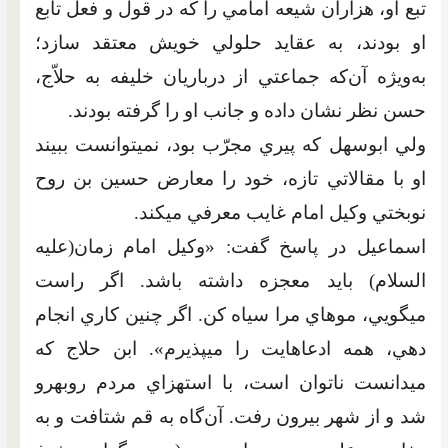
تبع او، هزاران شيعه امامي را که در قول و فعل تابع
او بودند، به عقايد حلولي خويش معتقد سازد؛
به‌ويژه آن‌که جماعتي از درباريان خليفه به حلاّج،
حسن نظر نشان داده و جانب او را گرفته بودند.
ولي ابوسهل که پيري مجرّب بود، نمي‏توانست ببيند
او با مقالاتي تازه، خود را معارض حسين بن روح
نوبختي وکيل امام غايب معرفي مي‏کند.
اسماعيل در پاسخ گفت: «وکيل امام زمان(عليه
السلام) بايد معجزه داشته باشد. اگر راست
مي‏گويي، موهاي مرا سياه کن. اگر چنين کاري انجام
دهي، همه ادعاهايت را مي‏پذيرم». ابن حلاج که
مي‏دانست ناتوان است، با استهزاي مردم روبه‏رو
شد و از شهر بيرون رفت. آن‌گاه به قم شتافت و به