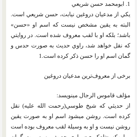
1. ابومحمد حسن شريعي
يکي از مدعيان دروغين نيابت، حسن شريعي است.
البته به يقين مشخص نيست که اسم او «حسن»
باشد؛ بلکه او با لقب معروف شده است. در روايتي
که نقل خواهد شد، راوي حديث به صورت حدس و
گمان اسم او را حسن ذکر کرده است.1
برخی از معروف‌ترين مدعيان دروغين
مؤلف قاموس الرجال مي‏نويسد:
از حديثي که شيخ طوسي(رحمت الله عليه) نقل
کرده است. روشن مي‏شود اسم او به صورت يقين
روشن نيست و او به وسيلة لقب معروف بوده است
و اين‌که «تلعکبري» راوي حديث، به صورت گمان