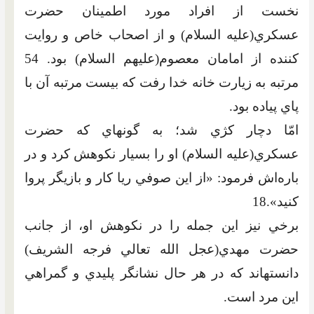
نخست از افراد مورد اطمينان حضرت
عسکري‏(عليه السلام) و از اصحاب خاص و روايت
کننده از امامان معصوم(عليهم السلام) بود. 54
مرتبه به زيارت خانه خدا رفت که بيست مرتبه آن با
پاي پياده بود.
امّا دچار کژي شد؛ به گونه‏اي که حضرت
عسکري(عليه السلام) او را بسيار نکوهش کرد و در
باره‌اش فرمود: «از اين صوفي ريا کار و بازيگر پروا
کنيد».18
برخي نيز اين جمله را در نکوهش او، از جانب
حضرت مهدي(عجل الله تعالي فرجه الشريف)
دانسته‏اند که در هر حال نشانگر پليدي و گمراهي
اين مرد است.