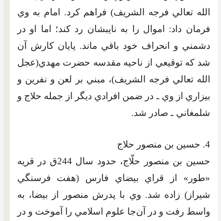
الله تعالي فرجه الشريف) فراهم کرد. امام به وي
فرمان داد: اموال را به نايبشان رد کند؛ اما او در
دشمني و انحراف خود باقي ماند. پايان کارش آن
شد که توقيعي از ناحيه مقدسه حضرت مهدي(عجل
الله تعالي فرجه الشريف)، مبني بر لعن و نفرين و
بيزاري از وي ـ در ضمن افرادي ديگر از جمله حلاج و
شلمغاني ـ صادر شد.
4. حسين بن منصور حلاج
حسين بن منصور حلّاج، حدود سال 244ق در قريه
«طور» از قراي بيضاي فارس (هفت فرسنگي
شيراز) زاده شد. وي با پدرش منصور از بيضا، به
واسط رفت و در آن‌جا علوم اسلامي را آموخت و در