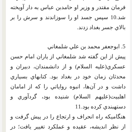
فرمان مقتدر و وزير او حامدبن عباس به دار آويخته
شد.10 سپس جسد او را سوزاندند و سرش را بر
بالاي جسر بغداد زدند.
5. ابوجعفر محمد بن علي شلمغاني
پيش از اين گفته شد شلمغاني از ياران امام حسن
عسکري(عليه السلام) و از دانشمندان، دبيران و
محدثان زمان خود در بغداد بود. کتاب‏هاي بسياري
داشت و در آن‌ها، انبوه رواياتي را که از امامان
اهل‏بيت(عليهم السلام) شنيده بود، گردآوري و
دسته‏بندي کرده بود.11
هنگامي‏که راه ‏انحراف و ارتجاع ‏را در پيش گرفت و
از نظر انديشه، عقيده و عملکرد تغيير يافت؛ در