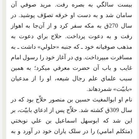
بيست سالگي به بصره رفت. مريد صوفي آن
سامان شد و به دست او خرقه تصوّف پوشيد. در
سال 270ق به مکه سفر کرد و از آن‌جا به اهواز
رفت و به دعوت پرداخت. حلاج براي دعوت به
مذهب صوفيانه خود ـ که جنبه «حلولي» داشت ـ به
‏مسافرت مي‏پرداخت. وي در آغاز خود را رسول امام
غايب و باب آن حضرت معرفي مي‏کرد؛ به همين
سبب علماي علم رجال شيعه، او را از مدعيان
«بابيّت» شمرده‏اند.
نام او ابوالمغيث حسين بن منصور حلاّج بود که در
سال 309ق کشته شد. حلاّج پس از ادعاي بابيّت، بر
اين شد که ابوسهل اسماعيل بن علي نوبختي
(متکلم امامي) را در سلک ياران خود در آورد و به