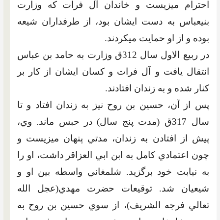
احترام مي‏زيست و خاندان آل فرات که وزارت
بني‏عباس به دست ايشان بود، از طرفداران شيعه
بوده و از او حمايت مي‏کردند.
در ربيع الاول سال 312ق وزارت به حامد بن عباس
انتقال يافت و آل فرات و کسان ايشان از کار بر
کنار شده و به زندان افتادند.
پس ‏از آن، حسين ‏بن ‏روح نيز به زندان افتاد و تا
سال 317ق (مدت پنج سال) در حبس ماند. وي،
پيش از افتادن به زندان، مدتي پنهان مي‏زيست و
چون اعتمادي کامل به ابن ابي العزاقر داشت، او را
به نيابت خود برگزيد. شلمغاني واسطه بين او و
شيعيان ‏شد. توقيعات ‏حضرت مهدي(عجل الله
تعالي فرجه الشريف)، از سوي حسين بن روح به