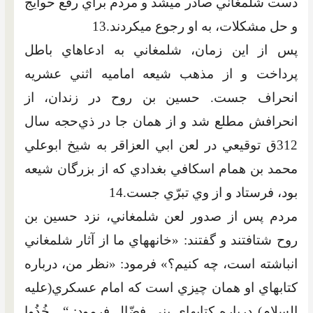
دست شلمغاني صادر مي‏شد و مردم براي رفع حوايج
و حل مشکلات، به او رجوع مي‏کردند.13
پس از اين زمان، شلمغاني به ادعا‏هاي باطل
پرداخت و از مذهب شيعه اماميه اثني عشريه
انحراف جست. حسين بن روح در زندان، از
انحرافش مطلع شد و از همان جا در ذي‌حجه سال
312ق توقيعي در لعن ابي العزاقر به شيخ ابوعلي
محمد بن همام اسکافي بغدادي که از بزرگان شيعه
بود، فرستاد و از وي تبرّي جست.14
مردم پس از صدور لعن شلمغاني، نزد حسين بن
روح شتافتند و گفتند: «خانه‏هاي ما از آثار شلمغاني
انباشته است، چه کنيم؟» فرمود: «نظر من، درباره
کتاب‏هاي او همان چيزي است که امام عسکري(عليه
السلام) درباره کتاب‏هاي بني فضّال فرمود: “…خُذُوا