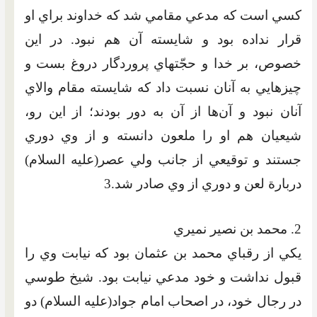
کسي است که مدعي مقامي شد که خداوند براي او
قرار نداده بود و شايسته آن هم نبود. در اين
خصوص، بر خدا و حجّت‏هاي پروردگار دروغ بست و
چيزهايي به آنان نسبت داد که شايسته مقام والاي
آنان نبود و آن‌ها از آن به دور بودند؛ از اين رو،
شيعيان هم او را ملعون دانسته و از وي دوري
جستند و توقيعي از جانب ولي عصر(عليه السلام)
دربارة لعن و دوري از وي صادر شد.3
2. محمد بن نصير نميري
يکي از رقباي محمد بن عثمان بود كه نيابت وي را
قبول نداشت و خود مدعي نيابت بود. شيخ طوسي
در رجال خود، در اصحاب امام جواد(عليه السلام) دو