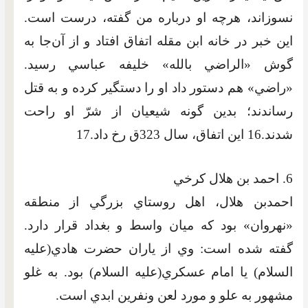
نسوزاند، هرچه او درباره من گفته، درست است.
اين خبر در خانه ابن مقله اتفاق افتاد و از آن‌جا به
گوش «الراضي بالله» خليفه عباسي رسيد.
«راضي» هم دستور داد او را دستگير کرده و به قتل
رساندند؛ بدين گونه شيعيان از شرّ او راحت
شدند.16 اين اتفاق، سال 323ق رخ داد.17
6. احمد بن هلال کرخي
احمدبن هلال، اهل روستاي بزرگي از منطقه
«نهروان» بود که ميان واسط و بغداد قرار دارد.
گفته شده است: وي از ياران حضرت هادي‏(عليه
السلام) يا امام عسکري‏(عليه السلام) بود. به غلو
مشهور به علو و مورد لعن ونفرين ابدي است.