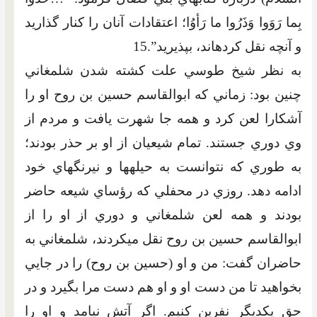
بِما رَوَوا وَذَرُوا ما رَأوُا؛ اعتقادات آنان را کنار گذاريد
و آنچه نقل کرده‏اند، بپذيريد”.15
به نظر شيخ طوسي‏ علت کشته شدن شلمغاني
چنين بود: زماني که ابوالقاسم حسين بن روح او را
آشکارا لعن کرد و همه جا شهرت يافت و مردم از
وي دوري جستند. تمام شيعيان از او بر حذر بودند؛
به طوري که نتوانست به حيله‏ها و نيرنگ‏هاي خود
ادامه دهد. روزي در محفلي که رؤساي شيعه حاضر
بودند و همه لعن شلمغاني و دوري از او را از
ابوالقاسم حسين بن روح نقل مي‏کردند، شلمغاني به
حاضران گفت: من و او (حسين بن روح) را در جايي
بخواهيد تا من دست او و او هم دست مرا بگيرد و در
حق يکديگر نفرين کنيم. اگر آتش نيامد و او را