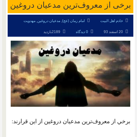
برخی از معروف‌ترين مدعيان دروغين
خادم اهل البیت
امام زمان (عج)
,
مدعیان دروغین
,
مهدویت
20 اسفند 93
0 دیدگاه
2189بازدید
برخي از معروف‌ترين مدعيان دروغين از اين قرارند: