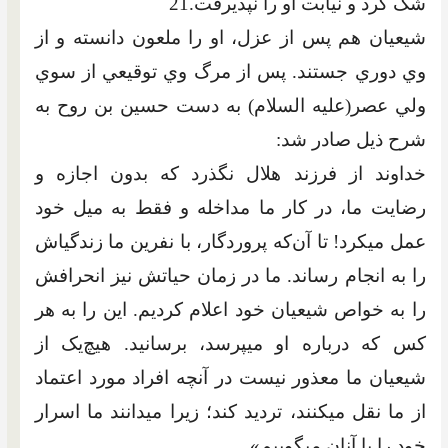
شک کرد و نيابت او را نپذيرفت.21
شيعيان هم پس از عزل، او را ملعون دانسته و از
وي دوري جستند. پس از مرگ وي توقيعي از سوي
ولي عصر(عليه السلام) به دست حسين بن روح به
شرح ذيل صادر شد:
خداوند از فرزند هلال نگذرد که بدون اجازه و
رضايت ما، در کار ما مداخله و فقط به ميل خود
عمل مي‏کرد! تا آن‌که پروردگار، با نفرين ما زندگي‏اش
را به انجام رساند. ما در زمان حياتش نيز انحرافش
را به خواص شيعيان خود اعلام کرديم. اين را به هر
کس که درباره او مي‏پرسد، برسانيد. هيچ‌يک از
شيعيان ما معذور نيست در آنچه افراد مورد اعتماد
از ما نقل مي‏کنند، ترديد کند؛ زيرا مي‏دانند ما اسرار
خود را با آنان مي‏گوييم».