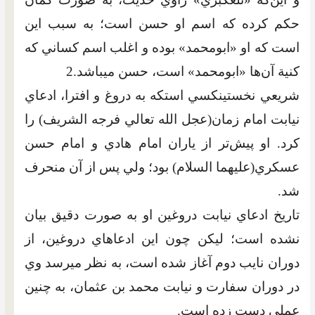
حکم کرده که اسم او حسن است؛ به سبب اين‌
است که او «ابومحمد» بوده و اغلب اسم کساني که
كنية آن‌ها «ابومحمد» است، حسن مي‏باشد.2
شريعي نخستين‏کسي است‏که به دروغ و افترا، ادعاي
نيابت امام زمان‏(عجل الله تعالي فرجه الشريف) را
کرد. او پيش‌تر از ياران امام هادي‏ و امام حسن
عسکري(عليهما السلام) بود؛ ولي‏ پس از آن منحرف
شد.
تاريخ ادعاي نيابت دروغين او به صورت دقيق بيان
نشده است؛ ليکن چون اين ادعاهاي دروغين، از
دوران نايب دوم آغاز شده است، به نظر مي‏رسد وي
در دوران سفارت و نيابت محمد بن عثمان، به چنين
عملي دست زده است.