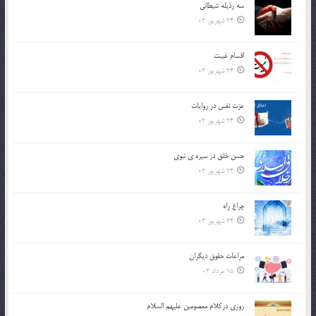
سه رذیله شیطانی
24 شهریور 03
اقسام غيبت
24 شهریور 03
عزت نفس در روايات
24 شهریور 03
حسن خلق در سيره ي نبوي
24 شهریور 03
چراغ راه
24 شهریور 03
مراعات حقوق ديگران
15 مرداد 03
روزي دركلام معصومين عليهم السلام