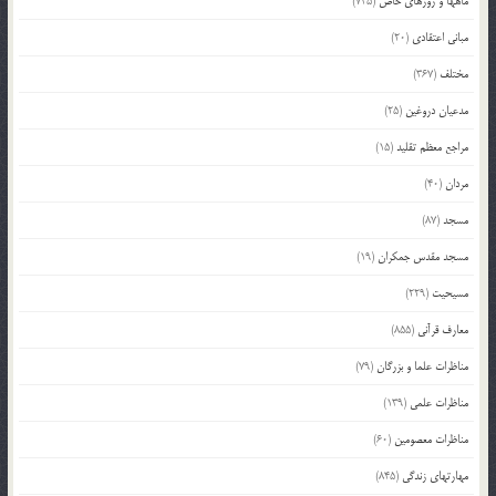
ماهها و روزهای خاص
(745)
مبانی اعتقادی
(20)
مختلف
(367)
مدعیان دروغین
(25)
مراجع معظم تقلید
(15)
مردان
(40)
مسجد
(87)
مسجد مقدس جمکران
(19)
مسیحیت
(229)
معارف قرآنی
(855)
مناظرات علما و بزرگان
(79)
مناظرات علمی
(139)
مناظرات معصومین
(60)
مهارتهای زندگی
(845)