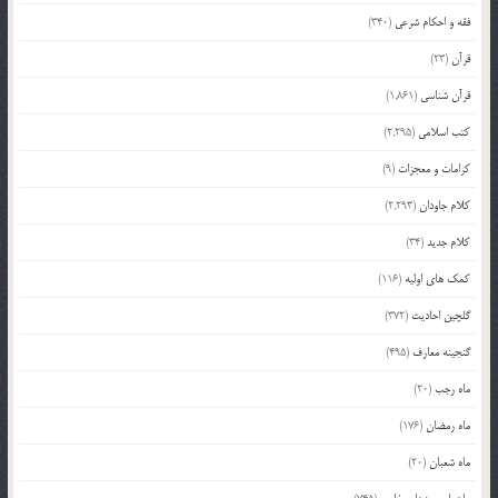
فقه و احکام شرعی
(340)
قرآن
(23)
قرآن شناسی
(1,861)
کتب اسلامی
(2,295)
کرامات و معجزات
(9)
کلام جاودان
(2,293)
کلام جدید
(34)
کمک های اولیه
(116)
گلچین احادیث
(372)
گنجینه معارف
(495)
ماه رجب
(20)
ماه رمضان
(176)
ماه شعبان
(20)