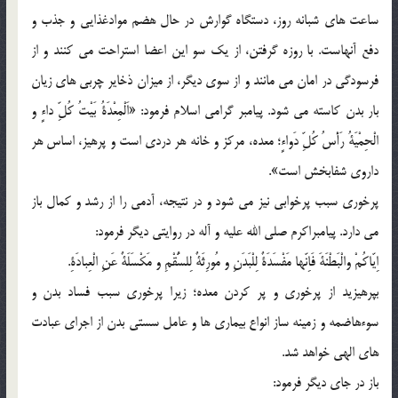
ساعت های شبانه روز، دستگاه گوارش در حال هضم موادغذایی و جذب و
دفع آنهاست. با روزه گرفتن، از یک سو این اعضا استراحت می کنند و از
فرسودگی در امان می مانند و از سوی دیگر، از میزان ذخایر چربی های زیان
بار بدن کاسته می شود. پیامبر گرامی اسلام فرمود: «اَلْمِعْدَةُ بَیْتُ کُلِّ داءٍ و
الْحِمْیَةُ رَأْسُ کُلِّ دَواءٍ؛ معده، مرکز و خانه هر دردی است و پرهیز، اساس هر
داروی شفابخش است».
پرخوری سبب پرخوابی نیز می شود و در نتیجه، آدمی را از رشد و کمال باز
می دارد. پیامبراکرم صلی الله علیه و آله در روایتی دیگر فرمود:
اِیّاکُمْ والْبَطْنَةَ فَاِنّها مَفْسَدَةٌ لِلْبَدَنِ و مُورِثَةٌ لِلسُّقْمِ و مَکْسَلَةٌ عَنِ الْعِبادَةِ.
بپرهیزید از پرخوری و پر کردن معده؛ زیرا پرخوری سبب فساد بدن و
سوءهاضمه و زمینه ساز انواع بیماری ها و عامل سستی بدن از اجرای عبادت
های الهی خواهد شد.
باز در جای دیگر فرمود: