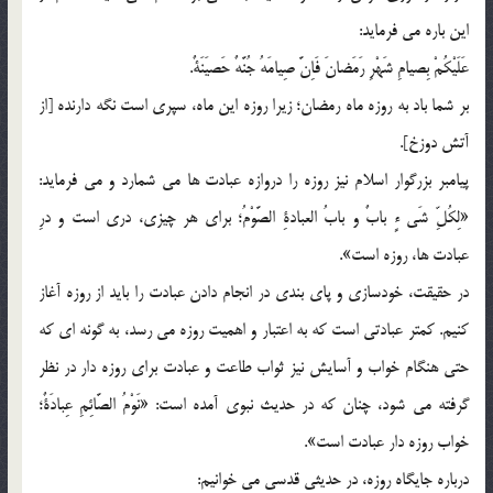
این باره می فرماید:
عَلَیْکُمْ بِصیامِ شَهْرِ رَمَضانَ فَاِنَّ صِیامَهُ جُنَّهٌ حَصیَنَةٌ.
بر شما باد به روزه ماه رمضان؛ زیرا روزه این ماه، سپری است نگه دارنده [از
آتش دوزخ].
پیامبر بزرگوار اسلام نیز روزه را دروازه عبادت ها می شمارد و می فرماید:
«لِکُلِّ شَی ءٍ بابٌ و بابُ العبادةِ الصَّوْمُ؛ برای هر چیزی، دری است و درِ
عبادت ها، روزه است».
در حقیقت، خودسازی و پای بندی در انجام دادن عبادت را باید از روزه آغاز
کنیم. کمتر عبادتی است که به اعتبار و اهمیت روزه می رسد، به گونه ای که
حتی هنگام خواب و آسایش نیز ثواب طاعت و عبادت برای روزه دار در نظر
گرفته می شود، چنان که در حدیث نبوی آمده است: «نَوْمُ الصَّائِمِ عِبادَةٌ؛
خواب روزه دار عبادت است».
درباره جایگاه روزه، در حدیثی قدسی می خوانیم: