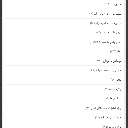
مهدویت
(2,150)
مهدویت در قرآن و روایات
(47)
مهدویت در مذاهب دیگر
(36)
موضوعات اجتماعی
(122)
نقد و پاسخ به شبهات
(2,166)
نماز
(225)
نوجوانان و جوانان
(440)
همسران و تفاهم خانواده
(68)
وقف
(77)
ولایت فقیه
(37)
ویتامین ها
(89)
ویژه امامزاده سید جلال الدین
(16)
ویژه کاروان صادقیه
(30)
ویژه نامه ها
(135)