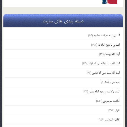
دسته بندی های سایت
آشنایی با صحیفه سجادیه
(56)
آشنایی با نهج البلاغه
(392)
آیت الله بهجت
(54)
آیت الله سید ابوالحسن اصفهانی
(43)
آیت الله سید علی آقا قاضی
(42)
ائمه اطهار
(5,038)
اثبات ولایت و وجود امام زمان
(73)
احادیث موضوعی
(550)
اخبار
(717)
اخلاق اسلامی
(956)