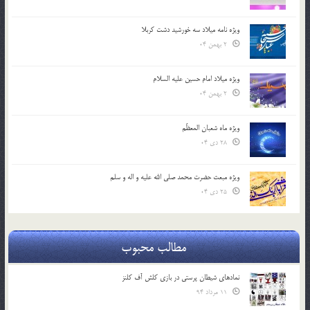
ویژه نامه میلاد سه خورشید دشت کربلا
2 بهمن 04
ویژه میلاد امام حسین علیه السلام
2 بهمن 04
ویژه ماه شعبان المعظّم
28 دی 04
ویژه مبعث حضرت محمد صلی الله علیه و اله و سلم
25 دی 04
مطالب محبوب
نمادهای شیطان پرستی در بازی کلش آف کلنز
11 مرداد 94