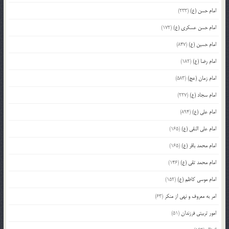
امام حسن (ع)
(233)
امام حسن عسکری (ع)
(172)
امام حسین (ع)
(847)
امام رضا (ع)
(182)
امام زمان (عج)
(583)
امام سجاد (ع)
(227)
امام علی (ع)
(894)
امام علی النقی (ع)
(165)
امام محمد باقر (ع)
(165)
امام محمد تقی (ع)
(146)
امام موسی کاظم (ع)
(152)
امر به معروف و نهی از منکر
(63)
امور تربیتی فرزندان
(51)