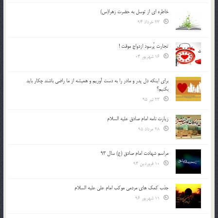
خاطره ای از توسل به حضرت زهرا(س)
23 خرداد 94
تجارت پُرسود ازدواج موقت !
16 شهریور 04
براي اينكه دل پدر و مادر را به دست آوريم و هميشه از ما راضي باشند چكار بايد
بكنيم؟
23 تیر 95
زیارت نامه امام صادق علیه السلام
28 مرداد 95
مراسم شهادت امام صادق (ع) سال 93
10 فروردین 94
جذب کمک های مردمی موکب امام علی علیه السلام
11 شهریور 96