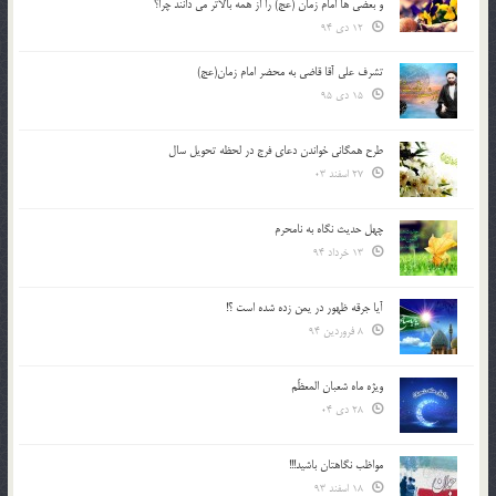
و بعضي ها امام زمان (عج) را از همه بالاتر مي دانند چرا؟
12 دی 94
تشرف علي آقا قاضي به محضر امام زمان(عج)
15 دی 95
طرح همگانی خواندن دعای فرج در لحظه تحویل سال
27 اسفند 03
چهل حدیث نگاه به نامحرم
13 خرداد 94
آیا جرقه ظهور در یمن زده شده است ؟!
8 فروردین 94
ویژه ماه شعبان المعظّم
28 دی 04
مواظب نگاهتان باشید!!!
18 اسفند 93