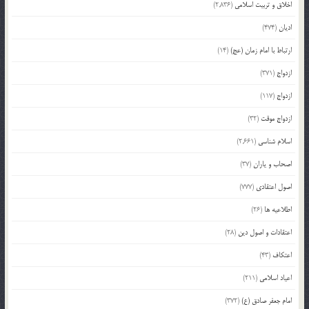
اخلاق و تربیت اسلامی
(2,836)
ادیان
(474)
ارتباط با امام زمان (عج)
(14)
ازدواج
(371)
ازدواج
(117)
ازدواج موقت
(32)
اسلام شناسی
(2,661)
اصحاب و یاران
(37)
اصول اعتقادی
(777)
اطلاعیه ها
(26)
اعتقادات و اصول دین
(28)
اعتکاف
(43)
اعیاد اسلامی
(211)
امام جعفر صادق (ع)
(372)