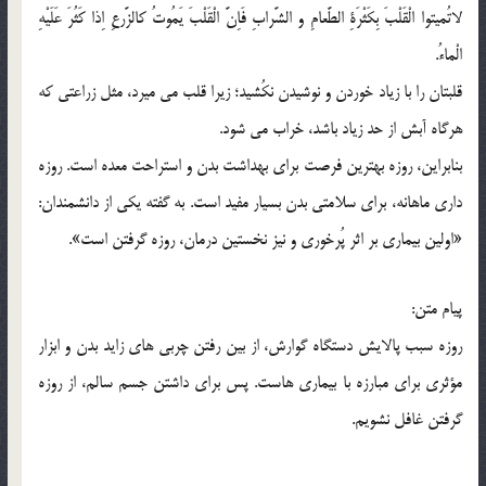
لاتُمیتوا الْقَلْبَ بِکَثْرَةِ الطَّعامِ و الشَّرابِ فَاِنَّ الْقَلْبَ یَمُوتُ کالزَّرعِ اِذا کَثُرَ عَلَیْهِ
الْماءُ.
قلبتان را با زیاد خوردن و نوشیدن نکُشید؛ زیرا قلب می میرد، مثل زراعتی که
هرگاه آبش از حد زیاد باشد، خراب می شود.
بنابراین، روزه بهترین فرصت برای بهداشت بدن و استراحت معده است. روزه
داری ماهانه، برای سلامتی بدن بسیار مفید است. به گفته یکی از دانشمندان:
«اولین بیماری بر اثر پُرخوری و نیز نخستین درمان، روزه گرفتن است».
پیام متن:
روزه سبب پالایش دستگاه گوارش، از بین رفتن چربی های زاید بدن و ابزار
مؤثری برای مبارزه با بیماری هاست. پس برای داشتن جسم سالم، از روزه
گرفتن غافل نشویم.