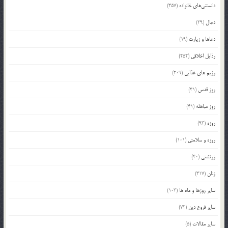
دانستنی‌های خانواده
(357)
دجال
(29)
دعاها و زیارت
(19)
رذایل اخلاقی
(252)
رژیم های غذایی
(209)
روز قدس
(31)
روز مباهله
(41)
روزه
(93)
روزه و سلامتی
(101)
زرتشتی
(40)
زنان
(317)
سایر روزها و ماه ها
(103)
سایر فروع دین
(72)
سایر مقالات
(5)