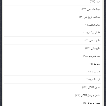
ظهور
(334)
عبادات اسلامی
(627)
عبادات و فروع دین
(34)
عقاید اسلامی
(70)
علما و بزرگان
(224)
علوم اسلامی
(43)
علوم قرآنی
(343)
عید غدیر خم
(185)
عید فطر
(35)
عید نوروز
(45)
غیبت امام
(291)
فضایل اخلاقی
(183)
فضایل و رذایل اخلاقی
(168)
فضایل و ویژگی ها
(10)