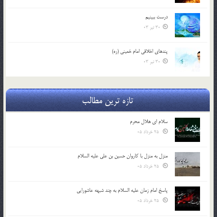
درست ببينيم
30 تیر 03
پندهاي اخلاقي امام خميني (ره)
30 تیر 03
تازه ترین مطالب
سلام ای هلال محرم
25 خرداد 05
منزل به منزل با کاروان حسین بن علی علیه السلام
25 خرداد 05
پاسخ امام زمان علیه السلام به چند شبهه عاشورایی
25 خرداد 05