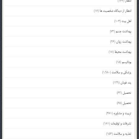
انتظار
(164)
انتظار از دیدگاه شخصیت ها
(17)
اهل بیت
(104)
بهداشت جسم
(73)
بهداشت روان
(26)
بهداشت محیط
(18)
بودائیسم
(15)
پزشکی و سلامت
(1,980)
پند خوبان
(129)
تحصیل
(62)
تحصیل
(65)
تربیت و مشاوره
(481)
تشرفات و توقیعات
(181)
تغذیه و سلامت
(156)