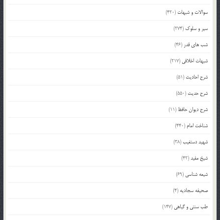
سوالات و شبهات
(420)
سیر و سلوک
(274)
شب های قدر
(46)
شبهات اخلاقی
(217)
شرح احادیث
(51)
شرح حدیث
(550)
شرح دیوان حافظ
(11)
شناخت امام
(440)
شهید دستغیب
(38)
شیخ مفید
(42)
شیعه شناسی
(69)
صحیفه سجادیه
(4)
طب سنتی و گیاهی
(147)