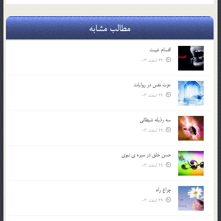
مطالب مشابه
اقسام غيبت
29 اسفند 03
عزت نفس در روايات
29 اسفند 03
سه رذیله شیطانی
29 اسفند 03
حسن خلق در سيره ي نبوي
29 اسفند 03
چراغ راه
29 اسفند 03