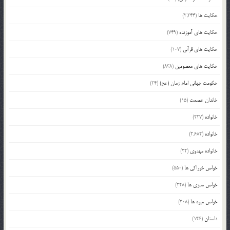
حکایت ها
(2,244)
حکایت های آموزنده
(749)
حکایت های قرآنی
(107)
حکایت های معصومین
(838)
حکومت جهانی امام زمان (عج)
(24)
خاندان عصمت
(15)
خانواده
(227)
خانواده
(2,682)
خانواده مهدوی
(22)
خواص خوراکی ها
(550)
خواص سبزی ها
(228)
خواص میوه ها
(308)
داستان
(146)