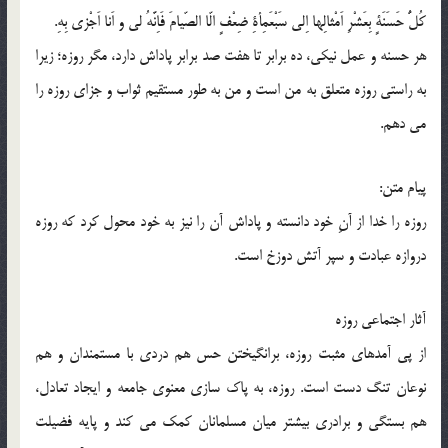
کُلُّ حَسَنَةٍ بِعَشْرِ اَمْثالِها اِلی سَبْعَمِأةِ ضِعْفٍ الّا الصّیامَ فَاِنَّهُ لی و اَنا اَجْزی بِهِ.
هر حسنه و عمل نیکی، ده برابر تا هفت صد برابر پاداش دارد، مگر روزه؛ زیرا
به راستی روزه متعلق به من است و من به طور مستقیم ثواب و جزای روزه را
می دهم.
پیام متن:
روزه را خدا از آنِ خود دانسته و پاداش آن را نیز به خود محول کرد که روزه
دروازه عبادت و سپر آتش دوزخ است.
آثار اجتماعی روزه
از پی آمدهای مثبت روزه، برانگیختن حس هم دردی با مستمندان و هم
نوعان تنگ دست است. روزه، به پاک سازی معنوی جامعه و ایجاد تعادل،
هم بستگی و برادری بیشتر میان مسلمانان کمک می کند و پایه فضیلت