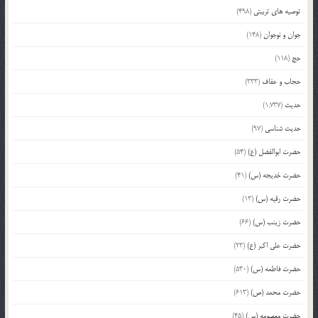
توصیه های تربیتی
(498)
جوان و نوجوان
(148)
حج
(118)
حجاب و عفاف
(333)
حدیث
(1,737)
حدیث شناسی
(97)
حضرت ابوالفضل (ع)
(54)
حضرت خدیجه (س)
(41)
حضرت رقیه (س)
(13)
حضرت زینب (س)
(66)
حضرت علی اکبر (ع)
(23)
حضرت فاطمه (س)
(530)
حضرت محمد (ص)
(613)
حضرت معصومه (س)
(45)