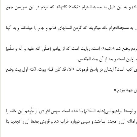
د) و به اين دليل به مسجدالحرام ‹‹بكه›› گفتهاند كه مردم در اين سرزمين جمع
ل به مسجدالحرام بكه ميگويند كه گردن انسانهاي ظالم و جابر را ميشكند و به آنها
م وضع شد ‹‹كعبه›› است. روايت است كه از پيامبر (صلّی الله علیه و آله و سلّم)
اولين است و بعد از آن بيت المقدس.
اي كعبه است؟ ايشان در پاسخ فرمودند: ‹‹لا، قد كان قبله بيوت. لكنه اول بيت وضع
اي همه مردم.»
و توسط ابراهيم نبي(علیه السّلام) بنا شده است. سپس افرادي از جُرهم اين خانه را
امالته آن را مجددا ساختند و سپس دوباره خراب شد و قريش بعدها آن را تجديد بنا