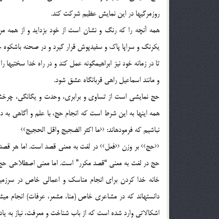
روزمرگيها در اين نمايش عظيم شركت كند.
همه آنچه را كه رنگ و نشان است از خود بزدايد و از همه مرز
يكرنگ و سراپا پاك و سفيدپوش قرار گيرد و در صحنه باشكوه ح
تا در زمانه خود نيز ابراهيمگونه عمل كند و در راه خدا سختيها ر
و مانند اسماعيل راهي قربانگاه عشق شود.
حج نمايشي است از تساوي و برابري، وحدت و يگانگي، چرخش
همه اينها به اين شرط است كه انجام حج، با علم و آگاهي به د
نباشيم كه فرمودهاند: ‹‹ما اكثر الضجيج واقل الحجيج››
‹‹حج›› بر وزن ‹‹فعل›› در لغت به معني قصد است. اما هر قصدي
حج در لغت به معني “قصد مكرر” است. اما معني اصطلاحي حج
خانه خدا كردن براي انجام مناسك و اعمالي خاص در سرزمي
دانستهاند كه در مشاعري خاص (منا، مشعر، عرفات) انجام ميشو
اشكالاتي وارد شده است كه از باب شناخت و معرفت، نياز به ياد 