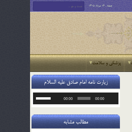
جمعه , 16 مرداد 1405
پزشکی و سلامت
زیارت نامه امام صادق علیه السلام
پخش‌کننده
برای
00:00
00:00
صوت
افزایش
یا
کاهش
صدا
مطالب مشابه
از
کلیدهای