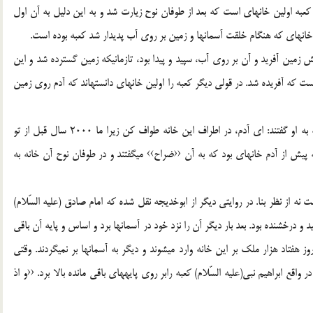
كعبه اولين خانهاي است كه بعد از طوفان نوح زيارت شد و به اين دليل به آن اول
ن خانهاي كه هنگام خلقت آسمانها و زمين بر روي آب پديدار شد كعبه بوده است.
ين خانه را 2000 سال قبل از آفرينش زمين آفريد و آن بر روي آب، سپيد و پيدا بود، تازمانيكه زمين گسترده شد و اين
 كه آفريده شد. در قولي ديگر كعبه را اولين خانهاي دانستهاند كه آدم روي زمين
و نيز گفتهاند: هنگامي كه آدم بر روي زمين هبوط كرد، ملائكه به او گفتند: اي آدم، در اطراف اين خانه طواف كن زيرا ما 2000 سال قبل از تو
پيش از آدم خانهاي بود كه به آن ‹‹ضراح›› ميگفتند و در طوفان نوح آن خانه به
نه از نظر بنا. در روايتي ديگر از ابوخديجه نقل شده كه امام صادق (علیه السّلام)
 و درخشنده بود. بعد بار ديگر آن را نزد خود در آسمانها برد و اساس و پايه آن باقي
ز هفتاد هزار ملك بر اين خانه وارد ميشوند و ديگر به آسمانها بر نميگردند. وقتي
واقع ابراهيم نبي(علیه السّلام) كعبه رابر روي پايههاي باقي مانده بالا برد. ‹‹و اذ