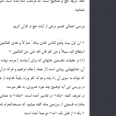
دهد، گرچه حج او صحيح است، اما مرتكب گناه شده است. لكن د
نميشود.
بررسي اجمالي تفسير برخي از آيات حج در قرآن كريم
‹‹ ان اول بيت وُضِعَ للناس للذي ببكه` مباركاً و هدي للعالمي
استطاع اليه سبيلاً و من كفر فان الله غني عن العالمين ››
(1) در حقيقت، نخستين خانهاي كه براي [عبادت ] مردم، نهاد
آن، نشانههايي روشن است [از جمله ] مقام ابراهيم و هركه درآن
كه بتواند به سوي آن راه يابد و هركه كفر ورزد، يقيناً خداوند از ج
در بررسي اين آيه توضيح چند مورد ضروري، به نظر ميرسد:
در تعريف كلمه ‹‹بكه›› در تفاسير آمده است: ‹‹مكه›› به معن
مكه) به قسمتي از سرزمين مكه گفته ميشود كه مسجدالحرام نام
‹‹ بكه›› از فعل بك ‹‹به›› دو معنا آمده است: