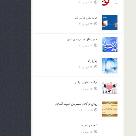
24 شهریور 03
عزت نفس در روايات
24 شهریور 03
حسن خلق در سيره ي نبوي
24 شهریور 03
چراغ راه
24 شهریور 03
مراعات حقوق ديگران
15 مرداد 03
روزي دركلام معصومين عليهم السلام
15 مرداد 03
شجره ي طيبه
15 مرداد 03