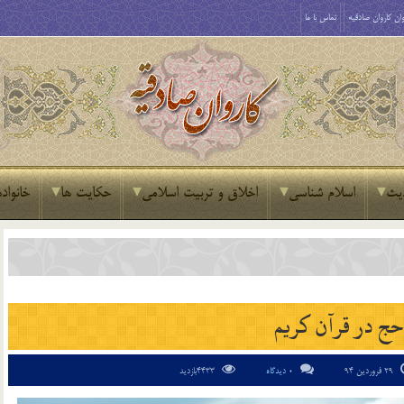
ان کاروان صادقیه
تماس با ما
یث
اسلام شناسی
اخلاق و تربیت اسلامی
حکایت ها
خانواده
حج در قرآن كريم
29 فروردین 94
0 دیدگاه
4433بازدید