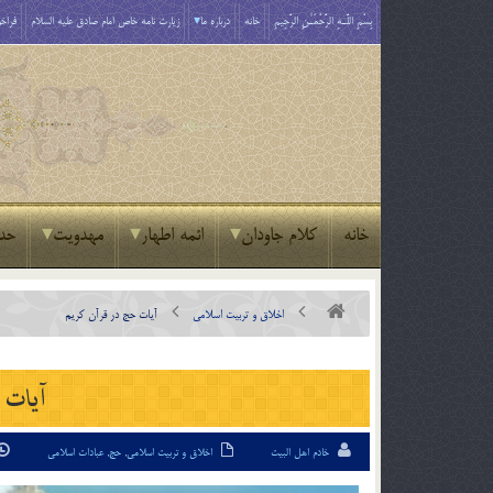
بِسْمِ اللَّـهِ الرَّحْمَـٰنِ الرَّحِيمِ
خانه
درباره ما
زیارت نامه خاص امام صادق علیه السلام
فراخو
خانه
کلام جاودان
ائمه اطهار
مهدویت
حد
اخلاق و تربیت اسلامی
آيات حج در قرآن كريم
آيات 
خادم اهل البیت
اخلاق و تربیت اسلامی
,
حج
,
عبادات اسلامی