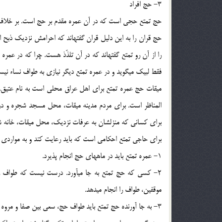
3- حج افراد
حج تمتع حجي است كه در آن عمره مقدم بر حج است. بر خلاف حج اف
حج قران را به اين دليل قران گفتهاند كه احرامش نزديك ذبح ا
را از آن رو تمتع گفتهاند كه در آن تلذّذ هست. چرا كه در عمره و
فقط لبيك ميگويد و در عمره تمتع ديگر نيازي به طواف نساء نيس
ميقات حج عمره تمتع براي اهل عراق محلي است به نام عتيق.
المناظر است. براي مردم مدينه ميقات، محل مسجد شجره و 
براي كساني كه منزلشان به عرفات نزديك، محل ميقات، خانه ش
براي حاجي تمتع احكامي است كه بايد رعايت كند و به مواردي از
1- عمره تمتع بايد در ماههاي حج انجام پذيرد.
2- كسي كه حج تمتع به جا ميآورد. درست نيست كه طواف را 
موقفين، طواف را انجام ميدهد.
3- به جا آورنده حج تمتع بايد طواف حج، سعي بين صفا و مروه و