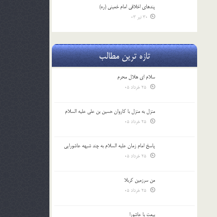
پندهاي اخلاقي امام خميني (ره)
30 تیر 03
تازه ترین مطالب
سلام ای هلال محرم
25 خرداد 05
منزل به منزل با کاروان حسین بن علی علیه السلام
25 خرداد 05
پاسخ امام زمان علیه السلام به چند شبهه عاشورایی
25 خرداد 05
من سرزمین کربلا
25 خرداد 05
بیعت با عاشورا