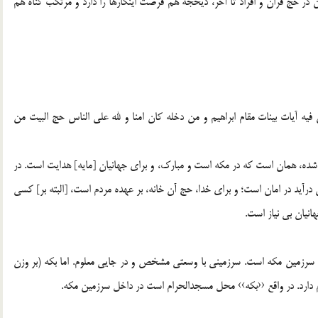
ر حج قران و افراد تا آخر، ذيحجه هم فرصت اينكارها را دارد و مرتكب گناه هم
ن فيه آيات بينات مقام ابراهيم و من دخله كان امنا و لله علي الناس حج البيت من
ه شده، همان است كه در مكه است و مبارك، و براي جهانيان [مايه] هدايت است. در
 درآيد در امان است؛ و براي خدا، حج آن خانه، بر عهده مردم است، [البته بر] كسي
هانيان بي نياز است.
اي سرزمين مكه است. سرزميني با وسعتي مشخص و در جايي معلوم. اما بكه (بر وزن
 دارد. در واقع ‹‹بكه›› محل مسجدالحرام است در داخل سرزمين مكه.