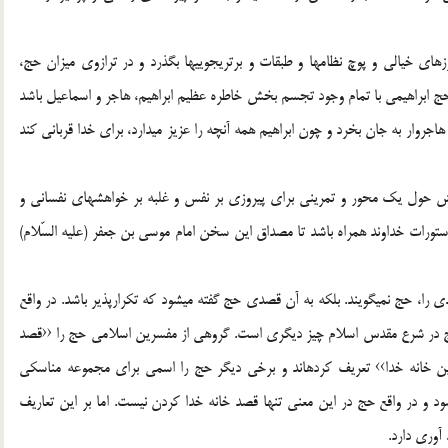
هاي خيالي و پوچ نظامها و طبقات و برتريجوييها بگذرد و در ترازوي ميزان حج،
ج ابراهيمي با تمام وجود تجسم بخش خاطره عظيم ابراهيم، هاجر و اسماعيل باشد
ا هاجروار به جان بخرد و چون ابراهيم همه آنچه را عزيز ميدارد، براي خدا قرباني كند
 حول يك محور و تمريني براي پيروزي بر نفس و غلبه بر خواهشهاي نفساني و
ستورات خداوند همراه باشد تا مصداق اين سخن امام موسي بن جعفر (علیه السّلام)
 را، حج نميگويند. بلكه به آن قصدي حج گفته ميشود كه تكرارپذير باشد. در واقع
 در شرع مقدس اسلام چيز ديگري است. گروهي از مفسرين اسلامي حج را ‹‹قصد
ن خانه خدا›› تعريف كردهاند و برخي ديگر حج را اسمي براي مجموعه مناسكي
د و در واقع حج در اين معني تنها قصد خانه خدا كردن نيست. اما بر اين تعاريف
آوري دارد.