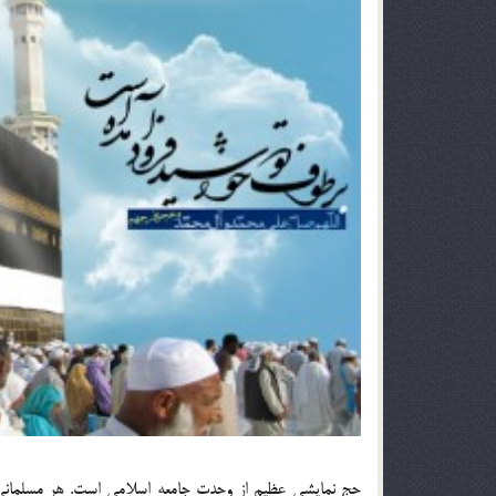
حج نمايشي عظيم از وحدت جامعه اسلامي است. هر مسلماني م