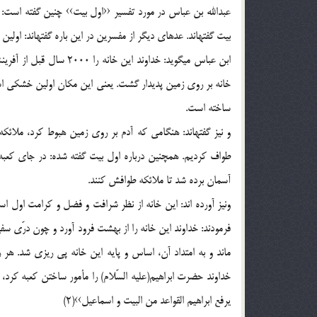
عبدالله بن عباس در مورد تفسير ‹‹اول بيت›› چنين گفته است: 
بيت گفتهاند. عدهاي ديگر از مفسرين در اين باره گفتهاند: اولي
ابن عباس ميگويد: خداوند ا
خانه بر روي زمين پديدار گشت. يعني اين مكان اولين خشكي است
ساخته است.
طواف كرديم. همچنين درباره اول بيت گفته شده: در جاي كعبه 
آسمان برده شد تا ملائكه طوافش كنند.
ونيز آورده اند: اين خانه از نظر شرافت و فضل و كرامت اول است 
فرمودند: خداوند اين خانه را از بهشت فرود آورد و چون درّي سفيد
ماند و به امتداد آن، اساس و پايه اين خانه پي ريزي شد. هر رو
خداوند حضرت ابراهيم(علیه السّلام) را مأمور ساختن كعبه كرد، در 
يرفع ابراهيم القواعد من البيت و اسماعيل››(2)