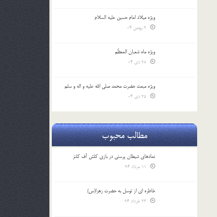
ویژه میلاد امام حسین علیه السلام
2 بهمن 04
ویژه ماه شعبان المعظّم
28 دی 04
ویژه مبعث حضرت محمد صلی الله علیه و اله و سلم
25 دی 04
مطالب محبوب
نمادهای شیطان پرستی در بازی کلش آف کلنز
11 مرداد 94
خاطره ای از توسل به حضرت زهرا(س)
23 خرداد 94