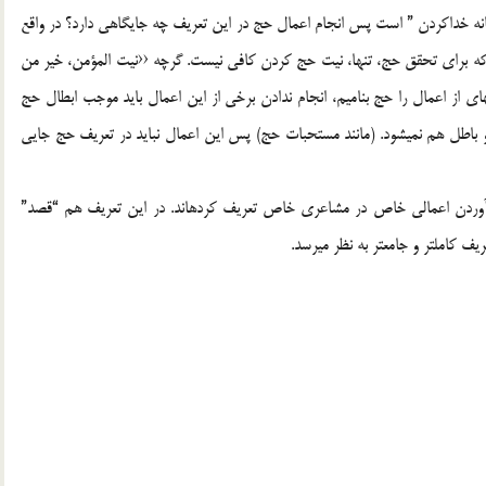
نه خداكردن ” است پس انجام اعمال حج در اين تعريف چه جايگاهي دارد؟ در واقع
 كه براي تحقق حج، تنها، نيت حج كردن كافي نيست. گرچه ‹‹نيت المؤمن، خير من
ي از اعمال را حج بناميم، انجام ندادن برخي از اين اعمال بايد موجب ابطال حج
 باطل هم نميشود. (مانند مستحبات حج) پس اين اعمال نبايد در تعريف حج جايي
 آوردن اعمالي خاص در مشاعري خاص تعريف كردهاند. در اين تعريف هم “قصد”
يف كاملتر و جامعتر به نظر ميرسد.