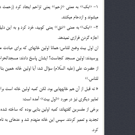
1- ‹‹بك›› به معني ‹‹زحم›› يعني تزاحم ايجاد كرد (زحمت دا
ميشوند و ازدحام ميكنند.
2- ‹‹بك›› به معني ‹‹دق›› يعني كوبيد، خرد كرد و به اين دلي
اجازه گردن فرازي نميدهد.
ان اول بيت وضع للناس: همانا اولين خانهاي كه براي عبادت مرد
پرسيدند: اولين مسجد كجاست؟ ايشان پاسخ دادند: مسجدالحرام 
از حضرت علي (علیه السّلام) سؤال شد: آيا اولين خانه همين بن
للناس.››
« نه قبل از آن هم خانههايي بود. لكن كعبه اولين خانه است بر
تعابير ديگري نيز در مورد ‹‹اول بيت›› آمده است:
برخي از مفسرين گفتهاند: كعبه اولين بنايي بوده كه ساخته شده 
تجديد و تعمير كردند. سپس اين خانه منهدم شد و عدهاي به نام 
كرد.