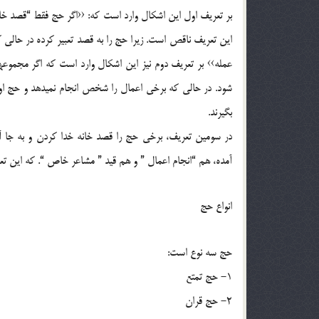
بر تعريف اول اين اشكال وارد است كه: ‹‹اگر حج فقط “قصد خا
اين تعريف ناقص است. زيرا حج را به قصد تعبير كرده در حالي
عمله›› بر تعريف دوم نيز اين اشكال وارد است كه اگر مجموعها
شود. در حالي كه برخي اعمال را شخص انجام نميدهد و حج او
بگيرند.
در سومين تعريف، برخي حج را قصد خانه خدا كردن و به جا
آمده، هم “انجام اعمال ” و هم قيد ” مشاعر خاص “. كه اين تعر
انواع حج
حج سه نوع است:
1- حج تمتع
2- حج قران