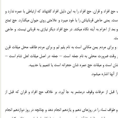
راد و قران. حج افراد را به اين دليل افراد گفتهاند كه ارتباطي با عمره ندارد و
ست. يعني حاجي قربانياش را با خود ميبرد و علامتي روي حيوان ميگذارد. حج تمتع
 بعد از احرام به آينه نگاه ميكند. در حج افراد ديگر نيازي به قرباني نيست. و حاجي
ت.
 و براي مردم يمن مكاني است به نام يلم لم و براي مردم طائف محل ميقات قرن
در وقت ضرورت محلي به نام جعفه است. – جعفه در اصل ميقات اهل شام است –
ان است و ميقات حج عمره شان حجرانه است يا تتميم يا حديبيه.
 آنها اشاره ميشود.
قبل از عرفات وقوف درمشعر به جا آورد. بر خلاف حج افراد و قران كه قبل از
 طواف نساء را در روزهاي دهم و يازدهم انجام دهد و چنانچه در روز دوازدهم انجام