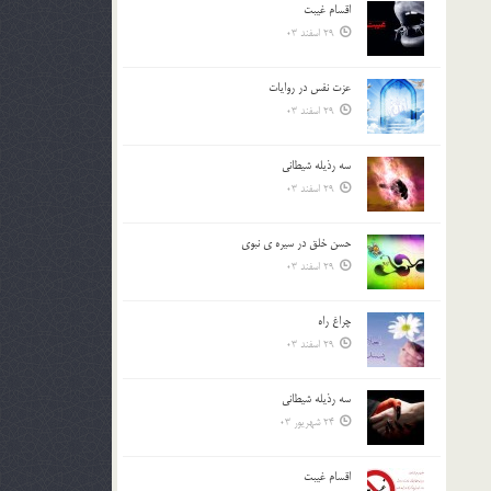
اقسام غيبت
بالا
29 اسفند 03
و
پایین
استفاده
عزت نفس در روايات
کنید.
29 اسفند 03
سه رذیله شیطانی
29 اسفند 03
حسن خلق در سيره ي نبوي
29 اسفند 03
چراغ راه
29 اسفند 03
سه رذیله شیطانی
24 شهریور 03
اقسام غيبت