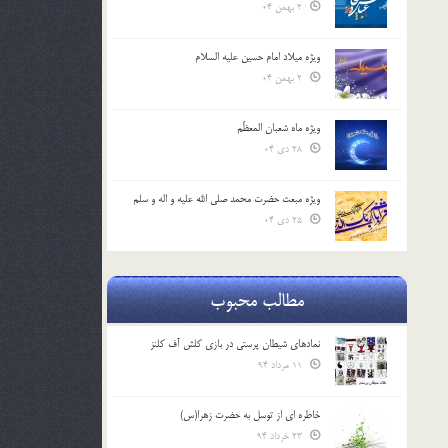
2 بهمن 04
ویژه میلاد امام حسین علیه السلام
2 بهمن 04
ویژه ماه شعبان المعظّم
28 دی 04
ویژه مبعث حضرت محمد صلی الله علیه و اله و سلم
25 دی 04
مطالب محبوب
نمادهای شیطان پرستی در بازی کلش آف کلنز
11 مرداد 94
خاطره ای از توسل به حضرت زهرا(س)
23 خرداد 94