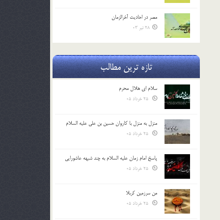
مصر در احادیث آخرالزمان
28 تیر 03
تازه ترین مطالب
سلام ای هلال محرم
25 خرداد 05
منزل به منزل با کاروان حسین بن علی علیه السلام
25 خرداد 05
پاسخ امام زمان علیه السلام به چند شبهه عاشورایی
25 خرداد 05
من سرزمین کربلا
25 خرداد 05