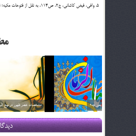
5. وافی، فیض کاشانی، ج2، ص114، به نقل از فتوحات مکیه؛ نورالابصار، محمد‌تقی موسوی اصفهانی، ص187.
مط
زمان ظهور ؛ نگاهی دیگر (بخش دوم)
فرج نزدیک ا
29 اسفند 03
29 اسفند 03
دیدگا