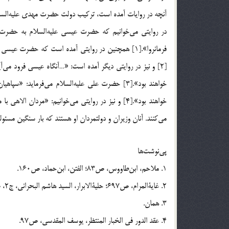
آنچه در روایات آمده است، ترکیب دولت حضرت‌ مهدی علیه‌السلام
در روایتی می‌خوانیم که حضرت‌ عیسی علیه‌السلام به حضرت ‌مه
فرمانروا».[1] همچنین در روایتی آمده است که حضرت 
[2] و نیز در روایتی دیگر آمده است: «…آنگاه عیسی فرود م
خواهند بود».[3] حضرت علی علیه‌السلام می‌فرماید: 
خواهند بود».[4] و نیز در روایتی می‌خوانیم: «مردان 
می‌کنند. آنان وزیران و دولتمردان او هستند که بار سنگین مسئو
پی‌نوشت‌ها
1. ملاحم، ابن‌طاووس، ص83؛ الفتن، ابن‌حماد، ص160.
2. غایة‌المرام، ص697؛ حلیة‌الابرار، السید هاشم البحرانی، ج2، ص620.
3. همان.
4. عقد الدور فی الخبار المنتظر، یوسف المقدسی، ص97.