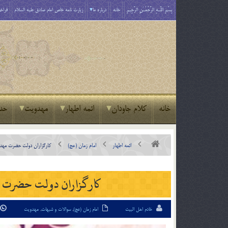
بِسْمِ اللَّـهِ الرَّحْمَـٰنِ الرَّحِيمِ
خانه
درباره ما
زیارت نامه خاص امام صادق علیه السلام
فراخو
خانه
کلام جاودان
ائمه اطهار
مهدویت
حد
ائمه اطهار
امام زمان (عج)
کارگزاران دولت حضرت‌ مهدی
کارگزاران دولت حضرت‌ م
خادم اهل البیت
امام زمان (عج)
,
سوالات و شبهات
,
مهدویت