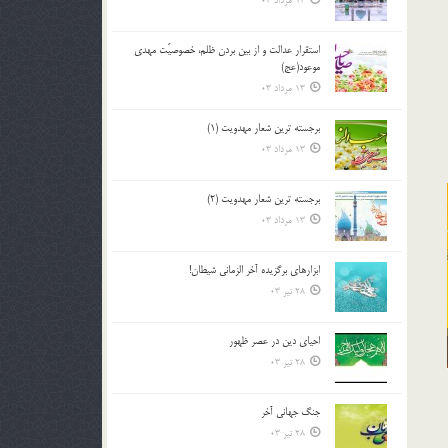
13 مرداد 03
استقرار عدالت و از بين بردن ظلم، خصوصيّت مهدي
موعود(عج)
13 مرداد 03
برجسته ترين شعار مهدويت (1)
13 مرداد 03
برجسته ترين شعار مهدويت (2)
13 مرداد 03
ابزارهاي برگزيده آخر الزماني شيطان!
28 تیر 03
احياي دين در عصر ظهور
28 تیر 03
جنگ جهاني آخر
28 تیر 03