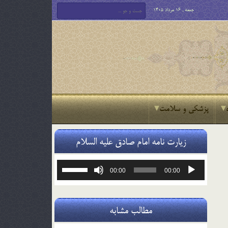
جمعه , 16 مرداد 1405
پزشکی و سلامت
زیارت نامه امام صادق علیه السلام
پخش‌کننده
برای
00:00
00:00
صوت
افزایش
یا
کاهش
صدا
مطالب مشابه
از
کلیدهای