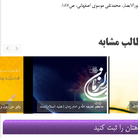
الب مشابه
ست یعنی چه؟
مشخصات عصر ظهور در نهج البلاغه
22 شهریور 03
هتان را ثبت کنید