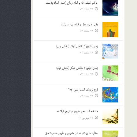
حاکم خليفه الله و امام زمان (علیه السلام)است
بالا
29 اسفند 03
و
پایین
استفاده
وقتی دین، پول و قبله، زن می‌شود
کنید.
29 اسفند 03
زمان ظهور ؛ نگاهی دیگر (بخش اول)
29 اسفند 03
زمان ظهور ؛ نگاهی دیگر (بخش دوم)
29 اسفند 03
فرج نزدیک است یعنی چه؟
29 اسفند 03
مشخصات عصر ظهور در نهج البلاغه
22 شهریور 03
ستاره های دنباله دار مشهور و ظهور حضرت حق