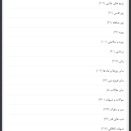
رژیم های غذایی
(209)
روز قدس
(31)
روز مباهله
(41)
روزه
(93)
روزه و سلامتی
(101)
زرتشتی
(40)
زنان
(317)
سایر روزها و ماه ها
(103)
سایر فروع دین
(72)
سایر مقالات
(5)
سوالات و شبهات
(420)
سیر و سلوک
(274)
شب های قدر
(46)
شبهات اخلاقی
(217)