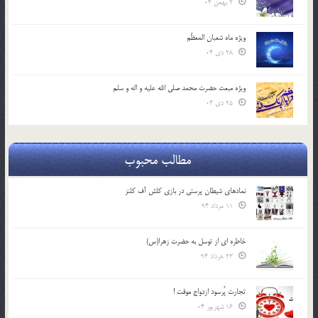
2 بهمن 04
ویژه ماه شعبان المعظّم
28 دی 04
ویژه مبعث حضرت محمد صلی الله علیه و اله و سلم
25 دی 04
مطالب محبوب
نمادهای شیطان پرستی در بازی کلش آف کلنز
11 مرداد 94
خاطره ای از توسل به حضرت زهرا(س)
23 خرداد 94
تجارت پُرسود ازدواج موقت !
16 شهریور 04