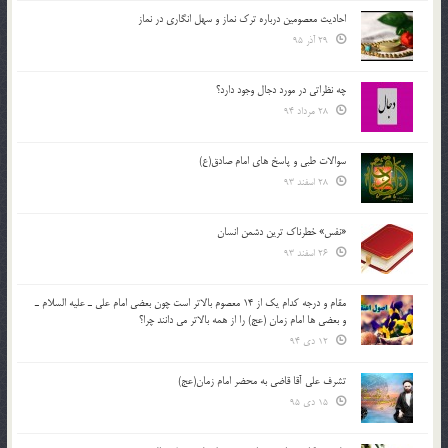
احادیث معصومین درباره ترک نماز و سهل انگاری در نماز
29 آذر 95
چه نظراتی در مورد دجال وجود دارد؟
28 مرداد 94
سوالات طبی و پاسخ های امام صادق(ع)
28 اسفند 93
«نفس» خطرناک ترین دشمن انسان
26 اسفند 93
مقام و درجه كدام يك از 14 معصوم بالاتر است چون بعضي امام علي ـ عليه السلام ـ
و بعضي ها امام زمان (عج) را از همه بالاتر مي دانند چرا؟
12 دی 94
تشرف علي آقا قاضي به محضر امام زمان(عج)
15 دی 95