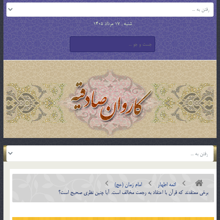
شنبه , 17 مرداد 1405
ائمه اطهار
امام زمان (عج)
برخی معتقدند که قرآن با اعتقاد به رجعت مخالف است. آیا چنین نظری صحیح است؟