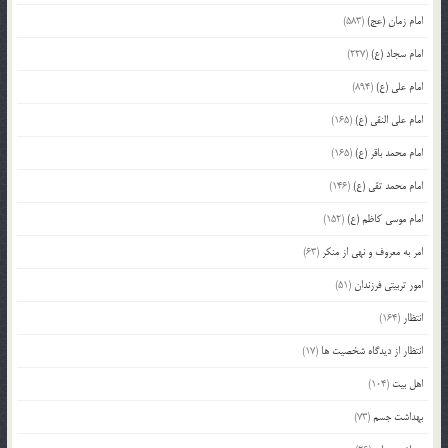
امام زمان (عج)
(583)
امام سجاد (ع)
(227)
امام علی (ع)
(894)
امام علی النقی (ع)
(165)
امام محمد باقر (ع)
(165)
امام محمد تقی (ع)
(146)
امام موسی کاظم (ع)
(152)
امر به معروف و نهی از منکر
(63)
امور تربیتی فرزندان
(51)
انتظار
(164)
انتظار از دیدگاه شخصیت ها
(17)
اهل بیت
(104)
بهداشت جسم
(73)