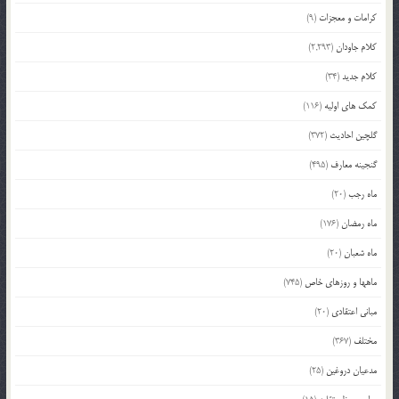
کرامات و معجزات
(9)
کلام جاودان
(2,293)
کلام جدید
(34)
کمک های اولیه
(116)
گلچین احادیث
(372)
گنجینه معارف
(495)
ماه رجب
(20)
ماه رمضان
(176)
ماه شعبان
(20)
ماهها و روزهای خاص
(745)
مبانی اعتقادی
(20)
مختلف
(367)
مدعیان دروغین
(25)