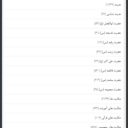
حدیث
(1,737)
حدیث شناسی
(97)
حضرت ابوالفضل (ع)
(54)
حضرت خدیجه (س)
(41)
حضرت رقیه (س)
(13)
حضرت زینب (س)
(66)
حضرت علی اکبر (ع)
(23)
حضرت فاطمه (س)
(530)
حضرت محمد (ص)
(613)
حضرت معصومه (س)
(45)
حکایت ها
(2,244)
حکایت های آموزنده
(749)
حکایت های قرآنی
(107)
حکایت های معصومین
(838)