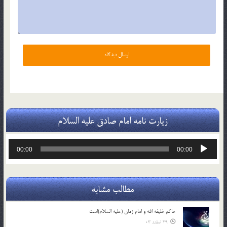
زیارت نامه امام صادق علیه السلام
پخش‌کننده
00:00
00:00
صوت
مطالب مشابه
حاکم خليفه الله و امام زمان (علیه السلام)است
29 اسفند 03