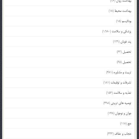
بهداشت روان
(26)
بهداشت محیط
(18)
بودائیسم
(15)
پزشکی و سلامت
(1,980)
پند خوبان
(129)
تحصیل
(62)
تحصیل
(65)
تربیت و مشاوره
(481)
تشرفات و توقیعات
(181)
تغذیه و سلامت
(156)
توصیه های تربیتی
(498)
جوان و نوجوان
(148)
حج
(118)
حجاب و عفاف
(333)