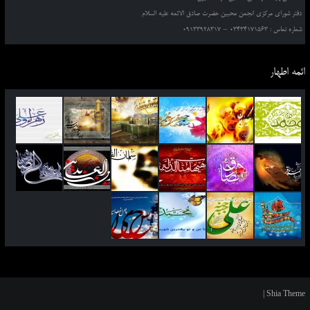
دفتر شورای مرکزی انجمن محبین حضرت صادق الائمه علیه السلام
شماره تماس : 03434171563 – 09133928317
ائمه اطهار
|
Shia Theme