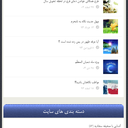
طرح همگانی خواندن دعای فرج در لحظه تحویل سال
27 اسفند 03
چهل حدیث نگاه به نامحرم
13 خرداد 94
آیا جرقه ظهور در یمن زده شده است ؟!
8 فروردین 94
ویژه ماه شعبان المعظّم
28 دی 04
مواظب نگاهتان باشید!!!
18 اسفند 93
دسته بندی های سایت
آشنایی با صحیفه سجادیه
(56)