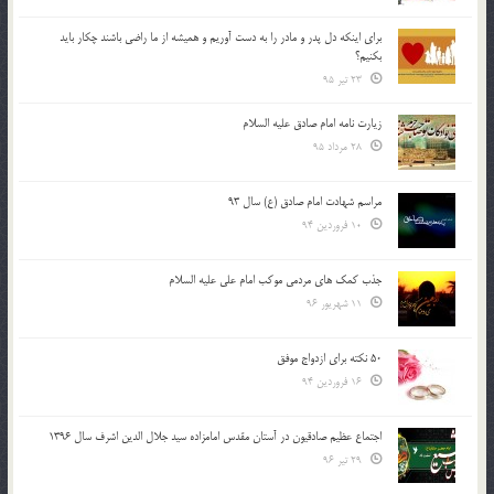
براي اينكه دل پدر و مادر را به دست آوريم و هميشه از ما راضي باشند چكار بايد
بكنيم؟
23 تیر 95
زیارت نامه امام صادق علیه السلام
28 مرداد 95
مراسم شهادت امام صادق (ع) سال 93
10 فروردین 94
جذب کمک های مردمی موکب امام علی علیه السلام
11 شهریور 96
50 نکته برای ازدواج موفق
16 فروردین 94
اجتماع عظیم صادقیون در آستان مقدس امامزاده سید جلال الدین اشرف سال 1396
29 تیر 96