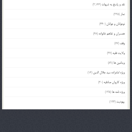
نقد و پاسخ به شبهات
(2,166)
نماز
(225)
نوجوانان و جوانان
(440)
همسران و تفاهم خانواده
(68)
وقف
(77)
ولایت فقیه
(37)
ویتامین ها
(89)
ویژه امامزاده سید جلال الدین
(16)
ویژه کاروان صادقیه
(30)
ویژه نامه ها
(135)
یهودیت
(194)