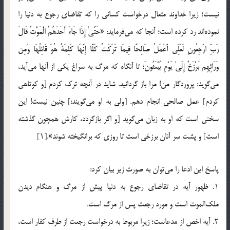
نیست؛ زیرا خداوند متعال درخواست کسانی را که تقاضای رجوع به دنیا را
نموده‌اند رد کرده است؛ آنجا که می‌فرماید: «حَتَّىٰ إِذَا جَاءَ أَحَدَهُمُ الْمَوْتُ قَالَ
رَ‌بِّ ارْ‌جِعُونِ لَعَلِّی أَعْمَلُ صَالِحًا فِیمَا تَرَ‌كْتُ كَلَّا إِنَّهَا كَلِمَةٌ هُوَ قَائِلُهَا وَمِن
وَرَ‌ائِهِم بَرْ‌زَخٌ إِلَىٰ یَوْمِ یُبْعَثُونَ؛ تا آنگاه که مرگ به سراغ یکی از آنها می‌آید،
می‌گوید: پروردگار من! مرا باز گردانید. شاید در آنچه ترک کردم [و کوتاهی
کردم] عمل صالحی انجام دهم. [ولی به او می‌گویند:] چنین نیست! این
سخنی است که او به زبان می‌گوید [و اگر بازگردد، کارش همچون گذشته
است] و پشت سر آنان برزخی است تا روزی که برانگیخته شوند».[۱]
پاسخ این ادعا را می‌توان به صورت زیر بیان کرد:
۱. ظهور آیه در تقاضای رجوع به دنیا پیش از مرگ و هنگام دیدن
ملک‌الموت است و مورد رجعت پس از مرگ است.
۲. آیه اخص از مدعاست؛ زیرا مربوط به درخواست رجعت از طرف کفار است،