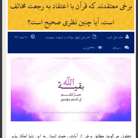
برخی معتقدند که قرآن با اعتقاد به رجعت مخالف
است. آیا چنین نظری صحیح است؟
خادم اهل البیت
امام زمان (عج)
,
سوالات و شبهات
,
مهدویت
20 اسفند 93
0 دیدگاه
2441بازدید
دهلوی می‌گوید: مطابق برخی از آیات، رجعت انسان به این دنیا امکان‌پذیر