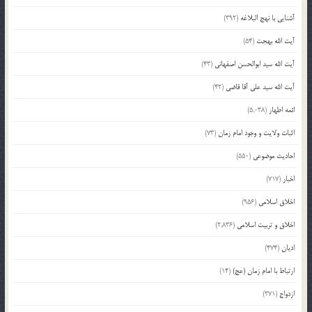
آشنایی با نهج البلاغه
(392)
آیت الله بهجت
(54)
آیت الله سید ابوالحسن اصفهانی
(43)
آیت الله سید علی آقا قاضی
(42)
ائمه اطهار
(5,038)
اثبات ولایت و وجود امام زمان
(73)
احادیث موضوعی
(550)
اخبار
(717)
اخلاق اسلامی
(956)
اخلاق و تربیت اسلامی
(2,836)
ادیان
(474)
ارتباط با امام زمان (عج)
(14)
ازدواج
(371)