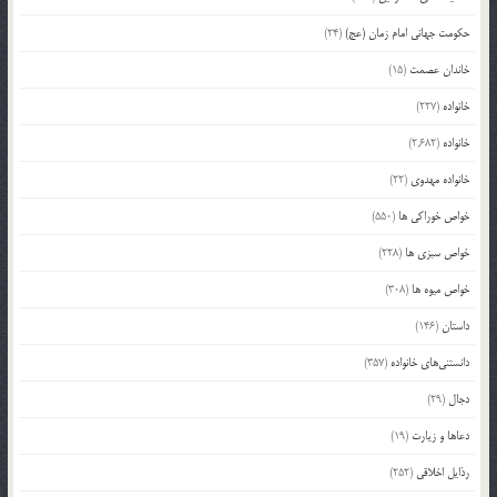
حکومت جهانی امام زمان (عج)
(24)
خاندان عصمت
(15)
خانواده
(227)
خانواده
(2,682)
خانواده مهدوی
(22)
خواص خوراکی ها
(550)
خواص سبزی ها
(228)
خواص میوه ها
(308)
داستان
(146)
دانستنی‌های خانواده
(357)
دجال
(29)
دعاها و زیارت
(19)
رذایل اخلاقی
(252)