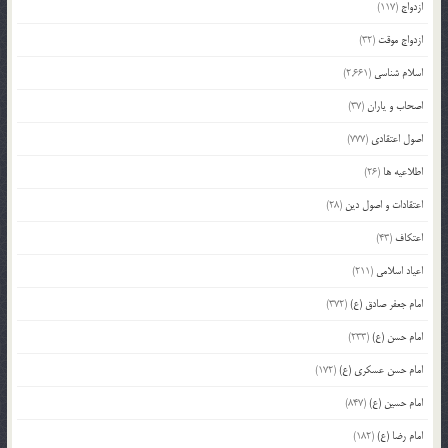
ازدواج
(117)
ازدواج موقت
(32)
اسلام شناسی
(2,661)
اصحاب و یاران
(37)
اصول اعتقادی
(777)
اطلاعیه ها
(26)
اعتقادات و اصول دین
(28)
اعتکاف
(43)
اعیاد اسلامی
(211)
امام جعفر صادق (ع)
(372)
امام حسن (ع)
(233)
امام حسن عسکری (ع)
(172)
امام حسین (ع)
(847)
امام رضا (ع)
(182)