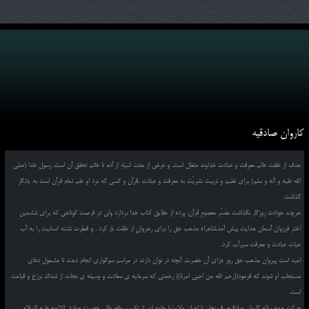
کاروان صادقیه
هدف از خلقت عالم معرفت و عبادت خداوند متعال است, و غرض از بعثت انبیاء از آدم تا خاتم تحقق آن است, رسول خدا (صلی
الله علیه و آله و سلم) برای تعلیم و تربیت بشریّت به معرفت و عبادت ,قرآن و کسی که نزد او علم تمام قرآن است به یادگار
گذاشت.
هرچند حوادث روزگار نگذاشت مفسّر معصومِ قرآن, پرده از حقایق کتاب خدا بردارد ولی در فرصت کوتاهی که برای ششمین
اختر فرزوان آسمان هدایت پیش آمد,شاهراه مذهب حق را برای رهروانِ از خلقت باز کرد , و فطرت تشنه انسانیت را به آب
حیات عبادت و معرفت سیرآب کرد.
امید است پیروان مذهب حق روز عزای آن حضرت, آنچه در توان دارند در مراسم سوگواری انجام دهند تا مشمول دعای
مستجاب او شوند که فرمود((رحم الله من احیی امرنا)) رحمتی که سرمایه ی سعادت و وسیله ی نجات از شدائد برزخ و قیامت
است.
حرکت همه ساله کاروان صادقیه رفسنجان (راهیان ولایت) جلوه ای از تکریم مقام عالی حضرت صادق الائمه علیه السلام