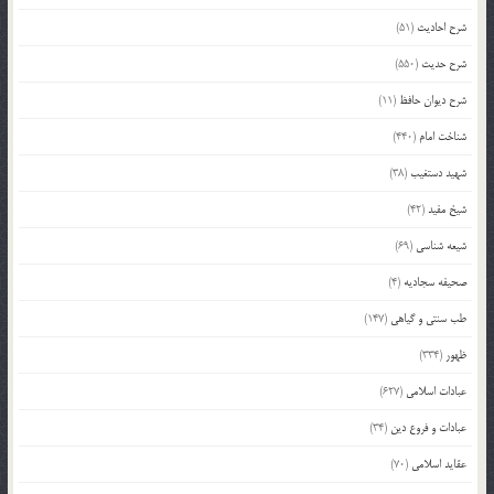
شرح احادیث
(51)
شرح حدیث
(550)
شرح دیوان حافظ
(11)
شناخت امام
(440)
شهید دستغیب
(38)
شیخ مفید
(42)
شیعه شناسی
(69)
صحیفه سجادیه
(4)
طب سنتی و گیاهی
(147)
ظهور
(334)
عبادات اسلامی
(627)
عبادات و فروع دین
(34)
عقاید اسلامی
(70)