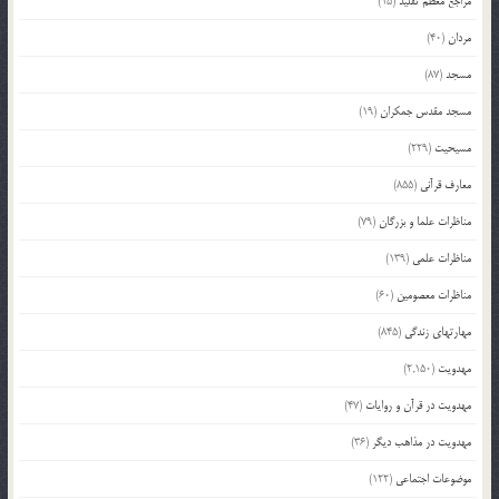
مراجع معظم تقلید
(15)
مردان
(40)
مسجد
(87)
مسجد مقدس جمکران
(19)
مسیحیت
(229)
معارف قرآنی
(855)
مناظرات علما و بزرگان
(79)
مناظرات علمی
(139)
مناظرات معصومین
(60)
مهارتهای زندگی
(845)
مهدویت
(2,150)
مهدویت در قرآن و روایات
(47)
مهدویت در مذاهب دیگر
(36)
موضوعات اجتماعی
(122)