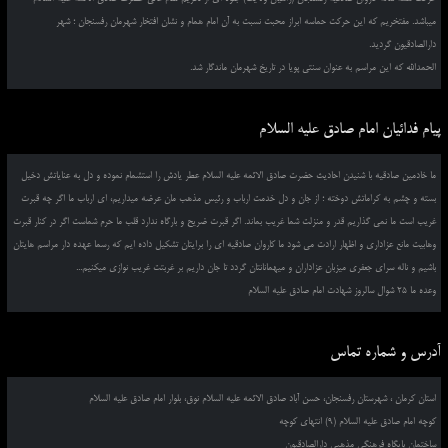
میباشد. مفتخریم که این حرکت حماسه ابراز محبت نسبت به آن امام همام و نشان افتخار شهرمان رفسنجان ؛ شهر
دارالصادقیون گردید.
الحمدالله که این مراسم به عنوان سنتی پویا در تاریخ شهرمان ماندگار شد.
پیام فدائیان امام صادق علیه السلام
ما خادمین صادقیه با شنیدن احادیث حضرت صادق الائمه علیه السلام عطر یادش را استشمام نموده و دل به عنایاتش دخیل
بسته و چشم به کراماتش دوخته ؛ از جان و دل خدمت ارباب و رئیس مذهب مان عرضه میداریم، ای ارباب ما اگر چه قبرت
غریب است ما نمی گذاریم قدر و منزلت شما غریب بماند. اگر قبرت ضریح و بارگاه ندارد قلب ما حرم شماست اگر در کنار قبرت
وهابیت مانع عزاداری و اظهار ارادت می شود ما کاروان صادقیه ای را برایتان تشکیل داده ایم که رسما عهده دار مراسم هایتان
باشیم و ناله سرای جعفری میزبان عزاداران و میهمانانتان گردد تا جان داریم بر غربتت غریب نوازی میکنیم...
وعده ما 25 شوال سالروز شهادت امام صادق علیه السلام
آدرس و شماره تماس
استان کرمان ، شهرستان رفسنجان، حسن آباد صادق الائمه علیه السلام نوق، بلوار امام صادق علیه السلام
کوچه امام صادق علیه السلام (9) انتهای کوچه
ساختمان پایگاه فرهنگی مذهبی دارالصادقیون