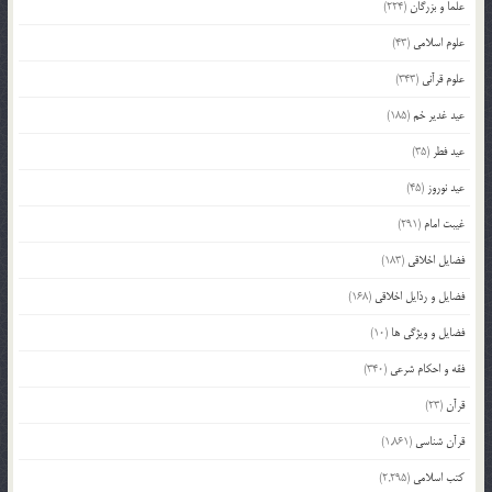
علما و بزرگان
(224)
علوم اسلامی
(43)
علوم قرآنی
(343)
عید غدیر خم
(185)
عید فطر
(35)
عید نوروز
(45)
غیبت امام
(291)
فضایل اخلاقی
(183)
فضایل و رذایل اخلاقی
(168)
فضایل و ویژگی ها
(10)
فقه و احکام شرعی
(340)
قرآن
(23)
قرآن شناسی
(1,861)
کتب اسلامی
(2,295)